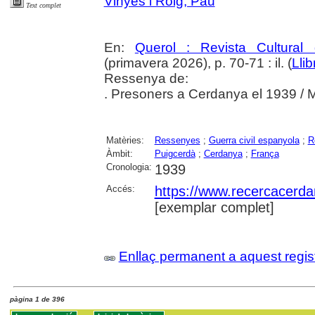
Vinyes i Roig, Pau
Text complet
En:
Querol : Revista Cultural
(primavera 2026), p. 70-71 : il. (
Lli
Ressenya de:
. Presoners a Cerdanya el 1939 / 
Matèries:
Ressenyes
;
Guerra civil espanyola
;
R
Àmbit:
Puigcerdà
;
Cerdanya
;
França
Cronologia:
1939
Accés:
https://www.recercacerdan
[exemplar complet]
Enllaç permanent a aquest regis
pàgina 1 de 396