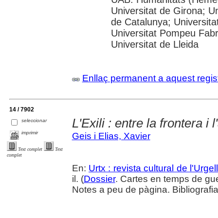
Universitat de Girona; Un
de Catalunya; Universita
Universitat Pompeu Fabra;
Universitat de Lleida
Enllaç permanent a aquest regis
14 / 7902
L'Exili : entre la frontera i
seleccionar
imprimir
Geis i Elias, Xavier
Text complet
Text
complet
En:
Urtx : revista cultural de l'Urgel
il. (
Dossier
. Cartes en temps de gu
Notes a peu de pàgina. Bibliografi