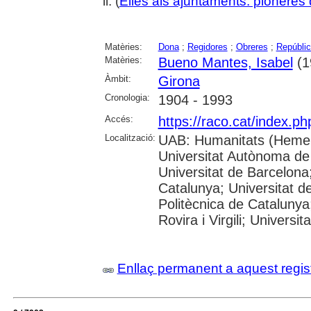
il. (
Elles als ajuntaments: pioneres d
Matèries:
Dona
;
Regidores
;
Obreres
;
Repúblic
Matèries:
Bueno Mantes, Isabel
(1
Àmbit:
Girona
Cronologia:
1904 - 1993
Accés:
https://raco.cat/index.p
Localització:
UAB: Humanitats (Hemer
Universitat Autònoma de
Universitat de Barcelona;
Catalunya; Universitat de
Politècnica de Catalunya
Rovira i Virgili; Universi
Enllaç permanent a aquest regis