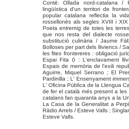
Conté: Ollada nord-catalana /
lingüística d'un territori de fron
popular catalana reflectia la vi
rossellonès als segles XVIII i XIX
Poeta entremig de totes les terre
que nos resta del dialecte rosse
substitució culinària / Jaume F
Bolloses per part dels lliviencs / 
les fites frontereres : obligació ju
Espai Fita 0 : L'enclavament lliv
Espais de memòria de l'exili repub
Aguirre, Miquel Serrano ; El Pr
Pardinilla ; L' Ensenyament immers
L' Oficina Pública de la Llengua C
de fer el català més present a les
catalans fan quaranta anys a la Uni
La Casa de la Generalitat a Perpi
Ràdio Arrels / Esteve Valls ; Singl
Esteve Valls.