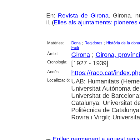
En:
Revista de Girona
. Girona, n
il. (
Elles als ajuntaments: pioneres d
Matèries:
Dona
;
Regidores
;
Història de la dona
Exili
Àmbit:
Girona
;
Girona, provínc
Cronologia:
[1927 - 1939]
Accés:
https://raco.cat/index.p
Localització:
UAB: Humanitats (Hemer
Universitat Autònoma de
Universitat de Barcelona;
Catalunya; Universitat de
Politècnica de Catalunya
Rovira i Virgili; Universi
Enllaç permanent a aquest regis