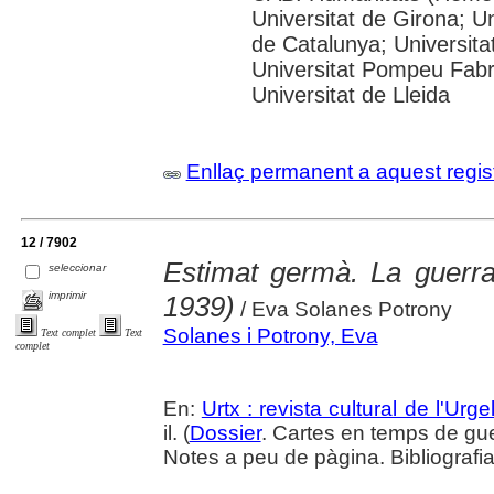
Universitat de Girona; Un
de Catalunya; Universita
Universitat Pompeu Fabra;
Universitat de Lleida
Enllaç permanent a aquest regis
12 / 7902
Estimat germà. La guerra
seleccionar
imprimir
1939)
/ Eva Solanes Potrony
Solanes i Potrony, Eva
Text complet
Text
complet
En:
Urtx : revista cultural de l'Urgel
il. (
Dossier
. Cartes en temps de gu
Notes a peu de pàgina. Bibliografi