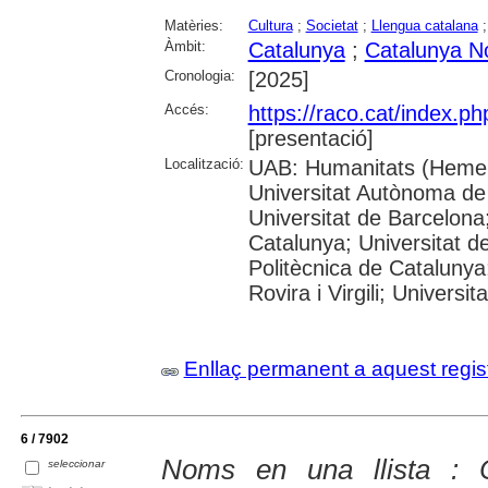
Matèries:
Cultura
;
Societat
;
Llengua catalana
Àmbit:
Catalunya
;
Catalunya N
Cronologia:
[2025]
Accés:
https://raco.cat/index.p
[presentació]
Localització:
UAB: Humanitats (Hemer
Universitat Autònoma de
Universitat de Barcelona;
Catalunya; Universitat de
Politècnica de Catalunya
Rovira i Virgili; Universi
Enllaç permanent a aquest regis
6 / 7902
Noms en una llista : C
seleccionar