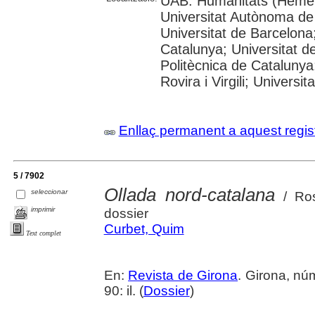
UAB: Humanitats (Hemer
Universitat Autònoma de
Universitat de Barcelona;
Catalunya; Universitat de
Politècnica de Catalunya
Rovira i Virgili; Universi
Enllaç permanent a aquest regis
5 / 7902
Ollada nord-catalana
seleccionar
/ Ros
imprimir
dossier
Curbet, Quim
Text complet
En:
Revista de Girona
. Girona, nú
90: il. (
Dossier
)