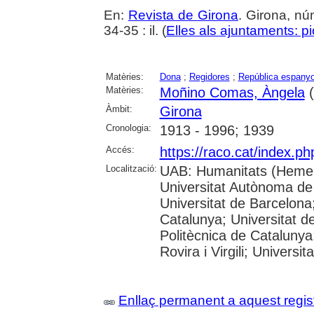
En:
Revista de Girona
. Girona, n
34-35 : il. (
Elles als ajuntaments: pi
Matèries:
Dona
;
Regidores
;
República espanyol
Matèries:
Moñino Comas, Àngela
(
Àmbit:
Girona
Cronologia:
1913 - 1996; 1939
Accés:
https://raco.cat/index.p
Localització:
UAB: Humanitats (Hemer
Universitat Autònoma de
Universitat de Barcelona;
Catalunya; Universitat de
Politècnica de Catalunya
Rovira i Virgili; Universi
Enllaç permanent a aquest regis