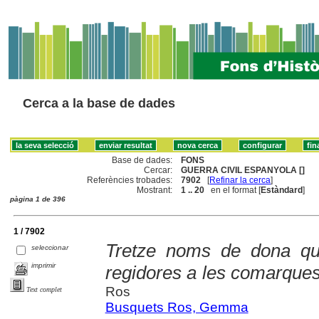
Cerca a la base de dades
Base de dades:
FONS
Cercar:
GUERRA CIVIL ESPANYOLA []
Referències trobades:
7902
[
Refinar la cerca
]
Mostrant:
1 .. 20
en el format [
Estàndard
]
pàgina 1 de 396
1 / 7902
Tretze noms de dona qu
seleccionar
imprimir
regidores a les comarques
Ros
Text complet
Busquets Ros, Gemma