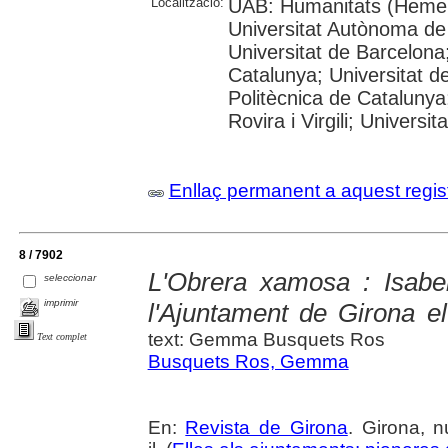
Localització:
UAB: Humanitats (Hemer
Universitat Autònoma de
Universitat de Barcelona;
Catalunya; Universitat de
Politècnica de Catalunya
Rovira i Virgili; Universi
Enllaç permanent a aquest regis
8 / 7902
L'Obrera xamosa : Isabe
seleccionar
imprimir
l'Ajuntament de Girona 
text: Gemma Busquets Ros
Text complet
Busquets Ros, Gemma
En:
Revista de Girona
. Girona, 