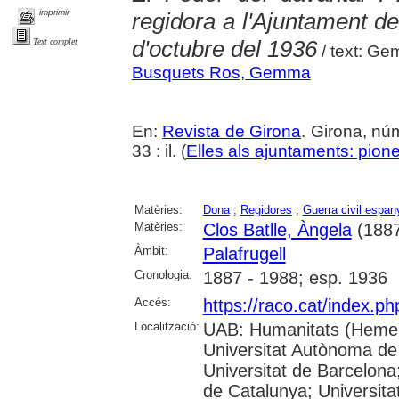
imprimir
regidora a l'Ajuntament d
d'octubre del 1936
Text complet
/ text: G
Busquets Ros, Gemma
En:
Revista de Girona
. Girona, nú
33 : il. (
Elles als ajuntaments: pioner
Matèries:
Dona
;
Regidores
;
Guerra civil espan
Matèries:
Clos Batlle, Àngela
(1887
Àmbit:
Palafrugell
Cronologia:
1887 - 1988; esp. 1936
Accés:
https://raco.cat/index.p
Localització:
UAB: Humanitats (Hemer
Universitat Autònoma de
Universitat de Barcelona;
de Catalunya; Universitat