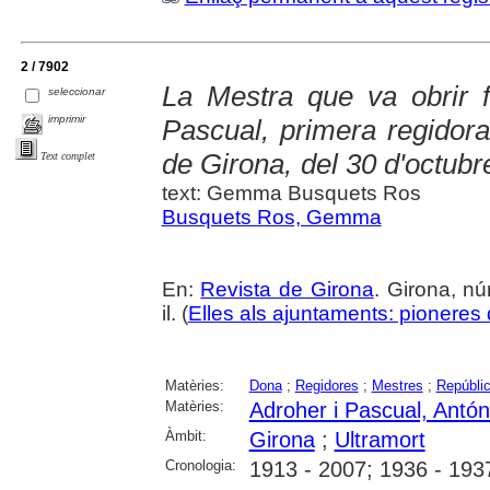
2 / 7902
La Mestra que va obrir f
seleccionar
imprimir
Pascual, primera regidora
de Girona, del 30 d'octubr
Text complet
text: Gemma Busquets Ros
Busquets Ros, Gemma
En:
Revista de Girona
. Girona, nú
il. (
Elles als ajuntaments: pioneres d
Matèries:
Dona
;
Regidores
;
Mestres
;
Repúblic
Matèries:
Adroher i Pascual, Antón
Àmbit:
Girona
;
Ultramort
Cronologia:
1913 - 2007; 1936 - 193