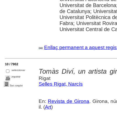
Universitat de Barcelona;
de Catalunya; Universitat
Universitat Politècnica 
Fabra; Universitat Rovira 
Universitat Central de C
Enllaç permanent a aquest regis
10 / 7902
Tomàs Diví, un artista giro
seleccionar
imprimir
Rigat
Selles Rigat, Narcís
Text complet
En:
Revista de Girona
. Girona, nú
il. (
Art
)