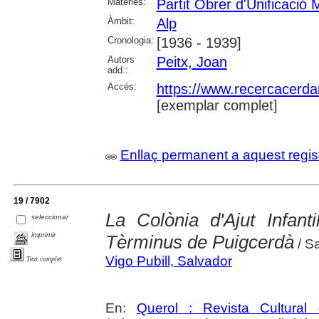
Matèries:
Partit Obrer d'Unificació
Àmbit:
Alp
Cronologia:
[1936 - 1939]
Autors
Peitx, Joan
add.:
Accés:
https://www.recercacerdan
[exemplar complet]
Enllaç permanent a aquest regis
19 / 7902
La Colònia d'Ajut Infant
seleccionar
imprimir
Tèrminus de Puigcerdà
/ S
Vigo Pubill, Salvador
Text complet
En:
Querol : Revista Cultural