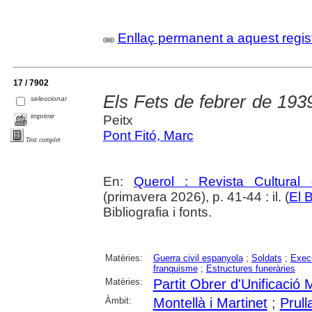
Enllaç permanent a aquest regis
17 / 7902
Els Fets de febrer de 193
seleccionar
imprimir
Peitx
Pont Fitó, Marc
Text complet
En:
Querol : Revista Cultural
(primavera 2026), p. 41-44 : il. (
El B
Bibliografia i fonts.
Matèries:
Guerra civil espanyola
;
Soldats
;
Exec
franquisme
;
Estructures funeràries
Matèries:
Partit Obrer d'Unificació
Àmbit:
Montellà i Martinet
;
Prull