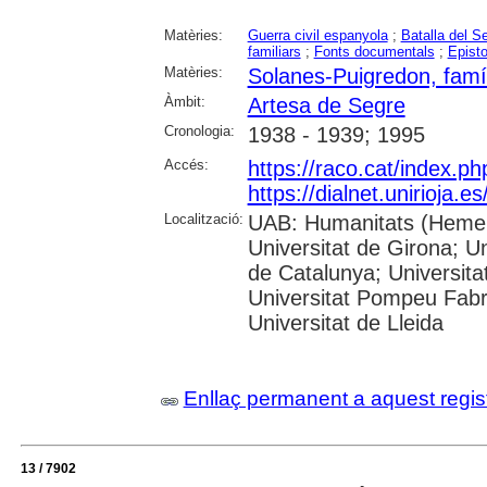
Matèries:
Guerra civil espanyola
;
Batalla del S
familiars
;
Fonts documentals
;
Episto
Matèries:
Solanes-Puigredon, famí
Àmbit:
Artesa de Segre
Cronologia:
1938 - 1939; 1995
Accés:
https://raco.cat/index.p
https://dialnet.unirioja.
Localització:
UAB: Humanitats (Hemero
Universitat de Girona; Un
de Catalunya; Universita
Universitat Pompeu Fabra;
Universitat de Lleida
Enllaç permanent a aquest regis
13 / 7902