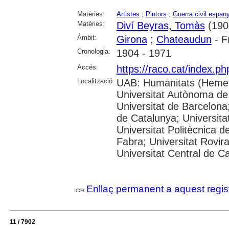
Matèries:
Artistes
;
Pintors
;
Guerra civil espan
Matèries:
Diví Beyras, Tomàs
(190
Àmbit:
Girona
;
Chateaudun
- F
Cronologia:
1904 - 1971
Accés:
https://raco.cat/index.p
Localització:
UAB: Humanitats (Hemer
Universitat Autònoma de
Universitat de Barcelona;
de Catalunya; Universitat
Universitat Politècnica 
Fabra; Universitat Rovira 
Universitat Central de C
Enllaç permanent a aquest regis
11 / 7902