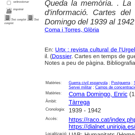
Queda la memòria. . La 
seleccionar
imprimir
d'informació. Cartes de
Domingo del 1939 al 1942
Text complet
Text
complet
Coma i Torres, Glòria
En:
Urtx : revista cultural de l'Urgel
il. (
Dossier
. Cartes en temps de gu
Notes a peu de pàgina. Bibliografi
Matèries:
Guerra civil espanyola
;
Postguerra
;
Servei militar
;
Camps de concentraci
Matèries:
Coma Domingo, Enric
(1
Àmbit:
Tàrrega
Cronologia:
1939 - 1942
Accés:
https://raco.cat/index.p
https://dialnet.unirioja.
Localització:
UAB: Humanitats (Hemero