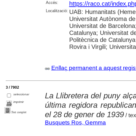
Accés:
https://raco.cat/index.p
Localització:
UAB: Humanitats (Hemer
Universitat Autònoma de
Universitat de Barcelona;
Catalunya; Universitat de
Politècnica de Catalunya
Rovira i Virgili; Universi
Enllaç permanent a aquest regis
3 / 7902
La Llibretera del puny al
seleccionar
imprimir
última regidora republica
el 28 de gener de 1939
Text complet
/ te
Busquets Ros, Gemma