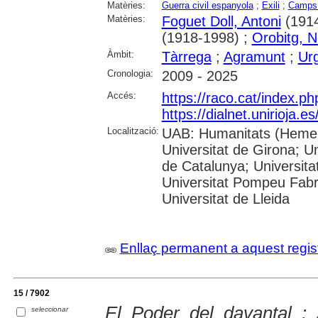
Matèries:
Guerra civil espanyola
;
Exili
;
Camps 
Matèries:
Foguet Doll, Antoni
(1914
(1918-1998) ;
Orobitg, N
Àmbit:
Tàrrega
;
Agramunt
;
Urg
Cronologia:
2009 - 2025
Accés:
https://raco.cat/index.p
https://dialnet.unirioja.
Localització:
UAB: Humanitats (Hemero
Universitat de Girona; Un
de Catalunya; Universita
Universitat Pompeu Fabra;
Universitat de Lleida
Enllaç permanent a aquest regis
15 / 7902
El Poder del davantal : 
seleccionar