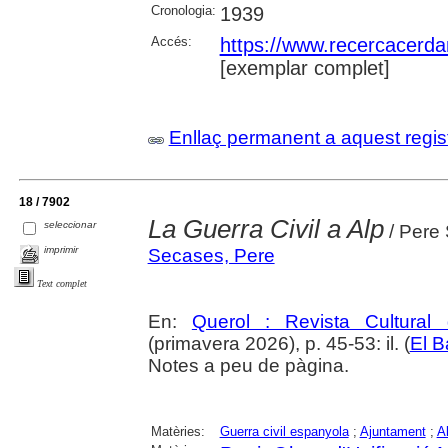
Cronologia:
1939
Accés:
https://www.recercacerdan
[exemplar complet]
Enllaç permanent a aquest regis
18 / 7902
La Guerra Civil a Alp
seleccionar
/ Pere 
imprimir
Secases, Pere
Text complet
En:
Querol : Revista Cultural
(primavera 2026), p. 45-53: il. (
El B
Notes a peu de pàgina.
Matèries:
Guerra civil espanyola
;
Ajuntament
;
A