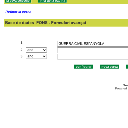
Refinar la cerca
Base de dades
FONS : Formulari avançat
Cercar:
1
2
3
Sea
Powered