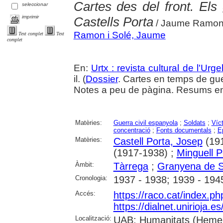
Cartes des del front. E
seleccionar
imprimir
Castells Porta
/ Jaume Ramon
Ramon i Solé, Jaume
Text complet
Text
complet
En:
Urtx : revista cultural de l'Urgel
il. (
Dossier
. Cartes en temps de gu
Notes a peu de pàgina. Resums en 
Matèries:
Guerra civil espanyola
;
Soldats
;
Víc
concentració
;
Fonts documentals
;
Ep
Matèries:
Castell Porta, Josep
(191
(1917-1938) ;
Minguell P
Àmbit:
Tàrrega
;
Granyena de S
Cronologia:
1937 - 1938; 1939 - 194
Accés:
https://raco.cat/index.p
https://dialnet.unirioja.
Localització:
UAB: Humanitats (Hemero