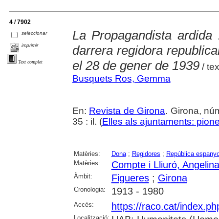
4 / 7902
La Propagandista ardida 
seleccionar
imprimir
darrera regidora republic
el 28 de gener de 1939
Text complet
/ te
Busquets Ros, Gemma
En:
Revista de Girona
. Girona, nú
35 : il. (
Elles als ajuntaments: pioner
Matèries:
Dona
;
Regidores
;
República espanyol
Matèries:
Compte i Lliuró, Angelin
Àmbit:
Figueres
;
Girona
Cronologia:
1913 - 1980
Accés:
https://raco.cat/index.p
Localització: