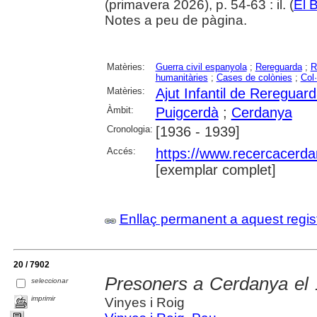
(primavera 2026), p. 54-63 : il. (
El B
Notes a peu de pàgina.
Matèries:
Guerra civil espanyola
;
Rereguarda
;
R
humanitàries
;
Cases de colònies
;
Col·
Matèries:
Ajut Infantil de Rereguar
Àmbit:
Puigcerdà
;
Cerdanya
Cronologia:
[1936 - 1939]
Accés:
https://www.recercacerdan
[exemplar complet]
Enllaç permanent a aquest regis
20 / 7902
Presoners a Cerdanya el 
seleccionar
imprimir
Vinyes i Roig