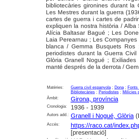
bibliotecàries gironines durant la
Les Mestres durant la guerra (193
cartes de guerra i cartes de pad
expliquen la nostra història / Alba
Alícia Baltasar Bagué ; Les Done
Laia Perearnau ; Les Companyes del 
blanca / Gemma Busquets Ros ; 
periodistes durant la Guerra Civil
Glòria Granell Nogué ; Exiliades
manté després de la derrota / Ge
Matèries:
Guerra civil espanyola
;
Dona
;
Fonts
Bibliotecàries
;
Periodistes
;
Milícies 
Àmbit:
Girona, província
Cronologia:
1936 - 1939
Autors add.:
Granell i Nogué, Glòria
(D
Accés:
https://raco.cat/index.p
[presentació]