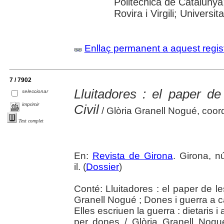
Politècnica de Catalunya
Rovira i Virgili; Universi
Enllaç permanent a aquest regis
7 / 7902
Lluitadores : el paper d
seleccionar
imprimir
Civil
/ Glòria Granell Nogué, coor
Text complet
En:
Revista de Girona
. Girona, n
il. (
Dossier
)
Conté: Lluitadores : el paper de le
Granell Nogué ; Dones i guerra a c
Elles escriuen la guerra : dietaris i
per dones / Glòria Granell Nogué