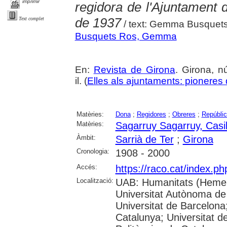
imprimir
regidora de l'Ajuntament
de 1937
Text complet
/ text: Gemma Busquet
Busquets Ros, Gemma
En:
Revista de Girona
. Girona, n
il. (
Elles als ajuntaments: pioneres d
Matèries:
Dona
;
Regidores
;
Obreres
;
Repúblic
Matèries:
Sagarruy Sagarruy, Casi
Àmbit:
Sarrià de Ter
;
Girona
Cronologia:
1908 - 2000
Accés:
https://raco.cat/index.p
Localització:
UAB: Humanitats (Hemer
Universitat Autònoma de
Universitat de Barcelona;
Catalunya; Universitat de