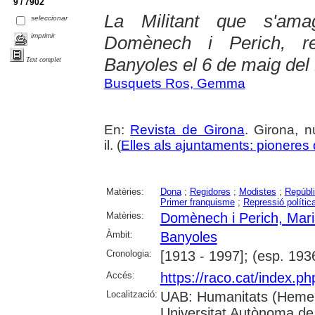
9 / 7902
La Militant que s'am
seleccionar
imprimir
Domènech i Perich, re
Banyoles el 6 de maig del
Text complet
Busquets Ros, Gemma
En:
Revista de Girona
. Girona, n
il. (
Elles als ajuntaments: pioneres d
Matèries:
Dona
;
Regidores
;
Modistes
;
Repúbli
Primer franquisme
;
Repressió polític
Matèries:
Domènech i Perich, Mar
Àmbit:
Banyoles
Cronologia:
[1913 - 1997]; (esp. 193
Accés:
https://raco.cat/index.p
Localització:
UAB: Humanitats (Hemer
Universitat Autònoma de