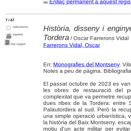
Enllaç permanent a aquest regis
7 / 47
Història, disseny i enginy
seleccionar
imprimir
Tordera
/ Oscar Farrerons Vidal
Farrerons Vidal, Oscar
Text complet
En:
Monografies del Montseny
. Vi
Notes a peu de pàgina. Bibliografia.
El passat octubre de 2023 es van
les obres de restauració del p
complexitat que va permetre recup
dues ribes de la Tordera: entre 
Palautordera al sud. Però la rec
una simple operació urbanística, 
la història del Baix Montseny, esc
motiu d'un acte militar per evit