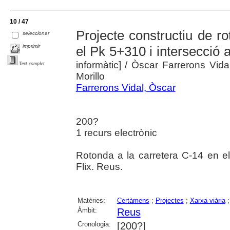
10 / 47
Projecte constructiu de r
seleccionar
imprimir
el Pk 5+310 i intersecció 
informàtic]
/ Òscar Farrerons Vidal
Text complet
Morillo
Farrerons Vidal, Òscar
200?
1 recurs electrònic
Rotonda a la carretera C-14 en el
Flix. Reus.
Matèries:
Certàmens
;
Projectes
;
Xarxa viària
Àmbit:
Reus
Cronologia:
[200?]