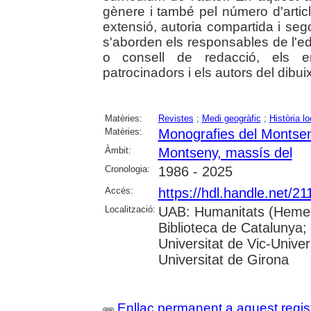
gènere i també pel número d'articl
extensió, autoria compartida i s
s'aborden els responsables de l'ed
o consell de redacció, els e
patrocinadors i els autors del dibui
Matèries:
Revistes
;
Medi geogràfic
;
Història lo
Matèries:
Monografies del Montse
Àmbit:
Montseny, massís del
Cronologia:
1986 - 2025
Accés:
https://hdl.handle.net/2
Localització:
UAB: Humanitats (Hemero
Biblioteca de Catalunya;
Universitat de Vic-Univer
Universitat de Girona
Enllaç permanent a aquest regis