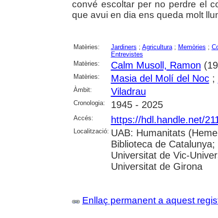
convé escoltar per no perdre el 
que avui en dia ens queda molt llun
Matèries:
Jardiners
;
Agricultura
;
Memòries
;
Co
Entrevistes
Matèries:
Calm Musoll, Ramon
(194
Matèries:
Masia del Molí del Noc
;
Àmbit:
Viladrau
Cronologia:
1945 - 2025
Accés:
https://hdl.handle.net/2
Localització:
UAB: Humanitats (Hemero
Biblioteca de Catalunya;
Universitat de Vic-Univer
Universitat de Girona
Enllaç permanent a aquest regis