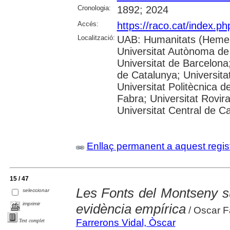
Cronologia:
1892; 2024
Accés:
https://raco.cat/index.p
Localització:
UAB: Humanitats (Hemer
Universitat Autònoma de
Universitat de Barcelona;
de Catalunya; Universitat
Universitat Politècnica 
Fabra; Universitat Rovira 
Universitat Central de C
Enllaç permanent a aquest regis
15 / 47
Les Fonts del Montseny sud
seleccionar
imprimir
evidència empírica
/ Oscar Fa
Farrerons Vidal, Òscar
Text complet