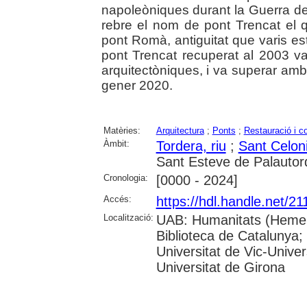
napoleòniques durant la Guerra del
rebre el nom de pont Trencat el
pont Romà, antiguitat que varis e
pont Trencat recuperat al 2003 va 
arquitectòniques, i va superar amb
gener 2020.
Matèries:
Arquitectura
;
Ponts
;
Restauració i c
Àmbit:
Tordera, riu
;
Sant Celon
Sant Esteve de Palautor
Cronologia:
[0000 - 2024]
Accés:
https://hdl.handle.net/2
Localització:
UAB: Humanitats (Hemero
Biblioteca de Catalunya;
Universitat de Vic-Univer
Universitat de Girona