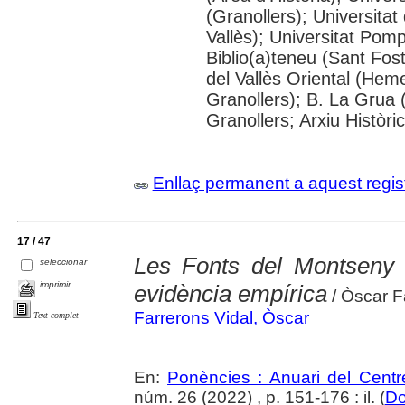
(Granollers); Universitat
Vallès); Universitat Pompe
Biblio(a)teneu (Sant Fos
del Vallès Oriental (He
Granollers); B. La Grua 
Granollers; Arxiu Històri
Enllaç permanent a aquest regis
17 / 47
Les Fonts del Montseny su
seleccionar
imprimir
evidència empírica
/ Òscar Fa
Farrerons Vidal, Òscar
Text complet
En:
Ponències : Anuari del Centr
núm. 26 (2022) , p. 151-176 : il. (
Do