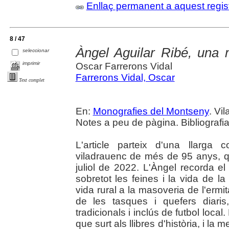
Enllaç permanent a aquest regis
8 / 47
Àngel Aguilar Ribé, una 
seleccionar
imprimir
Oscar Farrerons Vidal
Farrerons Vidal, Oscar
Text complet
En:
Monografies del Montseny
. Vil
Notes a peu de pàgina. Bibliografia.
L'article parteix d'una llarga c
viladrauenc de més de 95 anys, qu
juliol de 2022. L'Àngel recorda el
sobretot les feines i la vida de l
vida rural a la masoveria de l'ermit
de les tasques i quefers diaris
tradicionals i inclús de futbol local
que surt als llibres d'història, i l