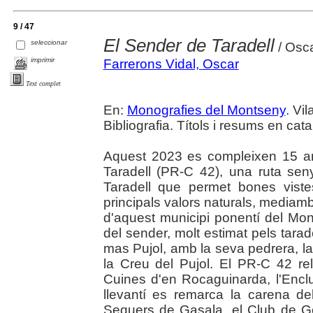
9 / 47
El Sender de Taradell
seleccionar
/ Osca
imprimir
Farrerons Vidal, Oscar
Text complet
En:
Monografies del Montseny
. Vil
Bibliografia. Títols i resums en cata
Aquest 2023 es compleixen 15 a
Taradell (PR-C 42), una ruta sen
Taradell que permet bones vistes
principals valors naturals, mediambie
d'aquest municipi ponentí del Mo
del sender, molt estimat pels tara
mas Pujol, amb la seva pedrera, la
la Creu del Pujol. El PR-C 42 rel
Cuines d'en Rocaguinarda, l'Enclus
llevantí es remarca la carena de
Sequers de Gasala, el Club de Gol