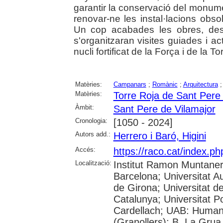
garantir la conservació del monume
renovar-ne les instal·lacions obsol
Un cop acabades les obres, des
s'organitzaran visites guiades i act
nucli fortificat de la Força i de la To
Matèries:
Campanars
;
Romànic
;
Arquitectura
Matèries:
Torre Roja de Sant Pere
Àmbit:
Sant Pere de Vilamajor
Cronologia:
[1050 - 2024]
Autors add.:
Herrero i Baró, Higini
Accés:
https://raco.cat/index.p
Localització:
Institut Ramon Muntaner;
Barcelona; Universitat A
de Girona; Universitat de
Catalunya; Universitat 
Cardellach; UAB: Humani
(Granollers); B. La Grua