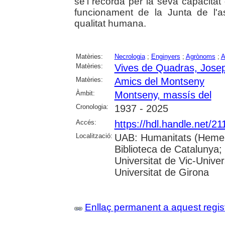
se'l recorda per la seva capacitat 
funcionament de la Junta de l'a
qualitat humana.
Matèries:
Necrologia
;
Enginyers
;
Agrònoms
;
A
Matèries:
Vives de Quadras, Jose
Matèries:
Amics del Montseny
Àmbit:
Montseny, massís del
Cronologia:
1937 - 2025
Accés:
https://hdl.handle.net/2
Localització:
UAB: Humanitats (Hemero
Biblioteca de Catalunya;
Universitat de Vic-Univer
Universitat de Girona
Enllaç permanent a aquest regis