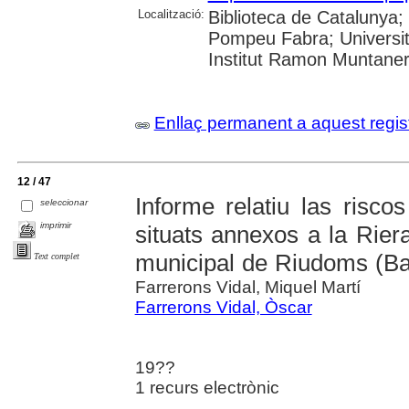
Localització:
Biblioteca de Catalunya; U
Pompeu Fabra; Universita
Institut Ramon Muntane
Enllaç permanent a aquest regis
12 / 47
Informe relatiu las riscos
seleccionar
imprimir
situats annexos a la Rier
municipal de Riudoms (B
Text complet
Farrerons Vidal, Miquel Martí
Farrerons Vidal, Òscar
19??
1 recurs electrònic