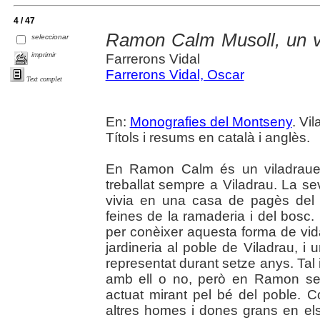
4 / 47
Ramon Calm Musoll, un vi
seleccionar
imprimir
Farrerons Vidal
Farrerons Vidal, Oscar
Text complet
En:
Monografies del Montseny
. Vi
Títols i resums en català i anglès.
En Ramon Calm és un viladrauen
treballat sempre a Viladrau. La 
vivia en una casa de pagès del
feines de la ramaderia i del bosc. 
per conèixer aquesta forma de vid
jardineria al poble de Viladrau, i u
representat durant setze anys. Tal 
amb ell o no, però en Ramon se
actuat mirant pel bé del poble.
altres homes i dones grans en els