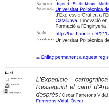
Autors add.:
Lletjos, N.
;
Esteller, Mariano
;
Morill
Autors add.:
Universitat Politècnica 
d'Expressió Gràfica a l'E
Catalunya
. Innovació en 
Formació a l'Enginyeria
Accés:
http://hdl.handle.net/21
Localització:
Universitat Politècnica 
Enllaç permanent a aquest regis
11 / 47
L'Expedició cartogràf
seleccionar
imprimir
Resseguint el camí d'Arb
després
Text complet
/ Oscar Farrerons Vidal
Farrerons Vidal, Òscar