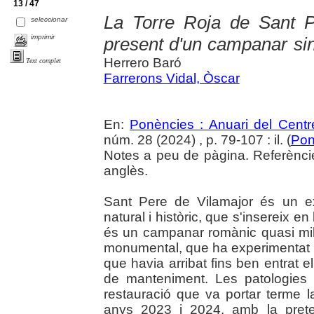
13 / 47
La Torre Roja de Sant P
seleccionar
imprimir
present d'un campanar si
Herrero Baró
Text complet
Farrerons Vidal, Òscar
En:
Ponències : Anuari del Centr
núm. 28 (2024) , p. 79-107 : il. (
Pon
Notes a peu de pàgina. Referèncie
anglès.
Sant Pere de Vilamajor és un e
natural i històric, que s'insereix e
és un campanar romànic quasi mil·l
monumental, que ha experimentat mo
que havia arribat fins ben entrat
de manteniment. Les patologies 
restauració que va portar terme l
anys 2023 i 2024, amb la preten