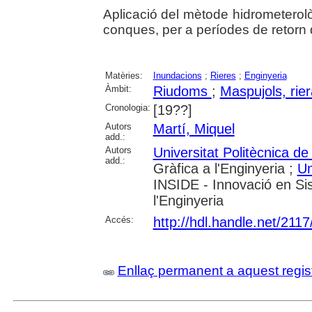
Aplicació del mètode hidrometerolò
conques, per a períodes de retorn 
Matèries:
Inundacions
;
Rieres
;
Enginyeria
Àmbit:
Riudoms
;
Maspujols, rie
Cronologia:
[19??]
Autors
Martí, Miquel
add.:
Autors
Universitat Politècnica d
add.:
Gràfica a l'Enginyeria ;
Un
INSIDE - Innovació en Sis
l'Enginyeria
Accés:
http://hdl.handle.net/211
Enllaç permanent a aquest regis