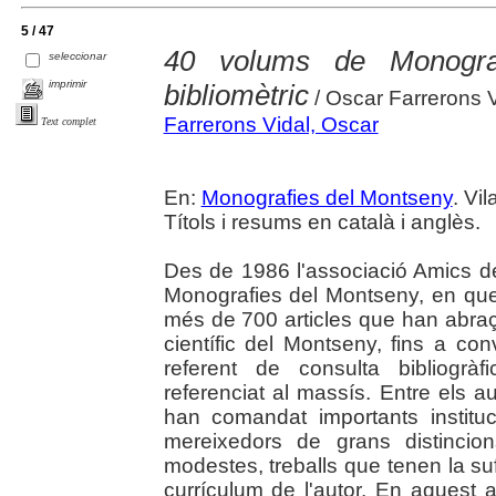
5 / 47
40 volums de Monograf
seleccionar
imprimir
bibliomètric
/ Oscar Farrerons V
Farrerons Vidal, Oscar
Text complet
En:
Monografies del Montseny
. Vi
Títols i resums en català i anglès.
Des de 1986 l'associació Amics d
Monografies del Montseny, en que
més de 700 articles que han abraça
científic del Montseny, fins a co
referent de consulta bibliogràf
referenciat al massís. Entre els 
han comandat importants instituc
mereixedors de grans distincio
modestes, treballs que tenen la su
currículum de l'autor. En aquest a