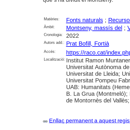
Matèries:
Fonts naturals
;
Recursos
Àmbit:
Montseny, massís del
;
V
Cronologia:
2022
Autors add.:
Prat Bofill, Fortià
Accés:
https://raco.cat/index.p
Localització:
Institut Ramon Muntaner;
Universitat Autònoma de 
Universitat de Lleida; Un
Universitat Pompeu Fabr
UAB: Humanitats (Hemero
B. La Grua (Montmeló); B
de Montornès del Vallès
Enllaç permanent a aquest regis