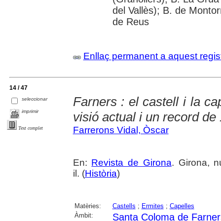
del Vallès); B. de Montor
de Reus
Enllaç permanent a aquest regis
14 / 47
Farners : el castell i la 
seleccionar
imprimir
visió actual i un record de
Farrerons Vidal, Òscar
Text complet
En:
Revista de Girona
. Girona, 
il. (
Història
)
Matèries:
Castells
;
Ermites
;
Capelles
Àmbit:
Santa Coloma de Farner