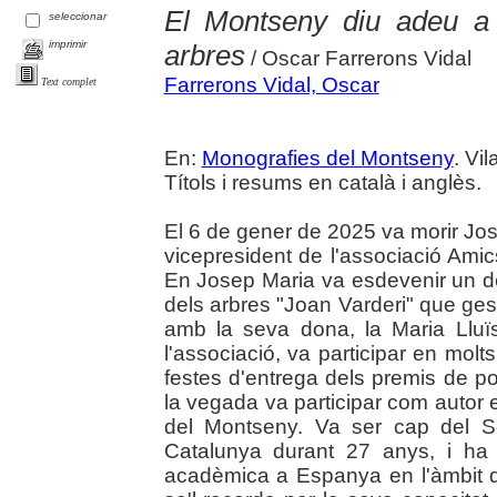
El Montseny diu adeu a
seleccionar
imprimir
arbres
/ Oscar Farrerons Vidal
Farrerons Vidal, Oscar
Text complet
En:
Monografies del Montseny
. Vil
Títols i resums en català i anglès.
El 6 de gener de 2025 va morir Jo
vicepresident de l'associació Ami
En Josep Maria va esdevenir un d
dels arbres "Joan Varderi" que ge
amb la seva dona, la Maria Lluï
l'associació, va participar en mol
festes d'entrega dels premis de po
la vegada va participar com autor
del Montseny. Va ser cap del S
Catalunya durant 27 anys, i ha 
acadèmica a Espanya en l'àmbit de