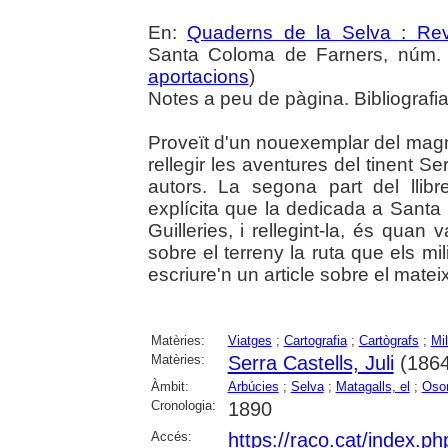
En:
Quaderns de la Selva : Revi
Santa Coloma de Farners, núm. 3
aportacions
)
Notes a peu de pàgina. Bibliografia
Proveït d'un nouexemplar del magní
rellegir les aventures del tinent Se
autors. La segona part del lli
explícita que la dedicada a Santa
Guilleries, i rellegint-la, és quan
sobre el terreny la ruta que els mil
escriure'n un article sobre el mate
Matèries:
Viatges
;
Cartografia
;
Cartògrafs
;
Mil
Matèries:
Serra Castells, Juli
(1864
Àmbit:
Arbúcies
;
Selva
;
Matagalls, el
;
Oso
Cronologia:
1890
Accés:
https://raco.cat/index.