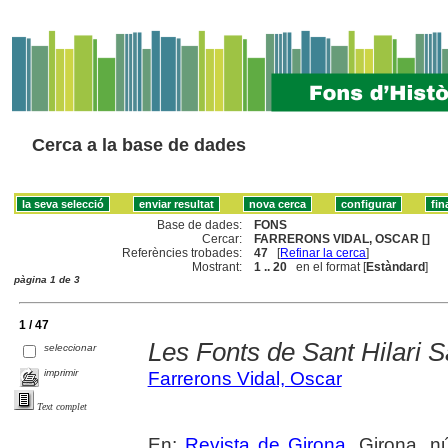
Cerca a la base de dades
Base de dades:
FONS
Cercar:
FARRERONS VIDAL, OSCAR []
Referències trobades:
47
[
Refinar la cerca
]
Mostrant:
1 .. 20
en el format [
Estàndard
]
pàgina 1 de 3
1 / 47
Les Fonts de Sant Hilari 
seleccionar
imprimir
Farrerons Vidal, Oscar
Text complet
En:
Revista de Girona
. Girona, n