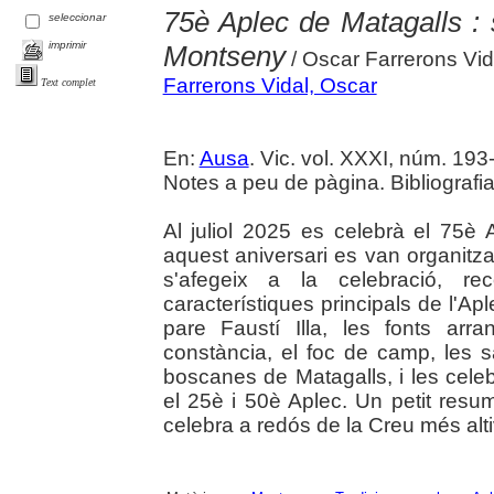
75è Aplec de Matagalls : 
seleccionar
imprimir
Montseny
/ Oscar Farrerons Vid
Farrerons Vidal, Oscar
Text complet
En:
Ausa
. Vic. vol. XXXI, núm. 193-
Notes a peu de pàgina. Bibliografia
Al juliol 2025 es celebrà el 75
aquest aniversari es van organitzar 
s'afegeix a la celebració, r
característiques principals de l'Ap
pare Faustí Illa, les fonts arr
constància, el foc de camp, les 
boscanes de Matagalls, i les cele
el 25è i 50è Aplec. Un petit resu
celebra a redós de la Creu més alt