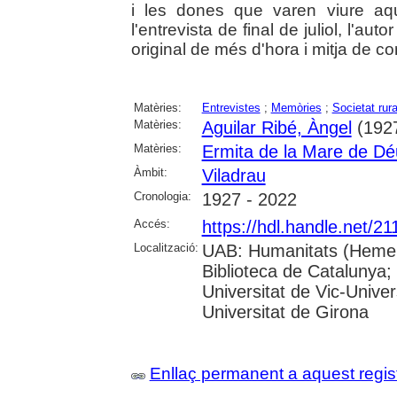
i les dones que varen viure aq
l'entrevista de final de juliol, l'au
original de més d'hora i mitja de c
Matèries:
Entrevistes
;
Memòries
;
Societat rura
Matèries:
Aguilar Ribé, Àngel
(1927
Matèries:
Ermita de la Mare de Déu
Àmbit:
Viladrau
Cronologia:
1927 - 2022
Accés:
https://hdl.handle.net/2
Localització:
UAB: Humanitats (Hemero
Biblioteca de Catalunya;
Universitat de Vic-Univer
Universitat de Girona
Enllaç permanent a aquest regis