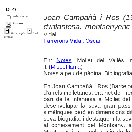
16 / 47
Joan Campañà i Ros (192
seleccionar
imprimir
d'infantesa, montsenyen
Vidal
Text complet
Text
complet
Farrerons Vidal, Òscar
En:
Notes
. Mollet del Vallès,
il. (
Miscel·lània
)
Notes a peu de pàgina. Bibliografi
En Joan Campañà i Ros (Barcelon
d'arrels molletanes, era net de Fre
part de la infantesa a Mollet del
desenvolupar la seva gran passi
simètriques però en dimensions di
seva biografia, i destaquem la se
al coneixement del Montseny, a
Montseny, i a la publicació de l