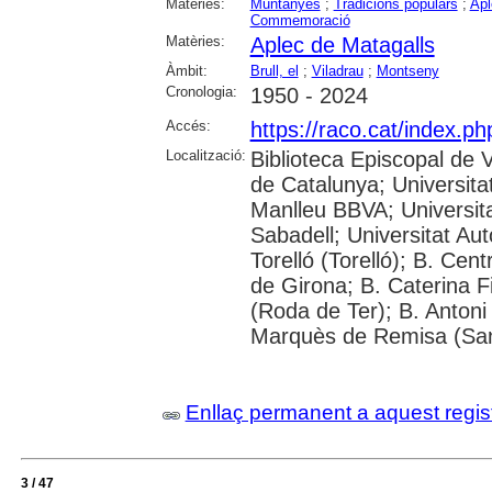
Matèries:
Muntanyes
;
Tradicions populars
;
Apl
Commemoració
Matèries:
Aplec de Matagalls
Àmbit:
Brull, el
;
Viladrau
;
Montseny
Cronologia:
1950 - 2024
Accés:
https://raco.cat/index.p
Localització:
Biblioteca Episcopal de V
de Catalunya; Universita
Manlleu BBVA; Universitat 
Sabadell; Universitat Au
Torelló (Torelló); B. Cen
de Girona; B. Caterina 
(Roda de Ter); B. Antoni 
Marquès de Remisa (Sant
Enllaç permanent a aquest regis
3 / 47