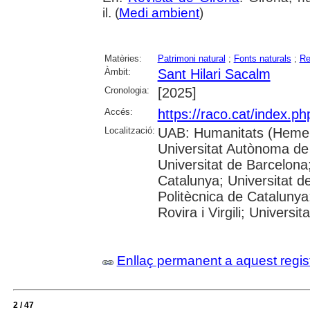
il. (
Medi ambient
)
Matèries:
Patrimoni natural
;
Fonts naturals
;
Re
Àmbit:
Sant Hilari Sacalm
Cronologia:
[2025]
Accés:
https://raco.cat/index.p
Localització:
UAB: Humanitats (Hemer
Universitat Autònoma de
Universitat de Barcelona;
Catalunya; Universitat de
Politècnica de Catalunya
Rovira i Virgili; Universi
Enllaç permanent a aquest regis
2 / 47