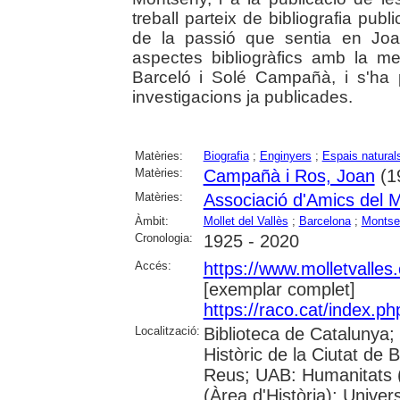
treball parteix de bibliografia publ
de la passió que sentia en Joa
aspectes bibliogràfics amb la m
Barceló i Solé Campañà, i s'ha p
investigacions ja publicades.
Matèries:
Biografia
;
Enginyers
;
Espais natural
Matèries:
Campañà i Ros, Joan
(1
Matèries:
Associació d'Amics del 
Àmbit:
Mollet del Vallès
;
Barcelona
;
Montse
Cronologia:
1925 - 2020
Accés:
https://www.molletvalles
[exemplar complet]
https://raco.cat/index.p
Localització:
Biblioteca de Catalunya;
Històric de la Ciutat de
Reus; UAB: Humanitats 
(Àrea d'Història); Univer