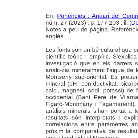
En:
Ponències : Anuari del Centr
núm. 27 (2023) , p. 177-203 : il. (
Do
Notes a peu de pàgina. Referèncie
anglès.
Les fonts són un bé cultural que ca
científic teòric i empíric. S'expl
investigació que en els darrers 
analit-zat mineralment l'aigua de 
Montseny sud-oriental. Es present
mineral (pH, con-ductivitat, bicarbo
calci, magnesi, sodi, potassi) de
occidental (Sant Pere de Vilama
Figaró-Montmany i Tagamanent), d
anàlisis minerals s'han portat a 
resultats són interpretats i expl
correlacions entre paràmetres an
pròxim la comparativa de resulta
què s'ha dividit el Montseny.