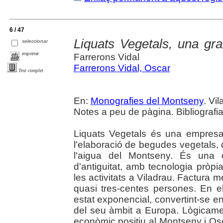
6 / 47
Liquats Vegetals, una gr
seleccionar
imprimir
Farrerons Vidal
Farrerons Vidal, Oscar
Text complet
En:
Monografies del Montseny
. Vi
Notes a peu de pàgina. Bibliografia.
Liquats Vegetals és una empresa
l'elaboració de begudes vegetals,
l'aigua del Montseny. És una 
d'antiguitat, amb tecnologia pròpia
les activitats a Viladrau. Factura 
quasi tres-centes persones. En e
estat exponencial, convertint-se 
del seu àmbit a Europa. Lògicame
econòmic positiu al Montseny i Os