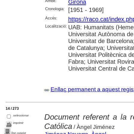
Àmbit:
Girona
Cronologia:
[1951 - 1969]
Accés:
https://raco.cat/index.p
Localització:
UAB: Humanitats (Hemer
Universitat Autònoma de
Universitat de Barcelona;
de Catalunya; Universitat
Universitat Politècnica 
Fabra; Universitat Rovira 
Universitat Central de C
Enllaç permanent a aquest regis
14 / 273
Document referent a la r
seleccionar
imprimir
Católica
/ Àngel Jiménez
Text complet