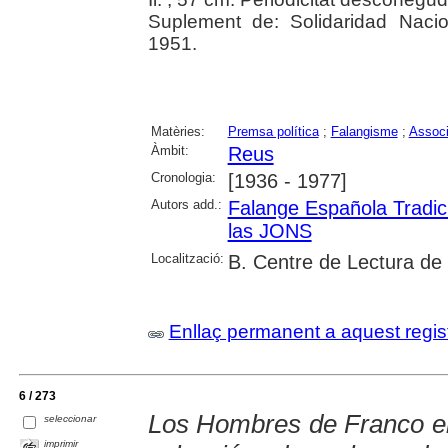
Suplement de: Solidaridad Naci
1951.
Matèries:
Premsa política
;
Falangisme
;
Associ
Àmbit:
Reus
Cronologia:
[1936 - 1977]
Autors add.:
Falange Española Tradic
las JONS
Localització:
B. Centre de Lectura de
Enllaç permanent a aquest regis
6 / 273
Los Hombres de Franco e
seleccionar
imprimir