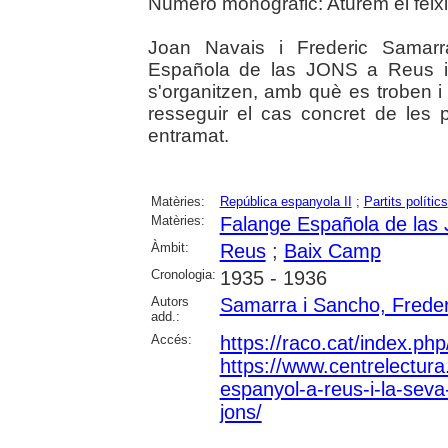
Número monogràfic: Aturem el feix
Joan Navais i Frederic Samarra
Española de las JONS a Reus i 
s'organitzen, amb què es troben i
resseguir el cas concret de le
entramat.
Matèries:
República espanyola II
;
Partits polítics
Matèries:
Falange Española de las
Àmbit:
Reus
;
Baix Camp
Cronologia:
1935 - 1936
Autors
Samarra i Sancho, Freder
add.:
Accés:
https://raco.cat/index.ph
https://www.centrelectura.c
espanyol-a-reus-i-la-sev
jons/