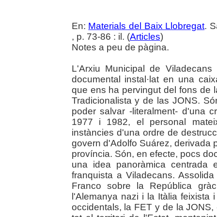
En:
Materials del Baix Llobregat
. 
, p. 73-86 : il. (
Articles
)
Notes a peu de pàgina.
L'Arxiu Municipal de Viladecans
documental instal·lat en una caixa
que ens ha pervingut del fons de 
Tradicionalista y de las JONS. 
poder salvar -literalment- d'una 
1977 i 1982, el personal matei
instàncies d'una ordre de destru
govern d'Adolfo Suárez, derivada 
província. Són, en efecte, pocs do
una idea panoràmica centrada e
franquista a Viladecans. Assolida 
Franco sobre la República gràci
l'Alemanya nazi i la Itàlia feixista 
occidentals, la FET y de la JONS, el