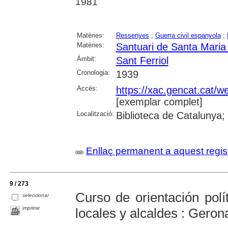
1981
Matèries:
Ressenyes
;
Guerra civil espanyola
;
Matèries:
Santuari de Santa Maria d
Àmbit:
Sant Ferriol
Cronologia:
1939
Accés:
https://xac.gencat.cat/
[exemplar complet]
Localització:
Biblioteca de Catalunya;
Enllaç permanent a aquest regis
9 / 273
Curso de orientación polít
seleccionar
imprimir
locales y alcaldes : Gero