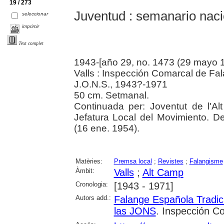
19 / 273
Juventud : semanario nacio
seleccionar
imprimir
Text complet
1943-[año 29, no. 1473 (29 mayo 
Valls : Inspección Comarcal de Fal
J.O.N.S., 1943?-1971
50 cm. Setmanal.
Continuada per: Joventut de l'Al
Jefatura Local del Movimiento. D
(16 ene. 1954).
Matèries:
Premsa local
;
Revistes
;
Falangisme
Àmbit:
Valls
;
Alt Camp
Cronologia:
[1943 - 1971]
Autors add.:
Falange Española Tradic
las JONS
. Inspección Co