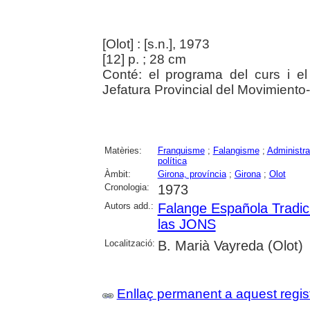
[Olot] : [s.n.], 1973
[12] p. ; 28 cm
Conté: el programa del curs i el
Jefatura Provincial del Movimiento
Matèries:
Franquisme
;
Falangisme
;
Administra
política
Àmbit:
Girona, província
;
Girona
;
Olot
Cronologia:
1973
Autors add.:
Falange Española Tradic
las JONS
Localització:
B. Marià Vayreda (Olot)
Enllaç permanent a aquest regis