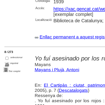
Cronologia:
1939
Accés:
https://xac.gencat.cat/
[exemplar complet]
Localització:
Biblioteca de Catalunya;
Enllaç permanent a aquest regis
8 / 273
Yo fuí asesinado por los 
seleccionar
imprimir
Mayans
Mayans i Plujà, Antoni
Text complet
En:
El Cartipàs : ciutat, patrimo
2005), p. 7 (
Descatalogats
)
Ressenya de:
. Yo fuí asesinado por los rojos :