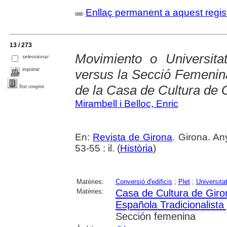
Enllaç permanent a aquest regis
13 / 273
Movimiento o Universita
seleccionar
imprimir
versus la Secció Femenin
de la Casa de Cultura de 
Text complet
Mirambell i Belloc, Enric
En:
Revista de Girona
. Girona. An
53-55 : il. (
Història
)
Matèries:
Conversió d'edificis
;
Plet
;
Universita
Matèries:
Casa de Cultura de Giro
Española Tradicionalist
Sección femenina