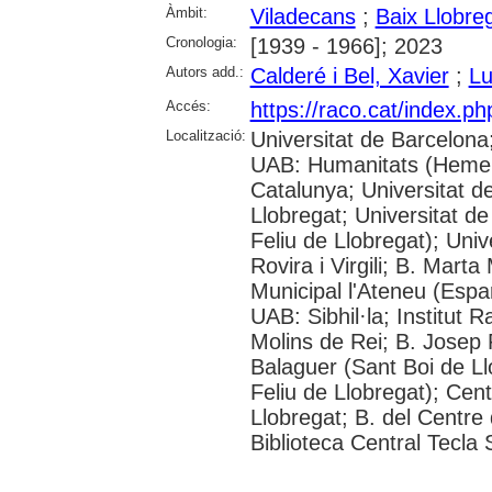
Àmbit:
Viladecans
;
Baix Llobre
Cronologia:
[1939 - 1966]; 2023
Autors add.:
Calderé i Bel, Xavier
;
Lu
Accés:
https://raco.cat/index.ph
Localització:
Universitat de Barcelona
UAB: Humanitats (Hemero
Catalunya; Universitat d
Llobregat; Universitat de
Feliu de Llobregat); Uni
Rovira i Virgili; B. Mart
Municipal l'Ateneu (Espar
UAB: Sibhil·la; Institut
Molins de Rei; B. Josep R
Balaguer (Sant Boi de Ll
Feliu de Llobregat); Cent
Llobregat; B. del Centre 
Biblioteca Central Tecla 