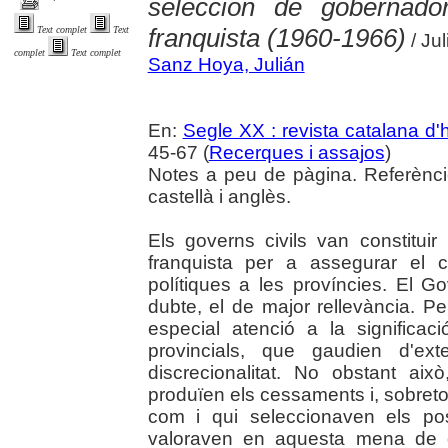
selección de gobernador
franquista (1960-1966)
Text complet
Text
/ Ju
complet
Text complet
Sanz Hoya, Julián
En:
Segle XX : revista catalana d'h
45-67 (
Recerques i assajos
)
Notes a peu de pàgina. Referènci
castellà i anglès.
Els governs civils van constituir 
franquista per a assegurar el c
polítiques a les províncies. El G
dubte, el de major rellevància. Pe
especial atenció a la significac
provincials, que gaudien d'ex
discrecionalitat. No obstant a
produïen els cessaments i, sobret
com i qui seleccionaven els pos
valoraven en aquesta mena de d