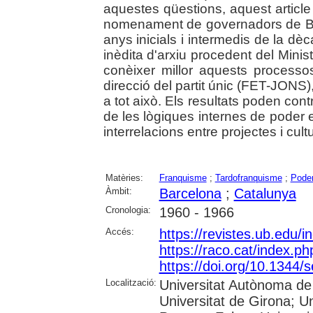
aquestes qüestions, aquest article
nomenament de governadors de Ba
anys inicials i intermedis de la d
inèdita d'arxiu procedent del Minis
conèixer millor aquests processos
direcció del partit únic (FET-JONS),
a tot això. Els resultats poden cont
de les lògiques internes de poder e
interrelacions entre projectes i cultu
Matèries:
Franquisme
;
Tardofranquisme
;
Poder
Àmbit:
Barcelona
;
Catalunya
Cronologia:
1960 - 1966
Accés:
https://revistes.ub.edu/
https://raco.cat/index.ph
https://doi.org/10.1344
Localització:
Universitat Autònoma de 
Universitat de Girona; Un