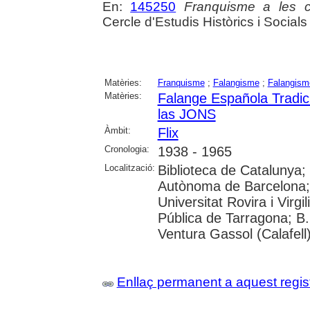
En:
145250
Franquisme a les c
Cercle d'Estudis Històrics i Socials
Matèries:
Franquisme
;
Falangisme
;
Falangism
Matèries:
Falange Española Tradic
las JONS
Àmbit:
Flix
Cronologia:
1938 - 1965
Localització:
Biblioteca de Catalunya;
Autònoma de Barcelona; 
Universitat Rovira i Virgil
Pública de Tarragona; B.
Ventura Gassol (Calafell
Enllaç permanent a aquest regis