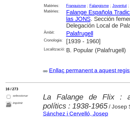
Matèries:
Franquisme
;
Falangisme
;
Joventut
Matèries:
Falange Española Tradic
las JONS
. Sección feme
Delegación Local de Pala
Àmbit:
Palafrugell
Cronologia:
[1939 - 1960]
Localització:
B. Popular (Palafrugell)
Enllaç permanent a aquest regis
16 / 273
La Falange de Flix : a
seleccionar
imprimir
polítics : 1938-1965
/ Josep 
Sánchez i Cervelló, Josep