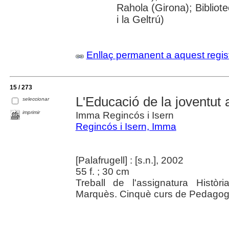
Rahola (Girona); Bibliot
i la Geltrú)
Enllaç permanent a aquest regis
15 / 273
L'Educació de la joventut a
seleccionar
imprimir
Imma Regincós i Isern
Regincós i Isern, Imma
[Palafrugell] : [s.n.], 2002
55 f. ; 30 cm
Treball de l'assignatura Històr
Marquès. Cinquè curs de Pedagogi