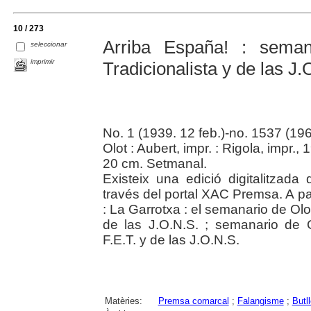
10 / 273
­Arriba España! : sema
seleccionar
imprimir
Tradicionalista y de las J.
No. 1 (1939. 12 feb.)-no. 1537 (196
Olot : Aubert, impr. : Rigola, impr.
20 cm. Setmanal.
Existeix una edició digitalitzad
través del portal XAC Premsa. A par
: La Garrotxa : el semanario de Olot
de las J.O.N.S. ; semanario de O
F.E.T. y de las J.O.N.S.
Matèries:
Premsa comarcal
;
Falangisme
;
Butll