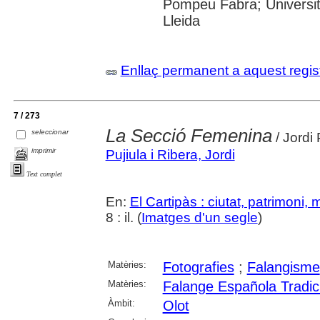
Pompeu Fabra; Universitat
Lleida
Enllaç permanent a aquest regis
7 / 273
La Secció Femenina
seleccionar
/ Jordi 
imprimir
Pujiula i Ribera, Jordi
Text complet
En:
El Cartipàs : ciutat, patrimoni,
8 : il. (
Imatges d'un segle
)
Matèries:
Fotografies
;
Falangisme
Matèries:
Falange Española Tradic
Àmbit:
Olot