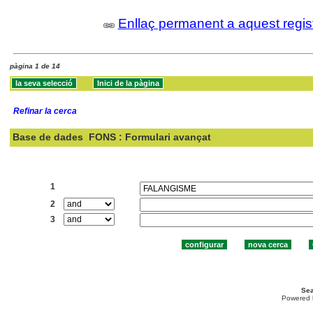
Enllaç permanent a aquest regis
pàgina 1 de 14
Refinar la cerca
Base de dades
FONS : Formulari avançat
Cercar:
1
2
3
Sea
Powered