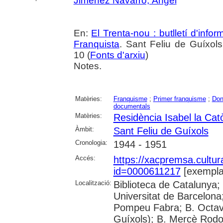
Jiménez Navarro, Àngel
En:
El Trenta-nou : butlletí d'inf
Franquista
. Sant Feliu de Guíxols.
10 (
Fonts d'arxiu
)
Notes.
Matèries:
Franquisme
;
Primer franquisme
;
Do
documentals
Matèries:
Residència Isabel la Cat
Àmbit:
Sant Feliu de Guíxols
Cronologia:
1944 - 1951
Accés:
https://xacpremsa.cultu
id=0000611217
[exempla
Localització:
Biblioteca de Catalunya;
Universitat de Barcelona;
Pompeu Fabra; B. Octavi 
Guíxols); B. Mercè Rodor