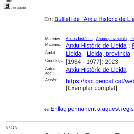
Text complet
En:
Butlletí de l'Arxiu Històric de Ll
Matèries:
Arxius històrics
;
Arxius provincials
;
F
Matèries:
Arxiu Històric de Lleida
;
Àmbit:
Lleida
;
Lleida, província
Cronologia:
[1934 - 1977]; 2023
Autors
Arxiu Històric de Lleida
add.:
Accés:
https://xac.gencat.cat/we
[Exemplar complet]
Enllaç permanent a aquest regis
3 / 273