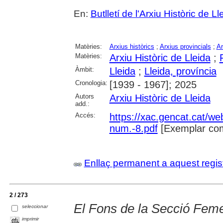
En:
Butlletí de l'Arxiu Històric de Ll
Matèries:
Arxius històrics
;
Arxius provincials
;
Ar
Matèries:
Arxiu Històric de Lleida
;
Àmbit:
Lleida
;
Lleida, província
Cronologia:
[1939 - 1967]; 2025
Autors
Arxiu Històric de Lleida
add.:
Accés:
https://xac.gencat.cat/we
num.-8.pdf
[Exemplar com
Enllaç permanent a aquest regis
2 / 273
El Fons de la Secció Femen
seleccionar
imprimir