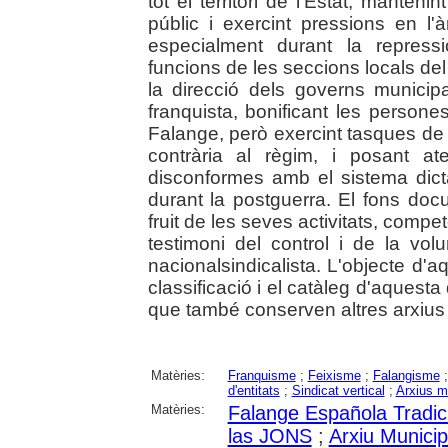
tot el territori de l'Estat, manten
públic i exercint pressions en l'à
especialment durant la repress
funcions de les seccions locals del 
la direcció dels governs municip
franquista, bonificant les persones
Falange, però exercint tasques de r
contrària al règim, i posant a
disconformes amb el sistema dicta
durant la postguerra. El fons do
fruit de les seves activitats, comp
testimoni del control i de la volun
nacionalsindicalista. L'objecte d'a
classificació i el catàleg d'aques
que també conserven altres arxius
Matèries:
Franquisme
;
Feixisme
;
Falangisme
d'entitats
;
Sindicat vertical
;
Arxius m
Matèries:
Falange Española Tradic
las JONS
;
Arxiu Municip