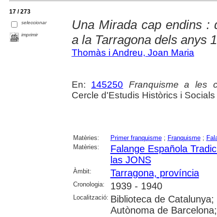
17 / 273
Una Mirada cap endins : d
seleccionar
imprimir
a la Tarragona dels anys 
Thomàs i Andreu, Joan Maria
En:
145250
Franquisme a les c
Cercle d'Estudis Històrics i Socials
Matèries:
Primer franquisme
;
Franquisme
;
Fal
Matèries:
Falange Española Tradic
las JONS
Àmbit:
Tarragona, província
Cronologia:
1939 - 1940
Localització:
Biblioteca de Catalunya;
Autònoma de Barcelona; 