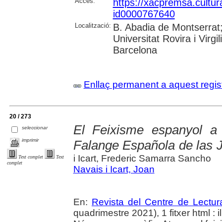
Accés:
https://xacpremsa.cultu
id0000767640
Localització:
B. Abadia de Montserrat;
Universitat Rovira i Virgil
Barcelona
Enllaç permanent a aquest regis
20 / 273
El Feixisme espanyol a
seleccionar
imprimir
Falange Española de las
i Icart, Frederic Samarra Sancho
Text complet
Text
complet
Navais i Icart, Joan
En:
Revista del Centre de Lectu
quadrimestre 2021), 1 fitxer html : il.