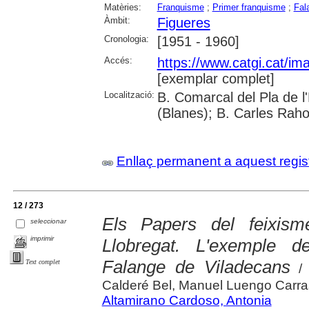
Matèries:
Franquisme
;
Primer franquisme
;
Fal
Àmbit:
Figueres
Cronologia:
[1951 - 1960]
Accés:
https://www.catgi.cat/i
[exemplar complet]
Localització:
B. Comarcal del Pla de 
(Blanes); B. Carles Raho
Enllaç permanent a aquest regis
12 / 273
Els Papers del feixis
seleccionar
imprimir
Llobregat. L'exemple 
Falange de Viladecans
Text complet
/ 
Calderé Bel, Manuel Luengo Carr
Altamirano Cardoso, Antonia