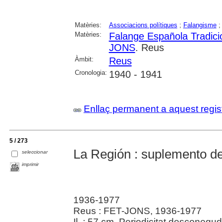
Matèries:
Associacions polítiques
;
Falangisme
Matèries:
Falange Española Tradicio
JONS
. Reus
Àmbit:
Reus
Cronologia:
1940 - 1941
Enllaç permanent a aquest regis
5 / 273
La Región : suplemento de
seleccionar
imprimir
1936-1977
Reus : FET-JONS, 1936-1977
Il. ; 57 cm. Periodicitat desconegud