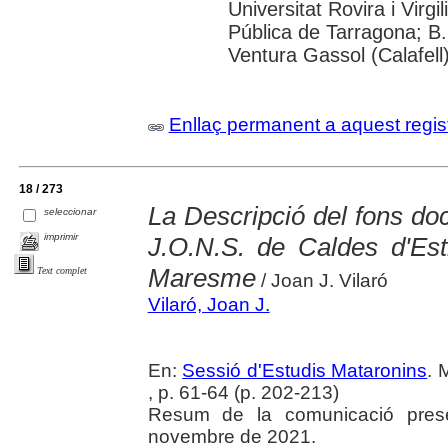
Universitat Rovira i Virgil
Pública de Tarragona; B.
Ventura Gassol (Calafell
Enllaç permanent a aquest regis
18 / 273
La Descripció del fons doc
seleccionar
imprimir
J.O.N.S. de Caldes d'Est
Maresme
Text complet
/ Joan J. Vilaró
Vilaró, Joan J.
En:
Sessió d'Estudis Mataronins
. 
, p. 61-64 (p. 202-213)
Resum de la comunicació prese
novembre de 2021.