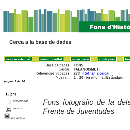
Cerca a la base de dades
Base de dades:
FONS
Cercar:
FALANGISME []
Referències trobades:
273
[
Refinar la cerca
]
Mostrant:
1 .. 20
en el format [
Estàndard
]
pàgina 1 de 14
1 / 273
Fons fotogràfic de la dele
seleccionar
imprimir
Frente de Juventudes
Text complet