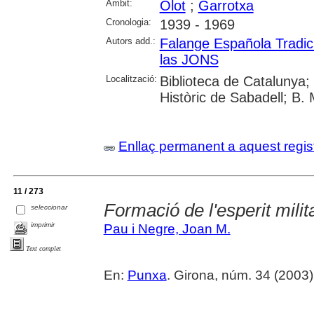
Àmbit:
Olot
;
Garrotxa
Cronologia:
1939 - 1969
Autors add.:
Falange Española Tradic
las JONS
Localització:
Biblioteca de Catalunya; 
Històric de Sabadell; B.
Enllaç permanent a aquest regis
11 / 273
Formació de l'esperit milit
seleccionar
imprimir
Pau i Negre, Joan M.
Text complet
En:
Punxa
. Girona, núm. 34 (2003) , 