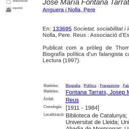
José María Fontana Tarra
seleccionar
imprimir
Anguera i Nolla, Pere
En:
133695
Societat, sociabilitat 
Nolla, Pere. Reus : Associació d'
Publicat com a pròleg de Thomà
Biografía política d'un falangista 
Lectura (1997).
Matèries:
Biografia
;
Polítics
;
Franquisme
;
Fal
Matèries:
Fontana Tarrats, Josep 
Àmbit:
Reus
Cronologia:
[1911 - 1984]
Localització:
Biblioteca de Catalunya;
Universitat de Lleida; U
Abadia de Montserrat; Univ