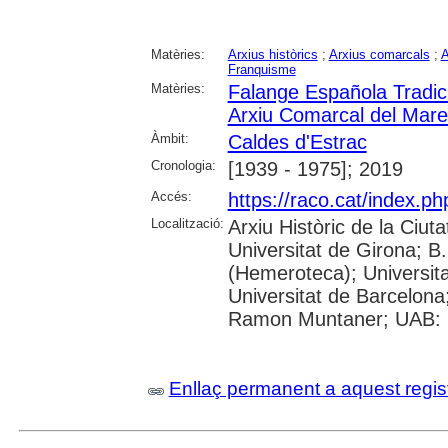
Matèries:
Arxius històrics
;
Arxius comarcals
;
A
Franquisme
Matèries:
Falange Española Tradic
Arxiu Comarcal del Mar
Àmbit:
Caldes d'Estrac
Cronologia:
[1939 - 1975]; 2019
Accés:
https://raco.cat/index.p
Localització:
Arxiu Històric de la Ciut
Universitat de Girona; 
(Hemeroteca); Universitat
Universitat de Barcelona;
Ramon Muntaner; UAB: S
Enllaç permanent a aquest regis