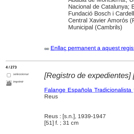
Nacional de Catalunya; 
Fundació Bosch i Cardell
Central Xavier Amorós (
Municipal (Cambrils)
Enllaç permanent a aquest regis
4 / 273
[Registro de expedientes]
seleccionar
imprimir
Falange Española Tradicionalist
Reus
Reus : [s.n.], 1939-1947
[51] f. ; 31 cm