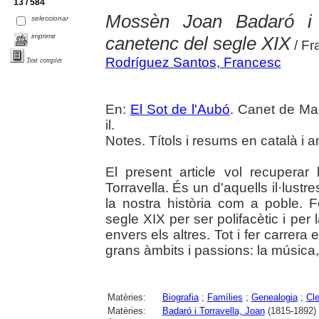
13 / 584
Mossèn Joan Badaró i To
seleccionar
imprimir
canetenc del segle XIX
/ Fr
Rodríguez Santos, Francesc
Text complet
En:
El Sot de l'Aubó
. Canet de Mar
il.
Notes. Títols i resums en català i a
El present article vol recupera
Torravella. És un d'aquells il·lust
la nostra història com a poble. 
segle XIX per ser polifacètic i per l
envers els altres. Tot i fer carrera
grans àmbits i passions: la música,
Matèries:
Biografia
;
Famílies
;
Genealogia
;
Cl
Matèries:
Badaró i Torravella, Joan
(1815-1892)