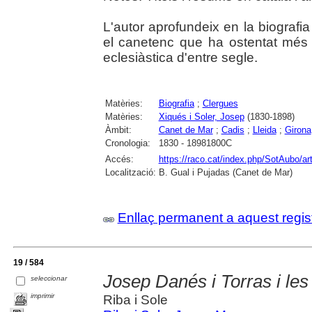
L'autor aprofundeix en la biografia
el canetenc que ha ostentat més fu
eclesiàstica d'entre segle.
Matèries:
Biografia
;
Clergues
Matèries:
Xiqués i Soler, Josep
(1830-1898)
Àmbit:
Canet de Mar
;
Cadis
;
Lleida
;
Girona
Cronologia:
1830 - 18981800C
Accés:
https://raco.cat/index.php/SotAubo/ar
Localització:
B. Gual i Pujadas (Canet de Mar)
Enllaç permanent a aquest regis
19 / 584
Josep Danés i Torras i le
seleccionar
imprimir
Riba i Sole