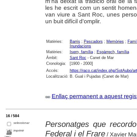
m'ha deixat la tradició oral de la f
les he escrit com un sentit homen
van viure a Sant Roc, unes perso
un buit difícil d'omplir.
Matèries:
Barris
;
Pescadors
;
Memòries
;
Famíl
Inundacions
Matèries:
Isern, família
;
Espàrrech, família
Àmbit:
Sant Roc
- Canet de Mar
Cronologia:
[1900 - 2000]
Accés:
https://raco.cat/index.php/SotAubo/a
Localització:
B. Gual i Pujadas (Canet de Mar)
Enllaç permanent a aquest regis
16 / 584
Personatges que recordo
seleccionar
imprimir
Federal i el Frare
/ Xavier Ma