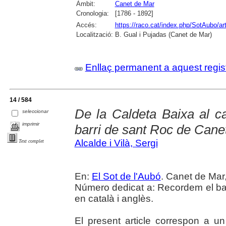
Àmbit:
Canet de Mar
Cronologia:
[1786 - 1892]
Accés:
https://raco.cat/index.php/SotAubo/a
Localització:
B. Gual i Pujadas (Canet de Mar)
Enllaç permanent a aquest regis
14 / 584
De la Caldeta Baixa al ca
seleccionar
imprimir
barri de sant Roc de Cane
Alcalde i Vilà, Sergi
Text complet
En:
El Sot de l'Aubó
. Canet de Mar,
Número dedicat a: Recordem el bar
en català i anglès.
El present article correspon a un