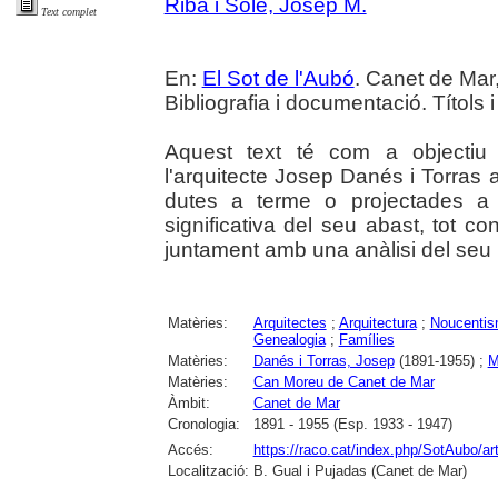
Riba i Sole, Josep M.
Text complet
En:
El Sot de l'Aubó
. Canet de Mar,
Bibliografia i documentació. Títols 
Aquest text té com a objectiu 
l'arquitecte Josep Danés i Torras 
dutes a terme o projectades a l
significativa del seu abast, tot co
juntament amb una anàlisi del seu
Matèries:
Arquitectes
;
Arquitectura
;
Noucenti
Genealogia
;
Famílies
Matèries:
Danés i Torras, Josep
(1891-1955) ;
M
Matèries:
Can Moreu de Canet de Mar
Àmbit:
Canet de Mar
Cronologia:
1891 - 1955 (Esp. 1933 - 1947)
Accés:
https://raco.cat/index.php/SotAubo/ar
Localització:
B. Gual i Pujadas (Canet de Mar)