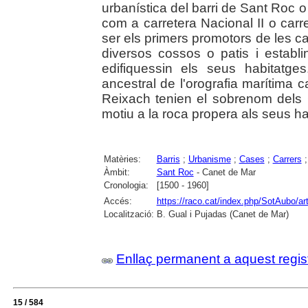
urbanística del barri de Sant Roc 
com a carretera Nacional II o carr
ser els primers promotors de les c
diversos cossos o patis i establ
edifiquessin els seus habitatg
ancestral de l'orografia marítima 
Reixach tenien el sobrenom dels C
motiu a la roca propera als seus ha
Matèries:
Barris
;
Urbanisme
;
Cases
;
Carrers
Àmbit:
Sant Roc
- Canet de Mar
Cronologia:
[1500 - 1960]
Accés:
https://raco.cat/index.php/SotAubo/a
Localització:
B. Gual i Pujadas (Canet de Mar)
Enllaç permanent a aquest regis
15 / 584