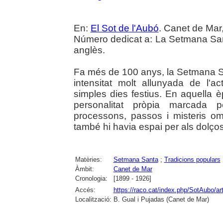
En:
El Sot de l'Aubó
. Canet de Mar,
Número dedicat a: La Setmana Sant
anglès.
Fa més de 100 anys, la Setmana S
intensitat molt allunyada de l'a
simples dies festius. En aquella 
personalitat pròpia marcada p
processons, passos i misteris om
també hi havia espai per als dolç
Matèries:
Setmana Santa
;
Tradicions populars
Àmbit:
Canet de Mar
Cronologia:
[1899 - 1926]
Accés:
https://raco.cat/index.php/SotAubo/a
Localització:
B. Gual i Pujadas (Canet de Mar)