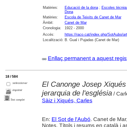
Matèries:
Educació de la dona
;
Escoles tècniq
Dona
Matèries:
Escola de Teixits de Canet de Mar
Àmbit:
Canet de Mar
Cronologia:
1922 - 2000
Accés:
https://raco.cat/index.php/SotAubo/ar
Localització:
B. Gual i Pujadas (Canet de Mar)
Enllaç permanent a aquest regis
18 / 584
El Canonge Josep Xiqués i 
seleccionar
imprimir
jerarquia de l'església
/ Carl
Sàiz i Xiqués, Carles
Text complet
En:
El Sot de l'Aubó
. Canet de Mar,
Notes. Títols i resums en català i a