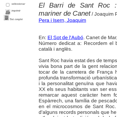
El Barri de Sant Roc : 
seleccionar
imprimir
mariner de Canet
/ Joaquim P
Pera i Isern, Joaquim
Text complet
En:
El Sot de l'Aubó
. Canet de Mar,
Número dedicat a: Recordem el b
català i anglès.
Sant Roc havia estat des de temps 
vivia bona part de la gent relaci
tocar de la carretera de França 
profunda transformació urbanística i
i la personalitat genuïna que havi
XX els seus habitants van ser ess
remarcar aquest caràcter hem foc
Espàrrech, una família de pescador
en el microcosmos de Sant Roc. Aq
d'alguns records personals que he 