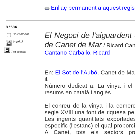
Enllaç permanent a aquest regis
8 / 584
El Negoci de l'aiguardent a
seleccionar
imprimir
de Canet de Mar
/ Ricard Can
Cantano Carballo, Ricard
Text complet
En:
El Sot de l'Aubó
. Canet de Ma
il.
Número dedicat a: La vinya i el v
resums en català i anglès.
El conreu de la vinya i la comercia
segle XVIII una font de riquesa p
Les ingents quantitats exportades
específic (l'estanc) el qual propor
A Canet, tots els sectors prod