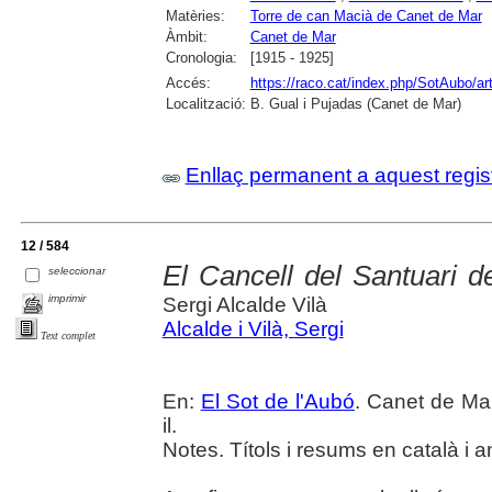
Matèries:
Torre de can Macià de Canet de Mar
Àmbit:
Canet de Mar
Cronologia:
[1915 - 1925]
Accés:
https://raco.cat/index.php/SotAubo/a
Localització:
B. Gual i Pujadas (Canet de Mar)
Enllaç permanent a aquest regis
12 / 584
El Cancell del Santuari d
seleccionar
imprimir
Sergi Alcalde Vilà
Alcalde i Vilà, Sergi
Text complet
En:
El Sot de l'Aubó
. Canet de Mar
il.
Notes. Títols i resums en català i a