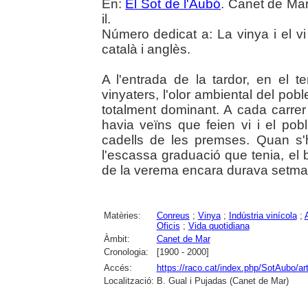
En:
El Sot de l'Aubó
. Canet de Mar
il.
Número dedicat a: La vinya i el vi
català i anglès.
A l'entrada de la tardor, en el
vinyaters, l'olor ambiental del pob
totalment dominant. A cada carrer 
havia veïns que feien vi i el pob
cadells de les premses. Quan s'ha
l'escassa graduació que tenia, el b
de la verema encara durava setma
Matèries:
Conreus
;
Vinya
;
Indústria vinícola
;
Oficis
;
Vida quotidiana
Àmbit:
Canet de Mar
Cronologia:
[1900 - 2000]
Accés:
https://raco.cat/index.php/SotAubo/a
Localització:
B. Gual i Pujadas (Canet de Mar)