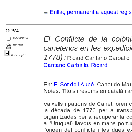
Enllaç permanent a aquest regis
20 / 584
El Conflicte de la colò
seleccionar
imprimir
canetencs en les expedici
1778)
Text complet
/ Ricard Cantano Carballo
Cantano Carballo, Ricard
En:
El Sot de l'Aubó
. Canet de Mar,
Notes. Títols i resums en català i a
Vaixells i patrons de Canet foren 
la dècada de 1770 per a transpo
organitzades per a recuperar la c
a l'Uruguai) llavors en mans port
l'origen del conflicte i les dues 