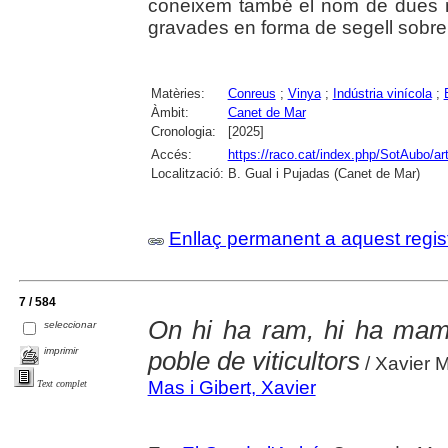
coneixem també el nom de dues 
gravades en forma de segell sobre 
Matèries:
Conreus
;
Vinya
;
Indústria vinícola
;
Àmbit:
Canet de Mar
Cronologia:
[2025]
Accés:
https://raco.cat/index.php/SotAubo/a
Localització:
B. Gual i Pujadas (Canet de Mar)
Enllaç permanent a aquest regis
7 / 584
On hi ha ram, hi ha ma
seleccionar
imprimir
poble de viticultors
/ Xavier 
Mas i Gibert, Xavier
Text complet