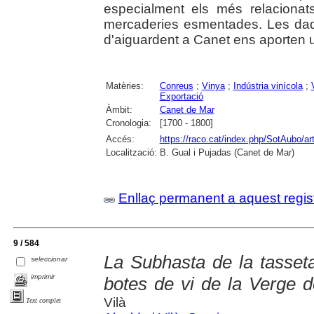
especialment els més relacionat
mercaderies esmentades. Les dade
d'aiguardent a Canet ens aporten un
Matèries:
Conreus
;
Vinya
;
Indústria vinícola
;
Exportació
Àmbit:
Canet de Mar
Cronologia:
[1700 - 1800]
Accés:
https://raco.cat/index.php/SotAubo/a
Localització:
B. Gual i Pujadas (Canet de Mar)
Enllaç permanent a aquest regis
9 / 584
La Subhasta de la tasseta
seleccionar
imprimir
botes de vi de la Verge d
Vilà
Text complet