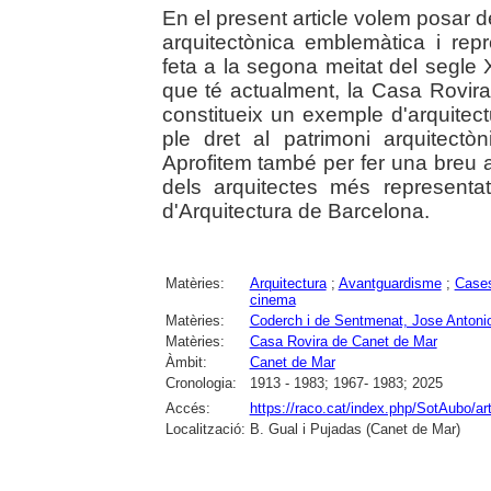
En el present article volem posar d
arquitectònica emblemàtica i repr
feta a la segona meitat del segle
que té actualment, la Casa Rovira
constitueix un exemple d'arquitec
ple dret al patrimoni arquitectò
Aprofitem també per fer una breu 
dels arquitectes més representa
d'Arquitectura de Barcelona.
Matèries:
Arquitectura
;
Avantguardisme
;
Case
cinema
Matèries:
Coderch i de Sentmenat, Jose Antoni
Matèries:
Casa Rovira de Canet de Mar
Àmbit:
Canet de Mar
Cronologia:
1913 - 1983; 1967- 1983; 2025
Accés:
https://raco.cat/index.php/SotAubo/a
Localització:
B. Gual i Pujadas (Canet de Mar)