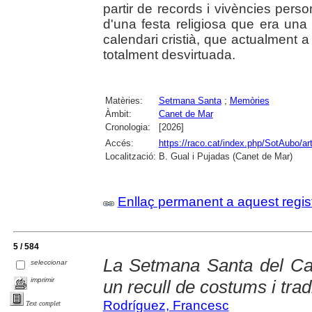
partir de records i vivències pers
d'una festa religiosa que era una
calendari cristià, que actualment 
totalment desvirtuada.
Matèries:
Setmana Santa
;
Memòries
Àmbit:
Canet de Mar
Cronologia:
[2026]
Accés:
https://raco.cat/index.php/SotAubo/a
Localització:
B. Gual i Pujadas (Canet de Mar)
Enllaç permanent a aquest regis
5 / 584
La Setmana Santa del Ca
seleccionar
imprimir
un recull de costums i trad
Rodríguez, Francesc
Text complet