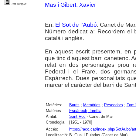
Mas i Gibert, Xavier
Text complet
En:
El Sot de l'Aubó
. Canet de Mar,
Número dedicat a: Recordem el b
català i anglès.
En aquest escrit presentem, en 
que tinc d'aquest barri canetenc. 
relat en dos personatges prou re
Federal i el Frare, dos german
Espàrrech. Dues personalitats que
marcar el caràcter del barri de San
Matèries:
Barris
;
Memòries
;
Pescadors
;
Famíl
Matèries:
Espàrrech, família
Àmbit:
Sant Roc
- Canet de Mar
Cronologia:
[1951 - 1970]
Accés:
https://raco.cat/index.php/SotAubo/a
Localització:
B. Gual i Pujadas (Canet de Mar)