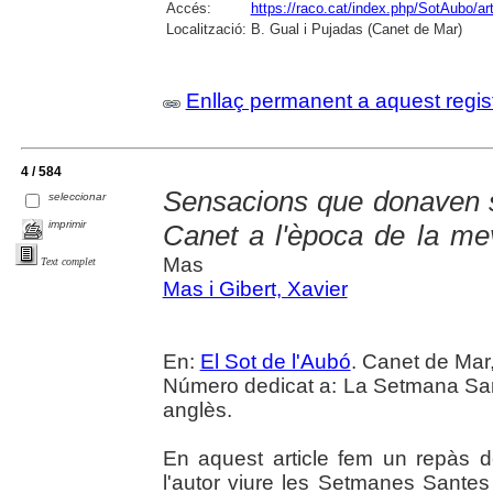
Accés:
https://raco.cat/index.php/SotAubo/a
Localització:
B. Gual i Pujadas (Canet de Mar)
Enllaç permanent a aquest regis
4 / 584
Sensacions que donaven s
seleccionar
imprimir
Canet a l'època de la mev
Mas
Text complet
Mas i Gibert, Xavier
En:
El Sot de l'Aubó
. Canet de Mar,
Número dedicat a: La Setmana Sant
anglès.
En aquest article fem un repàs 
l'autor viure les Setmanes Santes