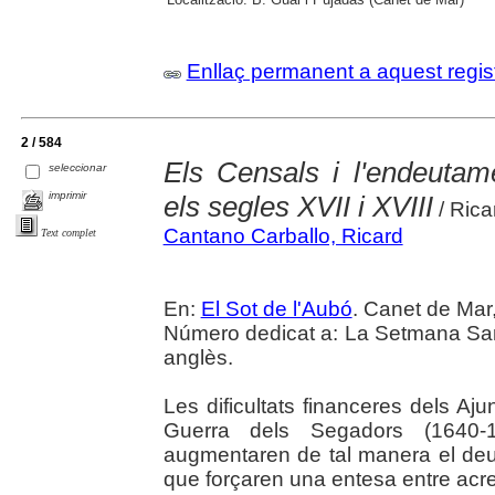
Enllaç permanent a aquest regis
2 / 584
Els Censals i l'endeutam
seleccionar
imprimir
els segles XVII i XVIII
/ Rica
Cantano Carballo, Ricard
Text complet
En:
El Sot de l'Aubó
. Canet de Mar,
Número dedicat a: La Setmana Sant
anglès.
Les dificultats financeres dels A
Guerra dels Segadors (1640-
augmentaren de tal manera el deut
que forçaren una entesa entre acre