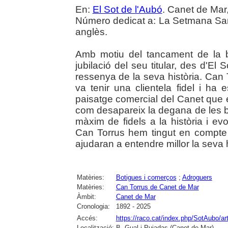
En:
El Sot de l'Aubó
. Canet de Mar,
Número dedicat a: La Setmana Sant
anglès.
Amb motiu del tancament de la b
jubilació del seu titular, des d'El
ressenya de la seva història. Can 
va tenir una clientela fidel i ha
paisatge comercial del Canet que en
com desapareix la degana de les b
màxim de fidels a la història i ev
Can Torrus hem tingut en compte
ajudaran a entendre millor la seva h
Matèries:
Botigues i comerços
;
Adroguers
Matèries:
Can Torrus de Canet de Mar
Àmbit:
Canet de Mar
Cronologia:
1892 - 2025
Accés:
https://raco.cat/index.php/SotAubo/a
Localització:
B. Gual i Pujadas (Canet de Mar)