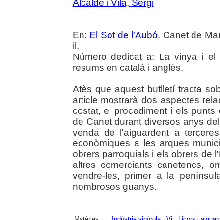
Alcalde i Vilà, Sergi
En:
El Sot de l'Aubó
. Canet de Mar
il.
Número dedicat a: La vinya i el v
resums en català i anglès.
Atès que aquest butlletí tracta sob
article mostrarà dos aspectes rel
costat, el procediment i els punts 
de Canet durant diversos anys del 
venda de l'aiguardent a terceres
econòmiques a les arques municipa
obrers parroquials i els obrers de l
altres comerciants canetencs, om
vendre-les, primer a la penínsu
nombrosos guanys.
Matèries:
Indústria vinícola
;
Vi
;
Licors i aiguar