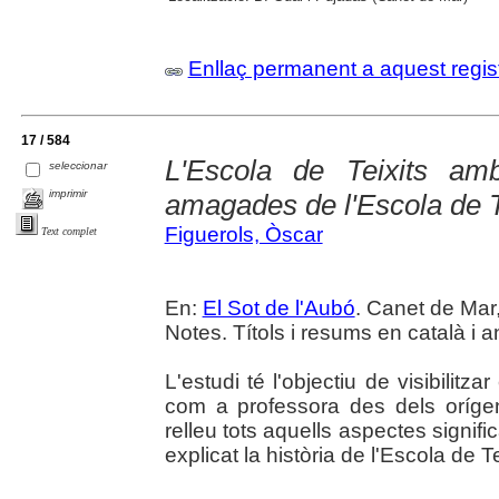
Enllaç permanent a aquest regis
17 / 584
L'Escola de Teixits am
seleccionar
imprimir
amagades de l'Escola de T
Figuerols, Òscar
Text complet
En:
El Sot de l'Aubó
. Canet de Mar,
Notes. Títols i resums en català i a
L'estudi té l'objectiu de visibilit
com a professora des dels orígens
relleu tots aquells aspectes signif
explicat la història de l'Escola de Te