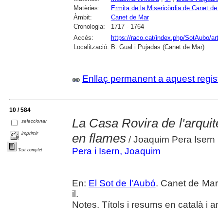
Matèries:
Ermita de la Misericòrdia de Canet de
Àmbit:
Canet de Mar
Cronologia:
1717 - 1764
Accés:
https://raco.cat/index.php/SotAubo/a
Localització:
B. Gual i Pujadas (Canet de Mar)
Enllaç permanent a aquest regis
10 / 584
La Casa Rovira de l'arquit
seleccionar
imprimir
en flames
/ Joaquim Pera Isern
Pera i Isern, Joaquim
Text complet
En:
El Sot de l'Aubó
. Canet de Mar
il.
Notes. Títols i resums en català i a