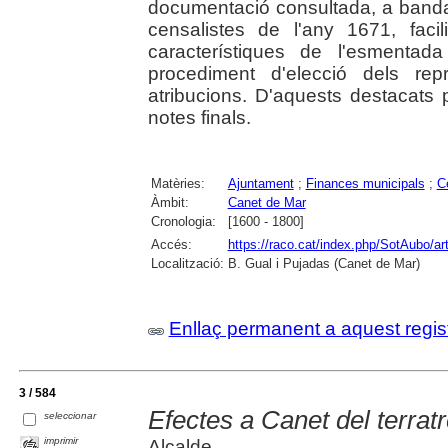
documentació consultada, a banda
censalistes de l'any 1671, facili
característiques de l'esmenta
procediment d'elecció dels rep
atribucions. D'aquests destacats
notes finals.
Matèries:
Ajuntament
;
Finances municipals
;
C
Àmbit:
Canet de Mar
Cronologia:
[1600 - 1800]
Accés:
https://raco.cat/index.php/SotAubo/a
Localització:
B. Gual i Pujadas (Canet de Mar)
Enllaç permanent a aquest regis
3 / 584
Efectes a Canet del terra
seleccionar
imprimir
Alcalde