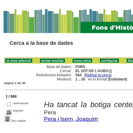
Cerca a la base de dades
Base de dades:
FONS
Cercar:
EL SOT DE L'AUBO []
Referències trobades:
584
[
Refinar la cerca
]
Mostrant:
1 .. 20
en el format [
Estàndard
]
pàgina 1 de 30
1 / 584
Ha tancat la botiga cent
seleccionar
imprimir
Pera
Pera i Isern, Joaquim
Text complet