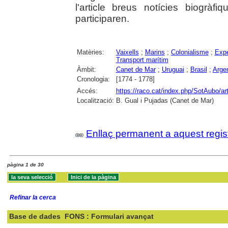
l'article breus notícies biogrà
participaren.
Matèries:
Vaixells
;
Marins
;
Colonialisme
;
Expe
Transport marítim
Àmbit:
Canet de Mar
;
Uruguai
;
Brasil
;
Arge
Cronologia:
[1774 - 1778]
Accés:
https://raco.cat/index.php/SotAubo/ar
Localització:
B. Gual i Pujadas (Canet de Mar)
Enllaç permanent a aquest regis
pàgina 1 de 30
Refinar la cerca
Base de dades
FONS : Formulari avançat