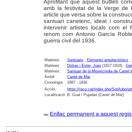
Aprofitant que aquest butlletí co
amb la festivitat de la Verge de l
article que versa sobre la construcc
santuari canetenc, ideat i constr
intervenir artistes locals com el
renom com Antonio García Robles,
guerra civil del 1936.
Matèries:
Santuaris
;
Elements arquitectònics
;
Matèries:
Dotras i Ester, Joan
(1827-1918) ;
Gar
Matèries:
Santuari de la Misericòrdia de Canet 
Àmbit:
Canet de Mar
Cronologia:
1887 - 1936
Accés:
https://raco.cat/index.php/SotAubo/a
Localització:
B. Gual i Pujadas (Canet de Mar)
Enllaç permanent a aquest regis