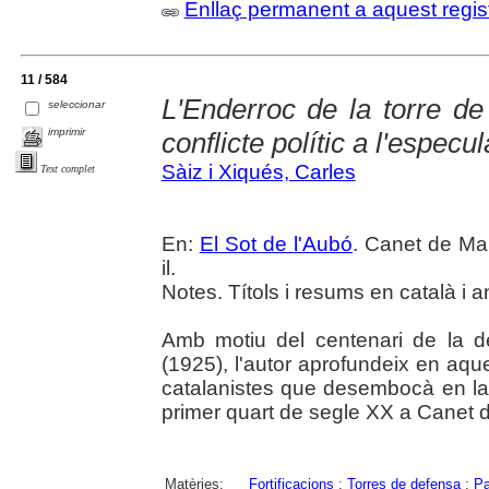
Enllaç permanent a aquest regis
11 / 584
L'Enderroc de la torre d
seleccionar
imprimir
conflicte polític a l'especu
Sàiz i Xiqués, Carles
Text complet
En:
El Sot de l'Aubó
. Canet de Mar
il.
Notes. Títols i resums en català i a
Amb motiu del centenari de la d
(1925), l'autor aprofundeix en aqu
catalanistes que desembocà en la
primer quart de segle XX a Canet 
Matèries:
Fortificacions
;
Torres de defensa
;
Pa