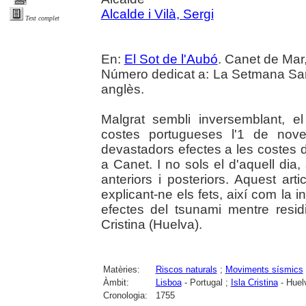
Alcalde i Vilà, Sergi
Text complet
En:
El Sot de l'Aubó
. Canet de Mar,
Número dedicat a: La Setmana Sant
anglès.
Malgrat sembli inversemblant, el
costes portugueses l'1 de nov
devastadors efectes a les costes d
a Canet. I no sols el d'aquell dia
anteriors i posteriors. Aquest art
explicant-ne els fets, així com la
efectes del tsunami mentre resid
Cristina (Huelva).
Matèries:
Riscos naturals
;
Moviments sísmics
Àmbit:
Lisboa
- Portugal ;
Isla Cristina
- Huel
Cronologia:
1755