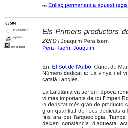
Enllaç permanent a aquest regis
6 / 584
Els Primers productors de
seleccionar
imprimir
zero
/ Joaquim Pera Isern
Pera i Isern, Joaquim
Text complet
En:
El Sot de l'Aubó
. Canet de Mar,
Número dedicat a: La vinya i el vi
català i anglès.
La Laietània va ser en l'època ro
vi més importants de tot l'Imperi 
la densitat més gran de productors
gran quantitat de llocs dedicats a 
fins ara per l'arqueologia. També
deixen constància d'aquesta acti