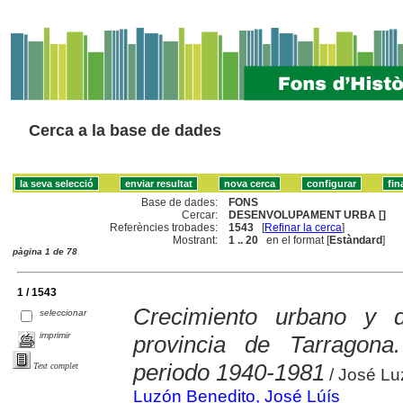
Cerca a la base de dades
Base de dades:
FONS
Cercar:
DESENVOLUPAMENT URBA []
Referències trobades:
1543
[
Refinar la cerca
]
Mostrant:
1 .. 20
en el format [
Estàndard
]
pàgina 1 de 78
1 / 1543
Crecimiento urbano y d
seleccionar
imprimir
provincia de Tarragona
periodo 1940-1981
Text complet
/ José Lu
Luzón Benedito, José Lúís