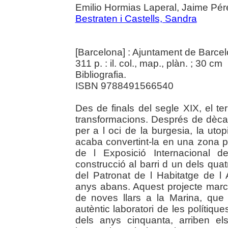
Emilio Hormias Laperal, Jaime Pér
Bestraten i Castells, Sandra
[Barcelona] : Ajuntament de Barce
311 p. : il. col., map., plàn. ; 30 cm
Bibliografia.
ISBN 9788491566540
Des de finals del segle XIX, el ter
transformacions. Després de dècad
per a l oci de la burgesia, la uto
acaba convertint-la en una zona p
de l Exposició Internacional 
construcció al barri d un dels qu
del Patronat de l Habitatge de l
anys abans. Aquest projecte marca
de noves llars a la Marina, que
autèntic laboratori de les polítiqu
dels anys cinquanta, arriben el