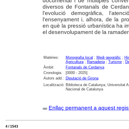
documental i de múltiples conve
diversos de Fontanals de Cerdan
l'evolució demogràfica, l'aten
l'ensenyament i, alhora, de la p
en què la pressió urbanística ha i
el desenvolupament de la ramaderia, l
Matèries:
Monografia local
;
Medi geogràfic
;
Hi
Agricultura
;
Ramaderia
;
Turisme
;
De
Àmbit:
Fontanals de Cerdanya
Cronologia:
[0000 - 2025]
Autors add.:
Diputació de Girona
Localització:
Biblioteca de Catalunya; Universitat 
Nacional de Catalunya
Enllaç permanent a aquest regis
4 / 1543