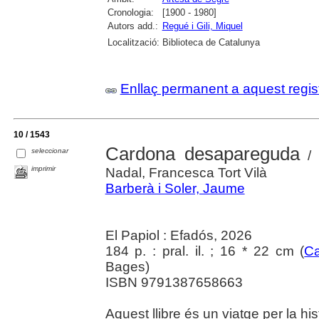
Cronologia:
[1900 - 1980]
Autors add.:
Regué i Gili, Miquel
Localització:
Biblioteca de Catalunya
Enllaç permanent a aquest regis
10 / 1543
Cardona desapareguda
seleccionar
/ 
imprimir
Nadal, Francesca Tort Vilà
Barberà i Soler, Jaume
El Papiol : Efadós, 2026
184 p. : pral. il. ; 16 * 22 cm (
Ca
Bages)
ISBN 9791387658663
Aquest llibre és un viatge per la hi