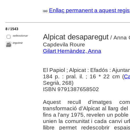
Enllaç permanent a aquest regis
8 / 1543
Alpicat desaparegut
seleccionar
/ Anna G
imprimir
Capdevila Roure
Gilart Hernàndez, Anna
El Papiol ; Alpicat : Efadós : Ajunt
184 p. : pral. il. ; 16 * 22 cm (
Ca
Segrià, 268)
ISBN 9791387658502
Aquest recull d'imatges com
transformació d'Alpicat al llarg de
fins a l'any 1975, revelen un poble
unien la comunitat i cada canvi ur
llibre permet redescobrir espa