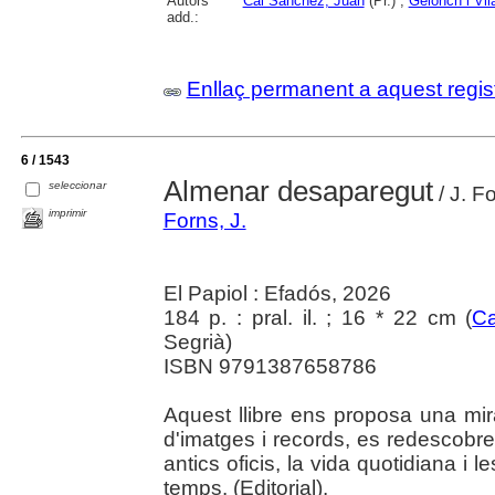
Autors
Cal Sánchez, Juan
(Pr.) ;
Gelonch i Vil
add.:
Enllaç permanent a aquest regis
6 / 1543
Almenar desaparegut
seleccionar
/ J. F
imprimir
Forns, J.
El Papiol : Efadós, 2026
184 p. : pral. il. ; 16 * 22 cm (
Ca
Segrià)
ISBN 9791387658786
Aquest llibre ens proposa una mi
d'imatges i records, es redescobrei
antics oficis, la vida quotidiana i 
temps. (Editorial).