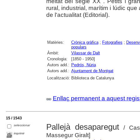
meitat del segle XX . Petits i gran
rural, industrial, marítim i lúdic q
de l'actualitat (Editorial).
Matèries:
Crònica gràfica
;
Fotografies
;
Desenv
populars
Àmbit:
Vilassar de Dalt
Cronologia:
[1850 - 1950]
Autors add.:
Pedrós, Núria
Autors add.:
Ajuntament de Montgat
Localització:
Biblioteca de Catalunya
Enllaç permanent a aquest regis
15 / 1543
Pallejà desaparegut
seleccionar
/ Casi
imprimir
Massegur Giralt]