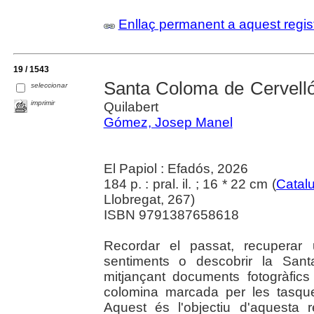
Enllaç permanent a aquest regis
19 / 1543
Santa Coloma de Cervell
seleccionar
imprimir
Quilabert
Gómez, Josep Manel
El Papiol : Efadós, 2026
184 p. : pral. il. ; 16 * 22 cm (
Catal
Llobregat, 267)
ISBN 9791387658618
Recordar el passat, recuperar 
sentiments o descobrir la San
mitjançant documents fotogràfics 
colomina marcada per les tasques
Aquest és l'objectiu d'aquesta r