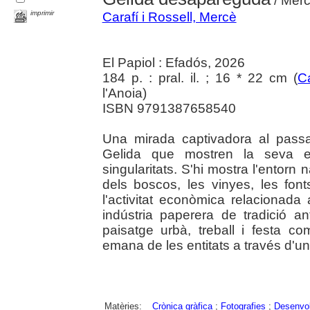
/ Merc
imprimir
Carafí i Rossell, Mercè
El Papiol : Efadós, 2026
184 p. : pral. il. ; 16 * 22 cm (
C
l'Anoia)
ISBN 9791387658540
Una mirada captivadora al passa
Gelida que mostren la seva evo
singularitats. S'hi mostra l'entorn n
dels boscos, les vinyes, les fonts
l'activitat econòmica relacionada
indústria paperera de tradició an
paisatge urbà, treball i festa c
emana de les entitats a través d'una
Matèries:
Crònica gràfica
;
Fotografies
;
Desenvo