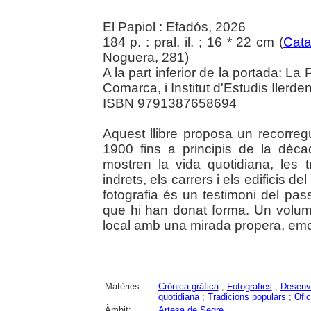
El Papiol : Efadós, 2026
184 p. : pral. il. ; 16 * 22 cm (
Cat
Noguera, 281)
A la part inferior de la portada: La
Comarca, i Institut d'Estudis Ilerde
ISBN 9791387658694
Aquest llibre proposa un recorreg
1900 fins a principis de la dè
mostren la vida quotidiana, les t
indrets, els carrers i els edificis d
fotografia és un testimoni del pa
que hi han donat forma. Un volum 
local amb una mirada propera, emoti
Matèries:
Crònica gràfica
;
Fotografies
;
Desenv
quotidiana
;
Tradicions populars
;
Ofic
Àmbit:
Artesa de Segre