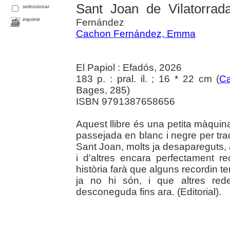
Sant Joan de Vilatorrad
seleccionar
imprimir
Fernández
Cachon Fernández, Emma
El Papiol : Efadós, 2026
183 p. : pral. il. ; 16 * 22 cm (
Ca
Bages, 285)
ISBN 9791387658656
Aquest llibre és una petita màqui
passejada en blanc i negre per tra
Sant Joan, molts ja desapareguts, 
i d'altres encara perfectament re
història farà que alguns recordin t
ja no hi són, i que altres red
desconeguda fins ara. (Editorial).