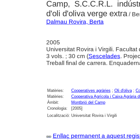
Camp, S.C.C.R.L. indústr
d'oli d'oliva verge extra
/ Be
Dalmau Rovira, Berta
2005
Universitat Rovira i Virgili. Facult
3 vols. ; 30 cm (
Sescelades
. Proje
Treball final de carrera. Enquaderna
Matèries:
Cooperatives agràries
;
Oli d'oliva
;
Co
Matèries:
Cooperativa Agrícola i Caixa Agrària 
Àmbit:
Montbrió del Camp
Cronologia:
[2005]
Localització:
Universitat Rovira i Virgili
Enllaç permanent a aquest regis