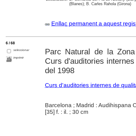
(Blanes); B. Carles Rahola (Girona)
Enllaç permanent a aquest regis
6 / 68
Parc Natural de la Zona
seleccionar
imprimir
Curs d'auditories internes
del 1998
Curs d'auditories internes de qualit
Barcelona ; Madrid : Audihispana 
[35] f. : il. ; 30 cm