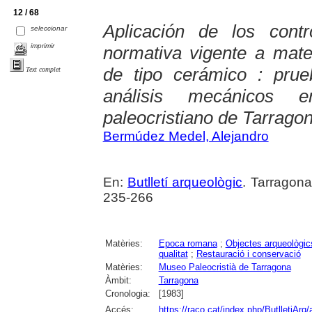
12 / 68
Aplicación de los cont
seleccionar
imprimir
normativa vigente a mate
de tipo cerámico : prue
Text complet
análisis mecánicos 
paleocristiano de Tarrago
Bermúdez Medel, Alejandro
En:
Butlletí arqueològic
. Tarragona
235-266
Matèries:
Epoca romana
;
Objectes arqueològic
qualitat
;
Restauració i conservació
Matèries:
Museo Paleocristià de Tarragona
Àmbit:
Tarragona
Cronologia:
[1983]
Accés:
https://raco.cat/index.php/ButlletiArq/