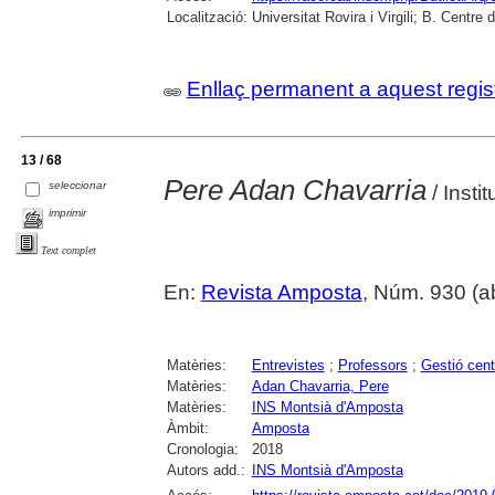
Localització:
Universitat Rovira i Virgili; B. Centr
Enllaç permanent a aquest regis
13 / 68
Pere Adan Chavarria
seleccionar
/ Insti
imprimir
Text complet
En:
Revista Amposta
, Núm. 930 (abr
Matèries:
Entrevistes
;
Professors
;
Gestió cen
Matèries:
Adan Chavarria, Pere
Matèries:
INS Montsià d'Amposta
Àmbit:
Amposta
Cronologia:
2018
Autors add.:
INS Montsià d'Amposta