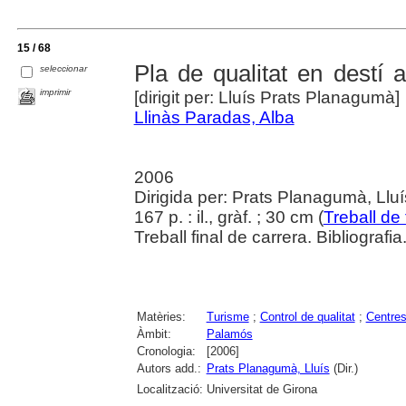
15 / 68
Pla de qualitat en destí
seleccionar
imprimir
[dirigit per: Lluís Prats Planagumà]
Llinàs Paradas, Alba
2006
Dirigida per: Prats Planagumà, Lluí
167 p. : il., gràf. ; 30 cm (
Treball de 
Treball final de carrera. Bibliografi
Matèries:
Turisme
;
Control de qualitat
;
Centres
Àmbit:
Palamós
Cronologia:
[2006]
Autors add.:
Prats Planagumà, Lluís
(Dir.)
Localització:
Universitat de Girona