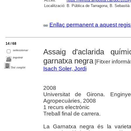
Accés:
https://revista.amposta.cat/doc/2019-
Localització:
B. Pública de Tarragona; B. Sebastià
Enllaç permanent a aquest regis
14 / 68
Assaig d'aclarida quím
seleccionar
imprimir
garnatxa negra
[Fitxer informà
Isach Soler, Jordi
Text complet
2008
Universitat de Girona. Enginye
Agropecuàries, 2008
1 recurs electrònic
Treball final de carrera.
La Garnatxa negra és la varieta