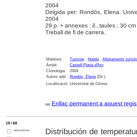
2004
Dirigida per: Rondós, Elena. Unive
2004
29 p. + annexes : il., taules ; 30 cm 
Treball de fi de carrera.
Matèries:
Turisme
;
Hotels
;
Allotjaments turísti
Àmbit:
Castell-Platja d'Aro
Cronologia:
2004
Autors add.:
Rondós, Elena
(Dir.)
Localització:
Universitat de Girona
Enllaç permanent a aquest regis
19 / 68
Distribución de temperatu
seleccionar