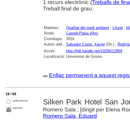
1 recurs electrònic (
Treballs de fin
Treball final de grau.
Matèries:
Qualitat del medi ambient
;
Litoral
;
M
Àmbit:
Castell-Platja d'Aro
Cronologia:
2016
Autors add.:
Salvador Costa, Xavier
(Dir.) ;
Rodrígu
Accés:
http://hdl.handle.net/10256/12869
Localització:
Universitat de Girona
Enllaç permanent a aquest regis
18 / 68
Silken Park Hotel San Jo
seleccionar
imprimir
Romero Sala ; [dirigit per Elena R
Romero Sala, Eduard