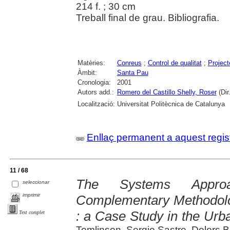
214 f. ; 30 cm
Treball final de grau. Bibliografia.
Matèries:
Conreus
;
Control de qualitat
;
Project
Àmbit:
Santa Pau
Cronologia:
2001
Autors add.:
Romero del Castillo Shelly, Roser
(Dir.
Localització:
Universitat Politècnica de Catalunya
Enllaç permanent a aquest regis
11 / 68
The Systems Appr
seleccionar
imprimir
Complementary Methodol
: a Case Study in the Ur
Text complet
Tomlinson, Sergio Sastre, Dolors B