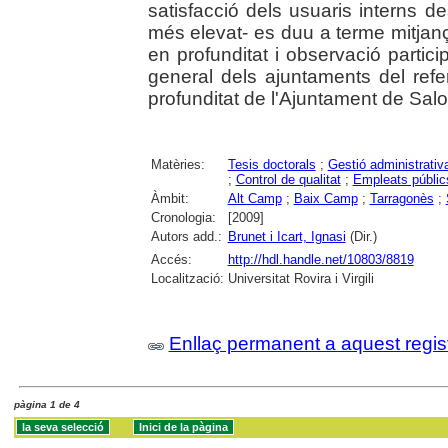
satisfacció dels usuaris interns d
més elevat- es duu a terme mitjanç
en profunditat i observació partici
general dels ajuntaments del refe
profunditat de l'Ajuntament de Salo
Matèries:
Tesis doctorals
;
Gestió administrativ
;
Control de qualitat
;
Empleats públic
Àmbit:
Alt Camp
;
Baix Camp
;
Tarragonès
;
Cronologia:
[2009]
Autors add.:
Brunet i Icart, Ignasi
(Dir.)
Accés:
http://hdl.handle.net/10803/8819
Localització:
Universitat Rovira i Virgili
Enllaç permanent a aquest regis
pàgina 1 de 4