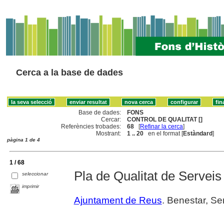
Cerca a la base de dades
Base de dades:
FONS
Cercar:
CONTROL DE QUALITAT []
Referències trobades:
68
[
Refinar la cerca
]
Mostrant:
1 .. 20
en el format [
Estàndard
]
pàgina 1 de 4
1 / 68
Pla de Qualitat de Serveis
seleccionar
imprimir
Ajuntament de Reus
. Benestar, Se