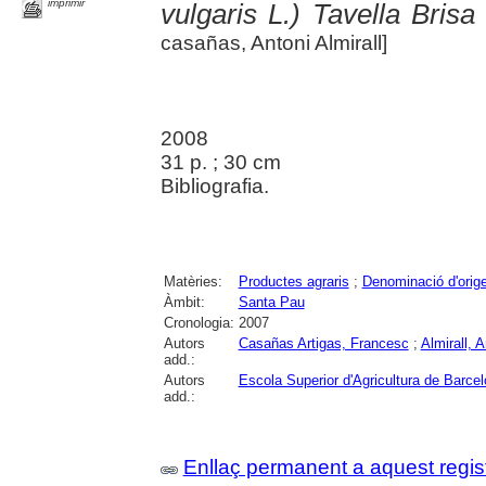
imprimir
vulgaris L.) Tavella Bris
casañas, Antoni Almirall]
2008
31 p. ; 30 cm
Bibliografia.
Matèries:
Productes agraris
;
Denominació d'orig
Àmbit:
Santa Pau
Cronologia:
2007
Autors
Casañas Artigas, Francesc
;
Almirall, A
add.:
Autors
Escola Superior d'Agricultura de Barce
add.:
Enllaç permanent a aquest regis