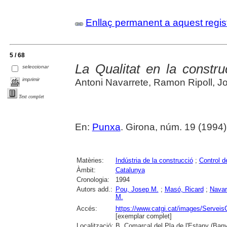
Enllaç permanent a aquest regis
5 / 68
La Qualitat en la constru
seleccionar
imprimir
Antoni Navarrete, Ramon Ripoll, J
Text complet
En:
Punxa
. Girona, núm. 19 (1994) , 
Matèries:
Indústria de la construcció
;
Control de
Àmbit:
Catalunya
Cronologia:
1994
Autors add.:
Pou, Josep M.
;
Masó, Ricard
;
Navar
M.
Accés:
https://www.catgi.cat/images/Servei
[exemplar complet]
Localització:
B. Comarcal del Pla de l'Estany (Ban