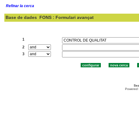
Refinar la cerca
Base de dades
FONS : Formulari avançat
Cercar:
1
2
3
Sea
Powered