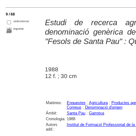
9 / 68
Estudi de recerca ag
seleccionar
imprimir
denominació genèrica de 
"Fesols de Santa Pau" : Qü
1988
12 f. ; 30 cm
Matèries:
Enquestes
;
Agricultura
;
Productes agr
Conreus
;
Denominació d'origen
Àmbit:
Santa Pau
;
Garrotxa
Cronologia:
1988
Autors
Institut de Formació Professional de la
add.: