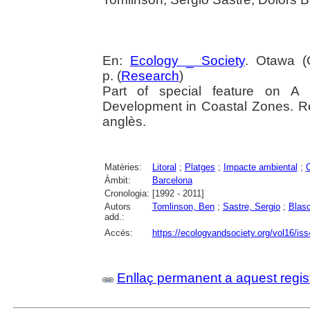
En:
Ecology _ Society
. Otawa (
p. (
Research
)
Part of special feature on A 
Development in Coastal Zones. Ref
anglès.
Matèries:
Litoral
;
Platges
;
Impacte ambiental
;
C
Àmbit:
Barcelona
Cronologia:
[1992 - 2011]
Autors
Tomlinson, Ben
;
Sastre, Sergio
;
Blasc
add.:
Accés:
https://ecologyandsociety.org/vol16/iss
Enllaç permanent a aquest regis