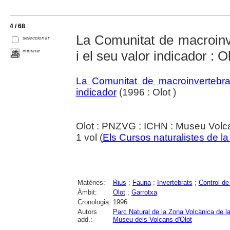
4 / 68
La Comunitat de macroinve
seleccionar
imprimir
i el seu valor indicador : 
La Comunitat de macroinvertebrat
indicador
(1996 : Olot )
Olot : PNZVG : ICHN : Museu Volc
1 vol (
Els Cursos naturalistes de l
Matèries:
Rius
;
Fauna
;
Invertebrats
;
Control de 
Àmbit:
Olot
;
Garrotxa
Cronologia:
1996
Autors
Parc Natural de la Zona Volcànica de l
add.:
Museu dels Volcans d'Olot