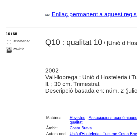
Enllaç permanent a aquest regis
16 / 68
Q10 : qualitat 10
seleccionar
/ [Unió d'Hos
imprimir
2002-
Vall-llobrega : Unió d'Hosteleria i
Il. ; 30 cm. Trimestral.
Descripció basada en: núm. 2 (julio
Matèries:
Revistes
;
Associacions econòmique
qualitat
Àmbit:
Costa Brava
Autors add.:
Unió d'Hosteleria i Turisme Costa Bra