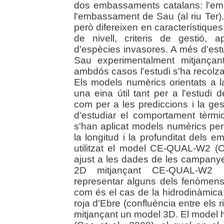
dos embassaments catalans: l'emb
l'embassament de Sau (al riu Ter
però difereixen en característiques
de nivell, criteris de gestió,
d'espècies invasores. A més d'est
Sau experimentalment mitjança
ambdós casos l'estudi s'ha recolza
Els models numèrics orientats a
una eina útil tant per a l'estud
com per a les prediccions i la ge
d'estudiar el comportament tèrm
s'han aplicat models numèrics per 
la longitud i la profunditat dels 
utilitzat el model CE-QUAL-W2 (
ajust a les dades de les campany
2D mitjançant CE-QUAL-W2 re
representar alguns dels fenòmen
com és el cas de la hidrodinàmic
roja d'Ebre (confluència entre els r
mitjançant un model 3D. El model h