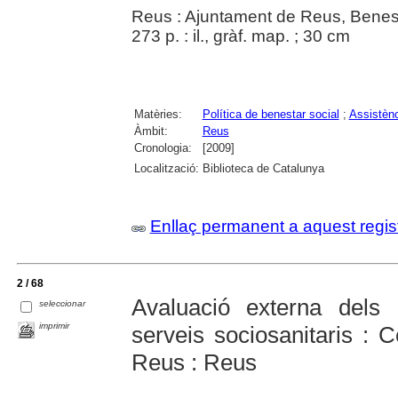
Reus : Ajuntament de Reus, Benest
273 p. : il., gràf. map. ; 30 cm
Matèries:
Política de benestar social
;
Assistènc
Àmbit:
Reus
Cronologia:
[2009]
Localització:
Biblioteca de Catalunya
Enllaç permanent a aquest regis
2 / 68
Avaluació externa dels 
seleccionar
imprimir
serveis sociosanitaris : C
Reus : Reus