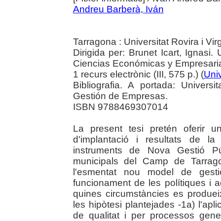
Andreu Barberà, Iván
Tarragona : Universitat Rovira i Vir
Dirigida per: Brunet Icart, Ignasi. 
Ciencias Económicas y Empresari
1 recurs electrònic (III, 575 p.) (
Univ
Bibliografia. A portada: Universi
Gestión de Empresas.
ISBN 9788469307014
La present tesi pretén oferir u
d'implantació i resultats de la
instruments de Nova Gestió Púb
municipals del Camp de Tarrago
l'esmentat nou model de gestió
funcionament de les polítiques i 
quines circumstàncies es produei
les hipòtesi plantejades -1a) l'ap
de qualitat i per processos gener