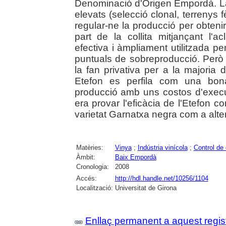
Denominació d'Origen Empordà. La f
elevats (selecció clonal, terrenys fè
regular-ne la producció per obtenir 
part de la collita mitjançant l'
efectiva i àmpliament utilitzada per
puntuals de sobreproducció. Però
la fan privativa per a la majoria
Etefon es perfila com una bona
producció amb uns costos d'execuc
era provar l'eficàcia de l'Etefon c
varietat Garnatxa negra com a alter
Matèries:
Vinya
;
Indústria vinícola
;
Control de 
Àmbit:
Baix Empordà
Cronologia:
2008
Accés:
http://hdl.handle.net/10256/1104
Localització:
Universitat de Girona
Enllaç permanent a aquest regis