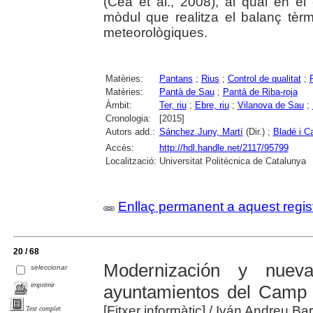
(Cea et al., 2008), al qual en el 
mòdul que realitza el balanç tèrm
meteorològiques.
Matèries:
Pantans
;
Rius
;
Control de qualitat
;
Matèries:
Pantà de Sau
;
Pantà de Riba-roja
Àmbit:
Ter, riu
;
Ebre, riu
;
Vilanova de Sau
;
Cronologia:
[2015]
Autors add.:
Sánchez Juny, Martí
(Dir.) ;
Bladé i Ca
Accés:
http://hdl.handle.net/2117/95799
Localització:
Universitat Politècnica de Catalunya
Enllaç permanent a aquest regis
20 / 68
Modernización y nuev
seleccionar
imprimir
ayuntamientos del Camp d
[Fitxer informàtic]
/ Iván Andreu Barb
Text complet