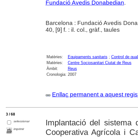
Fundació Avedis Donabedian
.
Barcelona : Fundació Avedis Dona
40, [9] f. : il. col., gràf., taules
Matèries:
Equipaments sanitaris
;
Control de qual
Matèries:
Centre Sociosanitari Ciutat de Reus
Àmbit:
Reus
Cronologia:
2007
Enllaç permanent a aquest regis
3 / 68
Implantació del sistema d
seleccionar
imprimir
Cooperativa Agrícola i C