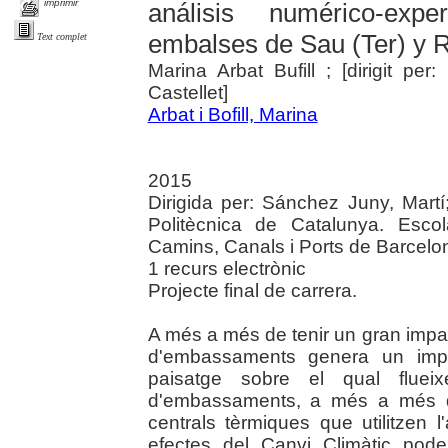
imprimir
análisis numérico-exp
embalses de Sau (Ter) y R
Text complet
Marina Arbat Bufill ; [dirigit pe
Castellet]
Arbat i Bofill, Marina
2015
Dirigida per: Sánchez Juny, Martí;
Politècnica de Catalunya. Esco
Camins, Canals i Ports de Barcelo
1 recurs electrònic
Projecte final de carrera.
A més a més de tenir un gran impact
d'embassaments genera un impac
paisatge sobre el qual fluei
d'embassaments, a més a més d
centrals tèrmiques que utilitzen l
efectes del Canvi Climàtic pod