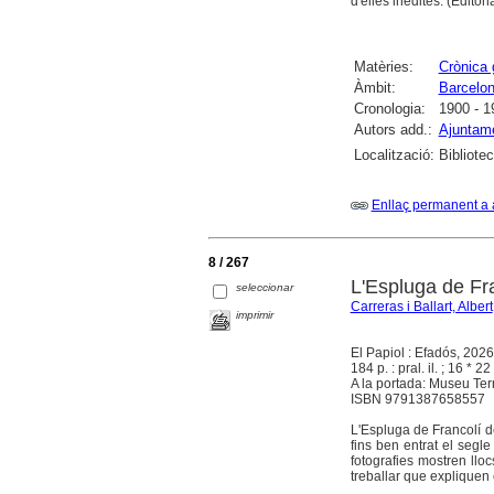
d'elles inèdites. (Editoria
Matèries:
Crònica 
Àmbit:
Barcelo
Cronologia:
1900 - 1
Autors add.:
Ajuntam
Localització:
Bibliote
Enllaç permanent a 
8 / 267
L'Espluga de Fr
seleccionar
Carreras i Ballart, Albert
imprimir
El Papiol : Efadós, 2026
184 p. : pral. il. ; 16 * 22
A la portada: Museu Ter
ISBN 9791387658557
L'Espluga de Francolí de
fins ben entrat el segl
fotografies mostren ll
treballar que expliquen c