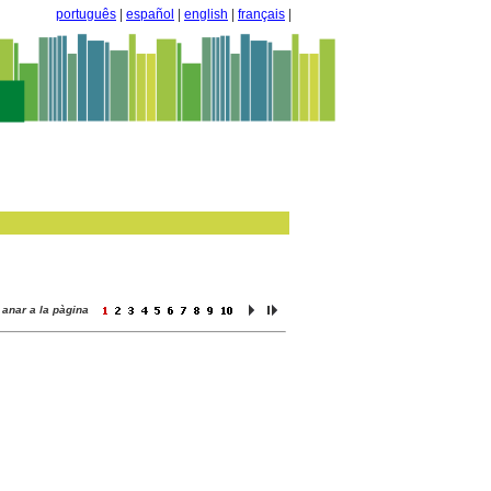
português
|
español
|
english
|
français
|
anar a la pàgina