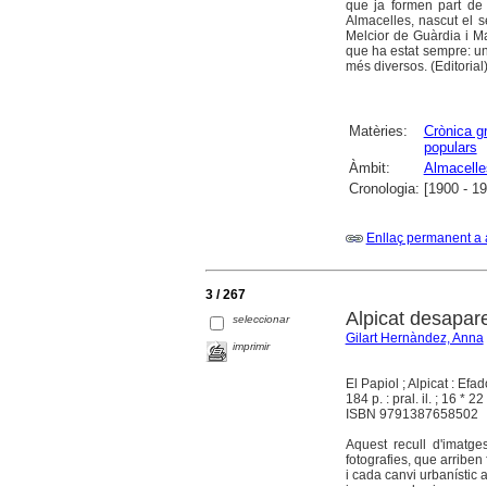
que ja formen part de 
Almacelles, nascut el se
Melcior de Guàrdia i M
que ha estat sempre: un 
més diversos. (Editorial)
Matèries:
Crònica gr
populars
Àmbit:
Almacelle
Cronologia:
[1900 - 1
Enllaç permanent a 
3 / 267
Alpicat desapar
seleccionar
Gilart Hernàndez, Anna
imprimir
El Papiol ; Alpicat : Efa
184 p. : pral. il. ; 16 * 22
ISBN 9791387658502
Aquest recull d'imatge
fotografies, que arriben
i cada canvi urbanístic 