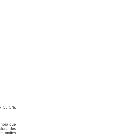
 Cultura.
alhora que
celona des
re, moltes