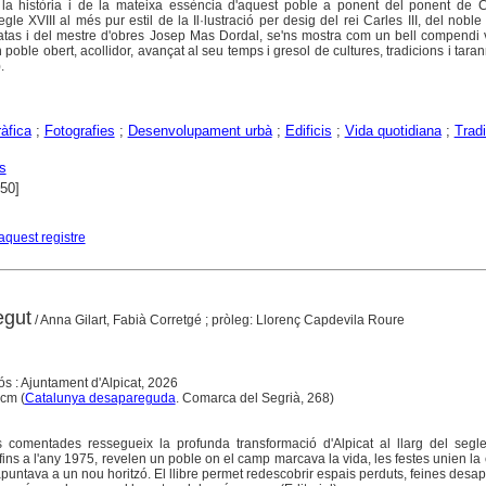
la història i de la mateixa essència d'aquest poble a ponent del ponent de C
gle XVIII al més pur estil de la Il·lustració per desig del rei Carles III, del noble
atas i del mestre d'obres Josep Mas Dordal, se'ns mostra com un bell compendi 
poble obert, acollidor, avançat al seu temps i gresol de cultures, tradicions i taran
.
àfica
;
Fotografies
;
Desenvolupament urbà
;
Edificis
;
Vida quotidiana
;
Trad
s
950]
aquest registre
egut
/ Anna Gilart, Fabià Corretgé ; pròleg: Llorenç Capdevila Roure
dós : Ajuntament d'Alpicat, 2026
 cm (
Catalunya desapareguda
. Comarca del Segrià, 268)
s comentades ressegueix la profunda transformació d'Alpicat al llarg del segl
 fins a l'any 1975, revelen un poble on el camp marcava la vida, les festes unien la
apuntava a un nou horitzó. El llibre permet redescobrir espais perduts, feines des