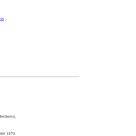
cis
;
Ilerdencs,
 del 1970.