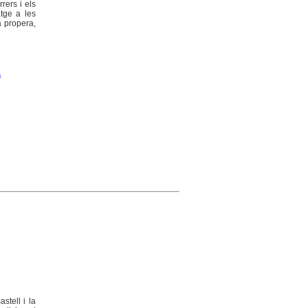
rers i els
atge a les
a propera,
a
stell i la