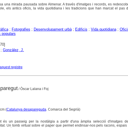
osa una mirada pausada sobre Almenar. A través d'imatges i records, es redescob
ble, els antics oficis, la vida quotidiana i les tradicions que han marcat el pas 
àfica
;
Fotografies
;
Desenvolupament urbà
;
Edificis
;
Vida quotidiana
;
Ofici
s populars
970]
;
Gonzàlez, J.
aquest registre
aparegut
/ Òscar Lalana i Foj
 cm (
Catalunya desapareguda
. Comarca del Segrià)
t és un passeig per la nostàlgia a partir d'una àmplia selecció d'imatges 
itat. Un tomb virtual sobre el paper que permet endinsar-nos pels racons, espais