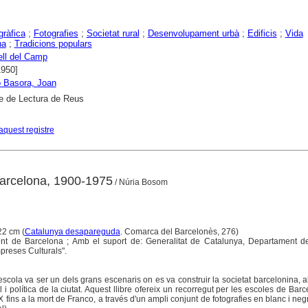
gràfica
;
Fotografies
;
Societat rural
;
Desenvolupament urbà
;
Edificis
;
Vida
na
;
Tradicions populars
ell del Camp
1950]
 Basora, Joan
e de Lectura de Reus
aquest registre
arcelona, 1900-1975
/ Núria Bosom
 22 cm (
Catalunya desapareguda
. Comarca del Barcelonès, 276)
ent de Barcelona ; Amb el suport de: Generalitat de Catalunya, Departament de
mpreses Culturals".
l'escola va ser un dels grans escenaris on es va construir la societat barcelonina, 
al i política de la ciutat. Aquest llibre ofereix un recorregut per les escoles de Bar
X fins a la mort de Franco, a través d'un ampli conjunt de fotografies en blanc i neg