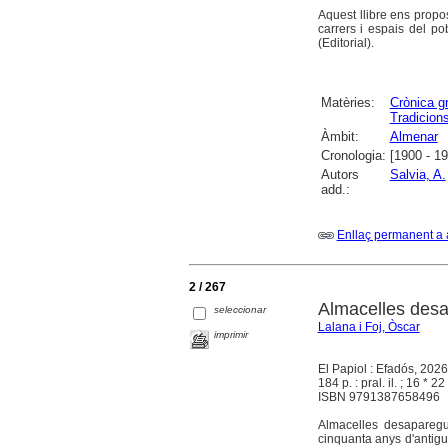
Aquest llibre ens prop
carrers i espais del po
(Editorial).
Matèries:
Crònica gr
Tradicion
Àmbit:
Almenar
Cronologia:
[1900 - 1
Autors
Salvia, A.
add.:
Enllaç permanent a 
2 / 267
Almacelles des
seleccionar
Lalana i Foj, Òscar
imprimir
El Papiol : Efadós, 2026
184 p. : pral. il. ; 16 * 22
ISBN 9791387658496
Almacelles desaparegu
cinquanta anys d'antigu