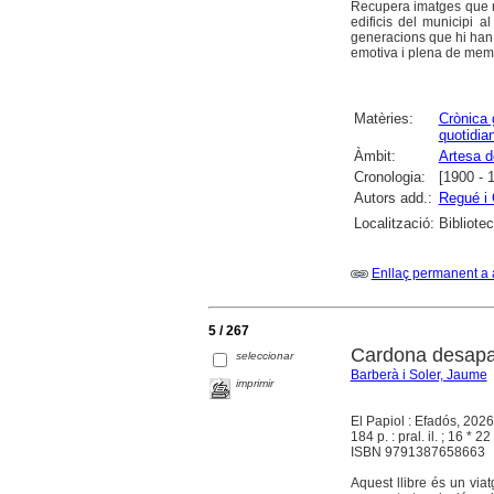
Recupera imatges que mos
edificis del municipi 
generacions que hi han 
emotiva i plena de memòr
Matèries:
Crònica 
quotidia
Àmbit:
Artesa d
Cronologia:
[1900 - 
Autors add.:
Regué i 
Localització:
Bibliote
Enllaç permanent a 
5 / 267
Cardona desap
seleccionar
Barberà i Soler, Jaume
imprimir
El Papiol : Efadós, 2026
184 p. : pral. il. ; 16 * 22
ISBN 9791387658663
Aquest llibre és un via