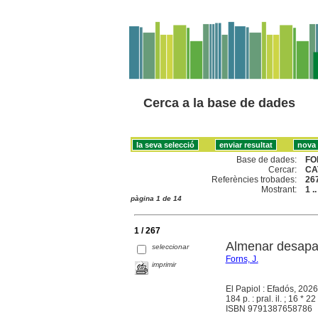
Cerca a la base de dades
Base de dades:
FO
Cercar:
CA
Referències trobades:
26
Mostrant:
1 .
pàgina 1 de 14
1 / 267
Almenar desapa
seleccionar
Forns, J.
imprimir
El Papiol : Efadós, 2026
184 p. : pral. il. ; 16 * 22
ISBN 9791387658786