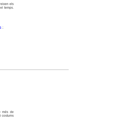
reixen els
del temps.
s
;
de més de
 i costums