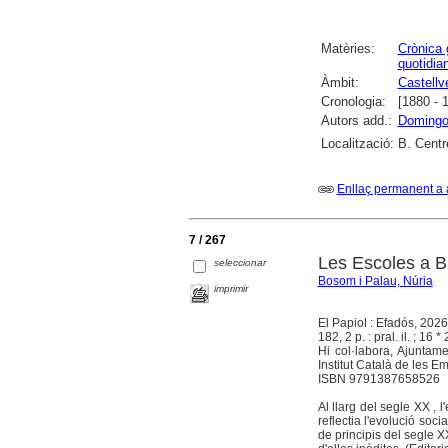
Matèries:
Crònica 
quotidia
Àmbit:
Castellv
Cronologia:
[1880 - 
Autors add.:
Domingo
Localització:
B. Centr
Enllaç permanent a 
7 / 267
Les Escoles a B
seleccionar
Bosom i Palau, Núria
imprimir
El Papiol : Efadós, 2026
182, 2 p. : pral. il. ; 16 *
Hi col·labora, Ajuntam
Institut Català de les E
ISBN 9791387658526
Al llarg del segle XX , 
reflectia l'evolució soci
de principis del segle X