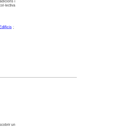
adicions i
ol·lectiva
Edificis
;
scobrir un