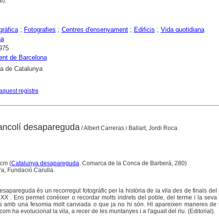
l).
gràfica
;
Fotografies
;
Centres d'ensenyament
;
Edificis
;
Vida quotidiana
na
975
ent de Barcelona
ca de Catalunya
aquest registre
ancolí desapareguda
/ Albert Carreras i Ballart, Jordi Roca
 cm (
Catalunya desapareguda
. Comarca de la Conca de Barberà, 280)
ra, Fundació Carulla.
sapareguda és un recorregut fotogràfic per la història de la vila des de finals del
e XX . Ens permet conèixer o recordar molts indrets del poble, del terme i la seva
ocs amb una fesomia molt canviada o que ja no hi són. Hi apareixen maneres de 
om ha evolucionat la vila, a recer de les muntanyes i a l'aguait del riu. (Editorial).