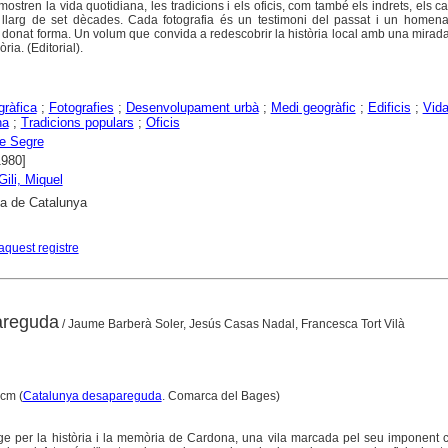
tren la vida quotidiana, les tradicions i els oficis, com també els indrets, els car
al llarg de set dècades. Cada fotografia és un testimoni del passat i un homen
donat forma. Un volum que convida a redescobrir la història local amb una mirad
ia. (Editorial).
gràfica
;
Fotografies
;
Desenvolupament urbà
;
Medi geogràfic
;
Edificis
;
Vid
na
;
Tradicions populars
;
Oficis
e Segre
1980]
Gili, Miquel
ca de Catalunya
aquest registre
areguda
/ Jaume Barberà Soler, Jesús Casas Nadal, Francesca Tort Vilà
 cm (
Catalunya desapareguda
. Comarca del Bages)
tge per la història i la memòria de Cardona, una vila marcada pel seu imponent ca