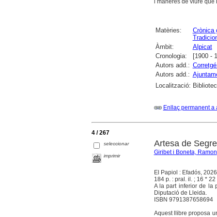
i maneres de viure que 
Matèries:
Crònica 
Tradicio
Àmbit:
Alpicat
Cronologia:
[1900 - 
Autors add.:
Corretgé
Autors add.:
Ajuntame
Localització:
Bibliote
Enllaç permanent a 
4 / 267
Artesa de Segr
seleccionar
Giribet i Boneta, Ramon
imprimir
El Papiol : Efadós, 2026
184 p. : pral. il. ; 16 * 22
A la part inferior de la
Diputació de Lleida.
ISBN 9791387658694
Aquest llibre proposa u