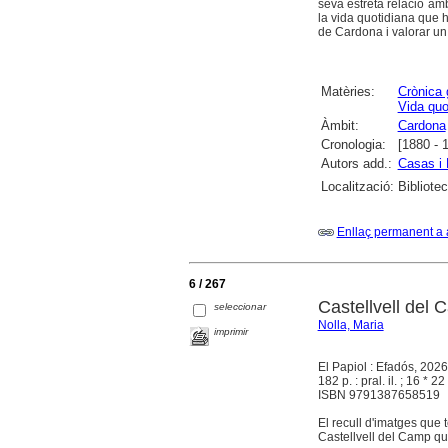
seva estreta relació amb 
la vida quotidiana que h
de Cardona i valorar un p
Matèries:
Crònica 
Vida quo
Àmbit:
Cardona
Cronologia:
[1880 - 
Autors add.:
Casas i 
Localització:
Bibliote
Enllaç permanent a 
6 / 267
Castellvell del
seleccionar
Nolla, Maria
imprimir
El Papiol : Efadós, 2026
182 p. : pral. il. ; 16 * 22
ISBN 9791387658519
El recull d'imatges que 
Castellvell del Camp que 