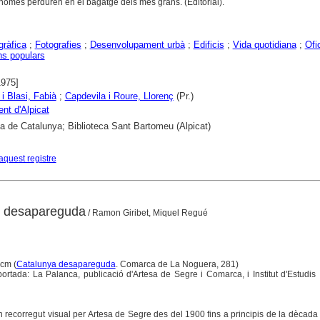
només perduren en el bagatge dels més grans. (Editorial).
gràfica
;
Fotografies
;
Desenvolupament urbà
;
Edificis
;
Vida quotidiana
;
Ofi
ns populars
1975]
 i Blasi, Fabià
;
Capdevila i Roure, Llorenç
(Pr.)
nt d'Alpicat
ca de Catalunya; Biblioteca Sant Bartomeu (Alpicat)
aquest registre
e desapareguda
/ Ramon Giribet, Miquel Regué
 cm (
Catalunya desapareguda
. Comarca de La Noguera, 281)
 portada: La Palanca, publicació d'Artesa de Segre i Comarca, i Institut d'Estudis 
n recorregut visual per Artesa de Segre des del 1900 fins a principis de la dècada