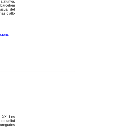
atalunya.
 barceloní
visual del
nàs d'allò
icions
e XX. Les
 comunitat
aparegudes