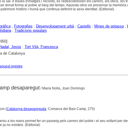
la sal. A través d'imatges i records, es redescobreixen els carrers, els oficis, les tr
an donat forma al poble al llarg del temps. Aquesta obra vol preservar la memòria c
atrimoni històric i humà que continua definint la seva identitat. (Editorial).
gràfica
;
Fotografies
;
Desenvolupament urbà
;
Castells
;
Mines de potassa
;
tidiana
;
Tradicions populars
1950]
Nadal, Jesús
;
Tort Vilà, Francesca
ca de Catalunya
aquest registre
 Camp desaparegut
/ Maria Nolla, Joan Domingo
 cm (
Catalunya desapareguda
. Comarca del Baix Camp, 275)
teniu a les mans permet fer un passeig pels carrers del poble i el seu voltant per de
ja no existeix. (Editorial).