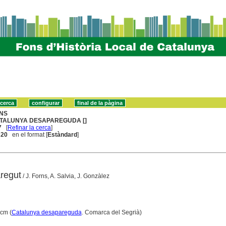
NS
TALUNYA DESAPAREGUDA []
7
[
Refinar la cerca
]
. 20
en el format [
Estàndard
]
regut
/ J. Forns, A. Salvia, J. Gonzàlez
 cm (
Catalunya desapareguda
. Comarca del Segrià)