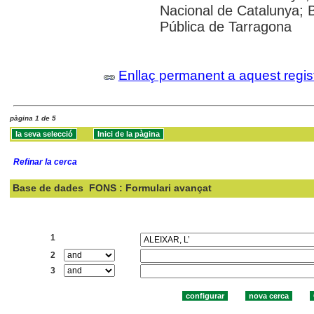
Nacional de Catalunya; 
Pública de Tarragona
Enllaç permanent a aquest regis
pàgina 1 de 5
Refinar la cerca
Base de dades
FONS : Formulari avançat
Cercar:
1
2
3