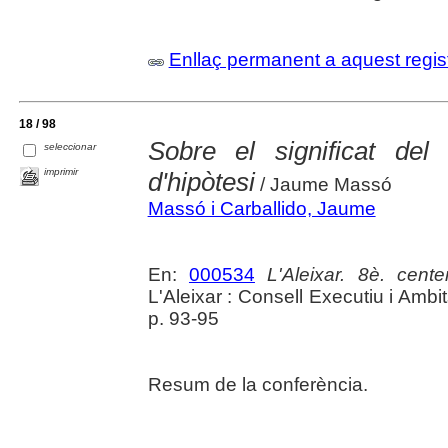
Enllaç permanent a aquest regis
18 / 98
Sobre el significat del
seleccionar
imprimir
d'hipòtesi
/ Jaume Massó
Massó i Carballido, Jaume
En:
000534
L'Aleixar. 8è. cente
L'Aleixar : Consell Executiu i Ambi
p. 93-95
Resum de la conferència.