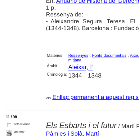
En:
Anuario de Historia del Derec
1 p.
Ressenya de:
- Aleixandre Segura, Teresa. El
(1344-1348). Barcelona : Fundaci
Matèries:
Ressenyes
;
Fonts documentals
;
Arxiu
mitjana
Àmbit:
Aleixar, l'
Cronologia:
1344 - 1348
Enllaç permanent a aquest regis
11 / 98
Els Esbarts i el futur
seleccionar
/ Martí 
imprimir
Pàmies i Solà, Martí