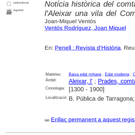
Notícia històrica del com
seleccionar
imprimir
l'Aleixar una vila del Co
Joan-Miquel Ventós
Ventós Rodríguez, Joan Miquel
En:
Penell : Revista d'Història
. Reu
Matèries:
Baixa edat mitjana
;
Edat moderna
;
C
Àmbit:
Aleixar, l'
;
Prades, comt
Cronologia:
[1300 - 1900]
Localització:
B. Pública de Tarragona
Enllaç permanent a aquest regis