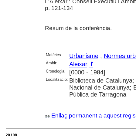
L'Aleixar : Consell Executiu i Ambi
p. 121-134
Resum de la conferència.
Matèries:
Urbanisme
;
Normes urb
Àmbit:
Aleixar, l'
Cronologia:
[0000 - 1984]
Localització:
Biblioteca de Catalunya; U
Nacional de Catalunya; 
Pública de Tarragona
Enllaç permanent a aquest regis
20 / 98