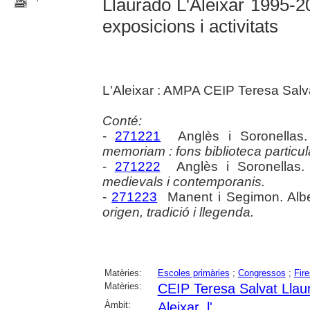
Llauradó L'Aleixar 1995-2
exposicions i activitats
L'Aleixar : AMPA CEIP Teresa Salva
Conté:
-
271221
Anglès i Soronellas.
memoriam : fons biblioteca particula
-
271222
Anglès i Soronellas.
medievals i contemporanis.
-
271223
Manent i Segimon. Albe
origen, tradició i llegenda.
Matèries:
Escoles primàries
;
Congressos
;
Fire
Matèries:
CEIP Teresa Salvat Llaur
Àmbit:
Aleixar, l'