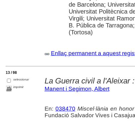
de Barcelona; Universitat
Universitat Politècnica d
Virgili; Universitat Ramo
B. Pública de Tarragona;
(Tortosa)
Enllaç permanent a aquest regis
13 / 98
La Guerra civil a l'Aleixar
seleccionar
imprimir
Manent i Segimon, Albert
En:
038470
Miscel·lània en honor
Fundació Salvador Vives i Casajua