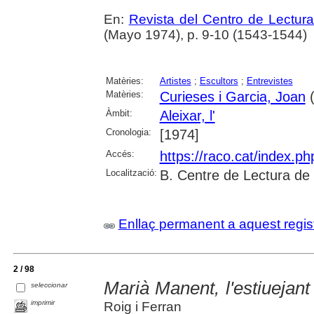
En:
Revista del Centro de Lectur
(Mayo 1974), p. 9-10 (1543-1544)
Matèries:
Artistes
;
Escultors
;
Entrevistes
Matèries:
Curieses i Garcia, Joan
(
Àmbit:
Aleixar, l'
Cronologia:
[1974]
Accés:
https://raco.cat/index.p
Localització:
B. Centre de Lectura de
Enllaç permanent a aquest regis
2 / 98
Marià Manent, l'estiuejant
seleccionar
imprimir
Roig i Ferran