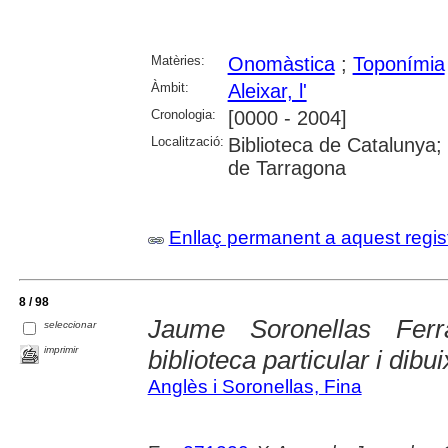
Matèries:
Onomàstica
;
Toponímia
Àmbit:
Aleixar, l'
Cronologia:
[0000 - 2004]
Localització:
Biblioteca de Catalunya; U
de Tarragona
Enllaç permanent a aquest regis
8 / 98
Jaume Soronellas Fer
seleccionar
imprimir
biblioteca particular i dibu
Anglès i Soronellas, Fina