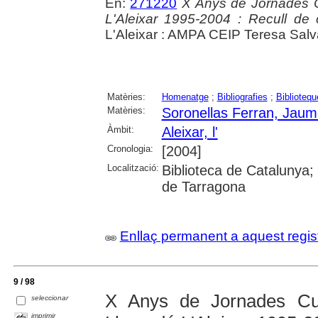
En:
271220
X Anys de Jornades C
L'Aleixar 1995-2004 : Recull de c
L'Aleixar : AMPA CEIP Teresa Salva
Matèries:
Homenatge
;
Bibliografies
;
Bibliotequ
Matèries:
Soronellas Ferran, Jau
Àmbit:
Aleixar, l'
Cronologia:
[2004]
Localització:
Biblioteca de Catalunya; U
de Tarragona
Enllaç permanent a aquest regis
9 / 98
X Anys de Jornades Cul
seleccionar
imprimir