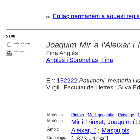
Enllaç permanent a aquest regis
5 / 98
Joaquim Mir a l'Aleixar i 
seleccionar
imprimir
Fina Anglès
Anglès i Soronellas, Fina
En:
152222
Patrimoni, memòria i id
Virgili. Facultat de Lletres : Silva 
Matèries:
Pintors
;
Medi geogràfic
;
Paisatge
;
P
Matèries:
Mir i Trinxet, Joaquim
(1
Àmbit:
Aleixar, l'
;
Maspujols
Cronologia:
[1873 - 1940]