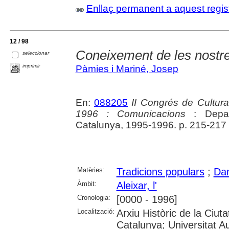
Enllaç permanent a aquest regis
12 / 98
Coneixement de les nostre
seleccionar
imprimir
Pàmies i Mariné, Josep
En:
088205
II Congrés de Cultura
1996 : Comunicacions
: Depar
Catalunya, 1995-1996. p. 215-217
Matèries:
Tradicions populars
;
Dan
Àmbit:
Aleixar, l'
Cronologia:
[0000 - 1996]
Localització:
Arxiu Històric de la Ciut
Catalunya; Universitat A