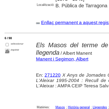
Localització:
B. Pública de Tarragona
Enllaç permanent a aquest regis
6 / 98
Els Masos del terme de l'
seleccionar
imprimir
llegenda
/ Albert Manent
Manent i Segimon, Albert
En:
271220
X Anys de Jornades C
L'Aleixar 1995-2004 : Recull de c
L'Aleixar : AMPA CEIP Teresa Salva
Matèries:
Masos
;
Història general
;
Llegendes