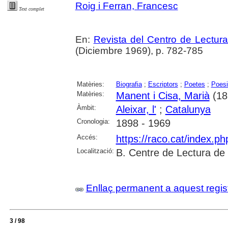
Roig i Ferran, Francesc
Text complet
En:
Revista del Centro de Lectur
(Diciembre 1969), p. 782-785
Matèries:
Biografia
;
Escriptors
;
Poetes
;
Poesi
Matèries:
Manent i Cisa, Marià
(18
Àmbit:
Aleixar, l'
;
Catalunya
Cronologia:
1898 - 1969
Accés:
https://raco.cat/index.p
Localització:
B. Centre de Lectura de
Enllaç permanent a aquest regis
3 / 98