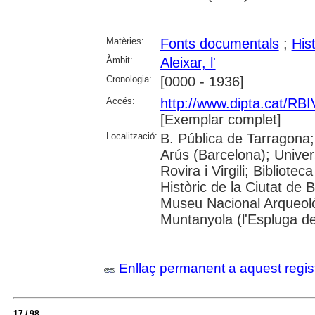
Matèries:
Fonts documentals
;
His
Àmbit:
Aleixar, l'
Cronologia:
[0000 - 1936]
Accés:
http://www.dipta.cat/RBIV
[Exemplar complet]
Localització:
B. Pública de Tarragona;
Arús (Barcelona); Univer
Rovira i Virgili; Bibliot
Històric de la Ciutat de
Museu Nacional Arqueol
Muntanyola (l'Espluga de
Enllaç permanent a aquest regis
17 / 98