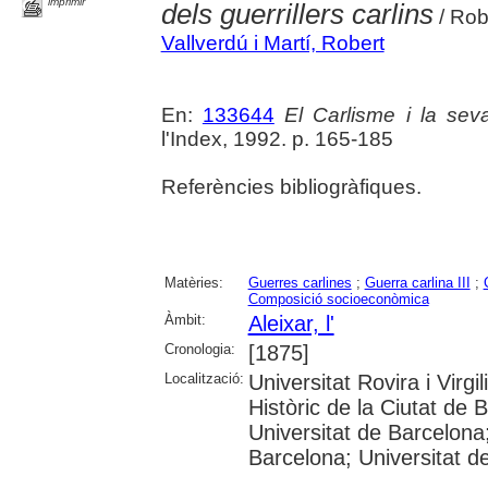
imprimir
dels guerrillers carlins
/ Rob
Vallverdú i Martí, Robert
En:
133644
El Carlisme i la sev
l'Index, 1992. p. 165-185
Referències bibliogràfiques.
Matèries:
Guerres carlines
;
Guerra carlina III
;
Composició socioeconòmica
Àmbit:
Aleixar, l'
Cronologia:
[1875]
Localització:
Universitat Rovira i Virg
Històric de la Ciutat de 
Universitat de Barcelona
Barcelona; Universitat de