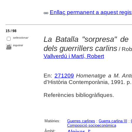
Enllaç permanent a aquest regis
15 / 98
La Batalla "sorpresa" de L
seleccionar
imprimir
dels guerrillers carlins
/ Rob
Vallverdú i Martí, Robert
En:
271209
Homenatge a M. Antò
d'Història Contemporània, 1991. p
Referències bibliogràfiques.
Matèries:
Guerres carlines
;
Guerra carlina III
;
Composició socioeconòmica
Àmbit:
Aleixar, l'