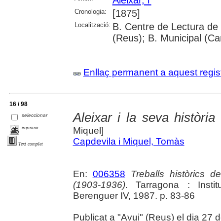
Cronologia:
[1875]
Localització:
B. Centre de Lectura de
(Reus); B. Municipal (Ca
Enllaç permanent a aquest regis
16 / 98
Aleixar i la seva històri
seleccionar
imprimir
Miquel]
Capdevila i Miquel, Tomàs
Text complet
En:
006358
Treballs històrics
(1903-1936)
. Tarragona : Insti
Berenguer IV, 1987. p. 83-86
Publicat a "Avui" (Reus) el dia 27 