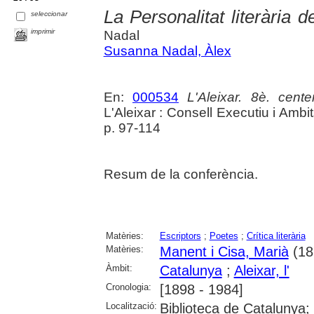
La Personalitat literària
seleccionar
imprimir
Nadal
Susanna Nadal, Àlex
En:
000534
L'Aleixar. 8è. cente
L'Aleixar : Consell Executiu i Ambi
p. 97-114
Resum de la conferència.
Matèries:
Escriptors
;
Poetes
;
Crítica literària
Matèries:
Manent i Cisa, Marià
(18
Àmbit:
Catalunya
;
Aleixar, l'
Cronologia:
[1898 - 1984]
Localització:
Biblioteca de Catalunya; U