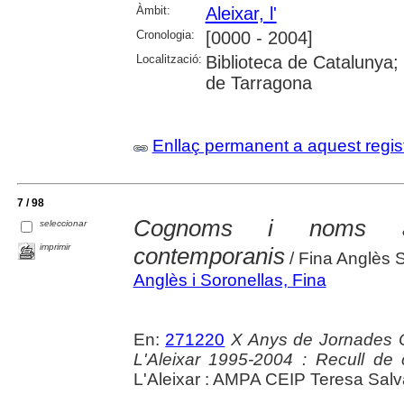
Àmbit:
Aleixar, l'
Cronologia:
[0000 - 2004]
Localització:
Biblioteca de Catalunya; U
de Tarragona
Enllaç permanent a aquest regis
7 / 98
Cognoms i noms ale
seleccionar
imprimir
contemporanis
/ Fina Anglès 
Anglès i Soronellas, Fina
En:
271220
X Anys de Jornades C
L'Aleixar 1995-2004 : Recull de c
L'Aleixar : AMPA CEIP Teresa Salva