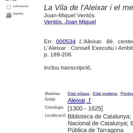
La Vila de l'Aleixar i el m
seleccionar
imprimir
Joan-Miquel Ventós
Ventós, Joan Miquel
En:
000534
L'Aleixar. 8è. cente
L'Aleixar : Consell Executiu i Ambi
p. 189-206
Inclou transcripció.
Matèries:
Edat mitjana
;
Edat moderna
;
Privileg
Àmbit:
Aleixar, l'
Cronologia:
[1300 - 1625]
Localització:
Biblioteca de Catalunya; U
Nacional de Catalunya; 
Pública de Tarragona