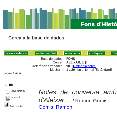
Cerca a la base de dades
Base de dades:
FONS
Cercar:
ALEIXAR, L' []
Referències trobades:
98
[
Refinar la cerca
]
Mostrant:
1 .. 20
en el format [
Estàndard
]
pàgina 1 de 5
1 / 98
Notes de conversa amb 
seleccionar
imprimir
d'Aleixar....
/ Ramon Gomis
Gomis, Ramon
Text complet