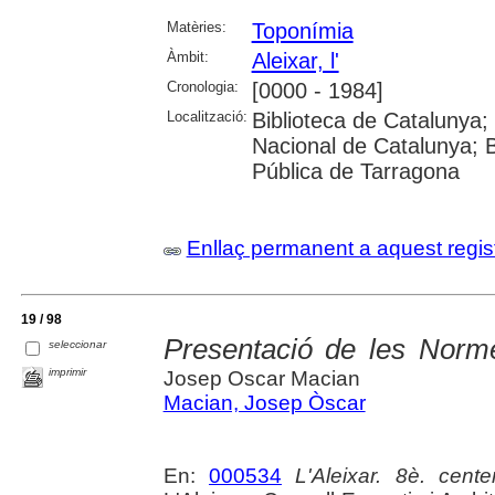
Matèries:
Toponímia
Àmbit:
Aleixar, l'
Cronologia:
[0000 - 1984]
Localització:
Biblioteca de Catalunya; U
Nacional de Catalunya; 
Pública de Tarragona
Enllaç permanent a aquest regis
19 / 98
Presentació de les Norme
seleccionar
imprimir
Josep Oscar Macian
Macian, Josep Òscar
En:
000534
L'Aleixar. 8è. cente