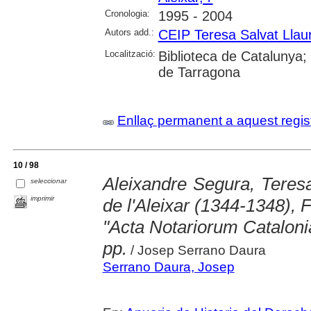
Cronologia:
1995 - 2004
Autors add.:
CEIP Teresa Salvat Llaur
Localització:
Biblioteca de Catalunya; U
de Tarragona
Enllaç permanent a aquest regis
10 / 98
Aleixandre Segura, Teres
seleccionar
imprimir
de l'Aleixar (1344-1348),
"Acta Notariorum Cataloni
pp.
/ Josep Serrano Daura
Serrano Daura, Josep