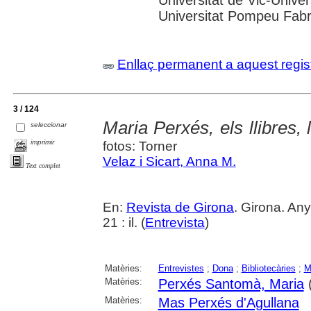
Universitat de Vic-Univer
Universitat Pompeu Fabra;
Enllaç permanent a aquest regis
3 / 124
Maria Perxés, els llibres, 
seleccionar
imprimir
fotos: Torner
Velaz i Sicart, Anna M.
Text complet
En:
Revista de Girona
. Girona. Any
21 : il. (
Entrevista
)
Matèries:
Entrevistes
;
Dona
;
Bibliotecàries
;
M
Matèries:
Perxés Santomà, Maria
Matèries:
Mas Perxés d'Agullana