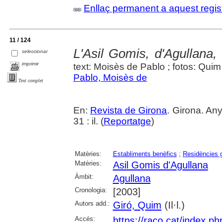
Enllaç permanent a aquest regis
11 / 124
L'Asil Gomis, d'Agullana,
seleccionar
imprimir
text: Moisès de Pablo ; fotos: Quim
Pablo, Moisès de
Text complet
En:
Revista de Girona
. Girona. An
31 : il. (
Reportatge
)
Matèries:
Establiments benèfics
;
Residències g
Matèries:
Asil Gomis d'Agullana
Àmbit:
Agullana
Cronologia:
[2003]
Autors add.:
Giró, Quim
(Il·l.)
Accés:
https://raco.cat/index.p