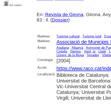
Text complet
En:
Revista de Girona
. Girona. An
83 : il. (
Dossier
)
Matèries:
Turisme cultural
;
Turisme rural
;
Espa
Matèries:
Associació de Municipis
Àmbit:
Agullana
;
Albanyà
;
Avinyonet de Pui
Cistella
;
Darnius
;
Vajol, la
;
Lladó
;
L
Llorenç de la Muga
;
Terrades
;
Vilafa
Cronologia:
[2004]
Accés:
https://www.raco.cat/ind
Localització:
Biblioteca de Catalunya;
Universitat de Barcelona;
Vic-Universitat Central d
Catalunya; Universitat P
Virgili; Universitat de Ll