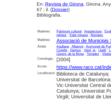
En:
Revista de Girona
. Girona. An
67 : il. (
Dossier
)
Bibliografia.
Matèries:
Patrimoni cultural
;
Arquitectura
;
Esgl
religiós
;
Edat mitjana
;
Romànic
Matèries:
Associació de Municipis
Àmbit:
Agullana
;
Albanyà
;
Avinyonet de Pui
Cistella
;
Darnius
;
Vajol, la
;
Lladó
;
L
Llorenç de la Muga
;
Terrades
;
Vilafa
Cronologia:
[2004]
Accés:
https://www.raco.cat/ind
Localització:
Biblioteca de Catalunya;
Universitat de Barcelona;
Vic-Universitat Central d
Catalunya; Universitat P
Virgili; Universitat de Ll