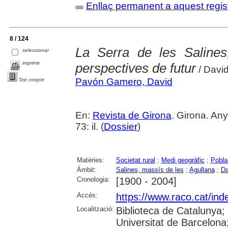
Enllaç permanent a aquest regis
8 / 124
La Serra de les Salines,
seleccionar
imprimir
perspectives de futur
/ Davi
Pavón Gamero, David
Text complet
En:
Revista de Girona
. Girona. An
73: il. (
Dossier
)
Matèries:
Societat rural
;
Medi geogràfic
;
Pobla
Àmbit:
Salines, massís de les
;
Agullana
;
Da
Cronologia:
[1900 - 2004]
Accés:
https://www.raco.cat/ind
Localització:
Biblioteca de Catalunya;
Universitat de Barcelona;