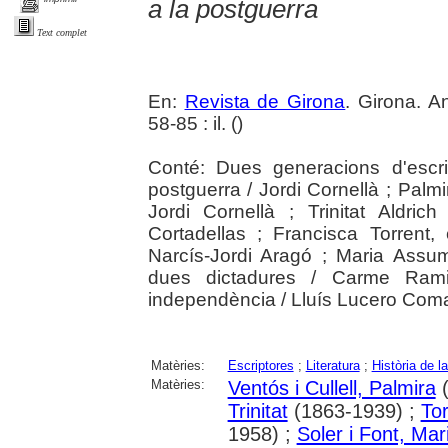
a la postguerra
Text complet
En:
Revista de Girona
. Girona. A
58-85 : il. (
)
Conté: Dues generacions d'escr
postguerra / Jordi Cornellà ; Palmi
Jordi Cornellà ; Trinitat Aldri
Cortadellas ; Francisca Torrent,
Narcís-Jordi Aragó ; Maria Assum
dues dictadures / Carme Ramil
independència / Lluís Lucero Com
Matèries:
Escriptores
;
Literatura
;
Història de l
Matèries:
Ventós i Cullell, Palmira
(
Trinitat
(1863-1939) ;
To
1958) ;
Soler i Font, Ma