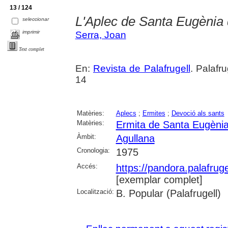
13 / 124
L'Aplec de Santa Eugènia 
seleccionar
imprimir
Serra, Joan
Text complet
En:
Revista de Palafrugell
. Palafr
14
Matèries:
Aplecs
;
Ermites
;
Devoció als sants
Matèries:
Ermita de Santa Eugènia
Àmbit:
Agullana
Cronologia:
1975
Accés:
https://pandora.palafru
[exemplar complet]
Localització:
B. Popular (Palafrugell)