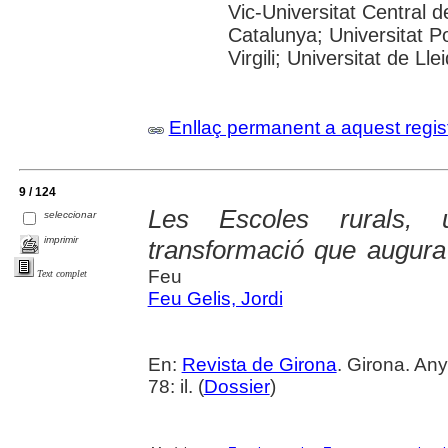
Vic-Universitat Central d
Catalunya; Universitat P
Virgili; Universitat de Ll
Enllaç permanent a aquest regis
9 / 124
Les Escoles rurals, 
seleccionar
imprimir
transformació que augura
Feu
Text complet
Feu Gelis, Jordi
En:
Revista de Girona
. Girona. An
78: il. (
Dossier
)