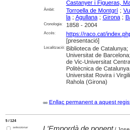
Castanyer i Figueras, Ma
Àmbit:
Torroella de Montgrí
;
Vu
la
;
Agullana
;
Girona
;
B
Cronologia:
1858 - 2004
Accés:
https://raco.cat/index.p
[presentació]
Localització:
Biblioteca de Catalunya;
Universitat de Barcelona;
de Vic-Universitat Centra
Politècnica de Catalunya
Universitat Rovira i Virgil
Rahola (Girona)
Enllaç permanent a aquest regis
5 / 124
L'Empordà de ponent
seleccionar
/ Jose