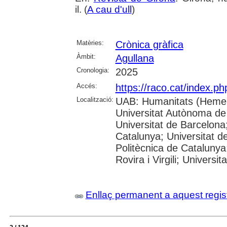
il. (
A cau d'ull
)
Matèries:
Crònica gràfica
Àmbit:
Agullana
Cronologia:
2025
Accés:
https://raco.cat/index.p
Localització:
UAB: Humanitats (Hemer
Universitat Autònoma de
Universitat de Barcelona;
Catalunya; Universitat de
Politècnica de Catalunya
Rovira i Virgili; Universi
Enllaç permanent a aquest regis