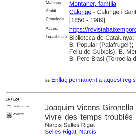
Matèries:
Montaner, família
Àmbit:
Calonge
- Calonge i Sant
Cronologia:
[1850 - 1989]
Accés:
https://revistabaixempo
Localització:
Biblioteca de Catalunya;
B. Popular (Palafrugell);
Feliu de Guíxols); B. Me
B. Pere Blasi (Torroella 
Enllaç permanent a aquest regis
16 / 124
Joaquim Vicens Gironella 
seleccionar
imprimir
vivre des temps troublés
Narcís Selles Rigat
Selles Rigat, Narcís