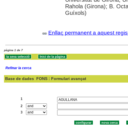
Rahola (Girona); B. Octav
Guíxols)
Enllaç permanent a aquest regis
pàgina 1 de 7
Refinar la cerca
Base de dades
FONS : Formulari avançat
Cercar:
1
2
3