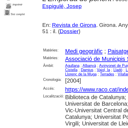
imprimir
Espigulé, Josep
Text complet
En:
Revista de Girona
. Girona. An
51 : il. (
Dossier
)
Matèries:
Medi geogràfic
;
Paisatg
Matèries:
Associació de Municipis
Àmbit:
Agullana
;
Albanyà
;
Avinyonet de Pui
Cistella
;
Darnius
;
Vajol, la
;
Lladó
;
L
Llorenç de la Muga
;
Terrades
;
Vilafa
Cronologia:
[2004]
Accés:
https://www.raco.cat/ind
Localització:
Biblioteca de Catalunya;
Universitat de Barcelona;
Vic-Universitat Central d
Catalunya; Universitat P
Virgili; Universitat de Ll