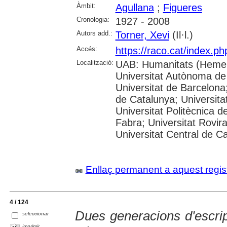
Àmbit:
Agullana
;
Figueres
Cronologia:
1927 - 2008
Autors add.:
Torner, Xevi
(Il·l.)
Accés:
https://raco.cat/index.p
Localització:
UAB: Humanitats (Hemer
Universitat Autònoma de
Universitat de Barcelona;
de Catalunya; Universitat
Universitat Politècnica 
Fabra; Universitat Rovira 
Universitat Central de C
Enllaç permanent a aquest regis
4 / 124
Dues generacions d'escrip
seleccionar
imprimir