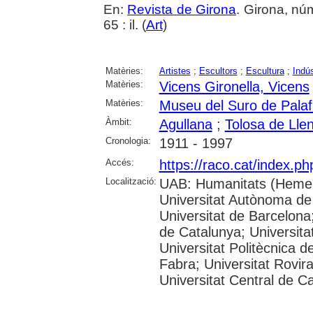
En:
Revista de Girona
. Girona, nú
65 : il. (
Art
)
Matèries:
Artistes
;
Escultors
;
Escultura
;
Indús
Matèries:
Vicens Gironella, Vicens
Matèries:
Museu del Suro de Palaf
Àmbit:
Agullana
;
Tolosa de Lle
Cronologia:
1911 - 1997
Accés:
https://raco.cat/index.p
Localització:
UAB: Humanitats (Hemer
Universitat Autònoma de
Universitat de Barcelona;
de Catalunya; Universitat
Universitat Politècnica 
Fabra; Universitat Rovira 
Universitat Central de C