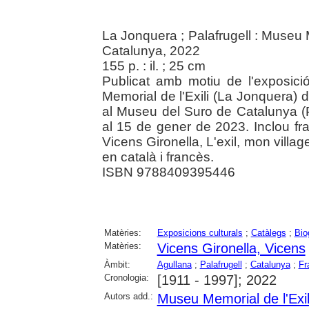
La Jonquera ; Palafrugell : Museu 
Catalunya, 2022
155 p. : il. ; 25 cm
Publicat amb motiu de l'exposici
Memorial de l'Exili (La Jonquera) d
al Museu del Suro de Catalunya (P
al 15 de gener de 2023. Inclou fr
Vicens Gironella, L'exil, mon village
en català i francès.
ISBN 9788409395446
Matèries:
Exposicions culturals
;
Catàlegs
;
Bio
Matèries:
Vicens Gironella, Vicens
Àmbit:
Agullana
;
Palafrugell
;
Catalunya
;
Fr
Cronologia:
[1911 - 1997]; 2022
Autors add.:
Museu Memorial de l'Exi