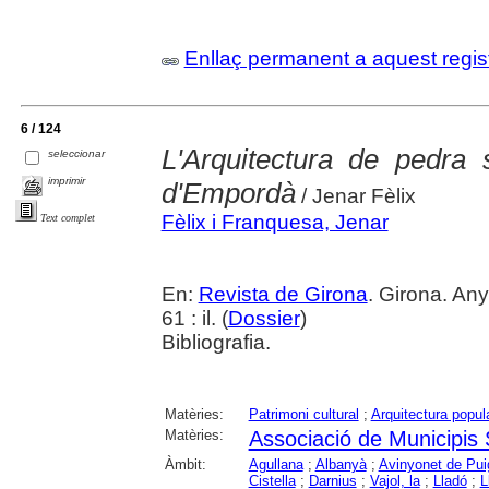
Enllaç permanent a aquest regis
6 / 124
L'Arquitectura de pedra 
seleccionar
imprimir
d'Empordà
/ Jenar Fèlix
Fèlix i Franquesa, Jenar
Text complet
En:
Revista de Girona
. Girona. An
61 : il. (
Dossier
)
Bibliografia.
Matèries:
Patrimoni cultural
;
Arquitectura popul
Matèries:
Associació de Municipis
Àmbit:
Agullana
;
Albanyà
;
Avinyonet de Pui
Cistella
;
Darnius
;
Vajol, la
;
Lladó
;
L