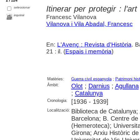
2 / 124
Itinerar per protegir : l'ar
seleccionar
imprimir
Francesc Vilanova
Vilanova i Vila Abadal, Francesc
En:
L'Avenç : Revista d'Història
. B
21 : il. (
Espais i memòria
)
Matèries:
Guerra civil espanyola
;
Patrimoni histò
Àmbit:
Olot
;
Darnius
;
Agullana
;
Catalunya
Cronologia:
[1936 - 1939]
Localització:
Biblioteca de Catalunya; 
Barcelona; B. Centre de
(Hemeroteca); Universita
Girona; Arxiu Històric de