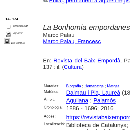
Enllaç permanent a aquest regis
14 / 124
La Bonhomia empordanesa
seleccionar
imprimir
Marco Palau
Marco Palau, Francesc
Text complet
En:
Revista del Baix Empordà
. P
137 : il. (
Cultura
)
Matèries:
Biografia
;
Homenatge
;
Metges
Matèries:
Dalmau i Pla, Laureà
(18
Àmbit:
Agullana
;
Palamós
Cronologia:
1886 - 1696; 2016
Accés:
https://revistabaixempo
Localització:
Biblioteca de Catalunya;