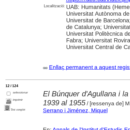
Localització:
UAB: Humanitats (Hemer
Universitat Autònoma de
Universitat de Barcelona;
de Catalunya; Universitat
Universitat Politècnica 
Fabra; Universitat Rovira 
Universitat Central de C
Enllaç permanent a aquest regis
12 / 124
El Búnquer d'Agullana i la 
seleccionar
imprimir
1939 al 1955
/ [ressenya de] 
Serrano i Jiménez, Miquel
Text complet
En:
Annals de l'Institut d'Estudis