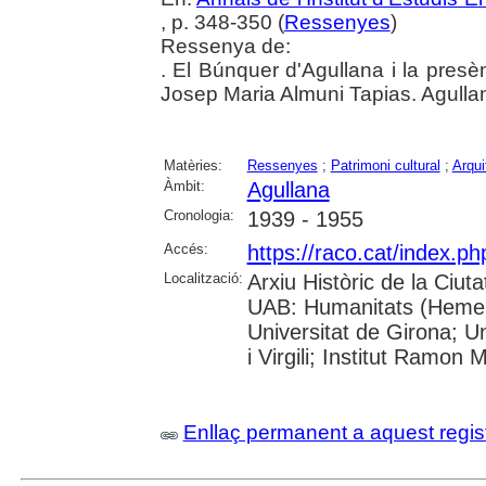
, p. 348-350 (
Ressenyes
)
Ressenya de:
. El Búnquer d'Agullana i la presèn
Josep Maria Almuni Tapias. Agulla
Matèries:
Ressenyes
;
Patrimoni cultural
;
Arqui
Àmbit:
Agullana
Cronologia:
1939 - 1955
Accés:
https://raco.cat/index.
Localització:
Arxiu Històric de la Ciut
UAB: Humanitats (Hemero
Universitat de Girona; U
i Virgili; Institut Ramon
Enllaç permanent a aquest regis