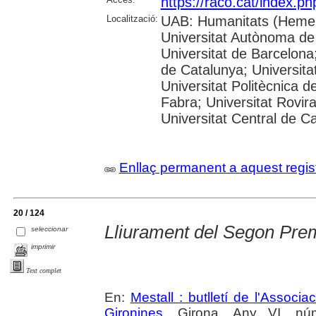
https://raco.cat/index.p
Localització:
UAB: Humanitats (Hemer
Universitat Autònoma de
Universitat de Barcelona;
de Catalunya; Universitat
Universitat Politècnica 
Fabra; Universitat Rovira 
Universitat Central de C
Enllaç permanent a aquest regis
20 / 124
Lliurament del Segon Prem
seleccionar
imprimir
Text complet
En:
Mestall : butlletí de l'Associ
Gironines
. Girona. Any VI, nú