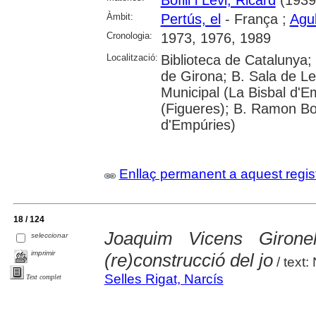
Àmbit:
Pertús, el
- França ;
Agu
Cronologia:
1973, 1976, 1989
Localització:
Biblioteca de Catalunya; 
de Girona; B. Sala de Le
Municipal (La Bisbal d'
(Figueres); B. Ramon Bo
d'Empúries)
Enllaç permanent a aquest regis
18 / 124
Joaquim Vicens Gironel
seleccionar
imprimir
(re)construcció del jo
/ text:
Selles Rigat, Narcís
Text complet