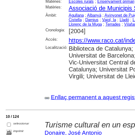
Matèries:
Escoles rurals
;
Ensenyament primari
Matèries:
Associació de Municipis
Àmbit:
Agullana
;
Albanyà
;
Avinyonet de Pui
Cistella
;
Darnius
;
Vajol, la
;
Lladó
;
L
Llorenç de la Muga
;
Terrades
;
Vilafa
Cronologia:
[2004]
Accés:
https://www.raco.cat/ind
Localització:
Biblioteca de Catalunya;
Universitat de Barcelona;
Vic-Universitat Central d
Catalunya; Universitat P
Virgili; Universitat de Ll
Enllaç permanent a aquest regis
10 / 124
Turisme cultural en un esp
seleccionar
imprimir
Donaire, José Antonio