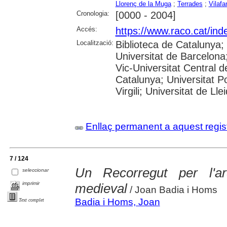
Llorenç de la Muga
;
Terrades
;
Vilafa
Cronologia:
[0000 - 2004]
Accés:
https://www.raco.cat/ind
Localització:
Biblioteca de Catalunya;
Universitat de Barcelona;
Vic-Universitat Central d
Catalunya; Universitat P
Virgili; Universitat de Ll
Enllaç permanent a aquest regis
7 / 124
Un Recorregut per l'arq
seleccionar
imprimir
medieval
/ Joan Badia i Homs
Badia i Homs, Joan
Text complet