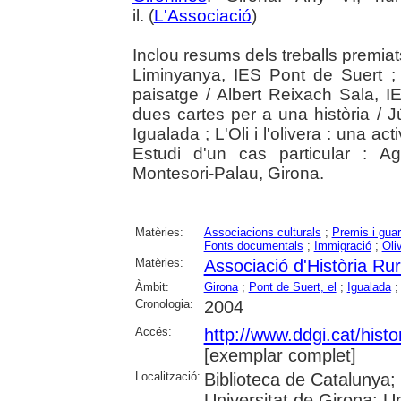
il. (
L'Associació
)
Inclou resums dels treballs premia
Liminyanya, IES Pont de Suert ;
paisatge / Albert Reixach Sala, 
dues cartes per a una història / J
Igualada ; L'Oli i l'olivera : una act
Estudi d'un cas particular : 
Montesori-Palau, Girona.
Matèries:
Associacions culturals
;
Premis i gua
Fonts documentals
;
Immigració
;
Oli
Matèries:
Associació d'Història Ru
Àmbit:
Girona
;
Pont de Suert, el
;
Igualada
Cronologia:
2004
Accés:
http://www.ddgi.cat/histo
[exemplar complet]
Localització:
Biblioteca de Catalunya;
Universitat de Girona; U