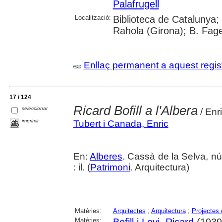
Palafrugell
Localització:
Biblioteca de Catalunya; 
Rahola (Girona); B. Fag
Enllaç permanent a aquest regis
17 / 124
Ricard Bofill a l'Albera
seleccionar
/ Enri
imprimir
Tubert i Canada, Enric
En:
Alberes
. Cassà de la Selva, nú
: il. (
Patrimoni
. Arquitectura)
Matèries:
Arquitectes
;
Arquitectura
;
Projectes 
Matèries:
Bofill i Levi, Ricard
(1939