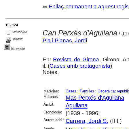
Enllaç permanent a aquest regis
19 / 124
Can Perxés d'Agullana
seleccionar
/ Jor
imprimir
Pla i Planas, Jordi
Text complet
En:
Revista de Girona
. Girona. A
il. (
Cases amb protagonista
)
Notes.
Matèries:
Cases
;
Famílies
;
Generalitat republ
Matèries:
Mas Perxés d'Agullana
Àmbit:
Agullana
Cronologia:
[1939 - 1996]
Autors add.:
Carrera, Jordi S.
(Il·l.)
Accés: