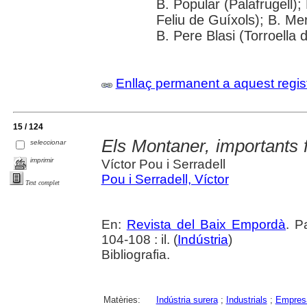
B. Popular (Palafrugell);
Feliu de Guíxols); B. Me
B. Pere Blasi (Torroella 
Enllaç permanent a aquest regis
15 / 124
Els Montaner, importants 
seleccionar
imprimir
Víctor Pou i Serradell
Pou i Serradell, Víctor
Text complet
En:
Revista del Baix Empordà
. P
104-108 : il. (
Indústria
)
Bibliografia.
Matèries:
Indústria surera
;
Industrials
;
Empresa