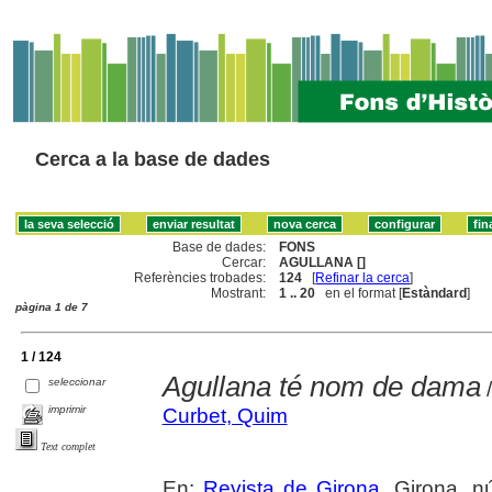
Cerca a la base de dades
Base de dades:
FONS
Cercar:
AGULLANA []
Referències trobades:
124
[
Refinar la cerca
]
Mostrant:
1 .. 20
en el format [
Estàndard
]
pàgina 1 de 7
1 / 124
Agullana té nom de dama
seleccionar
/
imprimir
Curbet, Quim
Text complet
En:
Revista de Girona
. Girona, n