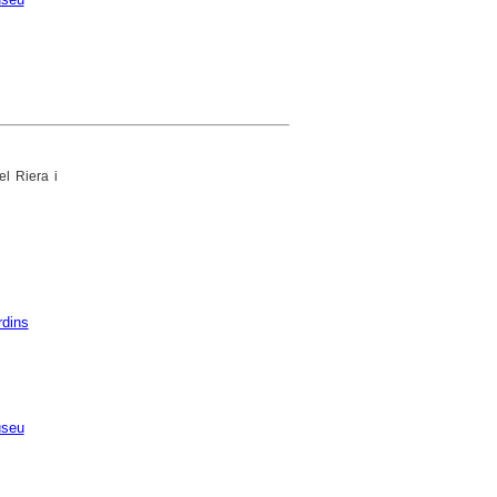
el Riera i
rdins
seu