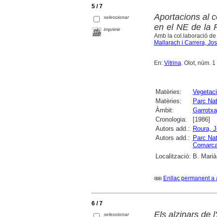
5 / 7
Aportacions al c
seleccionar
en el NE de la 
imprimir
Amb la col.laboració de
Mallarach i Carrera, Jo
En:
Vitrina
. Olot, núm. 
Matèries:
Vegetac
Matèries:
Parc Nat
Àmbit:
Garrotxa
Cronologia:
[1986]
Autors add.:
Roura, J
Autors add.:
Parc Nat
Comarcal
Localització:
B. Marià
Enllaç permanent a 
6 / 7
Els alzinars de l
seleccionar