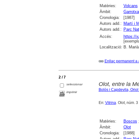
Matèries:
Volcans
Àmbit:
Garrotxa
Cronologia:
[1987]
Autors add.:
Martí i M
Autors add.:
Parc Nat
Accés:
https://
[exempla
Localització:
B. Marià
Enllaç permanent a 
2 / 7
Olot, entre la M
seleccionar
Bolòs i Capdevila, Oriol
imprimir
En:
Vitrina
. Olot, núm. 3
Matèries:
Boscos
Àmbit:
Olot
Cronologia:
[1988]
Autors add.:
Parc Nat