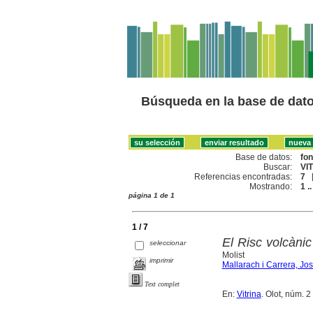
Búsqueda en la base de dat
Base de datos:
fo
Buscar:
VIT
Referencias encontradas:
7
Mostrando:
1 ..
página 1 de 1
1 / 7
El Risc volcànic
seleccionar
Molist
imprimir
Mallarach i Carrera, Jo
Text complet
En:
Vitrina
. Olot, núm. 2