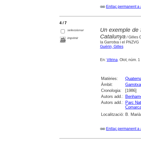
Enllaç permanent a 
4 / 7
Un exemple de f
seleccionar
Catalunya
/ Gilles
imprimir
la Garrotxa i el PNZVG
Guérin, Gilles
En:
Vitrina
. Olot, núm. 
Matèries:
Quaterna
Àmbit:
Garrotxa
Cronologia:
[1986]
Autors add.:
Benham
Autors add.:
Parc Nat
Comarcal
Localització:
B. Marià
Enllaç permanent a 