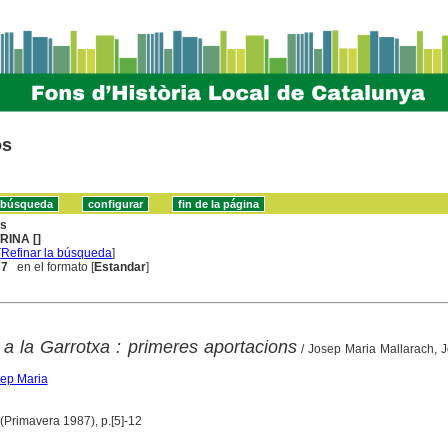
os
ns
RINA []
[
Refinar la búsqueda
]
 7
en el formato [
Estandar
]
 a la Garrotxa : primeres aportacions
/ Josep Maria Mallarach, J
sep Maria
 (Primavera 1987), p.[5]-12