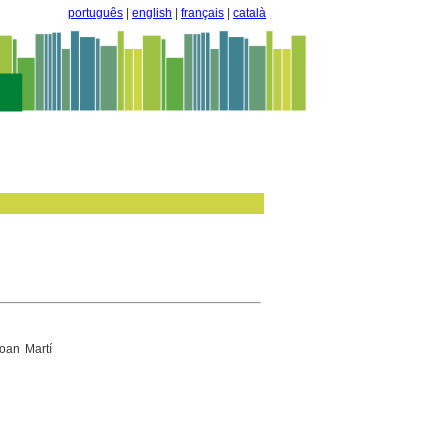
português
|
english
|
français
|
català
oan Martí