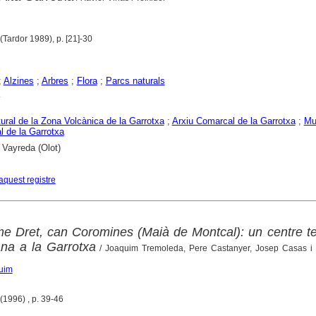
 (Tardor 1989), p. [21]-30
;
Alzines
;
Arbres
;
Flora
;
Parcs naturals
ural de la Zona Volcànica de la Garrotxa
;
Arxiu Comarcal de la Garrotxa
;
Mu
 de la Garrotxa
 Vayreda (Olot)
aquest registre
me Dret, can Coromines (Maià de Montcal): un centre te
na a la Garrotxa
/ Joaquim Tremoleda, Pere Castanyer, Josep Casas i
quim
 (1996) , p. 39-46