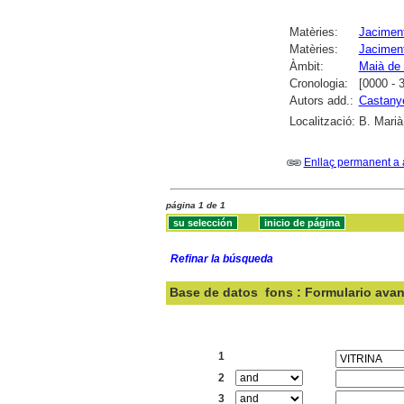
Matèries:
Jaciment
Matèries:
Jaciment
Àmbit:
Maià de
Cronologia:
[0000 - 
Autors add.:
Castanye
Localització:
B. Marià
Enllaç permanent a 
página 1 de 1
Refinar la búsqueda
Base de datos
fons : Formulario ava
Buscar:
1
2
3