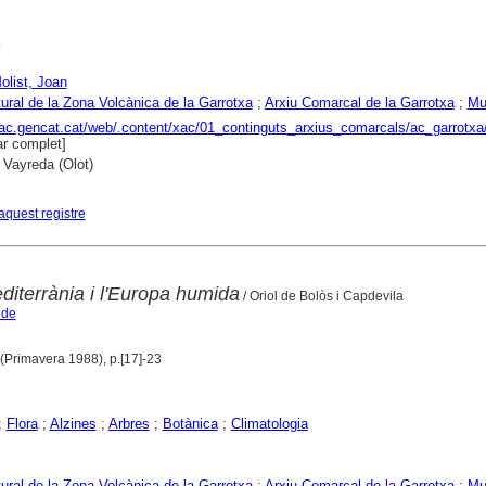
olist, Joan
ural de la Zona Volcànica de la Garrotxa
;
Arxiu Comarcal de la Garrotxa
;
Mu
xac.gencat.cat/web/.content/xac/01_continguts_arxius_comarcals/ac_garrotxa
r complet]
 Vayreda (Olot)
aquest registre
editerrània i l'Europa humida
/ Oriol de Bolòs i Capdevila
 de
 (Primavera 1988), p.[17]-23
;
Flora
;
Alzines
;
Arbres
;
Botànica
;
Climatologia
ural de la Zona Volcànica de la Garrotxa
;
Arxiu Comarcal de la Garrotxa
;
Mu