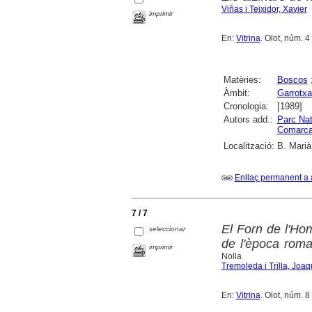
Viñas i Teixidor, Xavier
imprimir
En:
Vitrina
. Olot, núm. 4
Matèries:
Boscos
Àmbit:
Garrotxa
Cronologia:
[1989]
Autors add.:
Parc Nat
Comarcal
Localització:
B. Marià
Enllaç permanent a 
7 / 7
El Forn de l'Ho
seleccionar
de l'època roma
imprimir
Nolla
Tremoleda i Trilla, Joa
En:
Vitrina
. Olot, núm. 8