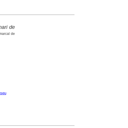
nari de
omarcal de
seu