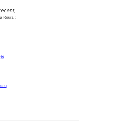
recent,
a Roura ;
ió
seu