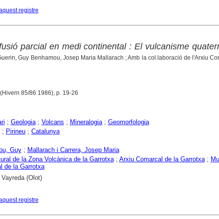
aquest registre
usió parcial en medi continental : El vulcanisme quater
 Guerin, Guy Benhamou, Josep Maria Mallarach ; Amb la col.laboració de l'Arxiu C
1 (Hivern 85/86 1986), p. 19-26
ri
;
Geologia
;
Volcans
;
Mineralogia
;
Geomorfologia
;
Pirineu
;
Catalunya
ou, Guy
;
Mallarach i Carrera, Josep Maria
ural de la Zona Volcànica de la Garrotxa
;
Arxiu Comarcal de la Garrotxa
;
Mu
 de la Garrotxa
 Vayreda (Olot)
aquest registre