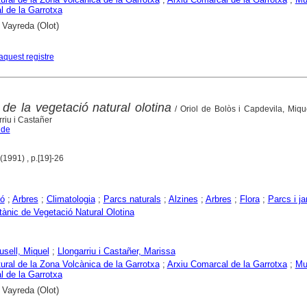
 de la Garrotxa
 Vayreda (Olot)
aquest registre
 de la vegetació natural olotina
/ Oriol de Bolòs i Capdevila, Miqu
riu i Castañer
 de
 (1991) , p.[19]-26
ió
;
Arbres
;
Climatologia
;
Parcs naturals
;
Alzines
;
Arbres
;
Flora
;
Parcs i ja
tànic de Vegetació Natural Olotina
usell, Miquel
;
Llongarriu i Castañer, Marissa
ural de la Zona Volcànica de la Garrotxa
;
Arxiu Comarcal de la Garrotxa
;
Mu
 de la Garrotxa
 Vayreda (Olot)