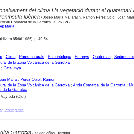
oneixement del clima i la vegetació durant el quaternari 
Península Ibèrica
/ Josep Maria Mallarach, Ramon Pérez Obiol, Joan Mari
 l'Arxiu Comarcal de la Garrotxa i el PNZVG
sep Maria
1 (Hivern 85/86 1986), p. 49-54
ió
;
Clima
;
Parcs naturals
;
Paleontologia
;
Estanys
;
Quaternari
;
Sedimentac
ural de la Zona Volcànica de la Garrotxa
;
Catalunya
oan Maria
;
Pérez Obiol, Ramon
ural de la Zona Volcànica de la Garrotxa
;
Arxiu Comarcal de la Garrotxa
;
Mu
 de la Garrotxa
 Vayreda (Olot)
aquest registre
'Alta Garrotxa
/ Xavier Viñas i Teixidor