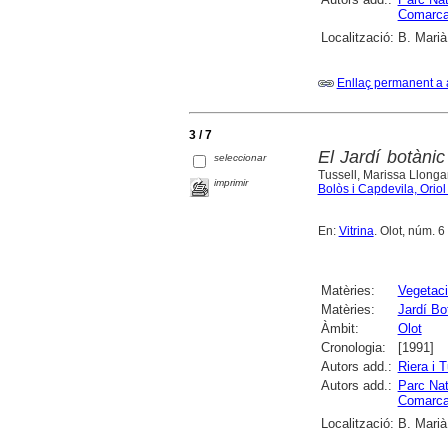
Comarcal
Localització:
B. Marià
Enllaç permanent a 
3 / 7
El Jardí botànic
seleccionar
Tussell, Marissa Llongar
imprimir
Bolòs i Capdevila, Oriol
En:
Vitrina
. Olot, núm. 6
Matèries:
Vegetac
Matèries:
Jardí Bo
Àmbit:
Olot
Cronologia:
[1991]
Autors add.:
Riera i T
Autors add.:
Parc Nat
Comarcal
Localització:
B. Marià