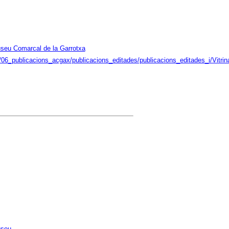
seu Comarcal de la Garrotxa
/06_publicacions_acgax/publicacions_editades/publicacions_editades_i/Vitrin
seu