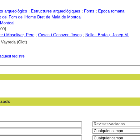
s arqueològics
;
Estructures arqueològiques
;
Forns
;
Epoca romana
 del Forn de l'Home Dret de Maià de Montcal
 Montcal
300]
r i Masoliver, Pere
;
Casas i Genover, Josep
;
Nolla i Brufau, Josep M.
 Vayreda (Olot)
aquest registre
nzado
en el campo: