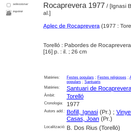
Rocaprevera 1977
seleccionar
/ [Ignasi 
imprimir
al.]
Aplec de Rocaprevera
(1977 : Torel
Torelló : Pabordes de Rocaprevera
[16] p. : il. ; 26 cm
Matèries:
Festes populars
;
Festes religioses
;
populars
;
Santuaris
Matèries:
Santuari de Rocaprevera
Àmbit:
Torelló
Cronologia:
1977
Autors add.:
Bofill, Ignasi
(Pr.) ;
Vinye
Casas, Joan
(Pr.)
Localització:
B. Dos Rius (Torelló)