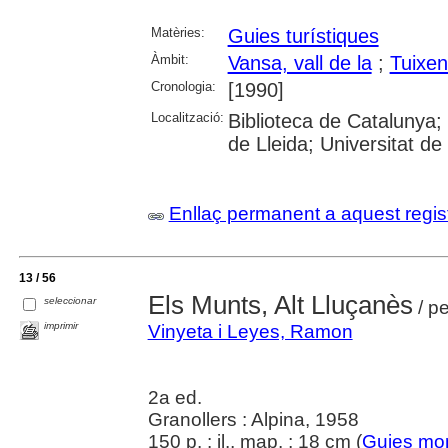
Matèries:
Guies turístiques
Àmbit:
Vansa, vall de la
;
Tuixen
Cronologia:
[1990]
Localització:
Biblioteca de Catalunya; 
de Lleida; Universitat de
Enllaç permanent a aquest regis
13 / 56
Els Munts, Alt Lluçanès
seleccionar
/ p
imprimir
Vinyeta i Leyes, Ramon
2a ed.
Granollers : Alpina, 1958
150 p. : il., map. ; 18 cm (
Guies mo