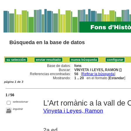
Búsqueda en la base de datos
Base de datos:
fons
Buscar:
VINYETA I LEYES, RAMON []
Referencias encontradas:
56
[
Refinar la búsqueda
]
Mostrando:
1 .. 20
en el formato [
Estandar
]
página 1 de 3
1 / 56
L'Art romànic a la vall d
seleccionar
imprimir
Vinyeta i Leyes, Ramon
2a ed.