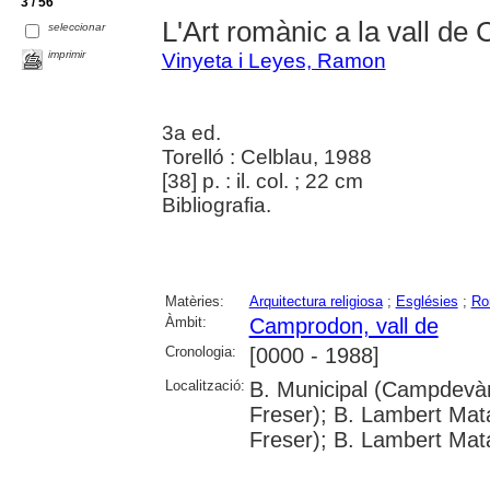
3 / 56
L'Art romànic a la vall d
seleccionar
imprimir
Vinyeta i Leyes, Ramon
3a ed.
Torelló : Celblau, 1988
[38] p. : il. col. ; 22 cm
Bibliografia.
Matèries:
Arquitectura religiosa
;
Esglésies
;
Ro
Àmbit:
Camprodon, vall de
Cronologia:
[0000 - 1988]
Localització:
B. Municipal (Campdevàn
Freser); B. Lambert Mata
Freser); B. Lambert Mata