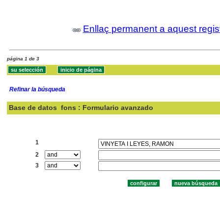
Enllaç permanent a aquest regis
página 1 de 3
Refinar la búsqueda
Base de datos
fons : Formulario avanzado
Buscar:
1
2
3