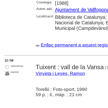
Cronologia:
[1988]
Autors add.:
Ajuntament de Vallfogona
Localització:
Biblioteca de Catalunya;
Nacional de Catalunya; B
Municipal (Campdevànol)
Enllaç permanent a aquest regis
12 / 56
Tuixent : vall de la Vansa
seleccionar
/
imprimir
Vinyeta i Leyes, Ramon
Torelló : Foto-sport, 1990
59 p. : il., màp. ; 21 cm