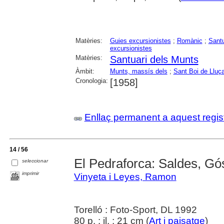
Matèries:
Guies excursionistes
;
Romànic
;
Santu
excursionistes
Matèries:
Santuari dels Munts
Àmbit:
Munts, massís dels
;
Sant Boi de Lluç
Cronologia:
[1958]
Enllaç permanent a aquest regis
14 / 56
El Pedraforca: Saldes, Gó
seleccionar
imprimir
Vinyeta i Leyes, Ramon
Torelló : Foto-Sport, DL 1992
80 p. : il. ; 21 cm (
Art i paisatge
)