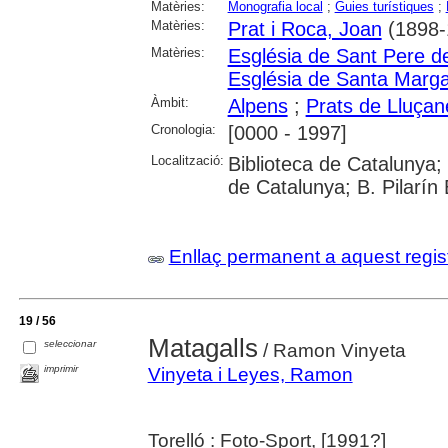
Matèries:
Monografia local
;
Guies turístiques
;
Matèries:
Prat i Roca, Joan
(1898-
Matèries:
Església de Sant Pere d
Església de Santa Marga
Àmbit:
Alpens
;
Prats de Lluçan
Cronologia:
[0000 - 1997]
Localització:
Biblioteca de Catalunya; 
de Catalunya; B. Pilarín 
Enllaç permanent a aquest regis
19 / 56
Matagalls
seleccionar
/ Ramon Vinyeta
imprimir
Vinyeta i Leyes, Ramon
Torelló : Foto-Sport, [1991?]