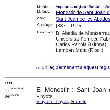
Matèries:
Arquitectura religiosa
;
Romànic
;
Mon
Matèries:
Monestir de Sant Joan d
Àmbit:
Sant Joan de les Abade
Cronologia:
[887 - 1975]
Localització:
B. Abadia de Montserrat;
Universitat Pompeu Fabr
Carles Rahola (Girona); 
Lambert Mata (Ripoll)
Enllaç permanent a aquest regis
7 / 56
El Monestir : Sant Joan
seleccionar
imprimir
Vinyeta
Vinyeta i Leyes, Ramon