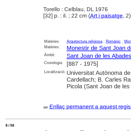
Torello : Celblau, DL 1976
[32] p. : il. ; 22 cm (
Art i paisatge
, 2
Matèries:
Arquitectura religiosa
;
Romànic
;
Mon
Matèries:
Monestir de Sant Joan d
Àmbit:
Sant Joan de les Abade
Cronologia:
[887 - 1975]
Localització:
Universitat Autònoma de
Cardellach; B. Carles Ra
Picola (Sant Joan de le
Enllaç permanent a aquest regis
8 / 56