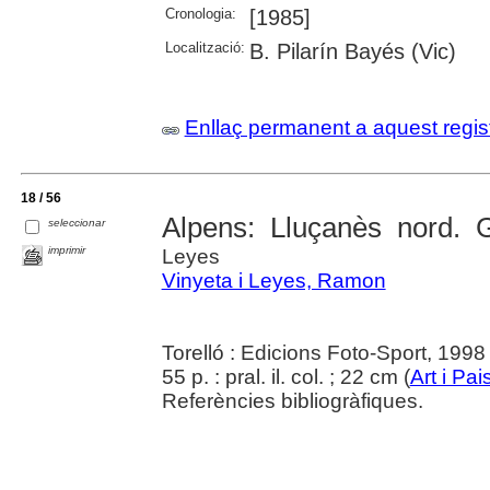
Cronologia:
[1985]
Localització:
B. Pilarín Bayés (Vic)
Enllaç permanent a aquest regis
18 / 56
Alpens: Lluçanès nord. G
seleccionar
imprimir
Leyes
Vinyeta i Leyes, Ramon
Torelló : Edicions Foto-Sport, 1998
55 p. : pral. il. col. ; 22 cm (
Art i Pai
Referències bibliogràfiques.