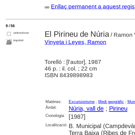
Enllaç permanent a aquest regis
9 / 56
El Pirineu de Núria
seleccionar
/ Ramon 
imprimir
Vinyeta i Leyes, Ramon
Torelló : [l'autor], 1987
46 p. : il. col. ; 22 cm
ISBN 8439898983
Matèries:
Excursionisme
;
Medi geogràfic
;
Mun
Àmbit:
Núria, vall de
;
Pirineu
Cronologia:
[1987]
Localització:
B. Municipal (Campdevàno
Terra Baixa (Ribes de Fr