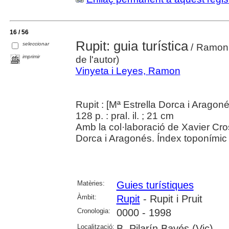
16 / 56
Rupit: guia turística
seleccionar
/ Ramon 
imprimir
de l'autor)
Vinyeta i Leyes, Ramon
Rupit : [Mª Estrella Dorca i Aragon
128 p. : pral. il. ; 21 cm
Amb la col·laboració de Xavier Cro
Dorca i Aragonés. Índex toponímic 
Matèries:
Guies turístiques
Àmbit:
Rupit
- Rupit i Pruit
Cronologia:
0000 - 1998
Localització:
B. Pilarín Bayés (Vic)