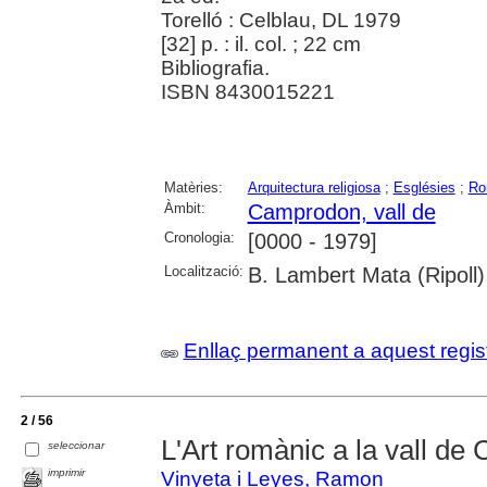
Torelló : Celblau, DL 1979
[32] p. : il. col. ; 22 cm
Bibliografia.
ISBN 8430015221
Matèries:
Arquitectura religiosa
;
Esglésies
;
Ro
Àmbit:
Camprodon, vall de
Cronologia:
[0000 - 1979]
Localització:
B. Lambert Mata (Ripoll)
Enllaç permanent a aquest regis
2 / 56
L'Art romànic a la vall d
seleccionar
imprimir
Vinyeta i Leyes, Ramon