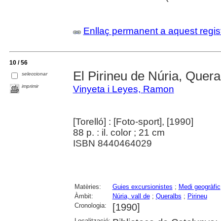
Enllaç permanent a aquest regis
10 / 56
El Pirineu de Núria, Quera
seleccionar
imprimir
Vinyeta i Leyes, Ramon
[Torelló] : [Foto-sport], [1990]
88 p. : il. color ; 21 cm
ISBN 8440464029
Matèries:
Guies excursionistes
;
Medi geogràfic
Àmbit:
Núria, vall de
;
Queralbs
;
Pirineu
Cronologia:
[1990]
Localització: