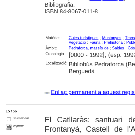
Bibliografia.
ISBN 84-8067-011-8
Matèries:
Guies turístiques
;
Muntanyes
;
Trans
Vegetació
;
Fauna
;
Prehistòria
;
Pobl
Àmbit:
Pedraforca, massís de
;
Saldes
;
Gós
Cronologia:
[0000 - 1992]; (esp. 199
Localització:
Bibliobús Pedraforca (Be
Berguedà
Enllaç permanent a aquest regis
15 / 56
El Catllaràs: santuari
seleccionar
imprimir
Frontanyà, Castell de l