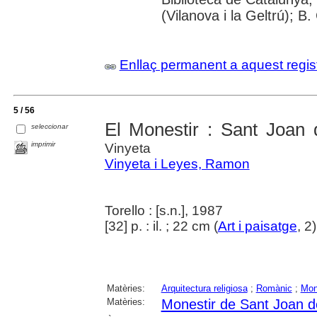
(Vilanova i la Geltrú); B
Enllaç permanent a aquest regis
5 / 56
El Monestir : Sant Joan
seleccionar
imprimir
Vinyeta
Vinyeta i Leyes, Ramon
Torello : [s.n.], 1987
[32] p. : il. ; 22 cm (
Art i paisatge
, 2
Matèries:
Arquitectura religiosa
;
Romànic
;
Mon
Matèries:
Monestir de Sant Joan d