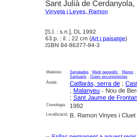
Sant Julià de Cerdanyola
Vinyeta i Leyes, Ramon
[S.l. : s.n.], DL 1992
63 p. : il. ; 22 cm (
Art i paisatge
)
ISBN 84-86377-94-3
Matèries:
Serralades
;
Medi geogràfic
;
Rieres
;
Santuaris
;
Guies excursionistes
Àmbit:
Catllaràs, serra de
;
Cast
;
Malanyeu
- Nou de Ber
;
Sant Jaume de Fronta
Cronologia:
1992
Localització:
B. Ramon Vinyes i Cluet 
Enllaç permanent a aquest regis