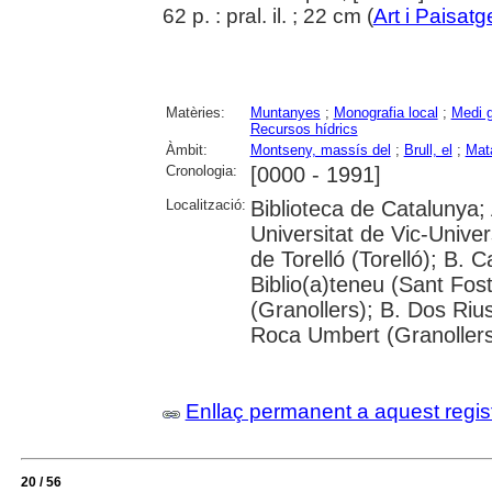
62 p. : pral. il. ; 22 cm (
Art i Paisatg
Matèries:
Muntanyes
;
Monografia local
;
Medi g
Recursos hídrics
Àmbit:
Montseny, massís del
;
Brull, el
;
Mata
Cronologia:
[0000 - 1991]
Localització:
Biblioteca de Catalunya;
Universitat de Vic-Univer
de Torelló (Torelló); B. 
Biblio(a)teneu (Sant Fos
(Granollers); B. Dos Rius 
Roca Umbert (Granoller
Enllaç permanent a aquest regis
20 / 56