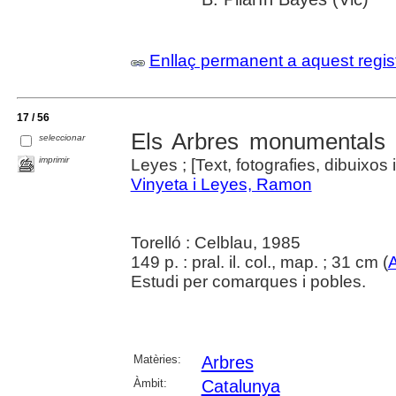
Enllaç permanent a aquest regis
17 / 56
Els Arbres monumentals 
seleccionar
imprimir
Leyes ; [Text, fotografies, dibuixos
Vinyeta i Leyes, Ramon
Torelló : Celblau, 1985
149 p. : pral. il. col., map. ; 31 cm (
A
Estudi per comarques i pobles.
Matèries:
Arbres
Àmbit:
Catalunya