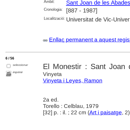
Àmbit:
Sant Joan de les Abade
Cronologia:
[887 - 1987]
Localització:
Universitat de Vic-Univer
Enllaç permanent a aquest regis
6 / 56
El Monestir : Sant Joan
seleccionar
imprimir
Vinyeta
Vinyeta i Leyes, Ramon
2a ed.
Torello : Celblau, 1979
[32] p. : il. ; 22 cm (
Art i paisatge
, 2