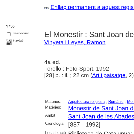
Enllaç permanent a aquest regis
4 / 56
El Monestir : Sant Joan d
seleccionar
imprimir
Vinyeta i Leyes, Ramon
4a ed.
Torello : Foto-Sport, 1992
[28] p. : il. ; 22 cm (
Art i paisatge
, 2
Matèries:
Arquitectura religiosa
;
Romànic
;
Mon
Matèries:
Monestir de Sant Joan d
Àmbit:
Sant Joan de les Abade
Cronologia:
[887 - 1992]
Localització:
Biblioteca de Catalunya;