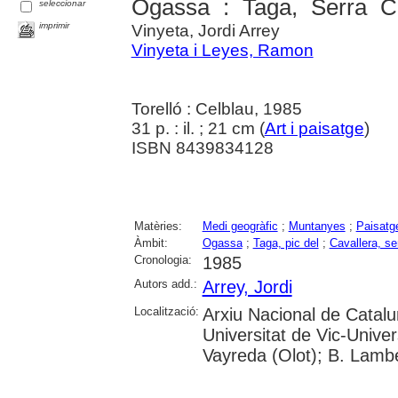
Ogassa : Taga, Serra C
seleccionar
imprimir
Vinyeta, Jordi Arrey
Vinyeta i Leyes, Ramon
Torelló : Celblau, 1985
31 p. : il. ; 21 cm (
Art i paisatge
)
ISBN 8439834128
Matèries:
Medi geogràfic
;
Muntanyes
;
Paisatg
Àmbit:
Ogassa
;
Taga, pic del
;
Cavallera, se
Cronologia:
1985
Autors add.:
Arrey, Jordi
Localització:
Arxiu Nacional de Catalu
Universitat de Vic-Univer
Vayreda (Olot); B. Lambe