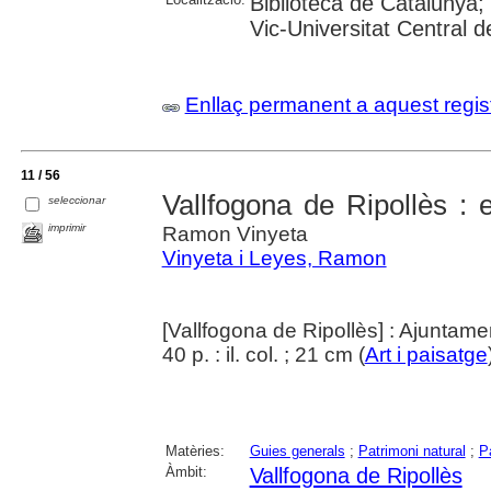
Biblioteca de Catalunya; 
Vic-Universitat Central 
Enllaç permanent a aquest regis
11 / 56
Vallfogona de Ripollès : 
seleccionar
imprimir
Ramon Vinyeta
Vinyeta i Leyes, Ramon
[Vallfogona de Ripollès] : Ajuntame
40 p. : il. col. ; 21 cm (
Art i paisatge
Matèries:
Guies generals
;
Patrimoni natural
;
Pa
Àmbit:
Vallfogona de Ripollès