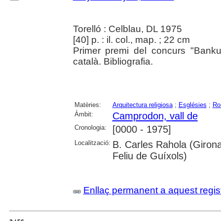
Torelló : Celblau, DL 1975
[40] p. : il. col., map. ; 22 cm
Primer premi del concurs "Banku
català. Bibliografia.
Matèries:
Arquitectura religiosa
;
Esglésies
;
Ro
Àmbit:
Camprodon, vall de
Cronologia:
[0000 - 1975]
Localització:
B. Carles Rahola (Girona
Feliu de Guíxols)
Enllaç permanent a aquest regis