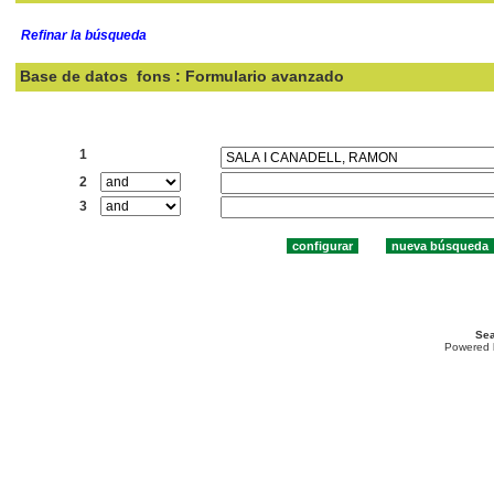
Refinar la búsqueda
Base de datos
fons : Formulario avanzado
Buscar:
1
2
3
Sea
Powered