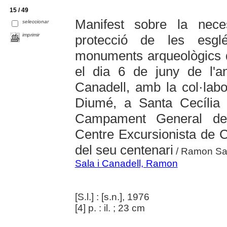
15 / 49
Manifest sobre la nece
seleccionar
imprimir
protecció de les esgl
monuments arqueològics de
el dia 6 de juny de l'
Canadell, amb la col·labo
Diumé, a Santa Cecília
Campament General de 
Centre Excursionista de
del seu centenari
/ Ramon Sal
Sala i Canadell, Ramon
[S.l.] : [s.n.], 1976
[4] p. : il. ; 23 cm