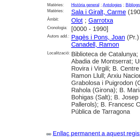
Matèries:
Història general
;
Antologies
;
Bibliogr
Matèries:
Sala i Giralt, Carme
(190
Àmbit:
Olot
;
Garrotxa
Cronologia:
[0000 - 1990]
Autors add.:
Pagès i Pons, Joan
(Pr.)
Canadell, Ramon
Localització:
Biblioteca de Catalunya;
Abadia de Montserrat; Un
Rovira i Virgili; B. Cent
Ramon Llull; Arxiu Naci
Grabolosa i Puigrodon (Ca
Rahola (Girona); B. Mari
Bohigas (Salt); B. Josep
Pallerols); B. Francesc 
Pública de Tarragona
Enllaç permanent a aquest regis