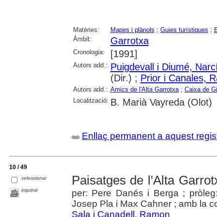
Matèries:
Mapes i plànols
;
Guies turístiques
;
E
Àmbit:
Garrotxa
Cronologia:
[1991]
Autors add.:
Puigdevall i Diumé, Narc
(Dir.) ;
Prior i Canales,
Autors add.:
Amics de l'Alta Garrotxa
;
Caixa de G
Localització:
B. Marià Vayreda (Olot)
Enllaç permanent a aquest regis
10 / 49
Paisatges de l'Alta Garrot
seleccionar
imprimir
per: Pere Danés i Berga ; pròle
Josep Pla i Max Cahner ; amb la co
Sala i Canadell, Ramon