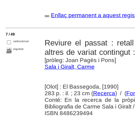
Enllaç permanent a aquest regis
7 / 49
Reviure el passat : retall
seleccionar
imprimir
altres de variat contingut 
[pròleg: Joan Pagès i Pons]
Sala i Giralt, Carme
[Olot] : El Bassegoda, [1990]
283 p. : il. ; 23 cm (
Recerca
) / (
Fon
Conté: En la recerca de la pròpi
Bibliografia de Carme Sala i Giralt 
ISBN 8486239494