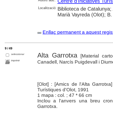
Autors add.:
Centre d'Iniciatives Turís
Localització:
Biblioteca de Catalunya;
Marià Vayreda (Olot); B.
Enllaç permanent a aquest regis
9 / 49
Alta Garrotxa
seleccionar
[Material carto
imprimir
Canadell, Narcís Puigdevall i Dium
[Olot] : [Amics de l'Alta Garrotxa
Turístiques d'Olot, 1991
1 mapa : col. ; 47 * 66 cm
Inclou a l'anvers una breu cron
Garrotxa.