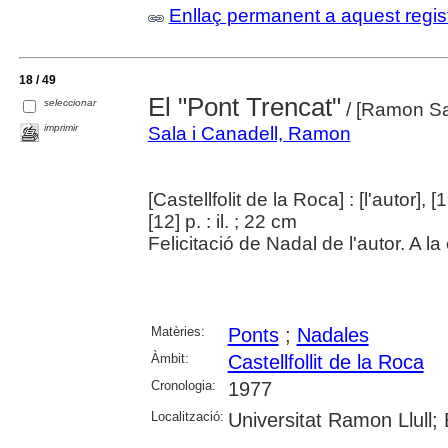
Enllaç permanent a aquest regis
18 / 49
El "Pont Trencat"
seleccionar
/ [Ramon Sal
imprimir
Sala i Canadell, Ramon
[Castellfolit de la Roca] : [l'autor], [
[12] p. : il. ; 22 cm
Felicitació de Nadal de l'autor. A l
Matèries:
Ponts
;
Nadales
Àmbit:
Castellfollit de la Roca
Cronologia:
1977
Localització:
Universitat Ramon Llull;