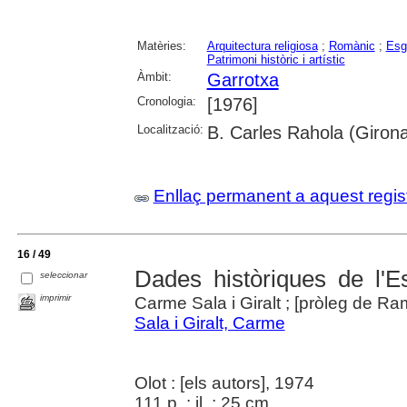
Matèries:
Arquitectura religiosa
;
Romànic
;
Esg
Patrimoni històric i artístic
Àmbit:
Garrotxa
Cronologia:
[1976]
Localització:
B. Carles Rahola (Girona
Enllaç permanent a aquest regis
16 / 49
Dades històriques de l'E
seleccionar
imprimir
Carme Sala i Giralt ; [pròleg de Ra
Sala i Giralt, Carme
Olot : [els autors], 1974
111 p. : il. ; 25 cm