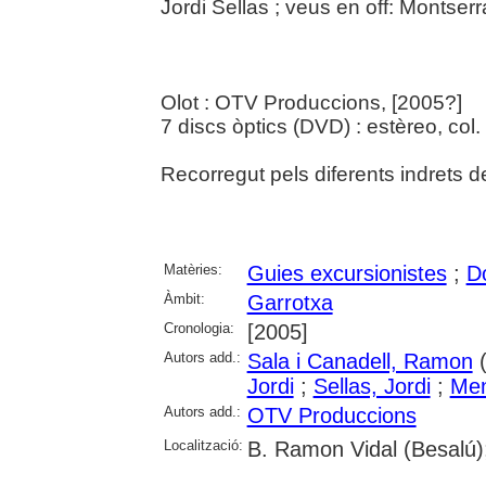
Jordi Sellas ; veus en off: Montse
Olot : OTV Produccions, [2005?]
7 discs òptics (DVD) : estèreo, col. 
Recorregut pels diferents indrets d
Matèries:
Guies excursionistes
;
D
Àmbit:
Garrotxa
Cronologia:
[2005]
Autors add.:
Sala i Canadell, Ramon
(
Jordi
;
Sellas, Jordi
;
Men
Autors add.:
OTV Produccions
Localització:
B. Ramon Vidal (Besalú);