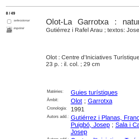
8 / 49
Olot-La Garrotxa : natu
seleccionar
imprimir
Gutiérrez i Rafel Arau ; textos: Jose
Olot : Centre d'Iniciatives Turístiq
23 p. : il. col. ; 29 cm
Matèries:
Guies turístiques
Àmbit:
Olot
;
Garrotxa
Cronologia:
1991
Autors add.:
Gutiérrez i Planas, Fran
Puigbó, Josep
;
Sala i C
Josep