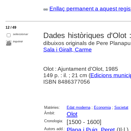
Enllaç permanent a aquest regis
12 / 49
Dades històriques d'Olot 
seleccionar
imprimir
dibuixos originals de Pere Planapu
Sala i Giralt, Carme
Olot : Ajuntament d'Olot, 1985
149 p. : il. ; 21 cm (
Edicions munici
ISBN 8486377056
Matèries:
Edat moderna
;
Economia
;
Societat
Àmbit:
Olot
Cronologia:
[1500 - 1600]
Autors add.:
Plana i Puig, Peret
(Il·l.)