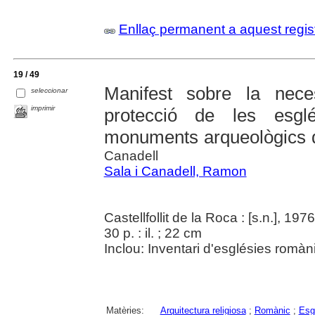
Enllaç permanent a aquest regis
19 / 49
Manifest sobre la nece
seleccionar
imprimir
protecció de les esgl
monuments arqueològics d
Canadell
Sala i Canadell, Ramon
Castellfollit de la Roca : [s.n.], 1976
30 p. : il. ; 22 cm
Inclou: Inventari d'esglésies romàn
Matèries:
Arquitectura religiosa
;
Romànic
;
Esg