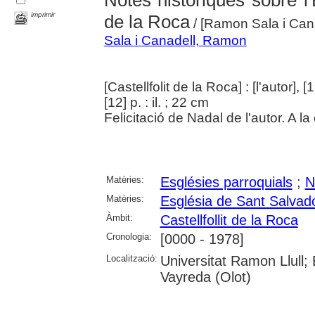
imprimir
de la Roca
/ [Ramon Sala i Cana
Sala i Canadell, Ramon
[Castellfolit de la Roca] : [l'autor], [
[12] p. : il. ; 22 cm
Felicitació de Nadal de l'autor. A l
Matèries:
Esglésies parroquials
;
N
Matèries:
Església de Sant Salvador
Àmbit:
Castellfollit de la Roca
Cronologia:
[0000 - 1978]
Localització:
Universitat Ramon Llull;
Vayreda (Olot)