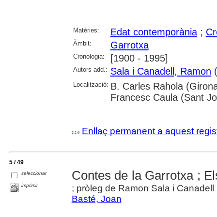
Matèries:
Edat contemporània
;
Cr
Àmbit:
Garrotxa
Cronologia:
[1900 - 1995]
Autors add.:
Sala i Canadell, Ramon
(
Localització:
B. Carles Rahola (Girona
Francesc Caula (Sant Jo
Enllaç permanent a aquest regis
5 / 49
Contes de la Garrotxa ; El
seleccionar
imprimir
; pròleg de Ramon Sala i Canadell ;
Basté, Joan