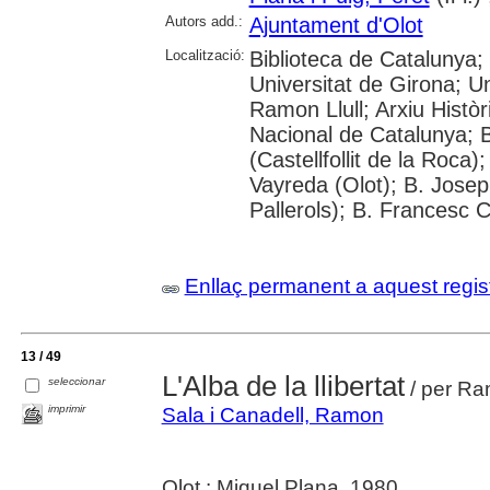
Autors add.:
Ajuntament d'Olot
Localització:
Biblioteca de Catalunya;
Universitat de Girona; U
Ramon Llull; Arxiu Històr
Nacional de Catalunya; 
(Castellfollit de la Roca
Vayreda (Olot); B. Jose
Pallerols); B. Francesc 
Enllaç permanent a aquest regis
13 / 49
L'Alba de la llibertat
seleccionar
/ per Ra
imprimir
Sala i Canadell, Ramon
Olot : Miquel Plana, 1980