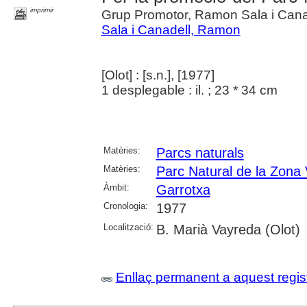
imprimir
Grup Promotor, Ramon Sala i Cana
Sala i Canadell, Ramon
[Olot] : [s.n.], [1977]
1 desplegable : il. ; 23 * 34 cm
Matèries:
Parcs naturals
Matèries:
Parc Natural de la Zona 
Àmbit:
Garrotxa
Cronologia:
1977
Localització:
B. Marià Vayreda (Olot)
Enllaç permanent a aquest regis