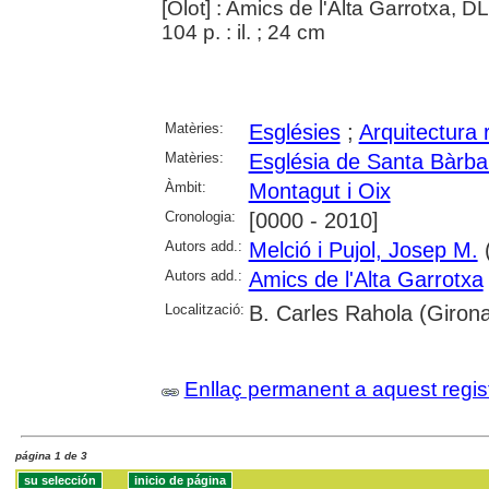
[Olot] : Amics de l'Alta Garrotxa, D
104 p. : il. ; 24 cm
Matèries:
Esglésies
;
Arquitectura r
Matèries:
Església de Santa Bàrba
Àmbit:
Montagut i Oix
Cronologia:
[0000 - 2010]
Autors add.:
Melció i Pujol, Josep M.
(
Autors add.:
Amics de l'Alta Garrotxa
Localització:
B. Carles Rahola (Girona
Enllaç permanent a aquest regis
página 1 de 3