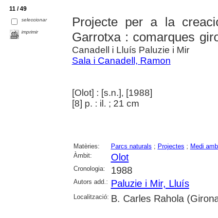
11 / 49
Projecte per a la creaci
seleccionar
imprimir
Garrotxa : comarques gir
Canadell i Lluís Paluzie i Mir
Sala i Canadell, Ramon
[Olot] : [s.n.], [1988]
[8] p. : il. ; 21 cm
Matèries:
Parcs naturals
;
Projectes
;
Medi amb
Àmbit:
Olot
Cronologia:
1988
Autors add.:
Paluzie i Mir, Lluís
Localització:
B. Carles Rahola (Girona