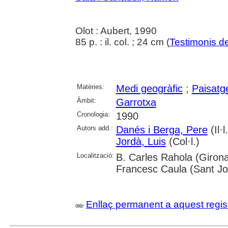
Olot : Aubert, 1990
85 p. : il. col. ; 24 cm (
Testimonis de
Matèries:
Medi geogràfic
;
Paisatg
Àmbit:
Garrotxa
Cronologia:
1990
Autors add.:
Danés i Berga, Pere
(Il·l
Jordà, Luis
(Col·l.)
Localització:
B. Carles Rahola (Girona
Francesc Caula (Sant Jo
Enllaç permanent a aquest regis