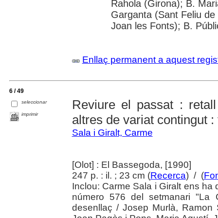
Rahola (Girona); B. Mari
Garganta (Sant Feliu de 
Joan les Fonts); B. Públ
Enllaç permanent a aquest regis
6 / 49
Reviure el passat : retall
seleccionar
imprimir
altres de variat contingut :
Sala i Giralt, Carme
[Olot] : El Bassegoda, [1990]
247 p. : il. ; 23 cm (
Recerca
) / (
Fon
Inclou: Carme Sala i Giralt ens ha d
número 576 del setmanari "La 
desenllaç / Josep Murlà, Ramon S