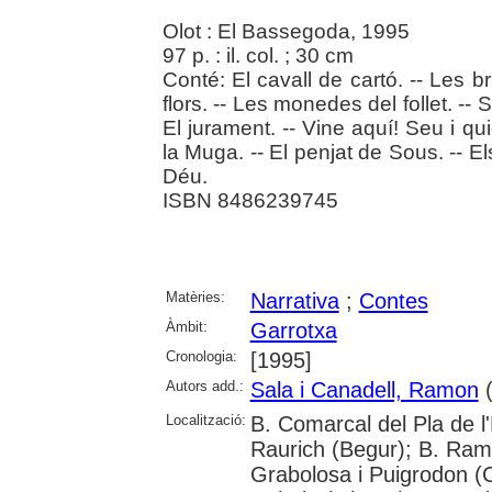
Olot : El Bassegoda, 1995
97 p. : il. col. ; 30 cm
Conté: El cavall de cartó. -- Les
flors. -- Les monedes del follet. -- 
El jurament. -- Vine aquí! Seu i qui
la Muga. -- El penjat de Sous. -- Els
Déu.
ISBN 8486239745
Matèries:
Narrativa
;
Contes
Àmbit:
Garrotxa
Cronologia:
[1995]
Autors add.:
Sala i Canadell, Ramon
(
Localització:
B. Comarcal del Pla de l
Raurich (Begur); B. Ram
Grabolosa i Puigrodon (Ca