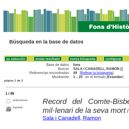
Búsqueda en la base de datos
Base de datos:
fons
Buscar:
SALA I CANADELL, RAMON []
Referencias encontradas:
49
[
Refinar la búsqueda
]
Mostrando:
1 .. 20
en el formato [
Estandar
]
página 1 de 3
1 / 49
Record del Comte-Bisb
seleccionar
imprimir
mil·lenari de la seva mort
/
Sala i Canadell, Ramon