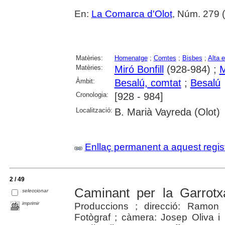
En:
La Comarca d'Olot
, Núm. 279 (
Matèries:
Homenatge
;
Comtes
;
Bisbes
;
Alta 
Matèries:
Miró Bonfill
(928-984) ;
M
Àmbit:
Besalú, comtat
;
Besalú
Cronologia:
[928 - 984]
Localització:
B. Marià Vayreda (Olot)
Enllaç permanent a aquest regis
2 / 49
Caminant per la Garrotx
seleccionar
imprimir
Produccions ; direcció: Ramon S
Fotògraf ; càmera: Josep Oliva i 