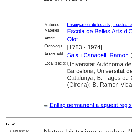
Matèries:
Ensenyament de les arts
;
Escoles tè
Matèries:
Escola de Belles Arts d'O
Àmbit:
Olot
Cronologia:
[1783 - 1974]
Autors add.:
Sala i Canadell, Ramon
(
Localització:
Universitat Autònoma de 
Barcelona; Universitat d
Catalunya; B. Fages de C
(Girona); B. Ramon Vida
Enllaç permanent a aquest regis
17 / 49
Notes històriques sobre l'E
seleccionar