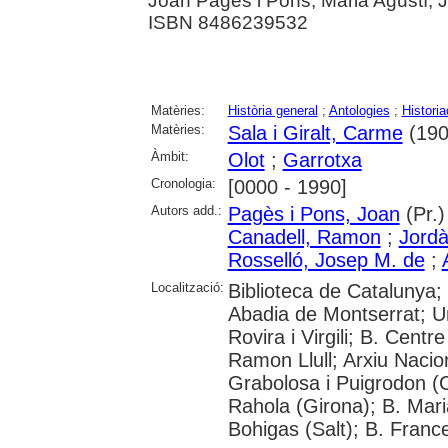
Joan Pagès i Pons, Maria Agustí, 
ISBN 8486239532
Matèries:
Història general
;
Antologies
;
Histori
Matèries:
Sala i Giralt, Carme
(190
Àmbit:
Olot
;
Garrotxa
Cronologia:
[0000 - 1990]
Autors add.:
Pagès i Pons, Joan
(Pr.)
Canadell, Ramon
;
Jordà
Rosselló, Josep M. de
;
Localització:
Biblioteca de Catalunya;
Abadia de Montserrat; Un
Rovira i Virgili; B. Cent
Ramon Llull; Arxiu Naci
Grabolosa i Puigrodon (Ca
Rahola (Girona); B. Mari
Bohigas (Salt); B. Franc