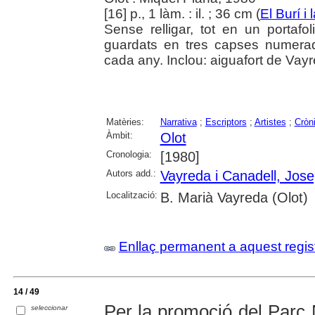
[16] p., 1 làm. : il. ; 36 cm (
El Burí i
Sense relligar, tot en un portafo
guardats en tres capses numerad
cada any. Inclou: aiguafort de Vay
Matèries:
Narrativa
;
Escriptors
;
Artistes
;
Cròni
Àmbit:
Olot
Cronologia:
[1980]
Autors add.:
Vayreda i Canadell, Jos
Localització:
B. Marià Vayreda (Olot)
Enllaç permanent a aquest regis
14 / 49
Per la promoció del Parc N
seleccionar