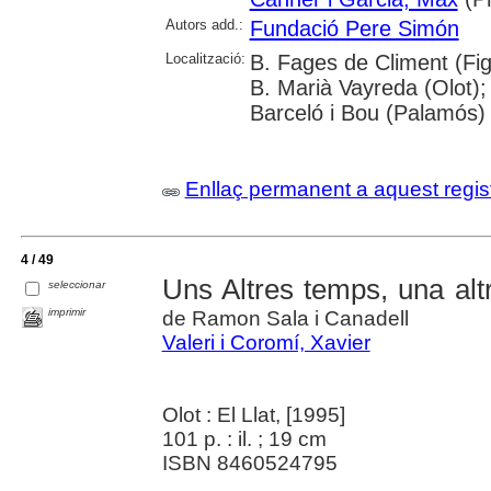
Autors add.:
Fundació Pere Simón
Localització:
B. Fages de Climent (Fig
B. Marià Vayreda (Olot); 
Barceló i Bou (Palamós)
Enllaç permanent a aquest regis
4 / 49
Uns Altres temps, una alt
seleccionar
imprimir
de Ramon Sala i Canadell
Valeri i Coromí, Xavier
Olot : El Llat, [1995]
101 p. : il. ; 19 cm
ISBN 8460524795