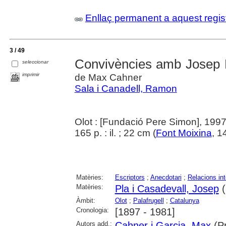
Enllaç permanent a aquest regis
3 / 49
Convivències amb Josep 
seleccionar
imprimir
de Max Cahner
Sala i Canadell, Ramon
Olot : [Fundació Pere Simon], 199
165 p. : il. ; 22 cm (
Font Moixina
, 1
Matèries:
Escriptors
;
Anecdotari
;
Relacions in
Matèries:
Pla i Casadevall, Josep
(
Àmbit:
Olot
;
Palafrugell
;
Catalunya
Cronologia:
[1897 - 1981]
Autors add.:
Cahner i Garcia, Max
(Pr