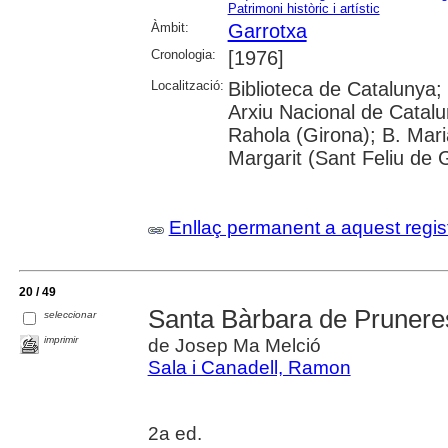
Patrimoni històric i artístic
Àmbit:
Garrotxa
Cronologia:
[1976]
Localització:
Biblioteca de Catalunya; 
Arxiu Nacional de Catal
Rahola (Girona); B. Mari
Margarit (Sant Feliu de 
Enllaç permanent a aquest regis
20 / 49
Santa Bàrbara de Prunere
seleccionar
imprimir
de Josep Ma Melció
Sala i Canadell, Ramon
2a ed.