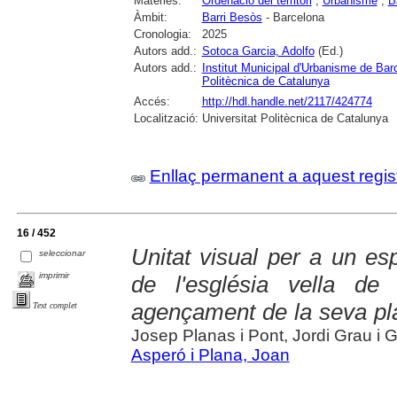
Matèries:
Ordenació del territori
;
Urbanisme
;
B
Àmbit:
Barri Besòs
- Barcelona
Cronologia:
2025
Autors add.:
Sotoca Garcia, Adolfo
(Ed.)
Autors add.:
Institut Municipal d'Urbanisme de Bar
Politècnica de Catalunya
Accés:
http://hdl.handle.net/2117/424774
Localització:
Universitat Politècnica de Catalunya
Enllaç permanent a aquest regis
16 / 452
Unitat visual per a un esp
seleccionar
imprimir
de l'església vella de 
agençament de la seva pl
Text complet
Josep Planas i Pont, Jordi Grau i 
Asperó i Plana, Joan