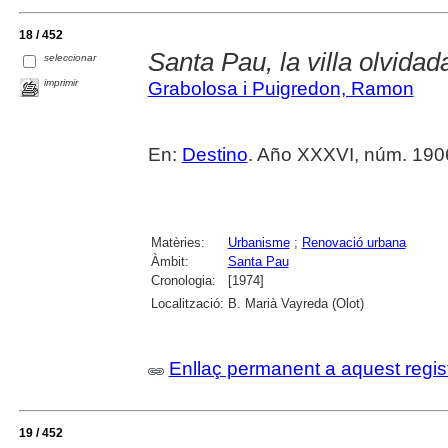
18 / 452
Santa Pau, la villa olvidad
seleccionar
imprimir
Grabolosa i Puigredon, Ramon
En:
Destino
. Año XXXVI, núm. 1906
Matèries:
Urbanisme
;
Renovació urbana
Àmbit:
Santa Pau
Cronologia:
[1974]
Localització:
B. Marià Vayreda (Olot)
Enllaç permanent a aquest regis
19 / 452