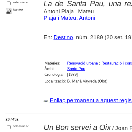
La de Santa Pau, una re
seleccionar
imprimir
Antoni Plaja i Mateu
Plaja i Mateu, Antoni
En:
Destino
, núm. 2189 (20 set. 19
Matèries:
Renovació urbana
;
Restauració i con
Àmbit:
Santa Pau
Cronologia:
[1979]
Localització:
B. Marià Vayreda (Olot)
Enllaç permanent a aquest regis
20 / 452
Un Bon servei a Oix
seleccionar
/ Joan 