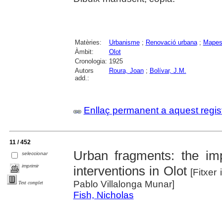
Matèries:
Urbanisme
;
Renovació urbana
;
Mapes 
Àmbit:
Olot
Cronologia:
1925
Autors
Roura, Joan
;
Bolívar, J.M.
add.:
Enllaç permanent a aquest regis
11 / 452
Urban fragments: the im
seleccionar
imprimir
interventions in Olot
[Fitxer 
Pablo Villalonga Munar]
Text complet
Fish, Nicholas