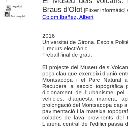
El Museu dels volcans: r
imprimir
Braus d'Olot
[Fitxer informàtic]
Colom Ibañez, Albert
Text complet
2016
Universitat de Girona. Escola Polit
1 recurs electrònic
Treball final de grau.
El projecte del Museu dels Volcan
peça clau que exerceixi d'unió entr
Montsacopa i el Parc Natural a
Recupera la secció topogràfica pri
dicionament de l'urbanisme pel p
vehicles, d'aquesta manera, ap
prolongació del Montsacopa cap a l'
pavimentació i la mateixa topograf
colades de lava provinents del
L'arena central de l'edifici passa 