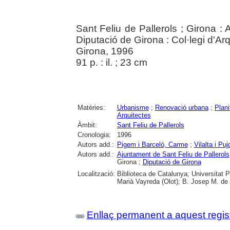
Sant Feliu de Pallerols ; Girona : 
Diputació de Girona : Col·legi d'A
Girona, 1996
91 p. : il. ; 23 cm
Matèries:
Urbanisme
;
Renovació urbana
;
Plani
Arquitectes
Àmbit:
Sant Feliu de Pallerols
Cronologia:
1996
Autors add.:
Pigem i Barceló, Carme
;
Vilalta i Pu
Autors add.:
Ajuntament de Sant Feliu de Pallerols
Girona ;
Diputació de Girona
Localització:
Biblioteca de Catalunya; Universitat P
Marià Vayreda (Olot); B. Josep M. de 
Enllaç permanent a aquest regis