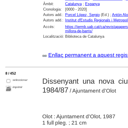
Àmbit:
Catalunya
;
Espanya
Cronologia:
[0000 - 2020]
Autors add.:
Porcel López, Sergio
(Ed.) ;
Antón Al
Autors add.:
Institut d'Estudis Regionals i Metropo
Accés:
https://iermb.uab.cat/ca/revistapapers/
millora-de-barris/
Localització:
Biblioteca de Catalunya
Enllaç permanent a aquest regis
8 / 452
Dissenyant una nova ciut
seleccionar
imprimir
1984/87
/ Ajuntament d'Olot
Olot : Ajuntament d'Olot, 1987
1 full pleg. ; 21 cm