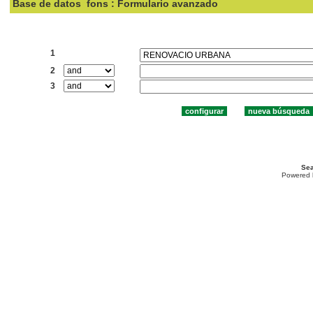
Base de datos
fons : Formulario avanzado
Buscar:
1
2
3
Sea
Powered