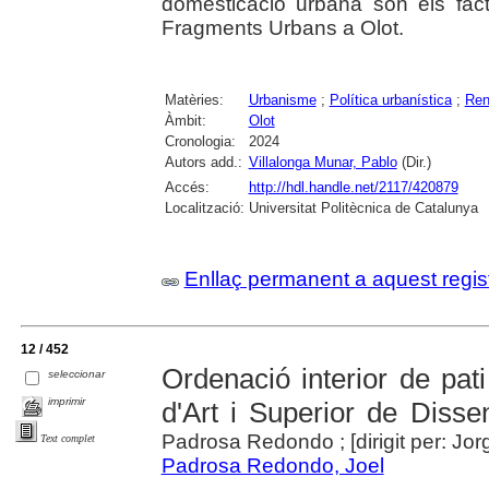
domesticació urbana són els fact
Fragments Urbans a Olot.
Matèries:
Urbanisme
;
Política urbanística
;
Ren
Àmbit:
Olot
Cronologia:
2024
Autors add.:
Villalonga Munar, Pablo
(Dir.)
Accés:
http://hdl.handle.net/2117/420879
Localització:
Universitat Politècnica de Catalunya
Enllaç permanent a aquest regis
12 / 452
Ordenació interior de pati 
seleccionar
imprimir
d'Art i Superior de Disse
Padrosa Redondo ; [dirigit per: Jo
Text complet
Padrosa Redondo, Joel