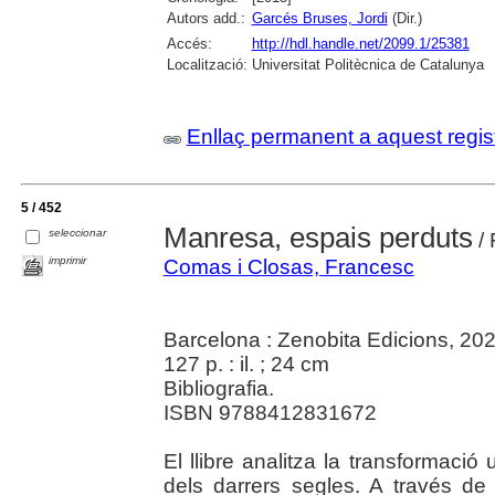
Autors add.:
Garcés Bruses, Jordi
(Dir.)
Accés:
http://hdl.handle.net/2099.1/25381
Localització:
Universitat Politècnica de Catalunya
Enllaç permanent a aquest regis
5 / 452
Manresa, espais perduts
seleccionar
/ 
imprimir
Comas i Closas, Francesc
Barcelona : Zenobita Edicions, 20
127 p. : il. ; 24 cm
Bibliografia.
ISBN 9788412831672
El llibre analitza la transformació
dels darrers segles. A través de v