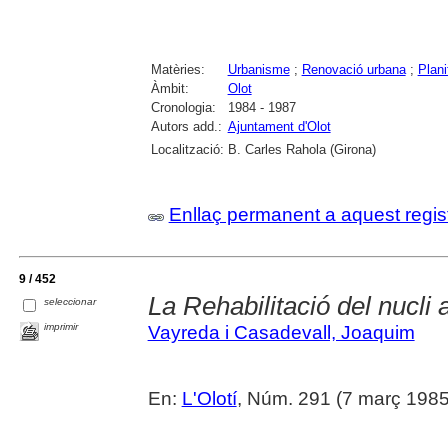
Matèries:
Urbanisme
;
Renovació urbana
;
Plani
Àmbit:
Olot
Cronologia:
1984 - 1987
Autors add.:
Ajuntament d'Olot
Localització:
B. Carles Rahola (Girona)
Enllaç permanent a aquest regis
9 / 452
La Rehabilitació del nucli 
seleccionar
imprimir
Vayreda i Casadevall, Joaquim
En:
L'Olotí
, Núm. 291 (7 març 1985