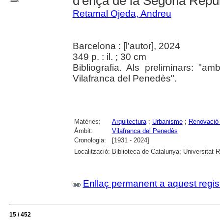
d'ençà de la Segona Repú
Retamal Ojeda, Andreu
Barcelona : [l'autor], 2024
349 p. : il. ; 30 cm
Bibliografia. Als preliminars: "a
Vilafranca del Penedès".
Matèries:
Arquitectura
;
Urbanisme
;
Renovació
Àmbit:
Vilafranca del Penedès
Cronologia:
[1931 - 2024]
Localització:
Biblioteca de Catalunya; Universitat Ro
Enllaç permanent a aquest regis
15 / 452