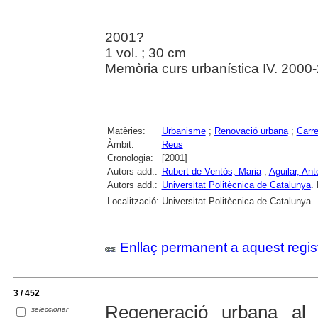
2001?
1 vol. ; 30 cm
Memòria curs urbanística IV. 200
Matèries:
Urbanisme
;
Renovació urbana
;
Carre
Àmbit:
Reus
Cronologia:
[2001]
Autors add.:
Rubert de Ventós, Maria
;
Aguilar, Ant
Autors add.:
Universitat Politècnica de Catalunya
.
Localització:
Universitat Politècnica de Catalunya
Enllaç permanent a aquest regis
3 / 452
Regeneració urbana al
seleccionar