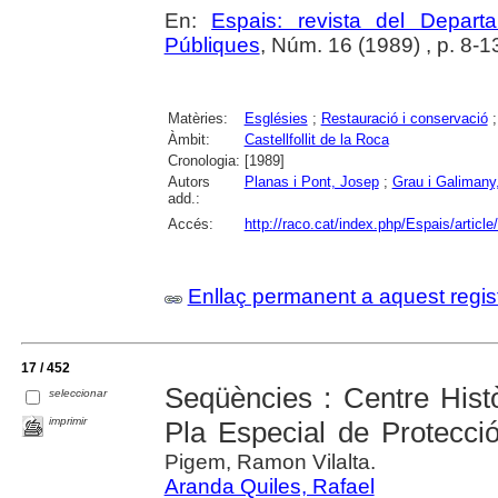
En:
Espais: revista del Departa
Públiques
, Núm. 16 (1989) , p. 8-1
Matèries:
Esglésies
;
Restauració i conservació
Àmbit:
Castellfollit de la Roca
Cronologia:
[1989]
Autors
Planas i Pont, Josep
;
Grau i Galimany,
add.:
Accés:
http://raco.cat/index.php/Espais/articl
Enllaç permanent a aquest regis
17 / 452
Seqüències : Centre Histò
seleccionar
imprimir
Pla Especial de Protecció
Pigem, Ramon Vilalta.
Aranda Quiles, Rafael