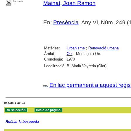
imprimir
Mainat, Joan Ramon
En:
Presència
. Any VI, Núm. 249 (1
Matèries:
Urbanisme
;
Renovació urbana
Àmbit:
Oix
- Montagut i Oix
Cronologia:
1970
Localització:
B. Marià Vayreda (Olot)
Enllaç permanent a aquest regis
página 1 de 23
Refinar la búsqueda