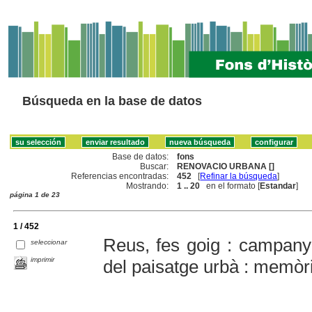
Búsqueda en la base de datos
Base de datos:
fons
Buscar:
RENOVACIO URBANA []
Referencias encontradas:
452
[
Refinar la búsqueda
]
Mostrando:
1 .. 20
en el formato [
Estandar
]
página 1 de 23
1 / 452
Reus, fes goig : campanya
seleccionar
imprimir
del paisatge urbà : memòr