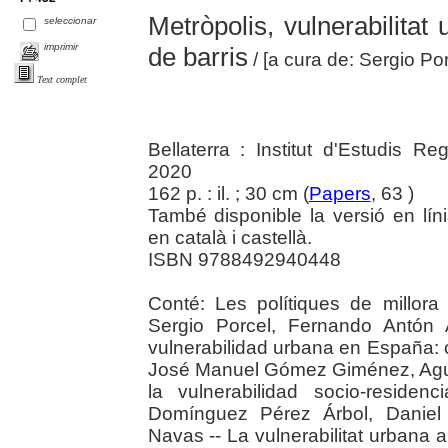
Metròpolis, vulnerabilitat 
seleccionar
imprimir
de barris
/ [a cura de: Sergio P
Text complet
Bellaterra : Institut d'Estudis R
2020
162 p. : il. ; 30 cm (
Papers
, 63 )
També disponible la versió en líni
en català i castellà.
ISBN 9788492940448
Conté: Les polítiques de millora
Sergio Porcel, Fernando Antón 
vulnerabilidad urbana en España: ob
José Manuel Gómez Giménez, Agus
la vulnerabilidad socio-reside
Domínguez Pérez Árbol, Daniel
Navas -- La vulnerabilitat urbana 