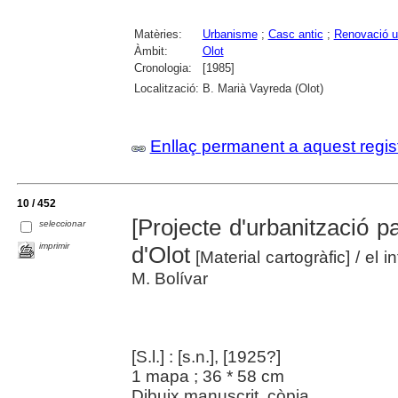
Matèries:
Urbanisme
;
Casc antic
;
Renovació u
Àmbit:
Olot
Cronologia:
[1985]
Localització:
B. Marià Vayreda (Olot)
Enllaç permanent a aquest regis
10 / 452
[Projecte d'urbanització p
seleccionar
imprimir
d'Olot
[Material cartogràfic]
/ el 
M. Bolívar
[S.l.] : [s.n.], [1925?]
1 mapa ; 36 * 58 cm
Dibuix manuscrit, còpia.