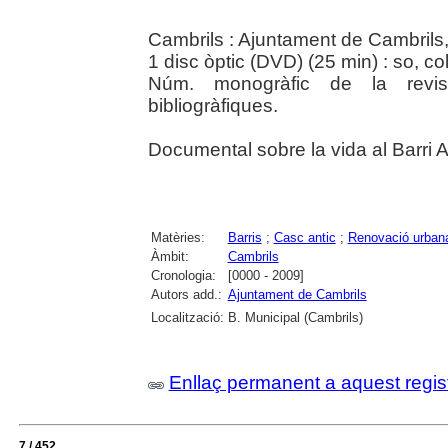
Cambrils : Ajuntament de Cambrils
1 disc òptic (DVD) (25 min) : so, col
Núm. monogràfic de la revis
bibliogràfiques.
Documental sobre la vida al Barri A
Matèries:
Barris
;
Casc antic
;
Renovació urban
Àmbit:
Cambrils
Cronologia:
[0000 - 2009]
Autors add.:
Ajuntament de Cambrils
Localització:
B. Municipal (Cambrils)
Enllaç permanent a aquest regis
7 / 452