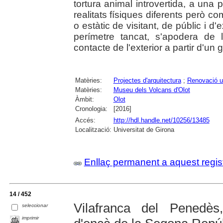
tortura animal introvertida, a una
realitats físiques diferents però c
o estàtic de visitant, de públic i d'
perímetre tancat, s'apodera de l
contacte de l'exterior a partir d'un 
Matèries:
Projectes d'arquitectura
;
Renovació u
Matèries:
Museu dels Volcans d'Olot
Àmbit:
Olot
Cronologia:
[2016]
Accés:
http://hdl.handle.net/10256/13485
Localització:
Universitat de Girona
Enllaç permanent a aquest regis
14 / 452
Vilafranca del Penedès
seleccionar
imprimir