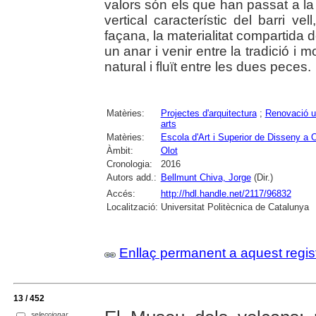
valors són els que han passat a la 
vertical característic del barri vel
façana, la materialitat compartida d
un anar i venir entre la tradició i 
natural i fluït entre les dues peces.
Matèries:
Projectes d'arquitectura
;
Renovació u
arts
Matèries:
Escola d'Art i Superior de Disseny a O
Àmbit:
Olot
Cronologia:
2016
Autors add.:
Bellmunt Chiva, Jorge
(Dir.)
Accés:
http://hdl.handle.net/2117/96832
Localització:
Universitat Politècnica de Catalunya
Enllaç permanent a aquest regis
13 / 452
seleccionar