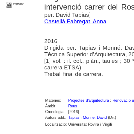
imprimir
intervenció carrer del Ro
per: David Tapias]
Castellà Fabregat, Anna
2016
Dirigida per: Tapias i Monné, Davi
Tècnica Superior d'Arquitectura, 2
[1] vol. : il. col., plàn., taules ; 30
carrera ETSA)
Treball final de carrera.
Matèries:
Projectes d'arquitectura
;
Renovació u
Àmbit:
Reus
Cronologia:
[2016]
Autors add.:
Tapias i Monné, David
(Dir.)
Localització:
Universitat Rovira i Virgili