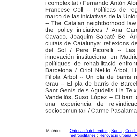
i complexitat / Fernando Antón Al
Francesc Coll -- Políticas de 
marco de las iniciativas de la Uni
-- The Catalan neightborhood law 
the policy iniciatives / Ana Ca
Cavaco, Joaquim Sabaté Bel Árbo
ciutats de Catalunya: reflexions de
del Sòl / Pere Picorelli -- Las p
innovación institucional en Madr
polítiques de rehabilitació enfro
Barcelona / Oriol Nel·lo Árbol, 
Fillola Árbol -- Un pla de barris 
Grau -- El pla de barris de Barcel
Sant Genís dels Agudells i la Tei
Vandellós, Suso López -- El barri
una experiencia de reivindica
sociocomunitari / Carme Pasalama
Matèries:
Ordenació del territori
;
Barris
;
Condic
metropolitanes
;
Renovació urbana
;
A