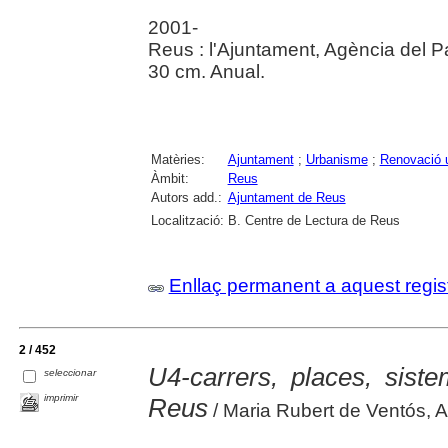
2001-
Reus : l'Ajuntament, Agència del 
30 cm. Anual.
Matèries:
Ajuntament
;
Urbanisme
;
Renovació 
Àmbit:
Reus
Autors add.:
Ajuntament de Reus
Localització:
B. Centre de Lectura de Reus
Enllaç permanent a aquest regis
2 / 452
U4-carrers, places, sist
seleccionar
imprimir
Reus
/ Maria Rubert de Ventós, A