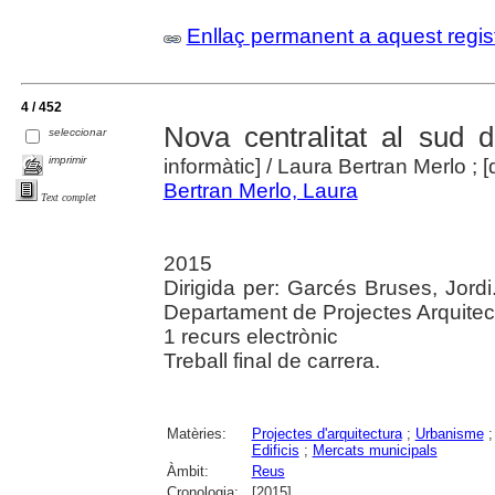
Enllaç permanent a aquest regis
4 / 452
Nova centralitat al sud 
seleccionar
imprimir
informàtic]
/ Laura Bertran Merlo ; [
Bertran Merlo, Laura
Text complet
2015
Dirigida per: Garcés Bruses, Jordi
Departament de Projectes Arquitec
1 recurs electrònic
Treball final de carrera.
Matèries:
Projectes d'arquitectura
;
Urbanisme
Edificis
;
Mercats municipals
Àmbit:
Reus
Cronologia:
[2015]