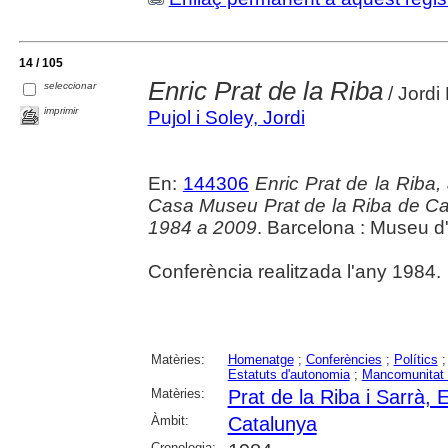
14 / 105
Enric Prat de la Riba
seleccionar
/ Jordi 
imprimir
Pujol i Soley, Jordi
En:
144306
Enric Prat de la Riba, 
Casa Museu Prat de la Riba de Cast
1984 a 2009
. Barcelona : Museu d'
Conferència realitzada l'any 1984.
Matèries:
Homenatge
;
Conferències
;
Polítics
Estatuts d'autonomia
;
Mancomunitat 
Matèries:
Prat de la Riba i Sarrà, E
Àmbit:
Catalunya
Cronologia: