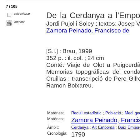
7 / 105
De la Cerdanya a l'Empo
seleccionar
imprimir
Jordi Pujol i Soley ; textos: Josep V
Zamora Peinado, Francisco de
[S.l.] : Brau, 1999
352 p. : il. col. ; 24 cm
Conté: Viaje de Olot a Puigcerd
Memorias topográficas del cond
Cruillas ; transcripció de Pere Gif
Ramon Boixareu.
Matèries:
Recull estadístic
;
Població
;
Medi geo
Matèries:
Zamora Peinado, Franci
Àmbit:
Cerdanya
;
Alt Empordà
;
Baix Empor
Cronologia:
1790