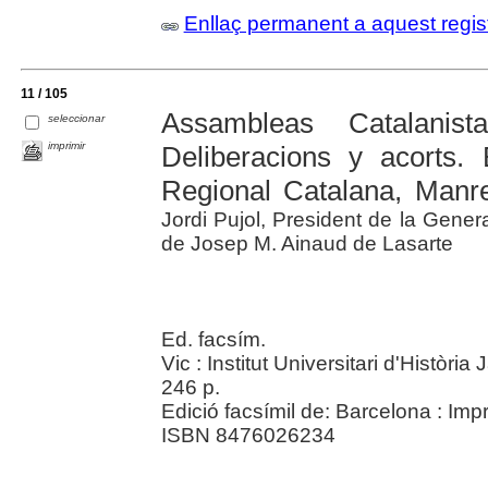
Enllaç permanent a aquest regis
11 / 105
Assambleas Catalanis
seleccionar
imprimir
Deliberacions y acorts.
Regional Catalana, Manr
Jordi Pujol, President de la Genera
de Josep M. Ainaud de Lasarte
Ed. facsím.
Vic : Institut Universitari d'Històr
246 p.
Edició facsímil de: Barcelona : Im
ISBN 8476026234