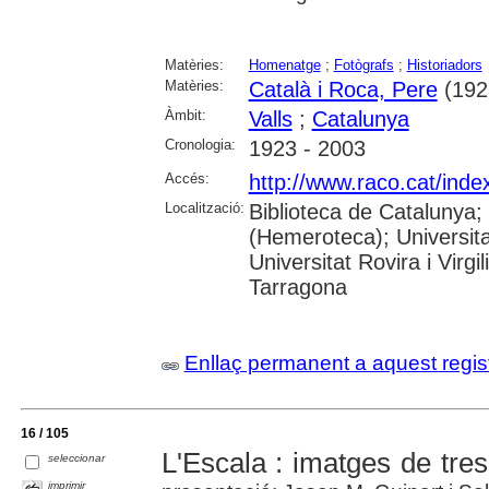
Matèries:
Homenatge
;
Fotògrafs
;
Historiadors
Matèries:
Català i Roca, Pere
(192
Àmbit:
Valls
;
Catalunya
Cronologia:
1923 - 2003
Accés:
http://www.raco.cat/ind
Localització:
Biblioteca de Catalunya;
(Hemeroteca); Universita
Universitat Rovira i Virg
Tarragona
Enllaç permanent a aquest regis
16 / 105
L'Escala : imatges de tre
seleccionar
imprimir