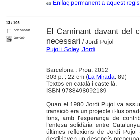
Enllaç permanent a aquest regis
13 / 105
El Caminant davant del con
seleccionar
imprimir
necessari
/ Jordi Pujol
Pujol i Soley, Jordi
Barcelona : Proa, 2012
303 p. ; 22 cm (
La Mirada
, 89)
Textos en català i castellà.
ISBN 9788498092189
Quan el 1980 Jordi Pujol va assumi
transició era un projecte il·lusion
fons, amb l'esperança de contri
l'entesa solidària entre Catalun
últimes reflexions de Jordi Pujol
destil·laven un desencís preocupa