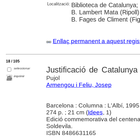
Localització:
Biblioteca de Catalunya; 
B. Lambert Mata (Ripoll)
B. Fages de Climent (Fi
Enllaç permanent a aquest regis
18 / 105
Justificació de Catalunya
seleccionar
imprimir
Pujol
Armengou i Feliu, Josep
Barcelona : Columna : L'Albí, 1995
274 p. ; 21 cm (
Idees
, 1)
Edició commemorativa del centenari
Soldevila.
ISBN 8486631165