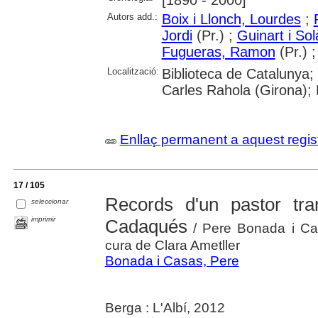
Autors add.:
Boix i Llonch, Lourdes
;
Jordi
(Pr.) ;
Guinart i So
Fugueras, Ramon
(Pr.) 
Localització:
Biblioteca de Catalunya;
Carles Rahola (Girona); 
Enllaç permanent a aquest regis
17 / 105
Records d'un pastor tr
seleccionar
imprimir
Cadaqués
/ Pere Bonada i Casa
cura de Clara Ametller
Bonada i Casas, Pere
Berga : L'Albí, 2012