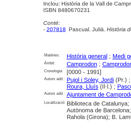
Inclou: Història de la Vall de Camp
ISBN 8480670231
Conté:
-
207818
Pascual. Julià.
Història 
Matèries:
Història general
;
Medi g
Àmbit:
Camprodon
;
Camprodon,
Cronologia:
[0000 - 1991]
Autors add.:
Pujol i Soley, Jordi
(Pr.) 
Roura, Lluís
(Il·l.) ;
Pascu
Autors add.:
Ajuntament de Camprod
Localització:
Biblioteca de Catalunya;
Autònoma de Barcelona; Un
Rahola (Girona); B. Lamb