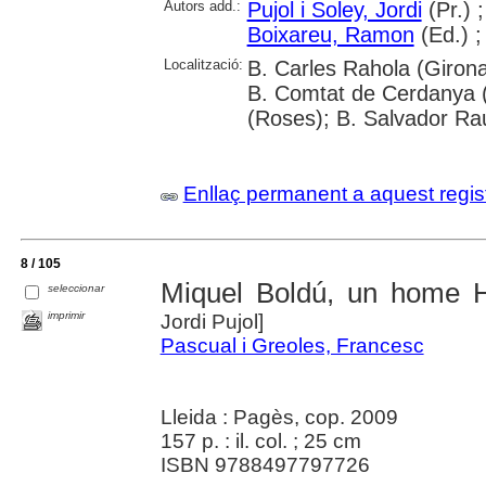
Autors add.:
Pujol i Soley, Jordi
(Pr.) 
Boixareu, Ramon
(Ed.) 
Localització:
B. Carles Rahola (Girona
B. Comtat de Cerdanya (
(Roses); B. Salvador Ra
Enllaç permanent a aquest regis
8 / 105
Miquel Boldú, un home H
seleccionar
imprimir
Jordi Pujol]
Pascual i Greoles, Francesc
Lleida : Pagès, cop. 2009
157 p. : il. col. ; 25 cm
ISBN 9788497797726