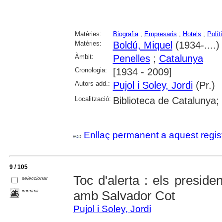
Matèries:
Biografia
;
Empresaris
;
Hotels
;
Polít
Matèries:
Boldú, Miquel
(1934-....)
Àmbit:
Penelles
;
Catalunya
Cronologia:
[1934 - 2009]
Autors add.:
Pujol i Soley, Jordi
(Pr.)
Localització:
Biblioteca de Catalunya;
Enllaç permanent a aquest regis
9 / 105
Toc d'alerta : els preside
seleccionar
imprimir
amb Salvador Cot
Pujol i Soley, Jordi