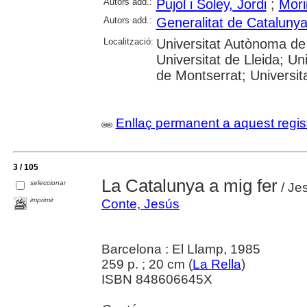
Autors add.:
Pujol i Soley, Jordi
;
Mori
Autors add.:
Generalitat de Cataluny
Localització:
Universitat Autònoma de 
Universitat de Lleida; U
de Montserrat; Universitat
Enllaç permanent a aquest regis
3 / 105
La Catalunya a mig fer
seleccionar
/ Jes
imprimir
Conte, Jesús
Barcelona : El Llamp, 1985
259 p. ; 20 cm (
La Rella
)
ISBN 848606645X