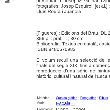
presentació: Josep M. Guinart i So
fotografies: Josep Esquirol, [et al.] 
Lluís Roura i Juanola
[Figueres] : Edicions del Brau, DL
356 p. : pral. il. ; 30 cm
Bibliografia. Textos en català, caste
ISBN 8480670983
El volum recull una selecció de l
finals del segle XIX, fins a comen
reproducció d'una sèrie de pintu
històric, cultural i natural de l'Escal
Matèries:
Crònica gràfica
;
Fotografies
;
Dibuix
Àmbit:
Escala, l'
Cronologia:
[1890 - 2000]