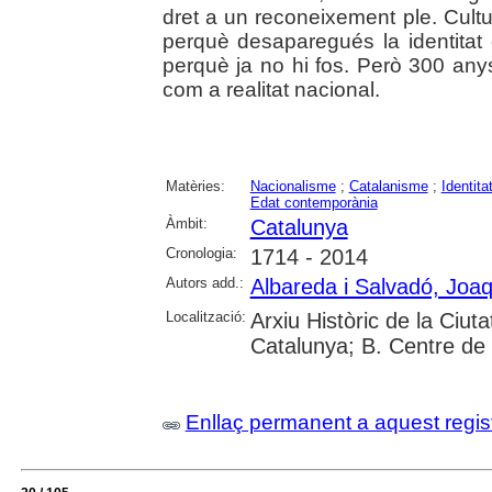
dret a un reconeixement ple. Cultura
perquè desaparegués la identitat c
perquè ja no hi fos. Però 300 any
com a realitat nacional.
Matèries:
Nacionalisme
;
Catalanisme
;
Identita
Edat contemporània
Àmbit:
Catalunya
Cronologia:
1714 - 2014
Autors add.:
Albareda i Salvadó, Joa
Localització:
Arxiu Històric de la Ciut
Catalunya; B. Centre de
Enllaç permanent a aquest regis