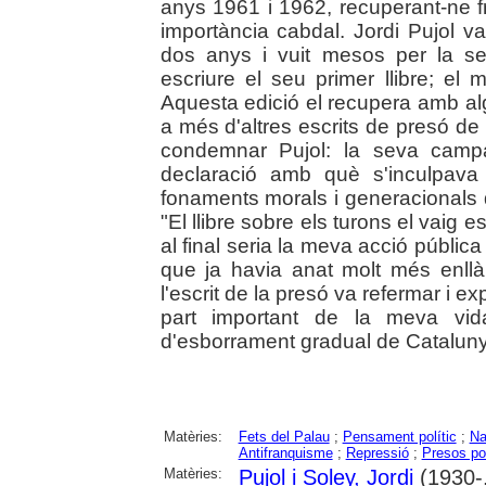
anys 1961 i 1962, recuperant-ne fr
importància cabdal. Jordi Pujol 
dos anys i vuit mesos per la seva
escriure el seu primer llibre; el 
Aquesta edició el recupera amb al
a més d'altres escrits de presó de 
condemnar Pujol: la seva campa
declaració amb què s'inculpava
fonaments morals i generacionals de 
"El llibre sobre els turons el vaig 
al final seria la meva acció pública
que ja havia anat molt més enllà
l'escrit de la presó va refermar i 
part important de la meva vid
d'esborrament gradual de Catalunya 
Matèries:
Fets del Palau
;
Pensament polític
;
Na
Antifranquisme
;
Repressió
;
Presos pol
Matèries:
Pujol i Soley, Jordi
(1930-.