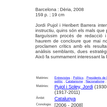
Barcelona : Dèria, 2008
159 p. ; 19 cm
Jordi Pujol i Heribert Barrera inte
instructiu, quins són els mals que 
llarguíssim procés de redacció i
haurem de concloure que mai no 
proclamen crítics amb els result
anàlisis semblants, dues estratè
Això fa summament interessant la le
Matèries:
Entrevistes
;
Polítics
;
Presidents de l
polític
;
Catalanisme
;
Nacionalisme
Matèries:
Pujol i Soley, Jordi
(1930-
(1917-2011)
Àmbit:
Catalunya
Cronologia:
[2006 - 2008]