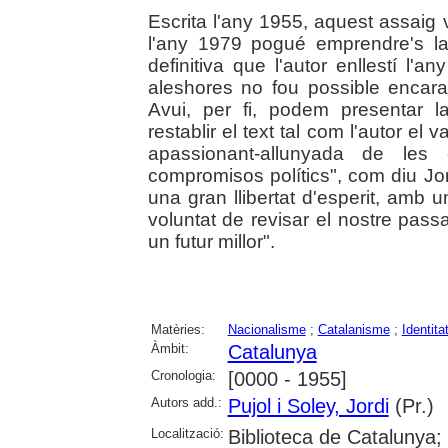
Escrita l'any 1955, aquest assaig 
l'any 1979 pogué emprendre's la 
definitiva que l'autor enllestí l'
aleshores no fou possible encara
Avui, per fi, podem presentar l
restablir el text tal com l'autor el
apassionant-allunyada de les e
compromisos polítics", com diu Jor
una gran llibertat d'esperit, amb 
voluntat de revisar el nostre passa
un futur millor".
Matèries:
Nacionalisme
;
Catalanisme
;
Identita
Àmbit:
Catalunya
Cronologia:
[0000 - 1955]
Autors add.:
Pujol i Soley, Jordi
(Pr.)
Localització:
Biblioteca de Catalunya; 