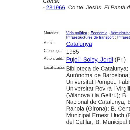
Conté:
-
231966
Conte. Jesús.
El Pantà d
Matèries:
Vida política
;
Economia
;
Administra
Infraestructures de transport
;
Infraes
Àmbit:
Catalunya
Cronologia:
1985
Autors add.:
Pujol i Soley, Jordi
(Pr.)
Localització:
Biblioteca de Catalunya;
Autònoma de Barcelona; 
Universitat Pompeu Fabra
Universitat Rovira i Virg
(Vilanova i la Geltrú); B
Nacional de Catalunya; B
Rahola (Girona); B. Cent
Municipal Ernest Lluch (
del Catllar; B. Municipal B