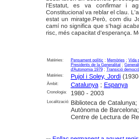
l'Estatut, es va confirmar i ag
Constitucional va reblar el clau. L'
estat un miratge.Però, com diu Jo
camí no significa que s'hagi acaba
risc, més capacitat d'esperança. Mé
Matèries:
Pensament polític
;
Memòries
;
Vida p
Presidents de la Generalitat
;
General
d'Autonomia 1979
;
Transició democrà
Matèries:
Pujol i Soley, Jordi
(1930-
Àmbit:
Catalunya
;
Espanya
Cronologia:
1980 - 2003
Localització:
Biblioteca de Catalunya;
Autònoma de Barcelona;
Centre de Lectura de R
Enllaç permanent a aquest regis