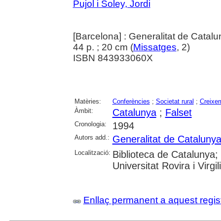
Pujol i Soley, Jordi
[Barcelona] : Generalitat de Catal
44 p. ; 20 cm (
Missatges
, 2)
ISBN 843933060X
Matèries:
Conferències
;
Societat rural
;
Creixe
Àmbit:
Catalunya
;
Falset
Cronologia:
1994
Autors add.:
Generalitat de Cataluny
Localització:
Biblioteca de Catalunya;
Universitat Rovira i Virg
Enllaç permanent a aquest regis