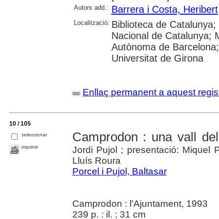
Autors add.:
Barrera i Costa, Heribert
Localització:
Biblioteca de Catalunya;
Nacional de Catalunya; 
Autònoma de Barcelona; 
Universitat de Girona
Enllaç permanent a aquest regis
10 / 105
Camprodon : una vall del
seleccionar
imprimir
Jordi Pujol ; presentació: Miquel 
Lluís Roura
Porcel i Pujol, Baltasar
Camprodon : l'Ajuntament, 1993
239 p. : il. ; 31 cm