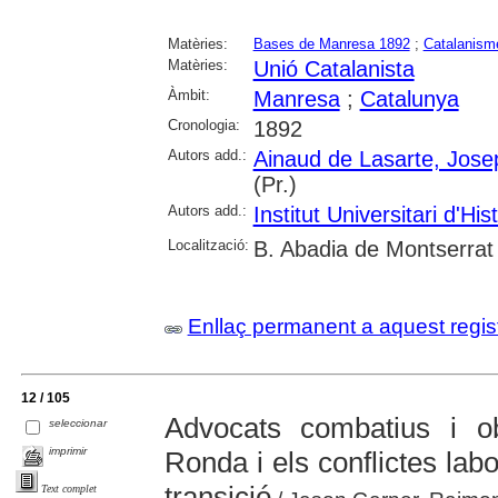
Matèries:
Bases de Manresa 1892
;
Catalanism
Matèries:
Unió Catalanista
Àmbit:
Manresa
;
Catalunya
Cronologia:
1892
Autors add.:
Ainaud de Lasarte, Jose
(Pr.)
Autors add.:
Institut Universitari d'Hi
Localització:
B. Abadia de Montserrat
Enllaç permanent a aquest regis
12 / 105
Advocats combatius i ob
seleccionar
imprimir
Ronda i els conflictes labo
transició
Text complet