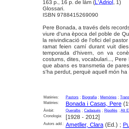
163 p., 16 p. de làm (
L'Adriol
, 1)
Glossari.
ISBN 9788415269090
Pere Bonada, a través dels records
viure d'una època del poble de Que
la reivindicació de l'ofici del pasto
ramat feien camí durant vuit di
temporada d'hivern, on va conè
costums, dites, vocabulari..., Pere
que abans es transmetia de pares 
s'ha perdut, perquè aquell món ha ca
Matèries:
Pastors
;
Biografia
;
Memòries
;
Tran
Matèries:
Bonada i Casas, Pere
(19
Àmbit:
Queralbs
;
Cadaqués
;
Ripollès
;
Alt 
Cronologia:
[1928 - 2012]
Autors add.:
Ametller, Clara
(Ed.) ;
Pu