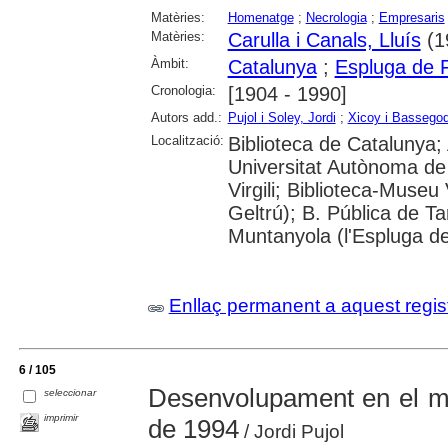
Matèries:
Homenatge
;
Necrologia
;
Empresaris
Matèries:
Carulla i Canals, Lluís
(1
Àmbit:
Catalunya
;
Espluga de Fr
Cronologia:
[1904 - 1990]
Autors add.:
Pujol i Soley, Jordi
;
Xicoy i Bassego
Localització:
Biblioteca de Catalunya;
Universitat Autònoma de 
Virgili; Biblioteca-Museu 
Geltrú); B. Pública de 
Muntanyola (l'Espluga de
Enllaç permanent a aquest regis
6 / 105
Desenvolupament en el mó
seleccionar
imprimir
de 1994
/ Jordi Pujol