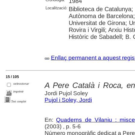
1984
Localització:
Biblioteca de Catalunya;
Autònoma de Barcelona; 
Universitat de Girona; Un
Rovira i Virgili; Arxiu Hi
Històric de Sabadell; B.
Enllaç permanent a aquest regis
15 / 105
A Pere Català i Roca, e
seleccionar
imprimir
Jordi Pujol Soley
Pujol i Soley, Jordi
Text complet
En:
Quaderns de Vilaniu : miscel
(2003) , p. 5-6
Número monogràfic dedicat a Pere C