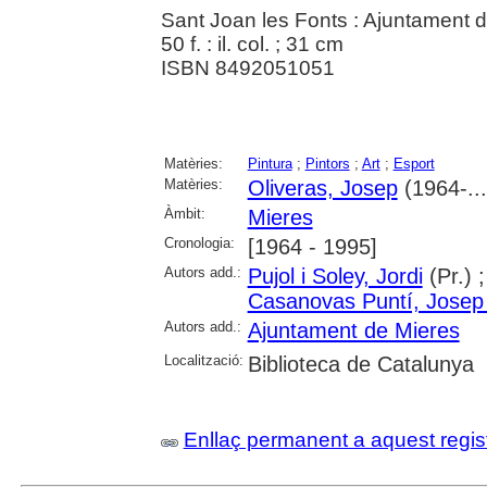
Sant Joan les Fonts : Ajuntament 
50 f. : il. col. ; 31 cm
ISBN 8492051051
Matèries:
Pintura
;
Pintors
;
Art
;
Esport
Matèries:
Oliveras, Josep
(1964-...
Àmbit:
Mieres
Cronologia:
[1964 - 1995]
Autors add.:
Pujol i Soley, Jordi
(Pr.) 
Casanovas Puntí, Josep
Autors add.:
Ajuntament de Mieres
Localització:
Biblioteca de Catalunya
Enllaç permanent a aquest regis