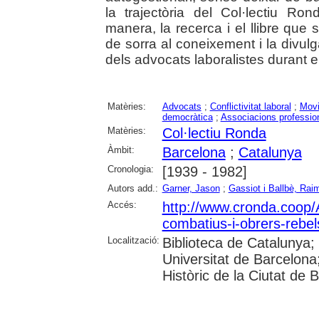
la trajectòria del Col·lectiu R
manera, la recerca i el llibre que 
de sorra al coneixement i la divulg
dels advocats laboralistes durant el
Matèries:
Advocats
;
Conflictivitat laboral
;
Movi
democràtica
;
Associacions professio
Matèries:
Col·lectiu Ronda
Àmbit:
Barcelona
;
Catalunya
Cronologia:
[1939 - 1982]
Autors add.:
Garner, Jason
;
Gassiot i Ballbè, Rai
Accés:
http://www.cronda.coop/A
combatius-i-obrers-rebel
Localització:
Biblioteca de Catalunya;
Universitat de Barcelona
Històric de la Ciutat de 