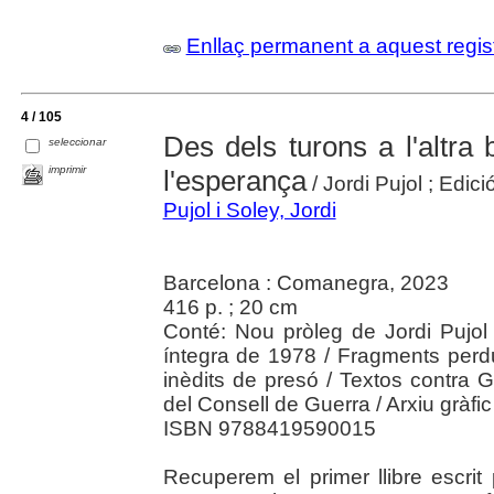
Enllaç permanent a aquest regis
4 / 105
Des dels turons a l'altra b
seleccionar
imprimir
l'esperança
/ Jordi Pujol ; Edic
Pujol i Soley, Jordi
Barcelona : Comanegra, 2023
416 p. ; 20 cm
Conté: Nou pròleg de Jordi Pujol 
íntegra de 1978 / Fragments perduts
inèdits de presó / Textos contra 
del Consell de Guerra / Arxiu gràfic 
ISBN 9788419590015
Recuperem el primer llibre escrit 