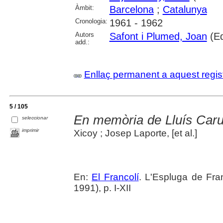
Àmbit:
Barcelona
;
Catalunya
Cronologia:
1961 - 1962
Autors
Safont i Plumed, Joan
(Ed
add.:
Enllaç permanent a aquest regis
5 / 105
En memòria de Lluís Carul
seleccionar
imprimir
Xicoy ; Josep Laporte, [et al.]
En:
El Francolí
. L'Espluga de Fr
1991), p. I-XII