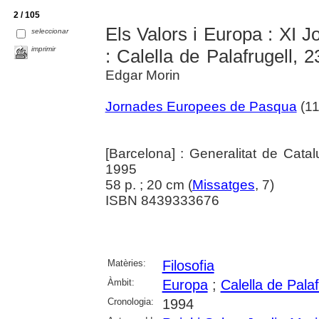
2 / 105
Els Valors i Europa : XI
seleccionar
imprimir
: Calella de Palafrugell,
Edgar Morin
Jornades Europees de Pasqua
(11
[Barcelona] : Generalitat de Cata
1995
58 p. ; 20 cm (
Missatges
, 7)
ISBN 8439333676
Matèries:
Filosofia
Àmbit:
Europa
;
Calella de Palaf
Cronologia:
1994