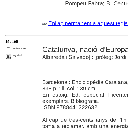
Pompeu Fabra; B. Centr
Enllaç permanent a aquest regis
19 / 105
Catalunya, nació d'Europ
seleccionar
imprimir
Albareda i Salvadó] ; [pròleg: Jordi 
Barcelona : Enciclopèdia Catalana
838 p. : il. col. ; 39 cm
En estoig. Ed. especial Tricente
exemplars. Bibliografia.
ISBN 9788441222632
Al cap de tres-cents anys del 'fin
torna a reclamar, amb una energia