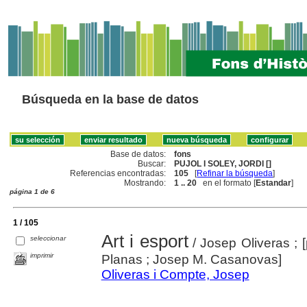
Búsqueda en la base de datos
Base de datos:
fons
Buscar:
PUJOL I SOLEY, JORDI []
Referencias encontradas:
105
[
Refinar la búsqueda
]
Mostrando:
1 .. 20
en el formato [
Estandar
]
página 1 de 6
1 / 105
Art i esport
seleccionar
/ Josep Oliveras ; [
imprimir
Planas ; Josep M. Casanovas]
Oliveras i Compte, Josep