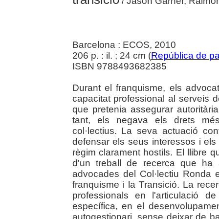
/ Jason Garner, Raimon G
Barcelona : ECOS, 2010
206 p. : il. ; 24 cm (
República de p
ISBN 9788493682385
Durant el franquisme, els advocat
capacitat professional al serveis 
que pretenia assegurar autoritàri
tant, els negava els drets més
col·lectius. La seva actuació cont
defensar els seus interessos i els
règim clarament hostils. El llibre q
d'un treball de recerca que ha a
advocades del Col·lectiu Ronda en
franquisme i la Transició. La rece
professionals en l'articulació 
específica, en el desenvolupame
autogestionari, sense deixar de ban