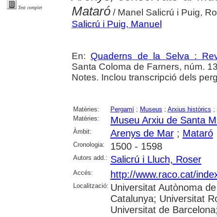
Mataró
Text complet
/ Manel Salicrú i Puig, Ro
Salicrú i Puig, Manuel
En:
Quaderns de la Selva : Revi
Santa Coloma de Farners, núm. 13 
Notes. Inclou transcripció dels per
Matèries:
Pergamí
;
Museus
;
Arxius històrics
;
Matèries:
Museu Arxiu de Santa M
Àmbit:
Arenys de Mar
;
Mataró
Cronologia:
1500 - 1598
Autors add.:
Salicrú i Lluch, Roser
Accés:
http://www.raco.cat/ind
Localització:
Universitat Autònoma de 
Catalunya; Universitat Ro
Universitat de Barcelona