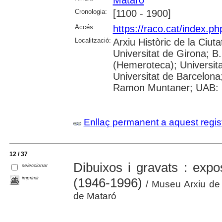
Mataró
Cronologia:
[1100 - 1900]
Accés:
https://raco.cat/index.p
Localització:
Arxiu Històric de la Ciut
Universitat de Girona; 
(Hemeroteca); Universitat
Universitat de Barcelona;
Ramon Muntaner; UAB: S
Enllaç permanent a aquest regis
12 / 37
Dibuixos i gravats : exp
seleccionar
imprimir
(1946-1996)
/ Museu Arxiu de 
de Mataró