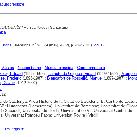
aquest registre
noucents
/ Mònica Pagès i Santacana
nica
Història
. Barcelona, núm. 379 (maig 2012), p. 42-47 : il. (
Focus
)
;
Músics
;
Noucentisme
;
Música clàssica
;
Commemoració
 Soler, Eduard
(1895-1962) ;
Lamote de Grignon, Ricard
(1899-1962) ;
Mompou 
se, Frederic
(1893-1987) ;
Blancafort de Rosselló, Manuel
(1897-1987) ;
Mont
s, Xavier
(1912-2002)
ya
012
ca de Catalunya; Arxiu Històric de la Ciutat de Barcelona; B. Centre de Lectur
B: Humanitats (Hemeroteca); Universitat de Barcelona; Universitat de Girona
 de Sabadell; Universitat de Lleida; Universitat de Vic-Universitat Central de
a; Universitat Pompeu Fabra; Universitat Rovira i Virgili
aquest registre