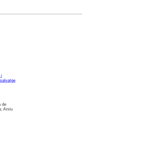
i
salvatge
a de
; Arxiu