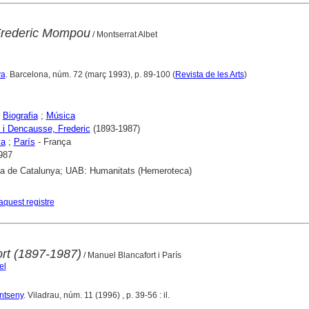
Frederic Mompou
/ Montserrat Albet
ya
. Barcelona, núm. 72 (març 1993), p. 89-100 (
Revista de les Arts
)
;
Biografia
;
Música
i Dencausse, Frederic
(1893-1987)
ya
;
París
- França
987
ca de Catalunya; UAB: Humanitats (Hemeroteca)
aquest registre
rt (1897-1987)
/ Manuel Blancafort i París
el
ntseny
. Viladrau, núm. 11 (1996) , p. 39-56 : il.