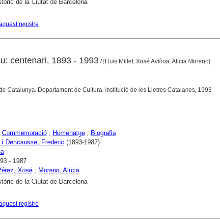
stòric de la Ciutat de Barcelona
aquest registre
: centenari, 1893 - 1993
/ [Lluís Millet, Xosé Aviñoa, Alicia Moreno]
 de Catalunya. Departament de Cultura. Institució de les Lletres Catalanes, 1993
;
Commemoració
;
Homenatge
;
Biografia
i Dencausse, Frederic
(1893-1987)
na
93 - 1987
Pérez, Xosé
;
Moreno, Alícia
stòric de la Ciutat de Barcelona
aquest registre