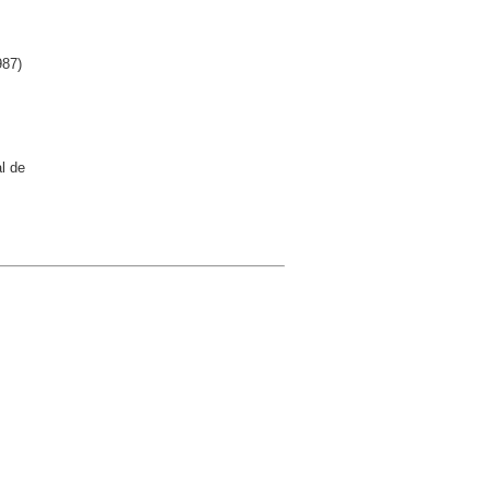
87)
l de