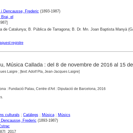
i Dencausse, Frederic
(1893-1987)
 Brai, el
1987]
ca de Catalunya; B. Pública de Tarragona; B. Dr. Mn. Joan Baptista Manyà (
aquest registre
, Música Callada : del 8 de novembre de 2016 al 15 d
es Laigre ; [text: Adolf Pla, Jean-Jacques Laigre]
lona : Fundació Palau, Centre d'Art : Diputació de Barcelona, 2016
s.
ns culturals
;
Catàlegs
;
Música
;
Músics
Dencausse, Frederic
(1893-1987)
Estrac
987]; 2017