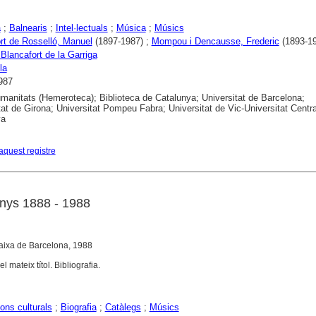
a
;
Balnearis
;
Intel·lectuals
;
Música
;
Músics
rt de Rosselló, Manuel
(1897-1987) ;
Mompou i Dencausse, Frederic
(1893-19
 Blancafort de la Garriga
la
987
anitats (Hemeroteca); Biblioteca de Catalunya; Universitat de Barcelona;
tat de Girona; Universitat Pompeu Fabra; Universitat de Vic-Universitat Centra
ya
aquest registre
nys 1888 - 1988
aixa de Barcelona, 1988
l mateix títol. Bibliografia.
ons culturals
;
Biografia
;
Catàlegs
;
Músics