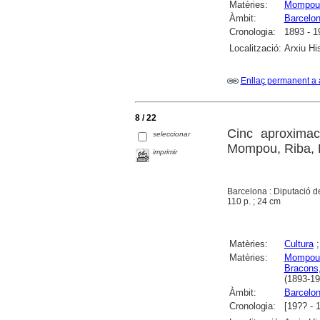
Matèries:
Mompou 
Àmbit:
Barcelo
Cronologia:
1893 - 1
Localització:
Arxiu Hi
Enllaç permanent a 
8 / 22
Cinc aproximac
seleccionar
Mompou, Riba, 
imprimir
Barcelona : Diputació d
110 p. ; 24 cm
Matèries:
Cultura
Matèries:
Mompou 
Bracons,
(1893-19
Àmbit:
Barcelo
Cronologia:
[19?? - 