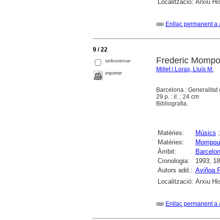
Localització:
Arxiu Hi
Enllaç permanent a 
9 / 22
Frederic Mompou
seleccionar
Millet i Loras, Lluís M.
imprimir
Barcelona : Generalitat
29 p. : il. ; 24 cm
Bibliografia.
Matèries:
Músics
Matèries:
Mompou 
Àmbit:
Barcelo
Cronologia:
1993; 18
Autors add.:
Aviñoa 
Localització:
Arxiu Hi
Enllaç permanent a 