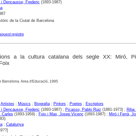
i Dencausse, Frederic
(1893-1987)
na
987
stòric de la Ciutat de Barcelona
aquest registre
ions a la cultura catalana dels segle XX: Miró, Pi
Foix
e Barcelona. Area d'Educació, 1995
;
Artistes
;
Músics
;
Biografia
;
Pintors
;
Poetes
;
Escriptors
i Dencausse, Frederic
(1893-1987) ;
Picasso, Pablo Ruiz
(1881-1973) ;
Riba 
 Carles
(1893-1959) ;
Foix i Mas, Josep Vicenç
(1893-1987) ;
Miró i Ferrà, J
83)
na
;
Catalunya
19??]