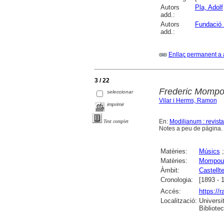
Autors
Pla, Adolf
add.:
Autors
Fundació 
add.:
Enllaç permanent a 
3 / 22
Frederic Mompou
seleccionar
Vilar i Herms, Ramon
imprimir
En:
Modilianum : revist
Text complet
Notes a peu de pàgina
Matèries:
Músics
Matèries:
Mompou 
Àmbit:
Castellte
Cronologia:
[1893 - 
Accés:
https://
Localització:
Universi
Bibliote