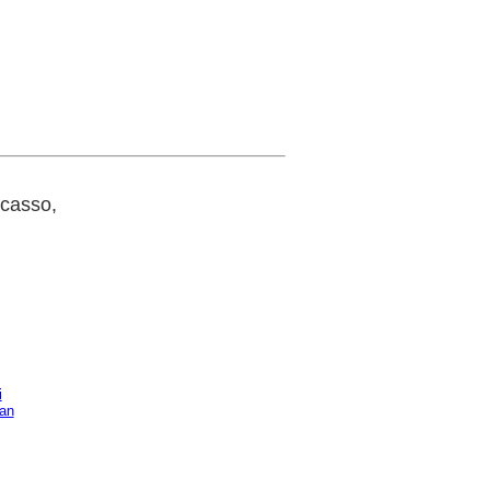
casso,
i
oan