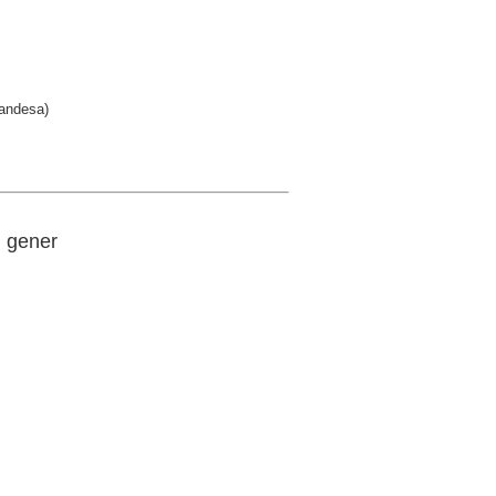
Gandesa)
e gener