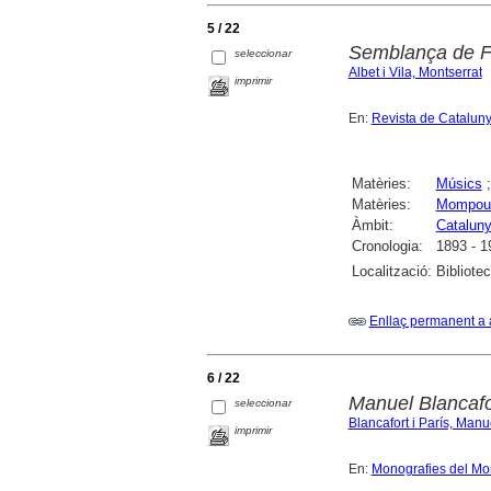
5 / 22
Semblança de 
seleccionar
Albet i Vila, Montserrat
imprimir
En:
Revista de Catalun
Matèries:
Músics
Matèries:
Mompou 
Àmbit:
Catalun
Cronologia:
1893 - 1
Localització:
Bibliote
Enllaç permanent a 
6 / 22
Manuel Blancafo
seleccionar
Blancafort i París, Manu
imprimir
En:
Monografies del Mo