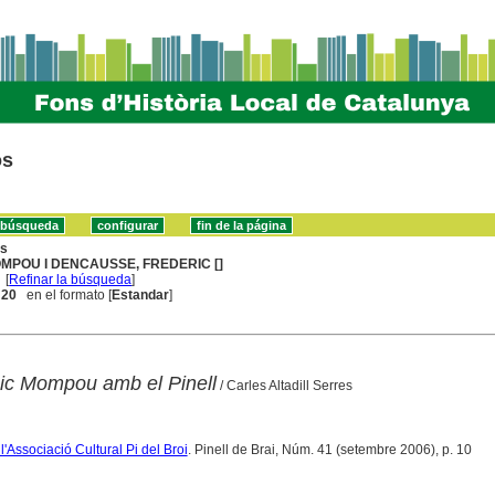
os
ns
MPOU I DENCAUSSE, FREDERIC []
[
Refinar la búsqueda
]
. 20
en el formato [
Estandar
]
ic Mompou amb el Pinell
/ Carles Altadill Serres
l'Associació Cultural Pi del Broi
. Pinell de Brai, Núm. 41 (setembre 2006), p. 10