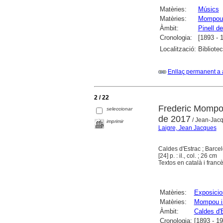
Matèries:
Músics
Matèries:
Mompou 
Àmbit:
Pinell de
Cronologia:
[1893 - 
Localització:
Bibliote
Enllaç permanent a 
2 / 22
Frederic Mompou
seleccionar
de 2017
/ Jean-Jacqu
imprimir
Laigre, Jean Jacques
Caldes d'Estrac ; Barce
[24] p. : il., col. ; 26 cm
Textos en català i francè
Matèries:
Exposicio
Matèries:
Mompou i 
Àmbit:
Caldes d'
Cronologia:
[1893 - 1