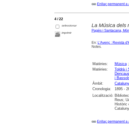
Enllaç permanent a 
4 / 22
La Música dels 
seleccionar
Pagès i Santacana, Mò
imprimir
En:
L'Avenç : Revista d'
Notes.
Matèries:
Música
Matèries:
Toldrà i
Dencaus
i Bassol
Àmbit:
Catalun
Cronologia:
1895 - 2
Localització:
Bibliote
Reus; UA
Històric
Cataluny
Enllaç permanent a 