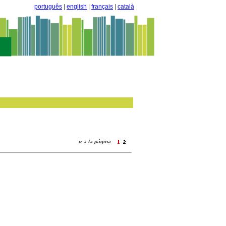
português
|
english
|
français
|
català
ir a la página