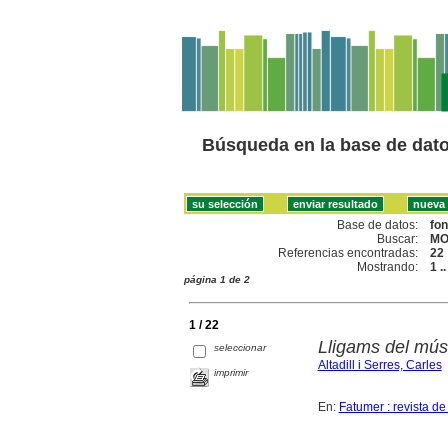
Búsqueda en la base de dat
Base de datos:
fo
Buscar:
MO
Referencias encontradas:
22
Mostrando:
1 .
página 1 de 2
1 / 22
Lligams del mús
seleccionar
Altadill i Serres, Carles
imprimir
En:
Fatumer : revista de 