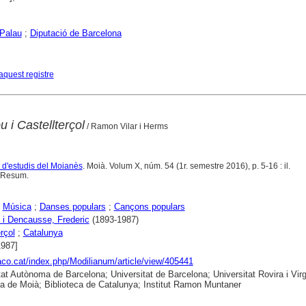
Palau
;
Diputació de Barcelona
aquest registre
 i Castellterçol
/ Ramon Vilar i Herms
a d'estudis del Moianès
. Moià. Volum X, núm. 54 (1r. semestre 2016), p. 5-16 : il.
. Resum.
;
Música
;
Danses populars
;
Cançons populars
i Dencausse, Frederic
(1893-1987)
rçol
;
Catalunya
1987]
raco.cat/index.php/Modilianum/article/view/405441
tat Autònoma de Barcelona; Universitat de Barcelona; Universitat Rovira i Virgi
ca de Moià; Biblioteca de Catalunya; Institut Ramon Muntaner