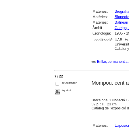
Matèries:
Biografi
Matèries:
Blancafo
Matèries:
Balneari
Àmbit:
Garriga, 
Cronologia:
1905 - 1
Localització:
UAB: Hum
Universi
Catalun
Enllaç permanent a 
7 / 22
Mompou: cent a
seleccionar
imprimir
Barcelona : Fundació C
59 p. : il. ; 23 cm
Catàleg de l'exposició de
Matèries:
Exposici