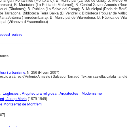
nangla i Fontanilles (Montblanc); B. Municipal (La Nou de Gaià); B. Mercè 
laresos); B. Municipal (La Pobla de Mafumet); B. Central Xavier Amorós (Reus
audí (Riudoms); B. Pública (La Selva del Camp); B. Municipal (Roda de Berà)
de Tarragona; Biblioteca Terra Baixa (El Vendrell); Biblioteca Popular de Valls;
aria Antònia (Torredembarra); B. Municipal de Vila-rodona; B. Pública de Vila
ipal (Vilanova d'Escornalbou)
aquest registre
ralles
tura i urbanisme
, N. 256 (Hivern 2007)
secció a càrrec d'Antonio Armesto i Salvador Tarragó. Text en castellà, català i anglè
;
Esglésies
;
Arquitectura religiosa
;
Arquitectes
;
Modernisme
bert, Josep Maria
(1879-1949)
de Montserrat de Montferri
007]