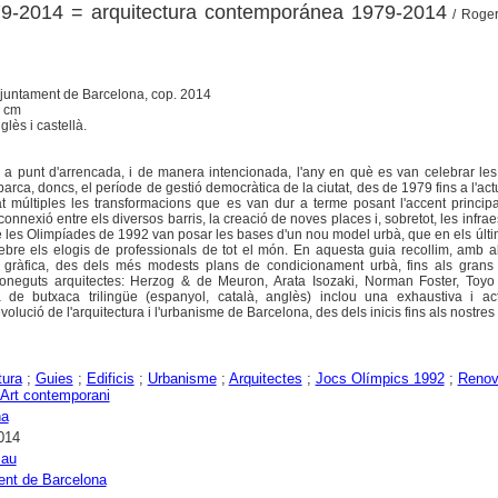
979-2014 = arquitectura contemporánea 1979-2014
/ Roger 
 Ajuntament de Barcelona, cop. 2014
7 cm
glès i castellà.
a punt d'arrencada, i de manera intencionada, l'any en què es van celebrar les
arca, doncs, el període de gestió democràtica de la ciutat, des de 1979 fins a l'actu
t múltiples les transformacions que es van dur a terme posant l'accent princip
 connexió entre els diversos barris, la creació de noves places i, sobretot, les infrae
 les Olimpíades de 1992 van posar les bases d'un nou model urbà, que en els últ
ebre els elogis de professionals de tot el món. En aquesta guia recollim, amb 
ó gràfica, des dels més modests plans de condicionament urbà, fins als grans 
coneguts arquitectes: Herzog & de Meuron, Arata Isozaki, Norman Foster, Toyo 
 de butxaca trilingüe (espanyol, català, anglès) inclou una exhaustiva i act
volució de l'arquitectura i l'urbanisme de Barcelona, des dels inicis fins als nostres 
tura
;
Guies
;
Edificis
;
Urbanisme
;
Arquitectes
;
Jocs Olímpics 1992
;
Renov
Art contemporani
na
014
Pau
ent de Barcelona