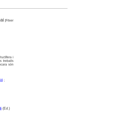
ai
[Fitxer
uctífera i
 treballs
encara són
ió
;
i
(Ed.)