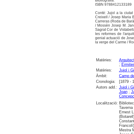
Bibliografia.
ISBN 9788412133189
Conté: Jujol a la ciutat
Creixell / Josep Maria 
Carreras (Roda de Barà)
/ Mossèn Josep M. Jané
Sagrat Cor de Vistabell
les reformes de l'arqu
genial actuació de Josep
la verge del Carme / Rog
Matèries:
Arquitec
;
Ermite
Matèries:
Jujol i 
Àmbit:
Camp de
Cronologia:
[1879 - 
Autors add.:
Jujol i 
Joan
;
J
Concepc
Localització:
Bibliote
Taverna (
Ernest L
(Botarel
Constant
Francolí)
Mestra M