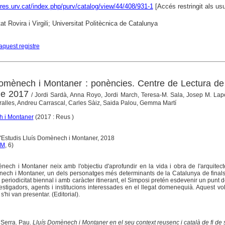
libres.urv.cat/index.php/purv/catalog/view/44/408/931-1
[Accés restringit als us
at Rovira i Virgili; Universitat Politècnica de Catalunya
aquest registre
omènech i Montaner : ponències. Centre de Lectura de
 de 2017
/ Jordi Sardà, Anna Royo, Jordi March, Teresa-M. Sala, Josep M. Lap
alles, Andreu Carrascal, Carles Sàiz, Saida Palou, Gemma Martí
h i Montaner
(2017 : Reus )
d'Estudis Lluís Domènech i Montaner, 2018
IM
, 6)
ech i Montaner neix amb l'objectiu d'aprofundir en la vida i obra de l'arquitecte,
ènech i Montaner, un dels personatges més determinants de la Catalunya de finals
 periodicitat biennal i amb caràcter itinerant, el Simposi pretén esdevenir un punt 
estigadors, agents i institucions interessades en el llegat domenequià. Aquest vo
'hi van presentar. (Editorial).
Serra. Pau.
Lluís Domènech i Montaner en el seu context reusenc i català de fi de 