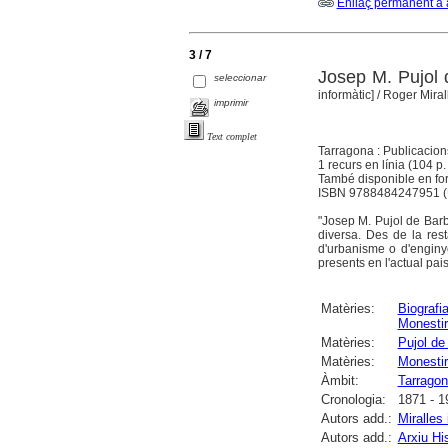
Enllaç permanent a 
3 / 7
Josep M. Pujol d
seleccionar
informàtic]
/ Roger Miral
imprimir
Text complet
Tarragona : Publicacio
1 recurs en línia (104 p. : 
També disponible en for
ISBN 9788484247951 (
"Josep M. Pujol de Barbe
diversa. Des de la res
d'urbanisme o d'enginye
presents en l'actual pais
Matèries:
Biografi
Monesti
Matèries:
Pujol de
Matèries:
Monestir
Àmbit:
Tarrago
Cronologia:
1871 - 1
Autors add.:
Miralles 
Autors add.:
Arxiu Hi