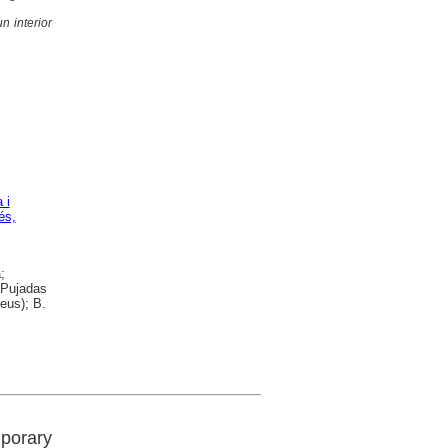
n interior
 i
és,
;
i Pujadas
eus); B.
porary