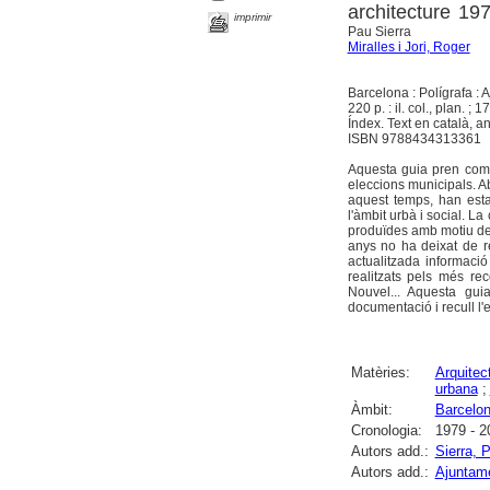
architecture 1
imprimir
Pau Sierra
Miralles i Jori, Roger
Barcelona : Polígrafa :
220 p. : il. col., plan. ; 1
Índex. Text en català, an
ISBN 9788434313361
Aquesta guia pren com 
eleccions municipals. Ab
aquest temps, han esta
l'àmbit urbà i social. La
produïdes amb motiu de
anys no ha deixat de r
actualitzada informaci
realitzats pels més re
Nouvel... Aquesta guia
documentació i recull l'e
Matèries:
Arquitec
urbana
;
Àmbit:
Barcelo
Cronologia:
1979 - 2
Autors add.:
Sierra, 
Autors add.:
Ajuntam