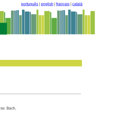
português
|
english
|
français
|
català
ras Bach,