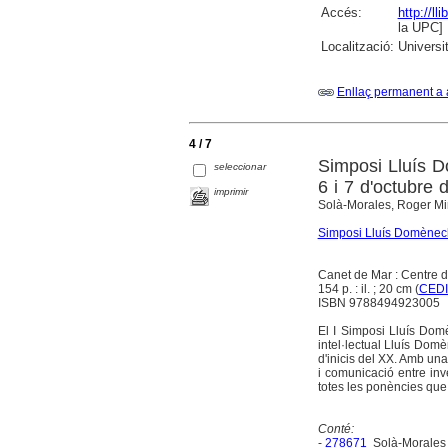
Accés:
http://l
la UPC]
Localització:
Universit
Enllaç permanent a 
4 / 7
Simposi Lluís D
seleccionar
6 i 7 d'octubre
imprimir
Solà-Morales, Roger Mir
Simposi Lluís Domènec
Canet de Mar : Centre 
154 p. : il. ; 20 cm (
CED
ISBN 9788494923005
El I Simposi Lluís Domèn
intel·lectual Lluís Dom
d'inicis del XX. Amb una
i comunicació entre inv
totes les ponències que s
Conté:
-
278671
Solà-Morales 