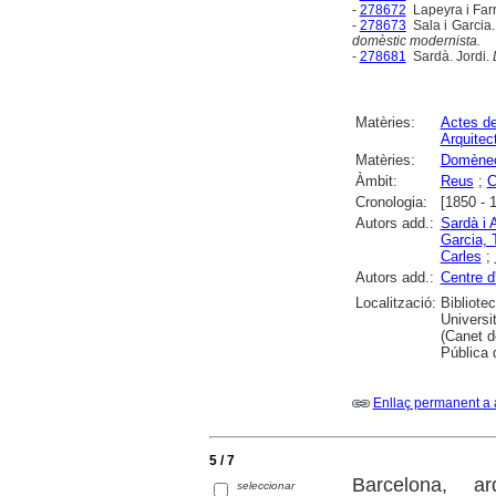
-
278672
Lapeyra i Far
-
278673
Sala i Garcia
domèstic modernista.
-
278681
Sardà. Jordi.
Matèries:
Actes d
Arquitec
Matèries:
Domènech
Àmbit:
Reus
;
C
Cronologia:
[1850 - 
Autors add.:
Sardà i 
Garcia, 
Carles
;
Autors add.:
Centre d
Localització:
Bibliote
Universi
(Canet d
Pública 
Enllaç permanent a 
5 / 7
Barcelona, a
seleccionar