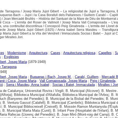
 de Tarragona / Josep Maria Jujol Gibert -- La religiositat de Jujol a Tarragona, 
Buqueras Bach -- Jujol i la Casa Borafull dels Pallaresos / Guillem Carabí -- Capi
 / Joan Mercadé Brullés -- Història del Santuari de la Mare de Déu de Montserrat 
 Coca -- L'ermita del Roser de Vallmoll / Josep Maria Vall Comaposada -- L'esg
a, una continuïtat discontínua / Concepció Peig Ginabreda -- L'ermita del Lloret 
itecte Josep Maria Jujol Gibert (1925) / Anna Isabel Serra Masdeu -- Transfigur
 Maria Jujol Gibert a la Vila del Vendrell / Immaculada Socias i Batet -- Jujol al 
er Miralles Jori.
tes
;
Modernisme
;
Arquitectura
;
Cases
;
Arquitectura religiosa
;
Capelles
;
Sa
s
;
Esglésies
Gibert, Josep Maria
(1879-1949)
 Tarragona
1949]
Gibert, Josep Maria
;
Buqueras i Bach, Josep M.
;
Carabí, Guillem
;
Mercadé Br
ané i Coca, Josep Maria
;
Vall Comaposada, Josep Maria
;
Peig i Ginabreda,
ió
;
Serra i Masdeu, Anna Isabel
;
Socias i Batet, Immaculada
;
Miralles i Jor
ca de Catalunya; Universitat Rovira i Virgili; B. Municipal (Alcover); B. Mestre
Alforja); Biblioteca Municipal d'Altafulla; Biblioteca Municipal de l'Arboç; B. 
luch (Banyeres del Penedès); B. Municipal de la Bisbal del Penedès; B. Muni
l); B. Ventura Gassol (Calafell); B. Municipal (Cambrils); Biblioteca Municipal 
í; B. Municipal Bibliocreixell (Creixell); B. Mossèn Ramon Muntanyola (l'Espl
; B. Municipal Marta Mata (Cunit); B. Infant Pere (Hospitalet de l'Infant); B. M
aria Rafecas (Llorenç del Penedès); B. Joan Miró (Mont-roig del Camp); B. 