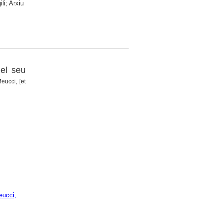
li; Arxiu
 el seu
eucci, [et
ucci,