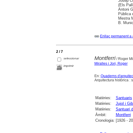
Josep Co
(Els Pal
Antoni G
Pública 
Mestra M
B. Munic
Enllaç permanent a 
2 / 7
Montferri
seleccionar
/ Roger Mi
Miralles i Jori, Roger
imprimir
En:
Quaderns d'arquitec
Arquitectura històrica : 
Matèries:
Santuaris
Matèries:
Jujol i Gi
Matèries:
Santuari 
Àmbit:
Montferri
Cronologia:
[1926 - 2