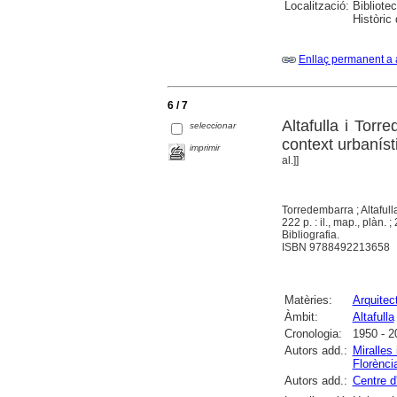
Localització:
Bibliotec
Històric
Enllaç permanent a 
6 / 7
Altafulla i Tor
seleccionar
context urbaníst
imprimir
al.]]
Torredembarra ; Altafull
222 p. : il., map., plàn. ;
Bibliografia.
ISBN 9788492213658
Matèries:
Arquitec
Àmbit:
Altafulla
Cronologia:
1950 - 2
Autors add.:
Miralles 
Florènci
Autors add.:
Centre d