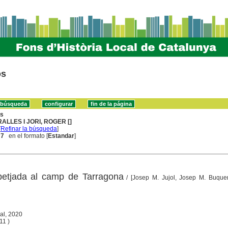
os
ns
RALLES I JORI, ROGER []
[
Refinar la búsqueda
]
 7
en el formato [
Estandar
]
 petjada al camp de Tarragona
/ [Josep M. Jujol, Josep M. Buque
ial, 2020
 11 )