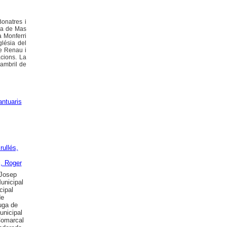
Bonatres i
lla de Mas
a Monferri
lésia del
de Renau i
acions. La
Cambril de
ntuaris
ullés,
i, Roger
 Josep
Municipal
cipal
de
uga de
unicipal
Comarcal