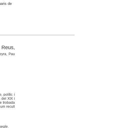
uaris de
 Reus,
eyra, Pau
 polític i
 del XIX i
de trobada
lum recull
segle.