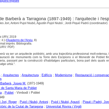
aquest registre
e Barberà a Tarragona (1897-1949) : l'arquitecte i l'esp
les Jori, Antoni Pujol Niubó, Agustín Pujol Niubó ; Jordi Piqué Padró (coordinador)
ns URV, 2019
il.) (
Quaderns de l'Arxiu
, 8)
mat imprès. Bibliografia.
URV: PDF)
rà va ser un arquitecte polièdric, amb una trajectòria professional molt extensa, fr
tauració de monuments com la Torre dels Escipions o el Monestir de Poblet fins
ria, passant per la construcció d'habitatges particulars, bona part dels quals 
atge urbà.".
a
;
Arquitectes
;
Arquitectura
;
Edificis
;
Modernisme
;
Restauració i conservac
rs
 Barberà, Josep M.
(1871-1949)
 de Santa Maria de Poblet
na
;
Poblet
- Vimbodí i Poblet
949
i Jori, Roger
;
Pujol i Niubó, Antoni
;
Pujol i Niubó, Agustí
;
Piqué i Padró, Jord
stòric de la Ciutat de Tarragona
;
Universitat Rovira i Virgili