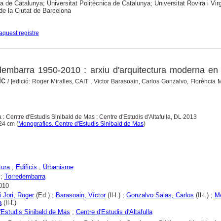
a de Catalunya; Universitat Politècnica de Catalunya; Universitat Rovira i Virgi
 de la Ciutat de Barcelona
aquest registre
redembarra 1950-2010 : arxiu d'arquitectura moderna en
ic
/ [edició: Roger Miralles, CAIT , Victor Barasoain, Carlos Gonzalvo, Florència M
a : Centre d'Estudis Sinibald de Mas : Centre d'Estudis d'Altafulla, DL 2013
 24 cm (
Monografies. Centre d'Estudis Sinibald de Mas
)
tura
;
Edificis
;
Urbanisme
;
Torredembarra
010
i Jori, Roger
(Ed.) ;
Barasoain, Víctor
(Il·l.) ;
Gonzalvo Salas, Carlos
(Il·l.) ;
Me
a
(Il·l.)
'Estudis Sinibald de Mas
;
Centre d'Estudis d'Altafulla