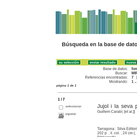
Búsqueda en la base de dat
Base de datos:
fo
Buscar:
MI
Referencias encontradas:
7
Mostrando:
1 ..
página 1 de 1
1 / 7
Jujol i la seva
seleccionar
Guillem Carabí, [et al.]]
imprimir
Tarragona : Silva Editor
202 p. : il. col. ; 24 cm (
,