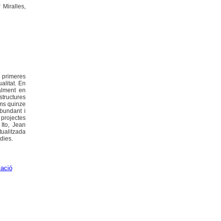
Miralles,
 primeres
alitat. En
alment en
structures
ims quinze
abundant i
projectes
Ito, Jean
ualitzada
dies.
ació