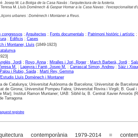
ré. Josep M.
La Botiga de la Casa Navàs : l'arquitectura de la fusteria.
. Teresa M.
Lluís Domènech & Gaspar Homar a la Casa Navas : l'excepcionalitat d'u
Lliçons urbanes : Domènech i Montaner a Reus.
e congressos
;
Arquitectes
;
Fonts documentals
;
Patrimoni històric i artístic
;
tura
;
Edificis
;
Cases
 i Montaner, Lluís
(1849-1923)
atalunya
1923]
Anglès, Jordi
;
Royo, Anna
;
Miralles i Jori, Roger
;
March Barberà, Jordi
;
Sala
Teresa M.
;
Lapeyra i Farré, Josep M.
;
Carrascal Simon, Andreu
;
Sàiz i Xiqu
Palou i Rubio, Saida
;
Martí Rey, Gemma
'Estudis Lluís Domènech i Montaner
ca de Catalunya; Universitat Autònoma de Barcelona; Universitat de Barcelona
tat de Girona; Universitat Pompeu Fabra; Universitat Rovira i Virgili; B. Gual 
e Mar); Institut Ramon Muntaner; UAB: Sibhil·la; B. Central Xavier Amorós (R
de Tarragona
aquest registre
rquitectura contemporània 1979-2014 = contem