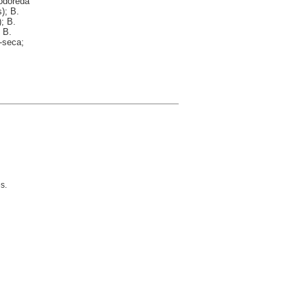
Rodoreda
); B.
; B.
 B.
-seca;
s.