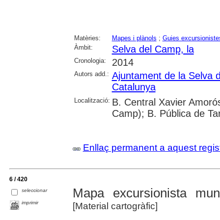
Matèries:
Mapes i plànols
;
Guies excursioniste
Àmbit:
Selva del Camp, la
Cronologia:
2014
Autors add.:
Ajuntament de la Selva 
Catalunya
Localització:
B. Central Xavier Amorós
Camp); B. Pública de Ta
Enllaç permanent a aquest regis
6 / 420
Mapa excursionista mu
seleccionar
imprimir
[Material cartogràfic]