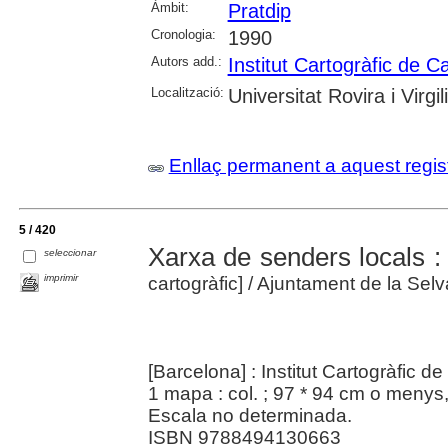
Àmbit:
Pratdip
Cronologia:
1990
Autors add.:
Institut Cartogràfic de C
Localització:
Universitat Rovira i Virgili
Enllaç permanent a aquest regis
5 / 420
Xarxa de senders locals :
seleccionar
imprimir
cartogràfic]
/ Ajuntament de la Sel
[Barcelona] : Institut Cartogràfic 
1 mapa : col. ; 97 * 94 cm o menys
Escala no determinada.
ISBN 9788494130663