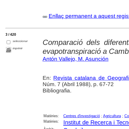
Enllaç permanent a aquest regis
3 / 420
Comparació dels diferen
seleccionar
imprimir
evapotranspiració a Cambr
Antón Vallejo, M. Asunción
En:
Revista catalana de Geograf
Núm. 7 (Abril 1988), p. 67-72
Bibliografia.
Matèries:
Centres d'investigació
;
Agricultura
;
Co
Matèries:
Institut de Recerca i Tec