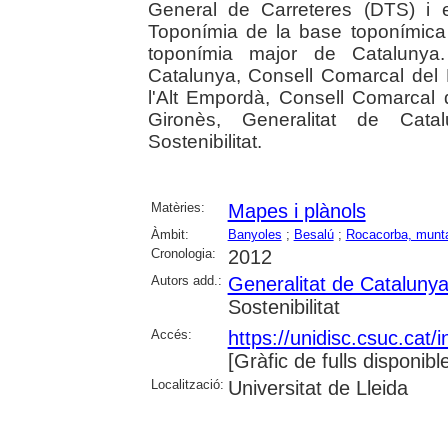
General de Carreteres (DTS) i 
Toponímia de la base toponímica 
toponímia major de Catalunya. 
Catalunya, Consell Comarcal del 
l'Alt Empordà, Consell Comarcal 
Gironès, Generalitat de Catal
Sostenibilitat.
Matèries:
Mapes i plànols
Àmbit:
Banyoles
;
Besalú
;
Rocacorba, munt
Cronologia:
2012
Autors add.:
Generalitat de Cataluny
Sostenibilitat
Accés:
https://unidisc.csuc.ca
[Gràfic de fulls disponibl
Localització:
Universitat de Lleida