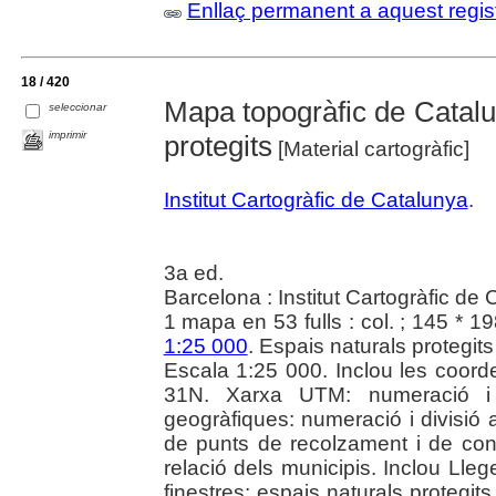
Enllaç permanent a aquest regis
18 / 420
Mapa topogràfic de Catalu
seleccionar
imprimir
protegits
[Material cartogràfic]
Institut Cartogràfic de Catalunya
.
3a ed.
Barcelona : Institut Cartogràfic de
1 mapa en 53 fulls : col. ; 145 * 1
1:25 000
. Espais naturals protegits
Escala 1:25 000. Inclou les coor
31N. Xarxa UTM: numeració i
geogràfiques: numeració i divisió 
de punts de recolzament i de cont
relació dels municipis. Inclou Llege
finestres: espais naturals protegit