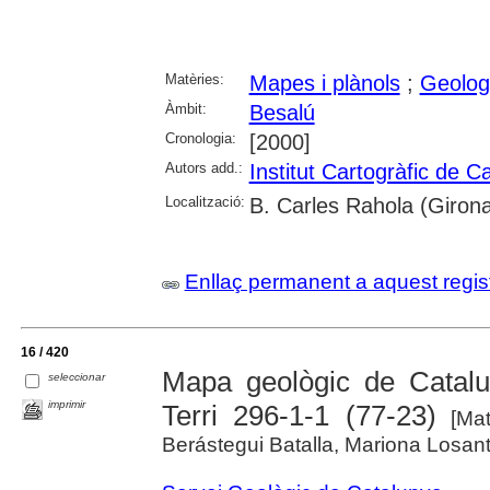
Matèries:
Mapes i plànols
;
Geolog
Àmbit:
Besalú
Cronologia:
[2000]
Autors add.:
Institut Cartogràfic de C
Localització:
B. Carles Rahola (Giron
Enllaç permanent a aquest regis
16 / 420
Mapa geològic de Catalu
seleccionar
imprimir
Terri 296-1-1 (77-23)
[Mate
Berástegui Batalla, Mariona Losanto