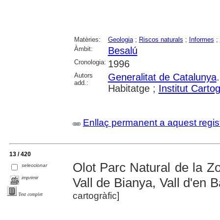
Matèries:
Geologia
;
Riscos naturals
;
Informes
;
Àmbit:
Besalú
Cronologia:
1996
Autors
Generalitat de Catalunya
add.:
Habitatge ;
Institut Carto
Enllaç permanent a aquest regis
13 / 420
Olot Parc Natural de la Z
seleccionar
imprimir
Vall de Bianya, Vall d'en 
cartogràfic]
Text complet