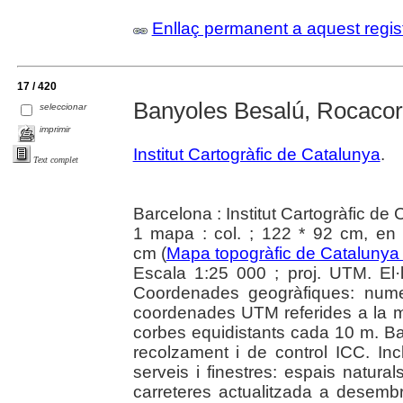
Enllaç permanent a aquest regis
17 / 420
Banyoles Besalú, Rocaco
seleccionar
imprimir
Institut Cartogràfic de Catalunya
.
Text complet
Barcelona : Institut Cartogràfic de
1 mapa : col. ; 122 * 92 cm, en 
cm (
Mapa topogràfic de Catalunya
Escala 1:25 000 ; proj. UTM. El
Coordenades geogràfiques: numera
coordenades UTM referides a la 
corbes equidistants cada 10 m. Ba
recolzament i de control ICC. Incl
serveis i finestres: espais natural
carreteres actualitzada a desembr