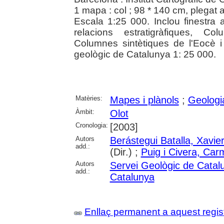
1 mapa : col ; 98 * 140 cm, plegat 
Escala 1:25 000. Inclou finest
relacions estratigràfiques, Co
Columnes sintètiques de l'Eocè i 
geològic de Catalunya 1: 25 000.
Matèries:
Mapes i plànols
;
Geologi
Àmbit:
Olot
Cronologia:
[2003]
Autors
Berástegui Batalla, Xavie
add.:
(Dir.) ;
Puig i Civera, Car
Autors
Servei Geològic de Catal
add.:
Catalunya
Enllaç permanent a aquest regis