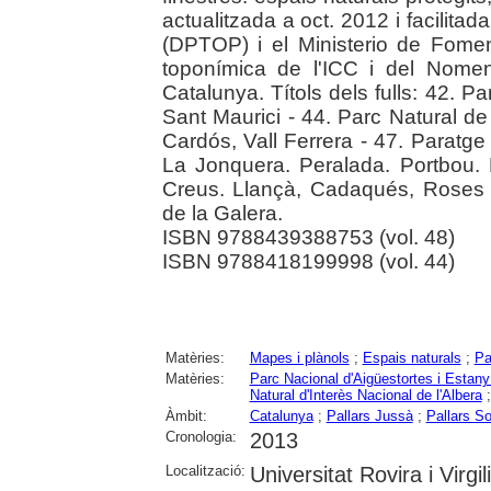
actualitzada a oct. 2012 i facilita
(DPTOP) i el Ministerio de Fome
toponímica de l'ICC i del Nomen
Catalunya. Títols dels fulls: 42. P
Sant Maurici - 44. Parc Natural de 
Cardós, Vall Ferrera - 47. Paratge 
La Jonquera. Peralada. Portbou.
Creus. Llançà, Cadaqués, Roses -
de la Galera.
ISBN 9788439388753 (vol. 48)
ISBN 9788418199998 (vol. 44)
Matèries:
Mapes i plànols
;
Espais naturals
;
Pa
Matèries:
Parc Nacional d'Aigüestortes i Estany
Natural d'Interès Nacional de l'Albera
Àmbit:
Catalunya
;
Pallars Jussà
;
Pallars So
Cronologia:
2013
Localització:
Universitat Rovira i Virgil