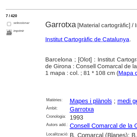
7 / 420
Garrotxa
seleccionar
[Material cartogràfic]
/ 
imprimir
Institut Cartogràfic de Catalunya
.
Barcelona ; [Olot] : Institut Carto
de Girona : Consell Comarcal de l
1 mapa : col. ; 81 * 108 cm (
Mapa c
Matèries:
Mapes i plànols
;
medi g
Àmbit:
Garrotxa
Cronologia:
1993
Autors add.:
Consell Comarcal de la 
Localització:
B. Comarcal (Blanes); B.