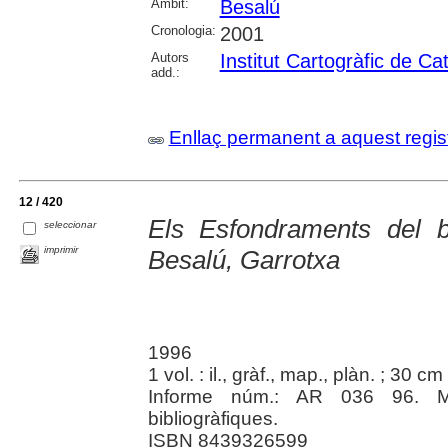
Àmbit:
Besalú
Cronologia:
2001
Autors
Institut Cartogràfic de Ca
add.:
Enllaç permanent a aquest regis
12 / 420
Els Esfondraments del 
seleccionar
imprimir
Besalú, Garrotxa
1996
1 vol. : il., gràf., map., plàn. ; 30 cm
Informe núm.: AR 036 96. Meca
bibliogràfiques.
ISBN 8439326599