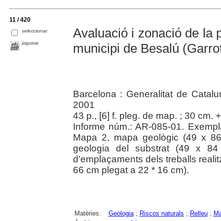
11 / 420
Avaluació i zonació de la p
seleccionar
imprimir
municipi de Besalú (Garro
Barcelona : Generalitat de Catalun
2001
43 p., [6] f. pleg. de map. ; 30 cm.
Informe núm.: AR-085-01. Exempl
Mapa 2, mapa geològic (49 x 86
geologia del substrat (49 x 
d'emplaçaments dels treballs realit
66 cm plegat a 22 * 16 cm).
Matèries:
Geologia
;
Riscos naturals
;
Relleu
;
Ma