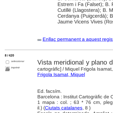
Estrem i Fa (Falset); B. 
Cutillé (Llagostera); B. 
Cerdanya (Puigcerdà); B
Jaume Vicens Vives (Ro
Enllaç permanent a aquest regis
8 / 420
Vista meridional y plano d
seleccionar
imprimir
cartogràfic]
/ Miquel Frigola Isamat
Frigola Isamat, Miquel
Ed. facsím.
Barcelona : Institut Cartogràfic de
1 mapa : col. ; 63 * 76 cm, ple
il.) (
Ciutats catalanes
, 8 )