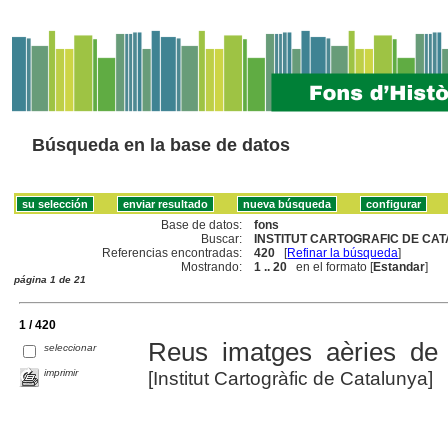
Búsqueda en la base de datos
Base de datos:
fons
Buscar:
INSTITUT CARTOGRAFIC DE CAT
Referencias encontradas:
420
[
Refinar la búsqueda
]
Mostrando:
1 .. 20
en el formato [
Estandar
]
página 1 de 21
1 / 420
Reus imatges aèries de
seleccionar
imprimir
[Institut Cartogràfic de Catalunya]