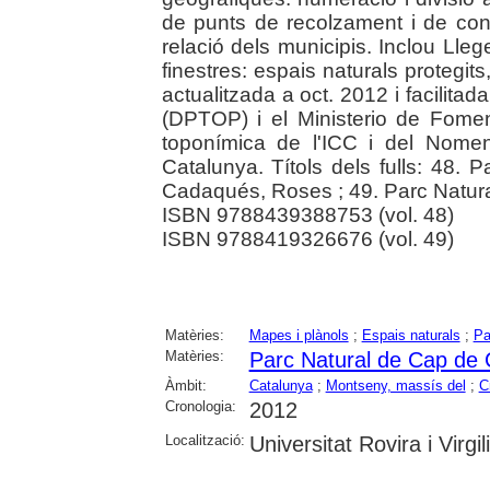
de punts de recolzament i de cont
relació dels municipis. Inclou Llege
finestres: espais naturals protegit
actualitzada a oct. 2012 i facilita
(DPTOP) i el Ministerio de Fome
toponímica de l'ICC i del Nomen
Catalunya. Títols dels fulls: 48.
Cadaqués, Roses ; 49. Parc Natura
ISBN 9788439388753 (vol. 48)
ISBN 9788419326676 (vol. 49)
Matèries:
Mapes i plànols
;
Espais naturals
;
Pa
Matèries:
Parc Natural de Cap de 
Àmbit:
Catalunya
;
Montseny, massís del
;
C
Cronologia:
2012
Localització:
Universitat Rovira i Virgili