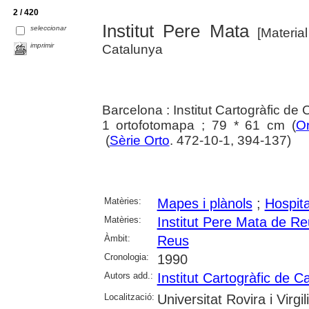
2 / 420
Institut Pere Mata
seleccionar
[Material
imprimir
Catalunya
Barcelona : Institut Cartogràfic de
1 ortofotomapa ; 79 * 61 cm (
O
(
Sèrie Orto
. 472-10-1, 394-137)
Matèries:
Mapes i plànols
;
Hospita
Matèries:
Institut Pere Mata de R
Àmbit:
Reus
Cronologia:
1990
Autors add.:
Institut Cartogràfic de C
Localització:
Universitat Rovira i Virgili