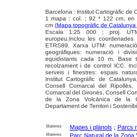
Barcelona : Institut Cartogràfic de
1 mapa : col. ; 92 * 122 cm, en 
cm (
Mapa topogràfic de Catalunya
Escala 1:25 000 ; proj. UTM
europeu.Inclou les coordenades
ETRS89. Xarxa UTM: numeració 
geogràfiques: numeració i divis
equidistants cada 10 m. Base t
recolzament i de control ICC. Incl
serveis i finestres: espais natura
Institut Cartogràfic de Catalun
Consell Comarcal del Ripollès,
Comarcal del Gironès, Consell Coma
de la Zona Volcànica de la Ga
Departament de Territori i Sostenibil
Matèries:
Mapes i plànols
;
Parcs n
Matèries:
Parc Natural de la Zona 