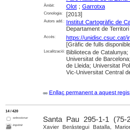
Àmbit:
Olot
;
Garrotxa
Cronologia:
[2013]
Autors add.:
Institut Cartogràfic de C
Departament de Territori i
Accés:
https://unidisc.csuc.ca
[Gràfic de fulls disponibl
Localització:
Biblioteca de Catalunya;
Universitat de Barcelona;
de Lleida; Universitat Po
Vic-Universitat Central 
Enllaç permanent a aquest regis
14 / 420
Santa Pau 295-1-1 (75-2
seleccionar
imprimir
Xavier Berástegui Batalla, Mari