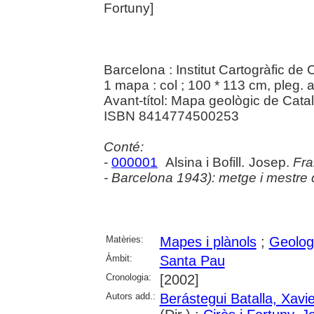
Fortuny]
Barcelona : Institut Cartogràfic de
1 mapa : col ; 100 * 113 cm, pleg. 
Avant-títol: Mapa geològic de Cata
ISBN 8414774500253
Conté:
-
000001
Alsina i Bofill. Josep.
Fra
- Barcelona 1943): metge i mestre
Matèries:
Mapes i plànols
;
Geolog
Àmbit:
Santa Pau
Cronologia:
[2002]
Autors add.:
Berástegui Batalla, Xavie