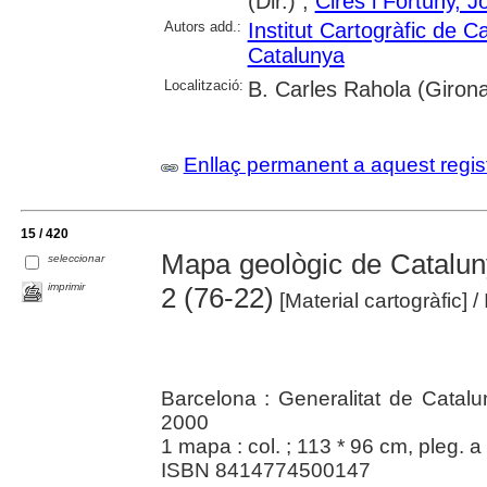
(Dir.) ;
Cirès i Fortuny, Jo
Autors add.:
Institut Cartogràfic de C
Catalunya
Localització:
B. Carles Rahola (Giron
Enllaç permanent a aquest regis
15 / 420
Mapa geològic de Cataluny
seleccionar
imprimir
2 (76-22)
[Material cartogràfic]
/
Barcelona : Generalitat de Catalun
2000
1 mapa : col. ; 113 * 96 cm, pleg. a
ISBN 8414774500147