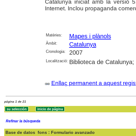
Catalunya iniciat amb la versió 5
Internet. Inclou propaganda comerc
Matèries:
Mapes i plànols
Àmbit:
Catalunya
Cronologia:
2007
Localització:
Biblioteca de Catalunya;
Enllaç permanent a aquest regis
página 1 de 21
Refinar la búsqueda
Base de datos
fons : Formulario avanzado