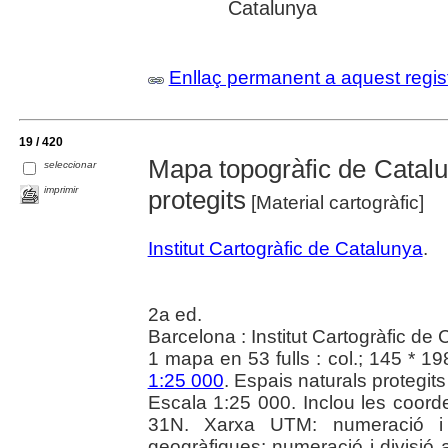
Catalunya
Enllaç permanent a aquest regis
19 / 420
Mapa topogràfic de Catalu
seleccionar
imprimir
protegits
[Material cartogràfic]
Institut Cartogràfic de Catalunya
.
2a ed.
Barcelona : Institut Cartogràfic de
1 mapa en 53 fulls : col.; 145 * 1
1:25 000
. Espais naturals protegits
Escala 1:25 000. Inclou les coor
31N. Xarxa UTM: numeració i
geogràfiques: numeració i divisió 