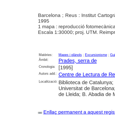
Barcelona ; Reus : Institut Cartog
1995
1 mapa : reproducció fotomecànica 
Escala 1:30000; proj. UTM. Reimpr
Matèries:
Mapes i plànols
;
Excursionisme
;
Gui
Àmbit:
Prades, serra de
Cronologia:
[1995]
Autors add.:
Centre de Lectura de R
Localització:
Biblioteca de Catalunya;
Universitat de Barcelona;
de Lleida; B. Abadia de Mo
Enllaç permanent a aquest regis