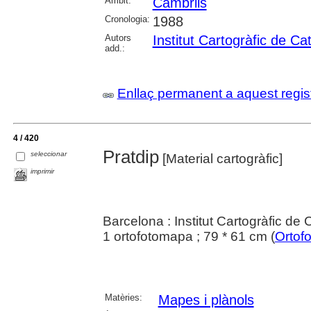
Àmbit:
Cambrils
Cronologia:
1988
Autors
Institut Cartogràfic de Ca
add.:
Enllaç permanent a aquest regis
4 / 420
Pratdip
seleccionar
[Material cartogràfic]
imprimir
Barcelona : Institut Cartogràfic de
1 ortofotomapa ; 79 * 61 cm (
Ortof
Matèries:
Mapes i plànols