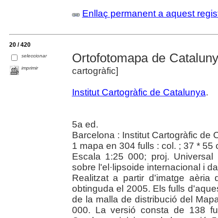
Enllaç permanent a aquest regis
20 / 420
Ortofotomapa de Catalunya
seleccionar
imprimir
cartogràfic]
Institut Cartogràfic de Catalunya
.
5a ed.
Barcelona : Institut Cartogràfic de
1 mapa en 304 fulls : col. ; 37 * 55
Escala 1:25 000; proj. Universa
sobre l'el·lipsoide internacional i 
Realitzat a partir d'imatge aèria 
obtinguda el 2005. Els fulls d'aque
de la malla de distribució del Ma
000. La versió consta de 138 fu