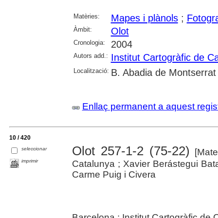
Matèries:
Mapes i plànols
;
Fotogra
Àmbit:
Olot
Cronologia:
2004
Autors add.:
Institut Cartogràfic de C
Localització:
B. Abadia de Montserrat
Enllaç permanent a aquest regis
10 / 420
Olot 257-1-2 (75-22)
seleccionar
[Mater
imprimir
Catalunya ; Xavier Berástegui Bata
Carme Puig i Civera
Barcelona : Institut Cartogràfic de