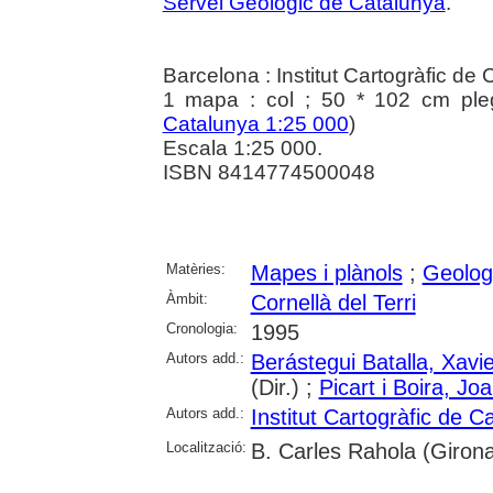
Servei Geològic de Catalunya
.
Barcelona : Institut Cartogràfic de
1 mapa : col ; 50 * 102 cm ple
Catalunya 1:25 000
)
Escala 1:25 000.
ISBN 8414774500048
Matèries:
Mapes i plànols
;
Geolog
Àmbit:
Cornellà del Terri
Cronologia:
1995
Autors add.:
Berástegui Batalla, Xavie
(Dir.) ;
Picart i Boira, Jo
Autors add.:
Institut Cartogràfic de C
Localització:
B. Carles Rahola (Giron