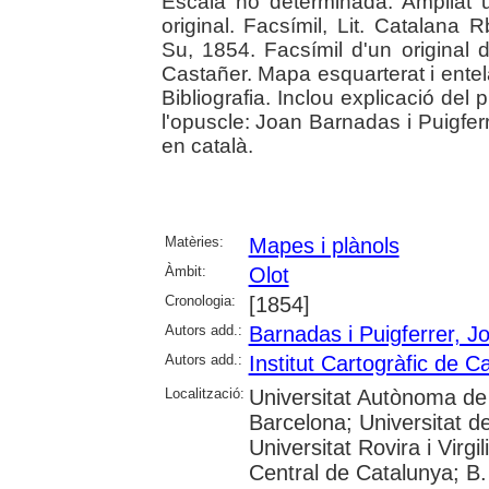
Escala no determinada. Ampliat un
original. Facsímil, Lit. Catalana
Su, 1854. Facsímil d'un original de
Castañer. Mapa esquarterat i entela
Bibliografia. Inclou explicació del p
l'opuscle: Joan Barnadas i Puigferr
en català.
Matèries:
Mapes i plànols
Àmbit:
Olot
Cronologia:
[1854]
Autors add.:
Barnadas i Puigferrer, J
Autors add.:
Institut Cartogràfic de C
Localització:
Universitat Autònoma de 
Barcelona; Universitat de
Universitat Rovira i Virgil
Central de Catalunya; B.