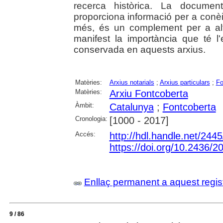
recerca històrica. La documen
proporciona informació per a conèi
més, és un complement per a alt
manifest la importància que té l
conservada en aquests arxius.
Matèries:
Arxius notarials
;
Arxius particulars
;
Fo
Matèries:
Arxiu Fontcoberta
Àmbit:
Catalunya
;
Fontcoberta
Cronologia:
[1000 - 2017]
Accés:
http://hdl.handle.net/244
https://doi.org/10.2436/2
Enllaç permanent a aquest regis
9 / 86