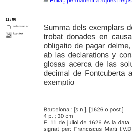
Enllaç permanent a aquest regis
11 / 86
Summa dels exemplars de 
seleccionar
imprimir
trobat donades en causas
obligatio de pagar delme,
ab las declarations y con
glosas acerca de las sol
decimal de Fontcuberta a
exemptio
Barcelona : [s.n.], [1626 o post.]
4 p. ; 30 cm
El 11 de juliol de 1626 és la data
signat per: Franciscus Marti I.V.D