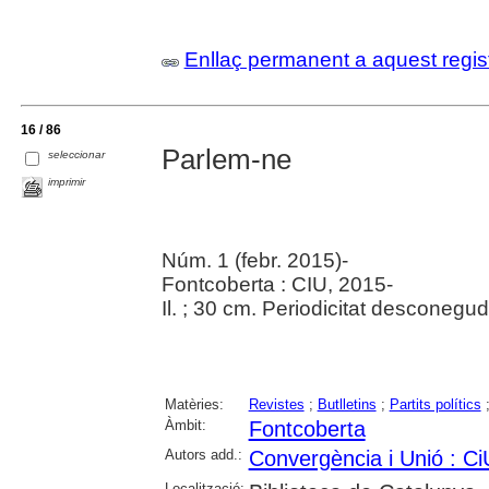
Enllaç permanent a aquest regis
16 / 86
Parlem-ne
seleccionar
imprimir
Núm. 1 (febr. 2015)-
Fontcoberta : CIU, 2015-
Il. ; 30 cm. Periodicitat desconegud
Matèries:
Revistes
;
Butlletins
;
Partits polítics
Àmbit:
Fontcoberta
Autors add.:
Convergència i Unió : Ci
Localització: