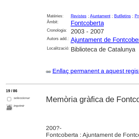
Matèries:
Revistes
;
Ajuntament
;
Butlletins
;
Pr
Àmbit:
Fontcoberta
Cronologia:
2003 - 2007
Autors add.:
Ajuntament de Fontcobe
Localització:
Biblioteca de Catalunya
Enllaç permanent a aquest regis
19 / 86
Memòria gràfica de Fontco
seleccionar
imprimir
200?-
Fontcoberta : Ajuntament de Fontc