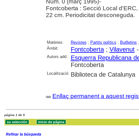
Núm. 0 (març 1995)-
Fontcoberta : Secció Local d'ERC,
22 cm. Periodicitat desconeguda.
Matèries:
Revistes
;
Partits polítics
;
Butlletins
Àmbit:
Fontcoberta
;
Vilavenut
-
Autors add.:
Esquerra Republicana d
Fontcoberta
Localització:
Biblioteca de Catalunya
Enllaç permanent a aquest regis
página 1 de 5
Refinar la búsqueda