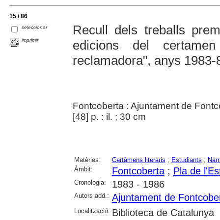
15 / 86
Recull dels treballs pre
seleccionar
imprimir
edicions del certamen 
reclamadora", anys 1983-
Fontcoberta : Ajuntament de Fontc
[48] p. : il. ; 30 cm
Matèries:
Certàmens literaris
;
Estudiants
;
Narr
Àmbit:
Fontcoberta
;
Pla de l'E
Cronologia:
1983 - 1986
Autors add.:
Ajuntament de Fontcobe
Localització:
Biblioteca de Catalunya