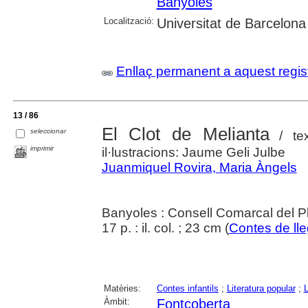
Banyoles
Localització:
Universitat de Barcelona
Enllaç permanent a aquest regis
13 / 86
El Clot de Melianta
seleccionar
/ tex
imprimir
il·lustracions: Jaume Geli Julbe
Juanmiquel Rovira, Maria Àngels
Banyoles : Consell Comarcal del Pl
17 p. : il. col. ; 23 cm (
Contes de ll
Matèries:
Contes infantils
;
Literatura popular
;
Àmbit:
Fontcoberta