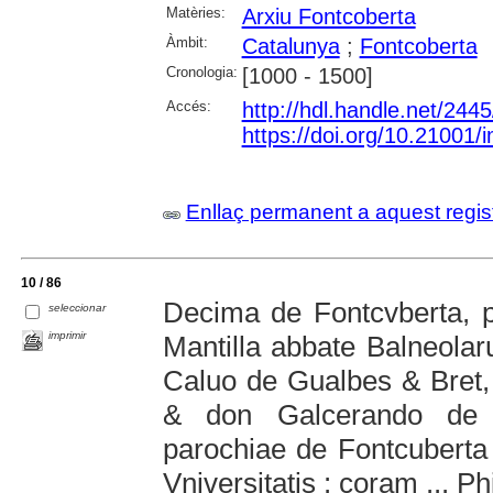
Matèries:
Arxiu Fontcoberta
Àmbit:
Catalunya
;
Fontcoberta
Cronologia:
[1000 - 1500]
Accés:
http://hdl.handle.net/244
https://doi.org/10.21001
Enllaç permanent a aquest regis
10 / 86
Decima de Fontcvberta, p
seleccionar
imprimir
Mantilla abbate Balneol
Caluo de Gualbes & Bret,
& don Galcerando de C
parochiae de Fontcubert
Vniversitatis : coram ... Ph