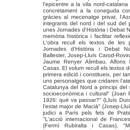
l'epicentre a la vila nord-catalana
concretament a la coneguda com 
gràcies al mecenatge privat, l'
integrants del nord i del sud del
unes Jornades d'Història i Debat N
memòria històrica i facilitar reflex
L'obra recull els textos de les
Jornades d'Història i Debat N
Ballester, Josep-Lluís Carod-Rovi
Jaume Renyer Alimbau, Alfons 
Casas. El volum recull els textos 
primera edició i constitueix, per ta
uns personatges que cridaren l'ate
Catalunya del Nord a principi del 
socioeconòmica i cultural" (Joan
1926: què va passar?" (Lluís Dura
l'estat major de Macià" (Josep-Llu
judici a París pels fets de Pra
"L'acció internacional de France
(Fermí Rubiralta i Casas), "M