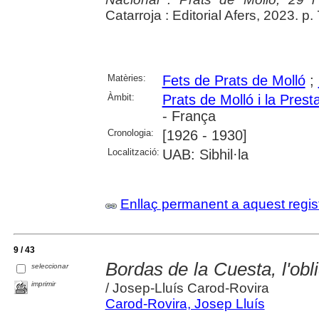
Catarroja : Editorial Afers, 2023. p.
Matèries:
Fets de Prats de Molló
;
Àmbit:
Prats de Molló i la Prest
- França
Cronologia:
[1926 - 1930]
Localització:
UAB: Sibhil·la
Enllaç permanent a aquest regis
9 / 43
Bordas de la Cuesta, l'obl
seleccionar
imprimir
/ Josep-Lluís Carod-Rovira
Carod-Rovira, Josep Lluís