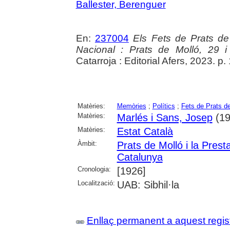
Ballester, Berenguer
En:
237004
Els Fets de Prats de 
Nacional : Prats de Molló, 29 
Catarroja : Editorial Afers, 2023. p
Matèries:
Memòries
;
Polítics
;
Fets de Prats d
Matèries:
Marlés i Sans, Josep
(19
Matèries:
Estat Català
Àmbit:
Prats de Molló i la Prest
Catalunya
Cronologia:
[1926]
Localització:
UAB: Sibhil·la
Enllaç permanent a aquest regis