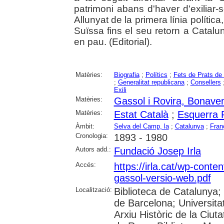
patrimoni abans d'haver d'exiliar-
Allunyat de la primera línia política
Suïssa fins el seu retorn a Catalun
en pau. (Editorial).
Matèries:
Biografia
;
Polítics
;
Fets de Prats de
;
Generalitat republicana
;
Consellers
Exili
Matèries:
Gassol i Rovira, Bonave
Matèries:
Estat Català
;
Esquerra 
Àmbit:
Selva del Camp, la
;
Catalunya
;
Fran
Cronologia:
1893 - 1980
Autors add.:
Fundació Josep Irla
Accés:
https://irla.cat/wp-conte
gassol-versio-web.pdf
Localització:
Biblioteca de Catalunya;
de Barcelona; Universitat 
Arxiu Històric de la Ciut