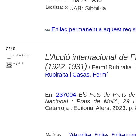
Localització:
UAB: Sibhil·la
Enllaç permanent a aquest regis
7 / 43
L'Acció internacional de 
seleccionar
imprimir
(1922-1931)
/ Fermí Rubiralta 
Rubiralta i Casas, Fermí
En:
237004
Els Fets de Prats de 
Nacional : Prats de Molló, 29 
Catarroja : Editorial Afers, 2023. p
Matèries:
Vida política
;
Polítics
;
Política inter