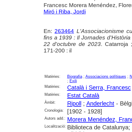
Francesc Morera Menéndez, Florenc
Miró i Riba, Jordi
En:
263464
L'Associacionisme cul
fins a 1939 : Il Jornades d'Història
22 d'octubre de 2023
. Catarroja 
171-200 : il
Matèries:
Biografia
;
Associacions polítiques
;
N
;
Exili
Matèries:
Català i Serra, Francesc
Matèries:
Estat Català
Àmbit:
Ripoll
;
Anderlecht
- Bèlg
Cronologia:
[1902 - 1928]
Autors add.:
Morera Menéndez, Fran
Localització:
Biblioteca de Catalunya