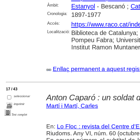
Àmbit:
Estanyol
- Bescanó ;
Cat
Cronologia:
1897-1977
Accés:
https://www.raco.cat/in
Localització:
Biblioteca de Catalunya; U
Pompeu Fabra; Universita
Institut Ramon Muntaner;
Enllaç permanent a aquest regis
17 / 43
Anton Caparó : un soldat 
seleccionar
imprimir
Martí i Martí, Carles
Text complet
En:
Lo Floc : revista del Centre 
Riudoms. Any VI, núm. 60 (octubre 