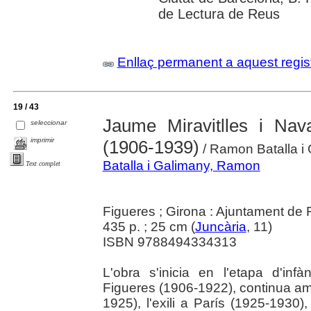
de Lectura de Reus
Enllaç permanent a aquest regis
19 / 43
Jaume Miravitlles i Nav
seleccionar
imprimir
(1906-1939)
/ Ramon Batalla i
Batalla i Galimany, Ramon
Text complet
Figueres ; Girona : Ajuntament de 
435 p. ; 25 cm (
Juncària
, 11)
ISBN 9788494334313
L'obra s'inicia en l'etapa d'inf
Figueres (1906-1922), continua am
1925), l'exili a París (1925-1930), 