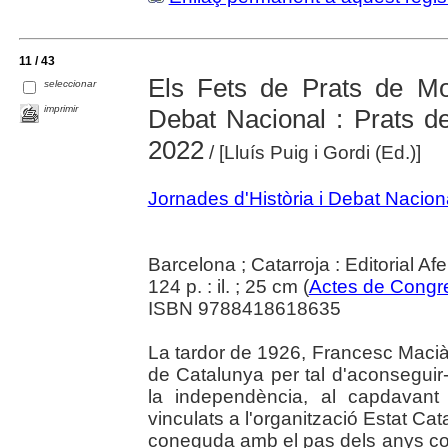
11 / 43
Els Fets de Prats de Mol
seleccionar
imprimir
Debat Nacional : Prats de
2022
/ [Lluís Puig i Gordi (Ed.)]
Jornades d'Història i Debat Nacion
Barcelona ; Catarroja : Editorial Af
124 p. : il. ; 25 cm (
Actes de Congr
ISBN 9788418618635
La tardor de 1926, Francesc Macià
de Catalunya per tal d'aconseguir-
la independència, al capdavant
vinculats a l'organització Estat Cat
coneguda amb el pas dels anys com 