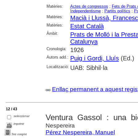
Matèries:
Actes de congressos
;
Fets de Prats 
Independentisme
;
Partits polítics
;
Po
Matèries:
Macià i Llussà, Francesc
Matèries:
Estat Català
Àmbit:
Prats de Molló i la Prest
Catalunya
Cronologia:
1926
Autors add.:
Puig i Gordi, Lluís
(Ed.)
Localització:
UAB: Sibhil·la
Enllaç permanent a aquest regis
12 / 43
Ventura Gassol : una bio
seleccionar
imprimir
Nespereira
Pérez Nespereira, Manuel
Text complet