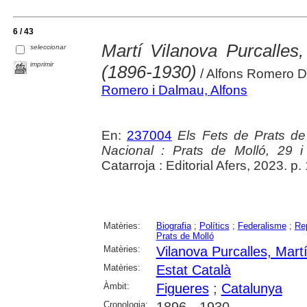
6 / 43
Martí Vilanova Purcalles
seleccionar
imprimir
(1896-1930)
/ Alfons Romero 
Romero i Dalmau, Alfons
En:
237004
Els Fets de Prats de 
Nacional : Prats de Molló, 29 
Catarroja : Editorial Afers, 2023. p.
Matèries:
Biografia
;
Polítics
;
Federalisme
;
Re
Prats de Molló
Matèries:
Vilanova Purcalles, Mart
Matèries:
Estat Català
Àmbit:
Figueres
;
Catalunya
Cronologia:
1896 - 1930