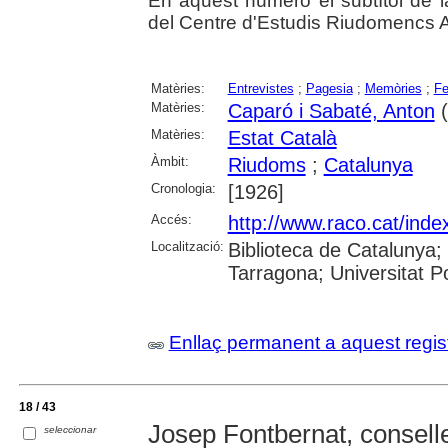
En aquest número el subtítol de la
del Centre d'Estudis Riudomencs 
Matèries:
Entrevistes
;
Pagesia
;
Memòries
;
Fe
Matèries:
Caparó i Sabaté, Anton
(
Matèries:
Estat Català
Àmbit:
Riudoms
;
Catalunya
Cronologia:
[1926]
Accés:
http://www.raco.cat/inde
Localització:
Biblioteca de Catalunya;
Tarragona; Universitat Po
Enllaç permanent a aquest regis
18 / 43
Josep Fontbernat, conselle
seleccionar