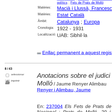
polítics
;
Fets de Prats de Molló
Matèries:
Macià i Llussà, Francesc
Matèries:
Estat Català
Àmbit:
Catalunya
;
Europa
Cronologia:
1922 - 1931
Localització:
UAB: Sibhil·la
Enllaç permanent a aquest regis
8 / 43
Anotacions sobre el judici
seleccionar
imprimir
Molló
/ Jaume Renyer Alimbau
Renyer i Alimbau, Jaume
En:
237004
Els Fets de Prats de 
Nacional : Prats de Molló, 29 