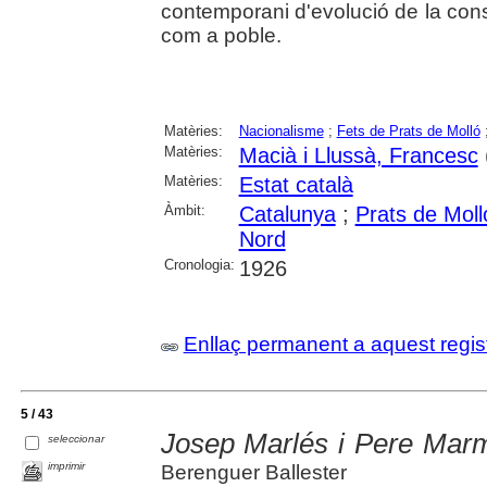
contemporani d'evolució de la consc
com a poble.
Matèries:
Nacionalisme
;
Fets de Prats de Molló
Matèries:
Macià i Llussà, Francesc
Matèries:
Estat català
Àmbit:
Catalunya
;
Prats de Moll
Nord
Cronologia:
1926
Enllaç permanent a aquest regis
5 / 43
Josep Marlés i Pere Marm
seleccionar
imprimir
Berenguer Ballester