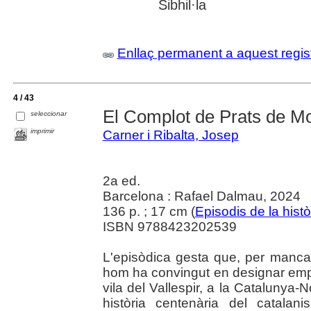
Sibhil·la
Enllaç permanent a aquest regis
4 / 43
El Complot de Prats de Mo
seleccionar
imprimir
Carner i Ribalta, Josep
2a ed.
Barcelona : Rafael Dalmau, 2024
136 p. ; 17 cm (
Episodis de la histò
ISBN 9788423202539
L'episòdica gesta que, per manca
hom ha convingut en designar emp
vila del Vallespir, a la Catalunya
història centenària del catalani