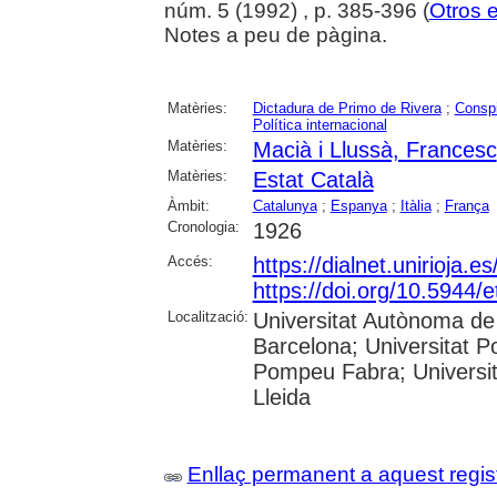
núm. 5 (1992) , p. 385-396 (
Otros 
Notes a peu de pàgina.
Matèries:
Dictadura de Primo de Rivera
;
Conspi
Política internacional
Matèries:
Macià i Llussà, Francesc
Matèries:
Estat Català
Àmbit:
Catalunya
;
Espanya
;
Itàlia
;
França
Cronologia:
1926
Accés:
https://dialnet.unirioja.
https://doi.org/10.5944/
Localització:
Universitat Autònoma de 
Barcelona; Universitat Po
Pompeu Fabra; Universitat
Lleida
Enllaç permanent a aquest regis