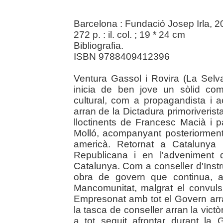
Barcelona : Fundació Josep Irla, 
272 p. : il. col. ; 19 * 24 cm
Bibliografia.
ISBN 9788409412396
Ventura Gassol i Rovira (La Sel
inicia de ben jove un sòlid com
cultural, com a propagandista i ac
arran de la Dictadura primoriverist
lloctinents de Francesc Macià i p
Molló, acompanyant posteriorment 
americà. Retornat a Catalunya 
Republicana i en l'adveniment 
Catalunya. Com a conseller d'Inst
obra de govern que continua, ac
Mancomunitat, malgrat el convul
Empresonat amb tot el Govern arr
la tasca de conseller arran la vict
a tot seguit afrontar durant la 