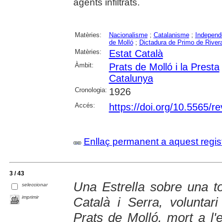
agents infiltrats.
Matèries:
Nacionalisme
;
Catalanisme
;
Independ
de Molló
;
Dictadura de Primo de River
Matèries:
Estat Català
Àmbit:
Prats de Molló i la Presta
Catalunya
Cronologia:
1926
Accés:
https://doi.org/10.5565/re
Enllaç permanent a aquest regis
3 / 43
Una Estrella sobre una t
seleccionar
imprimir
Català i Serra, voluntar
Prats de Molló, mort a l'e