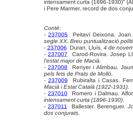
intensament curta (1896-1930)" (
i Pere Marmer, record de dos conjura
Conté:
-
237005
Peitaví Deixona. Joan
segle XX. Breu puntualització polít
-
237006
Duran. Lluís.
4 de novem
-
237007
Carod-Rovira. Josep Ll
l'estat major de Macià.
-
237008
Renyer i Alimbau. Jau
pels fets de Prats de Molló.
-
237009
Rubiralta i Casas. Fer
Macià i Estat Català (1922-1931).
-
237010
Romero i Dalmau. Alfo
intensament curta (1896-1930).
-
237011
Ballester. Berenguer.
J
dos conjurats.