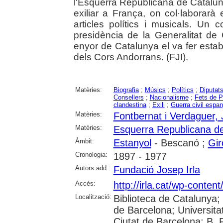
l'Esquerra Republicana de Catalun
exiliar a França, on col·laborarà e
articles polítics i musicals. Un co
presidència de la Generalitat de
enyor de Catalunya el va fer estab
dels Cors Andorrans. (FJI).
Matèries:
Biografia
;
Músics
;
Polítics
;
Diputat
Consellers
;
Nacionalisme
;
Fets de P
clandestina
;
Exili
;
Guerra civil espa
Matèries:
Fontbernat i Verdaguer,
Matèries:
Esquerra Republicana d
Àmbit:
Estanyol
- Bescanó ;
Gir
Cronologia:
1897 - 1977
Autors add.:
Fundació Josep Irla
Accés:
http://irla.cat/wp-conten
Localització:
Biblioteca de Catalunya;
de Barcelona; Universitat 
Ciutat de Barcelona; B. 