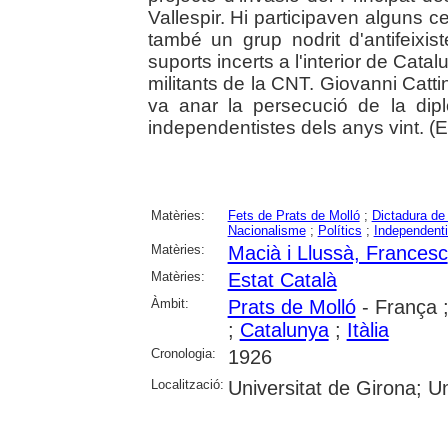
Vallespir. Hi participaven alguns c
també un grup nodrit d'antifeixi
suports incerts a l'interior de Cata
militants de la CNT. Giovanni Catt
va anar la persecució de la dipl
independentistes dels anys vint. (Ed
Matèries:
Fets de Prats de Molló
;
Dictadura de
Nacionalisme
;
Polítics
;
Independent
Matèries:
Macià i Llussà, Francesc
Matèries:
Estat Català
Àmbit:
Prats de Molló
- França 
;
Catalunya
;
Itàlia
Cronologia:
1926
Localització:
Universitat de Girona; Un