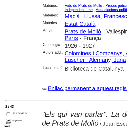
Matèries:
Fets de Prats de Molló
;
Procés judici
Independentisme
;
Associacions polít
Matèries:
Macià i Llussà, Francesc
Matèries:
Estat Català
Àmbit:
Prats de Molló
- Vallespi
París
- França
Cronologia:
1926 - 1927
Autors add.:
Colomines i Companys, 
Lüscher i Alemany, Jana
Localització:
Biblioteca de Catalunya
Enllaç permanent a aquest regis
2 / 43
"Els qui van parlar". La 
seleccionar
imprimir
de Prats de Molló
/ Joan Escu