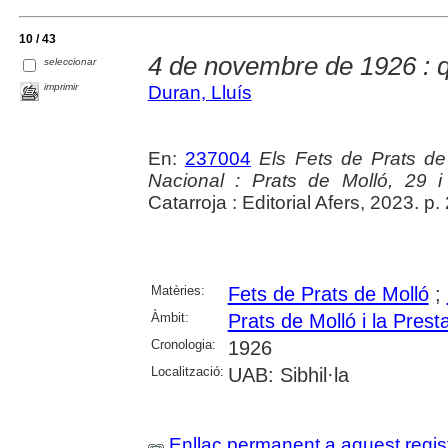
10 / 43
4 de novembre de 1926 : 
seleccionar
imprimir
Duran, Lluís
En:
237004
Els Fets de Prats de 
Nacional : Prats de Molló, 29 
Catarroja : Editorial Afers, 2023. p.
Matèries:
Fets de Prats de Molló
;
Àmbit:
Prats de Molló i la Prest
Cronologia:
1926
Localització:
UAB: Sibhil·la
Enllaç permanent a aquest regis