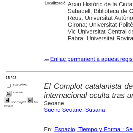
Localització:
Arxiu Històric de la Ciut
Sabadell; Biblioteca de 
Reus; Universitat Autòno
Girona; Universitat Polit
Vic-Universitat Central 
Fabra; Universitat Rovira i
Enllaç permanent a aquest regis
15 / 43
El Complot catalanista de
seleccionar
imprimir
internacional oculta tras 
Seoane
Text complet
Text
complet
Sueiro Seoane, Susana
En:
Espacio, Tiempo y Forma : Ser