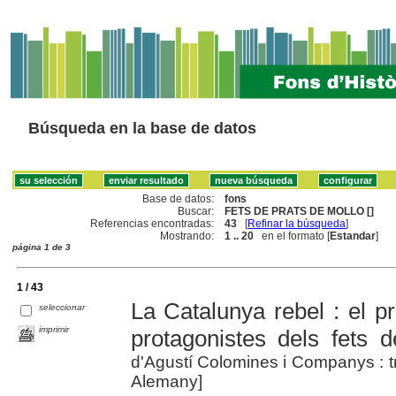
Búsqueda en la base de datos
Base de datos:
fons
Buscar:
FETS DE PRATS DE MOLLO []
Referencias encontradas:
43
[
Refinar la búsqueda
]
Mostrando:
1 .. 20
en el formato [
Estandar
]
página 1 de 3
1 / 43
La Catalunya rebel : el p
seleccionar
imprimir
protagonistes dels fets 
d'Agustí Colomines i Companys : t
Alemany]