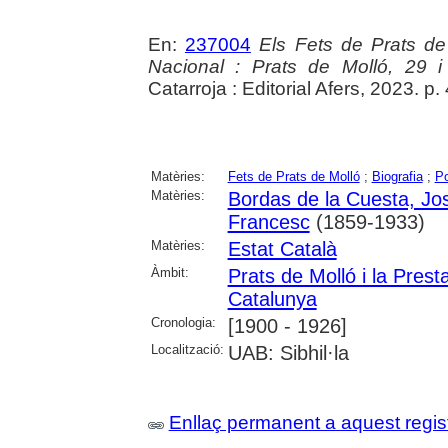
En:
237004
Els Fets de Prats de 
Nacional : Prats de Molló, 29 
Catarroja : Editorial Afers, 2023. p.
Matèries:
Fets de Prats de Molló
;
Biografia
;
Po
Matèries:
Bordas de la Cuesta, Jo
Francesc
(1859-1933)
Matèries:
Estat Català
Àmbit:
Prats de Molló i la Prest
Catalunya
Cronologia:
[1900 - 1926]
Localització:
UAB: Sibhil·la
Enllaç permanent a aquest regis