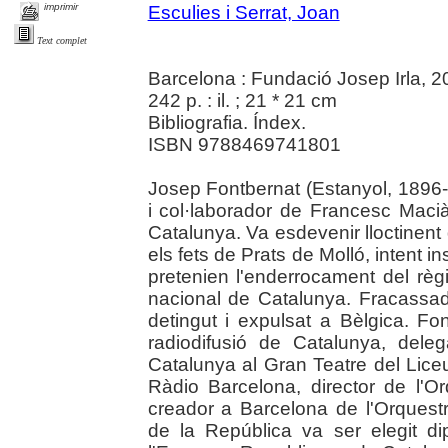
imprimir
Esculies i Serrat, Joan
Text complet
Barcelona : Fundació Josep Irla, 
242 p. : il. ; 21 * 21 cm
Bibliografia. Índex.
ISBN 9788469741801
Josep Fontbernat (Estanyol, 1896- 
i col·laborador de Francesc Macià 
Catalunya. Va esdevenir lloctinent 
els fets de Prats de Molló, intent 
pretenien l'enderrocament del règ
nacional de Catalunya. Fracassad
detingut i expulsat a Bèlgica. Fo
radiodifusió de Catalunya, dele
Catalunya al Gran Teatre del Liceu
Ràdio Barcelona, director de l'O
creador a Barcelona de l'Orquest
de la República va ser elegit d