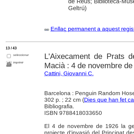
de Reus; Biblioteca-Muse
Geltrú)
Enllaç permanent a aquest regis
13 / 43
L'Aixecament de Prats de
seleccionar
imprimir
Macià : 4 de novembre de
Cattini, Giovanni C.
Barcelona : Penguin Random Hose 
302 p. ; 22 cm (
Dies que han fet c
Bibliografia.
ISBN 9788418033650
El 4 de novembre de 1926 la ge
projecte d'invasió del Principat d