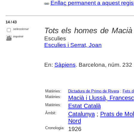
Enllaç permanent a aquest regis
14 / 43
Tots els homes de Macià 
seleccionar
imprimir
Esculies
Esculies i Serrat, Joan
En:
Sàpiens
. Barcelona, núm. 232 (j
Matèries:
Dictadura de Primo de Rivera
;
Fets d
Matèries:
Macià i Llussà, Francesc
Matèries:
Estat Català
Àmbit:
Catalunya
;
Prats de Mol
Nord
Cronologia:
1926