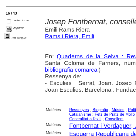
16 / 43
Josep Fontbernat, consell
seleccionar
imprimir
Emili Rams Riera
Rams i Riera, Emili
Text complet
En:
Quaderns de la Selva : Revi
Santa Coloma de Farners, núm.
bibliografia comarcal
)
Ressenya de:
- Esculies i Serrat, Joan. Josep 
Joan Esculies. Barcelona : Fundaci
Matèries:
Ressenyes
;
Biografia
;
Músics
;
Polí
Catalanisme
;
Fets de Prats de Molló
Generalitat a l'exili
;
Consellers
Matèries:
Fontbernat i Verdaguer,
Matèries:
Esquerra Republicana d