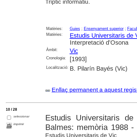
Tríptic informatiu.
Matèries:
Guies
;
Ensenyament superior
;
Facul
Matèries:
Estudis Universitaris de 
Interpretació d'Osona
Àmbit:
Vic
Cronologia:
[1993]
Localització:
B. Pilarín Bayés (Vic)
Enllaç permanent a aquest regis
10 / 28
Estudis Universitaris de
seleccionar
imprimir
Balmes: memòria 1988 -
Estudis Universitaris de Vic