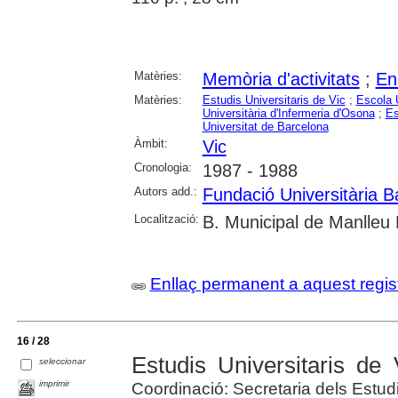
Matèries:
Memòria d'activitats
;
En
Matèries:
Estudis Universitaris de Vic
;
Escola 
Universitària d'Infermeria d'Osona
;
Es
Universitat de Barcelona
Àmbit:
Vic
Cronologia:
1987 - 1988
Autors add.:
Fundació Universitària 
Localització:
B. Municipal de Manlleu 
Enllaç permanent a aquest regis
16 / 28
Estudis Universitaris d
seleccionar
imprimir
Coordinació: Secretaria dels Estudi