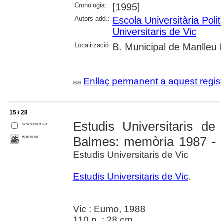
Cronologia:
[1995]
Autors add.:
Escola Universitària Pol
Universitaris de Vic
Localització:
B. Municipal de Manlleu 
Enllaç permanent a aquest regis
15 / 28
Estudis Universitaris de
seleccionar
imprimir
Balmes: memòria 1987 -
Estudis Universitaris de Vic
Estudis Universitaris de Vic
.
Vic : Eumo, 1988
110 p. ; 28 cm