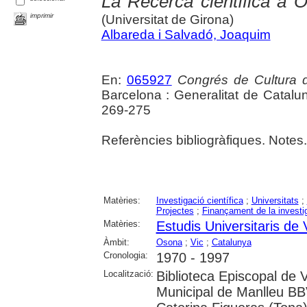
La Recerca científica a 
imprimir
(Universitat de Girona)
Albareda i Salvadó, Joaquim
En:
065927
Congrés de Cultura 
Barcelona : Generalitat de Catalu
269-275
Referències bibliogràfiques. Notes.
Matèries:
Investigació científica
;
Universitats
;
Projectes
;
Finançament de la investi
Matèries:
Estudis Universitaris de 
Àmbit:
Osona
;
Vic
;
Catalunya
Cronologia:
1970 - 1997
Localització:
Biblioteca Episcopal de V
Municipal de Manlleu BBVA