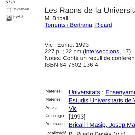
5 / 28
Les Raons de la Universit
seleccionar
imprimir
M. Bricall
Torrents i Bertrana, Ricard
Vic : Eumo, 1993
227 p. ; 22 cm (
Interseccions
, 17)
Notes. Conté un recull de conferènci
ISBN 84-7602-136-4
Matèries:
Universitats
;
Ensenyame
Matèries:
Estudis Universitaris de 
Àmbit:
Vic
Cronologia:
[1993]
Autors add.:
Bricall i Masip, Josep Ma
Localització:
B. Pilarín Bayés (Vic)