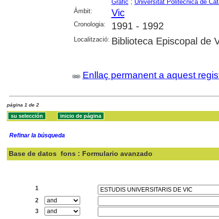
Gràfic
;
Universitat Politècnica de Ca
Àmbit:
Vic
Cronologia:
1991 - 1992
Localització:
Biblioteca Episcopal de V
Enllaç permanent a aquest regis
página 1 de 2
Refinar la búsqueda
Base de datos
fons : Formulario avanzado
Buscar:
1
2
3