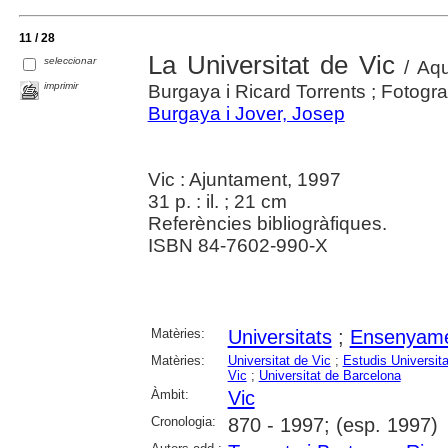
11 / 28
La Universitat de Vic
seleccionar
/ Aqu
imprimir
Burgaya i Ricard Torrents ; Fotogra
Burgaya i Jover, Josep
Vic : Ajuntament, 1997
31 p. : il. ; 21 cm
Referències bibliogràfiques.
ISBN 84-7602-990-X
Matèries:
Universitats
;
Ensenyame
Matèries:
Universitat de Vic
;
Estudis Universita
Vic
;
Universitat de Barcelona
Àmbit:
Vic
Cronologia:
870 - 1997; (esp. 1997)