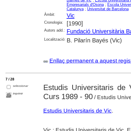
Balmes de Vic
;
Escola Universitària 
Empresarials d'Osona
;
Escola Univer
Catalunya
;
Universitat de Barcelona
Àmbit:
Vic
Cronologia:
[1990]
Autors add.:
Fundació Universitària 
Localització:
B. Pilarín Bayés (Vic)
Enllaç permanent a aquest regis
7 / 28
Estudis Universitaris de
seleccionar
imprimir
Curs 1989 - 90
/ Estudis Unive
Estudis Universitaris de Vic
.
Vic : Estudis Universitaris de Vic.