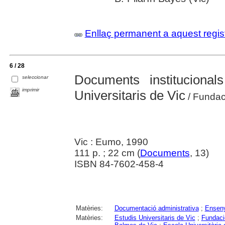
Enllaç permanent a aquest regis
6 / 28
Documents institucionals
seleccionar
imprimir
Universitaris de Vic
/ Fundac
Vic : Eumo, 1990
111 p. ; 22 cm (
Documents
, 13)
ISBN 84-7602-458-4
Matèries:
Documentació administrativa
;
Enseny
Matèries:
Estudis Universitaris de Vic
;
Fundaci