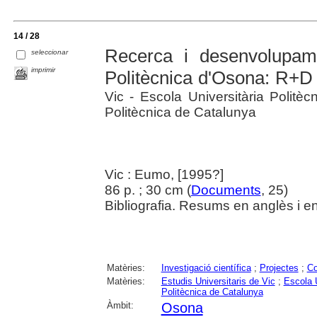
14 / 28
Recerca i desenvolupame
seleccionar
imprimir
Politècnica d'Osona: R+D
Vic - Escola Universitària Politèc
Politècnica de Catalunya
Vic : Eumo, [1995?]
86 p. ; 30 cm (
Documents
, 25)
Bibliografia. Resums en anglès i en
Matèries:
Investigació científica
;
Projectes
;
Co
Matèries:
Estudis Universitaris de Vic
;
Escola U
Politècnica de Catalunya
Àmbit:
Osona