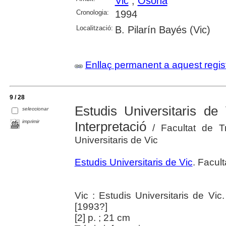
Vic
;
Osona
Cronologia:
1994
Localització:
B. Pilarín Bayés (Vic)
Enllaç permanent a aquest regis
9 / 28
Estudis Universitaris de 
seleccionar
imprimir
Interpretació
/ Facultat de Tr
Universitaris de Vic
Estudis Universitaris de Vic
. Facul
Vic : Estudis Universitaris de Vic.
[1993?]
[2] p. ; 21 cm