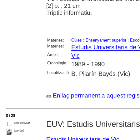
[2] p. ; 21 cm
Tríptic informatiu.
Matèries:
Guies
;
Ensenyament superior
;
Escol
Matèries:
Estudis Universitaris de 
Àmbit:
Vic
Cronologia:
1989 - 1990
Localització:
B. Pilarín Bayés (Vic)
Enllaç permanent a aquest regis
8 / 28
EUV: Estudis Universitaris
seleccionar
imprimir
Estudis Universitaris de Vic
.