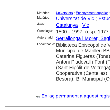
Matèries:
Universitats
;
Ensenyament superior
Matèries:
Universitat de Vic
;
Estud
Àmbit:
Catalunya
;
Vic
Cronologia:
1500 - 1997; (esp. 1977 
Autors add.:
Serrallonga i Morer, Se
Localització:
Biblioteca Episcopal de V
Municipal de Manlleu BBVA
Caterina Figueras (Tona
Antoni Pladevall i Font 
(Sant Hipòlit de Voltregà
Cooperativa (Centelles)
Besora); B. Municipal (O
Enllaç permanent a aquest regis