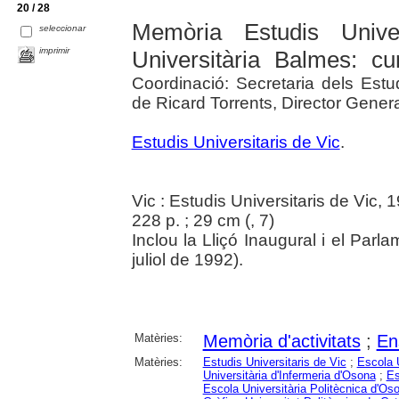
20 / 28
Memòria Estudis Unive
seleccionar
imprimir
Universitària Balmes: c
Coordinació: Secretaria dels Estud
de Ricard Torrents, Director Genera
Estudis Universitaris de Vic
.
Vic : Estudis Universitaris de Vic, 
228 p. ; 29 cm (
, 7)
Inclou la Lliçó Inaugural i el Parl
juliol de 1992).
Matèries:
Memòria d'activitats
;
En
Matèries:
Estudis Universitaris de Vic
;
Escola 
Universitària d'Infermeria d'Osona
;
Es
Escola Universitària Politècnica d'Os