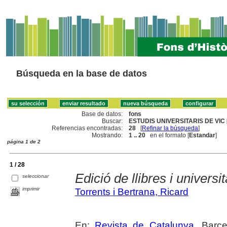
Búsqueda en la base de datos
Base de datos:
fons
Buscar:
ESTUDIS UNIVERSITARIS DE VIC 
Referencias encontradas:
28
[
Refinar la búsqueda
]
Mostrando:
1 .. 20
en el formato [
Estandar
]
página 1 de 2
1 / 28
Edició de llibres i universit
seleccionar
imprimir
Torrents i Bertrana, Ricard
En:
Revista de Catalunya
. Barc