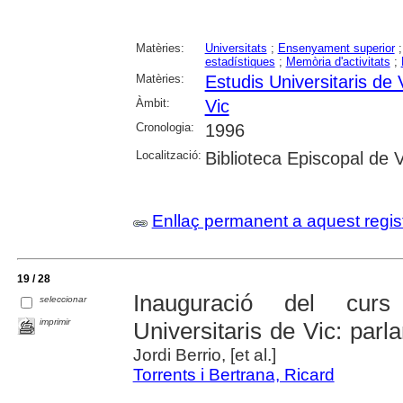
Matèries:
Universitats
;
Ensenyament superior
estadístiques
;
Memòria d'activitats
;
Matèries:
Estudis Universitaris de 
Àmbit:
Vic
Cronologia:
1996
Localització:
Biblioteca Episcopal de V
Enllaç permanent a aquest regis
19 / 28
Inauguració del curs
seleccionar
imprimir
Universitaris de Vic: parl
Jordi Berrio, [et al.]
Torrents i Bertrana, Ricard