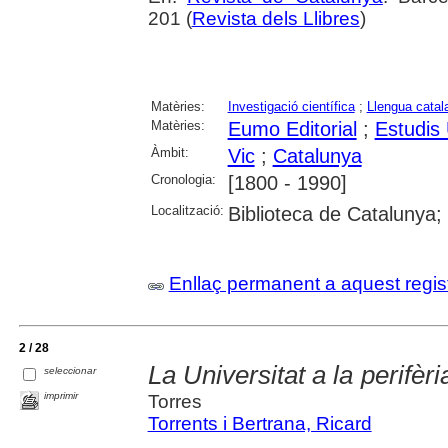
201 (
Revista dels Llibres
)
Matèries:
Investigació científica
;
Llengua catal
Matèries:
Eumo Editorial
;
Estudis 
Àmbit:
Vic
;
Catalunya
Cronologia:
[1800 - 1990]
Localització:
Biblioteca de Catalunya
Enllaç permanent a aquest regis
2 / 28
La Universitat a la perifèria
seleccionar
imprimir
Torres
Torrents i Bertrana, Ricard