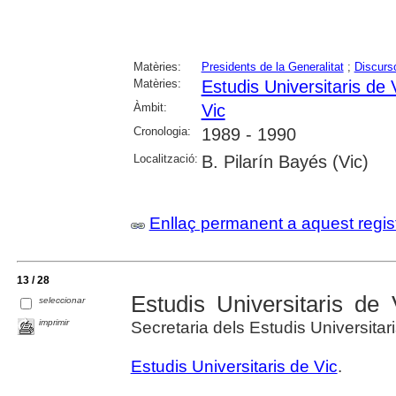
Matèries:
Presidents de la Generalitat
;
Discurs
Matèries:
Estudis Universitaris de 
Àmbit:
Vic
Cronologia:
1989 - 1990
Localització:
B. Pilarín Bayés (Vic)
Enllaç permanent a aquest regis
13 / 28
Estudis Universitaris d
seleccionar
imprimir
Secretaria dels Estudis Universitar
Estudis Universitaris de Vic
.