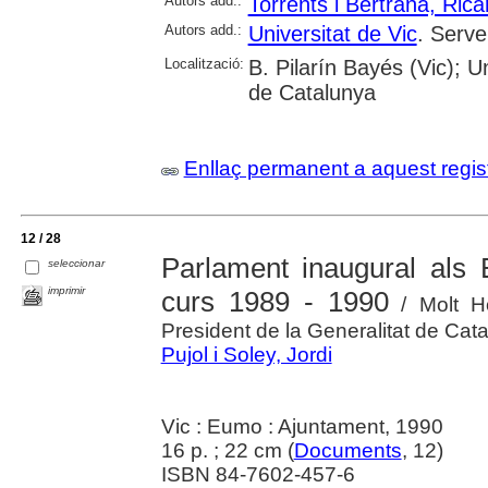
Autors add.:
Torrents i Bertrana, Rica
Autors add.:
Universitat de Vic
. Serve
Localització:
B. Pilarín Bayés (Vic); U
de Catalunya
Enllaç permanent a aquest regis
12 / 28
Parlament inaugural als E
seleccionar
imprimir
curs 1989 - 1990
/ Molt Ho
President de la Generalitat de Cat
Pujol i Soley, Jordi
Vic : Eumo : Ajuntament, 1990
16 p. ; 22 cm (
Documents
, 12)
ISBN 84-7602-457-6