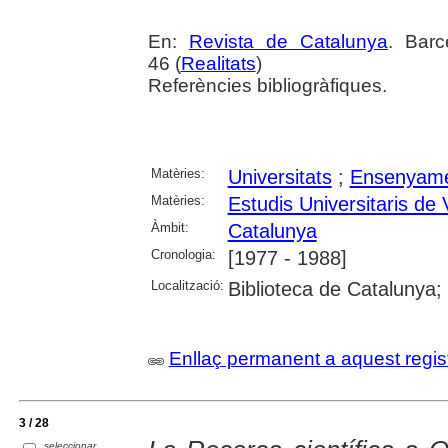
En:
Revista de Catalunya
. Barc
46 (
Realitats
)
Referències bibliogràfiques.
Matèries:
Universitats
;
Ensenyame
Matèries:
Estudis Universitaris de 
Àmbit:
Catalunya
Cronologia:
[1977 - 1988]
Localització:
Biblioteca de Catalunya
Enllaç permanent a aquest regis
3 / 28
seleccionar