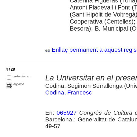
Caterina Figueras (Tona
Antoni Pladevall i Font 
(Sant Hipòlit de Voltregà
Cooperativa (Centelles)
Besora); B. Municipal (O
Enllaç permanent a aquest regis
4 / 28
La Universitat en el prese
seleccionar
imprimir
Codina, Segimon Serrallonga (Unive
Codina, Francesc
En:
065927
Congrés de Cultura 
Barcelona : Generalitat de Catalu
49-57