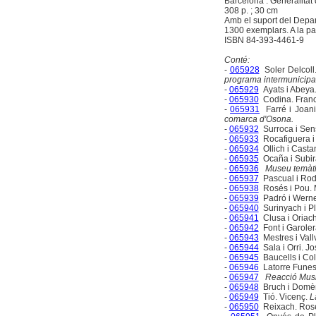
Barcelona : Generalitat
308 p. ; 30 cm
Amb el suport del Depart
1300 exemplars. A la pa
ISBN 84-393-4461-9
Conté:
-
065928
Soler Delcoll
programa intermunicipa
-
065929
Ayats i Abeya
-
065930
Codina. Fran
-
065931
Farré i Joani
comarca d'Osona.
-
065932
Surroca i Sen
-
065933
Rocafiguera i 
-
065934
Ollich i Casta
-
065935
Ocaña i Subir
-
065936
Museu temàtic
-
065937
Pascual i Rod
-
065938
Rosés i Pou. 
-
065939
Padró i Werner
-
065940
Surinyach i Pl
-
065941
Clusa i Oriac
-
065942
Font i Garole
-
065943
Mestres i Vall
-
065944
Sala i Orri. J
-
065945
Baucells i Col
-
065946
Latorre Funes
-
065947
Reacció Music
-
065948
Bruch i Domè
-
065949
Tió. Vicenç.
L
-
065950
Reixach. Ros