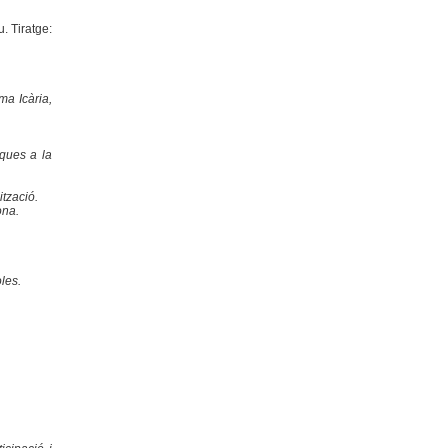
. Tiratge:
ma Icària,
iques a la
ització.
ona.
les.