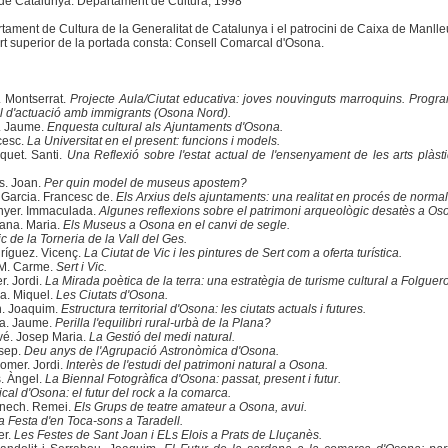
 de Catalunya. Departament de Cultura, 1998
ament de Cultura de la Generalitat de Catalunya i el patrocini de Caixa de Manlleu
rt superior de la portada consta: Consell Comarcal d'Osona.
. Montserrat.
Projecte Aula/Ciutat educativa: joves nouvinguts marroquins. Progra
l d'actuació amb immigrants (Osona Nord).
. Jaume.
Enquesta cultural als Ajuntaments d'Osona.
cesc.
La Universitat en el present: funcions i models.
quet. Santi.
Una Reflexió sobre l'estat actual de l'ensenyament de les arts plàst
s. Joan.
Per quin model de museus apostem?
Garcia. Francesc de.
Els Arxius dels ajuntaments: una realitat en procés de normal
nyer. Immaculada.
Algunes reflexions sobre el patrimoni arqueològic desatès a Os
ana. Maria.
Els Museus a Osona en el canvi de segle.
 de la Torneria de la Vall del Ges.
ríguez. Vicenç.
La Ciutat de Vic i les pintures de Sert com a oferta turística.
M. Carme.
Sert i Vic.
. Jordi.
La Mirada poètica de la terra: una estratègia de turisme cultural a Folguero
a. Miquel.
Les Ciutats d'Osona.
h. Joaquim.
Estructura territorial d'Osona: les ciutats actuals i futures.
ra. Jaume.
Perilla l'equilibri rural-urbà de la Plana?
vé. Josep Maria.
La Gestió del medi natural.
osep.
Deu anys de l'Agrupació Astronòmica d'Osona.
omer. Jordi.
Interès de l'estudi del patrimoni natural a Osona.
. Àngel.
La Biennal Fotogràfica d'Osona: passat, present i futur.
al d'Osona: el futur del rock a la comarca.
nech. Remei.
Els Grups de teatre amateur a Osona, avui.
a Festa d'en Toca-sons a Taradell.
er.
Les Festes de Sant Joan i ELs Elois a Prats de Lluçanès.