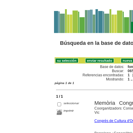
Búsqueda en la base de dat
Base de datos:
fo
Buscar:
065
Referencias encontradas:
1
Mostrando:
1 ..
página 1 de 1
1 / 1
Memòria Cong
seleccionar
Coorganitzadors: Consel
imprimir
Vic
Congrés de Cultura d'