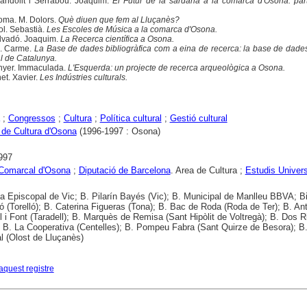
ndolit i Serrabou. Joaquim.
El Futur de la sardana a la comarca d'Osona: part
ma. M. Dolors.
Què diuen que fem al Lluçanès?
ol. Sebastià.
Les Escoles de Música a la comarca d'Osona.
lvadó. Joaquim.
La Recerca científica a Osona.
o. Carme.
La Base de dades bibliogràfica com a eina de recerca: la base de dade
al de Catalunya.
nyer. Immaculada.
L'Esquerda: un projecte de recerca arqueològica a Osona.
t. Xavier.
Les Indústries culturals.
;
Congressos
;
Cultura
;
Política cultural
;
Gestió cultural
de Cultura d'Osona
(1996-1997 : Osona)
997
 Comarcal d'Osona
;
Diputació de Barcelona
. Area de Cultura ;
Estudis Univers
ca Episcopal de Vic; B. Pilarín Bayés (Vic); B. Municipal de Manlleu BBVA; Bi
ló (Torelló); B. Caterina Figueras (Tona); B. Bac de Roda (Roda de Ter); B. An
l i Font (Taradell); B. Marquès de Remisa (Sant Hipòlit de Voltregà); B. Dos R
); B. La Cooperativa (Centelles); B. Pompeu Fabra (Sant Quirze de Besora); B
l (Olost de Lluçanès)
aquest registre