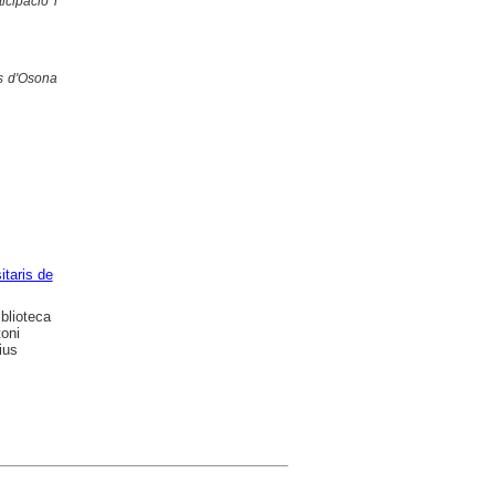
icipació i
s d'Osona
itaris de
blioteca
toni
ius
.