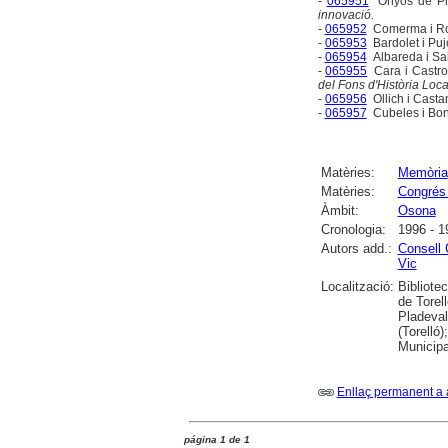
-
065951
Onyós de Pla
innovació.
-
065952
Comerma i Ro
-
065953
Bardolet i Puj
-
065954
Albareda i Sa
-
065955
Cara i Castr
del Fons d'Història Loc
-
065956
Ollich i Casta
-
065957
Cubeles i Bone
Matèries:
Memòria
Matèries:
Congrés 
Àmbit:
Osona
Cronologia:
1996 - 1
Autors add.:
Consell
Vic
Localització:
Bibliote
de Torel
Pladeval
(Torelló
Municipa
Enllaç permanent a 
página 1 de 1