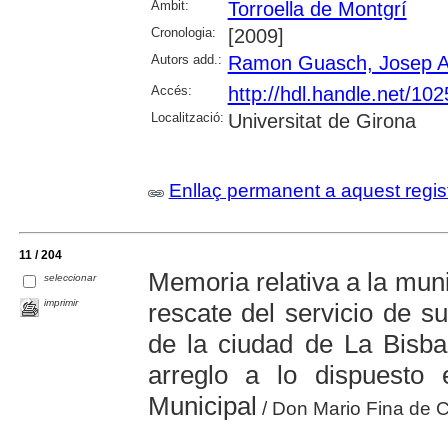
Àmbit:
Torroella de Montgrí
Cronologia:
[2009]
Autors add.:
Ramon Guasch, Josep A
Accés:
http://hdl.handle.net/10
Localització:
Universitat de Girona
Enllaç permanent a aquest regis
11 / 204
Memoria relativa a la mun
seleccionar
imprimir
rescate del servicio de su
de la ciudad de La Bisba
arreglo a lo dispuesto 
Municipal
/ Don Mario Fina de Car