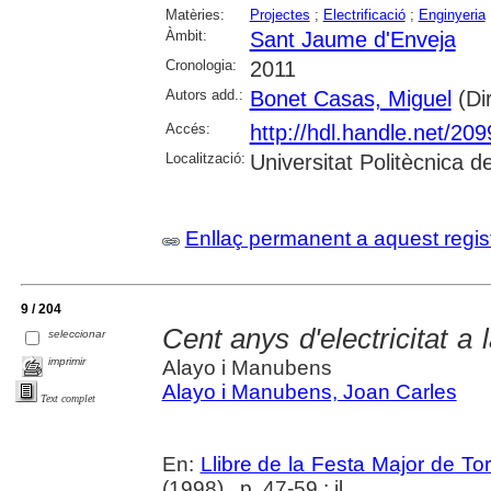
Matèries:
Projectes
;
Electrificació
;
Enginyeria
Àmbit:
Sant Jaume d'Enveja
Cronologia:
2011
Autors add.:
Bonet Casas, Miguel
(Dir
Accés:
http://hdl.handle.net/20
Localització:
Universitat Politècnica 
Enllaç permanent a aquest regis
9 / 204
Cent anys d'electricitat a 
seleccionar
imprimir
Alayo i Manubens
Alayo i Manubens, Joan Carles
Text complet
En:
Llibre de la Festa Major de To
(1998) , p. 47-59 : il.