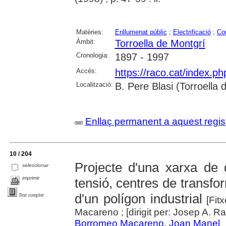
Matèries:
Enllumenat públic
;
Electrificació
;
Co
Àmbit:
Torroella de Montgrí
Cronologia:
1897 - 1997
Accés:
https://raco.cat/index.p
Localització:
B. Pere Blasi (Torroella
Enllaç permanent a aquest regis
10 / 204
Projecte d'una xarxa de d
seleccionar
imprimir
tensió, centres de transfor
d'un polígon industrial
Text complet
[Fitx
Macareno ; [dirigit per: Josep A.
Borromeo Macareno, Joan Manel