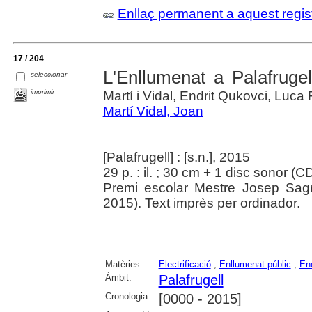
Enllaç permanent a aquest regis
17 / 204
L'Enllumenat a Palafrugell
seleccionar
imprimir
Martí i Vidal, Endrit Qukovci, Luca
Martí Vidal, Joan
[Palafrugell] : [s.n.], 2015
29 p. : il. ; 30 cm + 1 disc sonor (C
Premi escolar Mestre Josep Sag
2015). Text imprès per ordinador.
Matèries:
Electrificació
;
Enllumenat públic
;
Ene
Àmbit:
Palafrugell
Cronologia:
[0000 - 2015]