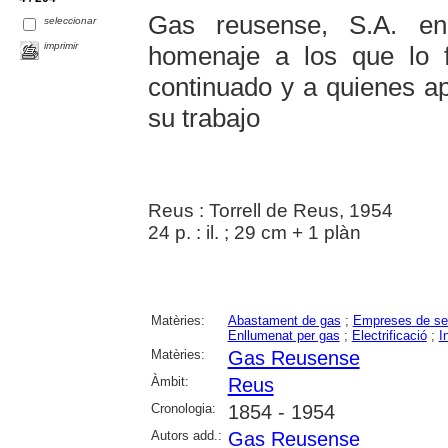
Gas reusense, S.A. en
seleccionar
imprimir
homenaje a los que lo 
continuado y a quienes ap
su trabajo
Reus : Torrell de Reus, 1954
24 p. : il. ; 29 cm + 1 plàn
Matèries:
Abastament de gas
;
Empreses de se
Enllumenat per gas
;
Electrificació
;
I
Matèries:
Gas Reusense
Àmbit:
Reus
Cronologia:
1854 - 1954
Autors add.:
Gas Reusense