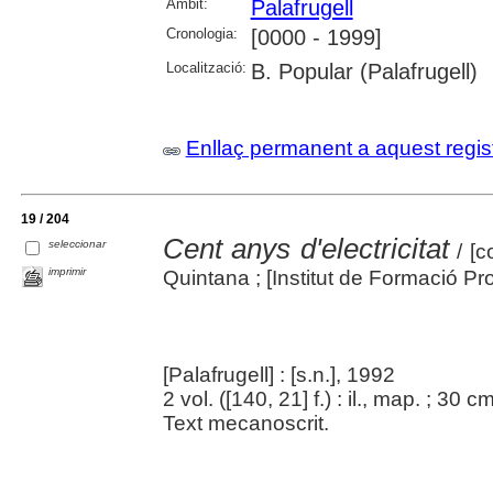
Àmbit:
Palafrugell
Cronologia:
[0000 - 1999]
Localització:
B. Popular (Palafrugell)
Enllaç permanent a aquest regis
19 / 204
Cent anys d'electricitat
seleccionar
/ [c
imprimir
Quintana ; [Institut de Formació Pr
[Palafrugell] : [s.n.], 1992
2 vol. ([140, 21] f.) : il., map. ; 30 c
Text mecanoscrit.