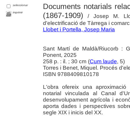
Documents notarials relac
seleccionar
imprimir
(1867-1909)
/ Josep M. Llob
d'electrificació de Tàrrega i comar
Llobet i Portella, Josep Maria
Sant Martí de Maldà/Riucorb : 
Ponent, 2025
258 p. : il. ; 30 cm (
Cum laude
, 5)
Torres i Benet, Miquel. Procés d'el
ISBN 9788409810178
L'obra ofereix una aproximació
notarial vinculada al Canal d'Ur
desenvolupament agrícola i econòm
aporta dades i perspectives sobr
segle XIX i inicis del XX.