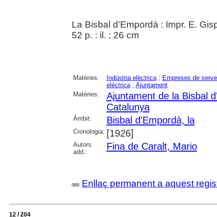
La Bisbal d'Empordà : Impr. E. Gis
52 p. : il. ; 26 cm
Matèries:
Indústria elèctrica
;
Empreses de serve
elèctrica
;
Ajuntament
Matèries:
Ajuntament de la Bisbal 
Catalunya
Àmbit:
Bisbal d'Empordà, la
Cronologia:
[1926]
Autors
Fina de Caralt, Mario
add.:
Enllaç permanent a aquest regis
12 / 204