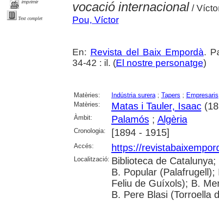
imprimir
vocació internacional
/ Vícto
Pou, Víctor
Text complet
En:
Revista del Baix Empordà
. P
34-42 : il. (
El nostre personatge
)
Matèries:
Indústria surera
;
Tapers
;
Empresaris
Matèries:
Matas i Tauler, Isaac
(18
Àmbit:
Palamós
;
Algèria
Cronologia:
[1894 - 1915]
Accés:
https://revistabaixempo
Localització:
Biblioteca de Catalunya;
B. Popular (Palafrugell);
Feliu de Guíxols); B. Me
B. Pere Blasi (Torroella 