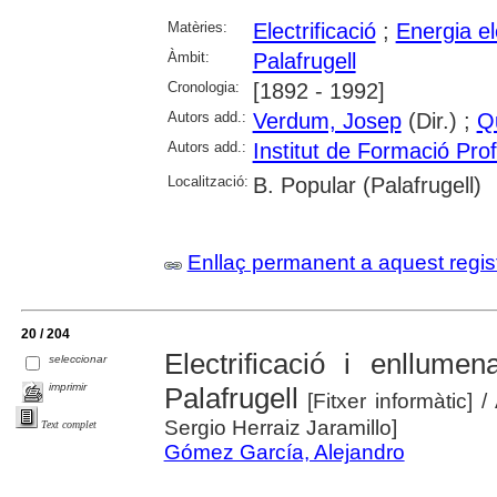
Matèries:
Electrificació
;
Energia el
Àmbit:
Palafrugell
Cronologia:
[1892 - 1992]
Autors add.:
Verdum, Josep
(Dir.) ;
Qu
Autors add.:
Institut de Formació Pr
Localització:
B. Popular (Palafrugell)
Enllaç permanent a aquest regis
20 / 204
Electrificació i enllumen
seleccionar
imprimir
Palafrugell
[Fitxer informàtic]
/
Sergio Herraiz Jaramillo]
Text complet
Gómez García, Alejandro