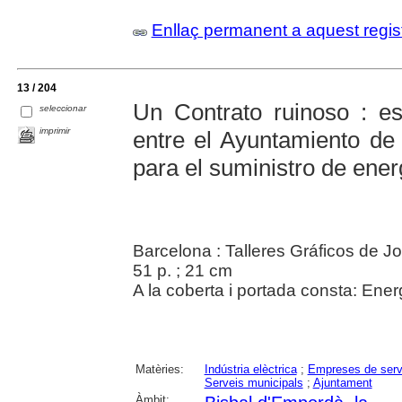
Enllaç permanent a aquest regis
13 / 204
Un Contrato ruinoso : e
seleccionar
imprimir
entre el Ayuntamiento de 
para el suministro de ener
Barcelona : Talleres Gráficos de J
51 p. ; 21 cm
A la coberta i portada consta: Ener
Matèries:
Indústria elèctrica
;
Empreses de serv
Serveis municipals
;
Ajuntament
Àmbit: