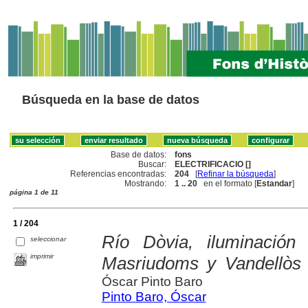
Búsqueda en la base de datos
Base de datos:
fons
Buscar:
ELECTRIFICACIO []
Referencias encontradas:
204
[
Refinar la búsqueda
]
Mostrando:
1 .. 20
en el formato [
Estandar
]
página 1 de 11
1 / 204
Río Dòvia, iluminación
seleccionar
imprimir
Masriudoms y Vandellòs i 
Óscar Pinto Baro
Pinto Baro, Óscar