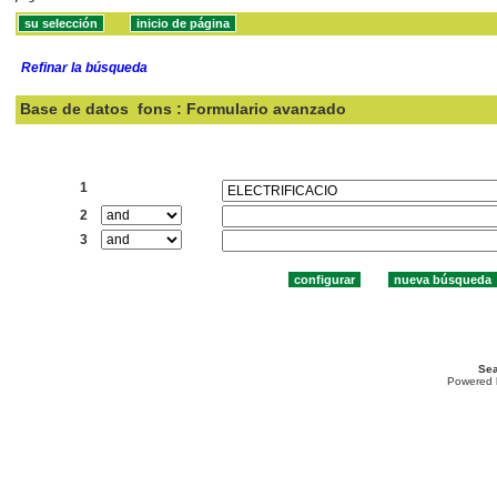
Refinar la búsqueda
Base de datos
fons : Formulario avanzado
Buscar:
1
2
3
Sea
Powered