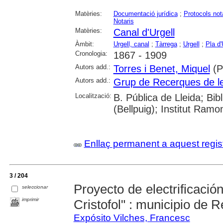
Matèries:
Documentació jurídica
;
Protocols not
Notaris
Matèries:
Canal d'Urgell
Àmbit:
Urgell, canal
;
Tàrrega
;
Urgell
;
Pla d'
Cronologia:
1867 - 1909
Autors add.:
Torres i Benet, Miquel
(P
Autors add.:
Grup de Recerques de l
Localització:
B. Pública de Lleida; Bib
(Bellpuig); Institut Ramo
Enllaç permanent a aquest regis
3 / 204
Proyecto de electrificación
seleccionar
imprimir
Cristofol" : municipio de 
Expósito Vilches, Francesc