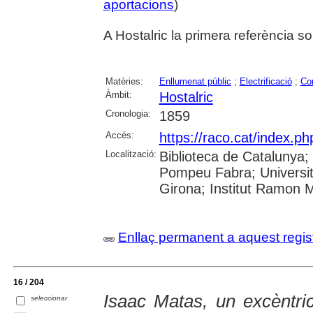
aportacions
)
A Hostalric la primera referència s
Matèries:
Enllumenat públic
;
Electrificació
;
Co
Àmbit:
Hostalric
Cronologia:
1859
Accés:
https://raco.cat/index.p
Localització:
Biblioteca de Catalunya; U
Pompeu Fabra; Universita
Girona; Institut Ramon 
Enllaç permanent a aquest regis
16 / 204
Isaac Matas, un excèntr
seleccionar