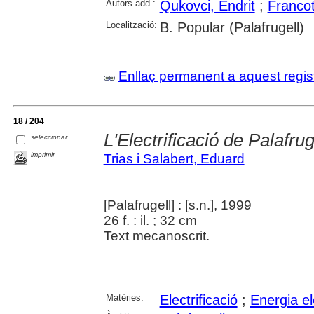
Autors add.:
Qukovci, Endrit
;
Francot
Localització:
B. Popular (Palafrugell)
Enllaç permanent a aquest regis
18 / 204
L'Electrificació de Palafrug
seleccionar
imprimir
Trias i Salabert, Eduard
[Palafrugell] : [s.n.], 1999
26 f. : il. ; 32 cm
Text mecanoscrit.
Matèries:
Electrificació
;
Energia el