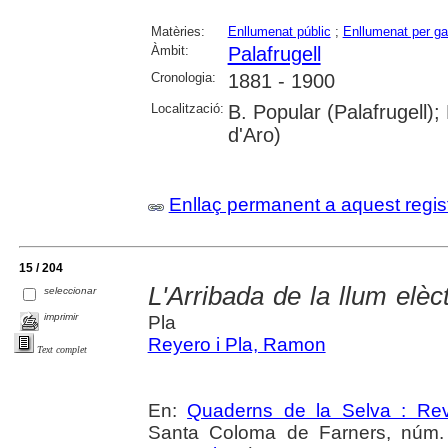
Matèries:
Enllumenat públic
;
Enllumenat per g
Àmbit:
Palafrugell
Cronologia:
1881 - 1900
Localització:
B. Popular (Palafrugell)
d'Aro)
Enllaç permanent a aquest regis
15 / 204
L'Arribada de la llum elèct
seleccionar
imprimir
Pla
Reyero i Pla, Ramon
Text complet
En:
Quaderns de la Selva : Revi
Santa Coloma de Farners, núm. 