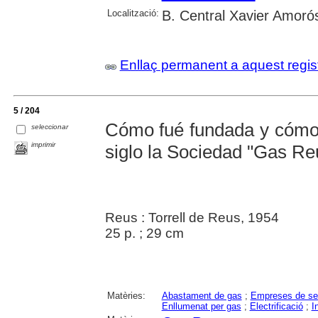
Localització:
B. Central Xavier Amoró
Enllaç permanent a aquest regis
5 / 204
Cómo fué fundada y cómo 
seleccionar
imprimir
siglo la Sociedad "Gas Re
Reus : Torrell de Reus, 1954
25 p. ; 29 cm
Matèries:
Abastament de gas
;
Empreses de se
Enllumenat per gas
;
Electrificació
;
I