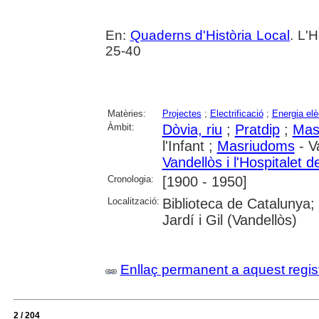
En:
Quaderns d'Història Local
. L'H
25-40
Matèries:
Projectes
;
Electrificació
;
Energia elè
Àmbit:
Dòvia, riu
;
Pratdip
;
Mas
l'Infant ;
Masriudoms
- Va
Vandellòs i l'Hospitalet de
Cronologia:
[1900 - 1950]
Localització:
Biblioteca de Catalunya;
Jardí i Gil (Vandellòs)
Enllaç permanent a aquest regis
2 / 204