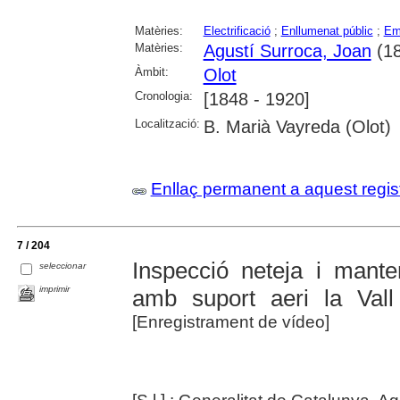
Matèries:
Electrificació
;
Enllumenat públic
;
Em
Matèries:
Agustí Surroca, Joan
(18
Àmbit:
Olot
Cronologia:
[1848 - 1920]
Localització:
B. Marià Vayreda (Olot)
Enllaç permanent a aquest regis
7 / 204
Inspecció neteja i mante
seleccionar
imprimir
amb suport aeri la Val
[Enregistrament de vídeo]