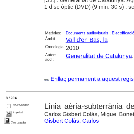
[S.l.] : Generalitat de Catalunya. A
1 disc òptic (DVD) (9 min, 30 s) : so,
Matèries:
Documents audiovisuals
;
Electrificaci
Àmbit:
Vall d'en Bas, la
Cronologia:
2010
Autors
Generalitat de Catalunya
add.:
Enllaç permanent a aquest regis
8 / 204
Línia aèria-subterrània d
seleccionar
imprimir
Carlos Gisbert Colàs, Miguel Bone
Gisbert Colàs, Carlos
Text complet