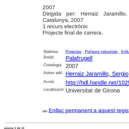
2007
Dirigida per: Herraiz Jaramillo
Catalunya, 2007
1 recurs electrònic
Projecte final de carrera.
Matèries:
Projectes
;
Polígons industrials
;
Enll
Àmbit:
Palafrugell
Cronologia:
2007
Autors add.:
Herraiz Jaramillo, Sergio
Accés:
http://hdl.handle.net/10
Localització:
Universitat de Girona
Enllaç permanent a aquest regis
página 1 de 11