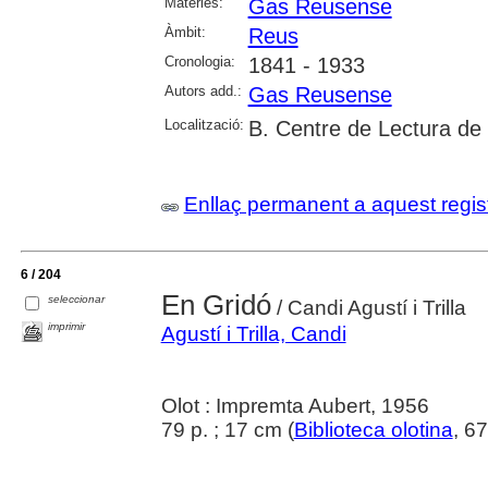
Matèries:
Gas Reusense
Àmbit:
Reus
Cronologia:
1841 - 1933
Autors add.:
Gas Reusense
Localització:
B. Centre de Lectura de
Enllaç permanent a aquest regis
6 / 204
En Gridó
seleccionar
/ Candi Agustí i Trilla
imprimir
Agustí i Trilla, Candi
Olot : Impremta Aubert, 1956
79 p. ; 17 cm (
Biblioteca olotina
, 6