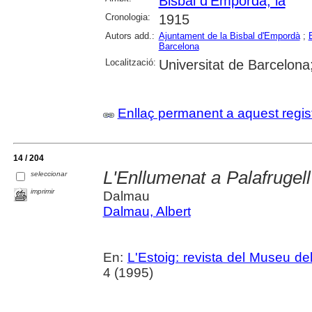
Bisbal d'Empordà, la
Cronologia:
1915
Autors add.:
Ajuntament de la Bisbal d'Empordà
;
Barcelona
Localització:
Universitat de Barcelona
Enllaç permanent a aquest regis
14 / 204
L'Enllumenat a Palafrugell :
seleccionar
imprimir
Dalmau
Dalmau, Albert
En:
L'Estoig: revista del Museu de
4 (1995)