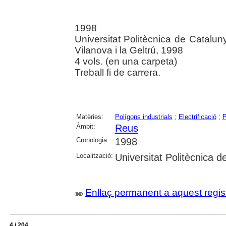
1998
Universitat Politècnica de Catalun
Vilanova i la Geltrú, 1998
4 vols. (en una carpeta)
Treball fi de carrera.
Matèries:
Polígons industrials
;
Electrificació
;
P
Àmbit:
Reus
Cronologia:
1998
Localització:
Universitat Politècnica 
Enllaç permanent a aquest regis
4 / 204