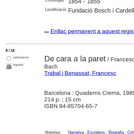
Cronologia:
1854 - 1855
Localització:
Fundació Bosch i Cardel
Enllaç permanent a aquest regis
8 / 18
De cara a la paret
seleccionar
/ Francesc 
imprimir
Bach
Trabal i Benassat, Francesc
Barcelona : Quaderns Crema, 198
214 p. ; 15 cm
ISBN 84-85704-65-7
Matèries:
Narrativa
;
Escriptors
;
Biografia
;
Crít