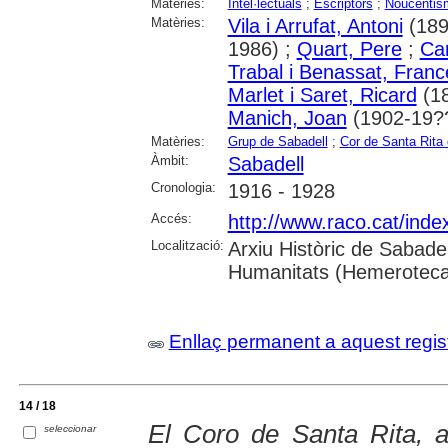
Matèries:
Intel·lectuals
;
Escriptors
;
Noucentis
Matèries:
Vila i Arrufat, Antoni
(189
1986) ;
Quart, Pere
;
Car
Trabal i Benassat, Fran
Marlet i Saret, Ricard
(18
Manich, Joan
(1902-19?
Matèries:
Grup de Sabadell
;
Cor de Santa Rita
Àmbit:
Sabadell
Cronologia:
1916 - 1928
Accés:
http://www.raco.cat/ind
Localització:
Arxiu Històric de Sabade
Humanitats (Hemeroteca
Enllaç permanent a aquest regis
14 / 18
El Coro de Santa Rita, 
seleccionar