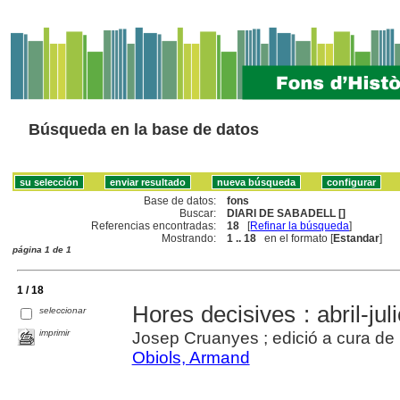
Búsqueda en la base de datos
Base de datos:
fons
Buscar:
DIARI DE SABADELL []
Referencias encontradas:
18
[
Refinar la búsqueda
]
Mostrando:
1 .. 18
en el formato [
Estandar
]
página 1 de 1
1 / 18
Hores decisives : abril-jul
seleccionar
imprimir
Josep Cruanyes ; edició a cura de
Obiols, Armand