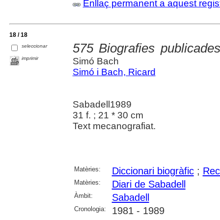
Enllaç permanent a aquest regis
18 / 18
575 Biografies publicades
seleccionar
imprimir
Simó Bach
Simó i Bach, Ricard
Sabadell1989
31 f. ; 21 * 30 cm
Text mecanografiat.
Matèries:
Diccionari biogràfic
;
Rec
Matèries:
Diari de Sabadell
Àmbit:
Sabadell
Cronologia:
1981 - 1989