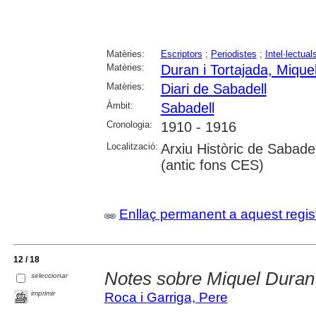
Matèries:
Escriptors
;
Periodistes
;
Intel·lectual
Matèries:
Duran i Tortajada, Mique
Matèries:
Diari de Sabadell
Àmbit:
Sabadell
Cronologia:
1910 - 1916
Localització:
Arxiu Històric de Sabade
(antic fons CES)
Enllaç permanent a aquest regis
12 / 18
Notes sobre Miquel Duran 
seleccionar
imprimir
Roca i Garriga, Pere