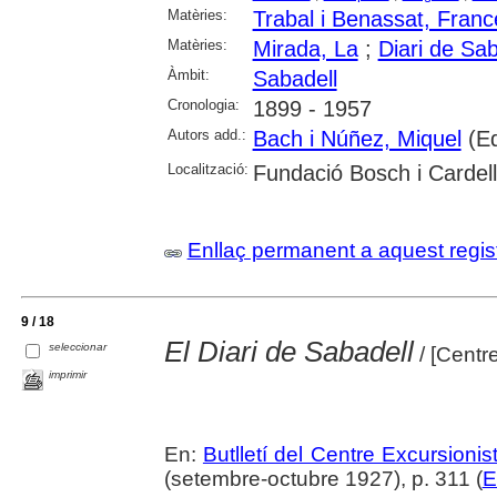
Matèries:
Trabal i Benassat, Fran
Matèries:
Mirada, La
;
Diari de Sab
Àmbit:
Sabadell
Cronologia:
1899 - 1957
Autors add.:
Bach i Núñez, Miquel
(Ed
Localització:
Fundació Bosch i Cardel
Enllaç permanent a aquest regis
9 / 18
El Diari de Sabadell
seleccionar
/ [Centr
imprimir
En:
Butlletí del Centre Excursioni
(setembre-octubre 1927), p. 311 (
E