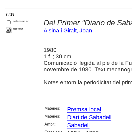
7 / 18
Del Primer "Diario de Saba
seleccionar
imprimir
Alsina i Giralt, Joan
1980
1 f. ; 30 cm
Comunicació llegida al ple de la F
novembre de 1980. Text mecanogra
Notes entorn la periodicitat del pri
Matèries:
Premsa local
Matèries:
Diari de Sabadell
Àmbit:
Sabadell