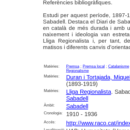
Referències bibliogràfiques.
Estudi per aquest període, 1897-1
Sabadell. Destaca el Diari de Saba
en català de més durada i amb un 
naixement i ideologia van estreta
Lliga Regionalista i, per tant, 
matisos i diferents canvis d'orienta
Matèries:
Premsa
;
Premsa local
;
Catalanisme
Regionalisme
Matèries:
Duran i Tortajada, Mique
(1893-1919)
Matèries:
Lliga Regionalista
. Sabad
Sabadell
Àmbit:
Sabadell
Cronologia:
1910 - 1936
Accés:
http://www.raco.cat/ind
Localització: