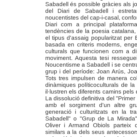
Sabadell és possible gràcies als jo
del Diari de Sabadell i estret
noucentistes del cap-i-casal, confo
Diari com a principal plataform
tendències de la poesia catalana
el tipus d'assaig popularitzat per
basada en criteris moderns, enge
culturals que funcionen com a dif
moviment. Aquesta tesi resseguei
Noucentisme a Sabadell i se centra
grup i del període: Joan Arús, Joa
Tots tres impulsen de manera col·
dinàmiques políticoculturals de la
il·lustren els diferents camins pels
La dissolució definitiva del "Primer
amb el sorgiment d'un altre gr
generació i culturitzats en la tr
Sabadell" o "Grup de La Mirada"
Oliver i Armand Obiols parteix d
similars a la dels seus antecessors