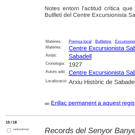
Notes entorn l'actitud crítica qu
Butlletí del Centre Excursionista S
Matèries:
Premsa local
;
Butlletins
;
Excursioni
Matèries:
Centre Excursionista Sab
Àmbit:
Sabadell
Cronologia:
1927
Autors add.:
Centre Excursionista Sab
Localització:
Arxiu Històric de Sabade
Enllaç permanent a aquest regis
10 / 18
Records del Senyor Banye
seleccionar