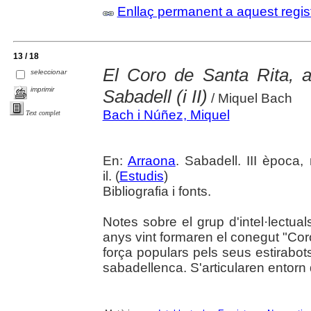
Enllaç permanent a aquest regis
13 / 18
El Coro de Santa Rita, 
seleccionar
imprimir
Sabadell (i II)
/ Miquel Bach
Bach i Núñez, Miquel
Text complet
En:
Arraona
. Sabadell. III època
il. (
Estudis
)
Bibliografia i fonts.
Notes sobre el grup d'intel·lectua
anys vint formaren el conegut "Cor
força populars pels seus estirabot
sabadellenca. S'articularen entorn 