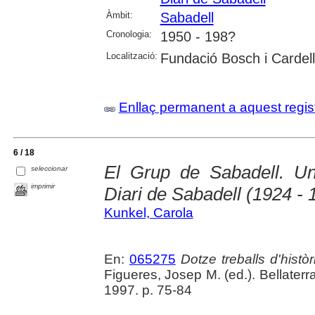
Àmbit:
Sabadell
Cronologia:
1950 - 198?
Localització:
Fundació Bosch i Cardel
Enllaç permanent a aquest regis
6 / 18
El Grup de Sabadell. U
seleccionar
imprimir
Diari de Sabadell (1924 - 
Kunkel, Carola
En:
065275
Dotze treballs d'histò
Figueres, Josep M. (ed.). Bellater
1997. p. 75-84