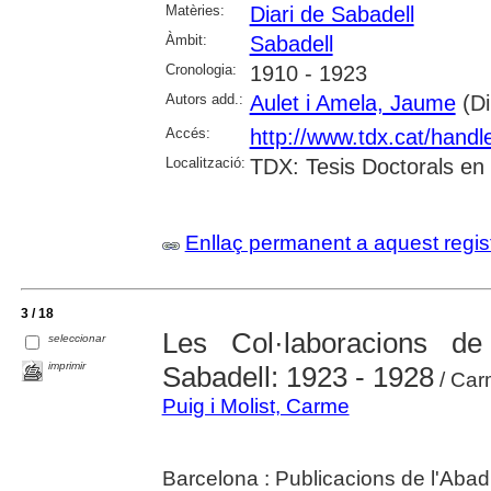
Matèries:
Diari de Sabadell
Àmbit:
Sabadell
Cronologia:
1910 - 1923
Autors add.:
Aulet i Amela, Jaume
(Di
Accés:
http://www.tdx.cat/hand
Localització:
TDX: Tesis Doctorals en
Enllaç permanent a aquest regis
3 / 18
Les Col·laboracions d
seleccionar
imprimir
Sabadell: 1923 - 1928
/ Car
Puig i Molist, Carme
Barcelona : Publicacions de l'Abad