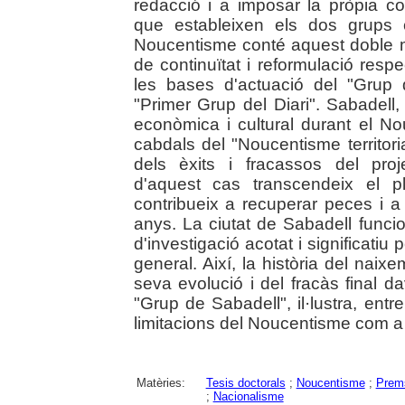
redacció i a imposar la pròpia con
que estableixen els dos grups cu
Noucentisme conté aquest doble 
de continuïtat i reformulació respe
les bases d'actuació del "Grup
"Primer Grup del Diari". Sabadell
econòmica i cultural durant el 
cabdals del "Noucentisme territori
dels èxits i fracassos del proje
d'aquest cas transcendeix el p
contribueix a recuperar peces i a
anys. La ciutat de Sabadell fun
d'investigació acotat i significatiu
general. Així, la història del naix
seva evolució i del fracàs final 
"Grup de Sabadell", il·lustra, entre
limitacions del Noucentisme com a 
Matèries:
Tesis doctorals
;
Noucentisme
;
Prems
;
Nacionalisme