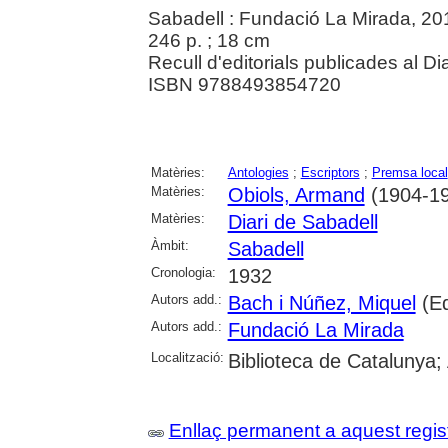
Sabadell : Fundació La Mirada, 20
246 p. ; 18 cm
Recull d'editorials publicades al Di
ISBN 9788493854720
Matèries:
Antologies
;
Escriptors
;
Premsa local
Matèries:
Obiols, Armand
(1904-1
Matèries:
Diari de Sabadell
Àmbit:
Sabadell
Cronologia:
1932
Autors add.:
Bach i Núñez, Miquel
(Ed
Autors add.:
Fundació La Mirada
Localització:
Biblioteca de Catalunya; 
Enllaç permanent a aquest regis