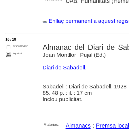
UAB: Humanitats (Hemero
Enllaç permanent a aquest regis
16 / 18
Almanac del Diari de Sab
seleccionar
imprimir
Joan Montllor i Pujal (Ed.)
Diari de Sabadell
.
Sabadell : Diari de Sabadell, 1928
85, 48 p. : il. ; 17 cm
Inclou publicitat.
Matèries:
Almanacs
;
Premsa local