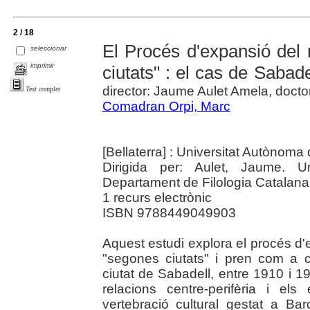
2 / 18
El Procés d'expansió del
seleccionar
imprimir
ciutats" : el cas de Sabad
director: Jaume Aulet Amela, doct
Text complet
Comadran Orpi, Marc
[Bellaterra] : Universitat Autònom
Dirigida per: Aulet, Jaume. U
Departament de Filologia Catalana
1 recurs electrònic
ISBN 9788449049903
Aquest estudi explora el procés d
"segones ciutats" i pren com a ca
ciutat de Sabadell, entre 1910 i 
relacions centre-perifèria i els
vertebració cultural gestat a B