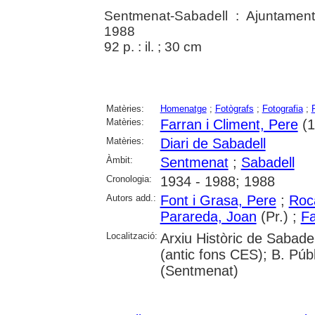
Sentmenat-Sabadell : Ajuntamen
1988
92 p. : il. ; 30 cm
Matèries:
Homenatge
;
Fotògrafs
;
Fotografia
;
Matèries:
Farran i Climent, Pere
(1
Matèries:
Diari de Sabadell
Àmbit:
Sentmenat
;
Sabadell
Cronologia:
1934 - 1988; 1988
Autors add.:
Font i Grasa, Pere
;
Roca
Parareda, Joan
(Pr.) ;
Fa
Localització:
Arxiu Històric de Sabade
(antic fons CES); B. Públ
(Sentmenat)