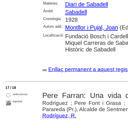
Matèries:
Diari de Sabadell
Àmbit:
Sabadell
Cronologia:
1928
Autors add.:
Montllor i Pujal, Joan
(Ed
Localització:
Fundació Bosch i Cardell
Miquel Carreras de Saba
Històric de Sabadell
Enllaç permanent a aquest regis
17 / 18
Pere Farran: Una vida d
seleccionar
imprimir
Rodríguez ; Pere Font i Grasa ;
Parareda (Pr.), Alcalde de Sentmena
Rodríguez, R.