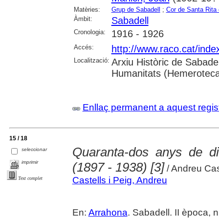
Matèries:
Grup de Sabadell
;
Cor de Santa Rita
Àmbit:
Sabadell
Cronologia:
1916 - 1926
Accés:
http://www.raco.cat/ind
Localització:
Arxiu Històric de Sabade
Humanitats (Hemeroteca
Enllaç permanent a aquest regis
15 / 18
Quaranta-dos anys de di
seleccionar
imprimir
(1897 - 1938) [3]
/ Andreu Cas
Castells i Peig, Andreu
Text complet
En:
Arrahona
. Sabadell. II època, n