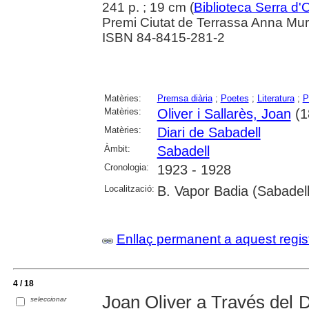
241 p. ; 19 cm (
Biblioteca Serra d'
Premi Ciutat de Terrassa Anna Mur
ISBN 84-8415-281-2
Matèries:
Premsa diària
;
Poetes
;
Literatura
;
P
Matèries:
Oliver i Sallarès, Joan
(1
Matèries:
Diari de Sabadell
Àmbit:
Sabadell
Cronologia:
1923 - 1928
Localització:
B. Vapor Badia (Sabadell
Enllaç permanent a aquest regis
4 / 18
Joan Oliver a Través del D
seleccionar