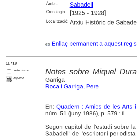
Àmbit:
Sabadell
Cronologia:
[1925 - 1928]
Localització:
Arxiu Històric de Sabadel
Enllaç permanent a aquest regis
11 / 18
Notes sobre Miquel Duran
seleccionar
imprimir
Garriga
Roca i Garriga, Pere
En:
Quadern : Amics de les Arts i
núm. 51 (juny 1986), p. 579 : il.
Segon capítol de l'estudi sobre la 
Sabadell" de l'escriptor i periodist