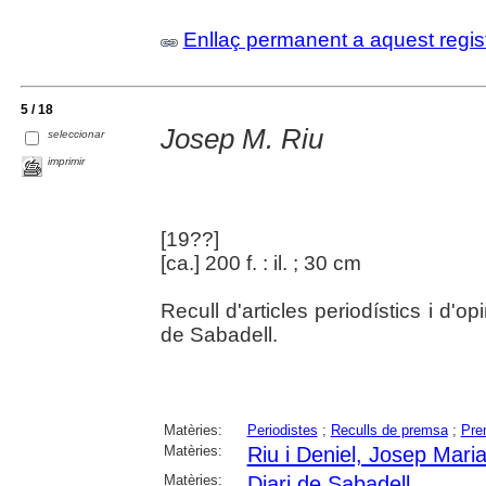
Enllaç permanent a aquest regis
5 / 18
Josep M. Riu
seleccionar
imprimir
[19??]
[ca.] 200 f. : il. ; 30 cm
Recull d'articles periodístics i d'o
de Sabadell.
Matèries:
Periodistes
;
Reculls de premsa
;
Pre
Matèries:
Riu i Deniel, Josep Mari
Matèries:
Diari de Sabadell