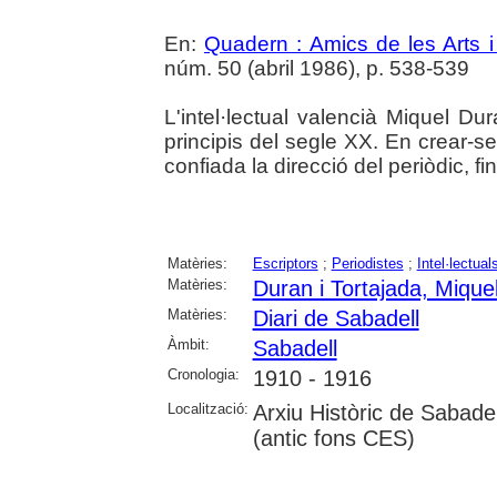
En:
Quadern : Amics de les Arts i
núm. 50 (abril 1986), p. 538-539
L'intel·lectual valencià Miquel Dur
principis del segle XX. En crear-se 
confiada la direcció del periòdic, fi
Matèries:
Escriptors
;
Periodistes
;
Intel·lectual
Matèries:
Duran i Tortajada, Mique
Matèries:
Diari de Sabadell
Àmbit:
Sabadell
Cronologia:
1910 - 1916
Localització:
Arxiu Històric de Sabade
(antic fons CES)