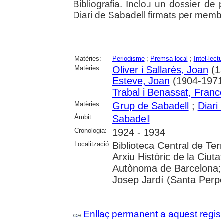
Bibliografia. Inclou un dossier de p
Diari de Sabadell firmats per memb
Matèries:
Periodisme
;
Premsa local
;
Intel·lect
Matèries:
Oliver i Sallarès, Joan
(1
Esteve, Joan
(1904-1971
Trabal i Benassat, Fran
Matèries:
Grup de Sabadell
;
Diari
Àmbit:
Sabadell
Cronologia:
1924 - 1934
Localització:
Biblioteca Central de Ter
Arxiu Històric de la Ciut
Autònoma de Barcelona; U
Josep Jardí (Santa Per
Enllaç permanent a aquest regis