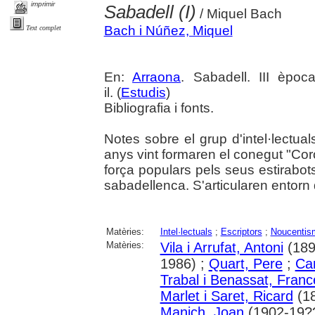
imprimir
Sabadell (I)
/ Miquel Bach
Bach i Núñez, Miquel
Text complet
En:
Arraona
. Sabadell. III èpoc
il. (
Estudis
)
Bibliografia i fonts.
Notes sobre el grup d'intel·lectua
anys vint formaren el conegut "Cor
força populars pels seus estirabot
sabadellenca. S'articularen entorn 
Matèries:
Intel·lectuals
;
Escriptors
;
Noucentis
Matèries:
Vila i Arrufat, Antoni
(189
1986) ;
Quart, Pere
;
Car
Trabal i Benassat, Fran
Marlet i Saret, Ricard
(18
Manich, Joan
(1902-19?