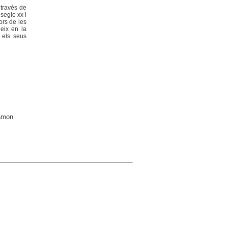
 través de
 segle xx i
ors de les
deix en la
 els seus
Ramon