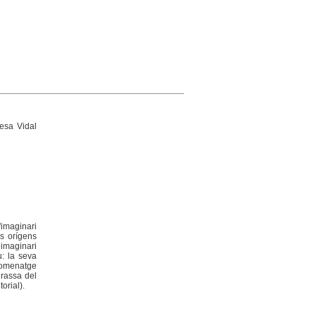
esa Vidal
'imaginari
ls orígens
 imaginari
u: la seva
 homenatge
irassa del
orial).