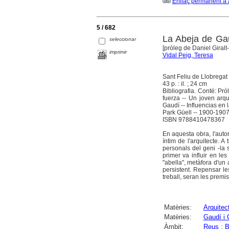
Enllaç permanent a 
5 / 682
La Abeja de Gau
seleccionar
[pròleg de Daniel Giralt
imprimir
Vidal Peig, Teresa
Sant Feliu de Llobrega
43 p. : il. ; 24 cm
Bibliografia. Conté: Pró
fuerza -- Un joven arq
Gaudí -- Influencias en
Park Güell -- 1900-1907
ISBN 9788410478367
En aquesta obra, l'auto
íntim de l'arquitecte. A
personals del geni -la 
primer va influir en le
"abella", metàfora d'u
persistent. Repensar les
treball, seran les premi
Matèries:
Arquitec
Matèries:
Gaudí i 
Àmbit:
Reus
;
B