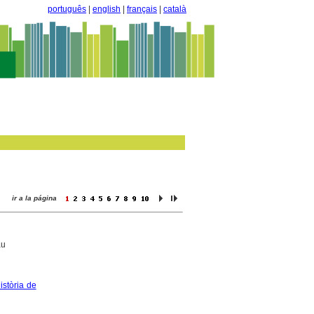
português
|
english
|
français
|
català
ir a la página
au
istòria de