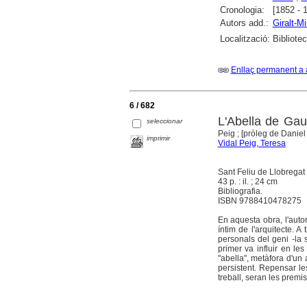
Cronologia:
[1852 - 
Autors add.:
Giralt-Mi
Localització:
Bibliote
Enllaç permanent a 
6 / 682
L'Abella de Gau
seleccionar
Peig ; [pròleg de Daniel 
imprimir
Vidal Peig, Teresa
Sant Feliu de Llobrega
43 p. : il. ; 24 cm
Bibliografia.
ISBN 9788410478275
En aquesta obra, l'auto
íntim de l'arquitecte. A
personals del geni -la 
primer va influir en le
"abella", metàfora d'u
persistent. Repensar les
treball, seran les premi