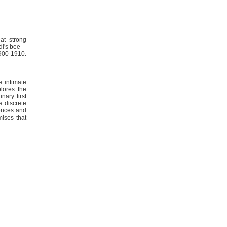
eat strong
i's bee --
1900-1910.
e intimate
plores the
nary first
a discrete
uences and
mises that