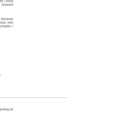
ves i Anna
- Joaquim
l Seminari
Sunyer més
 complex i
;
[pròleg de