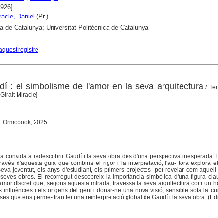
1926]
racle, Daniel
(Pr.)
ca de Catalunya; Universitat Politècnica de Catalunya
aquest registre
dí : el simbolisme de l'amor en la seva arquitectura
/ Ter
Giralt-Miracle]
t : Ormobook, 2025
ra convida a redescobrir Gaudí i la seva obra des d'una perspectiva inesperada: l
 través d'aquesta guia que combina el rigor i la interpretació, l'au- tora explora e
seva joventut, els anys d'estudiant, els primers projectes- per revelar com aquell
s seves obres. El recorregut descobreix la importància simbòlica d'una figura cla
n amor discret que, segons aquesta mirada, travessa la seva arquitectura com un
 influències i els orígens del geni i donar-ne una nova visió, sensible sota la cu
sses que ens perme- tran fer una reinterpretació global de Gaudí i la seva obra. (Edit