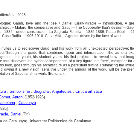
diterrània, 2025
rologue: Gaudí, love and the bee / Daniel Giralt-Miracle -- Introduction. A gr
chitect -- Mataró, the cooperative and Gaudí -- The Cooperativ flag's design -- Gaud
k - 1882 - under construction. La Sagrada Familia -- 1885-1889. Palau Güell -- 
 Casa Batlló -- 1906-1910. Casa Milà -- A genius driven by the love of work.
r invites us to rediscover Gaudí and his work from an unexpected perspective: th
tect.Through this guide that combines rigour and interpretation, the au-tora ex
genius - his youth, his student years, his first projects - to reveal how that imagi
e tour discovers the symbolic importance of a key figure: his "bee", metaphor for 
this look, goes through his architecture as a persistent tribute. Rethinking the infl
nd giving it a new vision, sensitive under the armour of the work, will be the pre
tation of Gaudí and his work. (Editorial).
tura
;
Simbolisme
;
Biografia
;
Arquitectes
;
Crítica artística
Cornet, Antoni
(1852-1926)
arcelona
;
Catalunya
1926]
racle, Daniel
(Pr.)
ca de Catalunya; Universitat Politècnica de Catalunya