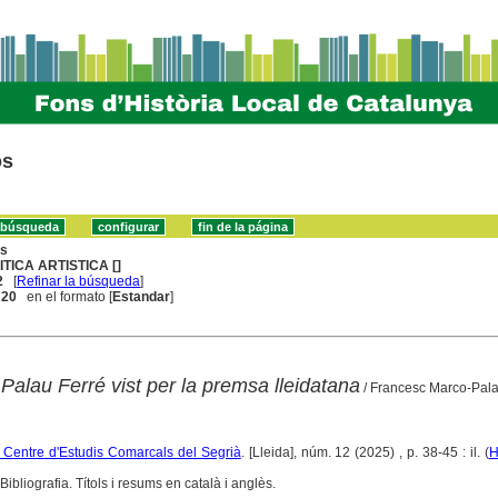
os
ns
ITICA ARTISTICA []
2
[
Refinar la búsqueda
]
. 20
en el formato [
Estandar
]
 Palau Ferré vist per la premsa lleidatana
/ Francesc Marco-Pal
l Centre d'Estudis Comarcals del Segrià
. [Lleida], núm. 12 (2025) , p. 38-45 : il. (
H
ibliografia. Títols i resums en català i anglès.