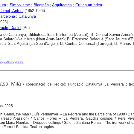
tura
;
Simbolisme
;
Biografia
;
Arquitectes
;
Crítica artística
Cornet, Antoni
(1852-1926)
arcelona
;
Catalunya
1926]
racle, Daniel
(Pr.)
ca de Catalunya; Biblioteca Sant Bartomeu (Alpicat); B. Central Xavier Amoró
ca Salardú-Naut Aran (Naut Aran-Aran); B. Francesc Balagué (Sant Jaume d'E
cal Sant Agustí (La Seu d'Urgell); B. Central Comarcal (Tàrrega); B. Màrius 
)
aquest registre
asa Milà
/ coordinació de l'edició: Fundació Catalunya La Pedrera ; text
ks, 2025
oni Gaudí, the man / Lluís Permanyer -- La Pedrera and the Barcelona of 1900 / Dani
 (reason/passion) / Carlos Flores -- La Pedrera, Gaudí's cosmos / Pere Viv
sep Maria Huertas -- Dropped ceilings / Galdric Santana Roma -- The ironwork of 
d Ferrer i Bastida. Text en anglès.