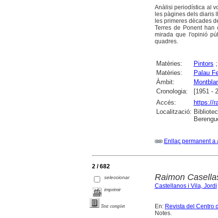
Anàlisi periodística al 
les pàgines dels diaris l
les primeres dècades de
Terres de Ponent han co
mirada que l'opinió pú
quadres.
Matèries:
Pintors
Matèries:
Palau Fe
Àmbit:
Montbla
Cronologia:
[1951 - 
Accés:
https://
Localització:
Bibliote
Berengue
Enllaç permanent a 
2 / 682
Raimon Casellas 
seleccionar
Castellanos i Vila, Jordi
imprimir
En:
Revista del Centro 
Text complet
Notes.