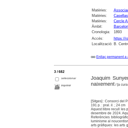
Matèries:
Associac
Matèries:
Casellas
Matèries:
Cercle A
Àmbit:
Barcelo
Cronologia:
1893
Accés:
https://
Localització:
B. Centr
Enllaç permanent a 
3 / 682
Joaquim Sunyer
seleccionar
naixement
/ [a cur
imprimir
[Sitges] : Consorci del 
191 p. : pral. il. ; 24 cm
Aquest llibre recull les
desembre de 2024. Aques
Referències bibliogràf
luminisme al noucentism
arts gràfiques: les arts