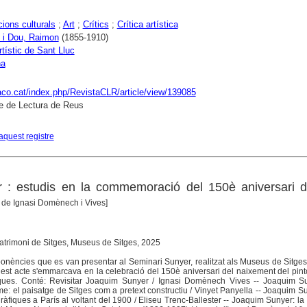
ions culturals
;
Art
;
Crítics
;
Crítica artística
 i Dou, Raimon
(1855-1910)
rtístic de Sant Lluc
na
raco.cat/index.php/RevistaCLR/article/view/139085
e de Lectura de Reus
aquest registre
 : estudis en la commemoració del 150è aniversari d
a de Ignasi Domènech i Vives]
Patrimoni de Sitges, Museus de Sitges, 2025
 ponències que es van presentar al Seminari Sunyer, realitzat als Museus de Sitges
t acte s'emmarcava en la celebració del 150è aniversari del naixement del pinto
iques. Conté: Revisitar Joaquim Sunyer / Ignasi Domènech Vives -- Joaquim Su
e: el paisatge de Sitges com a pretext constructiu / Vinyet Panyella -- Joaquim Su
 gràfiques a París al voltant del 1900 / Eliseu Trenc-Ballester -- Joaquim Sunyer: la 