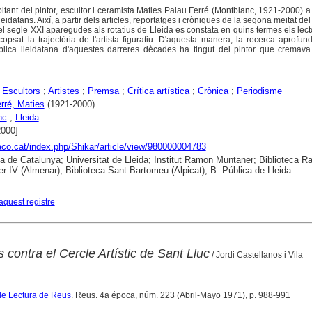
voltant del pintor, escultor i ceramista Maties Palau Ferré (Montblanc, 1921-2000) a
leidatans. Així, a partir dels articles, reportatges i cròniques de la segona meitat del
l segle XXI aparegudes als rotatius de Lleida es constata en quins termes els lect
psat la trajectòria de l'artista figuratiu. D'aquesta manera, la recerca aprofun
blica lleidatana d'aquestes darreres dècades ha tingut del pintor que cremava
;
Escultors
;
Artistes
;
Premsa
;
Crítica artística
;
Crònica
;
Periodisme
rré, Maties
(1921-2000)
nc
;
Lleida
2000]
raco.cat/index.php/Shikar/article/view/980000004783
ca de Catalunya; Universitat de Lleida; Institut Ramon Muntaner; Biblioteca 
r IV (Almenar); Biblioteca Sant Bartomeu (Alpicat); B. Pública de Lleida
aquest registre
contra el Cercle Artístic de Sant Lluc
/ Jordi Castellanos i Vila
de Lectura de Reus
. Reus. 4a época, núm. 223 (Abril-Mayo 1971), p. 988-991