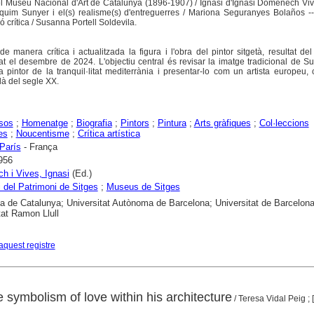
del Museu Nacional d'Art de Catalunya (1896-1907) / Ignasi d'Ignasi Domènech Vi
quim Sunyer i el(s) realisme(s) d'entreguerres / Mariona Seguranyes Bolaños -
ó crítica / Susanna Portell Soldevila.
 de manera crítica i actualitzada la figura i l'obra del pintor sitgetà, resultat de
t el desembre de 2024. L'objectiu central és revisar la imatge tradicional de 
 pintor de la tranquil·litat mediterrània i presentar-lo com un artista europeu,
alà del segle XX.
sos
;
Homenatge
;
Biografia
;
Pintors
;
Pintura
;
Arts gràfiques
;
Col·leccions
es
;
Noucentisme
;
Crítica artística
París
- França
956
 i Vives, Ignasi
(Ed.)
 del Patrimoni de Sitges
;
Museus de Sitges
ca de Catalunya; Universitat Autònoma de Barcelona; Universitat de Barcelona
tat Ramon Llull
aquest registre
e symbolism of love within his architecture
/ Teresa Vidal Peig ; 