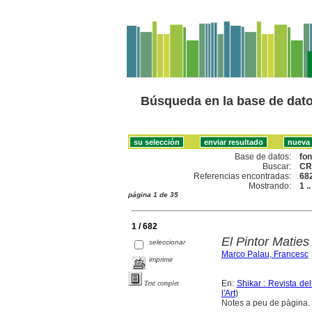
Búsqueda en la base de dat
Base de datos:
fo
Buscar:
CR
Referencias encontradas:
68
Mostrando:
1 .
página 1 de 35
1 / 682
El Pintor Maties
seleccionar
Marco Palau, Francesc
imprimir
En:
Shikar : Revista de
Text complet
l'Art
)
Notes a peu de pàgina. B