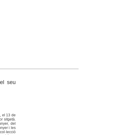
el seu
, el 13 de
r sitgetà.
nyer, del
nyer i les
col·lecció