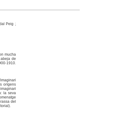
dal Peig ;
 con mucha
a abeja de
1900-1910.
'imaginari
ls orígens
 imaginari
u: la seva
 homenatge
irassa del
orial).