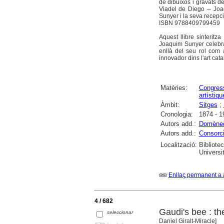
de dibuixos i gravats 
Viadel de Diego -- Joa
Sunyer i la seva recepci
ISBN 9788409799459
Aquest llibre sinteritza
Joaquim Sunyer celebra
enllà del seu rol com a
innovador dins l'art cat
Matèries:
Congres
artístiqu
Àmbit:
Sitges
;
Cronologia:
1874 - 1
Autors add.:
Domènech
Autors add.:
Consorci
Localització:
Bibliote
Universi
Enllaç permanent a 
4 / 682
Gaudi's bee : th
seleccionar
Daniel Giralt-Miracle]