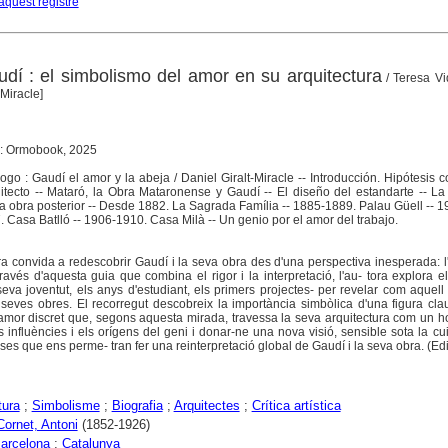
aquest registre
dí : el simbolismo del amor en su arquitectura
/ Teresa Vi
-Miracle]
t : Ormobook, 2025
logo : Gaudí el amor y la abeja / Daniel Giralt-Miracle -- Introducción. Hipótesis
uitecto -- Mataró, la Obra Mataronense y Gaudí -- El diseño del estandarte -- L
 la obra posterior -- Desde 1882. La Sagrada Família -- 1885-1889. Palau Güell -- 
. Casa Batlló -- 1906-1910. Casa Milà -- Un genio por el amor del trabajo.
ra convida a redescobrir Gaudí i la seva obra des d'una perspectiva inesperada: l
 través d'aquesta guia que combina el rigor i la interpretació, l'au- tora explora e
seva joventut, els anys d'estudiant, els primers projectes- per revelar com aquell
s seves obres. El recorregut descobreix la importància simbòlica d'una figura cla
n amor discret que, segons aquesta mirada, travessa la seva arquitectura com un
 influències i els orígens del geni i donar-ne una nova visió, sensible sota la cu
sses que ens perme- tran fer una reinterpretació global de Gaudí i la seva obra. (Edit
tura
;
Simbolisme
;
Biografia
;
Arquitectes
;
Crítica artística
Cornet, Antoni
(1852-1926)
arcelona
;
Catalunya