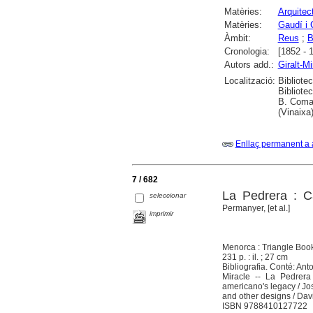
Matèries:
Arquitec
Matèries:
Gaudí i 
Àmbit:
Reus
;
B
Cronologia:
[1852 - 
Autors add.:
Giralt-Mi
Localització:
Bibliote
Bibliote
B. Comar
(Vinaixa
Enllaç permanent a 
7 / 682
La Pedrera : C
seleccionar
Permanyer, [et al.]
imprimir
Menorca : Triangle Boo
231 p. : il. ; 27 cm
Bibliografia. Conté: Ant
Miracle -- La Pedrera
americano's legacy / Jo
and other designs / Davi
ISBN 9788410127722