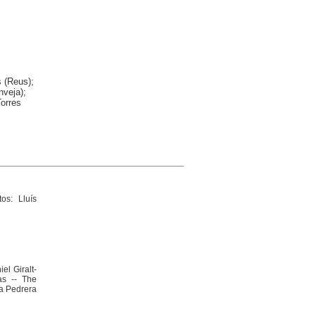
s (Reus);
nveja);
Torres
os: Lluís
el Giralt-
as -- The
La Pedrera