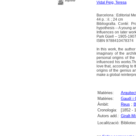
imprimir
Vidal Peig, Teresa
Barcelona : Editorial Me
44 p. : il. ; 24 cm
Bibliografia. Conté: P
hypothesis -- A young ar
Influences on later wor
Park Güell -- 1905-1907.
ISBN 9788410478374
In this work, the autho
imaginary of the archi
personal origins of the 
influenced his works.Th
love that, according to 
origins of the genius a
make a global reinterpre
Matèries:
Arquitec
Matèries:
Gaudí i 
Àmbit:
Reus
;
B
Cronologia:
[1852 - 
Autors add.:
Giralt-Mi
Localització:
Bibliote