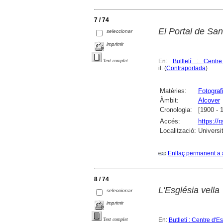
7 / 74
El Portal de San
seleccionar
imprimir
En:
Butlletí : Centr
Text complet
il. (
Contraportada
)
Matèries:
Fotograf
Àmbit:
Alcover
Cronologia:
[1900 - 
Accés:
https://
Localització:
Universi
Enllaç permanent a 
8 / 74
L'Església vella
seleccionar
imprimir
En:
Butlletí : Centre d'
Text complet