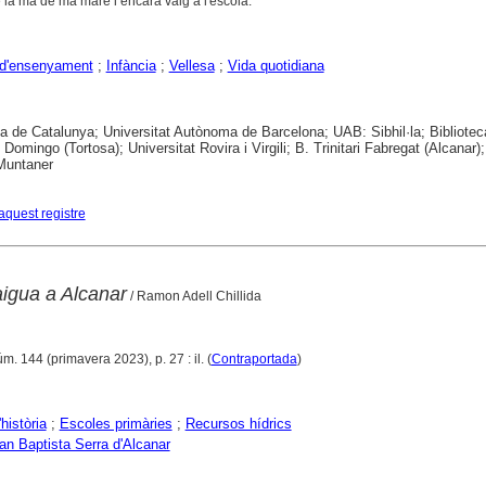
a mà de ma mare i encara vaig a l'escola.
 d'ensenyament
;
Infància
;
Vellesa
;
Vida quotidiana
ca de Catalunya; Universitat Autònoma de Barcelona; UAB: Sibhil·la; Bibliotec
 Domingo (Tortosa); Universitat Rovira i Virgili; B. Trinitari Fabregat (Alcanar); 
untaner
aquest registre
'aigua a Alcanar
/ Ramon Adell Chillida
úm. 144 (primavera 2023), p. 27 : il. (
Contraportada
)
'història
;
Escoles primàries
;
Recursos hídrics
n Baptista Serra d'Alcanar