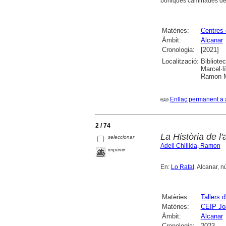
boniques caminades de l
Matèries:
Centres
Àmbit:
Alcanar
Cronologia:
[2021]
Localització:
Bibliote
Marcel·lí
Ramon M
Enllaç permanent a 
2 / 74
La Història de l
seleccionar
Adell Chillida, Ramon
imprimir
En:
Lo Rafal
. Alcanar, n
Matèries:
Tallers d
Matèries:
CEIP Joa
Àmbit:
Alcanar
Cronologia:
2023