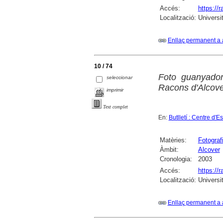
Accés:
https://
Localització:
Universi
Enllaç permanent a 
10 / 74
Foto guanyador
seleccionar
Racons d'Alcove
imprimir
Text complet
En:
Butlletí : Centre d'
Matèries:
Fotograf
Àmbit:
Alcover
Cronologia:
2003
Accés:
https://
Localització:
Universi
Enllaç permanent a 