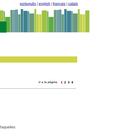
português
|
english
|
français
|
català
ir a la página
'aquelles