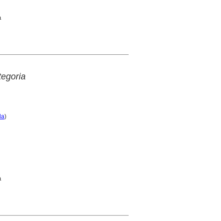
a
egoria
da
)
a