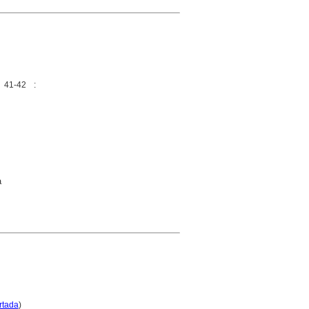
 41-42 :
a
rtada
)