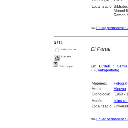
Localització:
Bibliote
Marcel·lí
Ramon M
Enllaç permanent a 
3 / 74
El Portal
seleccionar
imprimir
En:
Butlletí : Centr
Text complet
il. (
Contraportada
)
Matèries:
Fotograf
Àmbit:
Alcover
Cronologia:
[1960 - 
Accés:
https://
Localització:
Universi
Enllaç permanent a 