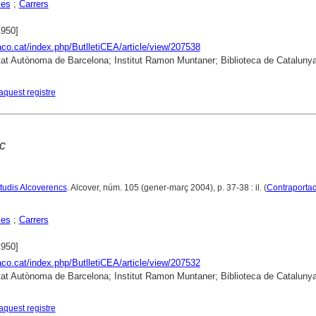
ies
;
Carrers
1950]
raco.cat/index.php/ButlletiCEA/article/view/207538
tat Autònoma de Barcelona; Institut Ramon Muntaner; Biblioteca de Cataluny
aquest registre
c
Estudis Alcoverencs
. Alcover, núm. 105 (gener-març 2004), p. 37-38 : il. (
Contraporta
ies
;
Carrers
1950]
raco.cat/index.php/ButlletiCEA/article/view/207532
tat Autònoma de Barcelona; Institut Ramon Muntaner; Biblioteca de Cataluny
aquest registre