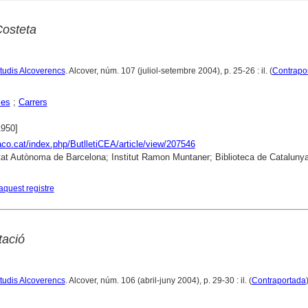
Costeta
Estudis Alcoverencs
. Alcover, núm. 107 (juliol-setembre 2004), p. 25-26 : il. (
Contrapo
ies
;
Carrers
1950]
raco.cat/index.php/ButlletiCEA/article/view/207546
tat Autònoma de Barcelona; Institut Ramon Muntaner; Biblioteca de Cataluny
aquest registre
tació
Estudis Alcoverencs
. Alcover, núm. 106 (abril-juny 2004), p. 29-30 : il. (
Contraportada