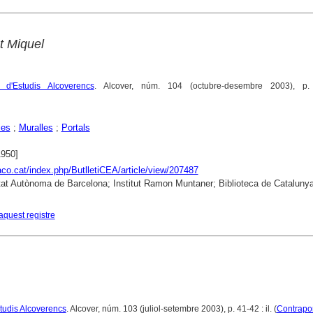
t Miquel
e d'Estudis Alcoverencs
. Alcover, núm. 104 (octubre-desembre 2003), p.
ies
;
Muralles
;
Portals
1950]
raco.cat/index.php/ButlletiCEA/article/view/207487
tat Autònoma de Barcelona; Institut Ramon Muntaner; Biblioteca de Cataluny
aquest registre
Estudis Alcoverencs
. Alcover, núm. 103 (juliol-setembre 2003), p. 41-42 : il. (
Contrapo