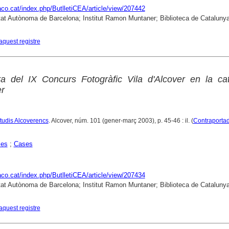
raco.cat/index.php/ButlletiCEA/article/view/207442
tat Autònoma de Barcelona; Institut Ramon Muntaner; Biblioteca de Cataluny
aquest registre
a del IX Concurs Fotogràfic Vila d'Alcover en la cat
r
Estudis Alcoverencs
. Alcover, núm. 101 (gener-març 2003), p. 45-46 : il. (
Contraporta
ies
;
Cases
raco.cat/index.php/ButlletiCEA/article/view/207434
tat Autònoma de Barcelona; Institut Ramon Muntaner; Biblioteca de Cataluny
aquest registre