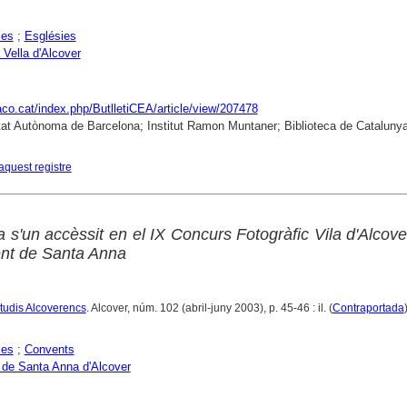
ies
;
Esglésies
 Vella d'Alcover
raco.cat/index.php/ButlletiCEA/article/view/207478
tat Autònoma de Barcelona; Institut Ramon Muntaner; Biblioteca de Cataluny
aquest registre
s'un accèssit en el IX Concurs Fotogràfic Vila d'Alcove
nt de Santa Anna
Estudis Alcoverencs
. Alcover, núm. 102 (abril-juny 2003), p. 45-46 : il. (
Contraportada
ies
;
Convents
de Santa Anna d'Alcover