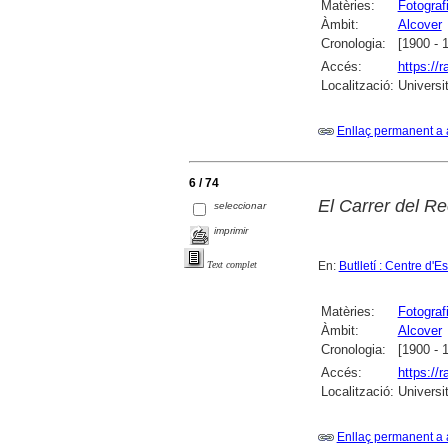
Matèries:
Fotograf
Àmbit:
Alcover
Cronologia:
[1900 - 
Accés:
https://
Localització:
Universi
Enllaç permanent a 
6 / 74
El Carrer del Re
seleccionar
imprimir
En:
Butlletí : Centre d'
Text complet
Matèries:
Fotograf
Àmbit:
Alcover
Cronologia:
[1900 - 
Accés:
https://
Localització:
Universi
Enllaç permanent a 