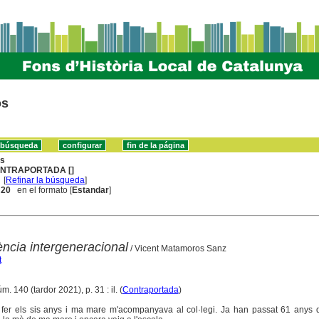
os
ns
NTRAPORTADA []
[
Refinar la búsqueda
]
. 20
en el formato [
Estandar
]
ncia intergeneracional
/ Vicent Matamoros Sanz
t
úm. 140 (tardor 2021), p. 31 : il. (
Contraportada
)
fer els sis anys i ma mare m'acompanyava al col·legi. Ja han passat 61 anys d