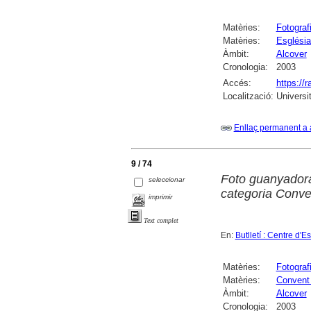
Matèries:
Fotograf
Matèries:
Església
Àmbit:
Alcover
Cronologia:
2003
Accés:
https://
Localització:
Universi
Enllaç permanent a 
9 / 74
Foto guanyadora 
seleccionar
categoria Conve
imprimir
Text complet
En:
Butlletí : Centre d'
Matèries:
Fotograf
Matèries:
Convent 
Àmbit:
Alcover
Cronologia:
2003