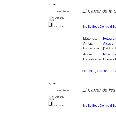
4 / 74
El Carrer de la 
seleccionar
imprimir
En:
Butlletí : Centre d'
Text complet
Matèries:
Fotograf
Àmbit:
Alcover
Cronologia:
[1900 - 
Accés:
https://
Localització:
Universi
Enllaç permanent a 
5 / 74
El Carrer de l'es
seleccionar
imprimir
En:
Butlletí : Centre d'
Text complet