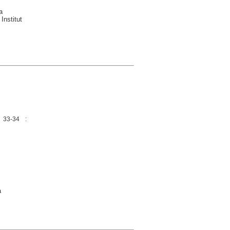
a
Institut
 33-34 :
a