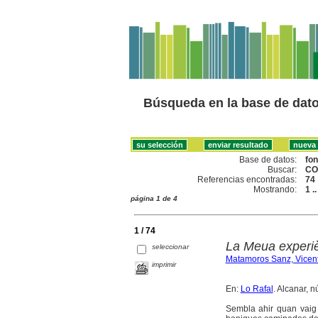
Búsqueda en la base de dat
Base de datos:
fo
Buscar:
CO
Referencias encontradas:
74
Mostrando:
1 .
página 1 de 4
1 / 74
La Meua experiè
seleccionar
Matamoros Sanz, Vicen
imprimir
En:
Lo Rafal
. Alcanar, n
Sembla ahir quan vaig 