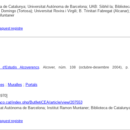
ca de Catalunya; Universitat Autònoma de Barcelona; UAB: Sibhil·la; Bibliotec
 Domingo (Tortosa); Universitat Rovira i Virgili; B. Trinitari Fabregat (Alcanar); 
untaner
aquest registre
e d'Estudis Alcoverencs
. Alcover, núm. 108 (octubre-desembre 2004), p.
ies
;
Muralles
;
Portals
1970]
raco.cat/index.php/ButlletiCEA/article/view/207553
tat Autònoma de Barcelona; Institut Ramon Muntaner; Biblioteca de Cataluny
aquest registre