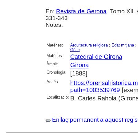
En:
Revista de Gerona
. Tomo XII.
331-343
Notes.
Matèries:
Arquitectura religiosa
;
Edat mitjana
;
Gòtic
Matèries:
Catedral de Girona
Àmbit:
Girona
Cronologia:
[1888]
Accés:
https://prensahistorica
path=1003539769
[exemp
Localització:
B. Carles Rahola (Giron
Enllaç permanent a aquest regis