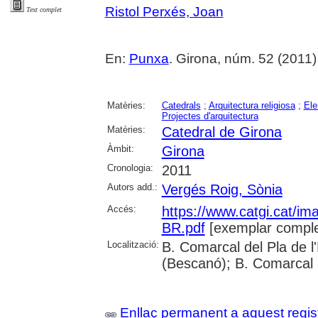
Ristol Perxés, Joan
Text complet
En:
Punxa
. Girona, núm. 52 (2011) , 
Matèries:
Catedrals
;
Arquitectura religiosa
;
Ele
Projectes d'arquitectura
Matèries:
Catedral de Girona
Àmbit:
Girona
Cronologia:
2011
Autors add.:
Vergés Roig, Sònia
Accés:
https://www.catgi.cat/i
BR.pdf
[exemplar comple
Localització:
B. Comarcal del Pla de l
(Bescanó); B. Comarcal 
Enllaç permanent a aquest regis