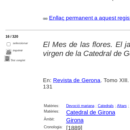
Enllaç permanent a aquest regis
16 / 320
El Mes de las flores. El j
seleccionar
imprimir
virgen de la Catedral de 
Text complet
En:
Revista de Gerona
. Tomo XIII
131
Matèries:
Devoció mariana
;
Catedrals
;
Altars
;
Matèries:
Catedral de Girona
Àmbit:
Girona
Cronologia:
[1889]