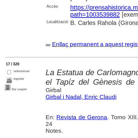
Accés:
https://prensahistorica
path=1003539882
[exemp
Localització:
B. Carles Rahola (Giron
Enllaç permanent a aquest regis
17 / 320
La Estatua de Carlomagno,
seleccionar
imprimir
el Tapíz del Gènesis de 
Girbal
Text complet
Girbal i Nadal, Enric Claudi
En:
Revista de Gerona
. Tomo XIII
24
Notes.