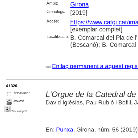
Àmbit:
Girona
Cronologia:
[2019]
Accés:
https://www.catgi.cat/i
[exemplar complet]
Localització:
B. Comarcal del Pla de l
(Bescanó); B. Comarcal 
Enllaç permanent a aquest regis
4 / 320
L'Orgue de la Catedral de
seleccionar
imprimir
David Iglésias, Pau Rubió i Bofill,
Text complet
En:
Punxa
. Girona, núm. 56 (2019) , 