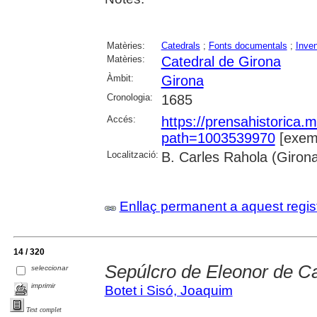
Matèries:
Catedrals
;
Fonts documentals
;
Inven
Matèries:
Catedral de Girona
Àmbit:
Girona
Cronologia:
1685
Accés:
https://prensahistorica
path=1003539970
[exemp
Localització:
B. Carles Rahola (Giron
Enllaç permanent a aquest regis
14 / 320
Sepúlcro de Eleonor de C
seleccionar
imprimir
Botet i Sisó, Joaquim
Text complet