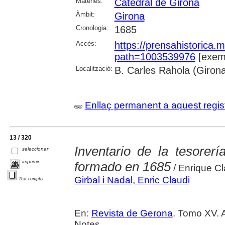
Matèries:
Catedral de Girona
Àmbit:
Girona
Cronologia:
1685
Accés:
https://prensahistorica
path=1003539976
[exemp
Localització:
B. Carles Rahola (Giron
Enllaç permanent a aquest regis
13 / 320
Inventario de la tesorer
seleccionar
imprimir
formado en 1685
/ Enrique Cl
Girbal i Nadal, Enric Claudi
Text complet
En:
Revista de Gerona
. Tomo XV. 
Notes.