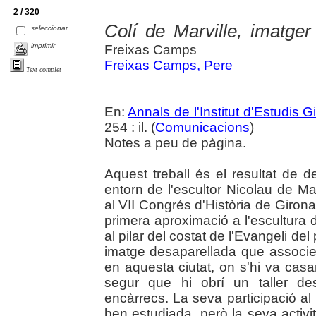
2 / 320
Colí de Marville, imatger
seleccionar
imprimir
Freixas Camps
Freixas Camps, Pere
Text complet
En:
Annals de l'Institut d'Estudis G
254 : il. (
Comunicacions
)
Notes a peu de pàgina.
Aquest treball és el resultat de 
entorn de l'escultor Nicolau de Ma
al VII Congrés d'Història de Giron
primera aproximació a l'escultura 
al pilar del costat de l'Evangeli del
imatge desaparellada que associe
en aquesta ciutat, on s'hi va casar
segur que hi obrí un taller de
encàrrecs. La seva participació al
ben estudiada, però la seva activ