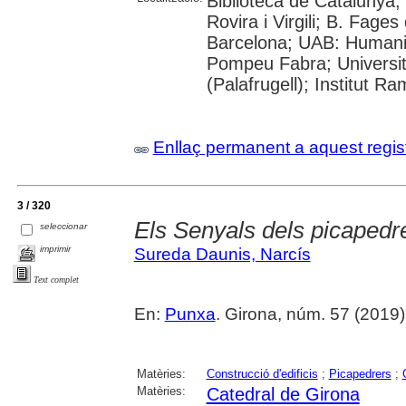
Biblioteca de Catalunya; 
Rovira i Virgili; B. Fage
Barcelona; UAB: Humanit
Pompeu Fabra; Universita
(Palafrugell); Institut 
Enllaç permanent a aquest regis
3 / 320
Els Senyals dels picapedr
seleccionar
imprimir
Sureda Daunis, Narcís
Text complet
En:
Punxa
. Girona, núm. 57 (2019) ,
Matèries:
Construcció d'edificis
;
Picapedrers
;
Matèries:
Catedral de Girona