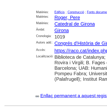
Matèries:
Edificis
;
Construcció
;
Fonts docume
Matèries:
Roger, Pere
Matèries:
Catedral de Girona
Àmbit:
Girona
Cronologia:
1019
Autors add.:
Congrés d'Història de Gi
Accés:
https://raco.cat/index.p
Localització:
Biblioteca de Catalunya; 
Rovira i Virgili; B. Fage
Barcelona; UAB: Humanit
Pompeu Fabra; Universita
(Palafrugell); Institut 
Enllaç permanent a aquest regis