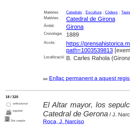
Matèries:
Catedrals
;
Escultura
;
Còdexs
;
Tapi
Matèries:
Catedral de Girona
Àmbit:
Girona
Cronologia:
1889
Accés:
https://prensahistorica
path=1003539813
[exemp
Localització:
B. Carles Rahola (Giron
Enllaç permanent a aquest regis
18 / 320
El Altar mayor, los sepulc
seleccionar
imprimir
Catedral de Gerona
/ J. Nar
Roca, J. Narciso
Text complet