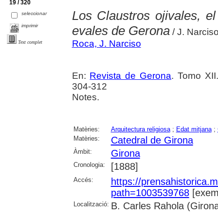
19 / 320
Los Claustros ojivales, e
seleccionar
imprimir
evales de Gerona
/ J. Narcis
Roca, J. Narciso
Text complet
En:
Revista de Gerona
. Tomo XII
304-312
Notes.
Matèries:
Arquitectura religiosa
;
Edat mitjana
;
Matèries:
Catedral de Girona
Àmbit:
Girona
Cronologia:
[1888]
Accés:
https://prensahistorica
path=1003539768
[exemp
Localització:
B. Carles Rahola (Giron