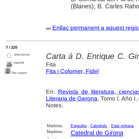
(Blanes); B. Carles Raho
Enllaç permanent a aquest regis
7 / 320
Carta á D. Enrique C. Gi
seleccionar
imprimir
Fita
Fita i Colomer, Fidel
Text complet
En:
Revista de literatura, cienc
Literaria de Gerona
. Tomo I. Año I,
Notes.
Matèries:
Epigrafia
;
Catedrals
;
Edat mitjana
Matèries:
Catedral de Girona