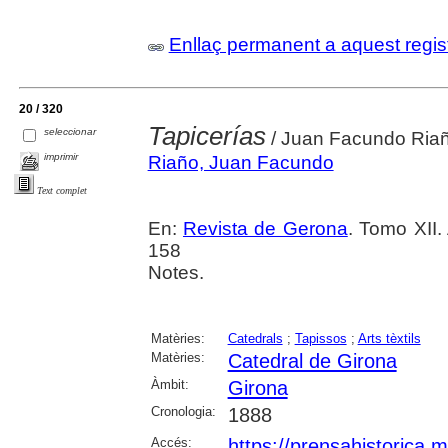
Enllaç permanent a aquest regis
20 / 320
Tapicerías
seleccionar
/ Juan Facundo Ria
imprimir
Riaño, Juan Facundo
Text complet
En:
Revista de Gerona
. Tomo XII.
158
Notes.
Matèries:
Catedrals
;
Tapissos
;
Arts tèxtils
Matèries:
Catedral de Girona
Àmbit:
Girona
Cronologia:
1888
Accés:
https://prensahistorica