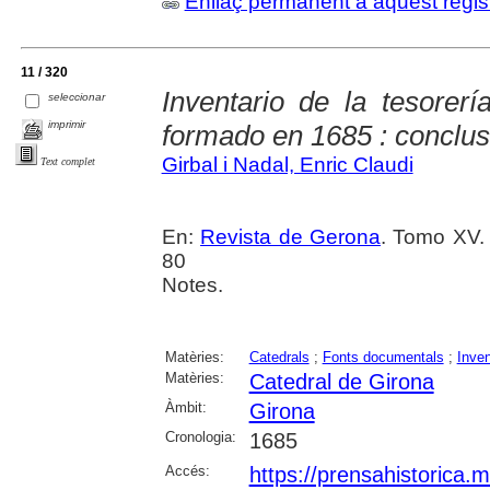
Enllaç permanent a aquest regis
11 / 320
Inventario de la tesorer
seleccionar
imprimir
formado en 1685 : conclus
Girbal i Nadal, Enric Claudi
Text complet
En:
Revista de Gerona
. Tomo XV.
80
Notes.
Matèries:
Catedrals
;
Fonts documentals
;
Inven
Matèries:
Catedral de Girona
Àmbit:
Girona
Cronologia:
1685
Accés:
https://prensahistorica