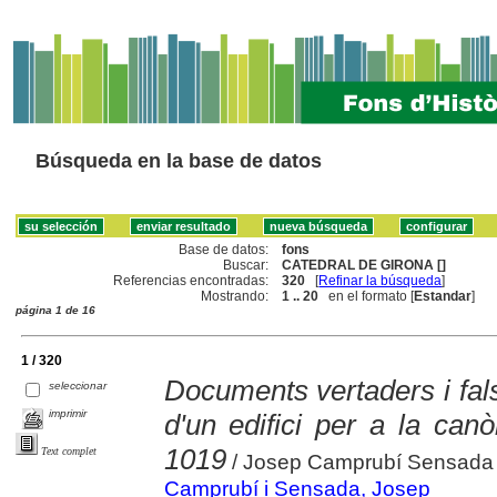
Búsqueda en la base de datos
Base de datos:
fons
Buscar:
CATEDRAL DE GIRONA []
Referencias encontradas:
320
[
Refinar la búsqueda
]
Mostrando:
1 .. 20
en el formato [
Estandar
]
página 1 de 16
1 / 320
Documents vertaders i fals
seleccionar
imprimir
d'un edifici per a la can
1019
Text complet
/ Josep Camprubí Sensada
Camprubí i Sensada, Josep