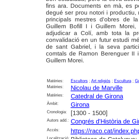
fins ara. Documents en mà, es p
degué ser prou notori i productiu
principals mestres d'obres de la
Guillem Bofill I i Guillem More
adjudicar a Colí, amb tota la p
convalidació en un futur estudi més
de sant Gabriel, i la seva parti
comtals de Ramon Berenguer II i
Guillem Morei.
Matèries:
Escultors
;
Art religiós
;
Escultura
;
Gò
Matèries:
Nicolau de Marville
Matèries:
Catedral de Girona
Àmbit:
Girona
Cronologia:
[1300 - 1500]
Autors add.:
Congrés d'Història de Gi
Accés:
https://raco.cat/index.p
Localització: