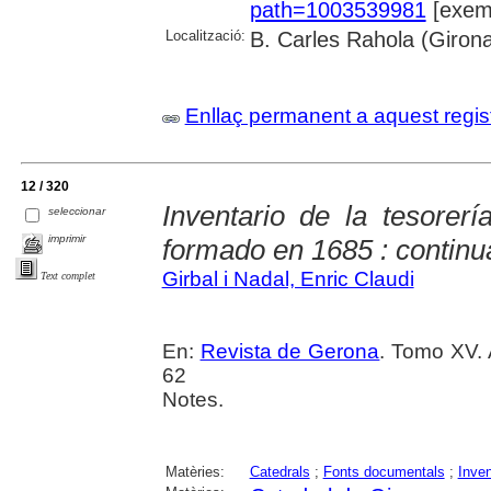
path=1003539981
[exemp
Localització:
B. Carles Rahola (Giron
Enllaç permanent a aquest regis
12 / 320
Inventario de la tesorer
seleccionar
imprimir
formado en 1685 : continu
Girbal i Nadal, Enric Claudi
Text complet
En:
Revista de Gerona
. Tomo XV. 
62
Notes.
Matèries:
Catedrals
;
Fonts documentals
;
Inven