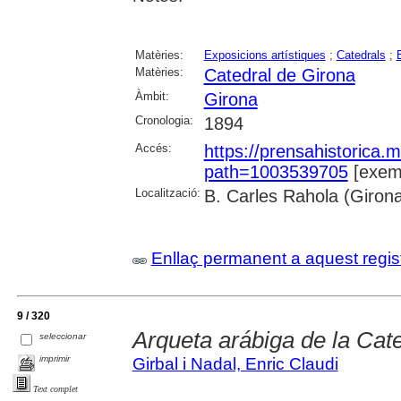
Matèries:
Exposicions artístiques
;
Catedrals
;
Matèries:
Catedral de Girona
Àmbit:
Girona
Cronologia:
1894
Accés:
https://prensahistorica
path=1003539705
[exemp
Localització:
B. Carles Rahola (Giron
Enllaç permanent a aquest regis
9 / 320
Arqueta arábiga de la Cat
seleccionar
imprimir
Girbal i Nadal, Enric Claudi
Text complet