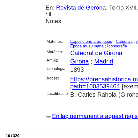
En:
Revista de Gerona
. Tomo XVII.
: il.
Notes.
Matèries:
Exposicions artístiques
;
Catedrals
;
A
Epoca musulmana
;
Iconografia
Matèries:
Catedral de Girona
Àmbit:
Girona
;
Madrid
Cronologia:
1893
Accés:
https://prensahistorica
path=1003539464
[exemp
Localització:
B. Carles Rahola (Giron
Enllaç permanent a aquest regis
10 / 320