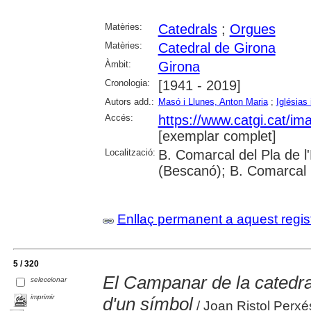
Matèries:
Catedrals
;
Orgues
Matèries:
Catedral de Girona
Àmbit:
Girona
Cronologia:
[1941 - 2019]
Autors add.:
Masó i Llunes, Anton Maria
;
Iglésias
Accés:
https://www.catgi.cat/i
[exemplar complet]
Localització:
B. Comarcal del Pla de l
(Bescanó); B. Comarcal 
Enllaç permanent a aquest regis
5 / 320
El Campanar de la catedral
seleccionar
imprimir
d'un símbol
/ Joan Ristol Perxé