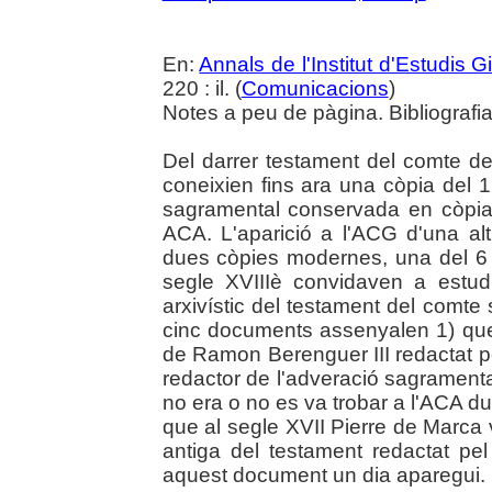
En:
Annals de l'Institut d'Estudis G
220 : il. (
Comunicacions
)
Notes a peu de pàgina. Bibliografia
Del darrer testament del comte d
coneixien fins ara una còpia del 
sagramental conservada en còpia
ACA. L'aparició a l'ACG d'una alt
dues còpies modernes, una del 6 
segle XVIIIè convidaven a estudia
arxivístic del testament del comte 
cinc documents assenyalen 1) que 
de Ramon Berenguer III redactat pe
redactor de l'adveració sagramenta
no era o no es va trobar a l'ACA du
que al segle XVII Pierre de Marca v
antiga del testament redactat pe
aquest document un dia aparegui.