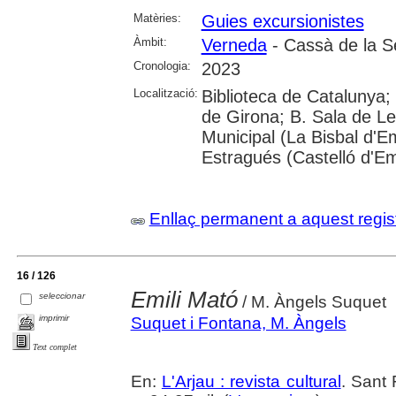
Matèries:
Guies excursionistes
Àmbit:
Verneda
- Cassà de la S
Cronologia:
2023
Localització:
Biblioteca de Catalunya; 
de Girona; B. Sala de Le
Municipal (La Bisbal d'
Estragués (Castelló d'E
Enllaç permanent a aquest regis
16 / 126
Emili Mató
seleccionar
/ M. Àngels Suquet
imprimir
Suquet i Fontana, M. Àngels
Text complet
En:
L'Arjau : revista cultural
. Sant 