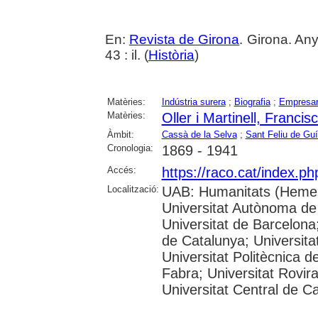
En:
Revista de Girona
. Girona. An
43 : il. (
Història
)
Matèries:
Indústria surera
;
Biografia
;
Empresar
Matèries:
Oller i Martinell, Francis
Àmbit:
Cassà de la Selva
;
Sant Feliu de Guí
Cronologia:
1869 - 1941
Accés:
https://raco.cat/index.p
Localització:
UAB: Humanitats (Hemer
Universitat Autònoma de
Universitat de Barcelona;
de Catalunya; Universitat
Universitat Politècnica 
Fabra; Universitat Rovira 
Universitat Central de C