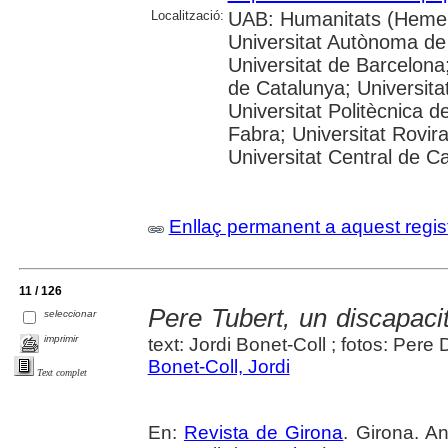
Localització:
UAB: Humanitats (Hemer
Universitat Autònoma de
Universitat de Barcelona;
de Catalunya; Universitat
Universitat Politècnica 
Fabra; Universitat Rovira 
Universitat Central de C
Enllaç permanent a aquest regis
11 / 126
Pere Tubert, un discapaci
seleccionar
imprimir
text: Jordi Bonet-Coll ; fotos: Pere
Bonet-Coll, Jordi
Text complet
En:
Revista de Girona
. Girona. An