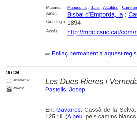
Matèries:
Manuscrits
;
Bans
;
Alcaldes
;
Carreter
Àmbit:
Bisbal d'Empordà, la
;
Cas
Cronologia:
1894
Accés:
http://mdc.csuc.cat/cdm/r
Enllaç permanent a aquest regis
15 / 126
Les Dues Rieres i Verned
seleccionar
imprimir
Pastells, Josep
En:
Gavarres
. Cassà de la Selva,
125 : il. (
A peu
. pels camins blancs