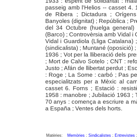
1933 : esperit de solidaritat : malal
passeig amb l'Helios -- casset 4. 1
de Ribera ; Dictadura ; Orígens
Banyoles (dignitat) ; República ; 
del 34 Octubre (huelga general)
(Barco) ; Controvèrsia amb Vidal i
Vidal i Guardiola (Lliga Catalana)
(sindicalista) ; Muntané (oposició) 
1936 ; Vot per la lliberació dels 
; Mort de Calvo Sotelo ; CNT : re
Justo ; Afán de llibertat perdut ; Esc
: Roge ; La Some : carbó ; Pas per
especialitzats per a Mèxic al ca
casset 6. Forns ; Estació : resis
1958 : manobre ; Jubilació 1963 ; 
70 anys : comença a escriure a màq
a España ; Ventes dels horts.
Matèries:
Memòries
;
Sindicalistes
;
Entrevistes