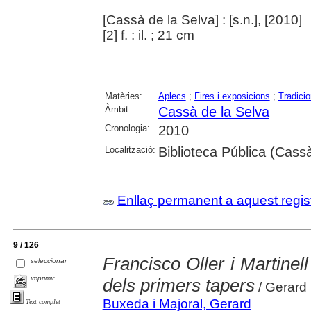
[Cassà de la Selva] : [s.n.], [2010]
[2] f. : il. ; 21 cm
Matèries:
Aplecs
;
Fires i exposicions
;
Tradici
Àmbit:
Cassà de la Selva
Cronologia:
2010
Localització:
Biblioteca Pública (Cassà
Enllaç permanent a aquest regis
9 / 126
Francisco Oller i Martinell
seleccionar
imprimir
dels primers tapers
/ Gerard 
Buxeda i Majoral, Gerard
Text complet