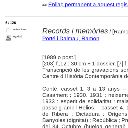
Enllaç permanent a aquest regis
6 / 126
Records i memòries
seleccionar
/ [Ramo
imprimir
Porté i Dalmau, Ramon
[1989 o post.]
[203] f.,12 ; 30 cm + 1 dossier, [7] f
Transcripció de les gravacions son
Centre d'Història Contemporània d
Conté: casset 1. 3 a 13 anys --
Casament ; 1930. 1931 : neixement
1933 : esperit de solidaritat : malal
passeig amb l'Helios -- casset 4. 1
de Ribera ; Dictadura ; Orígens
Banyoles (dignitat) ; República ; 
del 34 Octubre (huelga general)