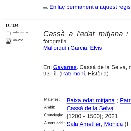
Enllaç permanent a aquest regis
18 / 126
Cassà a l'edat mitjana
seleccionar
/ 
imprimir
fotografia
Mallorquí i Garcia, Elvis
En:
Gavarres
. Cassà de la Selva, 
93 : il. (
Patrimoni
. Història)
Matèries:
Baixa edat mitjana
;
Patr
Àmbit:
Cassà de la Selva
Cronologia:
[1200 - 1500]; 2021
Autors add.:
Sala Ametller, Mònica
(Il·