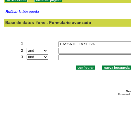
Refinar la búsqueda
Base de datos
fons : Formulario avanzado
Buscar:
1
2
3
Sea
Powered