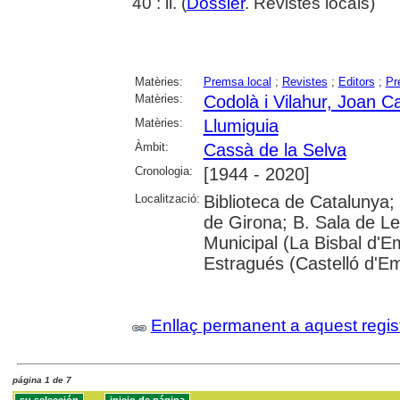
40 : il. (
Dossier
. Revistes locals)
Matèries:
Premsa local
;
Revistes
;
Editors
;
Pr
Matèries:
Codolà i Vilahur, Joan C
Matèries:
Llumiguia
Àmbit:
Cassà de la Selva
Cronologia:
[1944 - 2020]
Localització:
Biblioteca de Catalunya; 
de Girona; B. Sala de Le
Municipal (La Bisbal d'
Estragués (Castelló d'E
Enllaç permanent a aquest regis
página 1 de 7