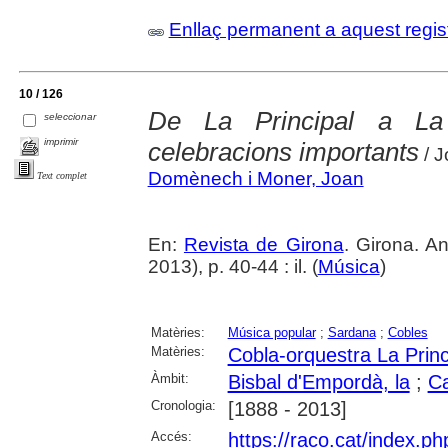
Enllaç permanent a aquest regis
10 / 126
De La Principal a La
seleccionar
imprimir
celebracions importants
/ J
Domènech i Moner, Joan
Text complet
En:
Revista de Girona
. Girona. 
2013), p. 40-44 : il. (
Música
)
Matèries:
Música popular
;
Sardana
;
Cobles
Matèries:
Cobla-orquestra La Princi
Àmbit:
Bisbal d'Empordà, la
;
Ca
Cronologia:
[1888 - 2013]
Accés:
https://raco.cat/index.p