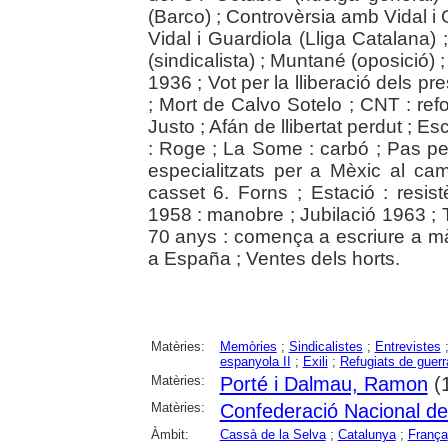
(Barco) ; Controvèrsia amb Vidal i
Vidal i Guardiola (Lliga Catalana)
(sindicalista) ; Muntané (oposició) 
1936 ; Vot per la lliberació dels 
; Mort de Calvo Sotelo ; CNT : re
Justo ; Afán de llibertat perdut ; Esc
: Roge ; La Some : carbó ; Pas per
especialitzats per a Mèxic al ca
casset 6. Forns ; Estació : resis
1958 : manobre ; Jubilació 1963 ; 
70 anys : comença a escriure a màq
a España ; Ventes dels horts.
Matèries:
Memòries
;
Sindicalistes
;
Entrevistes
espanyola II
;
Exili
;
Refugiats de guerr
Matèries:
Porté i Dalmau, Ramon
(
Matèries:
Confederació Nacional del
Àmbit:
Cassà de la Selva
;
Catalunya
;
França