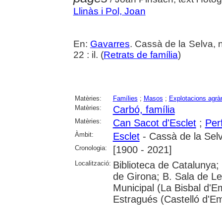
Llinàs i Pol, Joan
En:
Gavarres
. Cassà de la Selva, 
22 : il. (
Retrats de família
)
Matèries:
Famílies
;
Masos
;
Explotacions agràr
Matèries:
Carbó, família
Matèries:
Can Sacot d'Esclet
;
Per
Àmbit:
Esclet
- Cassà de la Sel
Cronologia:
[1900 - 2021]
Localització:
Biblioteca de Catalunya; 
de Girona; B. Sala de Le
Municipal (La Bisbal d'
Estragués (Castelló d'E