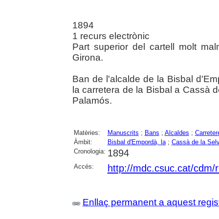
1894
1 recurs electrònic
Part superior del cartell molt mal
Girona.
Ban de l'alcalde de la Bisbal d'E
la carretera de la Bisbal a Cassà d
Palamós.
Matèries:
Manuscrits
;
Bans
;
Alcaldes
;
Carreter
Àmbit:
Bisbal d'Empordà, la
;
Cassà de la Sel
Cronologia:
1894
Accés:
http://mdc.csuc.cat/cdm/r
Enllaç permanent a aquest regis