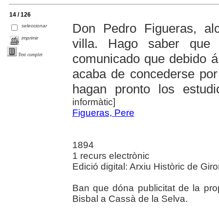
14 / 126
Don Pedro Figueras, alc
seleccionar
imprimir
villa. Hago saber qu
comunicado que debido á l
Text complet
acaba de concederse por
hagan pronto los estudio
informàtic]
Figueras, Pere
1894
1 recurs electrònic
Edició digital: Arxiu Històric de Gir
Ban que dóna publicitat de la pro
Bisbal a Cassà de la Selva.