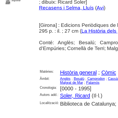
imprimir
; dibuix: Ricard Soler]
Recasens i Selma, Lluís
(
Avi
)
[Girona] : Edicions Periòdiques de
295 p. : il. ; 27 cm (
La Història del
Conté: Anglès; Besalú; Campro
d'Empúries; Cornellà de Terri; Mal
Matèries:
Història general
;
Còmic
Àmbit:
Anglès
;
Besalú
;
Camprodon
;
Cassà 
Malgrat de Mar
;
Palamós
Cronologia:
[0000 - 1995]
Autors add.:
Soler, Ricard
(Il·l.)
Localització:
Biblioteca de Catalunya;