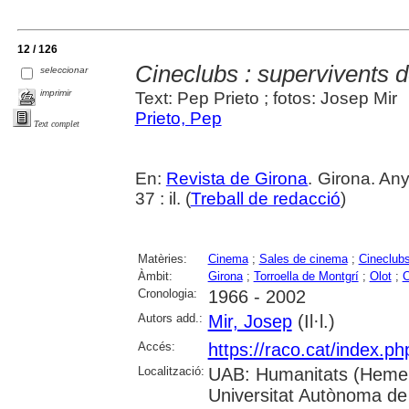
12 / 126
Cineclubs : supervivents d
seleccionar
imprimir
Text: Pep Prieto ; fotos: Josep Mir
Prieto, Pep
Text complet
En:
Revista de Girona
. Girona. An
37 : il. (
Treball de redacció
)
Matèries:
Cinema
;
Sales de cinema
;
Cineclub
Àmbit:
Girona
;
Torroella de Montgrí
;
Olot
;
C
Cronologia:
1966 - 2002
Autors add.:
Mir, Josep
(Il·l.)
Accés:
https://raco.cat/index.p
Localització:
UAB: Humanitats (Hemer
Universitat Autònoma de