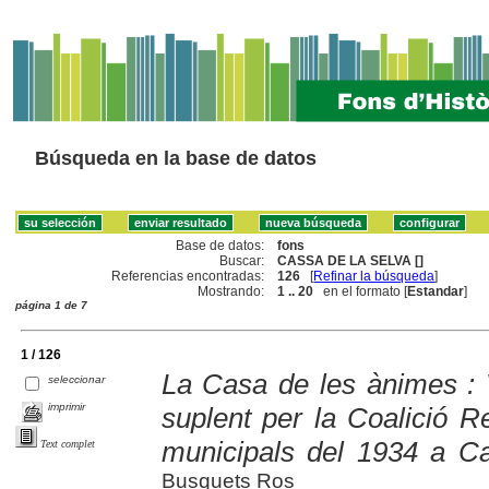
Búsqueda en la base de datos
Base de datos:
fons
Buscar:
CASSA DE LA SELVA []
Referencias encontradas:
126
[
Refinar la búsqueda
]
Mostrando:
1 .. 20
en el formato [
Estandar
]
página 1 de 7
1 / 126
La Casa de les ànimes : 
seleccionar
imprimir
suplent per la Coalició R
municipals del 1934 a C
Text complet
Busquets Ros