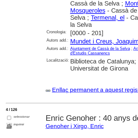
Cassà de la Selva ;
Mont
Mosqueroles
- Cassà de 
Selva ;
Termenal, el
- Ca
la Selva
Cronologia:
[0000 - 201]
Autors add.:
Mundet i Creus, Joaqui
Autors add.:
Ajuntament de Cassà de la Selva
;
Ar
d'Estudis Cassanencs
Localització:
Biblioteca de Catalunya;
Universitat de Girona
Enllaç permanent a aquest regis
4 / 126
Enric Genoher : 40 anys de
seleccionar
imprimir
Genoher i Xirgo, Enric