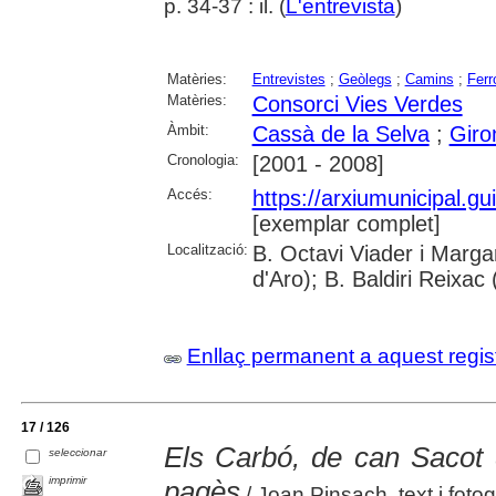
p. 34-37 : il. (
L'entrevista
)
Matèries:
Entrevistes
;
Geòlegs
;
Camins
;
Ferr
Matèries:
Consorci Vies Verdes
Àmbit:
Cassà de la Selva
;
Giro
Cronologia:
[2001 - 2008]
Accés:
https://arxiumunicipal.g
[exemplar complet]
Localització:
B. Octavi Viader i Marga
d'Aro); B. Baldiri Reixac
Enllaç permanent a aquest regis
17 / 126
Els Carbó, de can Sacot 
seleccionar
imprimir
pagès
/ Joan Pinsach, text i fotog