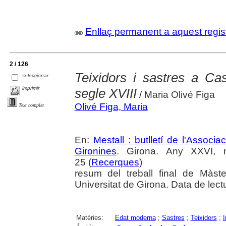
Enllaç permanent a aquest regis
2 / 126
Teixidors i sastres a Ca
seleccionar
imprimir
segle XVIII
/ Maria Olivé Figa
Olivé Figa, Maria
Text complet
En:
Mestall : butlletí de l'Associ
Gironines
. Girona. Any XXVI, 
25 (
Recerques
)
resum del treball final de Màs
Universitat de Girona. Data de lec
Matèries:
Edat moderna
;
Sastres
;
Teixidors
;
I