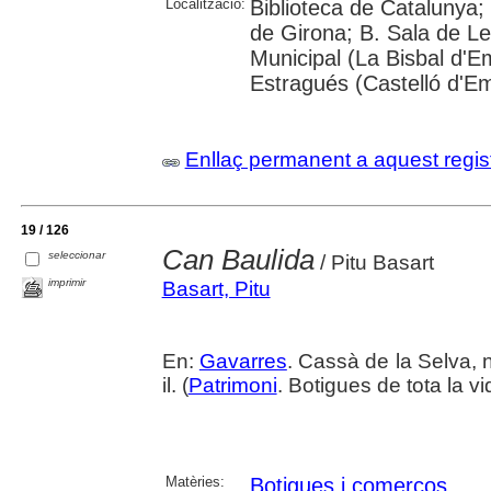
Localització:
Biblioteca de Catalunya; 
de Girona; B. Sala de Le
Municipal (La Bisbal d'
Estragués (Castelló d'E
Enllaç permanent a aquest regis
19 / 126
Can Baulida
seleccionar
/ Pitu Basart
imprimir
Basart, Pitu
En:
Gavarres
. Cassà de la Selva, n
il. (
Patrimoni
. Botigues de tota la v
Matèries:
Botigues i comerços