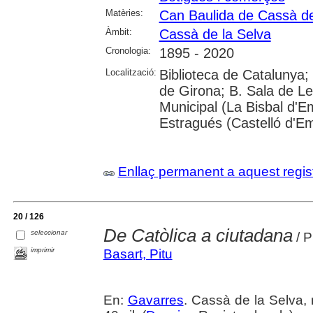
Matèries:
Can Baulida de Cassà de
Àmbit:
Cassà de la Selva
Cronologia:
1895 - 2020
Localització:
Biblioteca de Catalunya; 
de Girona; B. Sala de Le
Municipal (La Bisbal d'
Estragués (Castelló d'E
Enllaç permanent a aquest regis
20 / 126
De Catòlica a ciutadana
seleccionar
/ P
imprimir
Basart, Pitu
En:
Gavarres
. Cassà de la Selva, 