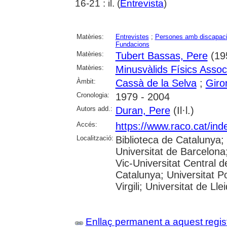
16-21 : il. (
Entrevista
)
Matèries:
Entrevistes
;
Persones amb discapaci
Fundacions
Matèries:
Tubert Bassas, Pere
(19
Matèries:
Minusvàlids Físics Assoc
Àmbit:
Cassà de la Selva
;
Giro
Cronologia:
1979 - 2004
Autors add.:
Duran, Pere
(Il·l.)
Accés:
https://www.raco.cat/ind
Localització:
Biblioteca de Catalunya;
Universitat de Barcelona;
Vic-Universitat Central d
Catalunya; Universitat P
Virgili; Universitat de Ll
Enllaç permanent a aquest regis