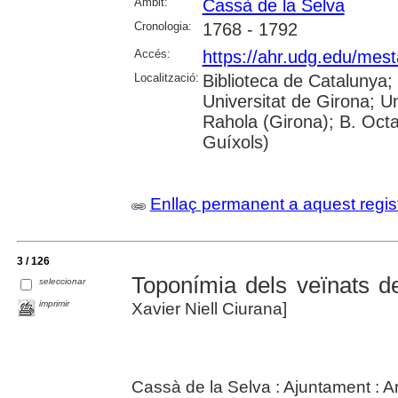
Àmbit:
Cassà de la Selva
Cronologia:
1768 - 1792
Accés:
https://ahr.udg.edu/mest
Localització:
Biblioteca de Catalunya;
Universitat de Girona; U
Rahola (Girona); B. Octav
Guíxols)
Enllaç permanent a aquest regis
3 / 126
Toponímia dels veïnats 
seleccionar
imprimir
Xavier Niell Ciurana]
Cassà de la Selva : Ajuntament : A