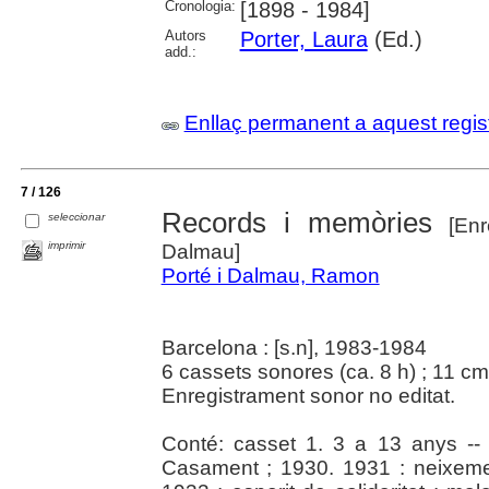
Cronologia:
[1898 - 1984]
Autors
Porter, Laura
(Ed.)
add.:
Enllaç permanent a aquest regis
7 / 126
Records i memòries
seleccionar
[Enr
imprimir
Dalmau]
Porté i Dalmau, Ramon
Barcelona : [s.n], 1983-1984
6 cassets sonores (ca. 8 h) ; 11 cm
Enregistrament sonor no editat.
Conté: casset 1. 3 a 13 anys --
Casament ; 1930. 1931 : neixement