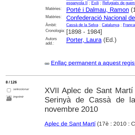
espanyola II
;
Exili
;
Refugiats de guerr
Matèries:
Porté i Dalmau, Ramon
(
Matèries:
Confederació Nacional del
Àmbit:
Cassà de la Selva
;
Catalunya
;
França
Cronologia:
[1898 - 1984]
Autors
Porter, Laura
(Ed.)
add.:
Enllaç permanent a aquest regis
8 / 126
XVII Aplec de Sant Martí
seleccionar
imprimir
Serinyà de Cassà de l
novembre 2010
Aplec de Sant Martí
(17è : 2010 : C