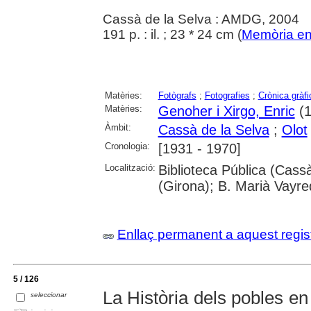
Cassà de la Selva : AMDG, 2004
191 p. : il. ; 23 * 24 cm (
Memòria en 
Matèries:
Fotògrafs
;
Fotografies
;
Crònica gràfi
Matèries:
Genoher i Xirgo, Enric
(1
Àmbit:
Cassà de la Selva
;
Olot
Cronologia:
[1931 - 1970]
Localització:
Biblioteca Pública (Cass
(Girona); B. Marià Vayre
Enllaç permanent a aquest regis
5 / 126
La Història dels pobles e
seleccionar