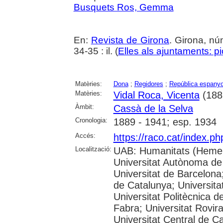
Busquets Ros, Gemma
En:
Revista de Girona
. Girona, n
34-35 : il. (
Elles als ajuntaments: pi
Matèries:
Dona
;
Regidores
;
República espanyol
Matèries:
Vidal Roca, Vicenta
(188
Àmbit:
Cassà de la Selva
Cronologia:
1889 - 1941; esp. 1934
Accés:
https://raco.cat/index.p
Localització:
UAB: Humanitats (Hemer
Universitat Autònoma de
Universitat de Barcelona;
de Catalunya; Universitat
Universitat Politècnica 
Fabra; Universitat Rovira 
Universitat Central de C