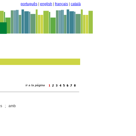
português
|
english
|
français
|
català
ir a la página
es ; amb