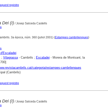
aquest registre
 Dei (I)
/ Josep Salceda Castells
ep
ambrils. 3a època, núm. 360 (juliol 2001) (
Estampes cambrilenques
)
rs
 d'Escaladei
s
;
Vilagrassa
- Cambrils ;
Escaladei
- Morera de Montsant, la
1700]
www.revistacambrils.cat/categoria/estampes-cambrilenques
ipal (Cambrils)
aquest registre
 Dei (I)
/ Josep Salceda Castells
ep