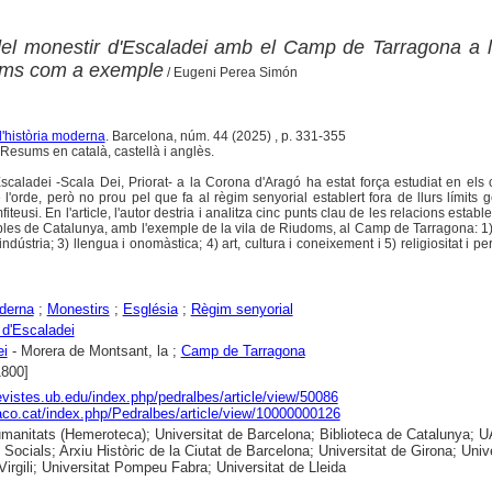
el monestir d'Escaladei amb el Camp de Tarragona a l
ms com a exemple
/ Eugeni Perea Simón
d'història moderna
. Barcelona, núm. 44 (2025) , p. 331-355
Resums en català, castellà i anglès.
scaladei -Scala Dei, Priorat- a la Corona d'Aragó ha estat força estudiat en el
de l'orde, però no prou pel que fa al règim senyorial establert fora de llurs límits g
fiteusi. En l'article, l'autor destria i analitza cinc punts clau de les relacions establ
s pobles de Catalunya, amb l'exemple de la vila de Riudoms, al Camp de Tarragona: 1
indústria; 3) llengua i onomàstica; 4) art, cultura i coneixement i 5) religiositat i p
derna
;
Monestirs
;
Església
;
Règim senyorial
 d'Escaladei
ei
- Morera de Montsant, la ;
Camp de Tarragona
1800]
revistes.ub.edu/index.php/pedralbes/article/view/50086
raco.cat/index.php/Pedralbes/article/view/10000000126
anitats (Hemeroteca); Universitat de Barcelona; Biblioteca de Catalunya; 
 Socials; Arxiu Històric de la Ciutat de Barcelona; Universitat de Girona; Unive
 Virgili; Universitat Pompeu Fabra; Universitat de Lleida