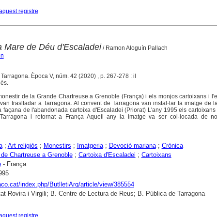
aquest registre
la Mare de Déu d'Escaladei
/ Ramon Aloguín Pallach
on
. Tarragona. Època V, núm. 42 (2020) , p. 267-278 : il
ès.
onestir de la Grande Chartreuse a Grenoble (França) i els monjos cartoixans i l'
 van traslladar a Tarragona. Al convent de Tarragona van instal·lar la imatge de 
 façana de l'abandonada cartoixa d'Escaladei (Priorat) L'any 1995 els cartoixans
 Tarragona i retornat a França Aquell any la imatge va ser col·locada de n
a
;
Art religiós
;
Monestirs
;
Imatgeria
;
Devoció mariana
;
Crònica
 de Chartreuse a Grenoble
;
Cartoixa d'Escaladei
;
Cartoixans
e
- França
995
raco.cat/index.php/ButlletiArq/article/view/385554
tat Rovira i Virgili; B. Centre de Lectura de Reus; B. Pública de Tarragona
aquest registre