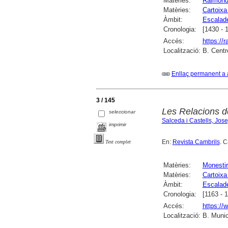
Matèries:
Raimond
Matèries:
Cartoixa
Àmbit:
Escalad
Cronologia:
[1430 - 
Accés:
https://
Localització:
B. Centr
Enllaç permanent a 
3 / 145
Les Relacions d
seleccionar
Salceda i Castells, Jos
imprimir
En:
Revista Cambrils
. C
Text complet
Matèries:
Monesti
Matèries:
Cartoixa
Àmbit:
Escalad
Cronologia:
[1163 - 
Accés:
https://
Localització:
B. Munic