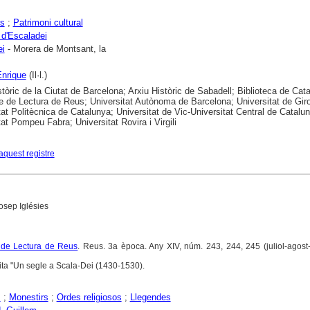
rs
;
Patrimoni cultural
 d'Escaladei
ei
- Morera de Montsant, la
nrique
(Il·l.)
stòric de la Ciutat de Barcelona; Arxiu Històric de Sabadell; Biblioteca de Cat
e de Lectura de Reus; Universitat Autònoma de Barcelona; Universitat de Gir
tat Politècnica de Catalunya; Universitat de Vic-Universitat Central de Catalu
tat Pompeu Fabra; Universitat Rovira i Virgili
aquest registre
osep Iglésies
 de Lectura de Reus
. Reus. 3a època. Any XIV, núm. 243, 244, 245 (juliol-agos
ita "Un segle a Scala-Dei (1430-1530).
s
;
Monestirs
;
Ordes religiosos
;
Llegendes