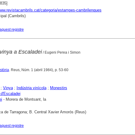
1835]
www.revistacambrils.cat/categoria/estampes-cambrilenques
ipal (Cambrils)
aquest registre
 vinya a Escaladei
/ Eugeni Perea i Simon
stòria
. Reus, Núm. 1 (abril 1984), p. 53-60
;
Vinya
;
Indústria vinícola
;
Monestirs
 d'Escaladei
ei
- Morera de Montsant, la
ca de Tarragona; B. Central Xavier Amorós (Reus)
aquest registre