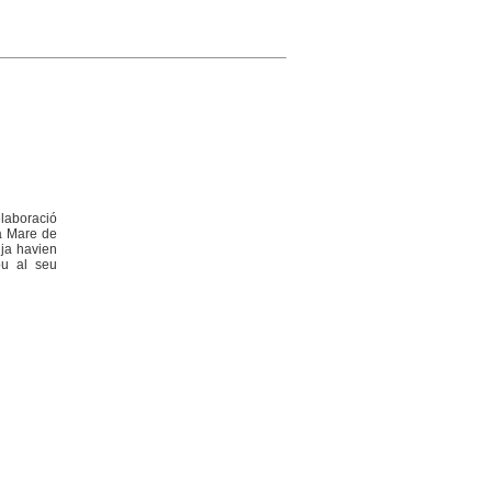
elaboració
la Mare de
 ja havien
ou al seu