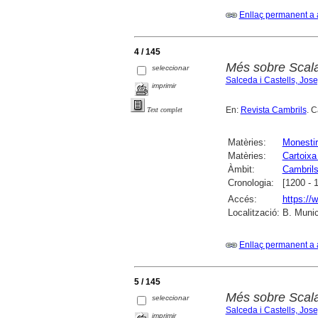
Enllaç permanent a 
4 / 145
Més sobre Scala
seleccionar
Salceda i Castells, Jos
imprimir
En:
Revista Cambrils
. C
Text complet
Matèries:
Monesti
Matèries:
Cartoixa
Àmbit:
Cambril
Cronologia:
[1200 - 
Accés:
https://
Localització:
B. Munic
Enllaç permanent a 
5 / 145
Més sobre Scala
seleccionar
Salceda i Castells, Jos
imprimir