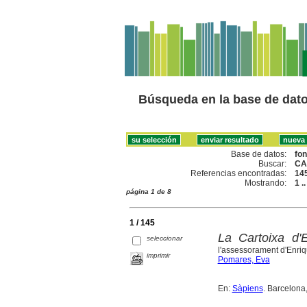
Búsqueda en la base de dat
Base de datos:
fo
Buscar:
CA
Referencias encontradas:
14
Mostrando:
1 .
página 1 de 8
1 / 145
La Cartoixa d'E
seleccionar
l'assessorament d'Enri
imprimir
Pomares, Eva
En:
Sàpiens
. Barcelona,