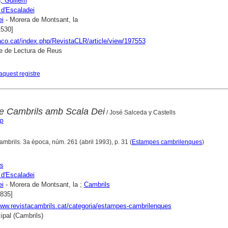
, Guillem
 d'Escaladei
ei
- Morera de Montsant, la
1530]
raco.cat/index.php/RevistaCLR/article/view/197553
e de Lectura de Reus
aquest registre
e Cambrils amb Scala Dei
/ José Salceda y Castells
ep
ambrils. 3a època, núm. 261 (abril 1993), p. 31 (
Estampes cambrilenques
)
rs
 d'Escaladei
ei
- Morera de Montsant, la ;
Cambrils
1835]
www.revistacambrils.cat/categoria/estampes-cambrilenques
ipal (Cambrils)