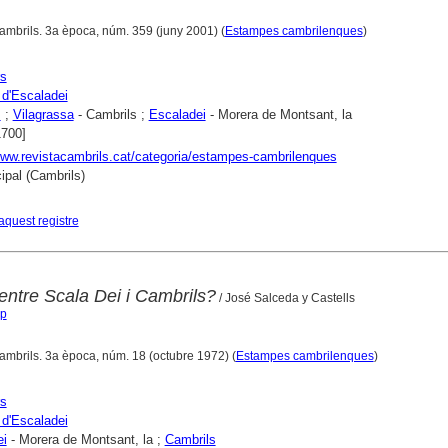
Cambrils. 3a època, núm. 359 (juny 2001) (
Estampes cambrilenques
)
rs
 d'Escaladei
s
;
Vilagrassa
- Cambrils ;
Escaladei
- Morera de Montsant, la
1700]
www.revistacambrils.cat/categoria/estampes-cambrilenques
ipal (Cambrils)
aquest registre
 entre Scala Dei i Cambrils?
/ José Salceda y Castells
ep
Cambrils. 3a època, núm. 18 (octubre 1972) (
Estampes cambrilenques
)
rs
 d'Escaladei
ei
- Morera de Montsant, la ;
Cambrils