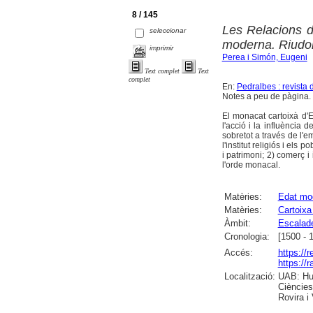
8 / 145
Les Relacions d
seleccionar
moderna. Riudo
imprimir
Perea i Simón, Eugeni
Text complet
Text
complet
En:
Pedralbes : revista 
Notes a peu de pàgina. 
El monacat cartoixà d'E
l'acció i la influència 
sobretot a través de l'em
l'institut religiós i el
i patrimoni; 2) comerç i 
l'orde monacal.
Matèries:
Edat mo
Matèries:
Cartoixa
Àmbit:
Escalad
Cronologia:
[1500 - 
Accés:
https://
https://
Localització:
UAB: Hum
Ciències
Rovira i