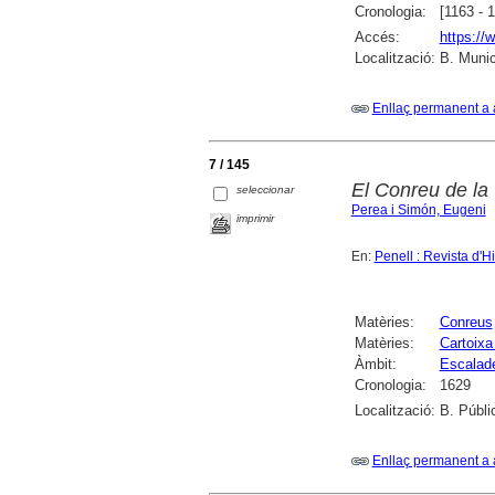
Cronologia:
[1163 - 
Accés:
https://
Localització:
B. Munic
Enllaç permanent a 
7 / 145
El Conreu de la
seleccionar
Perea i Simón, Eugeni
imprimir
En:
Penell : Revista d'Hi
Matèries:
Conreus
Matèries:
Cartoixa
Àmbit:
Escalad
Cronologia:
1629
Localització:
B. Públi
Enllaç permanent a 