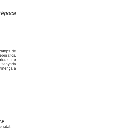
'època
s camps de
eogràfics,
ertes entre
) senyoria
ertinença a
UAB:
rsitat