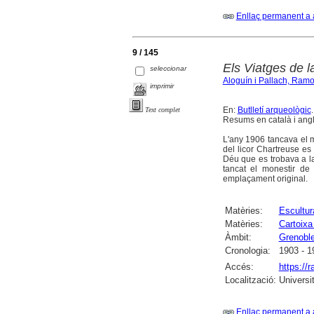
Enllaç permanent a 
9 / 145
Els Viatges de 
seleccionar
Aloguín i Pallach, Ram
imprimir
En:
Butlletí arqueològic
Text complet
Resums en català i angl
L'any 1906 tancava el m
del licor Chartreuse es
Déu que es trobava a la
tancat el monestir de
emplaçament original.
Matèries:
Escultur
Matèries:
Cartoixa
Àmbit:
Grenobl
Cronologia:
1903 - 1
Accés:
https://
Localització:
Universi
Enllaç permanent a 