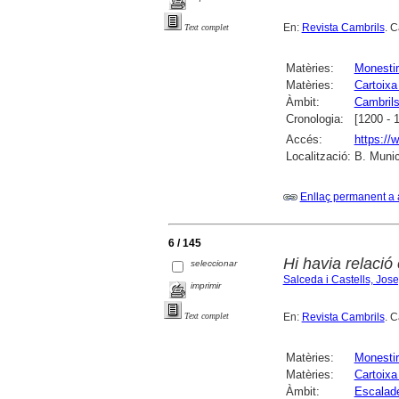
En:
Revista Cambrils
. 
Text complet
Matèries:
Monesti
Matèries:
Cartoixa
Àmbit:
Cambril
Cronologia:
[1200 - 
Accés:
https://
Localització:
B. Munic
Enllaç permanent a 
6 / 145
Hi havia relació
seleccionar
Salceda i Castells, Jos
imprimir
En:
Revista Cambrils
. 
Text complet
Matèries:
Monesti
Matèries:
Cartoixa
Àmbit:
Escalad