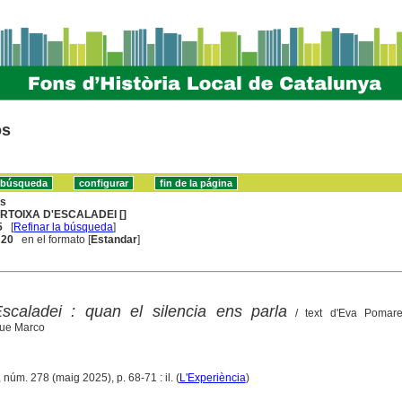
os
ns
RTOIXA D'ESCALADEI []
5
[
Refinar la búsqueda
]
. 20
en el formato [
Estandar
]
scaladei : quan el silencia ens parla
/ text d'Eva Pomar
que Marco
 núm. 278 (maig 2025), p. 68-71 : il. (
L'Experiència
)