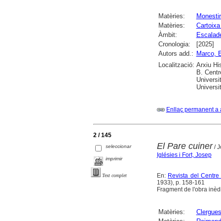
Matèries:
Monesti
Matèries:
Cartoixa
Àmbit:
Escalad
Cronologia:
[2025]
Autors add.:
Marco, E
Localització:
Arxiu Hi
B. Centr
Universi
Universi
Enllaç permanent a 
2 / 145
El Pare cuiner
seleccionar
/ J
Iglésies i Fort, Josep
imprimir
En:
Revista del Centre
Text complet
1933), p. 158-161
Fragment de l'obra inèd
Matèries:
Clergue