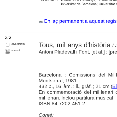
Localització:
Biblioteca de Catalunya; B. Abadia d
Universitat de Barcelona; Universitat 
Enllaç permanent a aquest regis
2 / 2
Tous, mil anys d'història
seleccionar
/ 
imprimir
Antoni Pladevall i Font, [et al.] ; [
Barcelona : Comissions del Mil·
Montserrat, 1981
432 p., 16 làm. : il., gràf. ; 21 cm (
Bi
En commemoració del mil·lenari d
mil·lenari. Inclou partitura musical 
ISBN 84-7202-451-2
Conté: