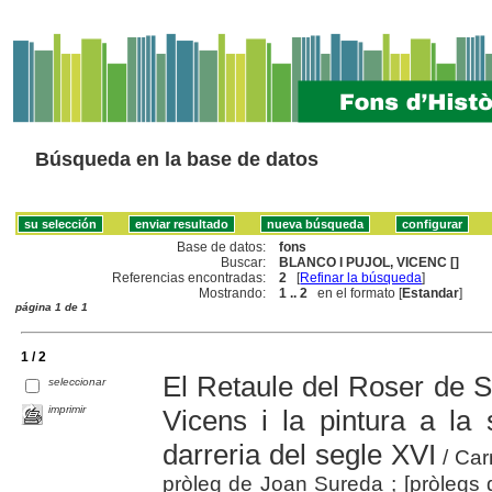
Búsqueda en la base de datos
Base de datos:
fons
Buscar:
BLANCO I PUJOL, VICENC []
Referencias encontradas:
2
[
Refinar la búsqueda
]
Mostrando:
1 .. 2
en el formato [
Estandar
]
página 1 de 1
1 / 2
El Retaule del Roser de S
seleccionar
imprimir
Vicens i la pintura a la 
darreria del segle XVI
/ Car
pròleg de Joan Sureda ; [pròlegs