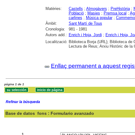
Matèries:
Castells
;
Almogàvers
;
PreHistòria
;
Població
;
Masies
;
Premsa local
;
Agr
carlines
;
Música popular
;
Commemor
Àmbit:
Sant Martí de Tous
Cronologia:
981 - 1981
Autors add.:
Enrich i Hoja, Jordi
;
Enrich i Hoja, J
Localització:
Biblioteca Borja (URL); Biblioteca de 
Lectura de Reus; Arxiu Històric de la 
Enllaç permanent a aquest regis
página 1 de 1
Refinar la búsqueda
Base de datos
fons : Formulario avanzado
Buscar:
1