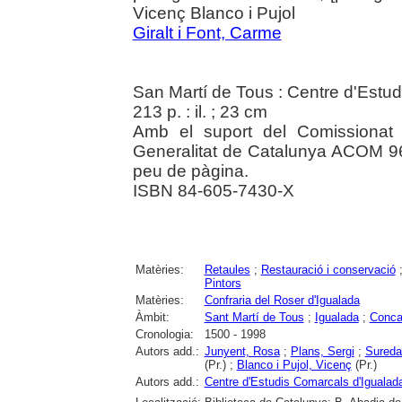
Vicenç Blanco i Pujol
Giralt i Font, Carme
San Martí de Tous : Centre d'Estu
213 p. : il. ; 23 cm
Amb el suport del Comissionat 
Generalitat de Catalunya ACOM 96
peu de pàgina.
ISBN 84-605-7430-X
Matèries:
Retaules
;
Restauració i conservació
Pintors
Matèries:
Confraria del Roser d'Igualada
Àmbit:
Sant Martí de Tous
;
Igualada
;
Conca
Cronologia:
1500 - 1998
Autors add.:
Junyent, Rosa
;
Plans, Sergi
;
Sureda
(Pr.) ;
Blanco i Pujol, Vicenç
(Pr.)
Autors add.:
Centre d'Estudis Comarcals d'Igualad