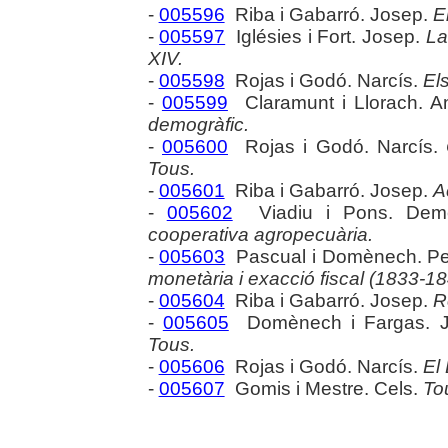
-
005596
Riba i Gabarró. Josep.
E
-
005597
Iglésies i Fort. Josep.
La
XIV.
-
005598
Rojas i Godó. Narcís.
El
-
005599
Claramunt i Llorach. A
demogràfic.
-
005600
Rojas i Godó. Narcís.
Tous.
-
005601
Riba i Gabarró. Josep.
Ac
-
005602
Viadiu i Pons. Deme
cooperativa agropecuària.
-
005603
Pascual i Domènech. P
monetària i exacció fiscal (1833-18
-
005604
Riba i Gabarró. Josep.
R
-
005605
Domènech i Fargas. 
Tous.
-
005606
Rojas i Godó. Narcís.
El 
-
005607
Gomis i Mestre. Cels.
Tou