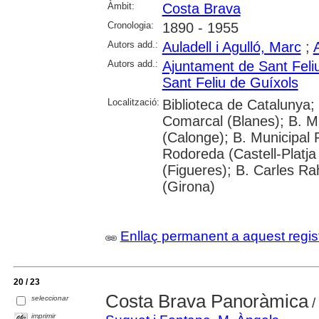
Àmbit:
Costa Brava
Cronologia:
1890 - 1955
Autors add.:
Auladell i Agulló, Marc
;
Autors add.:
Ajuntament de Sant Feli
Sant Feliu de Guíxols
Localització:
Biblioteca de Catalunya;
Comarcal (Blanes); B. M
(Calonge); B. Municipal
Rodoreda (Castell-Platja
(Figueres); B. Carles Ra
(Girona)
Enllaç permanent a aquest regis
20 / 23
Costa Brava Panoràmica
seleccionar
/
imprimir