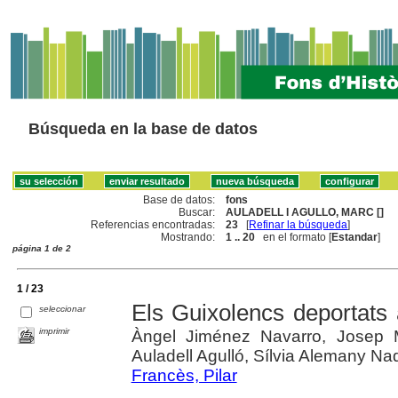
Búsqueda en la base de datos
Base de datos:
fons
Buscar:
AULADELL I AGULLO, MARC []
Referencias encontradas:
23
[
Refinar la búsqueda
]
Mostrando:
1 .. 20
en el formato [
Estandar
]
página 1 de 2
1 / 23
Els Guixolencs deportats
seleccionar
imprimir
Àngel Jiménez Navarro, Josep M
Auladell Agulló, Sílvia Alemany Na
Francès, Pilar