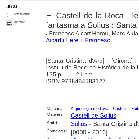
15 / 23
El Castell de la Roca : l
seleccionar
imprimir
fantasma a Solius : Santa
/ Francesc Aicart Hereu, Marc Aulad
Aicart i Hereu, Francesc
[Santa Cristina d'Aro] ; [Girona] 
Institut de Recerca Històrica de la 
135 p. : il. ; 21 cm
ISBN 9788484583127
Matèries:
Arqueologia medieval
;
Castells
;
Fort
Matèries:
Castell de Solius
Àmbit:
Solius
- Santa Cristina d
Cronologia:
[0000 - 2010]