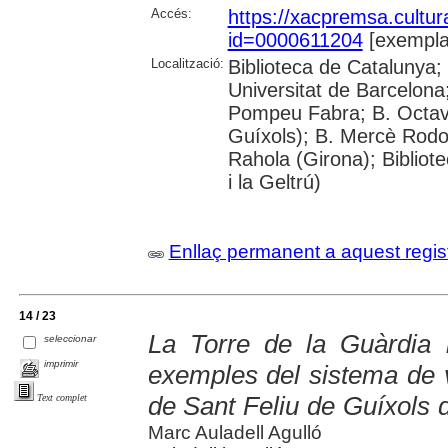
Accés:
https://xacpremsa.cultu
id=0000611204
[exempla
Localització:
Biblioteca de Catalunya;
Universitat de Barcelona;
Pompeu Fabra; B. Octavi 
Guíxols); B. Mercè Rodor
Rahola (Girona); Bibliot
i la Geltrú)
Enllaç permanent a aquest regis
14 / 23
La Torre de la Guàrdia 
seleccionar
imprimir
exemples del sistema de vi
de Sant Feliu de Guíxols d
Text complet
Marc Auladell Agulló