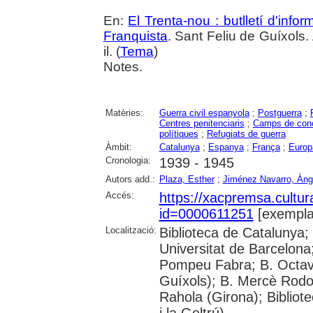
En:
El Trenta-nou : butlletí d'inf
Franquista
. Sant Feliu de Guíxols.
il. (
Tema
)
Notes.
Matèries:
Guerra civil espanyola
;
Postguerra
;
Centres penitenciaris
;
Camps de conc
polítiques
;
Refugiats de guerra
Àmbit:
Catalunya
;
Espanya
;
França
;
Europ
Cronologia:
1939 - 1945
Autors add.:
Plaza, Esther
;
Jiménez Navarro, Àng
Accés:
https://xacpremsa.cultu
id=0000611251
[exempla
Localització:
Biblioteca de Catalunya;
Universitat de Barcelona;
Pompeu Fabra; B. Octavi 
Guíxols); B. Mercè Rodor
Rahola (Girona); Bibliot
i la Geltrú)