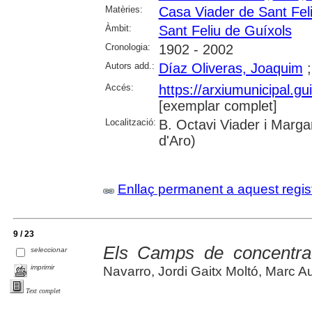
Matèries:
Casa Viader de Sant Fel
Àmbit:
Sant Feliu de Guíxols
Cronologia:
1902 - 2002
Autors add.:
Díaz Oliveras, Joaquim
Accés:
https://arxiumunicipal.
[exemplar complet]
Localització:
B. Octavi Viader i Margar
d'Aro)
Enllaç permanent a aquest regis
9 / 23
Els Camps de concentra
seleccionar
imprimir
Navarro, Jordi Gaitx Moltó, Marc Au
Text complet