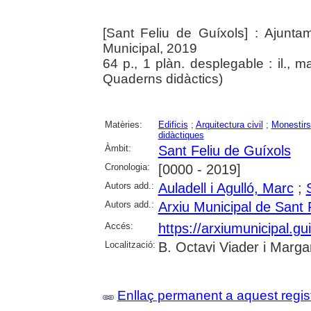
[Sant Feliu de Guíxols] : Ajunta
Municipal, 2019
64 p., 1 plàn. desplegable : il., m
Quaderns didàctics)
Matèries:
Edificis
;
Arquitectura civil
;
Monestirs
didàctiques
Àmbit:
Sant Feliu de Guíxols
Cronologia:
[0000 - 2019]
Autors add.:
Auladell i Agulló, Marc
;
Autors add.:
Arxiu Municipal de Sant 
Accés:
https://arxiumunicipal.g
Localització:
B. Octavi Viader i Margar
Enllaç permanent a aquest regis