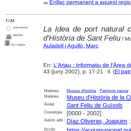
Enllaç permanent a aquest regis
7 / 23
La Idea de port natural
seleccionar
imprimir
d'Història de Sant Feliu
/ Ma
Auladell i Agulló, Marc
Text complet
En:
L'Arjau : Informatiu de l'Àrea 
43 (juny 2002), p. 17-21 : il. (
El pat
Matèries:
Museus d'història
;
Patrimoni natural
Matèries:
Museu d'Història de la C
Àmbit:
Sant Feliu de Guíxols
Cronologia:
[0000 - 2002]
Autors add.:
Díaz Oliveras, Joaquim
Accés:
https://arxiumunicipal.g