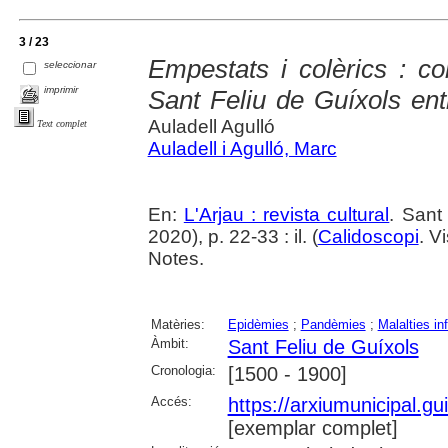
3 / 23
Empestats i colèrics : c
seleccionar
imprimir
Sant Feliu de Guíxols ent
Auladell Agulló
Text complet
Auladell i Agulló, Marc
En:
L'Arjau : revista cultural
. Sant
2020), p. 22-33 : il. (
Calidoscopi
. V
Notes.
Matèries:
Epidèmies
;
Pandèmies
;
Malalties in
Àmbit:
Sant Feliu de Guíxols
Cronologia:
[1500 - 1900]
Accés:
https://arxiumunicipal.g
[exemplar complet]