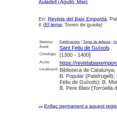
Auladell i Agulló, Marc
En:
Revista del Baix Empordà
. Pa
il. (
El tema
. Torres de guaita)
Matèries:
Fortificacions
;
Torres de defensa
;
Li
Àmbit:
Sant Feliu de Guíxols
Cronologia:
[1300 - 1400]
Accés:
https://revistabaixempo
Localització:
Biblioteca de Catalunya;
B. Popular (Palafrugell);
Feliu de Guíxols); B. Me
B. Pere Blasi (Torroella 
Enllaç permanent a aquest regis