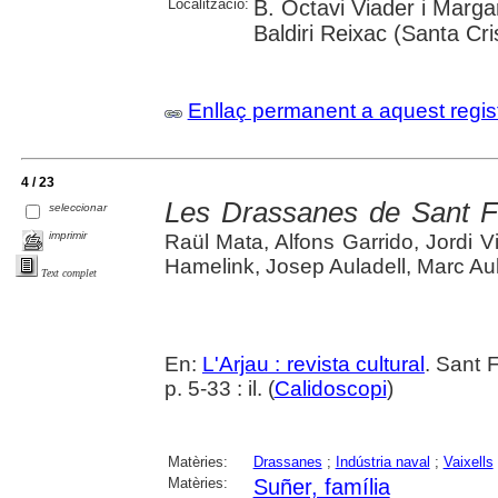
Localització:
B. Octavi Viader i Margar
Baldiri Reixac (Santa Cri
Enllaç permanent a aquest regis
4 / 23
Les Drassanes de Sant F
seleccionar
imprimir
Raül Mata, Alfons Garrido, Jordi V
Hamelink, Josep Auladell, Marc Aul
Text complet
En:
L'Arjau : revista cultural
. Sant 
p. 5-33 : il. (
Calidoscopi
)
Matèries:
Drassanes
;
Indústria naval
;
Vaixells
Matèries:
Suñer, família