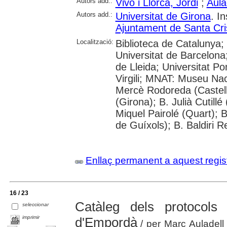
Autors add.:
Vivo i Llorca, Jordi
;
Aula
Autors add.:
Universitat de Girona
. I
Ajuntament de Santa Cris
Localització:
Biblioteca de Catalunya;
Universitat de Barcelona;
de Lleida; Universitat P
Virgili; MNAT: Museu Nac
Mercè Rodoreda (Castell-
(Girona); B. Julià Cutill
Miquel Pairolé (Quart); B
de Guíxols); B. Baldiri R
Enllaç permanent a aquest regis
16 / 23
Catàleg dels protocols 
seleccionar
imprimir
d'Empordà
/ per Marc Auladell