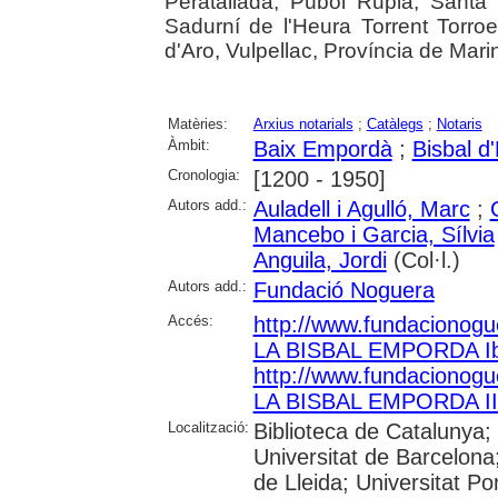
Peratallada, Púbol Rupià, Santa 
Sadurní de l'Heura Torrent Torroel
d'Aro, Vulpellac, Província de Mar
Matèries:
Arxius notarials
;
Catàlegs
;
Notaris
Àmbit:
Baix Empordà
;
Bisbal d
Cronologia:
[1200 - 1950]
Autors add.:
Auladell i Agulló, Marc
;
Mancebo i Garcia, Sílvia
Anguila, Jordi
(Col·l.)
Autors add.:
Fundació Noguera
Accés:
http://www.fundaciono
LA BISBAL EMPORDA Ib
http://www.fundaciono
LA BISBAL EMPORDA IIb
Localització:
Biblioteca de Catalunya;
Universitat de Barcelona;
de Lleida; Universitat P