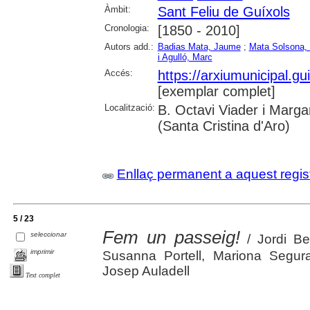
Àmbit:
Sant Feliu de Guíxols
Cronologia:
[1850 - 2010]
Autors add.:
Badias Mata, Jaume
;
Mata Solsona,
i Agulló, Marc
Accés:
https://arxiumunicipal.g
[exemplar complet]
Localització:
B. Octavi Viader i Margar
(Santa Cristina d'Aro)
Enllaç permanent a aquest regis
5 / 23
Fem un passeig!
seleccionar
/ Jordi Be
imprimir
Susanna Portell, Mariona Segur
Josep Auladell
Text complet