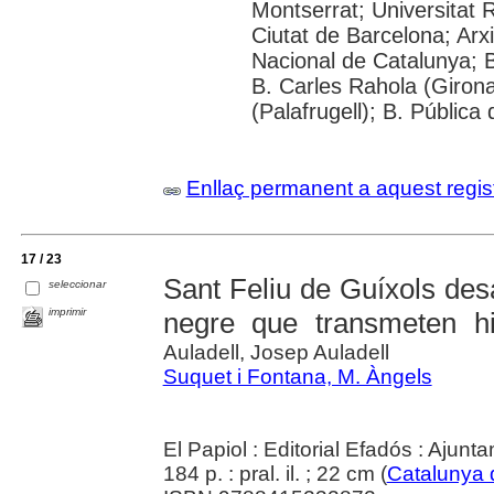
Montserrat; Universitat Rov
Ciutat de Barcelona; Arxi
Nacional de Catalunya; B
B. Carles Rahola (Girona
(Palafrugell); B. Pública
Enllaç permanent a aquest regis
17 / 23
Sant Feliu de Guíxols des
seleccionar
imprimir
negre que transmeten hi
Auladell, Josep Auladell
Suquet i Fontana, M. Àngels
El Papiol : Editorial Efadós : Ajun
184 p. : pral. il. ; 22 cm (
Catalunya