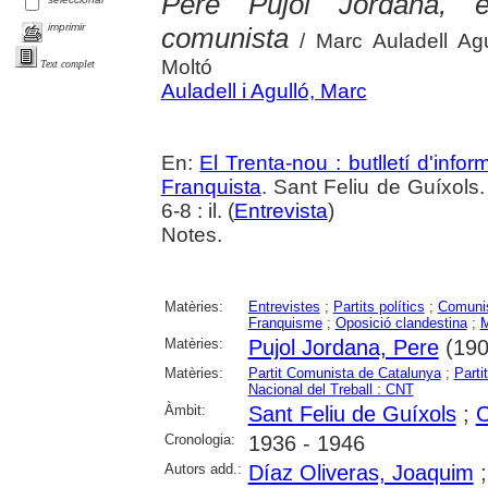
Pere Pujol Jordana, 
imprimir
comunista
/ Marc Auladell Agu
Moltó
Text complet
Auladell i Agulló, Marc
En:
El Trenta-nou : butlletí d'inf
Franquista
. Sant Feliu de Guíxols
6-8 : il. (
Entrevista
)
Notes.
Matèries:
Entrevistes
;
Partits polítics
;
Comuni
Franquisme
;
Oposició clandestina
;
M
Matèries:
Pujol Jordana, Pere
(1909
Matèries:
Partit Comunista de Catalunya
;
Parti
Nacional del Treball : CNT
Àmbit:
Sant Feliu de Guíxols
;
C
Cronologia:
1936 - 1946
Autors add.:
Díaz Oliveras, Joaquim