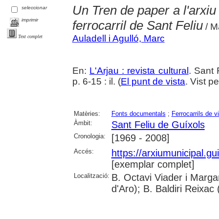
Un Tren de paper a l'arxiu
seleccionar
imprimir
ferrocarril de Sant Feliu
/ M
Auladell i Agulló, Marc
Text complet
En:
L'Arjau : revista cultural
. Sant 
p. 6-15 : il. (
El punt de vista
. Vist p
Matèries:
Fonts documentals
;
Ferrocarrils de v
Àmbit:
Sant Feliu de Guíxols
Cronologia:
[1969 - 2008]
Accés:
https://arxiumunicipal.g
[exemplar complet]
Localització:
B. Octavi Viader i Marga
d'Aro); B. Baldiri Reixac