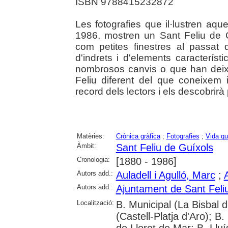
ISBN 9788415232872
Les fotografies que il·lustren aques
1986, mostren un Sant Feliu de
com petites finestres al passat
d'indrets i d'elements caracterís
nombrosos canvis o que han deixat
Feliu diferent del que coneixem 
record dels lectors i els descobrirà 
Matèries:
Crònica gràfica
;
Fotografies
;
Vida qu
Àmbit:
Sant Feliu de Guíxols
Cronologia:
[1880 - 1986]
Autors add.:
Auladell i Agulló, Marc
;
Autors add.:
Ajuntament de Sant Feli
Localització:
B. Municipal (La Bisbal
(Castell-Platja d'Aro); B
de Lloret de Mar; B. Llu