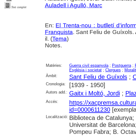
Auladell i Agulló, Marc
Text complet
En:
El Trenta-nou : butlletí d'inf
Franquista
. Sant Feliu de Guíxols.
il. (
Tema
)
Notes.
Matèries:
Guerra civil espanyola
;
Postguerra
;
Església i societat
;
Clergues
;
Morali
Àmbit:
Sant Feliu de Guíxols
;
C
Cronologia:
[1939 - 1950]
Autors add.:
Gaitx i Moltó, Jordi
;
Pla
Accés:
https://xacpremsa.cultu
id=0000611230
[exempla
Localització:
Biblioteca de Catalunya;
Universitat de Barcelona;
Pompeu Fabra; B. Octavi 