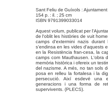
Sant Feliu de Guíxols : Ajuntament
154 p. : il. ; 25 cm
ISBN 9791399033014
Aquest volum, publicat per l'Ajunt
de l'oblit les històries de vuit ho
camps d'extermini nazis durant 
s'endinsa en les vides d'aquests ex
en la Resistència fran-cesa, la c
camps com Mauthausen. L'obra de
memòria històrica i ofereix un testi
del nazisme. A més, no tan sols 
posa en relleu la fortalesa i la dign
persecució. Així esdevé una e
generacions i una forma de ret
supervivents. (PLECS).