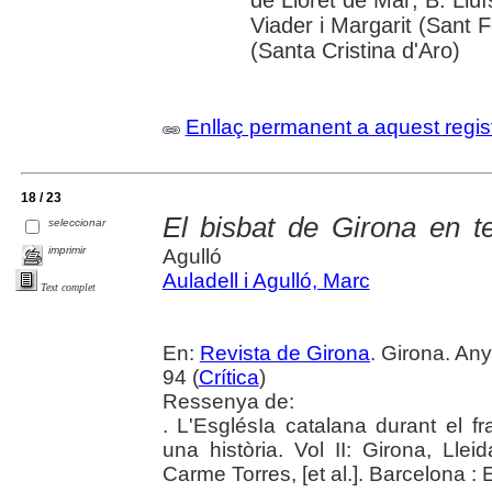
Viader i Margarit (Sant F
(Santa Cristina d'Aro)
Enllaç permanent a aquest regis
18 / 23
El bisbat de Girona en 
seleccionar
imprimir
Agulló
Auladell i Agulló, Marc
Text complet
En:
Revista de Girona
. Girona. Any
94 (
Crítica
)
Ressenya de:
. L'EsglésIa catalana durant el 
una història. Vol II: Girona, Lle
Carme Torres, [et al.]. Barcelona : E