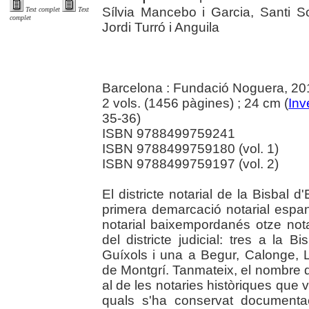
Sílvia Mancebo i Garcia, Santi S
Text complet
Text
complet
Jordi Turró i Anguila
Barcelona : Fundació Noguera, 20
2 vols. (1456 pàgines) ; 24 cm (
Inv
35-36)
ISBN 9788499759241
ISBN 9788499759180 (vol. 1)
ISBN 9788499759197 (vol. 2)
El districte notarial de la Bisbal
primera demarcació notarial espany
notarial baixempordanés otze not
del districte judicial: tres a la 
Guíxols i una a Begur, Calonge, Ll
de Montgrí. Tanmateix, el nombre de
al de les notaries històriques que v
quals s'ha conservat documentaci