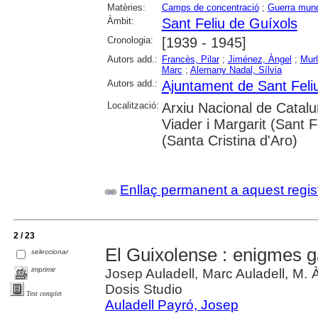
Matèries:
Camps de concentració
;
Guerra mundi
Àmbit:
Sant Feliu de Guíxols
Cronologia:
[1939 - 1945]
Autors add.:
Francès, Pilar
;
Jiménez, Àngel
;
Murl
Marc
;
Alemany Nadal, Sílvia
Autors add.:
Ajuntament de Sant Feli
Localització:
Arxiu Nacional de Catal
Viader i Margarit (Sant F
(Santa Cristina d'Aro)
Enllaç permanent a aquest regis
2 / 23
El Guixolense : enigmes 
seleccionar
imprimir
Josep Auladell, Marc Auladell, M. 
Dosis Studio
Text complet
Auladell Payró, Josep