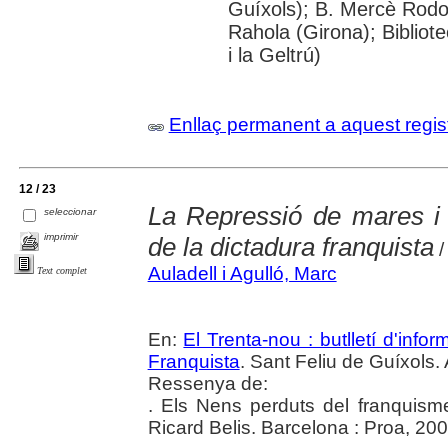
Guíxols); B. Mercè Rodor
Rahola (Girona); Bibliot
i la Geltrú)
Enllaç permanent a aquest regis
12 / 23
La Repressió de mares i f
seleccionar
imprimir
de la dictadura franquista
/
Auladell i Agulló, Marc
Text complet
En:
El Trenta-nou : butlletí d'inf
Franquista
. Sant Feliu de Guíxols. 
Ressenya de:
. Els Nens perduts del franquis
Ricard Belis. Barcelona : Proa, 20