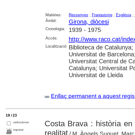
Matèries:
Ressenyes
;
Franquisme
;
Església
;
Àmbit:
Girona, diòcesi
Cronologia:
1939 - 1975
Accés:
http://www.raco.cat/inde
Localització:
Biblioteca de Catalunya;
Universitat de Barcelona;
Universitat Central de Ca
Catalunya; Universitat Po
Universitat de Lleida
Enllaç permanent a aquest regis
19 / 23
Costa Brava : història en
seleccionar
imprimir
realitat
/ M. Àngels Suquet, Marc 