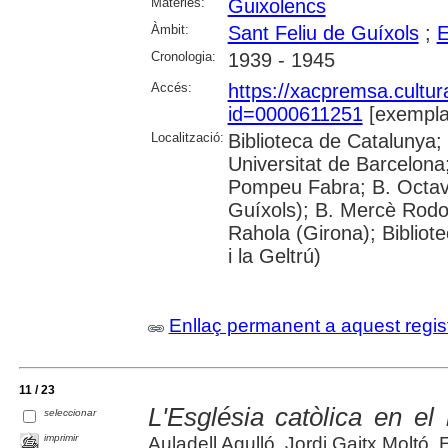
Matèries:
Guixolencs
Àmbit:
Sant Feliu de Guíxols
;
E
Cronologia:
1939 - 1945
Accés:
https://xacpremsa.cultu
id=0000611251
[exempla
Localització:
Biblioteca de Catalunya;
Universitat de Barcelona;
Pompeu Fabra; B. Octavi 
Guíxols); B. Mercè Rodor
Rahola (Girona); Bibliot
i la Geltrú)
Enllaç permanent a aquest regis
11 / 23
L'Església catòlica en el
seleccionar
imprimir
Auladell Agulló, Jordi Gaitx Moltó,