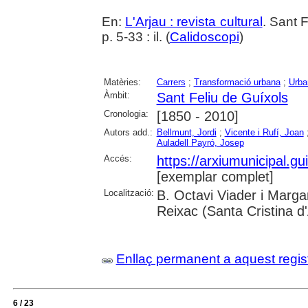
En:
L'Arjau : revista cultural
. Sant 
p. 5-33 : il. (
Calidoscopi
)
Matèries:
Carrers
;
Transformació urbana
;
Urba
Àmbit:
Sant Feliu de Guíxols
Cronologia:
[1850 - 2010]
Autors add.:
Bellmunt, Jordi
;
Vicente i Rufí, Joan
Auladell Payró, Josep
Accés:
https://arxiumunicipal.g
[exemplar complet]
Localització:
B. Octavi Viader i Margar
Reixac (Santa Cristina d
Enllaç permanent a aquest regis
6 / 23