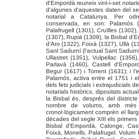
d'Empordà reuneix vint-i-set notari
d'algunes d'aquestes daten del segle
notarial a Catalunya. Per odr
conservada, en son: Palamós (1
Palafrugell (1301), Cruïlles (1302)
(1307), Rupià (1309), la Bisbal d'
d'Aro (1322), Foixà (1327), Ullà (1
Sant Sadurní (l'actual Sant Sadurní
Ullastret (1351), Vulpellac (1356
Parlavà (1460), Castell d'Empord
Begur (1617) i Torrent (1631); i l
Palamós, activa entre el 1751 i el
dels fets judicials i extrajudicials
notarials històrics, dipositats actua
la Bisbal és, després del distric
nombre de volums, amb més de
cronol·lògicament comprèn el llarg
dècades del segle XIII els primers
Bisbal d'Empordà, Calonge, Caste
Foixà, Monells, Palafrugel. Volum 