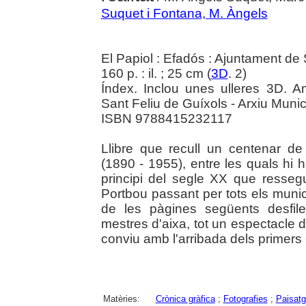
Suquet i Fontana, M. Àngels
El Papiol : Efadós : Ajuntament de
160 p. : il. ; 25 cm (
3D
. 2)
Índex. Inclou unes ulleres 3D. A
Sant Feliu de Guíxols - Arxiu Munic
ISBN 9788415232117
Llibre que recull un centenar d
(1890 - 1955), entre les quals hi
principi del segle XX que resseg
Portbou passant per tots els municip
de les pàgines següents desfile
mestres d'aixa, tot un espectacle d
conviu amb l'arribada dels primers 
Matèries:
Crònica gràfica
;
Fotografies
;
Paisat