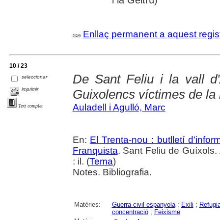
Enllaç permanent a aquest regis
10 / 23
De Sant Feliu i la vall 
seleccionar
imprimir
Guixolencs víctimes de la 
Auladell i Agulló, Marc
Text complet
En:
El Trenta-nou : butlletí d'inf
Franquista
. Sant Feliu de Guíxols.
: il. (
Tema
)
Notes. Bibliografia.
Matèries:
Guerra civil espanyola
;
Exili
;
Refugia
concentració
;
Feixisme