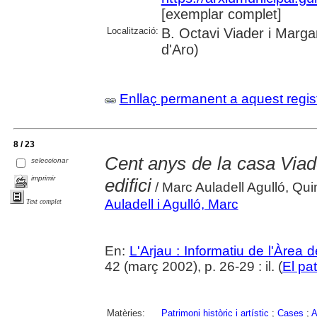
[exemplar complet]
Localització:
B. Octavi Viader i Margar
d'Aro)
Enllaç permanent a aquest regis
8 / 23
Cent anys de la casa Viad
seleccionar
imprimir
edifici
/ Marc Auladell Agulló, Qui
Auladell i Agulló, Marc
Text complet
En:
L'Arjau : Informatiu de l'Àrea 
42 (març 2002), p. 26-29 : il. (
El pa
Matèries:
Patrimoni històric i artístic
;
Cases
;
A