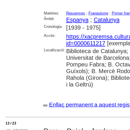
Matèries:
Ressenyes
;
Franquisme
;
Primer fra
Àmbit:
Espanya
;
Catalunya
Cronologia:
[1939 - 1975]
Accés:
https://xacpremsa.cultu
id=0000611217
[exempla
Localització:
Biblioteca de Catalunya;
Universitat de Barcelona;
Pompeu Fabra; B. Octavi 
Guíxols); B. Mercè Rodor
Rahola (Girona); Bibliot
i la Geltrú)
Enllaç permanent a aquest regis
13 / 23
seleccionar