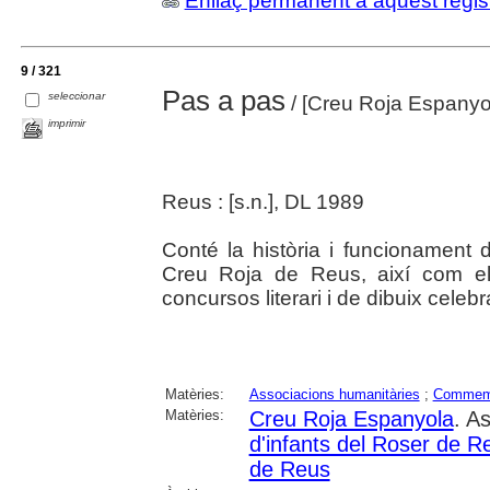
Enllaç permanent a aquest regis
9 / 321
Pas a pas
seleccionar
/ [Creu Roja Espanyo
imprimir
Reus : [s.n.], DL 1989
Conté la història i funcionament d
Creu Roja de Reus, així com el 
concursos literari i de dibuix celeb
Matèries:
Associacions humanitàries
;
Commem
Matèries:
Creu Roja Espanyola
. A
d'infants del Roser de R
de Reus