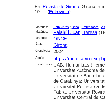
En:
Revista de Girona
. Girona, nú
19 : il. (
Entrevista
)
Matèries:
Entrevistes
;
Dona
;
Empresàries
;
As
Matèries:
Palahí i Juan, Teresa
(19
Matèries:
ONCE
Àmbit:
Girona
Cronologia:
2024
Accés:
https://raco.cat/index.p
Localització:
UAB: Humanitats (Hemer
Universitat Autònoma de
Universitat de Barcelona;
de Catalunya; Universitat
Universitat Politècnica 
Fabra; Universitat Rovira 
Universitat Central de C