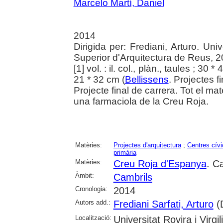
Marcelo Martí, Daniel
2014
Dirigida per: Frediani, Arturo. Univ
Superior d'Arquitectura de Reus, 
[1] vol. : il. col., plàn., taules ; 30
21 * 32 cm (
Bellissens
. Projectes 
Projecte final de carrera. Tot el ma
una farmaciola de la Creu Roja.
Matèries:
Projectes d'arquitectura
;
Centres cívi
primària
Matèries:
Creu Roja d'Espanya
. C
Àmbit:
Cambrils
Cronologia:
2014
Autors add.:
Frediani Sarfati, Arturo
(D
Localització:
Universitat Rovira i Virgili