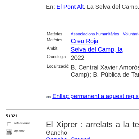
En:
El Pont Alt
. La Selva del Camp,
Matèries:
Associacions humanitàries
;
Voluntari
Matèries:
Creu Roja
Àmbit:
Selva del Camp, la
Cronologia:
2022
Localització:
B. Central Xavier Amorós
Camp); B. Pública de Ta
Enllaç permanent a aquest regis
5 / 321
El Xiprer : arrelats a la t
seleccionar
imprimir
Gancho