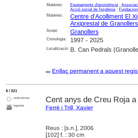
Matèries:
Equipaments d'assistència
;
Associac
Acció social de l'església
;
Fundacion
Matèries:
Centre d'Acolliment El X
Arxiprestal de Granollers
Àmbit:
Granollers
Cronologia:
1997 - 2025
Localització:
B. Can Pedrals (Granolle
Enllaç permanent a aquest regis
6 / 321
Cent anys de Creu Roja a
seleccionar
imprimir
Ferré i Trill, Xavier
Reus : [s.n.], 2006
[102] f. : 30 cm