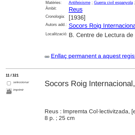
Matèries:
Antifeixisme
;
Guerra civil espanyola
Àmbit:
Reus
Cronologia:
[1936]
Autors add.:
Socors Roig Internaciona
Localització:
B. Centre de Lectura de
Enllaç permanent a aquest regis
11 / 321
Socors Roig Internacional
seleccionar
imprimir
Reus : Impremta Col·lectivitzada, [
8 p. ; 25 cm