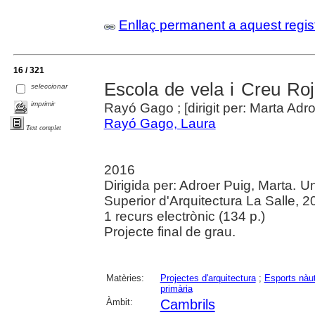
Enllaç permanent a aquest regis
16 / 321
Escola de vela i Creu Roj
seleccionar
imprimir
Rayó Gago ; [dirigit per: Marta Adro
Rayó Gago, Laura
Text complet
2016
Dirigida per: Adroer Puig, Marta. U
Superior d'Arquitectura La Salle, 2
1 recurs electrònic (134 p.)
Projecte final de grau.
Matèries:
Projectes d'arquitectura
;
Esports nàu
primària
Àmbit:
Cambrils