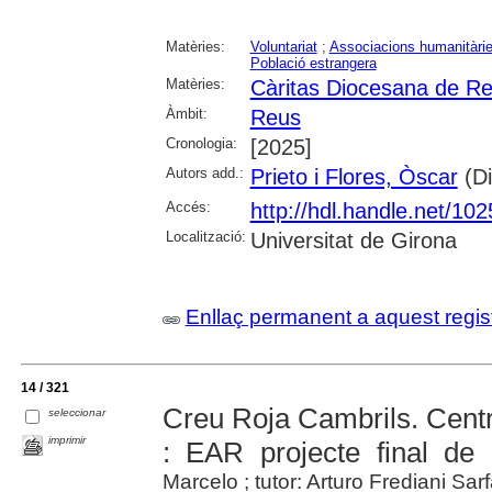
Matèries:
Voluntariat
;
Associacions humanitàri
Població estrangera
Matèries:
Càritas Diocesana de R
Àmbit:
Reus
Cronologia:
[2025]
Autors add.:
Prieto i Flores, Òscar
(Di
Accés:
http://hdl.handle.net/10
Localització:
Universitat de Girona
Enllaç permanent a aquest regis
14 / 321
Creu Roja Cambrils. Centr
seleccionar
imprimir
: EAR projecte final de
Marcelo ; tutor: Arturo Frediani Sarf