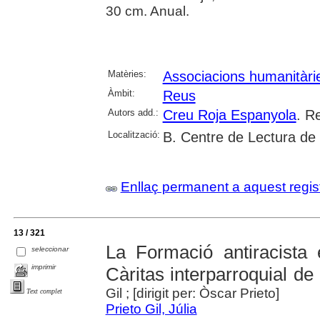
30 cm. Anual.
Matèries:
Associacions humanitàri
Àmbit:
Reus
Autors add.:
Creu Roja Espanyola
. R
Localització:
B. Centre de Lectura de
Enllaç permanent a aquest regis
13 / 321
La Formació antiracista 
seleccionar
imprimir
Càritas interparroquial d
Gil ; [dirigit per: Òscar Prieto]
Text complet
Prieto Gil, Júlia