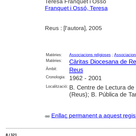
Teresa Franquet i Ossó
Franquet i Ossó, Teresa
Reus : [l'autora], 2005
Matèries:
Associacions religioses
;
Associacion
Matèries:
Càritas Diocesana de R
Àmbit:
Reus
Cronologia:
1962 - 2001
Localització:
B. Centre de Lectura de
(Reus); B. Pública de T
Enllaç permanent a aquest regis
8 / 321