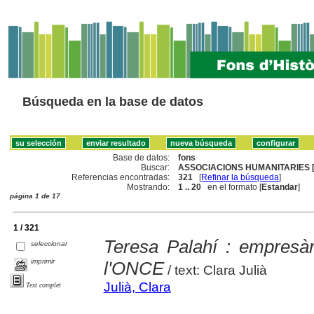
Búsqueda en la base de datos
Base de datos:
fons
Buscar:
ASSOCIACIONS HUMANITARIES [
Referencias encontradas:
321
[
Refinar la búsqueda
]
Mostrando:
1 .. 20
en el formato [
Estandar
]
página 1 de 17
1 / 321
Teresa Palahí : empresàr
seleccionar
imprimir
l'ONCE
/ text: Clara Julià
Julià, Clara
Text complet