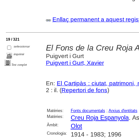
Enllaç permanent a aquest regis
19 / 321
El Fons de la Creu Roja 
seleccionar
imprimir
Puigvert i Gurt
Puigvert i Gurt, Xavier
Text complet
En:
El Cartipàs : ciutat, patrimoni
2 : il. (
Repertori de fons
)
Matèries:
Fonts documentals
;
Arxius d'entitats
Matèries:
Creu Roja Espanyola
. A
Àmbit:
Olot
Cronologia:
1914 - 1983; 1996