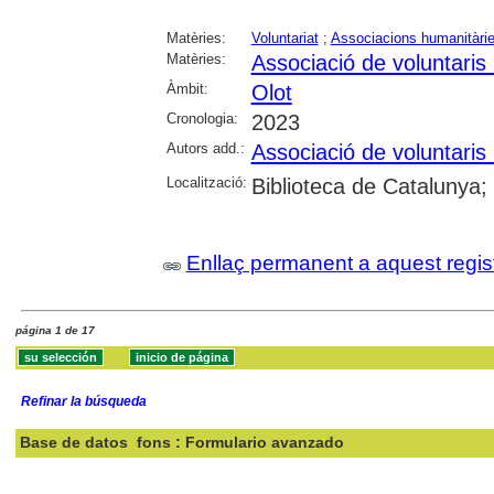
Matèries:
Voluntariat
;
Associacions humanitàri
Matèries:
Associació de voluntaris i
Àmbit:
Olot
Cronologia:
2023
Autors add.:
Associació de voluntaris i
Localització:
Biblioteca de Catalunya;
Enllaç permanent a aquest regis
página 1 de 17
Refinar la búsqueda
Base de datos
fons : Formulario avanzado