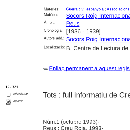
Matèries:
Guerra civil espanyola
;
Associacions
Matèries:
Socors Roig Internaciona
Àmbit:
Reus
Cronologia:
[1936 - 1939]
Autors add.:
Socors Roig Internaciona
Localització:
B. Centre de Lectura de
Enllaç permanent a aquest regis
12 / 321
Tots : full informatiu de 
seleccionar
imprimir
Núm.1 (octubre 1993)-
Reus : Creu Roja, 1993-