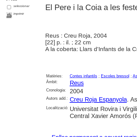
El Pere i la Coia a les fest
seleccionar
imprimir
Reus : Creu Roja, 2004
[22] p. : il. ; 22 cm
A la coberta: Llars d'Infants de la
Matèries:
Contes infantils
;
Escoles bressol
;
As
Àmbit:
Reus
Cronologia:
2004
Autors add.:
Creu Roja Espanyola
. A
Localització:
Universitat Rovira i Virg
Central Xavier Amorós (