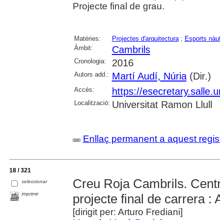
Projecte final de grau.
Matèries:
Projectes d'arquitectura
;
Esports nàu
Àmbit:
Cambrils
Cronologia:
2016
Autors add.:
Martí Audí, Núria
(Dir.)
Accés:
https://esecretary.sall
Localització:
Universitat Ramon Llull
Enllaç permanent a aquest regis
18 / 321
Creu Roja Cambrils. Centr
seleccionar
imprimir
projecte final de carrera : 
[dirigit per: Arturo Frediani]