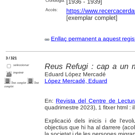
Cronologia:
[1936 - 1939]
Accés:
https://www.recercacerdan
[exemplar complet]
Enllaç permanent a aquest regis
3 / 321
Reus Refugi : cap a un 
seleccionar
imprimir
Eduard López Mercadé
López Mercadé, Eduard
Text complet
Text
complet
En:
Revista del Centre de Lectu
quadrimestre 2023), 1 fitxer html : il
Explicació dels inicis i de l'ev
objectius que hi ha al darrere (acoll
la societat i de les persones migran