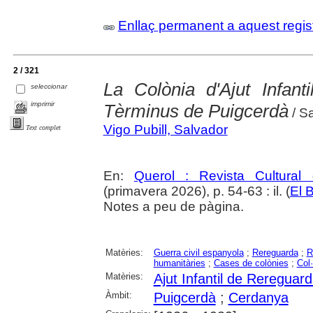
Enllaç permanent a aquest regis
2 / 321
La Colònia d'Ajut Infant
seleccionar
imprimir
Tèrminus de Puigcerdà
/ S
Vigo Pubill, Salvador
Text complet
En:
Querol : Revista Cultural
(primavera 2026), p. 54-63 : il. (
El B
Notes a peu de pàgina.
Matèries:
Guerra civil espanyola
;
Rereguarda
;
R
humanitàries
;
Cases de colònies
;
Col·
Matèries:
Ajut Infantil de Rereguar
Àmbit:
Puigcerdà
;
Cerdanya