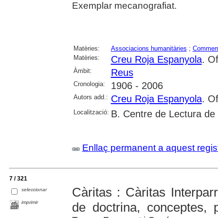
Exemplar mecanografiat.
Matèries:
Associacions humanitàries
;
Commem
Matèries:
Creu Roja Espanyola
. O
Àmbit:
Reus
Cronologia:
1906 - 2006
Autors add.:
Creu Roja Espanyola
. O
Localització:
B. Centre de Lectura de
Enllaç permanent a aquest regis
7 / 321
Càritas : Càritas Interpar
seleccionar
imprimir
de doctrina, conceptes, 