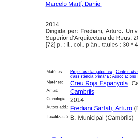
Marcelo Martí, Daniel
2014
Dirigida per: Frediani, Arturo. Univ
Superior d'Arquitectura de Reus, 
[72] p. : il., col., plàn., taules ; 30 
Matèries:
Projectes d'arquitectura
;
Centres cívi
d'assistència primària
;
Associacions 
Matèries:
Creu Roja Espanyola
. C
Àmbit:
Cambrils
Cronologia:
2014
Autors add.:
Frediani Sarfati, Arturo
(D
Localització:
B. Municipal (Cambrils)