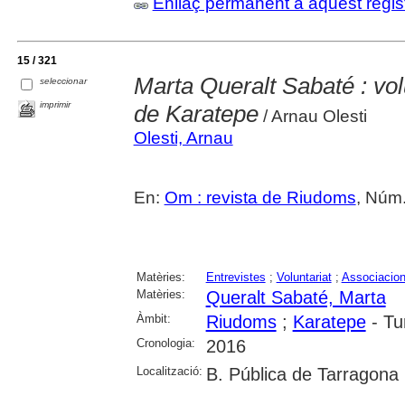
Enllaç permanent a aquest regis
15 / 321
Marta Queralt Sabaté : vo
seleccionar
imprimir
de Karatepe
/ Arnau Olesti
Olesti, Arnau
En:
Om : revista de Riudoms
, Núm.
Matèries:
Entrevistes
;
Voluntariat
;
Associacion
Matèries:
Queralt Sabaté, Marta
Àmbit:
Riudoms
;
Karatepe
- Tu
Cronologia:
2016
Localització:
B. Pública de Tarragona