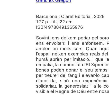
Gancho, Gregori
Barcelona : Claret Editorial, 2025
177 p. : il. ; 22 cm
ISBN 9788491365976
Sovint, ens deixem portar pel soro
ens envolten: i ens enfonsem. P
arrelen en molts cors. Quan aqu
l'espai, neixen exemples reals de
humà aprèn per imitació, i que l
empatia, la comunitat d'El Xiprer 
bones poden donar el seu temps i
per treure'l del fang i elevar-lo c
d'acollida, sinó una experiènc
solidaritat, la generositat i la fe
visible el Regne de Déu entre nosalt