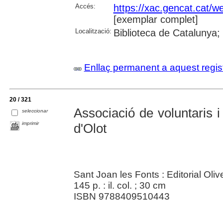
Accés:
https://xac.gencat.cat/
[exemplar complet]
Localització:
Biblioteca de Catalunya;
Enllaç permanent a aquest regis
20 / 321
Associació de voluntaris i 
seleccionar
imprimir
d'Olot
Sant Joan les Fonts : Editorial Oliv
145 p. : il. col. ; 30 cm
ISBN 9788409510443