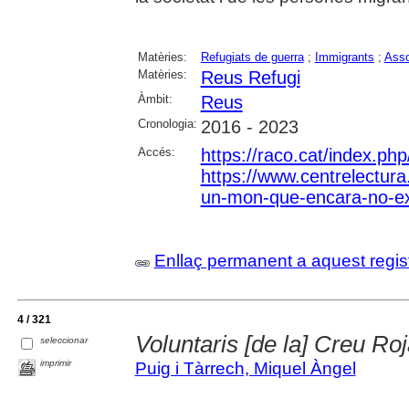
Matèries:
Refugiats de guerra
;
Immigrants
;
Asso
Matèries:
Reus Refugi
Àmbit:
Reus
Cronologia:
2016 - 2023
Accés:
https://raco.cat/index.ph
https://www.centrelectura.
un-mon-que-encara-no-exi
Enllaç permanent a aquest regis
4 / 321
Voluntaris [de la] Creu Ro
seleccionar
imprimir
Puig i Tàrrech, Miquel Àngel