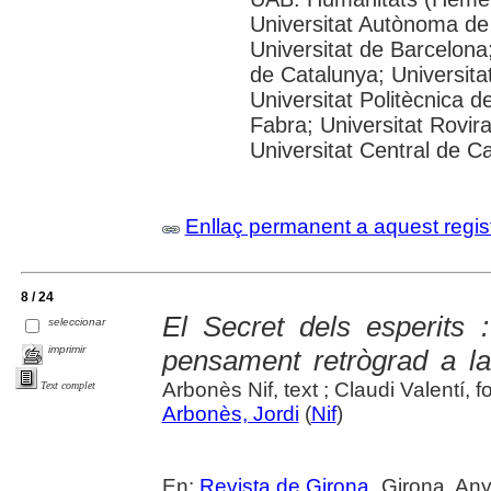
Universitat Autònoma de
Universitat de Barcelona;
de Catalunya; Universitat
Universitat Politècnica 
Fabra; Universitat Rovira 
Universitat Central de C
Enllaç permanent a aquest regis
8 / 24
El Secret dels esperits :
seleccionar
imprimir
pensament retrògrad a la
Arbonès Nif, text ; Claudi Valentí, f
Text complet
Arbonès, Jordi
(
Nif
)
En:
Revista de Girona
. Girona. An