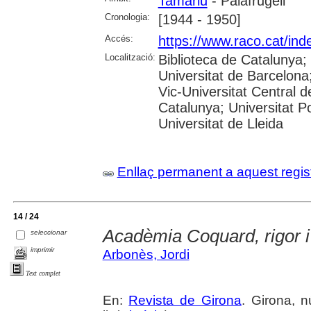
Tamariu
- Palafrugell
Cronologia:
[1944 - 1950]
Accés:
https://www.raco.cat/ind
Localització:
Biblioteca de Catalunya;
Universitat de Barcelona;
Vic-Universitat Central d
Catalunya; Universitat Po
Universitat de Lleida
Enllaç permanent a aquest regis
14 / 24
Acadèmia Coquard, rigor 
seleccionar
imprimir
Arbonès, Jordi
Text complet
En:
Revista de Girona
. Girona, 