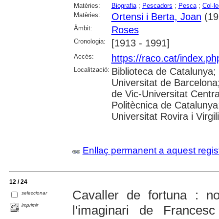
Matèries:
Biografia
;
Pescadors
;
Pesca
;
Col·l
Matèries:
Ortensi i Berta, Joan
(19
Àmbit:
Roses
Cronologia:
[1913 - 1991]
Accés:
https://raco.cat/index.p
Localització:
Biblioteca de Catalunya;
Universitat de Barcelona;
de Vic-Universitat Centra
Politècnica de Catalunya
Universitat Rovira i Virgil
Enllaç permanent a aquest regis
12 / 24
Cavaller de fortuna : n
seleccionar
imprimir
l'imaginari de Frances