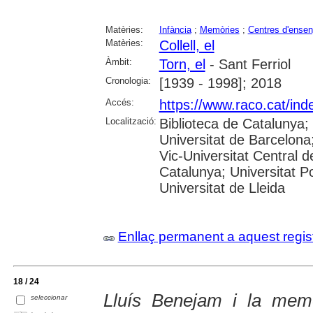
Matèries:
Infància
;
Memòries
;
Centres d'ense
Matèries:
Collell, el
Àmbit:
Torn, el
- Sant Ferriol
Cronologia:
[1939 - 1998]; 2018
Accés:
https://www.raco.cat/ind
Localització:
Biblioteca de Catalunya;
Universitat de Barcelona;
Vic-Universitat Central d
Catalunya; Universitat Po
Universitat de Lleida
Enllaç permanent a aquest regis
18 / 24
Lluís Benejam i la memòr
seleccionar