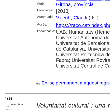
Àmbit:
Girona, província
Cronologia:
[2013]
Autors add.:
Valentí, Claudi
(Il·l.)
Accés:
https://raco.cat/index.p
Localització:
UAB: Humanitats (Hemer
Universitat Autònoma de
Universitat de Barcelona;
de Catalunya; Universitat
Universitat Politècnica 
Fabra; Universitat Rovira 
Universitat Central de C
Enllaç permanent a aquest regis
4 / 24
Voluntariat cultural : un
seleccionar