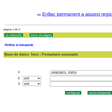
Enllaç permanent a aquest regis
página 1 de 2
Refinar la búsqueda
Base de datos
fons : Formulario avanzado
Buscar:
1
2
3