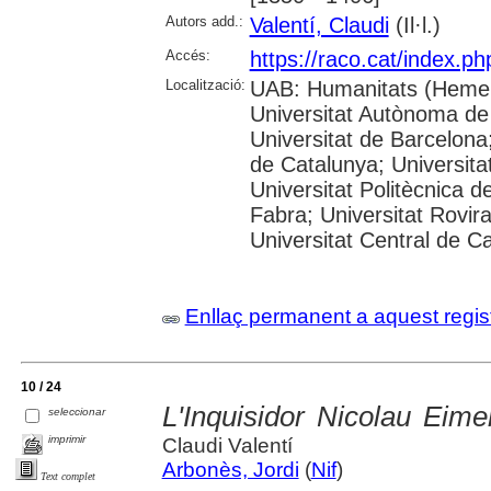
Autors add.:
Valentí, Claudi
(Il·l.)
Accés:
https://raco.cat/index.p
Localització:
UAB: Humanitats (Hemer
Universitat Autònoma de
Universitat de Barcelona;
de Catalunya; Universitat
Universitat Politècnica 
Fabra; Universitat Rovira 
Universitat Central de C
Enllaç permanent a aquest regis
10 / 24
L'Inquisidor Nicolau Eime
seleccionar
imprimir
Claudi Valentí
Arbonès, Jordi
(
Nif
)
Text complet