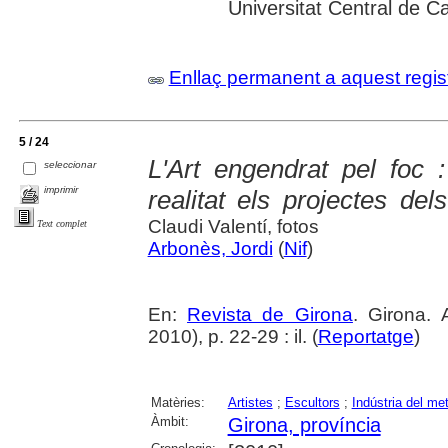
Universitat Central de C
Enllaç permanent a aquest regis
5 / 24
L'Art engendrat pel foc :
seleccionar
imprimir
realitat els projectes del
Claudi Valentí, fotos
Text complet
Arbonès, Jordi
(
Nif
)
En:
Revista de Girona
. Girona.
2010), p. 22-29 : il. (
Reportatge
)
Matèries:
Artistes
;
Escultors
;
Indústria del met
Àmbit:
Girona, província