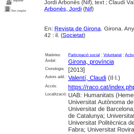
imprimir
Jordi Arbonès (Nif), text ; Claudi Val
Arbonès, Jordi
(
Nif
)
Text complet
En:
Revista de Girona
. Girona. An
42 : il. (
Societat
)
Matèries:
Participació social
;
Voluntariat
;
Activ
Àmbit:
Girona, província
Cronologia:
[2013]
Autors add.:
Valentí, Claudi
(Il·l.)
Accés:
https://raco.cat/index.p
Localització:
UAB: Humanitats (Hemer
Universitat Autònoma de
Universitat de Barcelona;
de Catalunya; Universitat
Universitat Politècnica 
Fabra; Universitat Rovira 