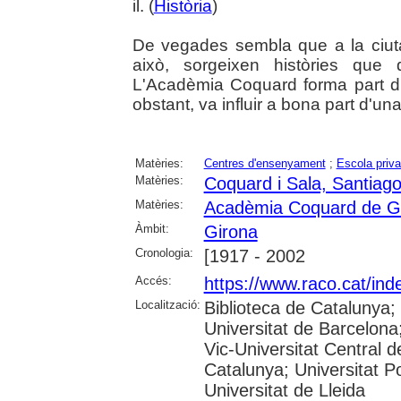
il. (
Història
)
De vegades sembla que a la ciutat
això, sorgeixen històries que 
L'Acadèmia Coquard forma part d'
obstant, va influir a bona part d'un
Matèries:
Centres d'ensenyament
;
Escola priv
Matèries:
Coquard i Sala, Santiag
Matèries:
Acadèmia Coquard de G
Àmbit:
Girona
Cronologia:
[1917 - 2002
Accés:
https://www.raco.cat/ind
Localització:
Biblioteca de Catalunya;
Universitat de Barcelona;
Vic-Universitat Central d
Catalunya; Universitat Po
Universitat de Lleida