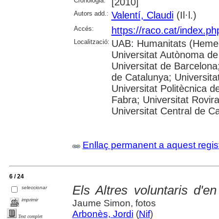
Cronologia:
[2010]
Autors add.:
Valentí, Claudi
(Il·l.)
Accés:
https://raco.cat/index.p
Localització:
UAB: Humanitats (Hemer
Universitat Autònoma de
Universitat de Barcelona;
de Catalunya; Universitat
Universitat Politècnica 
Fabra; Universitat Rovira 
Universitat Central de C
Enllaç permanent a aquest regis
6 / 24
Els Altres voluntaris d'e
seleccionar
imprimir
Jaume Simon, fotos
Arbonès, Jordi
(
Nif
)
Text complet