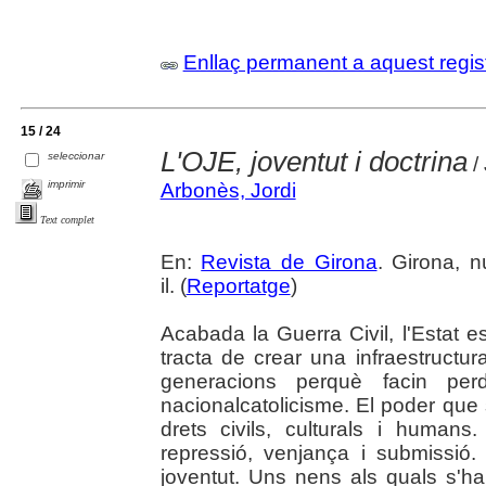
Enllaç permanent a aquest regis
15 / 24
L'OJE, joventut i doctrina
seleccionar
/
imprimir
Arbonès, Jordi
Text complet
En:
Revista de Girona
. Girona, n
il. (
Reportatge
)
Acabada la Guerra Civil, l'Estat e
tracta de crear una infraestructur
generacions perquè facin perd
nacionalcatolicisme. El poder que
drets civils, culturals i humans
repressió, venjança i submissió
joventut. Uns nens als quals s'ha d