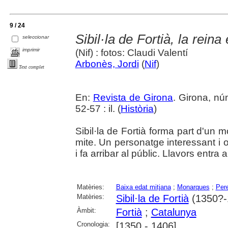
9 / 24
Sibil·la de Fortià, la rei
seleccionar
imprimir
(Nif) : fotos: Claudi Valentí
Arbonès, Jordi
(
Nif
)
Text complet
En:
Revista de Girona
. Girona, n
52-57 : il. (
Història
)
Sibil·la de Fortià forma part d'un mó
mite. Un personatge interessant i o
i fa arribar al públic. Llavors entra
Matèries:
Baixa edat mitjana
;
Monarques
;
Pere
Matèries:
Sibil·la de Fortià
(1350?-
Àmbit:
Fortià
;
Catalunya
Cronologia:
[1350 - 1406]