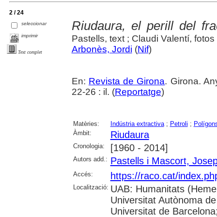
2 / 24
Riudaura, el perill del fr
seleccionar
imprimir
Pastells, text ; Claudi Valentí, fotos
Arbonès, Jordi
(
Nif
)
Text complet
En:
Revista de Girona
. Girona. An
22-26 : il. (
Reportatge
)
Matèries:
Indústria extractiva
;
Petroli
;
Polígons
Àmbit:
Riudaura
Cronologia:
[1960 - 2014]
Autors add.:
Pastells i Mascort, Jose
Accés:
https://raco.cat/index.p
Localització:
UAB: Humanitats (Hemer
Universitat Autònoma de
Universitat de Barcelona;