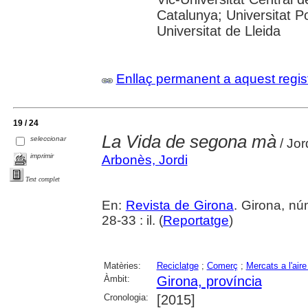
Catalunya; Universitat Po
Universitat de Lleida
Enllaç permanent a aquest regis
19 / 24
La Vida de segona mà
seleccionar
/ Jor
imprimir
Arbonès, Jordi
Text complet
En:
Revista de Girona
. Girona, n
28-33 : il. (
Reportatge
)
Matèries:
Reciclatge
;
Comerç
;
Mercats a l'aire 
Àmbit:
Girona, província
Cronologia:
[2015]