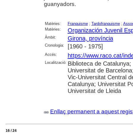
guanyadors.
Matèries:
Franquisme
;
Tardofranquisme
;
Assoc
Matèries:
Organización Juvenil Es
Àmbit:
Girona, província
Cronologia:
[1960 - 1975]
Accés:
https://www.raco.cat/ind
Localització:
Biblioteca de Catalunya;
Universitat de Barcelona;
Vic-Universitat Central d
Catalunya; Universitat Po
Universitat de Lleida
Enllaç permanent a aquest regis
16 / 24