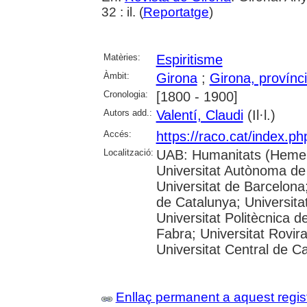
32 : il. (
Reportatge
)
Matèries:
Espiritisme
Àmbit:
Girona
;
Girona, provínc
Cronologia:
[1800 - 1900]
Autors add.:
Valentí, Claudi
(Il·l.)
Accés:
https://raco.cat/index.p
Localització:
UAB: Humanitats (Hemer
Universitat Autònoma de
Universitat de Barcelona;
de Catalunya; Universitat
Universitat Politècnica 
Fabra; Universitat Rovira 
Universitat Central de C
Enllaç permanent a aquest regis