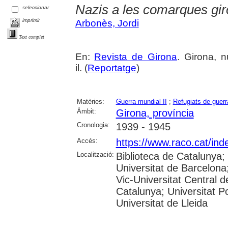
Nazis a les comarques gir
seleccionar
imprimir
Arbonès, Jordi
Text complet
En:
Revista de Girona
. Girona, n
il. (
Reportatge
)
Matèries:
Guerra mundial II
;
Refugiats de guerr
Àmbit:
Girona, província
Cronologia:
1939 - 1945
Accés:
https://www.raco.cat/ind
Localització:
Biblioteca de Catalunya;
Universitat de Barcelona;
Vic-Universitat Central d
Catalunya; Universitat Po
Universitat de Lleida