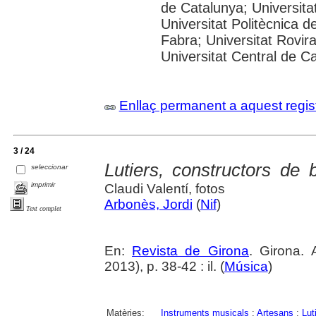
de Catalunya; Universitat
Universitat Politècnica 
Fabra; Universitat Rovira 
Universitat Central de C
Enllaç permanent a aquest regis
3 / 24
Lutiers, constructors de 
seleccionar
imprimir
Claudi Valentí, fotos
Arbonès, Jordi
(
Nif
)
Text complet
En:
Revista de Girona
. Girona.
2013), p. 38-42 : il. (
Música
)
Matèries:
Instruments musicals
;
Artesans
;
Lut