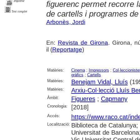
imprimir
figuerenc permet recorre l
de cartells i programes d
Text complet
Arbonès, Jordi
En:
Revista de Girona
. Girona, n
il (
Reportatge
)
Matèries:
Cinema
;
Impressors
;
Col·leccioniste
gràfics
;
Cartells
Matèries:
Benejam Vidal, Lluís
(195
Matèries:
Arxiu-Col·lecció Lluís B
Àmbit:
Figueres
;
Capmany
Cronologia:
[2018]
Accés:
https://www.raco.cat/ind
Localització:
Biblioteca de Catalunya;
Universitat de Barcelona;
Vic-Universitat Central d