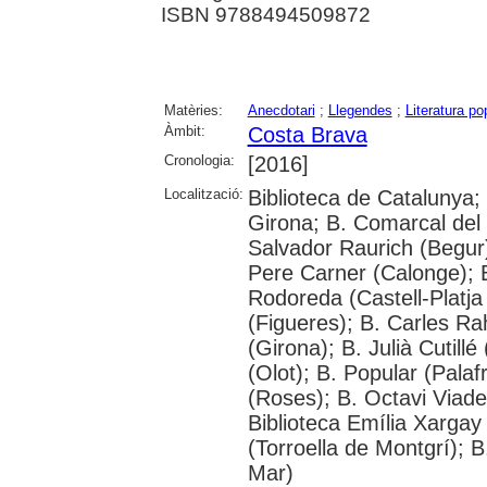
ISBN 9788494509872
Matèries:
Anecdotari
;
Llegendes
;
Literatura po
Àmbit:
Costa Brava
Cronologia:
[2016]
Localització:
Biblioteca de Catalunya; 
Girona; B. Comarcal del 
Salvador Raurich (Begur)
Pere Carner (Calonge); 
Rodoreda (Castell-Platja
(Figueres); B. Carles Ra
(Girona); B. Julià Cutill
(Olot); B. Popular (Pala
(Roses); B. Octavi Viader
Biblioteca Emília Xargay 
(Torroella de Montgrí); 
Mar)