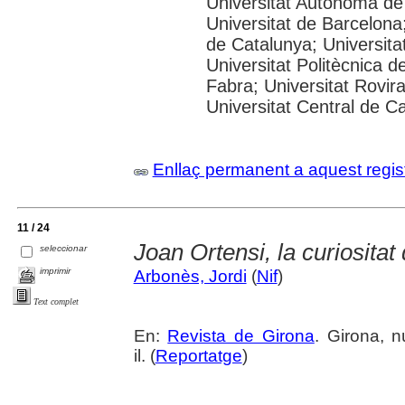
Universitat Autònoma de
Universitat de Barcelona;
de Catalunya; Universitat
Universitat Politècnica 
Fabra; Universitat Rovira 
Universitat Central de C
Enllaç permanent a aquest regis
11 / 24
Joan Ortensi, la curiositat
seleccionar
imprimir
Arbonès, Jordi
(
Nif
)
Text complet
En:
Revista de Girona
. Girona, 
il. (
Reportatge
)