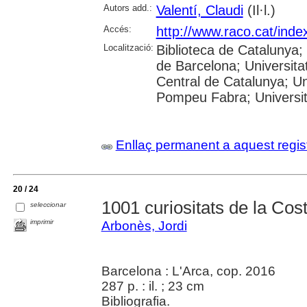
Autors add.:
Valentí, Claudi
(Il·l.)
Accés:
http://www.raco.cat/ind
Localització:
Biblioteca de Catalunya;
de Barcelona; Universitat
Central de Catalunya; Uni
Pompeu Fabra; Universitat
Enllaç permanent a aquest regis
20 / 24
1001 curiositats de la Cos
seleccionar
imprimir
Arbonès, Jordi
Barcelona : L'Arca, cop. 2016
287 p. : il. ; 23 cm
Bibliografia.