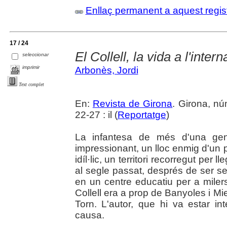
Enllaç permanent a aquest regis
17 / 24
El Collell, la vida a l'intern
seleccionar
imprimir
Arbonès, Jordi
Text complet
En:
Revista de Girona
. Girona, n
22-27 : il (
Reportatge
)
La infantesa de més d'una gen
impressionant, un lloc enmig d'un p
idíl·lic, un territori recorregut per
al segle passat, després de ser se
en un centre educatiu per a milers
Collell era a prop de Banyoles i Mi
Torn. L'autor, que hi va estar i
causa.