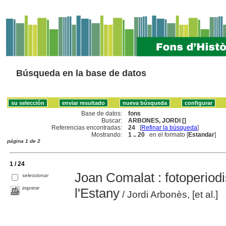
Búsqueda en la base de datos
Base de datos:
fons
Buscar:
ARBONES, JORDI []
Referencias encontradas:
24
[
Refinar la búsqueda
]
Mostrando:
1 .. 20
en el formato [
Estandar
]
página 1 de 2
1 / 24
Joan Comalat : fotoperiodi
seleccionar
imprimir
l'Estany
/ Jordi Arbonès, [et al.]