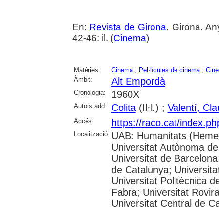
En:
Revista de Girona
. Girona. An
42-46: il. (
Cinema
)
Matèries:
Cinema
;
Pel·lícules de cinema
;
Cine
Àmbit:
Alt Empordà
Cronologia:
1960X
Autors add.:
Colita
(Il·l.) ;
Valentí, Cla
Accés:
https://raco.cat/index.p
Localització:
UAB: Humanitats (Hemer
Universitat Autònoma de
Universitat de Barcelona;
de Catalunya; Universitat
Universitat Politècnica 
Fabra; Universitat Rovira 
Universitat Central de C