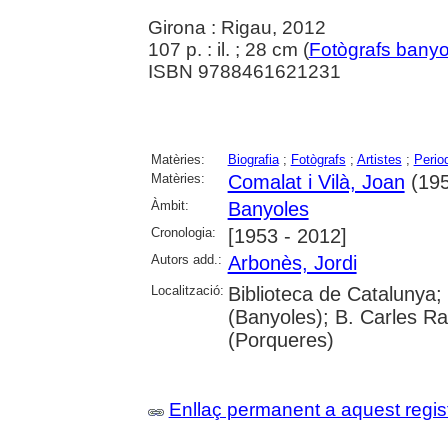
Girona : Rigau, 2012
107 p. : il. ; 28 cm (
Fotògrafs banyo
ISBN 9788461621231
Matèries:
Biografia
;
Fotògrafs
;
Artistes
;
Perio
Matèries:
Comalat i Vilà, Joan
(1953
Àmbit:
Banyoles
Cronologia:
[1953 - 2012]
Autors add.:
Arbonès, Jordi
Localització:
Biblioteca de Catalunya;
(Banyoles); B. Carles Ra
(Porqueres)
Enllaç permanent a aquest regis