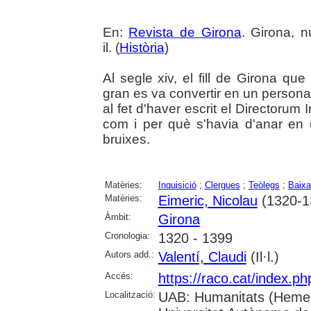
En:
Revista de Girona
. Girona, n
il. (
Història
)
Al segle xiv, el fill de Girona q
gran es va convertir en un persona
al fet d'haver escrit el Directorum 
com i per què s'havia d'anar en 
bruixes.
Matèries:
Inquisició
;
Clergues
;
Teòlegs
;
Baixa
Matèries:
Eimeric, Nicolau
(1320-1
Àmbit:
Girona
Cronologia:
1320 - 1399
Autors add.:
Valentí, Claudi
(Il·l.)
Accés:
https://raco.cat/index.p
Localització:
UAB: Humanitats (Hemer