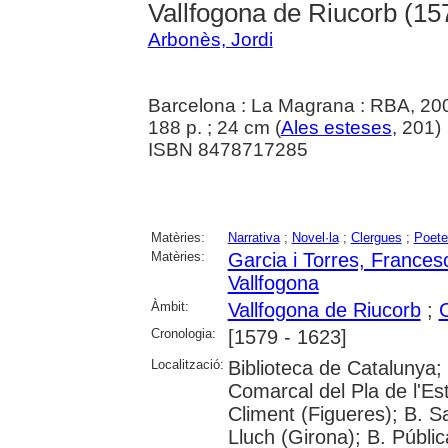
Vallfogona de Riucorb (15
Arbonès, Jordi
Barcelona : La Magrana : RBA, 20
188 p. ; 24 cm (
Ales esteses
, 201)
ISBN 8478717285
Matèries:
Narrativa
;
Novel·la
;
Clergues
;
Poete
Matèries:
Garcia i Torres, Frances
Vallfogona
Àmbit:
Vallfogona de Riucorb
;
Cronologia:
[1579 - 1623]
Localització:
Biblioteca de Catalunya;
Comarcal del Pla de l'Es
Climent (Figueres); B. S
Lluch (Girona); B. Públi