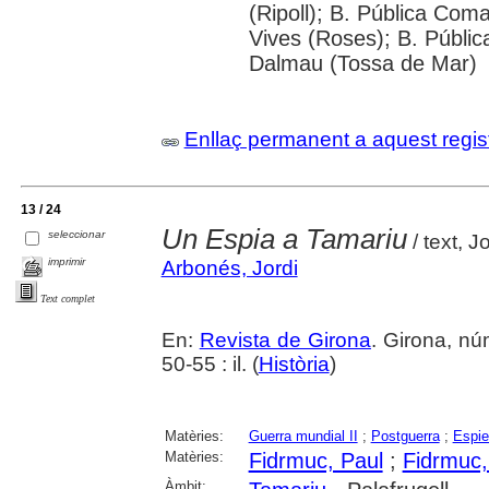
(Ripoll); B. Pública Com
Vives (Roses); B. Públic
Dalmau (Tossa de Mar)
Enllaç permanent a aquest regis
13 / 24
Un Espia a Tamariu
seleccionar
/ text, J
imprimir
Arbonés, Jordi
Text complet
En:
Revista de Girona
. Girona, n
50-55 : il. (
Història
)
Matèries:
Guerra mundial II
;
Postguerra
;
Espie
Matèries:
Fidrmuc, Paul
;
Fidrmuc
Àmbit: