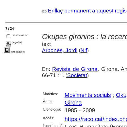
Enllaç permanent a aquest regis
7 / 24
Okupes gironins : la recer
seleccionar
imprimir
text
Arbonès, Jordi
(
Nif
)
Text complet
En:
Revista de Girona
. Girona. A
66-71 : il. (
Societat
)
Matèries:
Moviments socials
;
Oku
Àmbit:
Girona
Cronologia:
1985 - 2009
Accés:
https://raco.cat/index.p
Localització:
UAB: Humanitats (Hemer