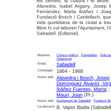
els serveis, la cultura i el lleure
Alavedra, Isabel Argany, Josep 
Fernàndez, Marta Ibáñez i Joa
Fundació Bosch i Cardellach, que
vida quotidiana de la ciutat a tra
llibre hi col·laboren l'Ajuntament, l
Sabadell. (Editorial).
Matèries:
Crònica gràfica
;
Fotografies
;
Vida qu
Urbanisme
Àmbit:
Sabadell
Cronologia:
1864 - 1968
Autors add.:
Alavedra i Bosch, Josep
Domínguez Álvarez, Virg
Ibáñez Fuentes, Marta
;
Mauri, Joan
(Pr.)
Autors add.:
Ajuntament de Sabadell
;
Fundació Bo
Localització:
B. Vapor Badia (Sabadell