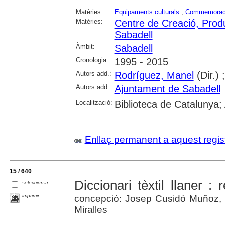
Matèries:
Equipaments culturals
;
Commemorac
Matèries:
Centre de Creació, Produc
Sabadell
Àmbit:
Sabadell
Cronologia:
1995 - 2015
Autors add.:
Rodríguez, Manel
(Dir.) 
Autors add.:
Ajuntament de Sabadell
Localització:
Biblioteca de Catalunya; 
Enllaç permanent a aquest regis
15 / 640
Diccionari tèxtil llaner : 
seleccionar
imprimir
concepció: Josep Cusidó Muñoz, 
Miralles