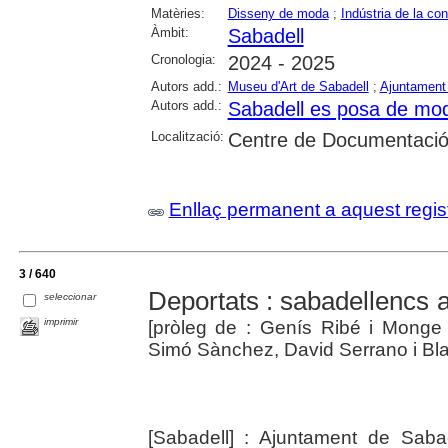
Matèries:
Disseny de moda
;
Indústria de la co
Àmbit:
Sabadell
Cronologia:
2024 - 2025
Autors add.:
Museu d'Art de Sabadell
;
Ajuntament
Autors add.:
Sabadell es posa de mo
Localització:
Centre de Documentació 
Enllaç permanent a aquest regis
3 / 640
Deportats : sabadellencs 
seleccionar
imprimir
[pròleg de : Genís Ribé i Monge 
Simó Sànchez, David Serrano i Bl
[Sabadell] : Ajuntament de Saba