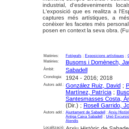
industrial, d'esdeveniments loca
L'exposició que es realitza a l'E
captures més artístiques, a més
conèixer les facetes més personals
posen en context la seva obra. (F
Matèries:
Fotògrafs
;
Exposicions artístiques
;
Matèries:
Busoms i Domènech, J
Àmbit:
Sabadell
Cronologia:
1924 - 2016; 2018
Autors add.:
González Ruiz, David
;
P
Martínez, Patrícia
;
Buso
Santesmasses Costa, À
(Dir.) ;
Rosell Garrido, J
Autors add.:
Ajuntament de Sabadell
;
Arxiu Històr
Antiga Caixa Sabadell
;
Unió Excursio
Atendis
Localització:
Arxiu Històric de Sabadell