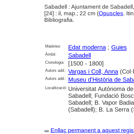
Sabadell : Ajuntament de Sabadell
[24] : il, map.; 22 cm (
Opuscles
. Iti
Bibliografia.
Matèries:
Edat moderna
;
Guies
Àmbit:
Sabadell
Cronologia:
[1500 - 1800]
Autors add.:
Vargas i Coll, Anna
(Col·l
Autors add.:
Museu d'Història de Sab
Localització:
Universitat Autònoma de 
Sabadell; Fundació Bosch
Sabadell; B. Vapor Badia
(Sabadell); B. La Serra 
Enllaç permanent a aquest regis