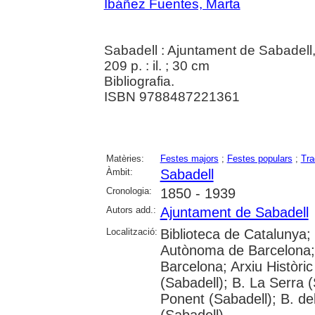
Ibáñez Fuentes, Marta
Sabadell : Ajuntament de Sabadell
209 p. : il. ; 30 cm
Bibliografia.
ISBN 9788487221361
Matèries:
Festes majors
;
Festes populars
;
Tra
Àmbit:
Sabadell
Cronologia:
1850 - 1939
Autors add.:
Ajuntament de Sabadell
Localització:
Biblioteca de Catalunya;
Autònoma de Barcelona; A
Barcelona; Arxiu Històric
(Sabadell); B. La Serra (
Ponent (Sabadell); B. de
(Sabadell)