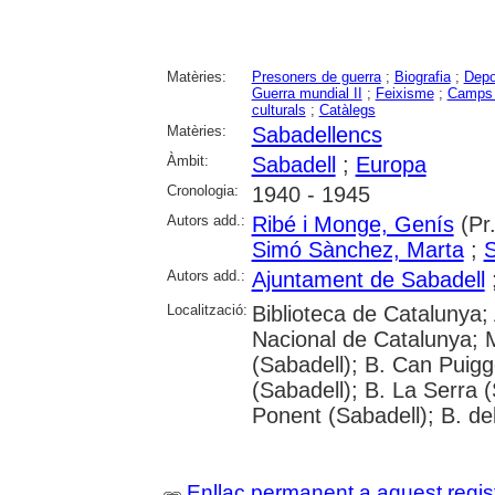
Matèries:
Presoners de guerra
;
Biografia
;
Depo
Guerra mundial II
;
Feixisme
;
Camps 
culturals
;
Catàlegs
Matèries:
Sabadellencs
Àmbit:
Sabadell
;
Europa
Cronologia:
1940 - 1945
Autors add.:
Ribé i Monge, Genís
(Pr.
Simó Sànchez, Marta
;
S
Autors add.:
Ajuntament de Sabadell
Localització:
Biblioteca de Catalunya; 
Nacional de Catalunya; 
(Sabadell); B. Can Puigg
(Sabadell); B. La Serra (
Ponent (Sabadell); B. de
Enllaç permanent a aquest regis