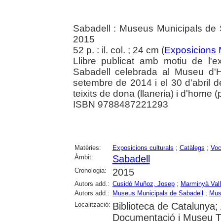
Sabadell : Museus Municipals de 
2015
52 p. : il. col. ; 24 cm (
Exposicions 
Llibre publicat amb motiu de l'ex
Sabadell celebrada al Museu d'H
setembre de 2014 i el 30 d'abril d
teixits de dona (llaneria) i d'home (
ISBN 9788487221293
Matèries:
Exposicions culturals
;
Catàlegs
;
Voc
Àmbit:
Sabadell
Cronologia:
2015
Autors add.:
Cusidó Muñoz, Josep
;
Marminyà Vall
Autors add.:
Museus Municipals de Sabadell
;
Muse
Localització:
Biblioteca de Catalunya; 
Documentació i Museu Tè