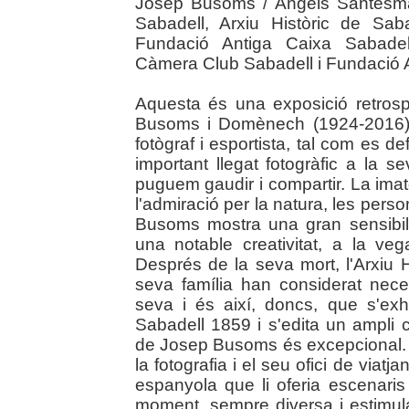
Josep Busoms / Àngels Santesma
Sabadell, Arxiu Històric de Sab
Fundació Antiga Caixa Sabadell
Càmera Club Sabadell i Fundació A
Aquesta és una exposició retrosp
Busoms i Domènech (1924-2016), 
fotògraf i esportista, tal com es d
important llegat fotogràfic a la s
puguem gaudir i compartir. La imat
l'admiració per la natura, les person
Busoms mostra una gran sensibilit
una notable creativitat, a la ve
Després de la seva mort, l'Arxiu 
seva família han considerat nec
seva i és així, doncs, que s'exh
Sabadell 1859 i s'edita un ampli ca
de Josep Busoms és excepcional. V
la fotografia i el seu ofici de viatj
espanyola que li oferia escenaris
moment, sempre diversa i estimulan