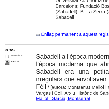
Universitat Autònoma de 
Barcelona; Fundació Bos
(Sabadell); B. La Serra 
Sabadell
Enllaç permanent a aquest regis
20 / 640
Sabadell a l'època moderna
seleccionar
imprimir
l'època moderna que abr
Sabadell era una petita
irregulars que envoltaven 
Fèli
/ [autora: Montserrat Mallol i
Vargas i Coll, Arxiu Històric de Sab
Mallol i Garcia, Montserrat