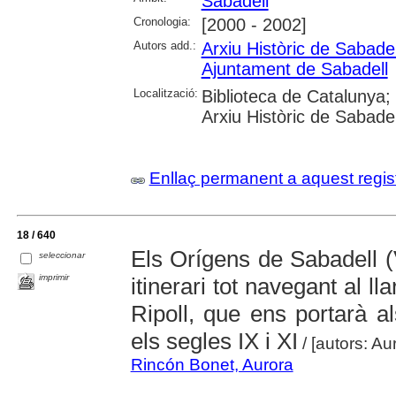
Sabadell
Cronologia:
[2000 - 2002]
Autors add.:
Arxiu Històric de Sabadel
Ajuntament de Sabadell
Localització:
Biblioteca de Catalunya;
Arxiu Històric de Sabade
Enllaç permanent a aquest regis
18 / 640
Els Orígens de Sabadell (
seleccionar
imprimir
itinerari tot navegant al lla
Ripoll, que ens portarà a
els segles IX i XI
/ [autors: A
Rincón Bonet, Aurora