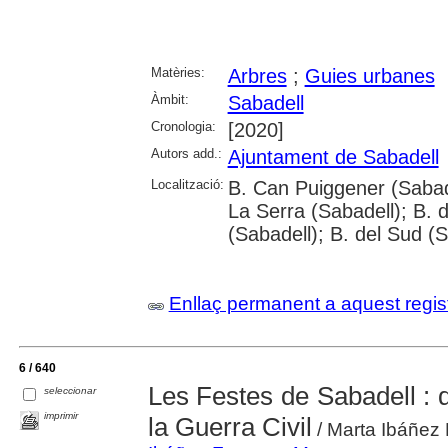
Matèries:
Arbres
;
Guies urbanes
Àmbit:
Sabadell
Cronologia:
[2020]
Autors add.:
Ajuntament de Sabadell
Localització:
B. Can Puiggener (Sabade
La Serra (Sabadell); B. 
(Sabadell); B. del Sud (
Enllaç permanent a aquest regis
6 / 640
Les Festes de Sabadell : d
seleccionar
imprimir
la Guerra Civil
/ Marta Ibáñez