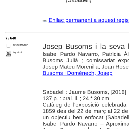
Enllaç permanent a aquest regis
7 / 640
Josep Busoms i la seva 
seleccionar
imprimir
Isabel Pardo Navarro, Patrícia Á
Busoms Julià ; comissariat exp
Josep Mateu Morenilla, Joan Rosel
Busoms i Domènech, Josep
Sabadell : Jaume Busoms, [2018]
137 p. : pral. il. ; 24 * 30 cm
Catàleg de l'exposició celebrada
1859 des del 22 de març al 22 de
un objectiu ben enfocat (Sabadel
Isabel Pardo Navarro -- Aproximac