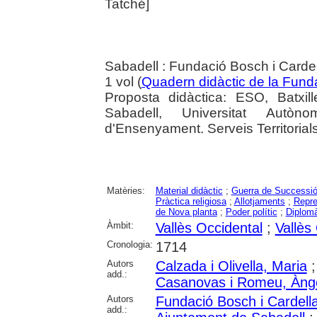
Tatché]
Sabadell : Fundació Bosch i Carde
1 vol (
Quadern didàctic de la Fund
Proposta didàctica: ESO, Batxil
Sabadell, Universitat Autò
d'Ensenyament. Serveis Territorials
Matèries:
Material didàctic
;
Guerra de Successi
Pràctica religiosa
;
Allotjaments
;
Repre
de Nova planta
;
Poder polític
;
Diplom
Àmbit:
Vallès Occidental
;
Vallès 
Cronologia:
1714
Autors
Calzada i Olivella, Maria
add.:
Casanovas i Romeu, Àng
Autors
Fundació Bosch i Cardell
add.: