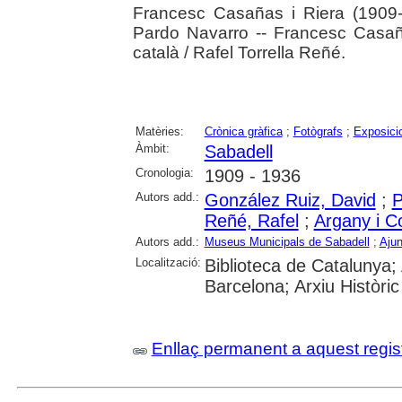
Francesc Casañas i Riera (1909-
Pardo Navarro -- Francesc Casañ
català / Rafel Torrella Reñé.
Matèries:
Crònica gràfica
;
Fotògrafs
;
Exposicio
Àmbit:
Sabadell
Cronologia:
1909 - 1936
Autors add.:
González Ruiz, David
;
P
Reñé, Rafel
;
Argany i C
Autors add.:
Museus Municipals de Sabadell
;
Ajun
Localització:
Biblioteca de Catalunya; 
Barcelona; Arxiu Històri
Enllaç permanent a aquest regis