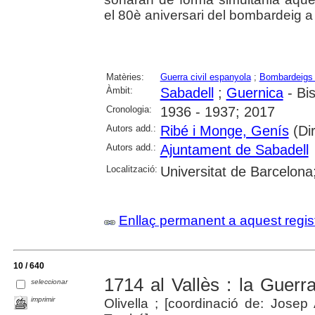
el 80è aniversari del bombardeig a 
Matèries:
Guerra civil espanyola
;
Bombardeigs 
Àmbit:
Sabadell
;
Guernica
- Bi
Cronologia:
1936 - 1937; 2017
Autors add.:
Ribé i Monge, Genís
(Dir
Autors add.:
Ajuntament de Sabadell
Localització:
Universitat de Barcelona;
Enllaç permanent a aquest regis
10 / 640
1714 al Vallès : la Guerr
seleccionar
imprimir
Olivella ; [coordinació de: Jose