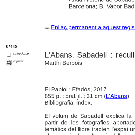
Barcelona; B. Vapor Badi
Enllaç permanent a aquest regis
8 / 640
L'Abans. Sabadell : recul
seleccionar
imprimir
Martín Berbois
El Papiol : Efadós, 2017
855 p. : pral. il. ; 31 cm (
L'Abans
)
Bibliografia. Índex.
El volum de Sabadell explica la 
partir de les fotografies aportad
temàtics del llibre tracten l'espai u