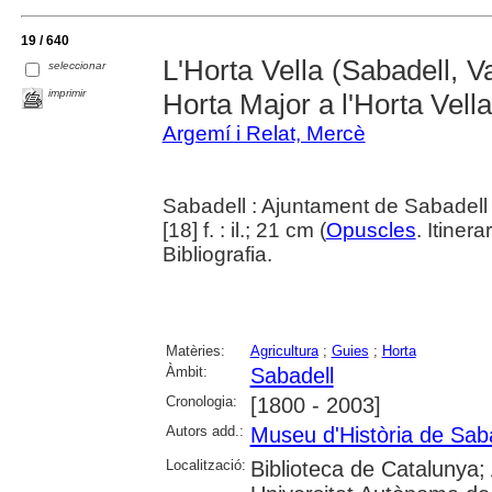
19 / 640
L'Horta Vella (Sabadell, Va
seleccionar
imprimir
Horta Major a l'Horta Vella
Argemí i Relat, Mercè
Sabadell : Ajuntament de Sabadell 
[18] f. : il.; 21 cm (
Opuscles
. Itinera
Bibliografia.
Matèries:
Agricultura
;
Guies
;
Horta
Àmbit:
Sabadell
Cronologia:
[1800 - 2003]
Autors add.:
Museu d'Història de Sab
Localització:
Biblioteca de Catalunya; 