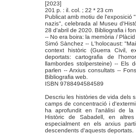
[2023]
201 p. : il. col. ; 22 * 23 cm
Publicat amb motiu de l'exposició
nazis", celebrada al Museu d'Hist
28 d'abril de 2020. Bibliografia i f
-- No era boira: la memòria / Plàci
Simó Sànchez -- L'holocaust: "Mai
context històric (Guerra Civil, e
deportats: cartografia de l'hor
llambordes stolpersteine) -- Els d
parlen -- Arxius consultats -- Fons 
Bibliografia web.
ISBN 9788494584589
Descriu les històries de vida dels
camps de concentració i d'extermin
ha aprofundit en l'anàlisi de l
Històric de Sabadell, en altres
especialment en els arxius parti
descendents d'aquests deportats.