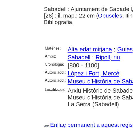
Sabadell : Ajuntament de Sabadell
[28] : il, map.; 22 cm (
Opuscles
. Iti
Bibliografia.
Matèries:
Alta edat mitjana
;
Guies
Àmbit:
Sabadell
;
Ripoll, riu
Cronologia:
[800 - 1100]
Autors add.:
López i Fort, Mercè
Autors add.:
Museu d'Història de Sab
Localització:
Arxiu Històric de Sabade
Museu d'Història de Saba
La Serra (Sabadell)
Enllaç permanent a aquest regis