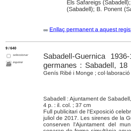
Els Safareigs (Sabadell);
(Sabadell); B. Ponent (S
Enllaç permanent a aquest regis
9 / 640
Sabadell-Guernica 1936
seleccionar
imprimir
germanes : Sabadell, 18
Genís Ribé i Monge ; col·laboració 
Sabadell : Ajuntament de Sabadell
4 p. : il. col. ; 37 cm
Full publicitari de l'Exposició cel
juliol de 2017. Les sirenes de la G
conserven l'Ajuntament del mun
sonaran de forma simultània aque