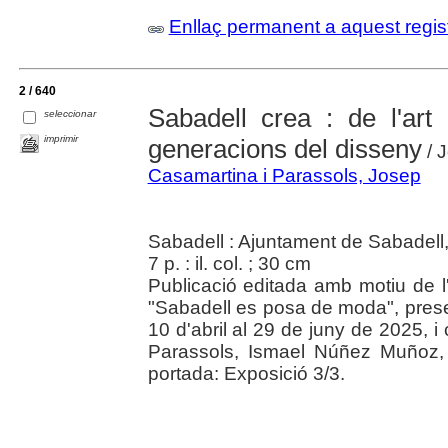
Enllaç permanent a aquest regis
2 / 640
Sabadell crea : de l'art 
seleccionar
imprimir
generacions del disseny
/ 
Casamartina i Parassols, Josep
Sabadell : Ajuntament de Sabadell,
7 p. : il. col. ; 30 cm
Publicació editada amb motiu de l'
"Sabadell es posa de moda", prese
10 d'abril al 29 de juny de 2025, 
Parassols, Ismael Núñez Muñoz,
portada: Exposició 3/3.