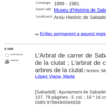
Cronologia:
1889 - 1981
Autors add.:
Museu d'Història de Sab
Localització:
Arxiu Històric de Sabadel
Enllaç permanent a aquest regis
5 / 640
L'Arbrat de carrer de Saba
seleccionar
imprimir
de la ciutat ; L'arbrat de 
arbres de la ciutat
/ textos: 
López Viana, Marta
[Sabadell] : Ajuntament de Sabadel
107, 79 pàgines : il. col. ; 16 * 16 
ISBN 9788494584558