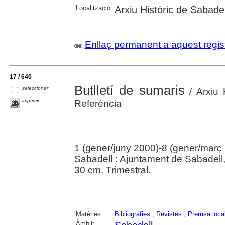
Localització:
Arxiu Històric de Sabadel
Enllaç permanent a aquest regis
17 / 640
Butlletí de sumaris
seleccionar
/ Arxiu 
imprimir
Referència
1 (gener/juny 2000)-8 (gener/març
Sabadell : Ajuntament de Sabadell
30 cm. Trimestral.
Matèries:
Bibliografies
;
Revistes
;
Premsa loca
Àmbit: