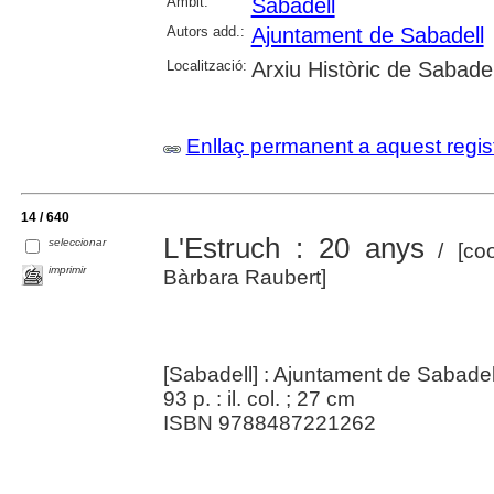
Àmbit:
Sabadell
Autors add.:
Ajuntament de Sabadell
Localització:
Arxiu Històric de Sabadel
Enllaç permanent a aquest regis
14 / 640
L'Estruch : 20 anys
seleccionar
/ [coo
imprimir
Bàrbara Raubert]
[Sabadell] : Ajuntament de Sabade
93 p. : il. col. ; 27 cm
ISBN 9788487221262