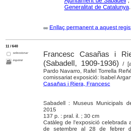
Ajuntament de Sabadell
Generalitat de Catalunya
Enllaç permanent a aquest regis
11 / 640
Francesc Casañas i Rier
seleccionar
imprimir
(Sabadell, 1909-1936)
/ [a
Pardo Navarro, Rafel Torrella Reñ
comissariat exposició: Isabel Arg
Casañas i Riera, Francesc
Sabadell : Museus Municipals d
2015
137 p. : pral. il. ; 30 cm
Catàleg de l'exposició celebrada 
de setembre al 28 de febrer de