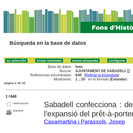
Búsqueda en la base de datos
Base de datos:
fons
Buscar:
AJUNTAMENT DE SABADELL []
Referencias encontradas:
640
[
Refinar la búsqueda
]
Mostrando:
1 .. 20
en el formato [
Estandar
]
página 1 de 32
1 / 640
Sabadell confecciona : de
seleccionar
imprimir
l'expansió del prêt-à-porte
Casamartina i Parassols, Josep