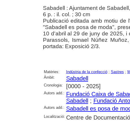
Sabadell : Ajuntament de Sabadell,
6 p. : il. col. ; 30 cm
Publicació editada amb motiu de l'
"Sabadell es posa de moda", prese
10 d'abril al 29 de juny de 2025, 
Parassols, Ismael Núñez Muñoz,
portada: Exposició 2/3.
Matèries:
Indústria de la confecció
;
Sastres
;
M
Àmbit:
Sabadell
Cronologia:
[0000 - 2025]
Autors add.:
Fundació Caixa de Sabad
Sabadell
;
Fundació Anto
Autors add.:
Sabadell es posa de mo
Localització:
Centre de Documentació 