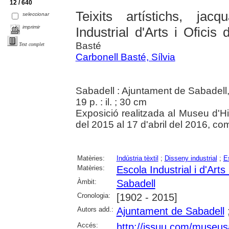
12 / 640
Teixits artístichs, jac
seleccionar
imprimir
Industrial d'Arts i Oficis
Basté
Text complet
Carbonell Basté, Sílvia
Sabadell : Ajuntament de Sabadell
19 p. : il. ; 30 cm
Exposició realitzada al Museu d'H
del 2015 al 17 d'abril del 2016, co
Matèries:
Indústria tèxtil
;
Disseny industrial
;
E
Matèries:
Escola Industrial i d'Arts
Àmbit:
Sabadell
Cronologia:
[1902 - 2015]
Autors add.:
Ajuntament de Sabadell
Accés:
http://issuu.com/museusa