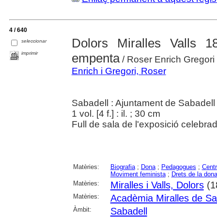
4 / 640
Dolors Miralles Valls
seleccionar
imprimir
empenta
/ Roser Enrich Gregori
Enrich i Gregori, Roser
Sabadell : Ajuntament de Sabadell 
1 vol. [4 f.] : il. ; 30 cm
Full de sala de l'exposició celebra
Matèries:
Biografia
;
Dona
;
Pedagogues
;
Cent
Moviment feminista
;
Drets de la don
Matèries:
Miralles i Valls, Dolors
(1
Matèries:
Acadèmia Miralles de Sa
Àmbit:
Sabadell