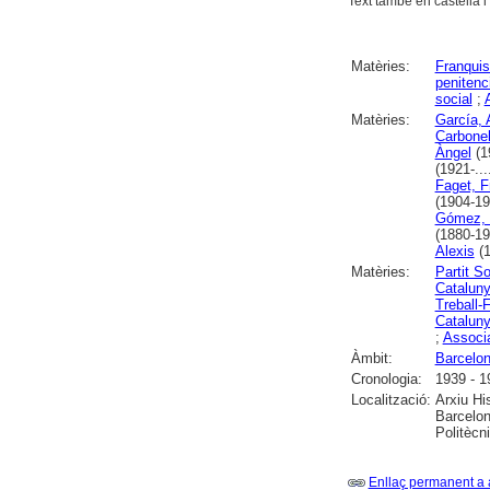
Text també en castellà i
Matèries:
Franqui
penitenc
social
;
Matèries:
García, 
Carbonell
Àngel
(19
(1921-...
Faget, F
(1904-19
Gómez, 
(1880-19
Alexis
(1
Matèries:
Partit S
Catalun
Treball-
Catalun
;
Associa
Àmbit:
Barcelo
Cronologia:
1939 - 1
Localització:
Arxiu Hi
Barcelon
Politècn
Enllaç permanent a 