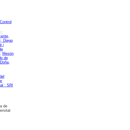
Control
o
;
cente,
, Diego
é i
de
 ;
Mesón
do de
Doña,
del
de
al : SRI
ma de
ersitat