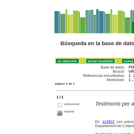
Búsqueda en la base de dat
Base de datos:
FO
Buscar:
UR
Referencias encontradas:
1
Mostrando:
1 ..
página 1 de 1
1 / 1
Testimonis per 
seleccionar
imprimir
En:
114922
Les pres
Departament de Cultura, 