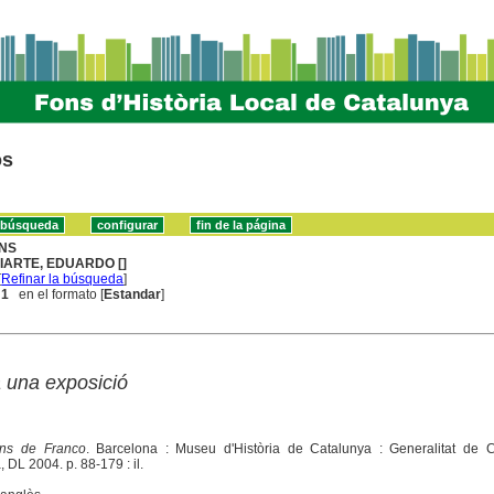
os
NS
IARTE, EDUARDO []
[
Refinar la búsqueda
]
 1
en el formato [
Estandar
]
a una exposició
ons de Franco
. Barcelona : Museu d'Història de Catalunya : Generalitat de C
DL 2004. p. 88-179 : il.