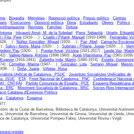
 anglès.
sme
;
Biografia
;
Memòries
;
Repressió política
;
Presos polítics
;
Centres
iaris
;
Execucions
;
Oposició política
;
Dona
;
Estudiants
;
Obrers
;
Polítics
;
Antifranquisme
;
Revistes
;
Famílies
;
Tortura
Antonia
;
Intxausti Arruti, M. de la Soledad
;
Piera, Sebastià
;
Uriarte, Eduard
 i Fita, Pere
(1916-....) ;
Cruells i Pifarré, Manuel
(1910-1988) ;
Fernández Vi
28-....) ;
Núñez González, Miguel
(1920-....) ;
Paz, Abel
;
Camacho Escámez
.) ;
Salvo i Iborra, Maria
(1920-....) ;
Subirats i Piñana, Josep
(1920-....) ;
Verri
rederic Pau
(1920-....) ;
Pujolar Amat, Victòria
(1921-2017) ;
Landa Vaz, Matil
42) ;
Vallejo-Nájera, Antonio
(1898-1960) ;
Augé Vilamitjana, Pau
(1901-1939)
Eugenio
(1916-1941) ;
Zubeldía Inda, Martín
(1880-1974) ;
Estella, Gumersin
74) ;
Comellas, Marina
(1947-....) ;
González, Lola
;
Serrano, Miguel
;
Mesón 
938-....) ;
Doña, Juana
;
Viñolas, Rosa
ocialista Unificat de Catalunya : PSUC
;
Joventuts Socialistes Unificades de
ya: JSUC
;
ETA
;
Front Nacional de Catalunya : FNC
;
Confederació Nacional 
FAI : CNT-FAI
;
Partido Comunista de España : PCE
;
Esquerra Republicana 
ya : ERC
;
Moviment Socialista de Catalunya : MSC
;
Socors Roig Internacion
ció Catalana d'Expresos Polítics
na
;
Catalunya
;
Espanya
977
stòric de la Ciutat de Barcelona; Biblioteca de Catalunya; Universitat Autòno
a; Universitat de Barcelona; Universitat de Girona; Universitat de Lleida; Univ
ica de Catalunya; Universitat Pompeu Fabra; Universitat Rovira i Virgili
aquest registre