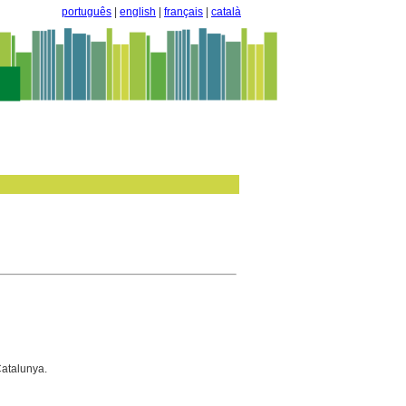
português
|
english
|
français
|
català
atalunya.