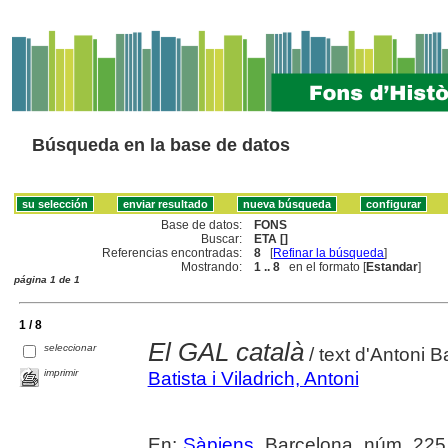
Búsqueda en la base de datos
Base de datos:
FONS
Buscar:
ETA []
Referencias encontradas:
8
[
Refinar la búsqueda
]
Mostrando:
1 .. 8
en el formato [
Estandar
]
página 1 de 1
1 / 8
El GAL català
seleccionar
/ text d'Antoni B
imprimir
Batista i Viladrich, Antoni
En:
Sàpiens
. Barcelona, núm. 225 