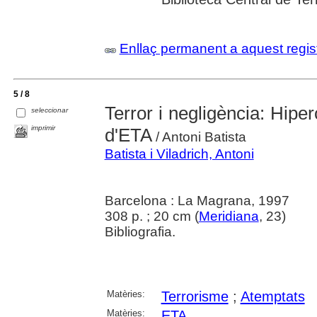
Enllaç permanent a aquest regis
5 / 8
Terror i negligència: Hiper
seleccionar
imprimir
d'ETA
/ Antoni Batista
Batista i Viladrich, Antoni
Barcelona : La Magrana, 1997
308 p. ; 20 cm (
Meridiana
, 23)
Bibliografia.
Matèries:
Terrorisme
;
Atemptats
Matèries:
ETA