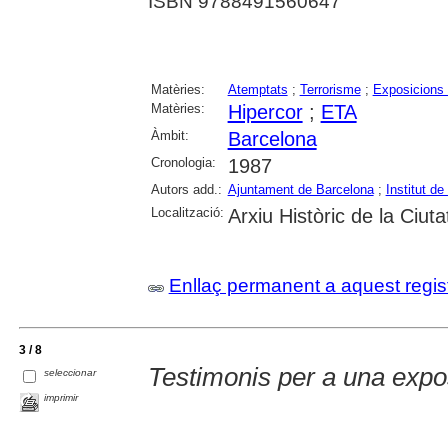
ISBN 9788491560647
Matèries:
Atemptats
;
Terrorisme
;
Exposicions 
Matèries:
Hipercor
;
ETA
Àmbit:
Barcelona
Cronologia:
1987
Autors add.:
Ajuntament de Barcelona
;
Institut d
Localització:
Arxiu Històric de la Ciut
Enllaç permanent a aquest regis
3 / 8
Testimonis per a una expo
seleccionar
imprimir