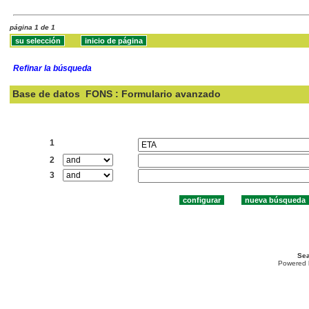
página 1 de 1
Refinar la búsqueda
Base de datos
FONS : Formulario avanzado
Buscar:
1
2
3
Sea
Powered