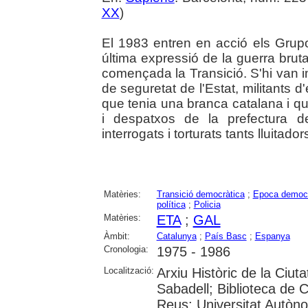
XX
)
El 1983 entren en acció els Grupo
última expressió de la guerra brut
començada la Transició. S'hi van i
de seguretat de l'Estat, militants 
que tenia una branca catalana i q
i despatxos de la prefectura d
interrogats i torturats tants lluitador
Matèries:
Transició democràtica
;
Epoca democr
política
;
Policia
Matèries:
ETA
;
GAL
Àmbit:
Catalunya
;
País Basc
;
Espanya
Cronologia:
1975 - 1986
Localització:
Arxiu Històric de la Ciut
Sabadell; Biblioteca de 
Reus; Universitat Autòno