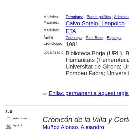
Matèries:
Terrorisme
;
Partits polítics
;
Administ
Matèries:
Calvo Sotelo, Leopoldo
Matèries:
ETA
Àmbit:
Catalunya
;
País Basc
;
Espanya
Cronologia:
1981
Localització:
Biblioteca Borja (URL); 
Humanitats (Hemeroteca)
Universitat de Girona; Un
Pompeu Fabra; Universitat
Enllaç permanent a aquest regis
8 / 8
Cronicón de la Villa y Cort
seleccionar
imprimir
Muñoz Alonso, Alejandro