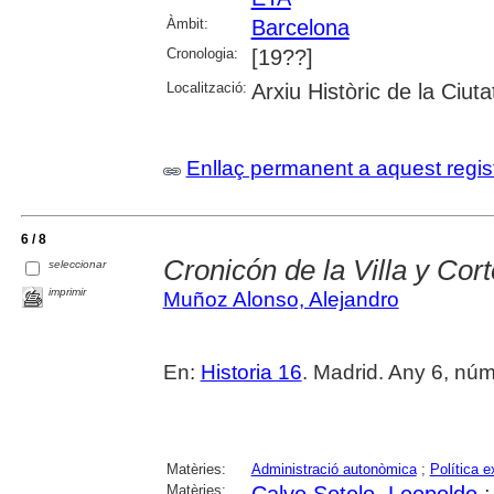
Àmbit:
Barcelona
Cronologia:
[19??]
Localització:
Arxiu Històric de la Ciut
Enllaç permanent a aquest regis
6 / 8
Cronicón de la Villa y Cort
seleccionar
imprimir
Muñoz Alonso, Alejandro
En:
Historia 16
. Madrid. Any 6, núm
Matèries:
Administració autonòmica
;
Política e
Matèries:
Calvo Sotelo, Leopoldo