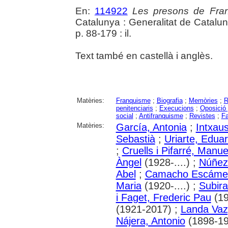
En:
114922
Les presons de Fra
Catalunya : Generalitat de Catalu
p. 88-179 : il.
Text també en castellà i anglès.
Matèries:
Franquisme
;
Biografia
;
Memòries
;
R
penitenciaris
;
Execucions
;
Oposició 
social
;
Antifranquisme
;
Revistes
;
Fa
Matèries:
García, Antonia
;
Intxaus
Sebastià
;
Uriarte, Edua
;
Cruells i Pifarré, Manue
Àngel
(1928-....) ;
Núñez
Abel
;
Camacho Escámez
Maria
(1920-....) ;
Subira
i Faget, Frederic Pau
(19
(1921-2017) ;
Landa Vaz
Nájera, Antonio
(1898-19