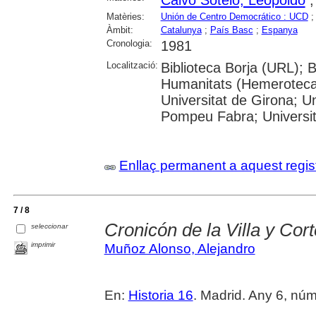
Matèries:
Unión de Centro Democrático : UCD
Àmbit:
Catalunya
;
País Basc
;
Espanya
Cronologia:
1981
Localització:
Biblioteca Borja (URL); 
Humanitats (Hemeroteca)
Universitat de Girona; Un
Pompeu Fabra; Universitat
Enllaç permanent a aquest regis
7 / 8
Cronicón de la Villa y Cort
seleccionar
imprimir
Muñoz Alonso, Alejandro
En:
Historia 16
. Madrid. Any 6, núm. 