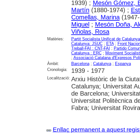
1939) ;
Mesón Gómez, E
Martín
(1880-1974) ;
Est
Comellas, Marina
(1947-.
Miguel
;
Mesón Doña, Al
Viñolas, Rosa
Matèries:
Partit Socialista Unificat de Catalun
Catalunya: JSUC
;
ETA
;
Front Nacio
Treball-FAI : CNT-FAI
;
Partido Comun
Catalunya : ERC
;
Moviment Socialis
;
Associació Catalana d'Expresos Polí
Àmbit:
Barcelona
;
Catalunya
;
Espanya
Cronologia:
1939 - 1977
Localització:
Arxiu Històric de la Ciut
Catalunya; Universitat A
de Barcelona; Universitat
Universitat Politècnica 
Fabra; Universitat Rovira i
Enllaç permanent a aquest regis