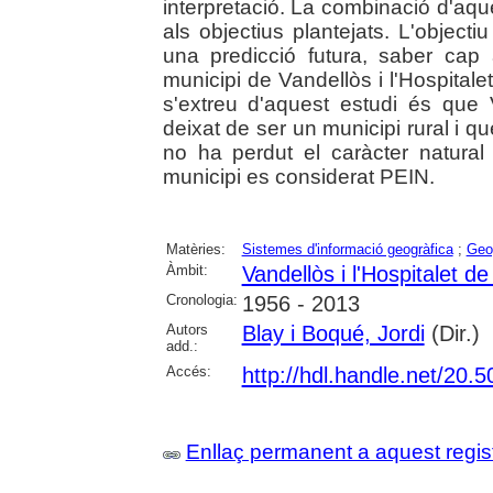
interpretació. La combinació d'aq
als objectius plantejats. L'objecti
una predicció futura, saber cap a
municipi de Vandellòs i l'Hospitalet
s'extreu d'aquest estudi és que V
deixat de ser un municipi rural i q
no ha perdut el caràcter natural
municipi es considerat PEIN.
Matèries:
Sistemes d'informació geogràfica
;
Geo
Àmbit:
Vandellòs i l'Hospitalet de 
Cronologia:
1956 - 2013
Autors
Blay i Boqué, Jordi
(Dir.)
add.:
Accés:
http://hdl.handle.net/20
Enllaç permanent a aquest regis