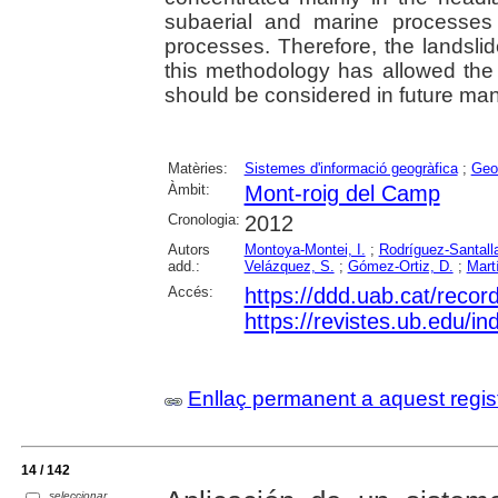
subaerial and marine processes
processes. Therefore, the landsli
this methodology has allowed the 
should be considered in future ma
Matèries:
Sistemes d'informació geogràfica
;
Geo
Àmbit:
Mont-roig del Camp
Cronologia:
2012
Autors
Montoya-Montei, I.
;
Rodríguez-Santalla
add.:
Velázquez, S.
;
Gómez-Ortiz, D.
;
Mart
Accés:
https://ddd.uab.cat/reco
https://revistes.ub.edu/
Enllaç permanent a aquest regis
14 / 142
seleccionar