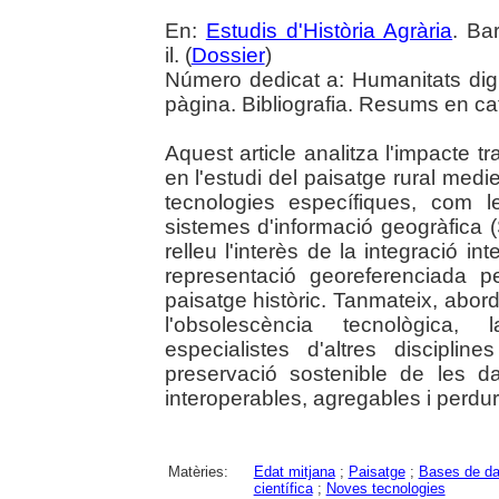
En:
Estudis d'Història Agrària
. Ba
il. (
Dossier
)
Número dedicat a: Humanitats digit
pàgina. Bibliografia. Resums en cata
Aquest article analitza l'impacte t
en l'estudi del paisatge rural medie
tecnologies específiques, com 
sistemes d'informació geogràfica (
relleu l'interès de la integració int
representació georeferenciada p
paisatge històric. Tanmateix, abo
l'obsolescència tecnològica,
especialistes d'altres discipli
preservació sostenible de les da
interoperables, agregables i perdu
Matèries:
Edat mitjana
;
Paisatge
;
Bases de d
científica
;
Noves tecnologies