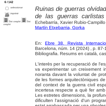
6 / 142
Ruinas de guerras olvidad
seleccionar
imprimir
de las guerras carlista
Echebarría, Xavier Rubio-Campillo
Text complet
Text
complet
Martín Etxebarria, Gorka
En:
Ebre 38. Revista Internaci
Barcelona, núm. 14 (2024) , p. 87-108
Bibliografia. Resums en català, cast
L'interès per la recuperació de l'e
va experimentar un creixement i
noranta davant la voluntat de pro
de les formes arquitectòniques de
del context de la guerra civil es
incertesa respecte a què fer amb 
Les estretes dimensions, la profund
dificulten l'assignació d'un progra
estat arrabassada per una obsolesc