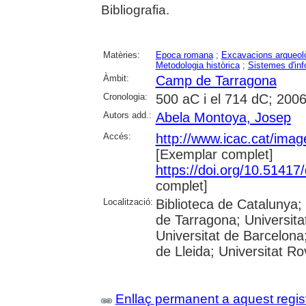
Bibliografia.
Matèries:
Epoca romana
;
Excavacions arqueol
Metodologia històrica
;
Sistemes d'inf
Àmbit:
Camp de Tarragona
Cronologia:
500 aC i el 714 dC; 2006
Autors add.:
Abela Montoya, Josep
Accés:
http://www.icac.cat/image
[Exemplar complet]
https://doi.org/10.5141
complet]
Localització:
Biblioteca de Catalunya
de Tarragona; Universit
Universitat de Barcelona;
de Lleida; Universitat Rovi
Enllaç permanent a aquest regis