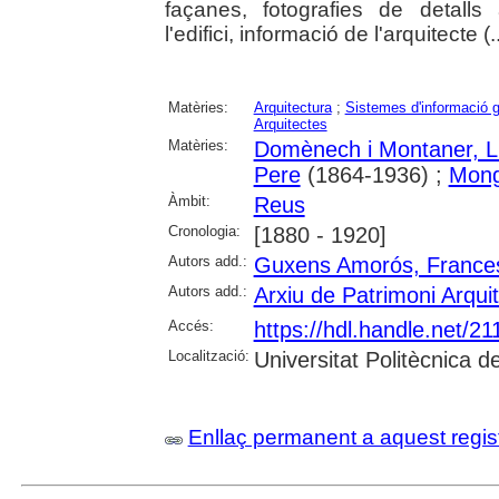
façanes, fotografies de detalls 
l'edifici, informació de l'arquitecte (..
Matèries:
Arquitectura
;
Sistemes d'informació g
Arquitectes
Matèries:
Domènech i Montaner, L
Pere
(1864-1936) ;
Mong
Àmbit:
Reus
Cronologia:
[1880 - 1920]
Autors add.:
Guxens Amorós, France
Autors add.:
Arxiu de Patrimoni Arqui
Accés:
https://hdl.handle.net/2
Localització:
Universitat Politècnica 
Enllaç permanent a aquest regis