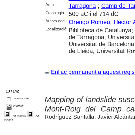
Àmbit:
Tarragona
;
Camp de Ta
Cronologia:
500 aC i el 714 dC
Autors add.:
Orengo Romeu, Hèctor 
Localització:
Biblioteca de Catalunya
de Tarragona; Universit
Universitat de Barcelona;
de Lleida; Universitat Rovi
Enllaç permanent a aquest regis
13 / 142
Mapping of landslide suscept
seleccionar
imprimir
Mont-Roig del Camp ca
Rodríguez Santalla, Javier Alcántara
Text complet
Text
complet