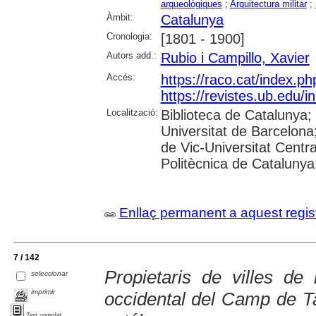
arqueològiques
;
Arquitectura militar
;
Àmbit:
Catalunya
Cronologia:
[1801 - 1900]
Autors add.:
Rubio i Campillo, Xavier
Accés:
https://raco.cat/index.p
https://revistes.ub.edu/
Localització:
Biblioteca de Catalunya;
Universitat de Barcelona;
de Vic-Universitat Centra
Politècnica de Catalunya; 
Enllaç permanent a aquest regis
7 / 142
Propietaris de villes de 
seleccionar
imprimir
occidental del Camp de T
Text complet