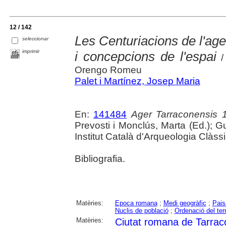
12 / 142
Les Centuriacions de l'age
seleccionar
imprimir
i concepcions de l'espai
/ 
Orengo Romeu
Palet i Martínez, Josep Maria
En:
141484
Ager Tarraconensis 1
Prevosti i Monclús, Marta (Ed.); Gu
Institut Català d'Arqueologia Clàss
Bibliografia.
Matèries:
Epoca romana
;
Medi geogràfic
;
Pais
Nuclis de població
;
Ordenació del terr
Matèries:
Ciutat romana de Tarrac