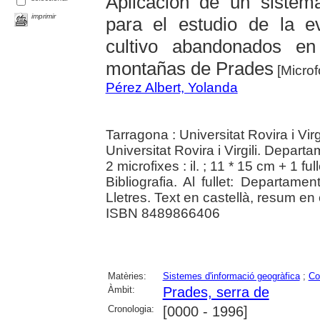
Aplicación de un sistem
imprimir
para el estudio de la 
cultivo abandonados en
montañas de Prades
[Micro
Pérez Albert, Yolanda
Tarragona : Universitat Rovira i Virg
Universitat Rovira i Virgili. Depart
2 microfixes : il. ; 11 * 15 cm + 1 ful
Bibliografia. Al fullet: Departame
Lletres. Text en castellà, resum en 
ISBN 8489866406
Matèries:
Sistemes d'informació geogràfica
;
Co
Àmbit:
Prades, serra de
Cronologia:
[0000 - 1996]