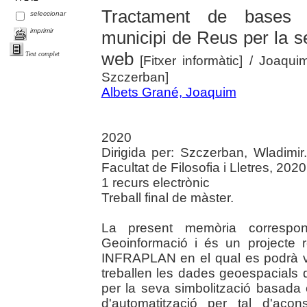
Tractament de bases ca
seleccionar
imprimir
municipi de Reus per la s
web
Text complet
[Fitxer informàtic]
/ Joaquim
Szczerban]
Albets Grané, Joaquim
2020
Dirigida per: Szczerban, Wladimi
Facultat de Filosofia i Lletres, 2020
1 recurs electrònic
Treball final de màster.
La present memòria correspon
Geoinformació i és un projecte 
INFRAPLAN en el qual es podrà v
treballen les dades geoespacials d
per la seva simbolització basada 
d'automatització per tal d'aco