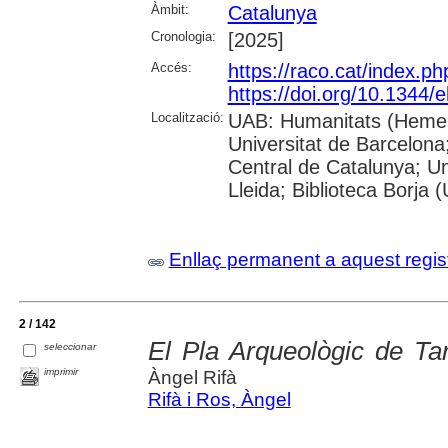
Àmbit:
Catalunya
Cronologia:
[2025]
Accés:
https://raco.cat/index.p
https://doi.org/10.1344
Localització:
UAB: Humanitats (Hemero
Universitat de Barcelona;
Central de Catalunya; Un
Lleida; Biblioteca Borja 
Enllaç permanent a aquest regis
2 / 142
El Pla Arqueològic de Ta
seleccionar
imprimir
Àngel Rifà
Rifà i Ros, Àngel