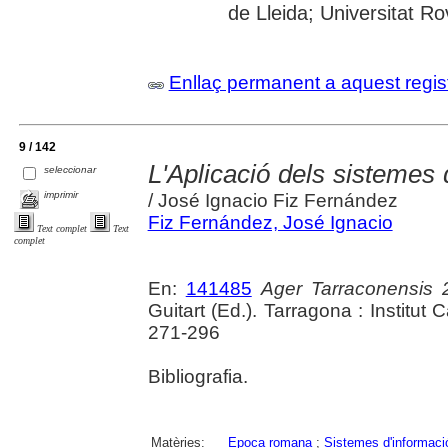
de Lleida; Universitat Rovi
Enllaç permanent a aquest regis
9 / 142
L'Aplicació dels sistemes 
seleccionar
imprimir
/ José Ignacio Fiz Fernández
Fiz Fernández, José Ignacio
Text complet
Text
complet
En:
141485
Ager Tarraconensis 
Guitart (Ed.). Tarragona : Institut
271-296
Bibliografia.
Matèries:
Epoca romana
;
Sistemes d'informaci