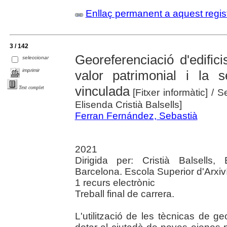
Enllaç permanent a aquest regis
3 / 142
Georeferenciació d'edifi
seleccionar
imprimir
valor patrimonial i la 
vinculada
Text complet
[Fitxer informàtic]
/ S
Elisenda Cristià Balsells]
Ferran Fernández, Sebastià
2021
Dirigida per: Cristià Balsells
Barcelona. Escola Superior d'Arxiv
1 recurs electrònic
Treball final de carrera.
L'utilització de les tècnicas de 