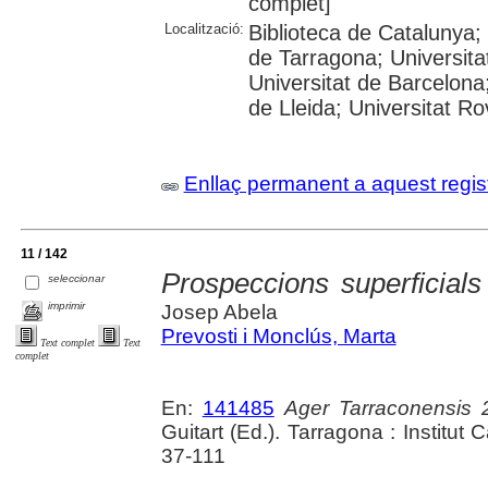
complet]
Localització:
Biblioteca de Catalunya
de Tarragona; Universit
Universitat de Barcelona;
de Lleida; Universitat Rovi
Enllaç permanent a aquest regis
11 / 142
Prospeccions superficials
seleccionar
imprimir
Josep Abela
Prevosti i Monclús, Marta
Text complet
Text
complet
En:
141485
Ager Tarraconensis 
Guitart (Ed.). Tarragona : Institut
37-111