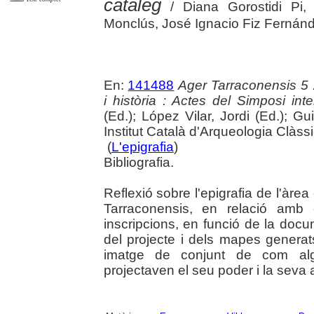
catáleg
/ Diana Gorostidi Pi, 
Monclús, José Ignacio Fiz Fernán
En:
141488
Ager Tarraconensis 5 :
i història : Actes del Simposi int
(Ed.); López Vilar, Jordi (Ed.); Gu
Institut Català d'Arqueologia Clàss
(
L'epigrafia
)
Bibliografia.
Reflexió sobre l'epigrafia de l'àre
Tarraconensis, en relació amb 
inscripcions, en funció de la doc
del projecte i dels mapes genera
imatge de conjunt de com algun
projectaven el seu poder i la seva a