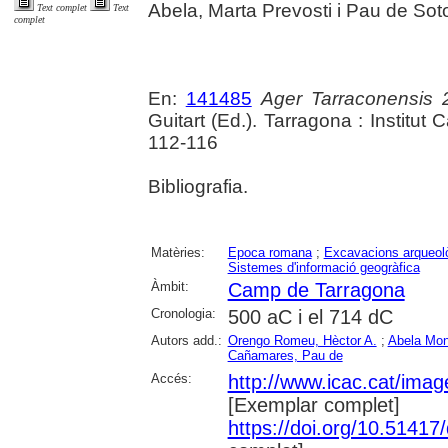
Abela, Marta Prevosti i Pau de Sot
Text complet
Text
complet
En:
141485
Ager Tarraconensis 
Guitart (Ed.). Tarragona : Institut
112-116
Bibliografia.
Matèries:
Epoca romana
;
Excavacions arqueol
Sistemes d'informació geogràfica
Àmbit:
Camp de Tarragona
Cronologia:
500 aC i el 714 dC
Autors add.:
Orengo Romeu, Hèctor A.
;
Abela Mon
Cañamares, Pau de
Accés:
http://www.icac.cat/image
[Exemplar complet]
https://doi.org/10.5141