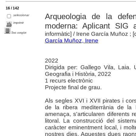
16 / 142
Arqueologia de la def
seleccionar
imprimir
moderna: Aplicant SIG 
informàtic]
/ Irene García Muñoz ; [d
Text complet
García Muñoz, Irene
2022
Dirigida per: Gallego Vila, Laia.
Geografia i Història, 2022
1 recurs electrònic
Projecte final de grau.
Als segles XVI i XVII pirates i c
de la ribera mediterrània de la
amenaça, s'articularen diferents res
litoral. La construcció del siste
caràcter eminentment local, i molt
nostres dies. Aquestes dues raons 