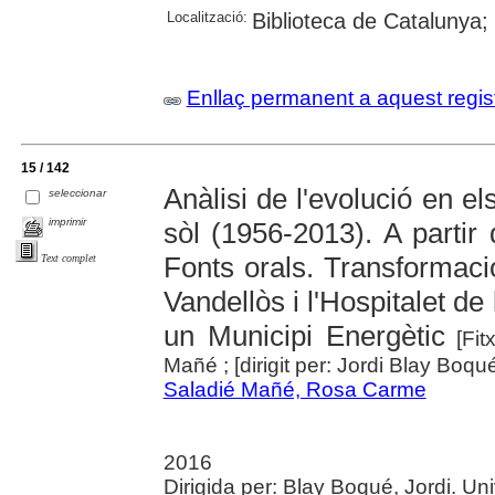
Localització:
Biblioteca de Catalunya; U
Enllaç permanent a aquest regis
15 / 142
Anàlisi de l'evolució en el
seleccionar
imprimir
sòl (1956-2013). A partir d
Fonts orals. Transformaci
Text complet
Vandellòs i l'Hospitalet de 
un Municipi Energètic
[Fitx
Mañé ; [dirigit per: Jordi Blay Boqu
Saladié Mañé, Rosa Carme
2016
Dirigida per: Blay Boqué, Jordi. Univ