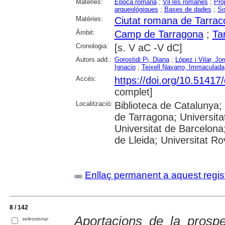
Matèries:
Epoca romana
;
Vil·les romanes
;
Prop
arqueològiques
;
Bases de dades
;
Si
Matèries:
Ciutat romana de Tarrac
Àmbit:
Camp de Tarragona
;
Ta
Cronologia:
[s. V aC -V dC]
Autors add.:
Gorostidi Pi, Diana
;
López i Vilar, Jor
Ignacio
;
Teixell Navarro, Immaculada
Accés:
https://doi.org/10.5141
complet]
Localització:
Biblioteca de Catalunya
de Tarragona; Universit
Universitat de Barcelona;
de Lleida; Universitat Rovi
Enllaç permanent a aquest regis
8 / 142
Aportacions de la prospe
seleccionar