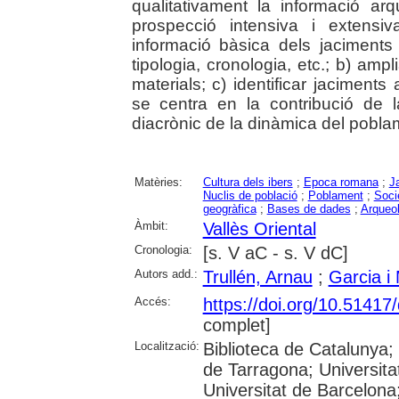
qualitativament la informació arq
prospecció intensiva i extensi
informació bàsica dels jaciments j
tipologia, cronologia, etc.; b) amp
materials; c) identificar jaciments 
se centra en la contribució de l
diacrònic de la dinàmica del poblam
Matèries:
Cultura dels ibers
;
Epoca romana
;
J
Nuclis de població
;
Poblament
;
Socie
geogràfica
;
Bases de dades
;
Arqueol
Àmbit:
Vallès Oriental
Cronologia:
[s. V aC - s. V dC]
Autors add.:
Trullén, Arnau
;
Garcia i
Accés:
https://doi.org/10.5141
complet]
Localització:
Biblioteca de Catalunya
de Tarragona; Universit
Universitat de Barcelona;