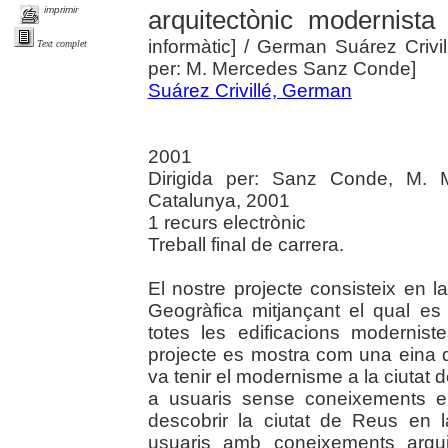
imprimir
arquitectònic modernist
informàtic]
/ German Suárez Crivil
Text complet
per: M. Mercedes Sanz Conde]
Suárez Crivillé, German
2001
Dirigida per: Sanz Conde, M. M
Catalunya, 2001
1 recurs electrònic
Treball final de carrera.
El nostre projecte consisteix en l
Geogràfica mitjançant el qual es 
totes les edificacions modernist
projecte es mostra com una eina q
va tenir el modernisme a la ciutat 
a usuaris sense coneixements e
descobrir la ciutat de Reus en 
usuaris amb coneixements arquit