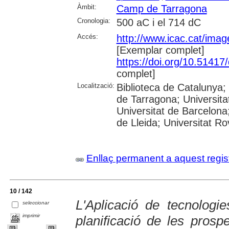
Àmbit:
Camp de Tarragona
Cronologia:
500 aC i el 714 dC
Accés:
http://www.icac.cat/image
[Exemplar complet]
https://doi.org/10.5141
complet]
Localització:
Biblioteca de Catalunya
de Tarragona; Universit
Universitat de Barcelona;
de Lleida; Universitat Rovi
Enllaç permanent a aquest regis
10 / 142
L'Aplicació de tecnolo
seleccionar
imprimir
planificació de les prosp