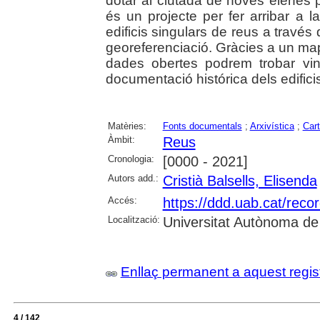
dotar al ciutadà de noves eienes 
és un projecte per fer arribar a 
edificis singulars de reus a través d
georeferenciació. Gràcies a un map
dades obertes podrem trobar vi
documentació histórica dels edifici
Matèries:
Fonts documentals
;
Arxivística
;
Cart
Àmbit:
Reus
Cronologia:
[0000 - 2021]
Autors add.:
Cristià Balsells, Elisenda
Accés:
https://ddd.uab.cat/reco
Localització:
Universitat Autònoma de
Enllaç permanent a aquest regis
4 / 142