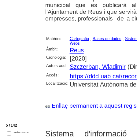
municipal que es publicarà a
l'Ajuntament de Reus i que servirà 
empresses, professionals i de la c
Matèries:
Cartografia
;
Bases de dades
;
Sistem
Webs
Àmbit:
Reus
Cronologia:
[2020]
Autors add.:
Szczerban, Wladimir
(Dir
Accés:
https://ddd.uab.cat/reco
Localització:
Universitat Autònoma de
Enllaç permanent a aquest regis
5 / 142
Sistema d'informació 
seleccionar