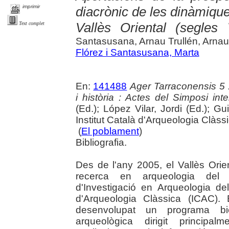
imprimir
diacrònic de les dinàmique
Vallès Oriental (segle
Text complet
Santasusana, Arnau Trullén, Arnau
Flórez i Santasusana, Marta
En:
141488
Ager Tarraconensis 5 :
i història : Actes del Simposi int
(Ed.); López Vilar, Jordi (Ed.); Gu
Institut Català d'Arqueologia Clàss
(
El poblament
)
Bibliografia.
Des de l'any 2005, el Vallès Orie
recerca en arqueologia del 
d'Investigació en Arqueologia del
d'Arqueologia Clàssica (ICAC).
desenvolupat un programa bi
arqueològica dirigit principal