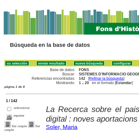
Búsqueda en la base de datos
Base de datos:
FONS
Buscar:
SISTEMES D'INFORMACIO GEOGR
Referencias encontradas:
142
[
Refinar la búsqueda
]
Mostrando:
1 .. 20
en el formato [
Estandar
]
página 1 de 8
1 / 142
La Recerca sobre el pais
seleccionar
imprimir
digital : noves aportacions 
Soler, Maria
Text complet
Text
complet