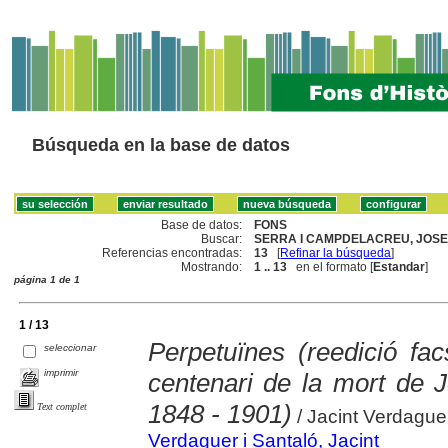
Búsqueda en la base de datos
Base de datos:
FONS
Buscar:
SERRA I CAMPDELACREU, JOSEP
Referencias encontradas:
13
[
Refinar la búsqueda
]
Mostrando:
1 .. 13
en el formato [
Estandar
]
página 1 de 1
1 / 13
Perpetuïnes (reedició f
seleccionar
imprimir
centenari de la mort de 
1848 - 1901)
Text complet
/ Jacint Verdague
Verdaguer i Santaló, Jacint