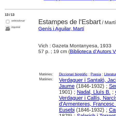
13 / 13
Estampes de l'Esbart
seleccionar
/ Martí
imprimir
Genís i Aguilar, Martí
Vich : Gazeta Montanyesa, 1933
57 p. ; 19 cm (
Biblioteca d'Autors 
Matèries:
Diccionari biogràfic
;
Poesia
;
Literatu
Matèries:
Verdaguer i Santaló, Jac
Jaume
(1846-1932) ;
Se
1901) ;
Nadal, Lluís B.
;
Verdaguer i Callís, Narcí
d'Armenteres, Francesc
Eusebi
(1846-1932) ;
Ca
1879) ;
Salarich i Torren