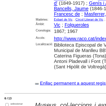
d'
(1849-1917) ;
Genís i 
Bancells, Jaume
(1846-1
Francesc de
;
Masferrer
Matèries:
Esbart de Vic
;
Círcol Literari de Vic
Àmbit:
Vic
;
Folgueroles
Cronologia:
1867; 1967
Accés:
http://www.raco.cat/inde
Localització:
Biblioteca Episcopal de V
Municipal de Manlleu BBVA
Caterina Figueras (Tona
Antoni Pladevall i Font 
(Sant Hipòlit de Voltregà
Enllaç permanent a aquest regis
6 / 13
Museus, col·leccions i ex
seleccionar