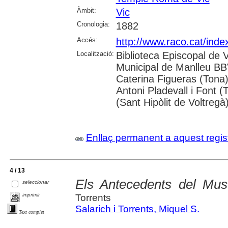
Àmbit:
Vic
Cronologia:
1882
Accés:
http://www.raco.cat/inde
Localització:
Biblioteca Episcopal de V
Municipal de Manlleu BBVA
Caterina Figueras (Tona
Antoni Pladevall i Font 
(Sant Hipòlit de Voltregà
Enllaç permanent a aquest regis
4 / 13
Els Antecedents del Mu
seleccionar
imprimir
Torrents
Salarich i Torrents, Miquel S.
Text complet