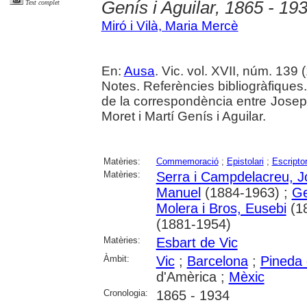
Genís i Aguilar, 1865 - 19
Text complet
Miró i Vilà, Maria Mercè
En:
Ausa
. Vic. vol. XVII, núm. 139 
Notes. Referències bibliogràfiques. 
de la correspondència entre Josep
Moret i Martí Genís i Aguilar.
Matèries:
Commemoració
;
Epistolari
;
Escripto
Matèries:
Serra i Campdelacreu, 
Manuel
(1884-1963) ;
Ge
Molera i Bros, Eusebi
(1
(1881-1954)
Matèries:
Esbart de Vic
Àmbit:
Vic
;
Barcelona
;
Pineda
d'Amèrica ;
Mèxic
Cronologia:
1865 - 1934