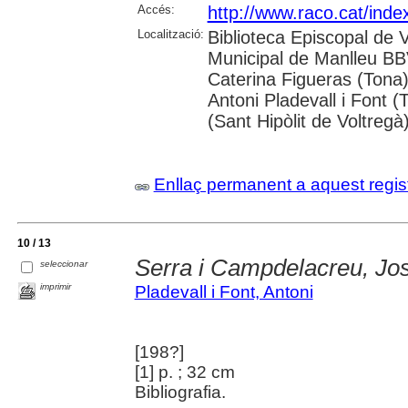
Accés:
http://www.raco.cat/inde
Localització:
Biblioteca Episcopal de V
Municipal de Manlleu BBVA
Caterina Figueras (Tona
Antoni Pladevall i Font 
(Sant Hipòlit de Voltregà
Enllaç permanent a aquest regis
10 / 13
Serra i Campdelacreu, Jo
seleccionar
imprimir
Pladevall i Font, Antoni
[198?]
[1] p. ; 32 cm
Bibliografia.