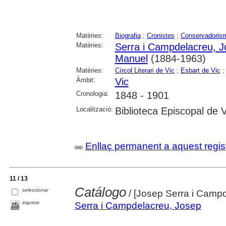
Matèries:
Biografia
;
Cronistes
;
Conservadoris
Matèries:
Serra i Campdelacreu, 
Manuel
(1884-1963)
Matèries:
Círcol Literari de Vic
;
Esbart de Vic
Àmbit:
Vic
Cronologia:
1848 - 1901
Localització:
Biblioteca Episcopal de V
Enllaç permanent a aquest regis
11 / 13
Catálogo
seleccionar
/ [Josep Serra i Camp
imprimir
Serra i Campdelacreu, Josep