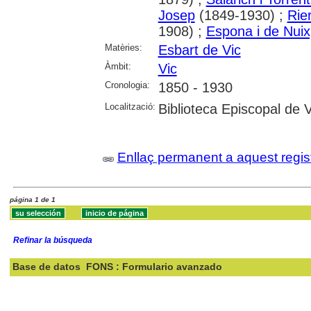
Josep
(1849-1930) ;
Rie
1908) ;
Espona i de Nuix,
Matèries:
Esbart de Vic
Àmbit:
Vic
Cronologia:
1850 - 1930
Localització:
Biblioteca Episcopal de V
Enllaç permanent a aquest regis
página 1 de 1
Refinar la búsqueda
Base de datos
FONS : Formulario avanzado
Buscar: