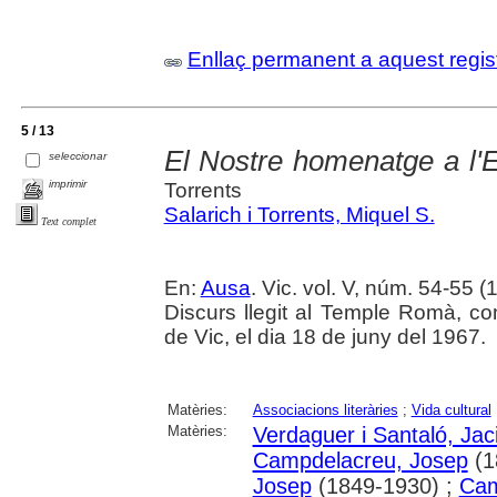
Enllaç permanent a aquest regis
5 / 13
El Nostre homenatge a l'E
seleccionar
imprimir
Torrents
Salarich i Torrents, Miquel S.
Text complet
En:
Ausa
. Vic. vol. V, núm. 54-55 (1
Discurs llegit al Temple Romà, c
de Vic, el dia 18 de juny del 1967.
Matèries:
Associacions literàries
;
Vida cultural
Matèries:
Verdaguer i Santaló, Jac
Campdelacreu, Josep
(1
Josep
(1849-1930) ;
Cam