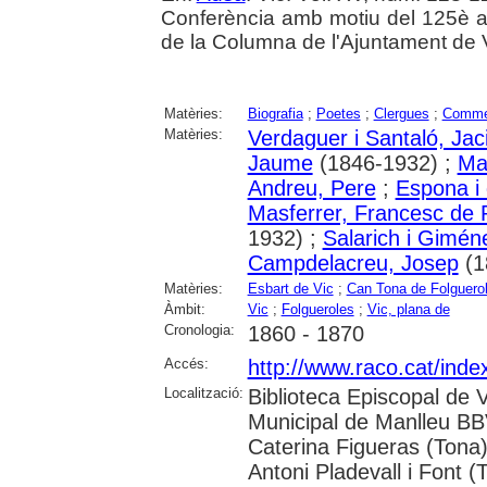
Conferència amb motiu del 125è an
de la Columna de l'Ajuntament de Vi
Matèries:
Biografia
;
Poetes
;
Clergues
;
Comme
Matèries:
Verdaguer i Santaló, Jac
Jaume
(1846-1932) ;
Ma
Andreu, Pere
;
Espona i 
Masferrer, Francesc de 
1932) ;
Salarich i Gimén
Campdelacreu, Josep
(1
Matèries:
Esbart de Vic
;
Can Tona de Folguero
Àmbit:
Vic
;
Folgueroles
;
Vic, plana de
Cronologia:
1860 - 1870
Accés:
http://www.raco.cat/inde
Localització:
Biblioteca Episcopal de V
Municipal de Manlleu BBVA
Caterina Figueras (Tona
Antoni Pladevall i Font 