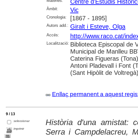
Matèries:
Centre d'Estudis Històric
Àmbit:
Vic
Cronologia:
[1867 - 1895]
Autors add.:
Giralt i Esteve, Olga
Accés:
http://www.raco.cat/inde
Localització:
Biblioteca Episcopal de V
Municipal de Manlleu BBVA
Caterina Figueras (Tona
Antoni Pladevall i Font 
(Sant Hipòlit de Voltregà
Enllaç permanent a aquest regis
9 / 13
Història d'una amistat: 
seleccionar
imprimir
Serra i Campdelacreu, M