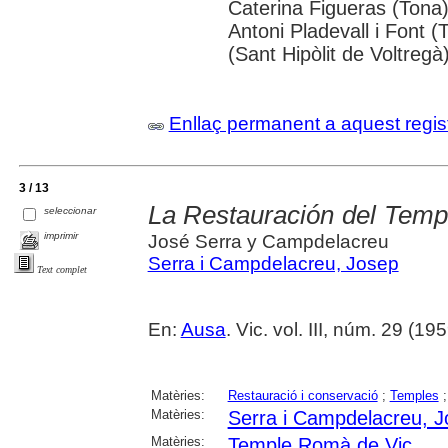
Caterina Figueras (Tona
Antoni Pladevall i Font 
(Sant Hipòlit de Voltregà
Enllaç permanent a aquest regis
3 / 13
La Restauración del Tem
seleccionar
imprimir
José Serra y Campdelacreu
Serra i Campdelacreu, Josep
Text complet
En:
Ausa
. Vic. vol. III, núm. 29 (1959
Matèries:
Restauració i conservació
;
Temples
Matèries:
Serra i Campdelacreu, 
Matèries:
Temple Romà de Vic