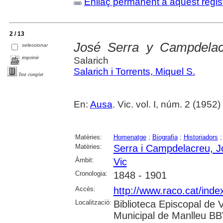
Enllaç permanent a aquest regis
2 / 13
José Serra y Campdelac
seleccionar
imprimir
Salarich
Salarich i Torrents, Miquel S.
Text complet
En:
Ausa
. Vic. vol. I, núm. 2 (1952) ,
Matèries:
Homenatge
;
Biografia
;
Historiadors
Matèries:
Serra i Campdelacreu, 
Àmbit:
Vic
Cronologia:
1848 - 1901
Accés:
http://www.raco.cat/inde
Localització:
Biblioteca Episcopal de V
Municipal de Manlleu BBVA