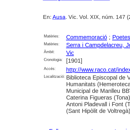
En:
Ausa
. Vic. Vol. XIX, núm. 147 
Matèries:
Commemoració
;
Poete
Matèries:
Serra i Campdelacreu, 
Àmbit:
Vic
Cronologia:
[1901]
Accés:
http://www.raco.cat/inde
Localització:
Biblioteca Episcopal de 
Humanitats (Hemeroteca);
Municipal de Manlleu BBVA
Caterina Figueras (Tona
Antoni Pladevall i Font 
(Sant Hipòlit de Voltregà