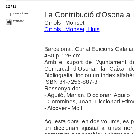
12 / 13
La Contribució d'Osona a la
seleccionar
imprimir
Orriols i Monset
Orriols i Monset, Lluís
Barcelona : Curial Edicions Catala
450 p. ; 26 cm
Amb el suport de l'Ajuntament de
Comarcal d'Osona, la Caixa d
Bibliografia. Inclou un índex alfab
ISBN 84-7256-887-3
Ressenya de:
- Aguiló, Marian. Diccionari Aguiló
- Coromines, Joan. Diccionari Etim
- Alcover - Moll
Aquesta obra, en dos volums, es pr
un diccionari ajustat a unes norm