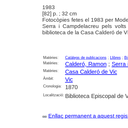
1983
[82] p. ; 32 cm
Fotocòpies fetes el 1983 per Modes
Serra i Campdelacreu pels volts 
biblioteca de la Casa Calderó de Vic
Matèries:
Catàlegs de publicacions
;
Llibres
;
Bi
Matèries:
Calderó, Ramon
;
Serra
Matèries:
Casa Calderó de Vic
Àmbit:
Vic
Cronologia:
1870
Localització:
Biblioteca Episcopal de V
Enllaç permanent a aquest regis