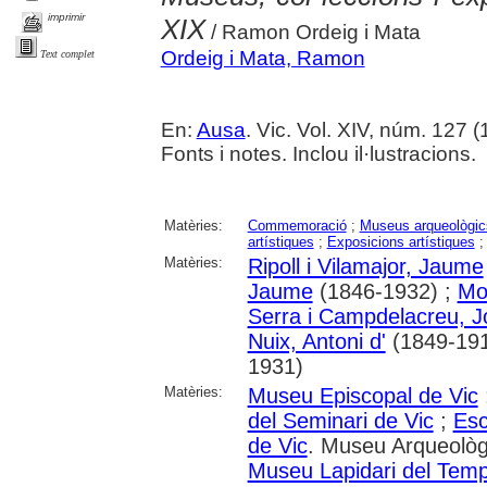
imprimir
XIX
/ Ramon Ordeig i Mata
Ordeig i Mata, Ramon
Text complet
En:
Ausa
. Vic. Vol. XIV, núm. 127 (
Fonts i notes. Inclou il·lustracions.
Matèries:
Commemoració
;
Museus arqueològic
artístiques
;
Exposicions artístiques
Matèries:
Ripoll i Vilamajor, Jaume
Jaume
(1846-1932) ;
Mor
Serra i Campdelacreu, 
Nuix, Antoni d'
(1849-191
1931)
Matèries:
Museu Episcopal de Vic
del Seminari de Vic
;
Esc
de Vic
. Museu Arqueològ
Museu Lapidari del Tem