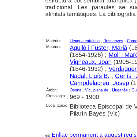
estructura pot semblar anàrquica (..
tradicional. Les paraules se su
afinitats temàtiques. La bibliografia
Matèries:
Llengua catalana
;
Ressenyes
;
Coma
Matèries:
Aguiló i Fuster, Marià
(18
(1854-1926) ;
Moll i Mar
Vigneaux, Joan
(1905-19
(1846-1932) ;
Verdaguer 
Nadal, Lluís B.
;
Genís i 
Campdelacreu, Josep
(1
Àmbit:
Osona
;
Vic, plana de
;
Lluçanès
;
Gui
Cronologia:
969 - 1900
Localització:
Biblioteca Episcopal de 
Pilarín Bayés (Vic)
Enllaç permanent a aquest regis