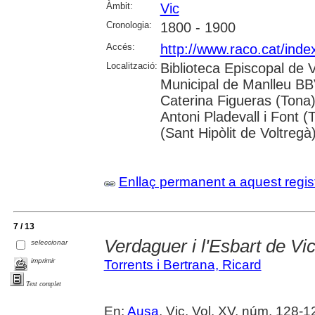
Àmbit:
Vic
Cronologia:
1800 - 1900
Accés:
http://www.raco.cat/inde
Localització:
Biblioteca Episcopal de V
Municipal de Manlleu BBVA
Caterina Figueras (Tona
Antoni Pladevall i Font 
(Sant Hipòlit de Voltregà
Enllaç permanent a aquest regis
7 / 13
Verdaguer i l'Esbart de Vi
seleccionar
imprimir
Torrents i Bertrana, Ricard
Text complet
En:
Ausa
. Vic. Vol. XV, núm. 128-12