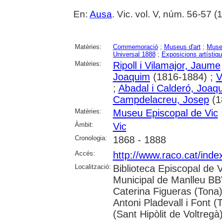
En:
Ausa
. Vic. vol. V, núm. 56-57 (
Matèries:
Commemoració
;
Museus d'art
;
Muse
Universal 1888
;
Exposicions artístiq
Matèries:
Ripoll i Vilamajor, Jaume
Joaquim
(1816-1884) ;
V
;
Abadal i Calderó, Joaqu
Campdelacreu, Josep
(1
Matèries:
Museu Episcopal de Vic
Àmbit:
Vic
Cronologia:
1868 - 1888
Accés:
http://www.raco.cat/inde
Localització:
Biblioteca Episcopal de V
Municipal de Manlleu BBVA
Caterina Figueras (Tona
Antoni Pladevall i Font 
(Sant Hipòlit de Voltregà