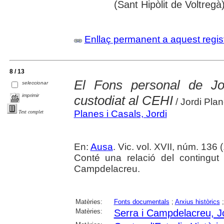
(Sant Hipòlit de Voltregà
Enllaç permanent a aquest regis
8 / 13
El Fons personal de J
seleccionar
imprimir
custodiat al CEHI
/ Jordi Plan
Planes i Casals, Jordi
Text complet
En:
Ausa
. Vic. vol. XVII, núm. 136 
Conté una relació del contingut
Campdelacreu.
Matèries:
Fonts documentals
;
Arxius històrics
Matèries:
Serra i Campdelacreu, 