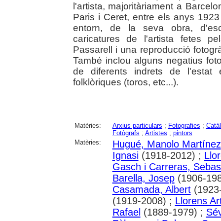
l'artista, majoritàriament a Barce
Paris i Ceret, entre els anys 1923 i
entorn, de la seva obra, d'esc
caricatures de l'artista fetes 
Passarell i una reproducció fotogr
També inclou alguns negatius fotog
de diferents indrets de l'estat
folklòriques (toros, etc...).
Matèries:
Arxius particulars
;
Fotografies
;
Catà
Fotògrafs
;
Artistes
;
pintors
Matèries:
Hugué, Manolo Martínez
Ignasi
(1918-2012) ;
Llo
Gasch i Carreras, Sebas
Barella, Josep
(1906-198
Casamada, Albert
(1923-
(1919-2008) ;
Llorens Ar
Rafael
(1889-1979) ;
Sév