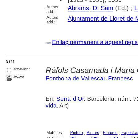
Autors
Abrams, D. Sam
(Ed.) ;
L
add.:
Autors
Ajuntament de Lloret de 
add.:
Enllaç permanent a aquest regis
3 / 11
Ràfols Casamada i Maria 
seleccionar
imprimir
Fontbona de Vallescar, Francesc
En:
Serra d'Or
. Barcelona, núm. 71
vida
. Art)
Matèries:
Pintura
;
Pintors
;
Pintores
;
Exposicio