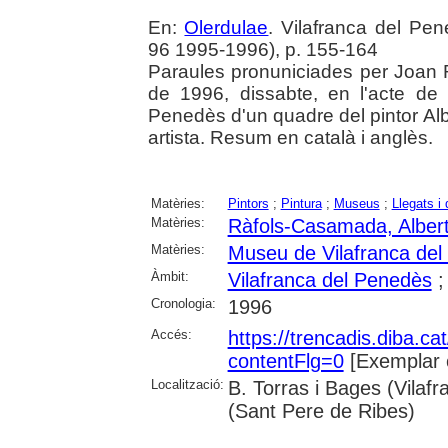
En:
Olerdulae
. Vilafranca del Pe
96 1995-1996), p. 155-164
Paraules pronuniciades per Joan 
de 1996, dissabte, en l'acte de
Penedès d'un quadre del pintor Alb
artista. Resum en català i anglès.
Matèries:
Pintors
;
Pintura
;
Museus
;
Llegats i
Matèries:
Ràfols-Casamada, Alber
Matèries:
Museu de Vilafranca de
Àmbit:
Vilafranca del Penedès
Cronologia:
1996
Accés:
https://trencadis.diba.c
contentFlg=0
[Exemplar 
Localització:
B. Torras i Bages (Vilaf
(Sant Pere de Ribes)