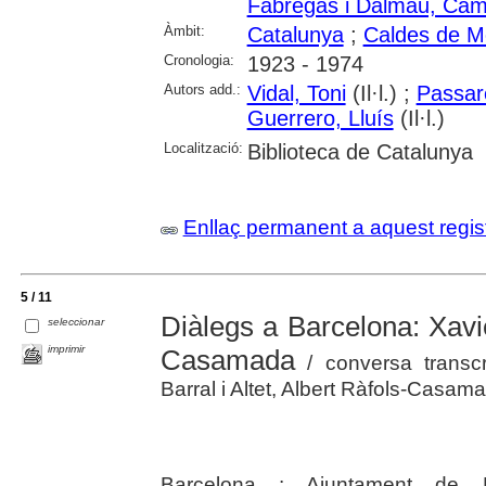
Fàbregas i Dalmau, Cam
Àmbit:
Catalunya
;
Caldes de M
Cronologia:
1923 - 1974
Autors add.:
Vidal, Toni
(Il·l.) ;
Passare
Guerrero, Lluís
(Il·l.)
Localització:
Biblioteca de Catalunya
Enllaç permanent a aquest regis
5 / 11
Diàlegs a Barcelona: Xavie
seleccionar
imprimir
Casamada
/ conversa transcr
Barral i Altet, Albert Ràfols-Casam
Barcelona : Ajuntament de Ba