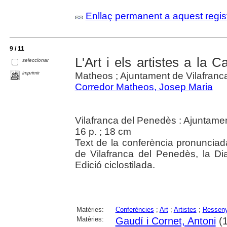
Enllaç permanent a aquest regis
9 / 11
L'Art i els artistes a la C
seleccionar
imprimir
Matheos ; Ajuntament de Vilafran
Corredor Matheos, Josep Maria
Vilafranca del Penedès : Ajuntame
16 p. ; 18 cm
Text de la conferència pronunciad
de Vilafranca del Penedès, la D
Edició ciclostilada.
Matèries:
Conferències
;
Art
;
Artistes
;
Ressen
Matèries:
Gaudí i Cornet, Antoni
(1