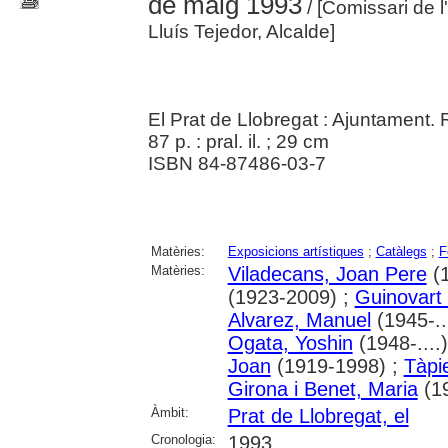
de maig 1993
/ [Comissari de l
Lluís Tejedor, Alcalde]
El Prat de Llobregat : Ajuntament. 
87 p. : pral. il. ; 29 cm
ISBN 84-87486-03-7
Matèries:
Exposicions artístiques
;
Catàlegs
;
F
Matèries:
Viladecans, Joan Pere
(1
(1923-2009) ;
Guinovart 
Alvarez, Manuel
(1945-..
Ogata, Yoshin
(1948-....
Joan
(1919-1998) ;
Tàpie
Girona i Benet, Maria
(1
Àmbit:
Prat de Llobregat, el
Cronologia:
1993