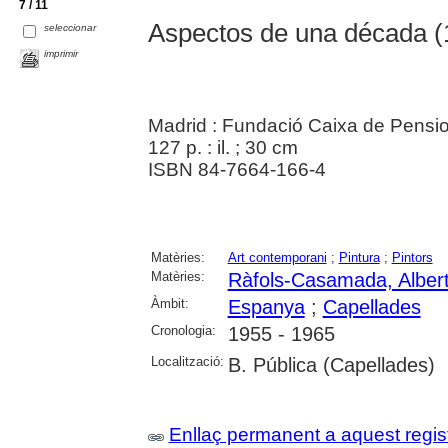
7 / 11
Aspectos de una década (
seleccionar
imprimir
Madrid : Fundació Caixa de Pensi
127 p. : il. ; 30 cm
ISBN 84-7664-166-4
Matèries:
Art contemporani
;
Pintura
;
Pintors
Matèries:
Ràfols-Casamada, Alber
Àmbit:
Espanya
;
Capellades
Cronologia:
1955 - 1965
Localització:
B. Pública (Capellades)
Enllaç permanent a aquest regis