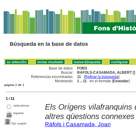
Búsqueda en la base de datos
Base de datos:
FONS
Buscar:
RAFOLS-CASAMADA, ALBERT []
Referencias encontradas:
11
[
Refinar la búsqueda
]
Mostrando:
1 .. 11
en el formato [
Estandar
]
página 1 de 1
1 / 11
Els Orígens vilafranquins
seleccionar
imprimir
altres qüestions connexes
Ràfols i Casamada, Joan
Text complet