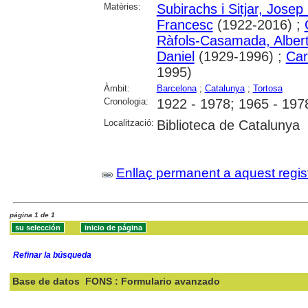
Matèries:
Subirachs i Sitjar, Josep
Francesc
(1922-2016) ;
Ràfols-Casamada, Alber
Daniel
(1929-1996) ;
Car
1995)
Àmbit:
Barcelona
;
Catalunya
;
Tortosa
Cronologia:
1922 - 1978; 1965 - 197
Localització:
Biblioteca de Catalunya
Enllaç permanent a aquest regis
página 1 de 1
Refinar la búsqueda
Base de datos
FONS : Formulario avanzado