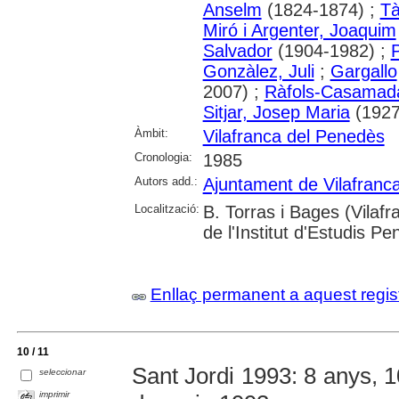
Anselm
(1824-1874) ;
Tà
Miró i Argenter, Joaquim
Salvador
(1904-1982) ;
P
Gonzàlez, Juli
;
Gargallo
2007) ;
Ràfols-Casamada
Sitjar, Josep Maria
(1927
Àmbit:
Vilafranca del Penedès
Cronologia:
1985
Autors add.:
Ajuntament de Vilafranc
Localització:
B. Torras i Bages (Vilafr
de l'Institut d'Estudis P
Enllaç permanent a aquest regis
10 / 11
Sant Jordi 1993: 8 anys, 10
seleccionar
imprimir