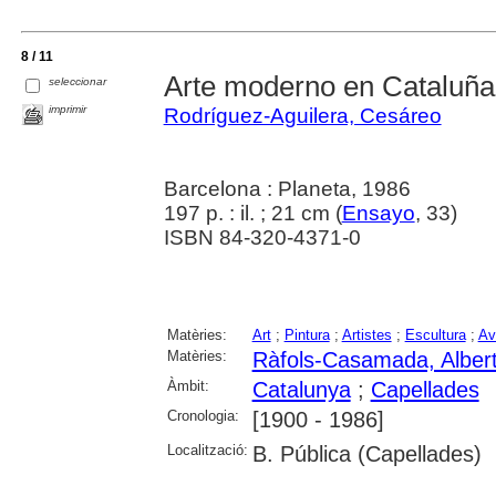
8 / 11
Arte moderno en Cataluña
seleccionar
imprimir
Rodríguez-Aguilera, Cesáreo
Barcelona : Planeta, 1986
197 p. : il. ; 21 cm (
Ensayo
, 33)
ISBN 84-320-4371-0
Matèries:
Art
;
Pintura
;
Artistes
;
Escultura
;
Av
Matèries:
Ràfols-Casamada, Alber
Àmbit:
Catalunya
;
Capellades
Cronologia:
[1900 - 1986]
Localització:
B. Pública (Capellades)