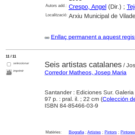
Autors add.:
Crespo, Angel
(Dir.) ;
Tej
Localització:
Arxiu Municipal de Vilad
Enllaç permanent a aquest regis
11 / 11
Seis artistas catalanes
seleccionar
/ Jo
imprimir
Corredor Matheos, Josep Maria
Santander : Ediciones Sur. Galeria
97 p. : pral. il. ; 22 cm (
Colección de
ISBN 84-85466-03-9
Matèries:
Biografia
;
Artistes
;
Pintors
;
Pintores