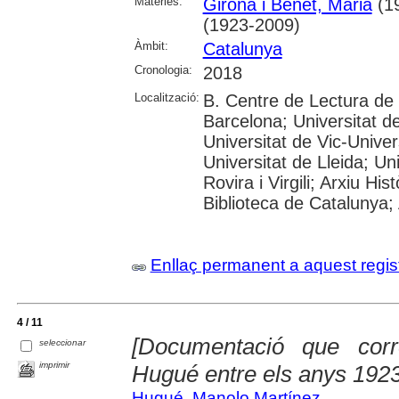
Matèries:
Girona i Benet, Maria
(1
(1923-2009)
Àmbit:
Catalunya
Cronologia:
2018
Localització:
B. Centre de Lectura de
Barcelona; Universitat d
Universitat de Vic-Univer
Universitat de Lleida; U
Rovira i Virgili; Arxiu Hi
Biblioteca de Catalunya; 
Enllaç permanent a aquest regis
4 / 11
[Documentació que cor
seleccionar
imprimir
Hugué entre els anys 192
Hugué, Manolo Martínez