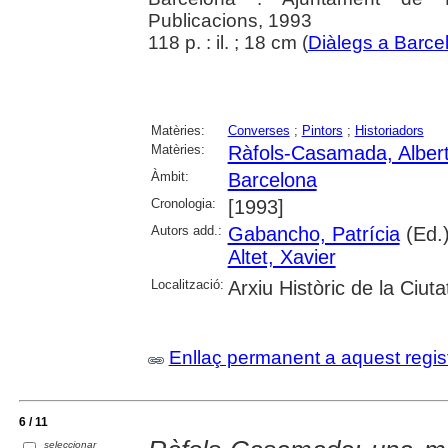
Publicacions, 1993
118 p. : il. ; 18 cm (
Diàlegs a Barce
Matèries:
Converses
;
Pintors
;
Historiadors
Matèries:
Ràfols-Casamada, Alber
Àmbit:
Barcelona
Cronologia:
[1993]
Autors add.:
Gabancho, Patrícia
(Ed.
Altet, Xavier
Localització:
Arxiu Històric de la Ciut
Enllaç permanent a aquest regis
6 / 11
seleccionar