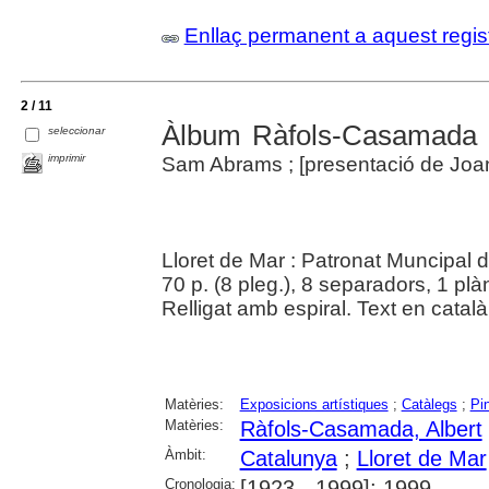
Enllaç permanent a aquest regis
2 / 11
Àlbum Ràfols-Casamada :
seleccionar
imprimir
Sam Abrams ; [presentació de Joa
Lloret de Mar : Patronat Muncipal 
70 p. (8 pleg.), 8 separadors, 1 plàn
Relligat amb espiral. Text en català
Matèries:
Exposicions artístiques
;
Catàlegs
;
Pi
Matèries:
Ràfols-Casamada, Albert
Àmbit:
Catalunya
;
Lloret de Mar
Cronologia:
[1923 - 1999]; 1999