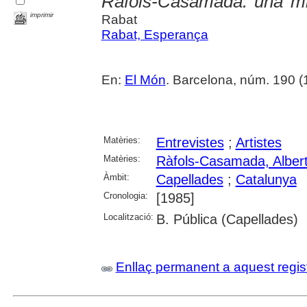
Ràfols-Casamada: una mi
imprimir
Rabat
Rabat, Esperança
En:
El Món
. Barcelona, núm. 190 (
Matèries:
Entrevistes
;
Artistes
Matèries:
Ràfols-Casamada, Alber
Àmbit:
Capellades
;
Catalunya
Cronologia:
[1985]
Localització:
B. Pública (Capellades)
Enllaç permanent a aquest regis