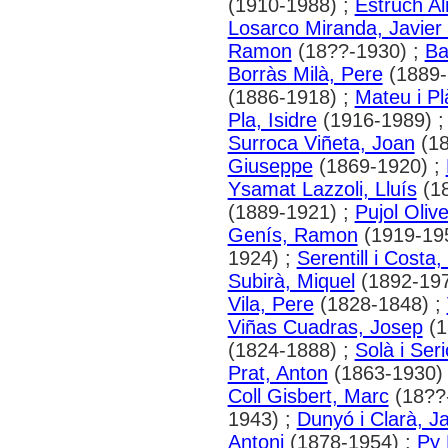
(1910-1988) ;
Estruch Al
Losarco Miranda, Javier
Ramon
(18??-1930) ;
Ba
Borràs Milà, Pere
(1889-
(1886-1918) ;
Mateu i Pl
Pla, Isidre
(1916-1989) 
Surroca Viñeta, Joan
(18
Giuseppe
(1869-1920) ;
Ysamat Lazzoli, Lluís
(18
(1889-1921) ;
Pujol Oliv
Genís, Ramon
(1919-19
1924) ;
Serentill i Costa
Subirà, Miquel
(1892-197
Vila, Pere
(1828-1848) ;
Viñas Cuadras, Josep
(1
(1824-1888) ;
Solà i Ser
Prat, Anton
(1863-1930)
Coll Gisbert, Marc
(18??
1943) ;
Dunyó i Clarà, Ja
Antoni
(1878-1954) ;
Py 