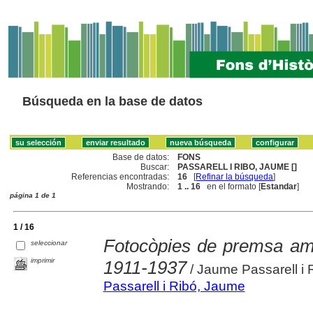
Búsqueda en la base de datos
Base de datos:
FONS
Buscar:
PASSARELL I RIBO, JAUME []
Referencias encontradas:
16
[
Refinar la búsqueda
]
Mostrando:
1 .. 16
en el formato [
Estandar
]
página 1 de 1
1 / 16
Fotocòpies de premsa amb 
seleccionar
imprimir
1911-1937
/ Jaume Passarell i 
Passarell i Ribó, Jaume