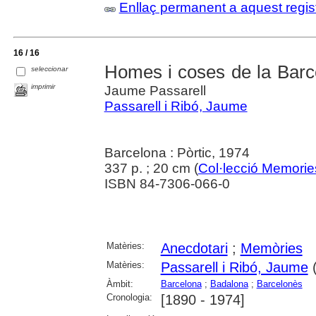
Enllaç permanent a aquest regis
16 / 16
Homes i coses de la Barc
seleccionar
imprimir
Jaume Passarell
Passarell i Ribó, Jaume
Barcelona : Pòrtic, 1974
337 p. ; 20 cm (
Col·lecció Memorie
ISBN 84-7306-066-0
Matèries:
Anecdotari
;
Memòries
Matèries:
Passarell i Ribó, Jaume
(
Àmbit:
Barcelona
;
Badalona
;
Barcelonès
Cronologia:
[1890 - 1974]