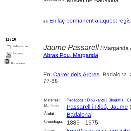
Museu de Badalona
Enllaç permanent a aquest regis
11 / 16
Jaume Passarell
seleccionar
/ Margarida
imprimir
Abras Pou, Margarida
Text complet
En:
Carrer dels Arbres
. Badalona.
77-88
Matèries:
Pedagogs
;
Dibuixants
;
Biografia
;
Ca
Matèries:
Passarell i Ribó, Jaume
(
Àmbit:
Badalona
Cronologia:
1889 - 1975
Accés: