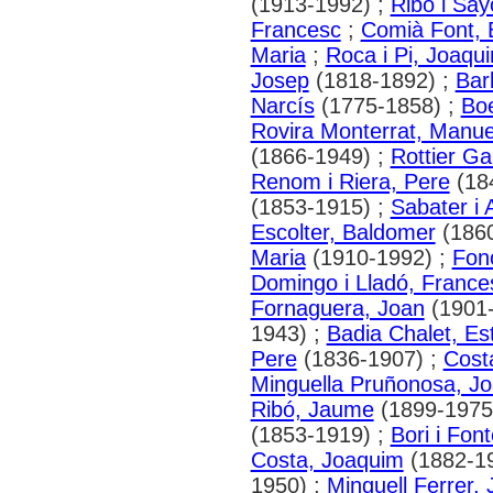
(1913-1992) ;
Ribó i Say
Francesc
;
Comià Font, 
Maria
;
Roca i Pi, Joaqu
Josep
(1818-1892) ;
Bar
Narcís
(1775-1858) ;
Boe
Rovira Monterrat, Manue
(1866-1949) ;
Rottier G
Renom i Riera, Pere
(18
(1853-1915) ;
Sabater i 
Escolter, Baldomer
(1860
Maria
(1910-1992) ;
Fono
Domingo i Lladó, France
Fornaguera, Joan
(1901-
1943) ;
Badia Chalet, Es
Pere
(1836-1907) ;
Costa
Minguella Pruñonosa, J
Ribó, Jaume
(1899-1975
(1853-1919) ;
Bori i Fon
Costa, Joaquim
(1882-1
1950) ;
Minguell Ferrer, J