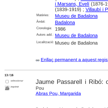
i Marsans, Evelí
(1876-1
(1839-1919) ;
Villaubí i
Matèries:
Museu de Badalona
Àmbit:
Badalona
Cronologia:
1986
Autors add.:
Museu de Badalona
Localització:
Museu de Badalona
Enllaç permanent a aquest regis
13 / 16
Jaume Passarell i Ribó: 
seleccionar
imprimir
Pou
Abras Pou, Margarida