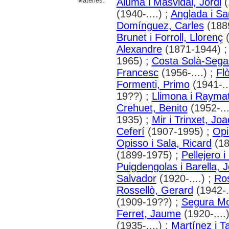
Matèries:
Alumà i Masvidal, Jordi
(
(1940-....) ;
Anglada i Sar
Domínguez, Carles
(188
Brunet i Forroll, Llorenç
(
Alexandre
(1871-1944) 
1965) ;
Costa Solà-Sega
Francesc
(1956-....) ;
Fl
Formenti, Primo
(1941-..
19??) ;
Llimona i Raymat
Crehuet, Benito
(1952-...
1935) ;
Mir i Trinxet, Jo
Ceferí
(1907-1995) ;
Opi
Opisso i Sala, Ricard
(18
(1899-1975) ;
Pellejero i
Puigdengolas i Barella, 
Salvador
(1920-....) ;
Ros
Rossellò, Gerard
(1942-..
(1909-19??) ;
Segura Mo
Ferret, Jaume
(1920-....
(1935-....) ;
Martínez i T