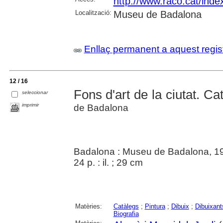
http://www.raco.cat/inde
Localització:
Museu de Badalona
Enllaç permanent a aquest regis
12 / 16
Fons d'art de la ciutat. Cat
seleccionar
imprimir
de Badalona
Badalona : Museu de Badalona, 1
24 p. : il. ; 29 cm
Matèries:
Catàlegs
;
Pintura
;
Dibuix
;
Dibuixant
Biografia