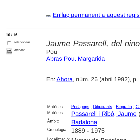
Enllaç permanent a aquest regis
10 / 16
Jaume Passarell, del ninot 
seleccionar
imprimir
Pou
Abras Pou, Margarida
En:
Ahora
, núm. 26 (abril 1992), p.
Matèries:
Pedagogs
;
Dibuixants
;
Biografia
;
Ca
Matèries:
Passarell i Ribó, Jaume
(
Àmbit:
Badalona
Cronologia:
1889 - 1975
Localització: