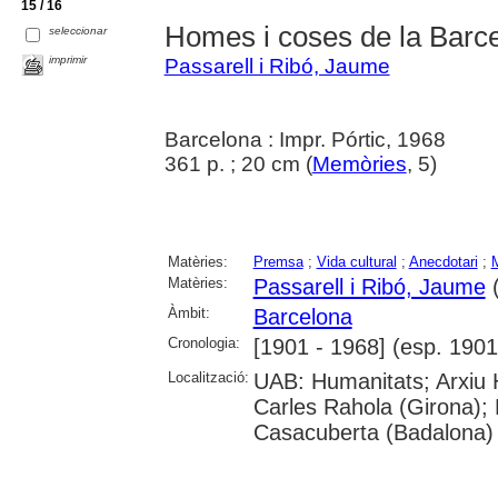
15 / 16
Homes i coses de la Barc
seleccionar
imprimir
Passarell i Ribó, Jaume
Barcelona : Impr. Pórtic, 1968
361 p. ; 20 cm (
Memòries
, 5)
Matèries:
Premsa
;
Vida cultural
;
Anecdotari
;
Matèries:
Passarell i Ribó, Jaume
(
Àmbit:
Barcelona
Cronologia:
[1901 - 1968] (esp. 1901
Localització:
UAB: Humanitats; Arxiu H
Carles Rahola (Girona); 
Casacuberta (Badalona)