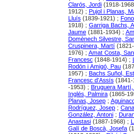
Clarós, Jordi
(1918-1968
1912) ;
Pujol i Planas, M
Lluís
(1839-1921) ;
Fono
1918) ;
Garriga Bachs, 
Jaume
(1881-1934) ;
Ami
Domènech Silvestre, San
Cruspinera, Martí
(1821-
1976) ;
Amat Costa, San
Francesc
(1848-1914) ;
Rodón i Amigó, Pau
(187
1957) ;
Bachs Suñol, Es
Francesc d'Assís
(1841-
-1953) ;
Bruguera Martí
Inglés, Palmira
(1865-19
Planas, Josep
;
Aguinac
Rodríguez, Josep
;
Cana
González, Antoni
;
Duran
Anastasi
(1887-1968) ;
L
Galí de Boscà, Josefa
(1