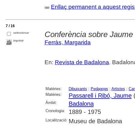
Enllaç permanent a aquest regis
7 / 16
Conferència sobre Jaume 
seleccionar
imprimir
Ferràs, Margarida
En:
Revista de Badalona
. Badalon
Matèries:
Dibuixants
;
Pedagogs
;
Artistes
;
Car
Matèries:
Passarell i Ribó, Jaume
(
Àmbit:
Badalona
Cronologia:
1889 - 1975
Localització:
Museu de Badalona