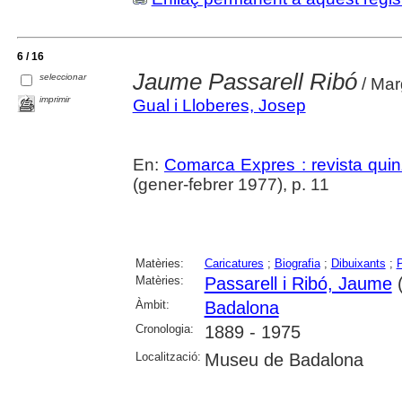
6 / 16
Jaume Passarell Ribó
seleccionar
/ Mar
imprimir
Gual i Lloberes, Josep
En:
Comarca Expres : revista qui
(gener-febrer 1977), p. 11
Matèries:
Caricatures
;
Biografia
;
Dibuixants
;
Matèries:
Passarell i Ribó, Jaume
(
Àmbit:
Badalona
Cronologia:
1889 - 1975
Localització:
Museu de Badalona