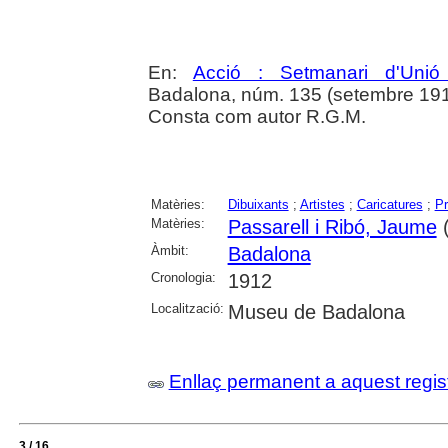
En:
Acció : Setmanari d'Unió 
Badalona, núm. 135 (setembre 1912
Consta com autor R.G.M.
Matèries:
Dibuixants
;
Artistes
;
Caricatures
;
Pr
Matèries:
Passarell i Ribó, Jaume
(
Àmbit:
Badalona
Cronologia:
1912
Localització:
Museu de Badalona
Enllaç permanent a aquest regis
3 / 16