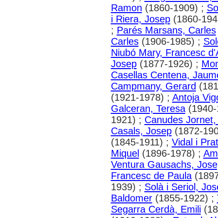
Ramon
(1860-1909) ;
So
i Riera, Josep
(1860-194
;
Parés Marsans, Carles
Carles
(1906-1985) ;
Sol
Niubó Mary, Francesc d'
Josep
(1877-1926) ;
Mon
Casellas Centena, Jaum
Campmany, Gerard
(181
(1921-1978) ;
Antoja Vig
Galceran, Teresa
(1940-
1921) ;
Canudes Jornet,
Casals, Josep
(1872-190
(1845-1911) ;
Vidal i Pra
Miquel
(1896-1978) ;
Am
Ventura Gausachs, Jose
Francesc de Paula
(1897
1939) ;
Solà i Seriol, Jo
Baldomer
(1855-1922) ;
Segarra Cerdà, Emili
(18