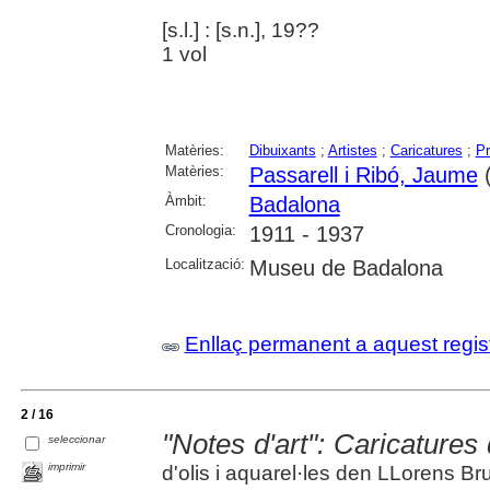
[s.l.] : [s.n.], 19??
1 vol
Matèries:
Dibuixants
;
Artistes
;
Caricatures
;
Pr
Matèries:
Passarell i Ribó, Jaume
(
Àmbit:
Badalona
Cronologia:
1911 - 1937
Localització:
Museu de Badalona
Enllaç permanent a aquest regis
2 / 16
"Notes d'art": Caricature
seleccionar
imprimir
d'olis i aquarel·les den LLorens Br