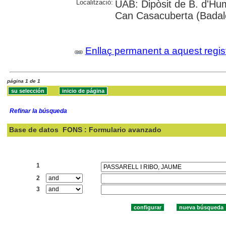
Localització:
UAB: Dipòsit de B. d'Hum
Can Casacuberta (Badal
Enllaç permanent a aquest regis
página 1 de 1
Refinar la búsqueda
Base de datos
FONS : Formulario avanzado
Buscar:
1
2
3