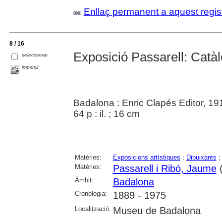
Enllaç permanent a aquest regis
8 / 16
Exposició Passarell: Catà
seleccionar
imprimir
Badalona : Enric Clapés Editor, 19
64 p : il. ; 16 cm
Matèries:
Exposicions artístiques
;
Dibuixants
Matèries:
Passarell i Ribó, Jaume
(
Àmbit:
Badalona
Cronologia:
1889 - 1975
Localització:
Museu de Badalona