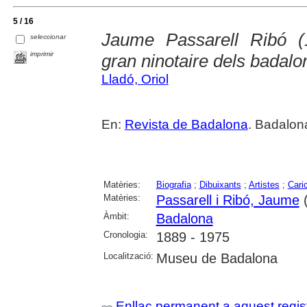
5 / 16
Jaume Passarell Ribó (1
seleccionar
imprimir
gran ninotaire dels badalo
Lladó, Oriol
En:
Revista de Badalona
. Badalon
Matèries:
Biografia
;
Dibuixants
;
Artistes
;
Cari
Matèries:
Passarell i Ribó, Jaume
(
Àmbit:
Badalona
Cronologia:
1889 - 1975
Localització:
Museu de Badalona
Enllaç permanent a aquest regis