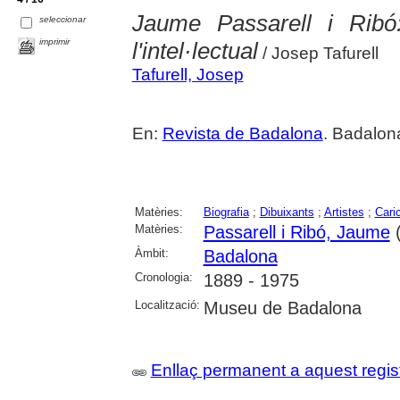
Jaume Passarell i Ribó:
seleccionar
imprimir
l'intel·lectual
/ Josep Tafurell
Tafurell, Josep
En:
Revista de Badalona
. Badalon
Matèries:
Biografia
;
Dibuixants
;
Artistes
;
Cari
Matèries:
Passarell i Ribó, Jaume
(
Àmbit:
Badalona
Cronologia:
1889 - 1975
Localització:
Museu de Badalona
Enllaç permanent a aquest regis