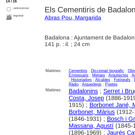
14 / 16
Els Cementiris de Badalo
seleccionar
imprimir
Abras Pou, Margarida
Badalona : Ajuntament de Badalon
141 p. : il. ; 24 cm
Matèries:
Cementiris
;
Diccionari biogràfic
;
Obr
Empresaris
;
Metges
;
Arquitectes
;
A
;
Historiadors
;
Alcaldes
;
Fotògrafs
;
Ràdio
;
Arqueòlegs
;
Poetes
Matèries:
Badalonins
;
Serret i Br
Costa, Josep
(1886-1919
1915) ;
Borbonet Jané, 
Borbonet, Màrius
(1912-
(1846-1931) ;
Bosch i G
Massana, Agustí
(1845-
(1896-1969) ;
Jaurés Cat