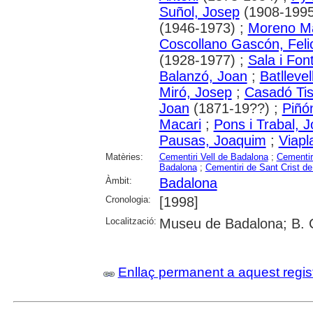
Suñol, Josep
(1908-1995
(1946-1973) ;
Moreno Ma
Coscollano Gascón, Felic
(1928-1977) ;
Sala i Fon
Balanzó, Joan
;
Batllevel
Miró, Josep
;
Casadó Tis
Joan
(1871-19??) ;
Piñón
Macari
;
Pons i Trabal, J
Pausas, Joaquim
;
Viapl
Matèries:
Cementiri Vell de Badalona
;
Cementir
Badalona
;
Cementiri de Sant Crist d
Àmbit:
Badalona
Cronologia:
[1998]
Localització:
Museu de Badalona; B. 
Enllaç permanent a aquest regis