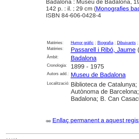
Badalona : Museu de Badalona, 1
142 p. : il. ; 29 cm (
Monografies ba
ISBN 84-606-0428-4
Matèries:
Humor gràfic
;
Biografia
;
Dibuixants
Matèries:
Passarell i Ribó, Jaume
(
Àmbit:
Badalona
Cronologia:
1899 - 1975
Autors add.:
Museu de Badalona
Localització:
Biblioteca de Catalunya;
Autònoma de Barcelona; U
Badalona; B. Can Casac
Enllaç permanent a aquest regis