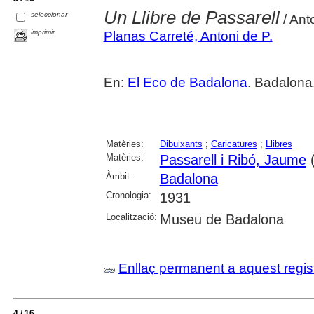
Un Llibre de Passarell
seleccionar
/ Ant
imprimir
Planas Carreté, Antoni de P.
En:
El Eco de Badalona
. Badalona,
Matèries:
Dibuixants
;
Caricatures
;
Llibres
Matèries:
Passarell i Ribó, Jaume
(
Àmbit:
Badalona
Cronologia:
1931
Localització:
Museu de Badalona
Enllaç permanent a aquest regis
4 / 16