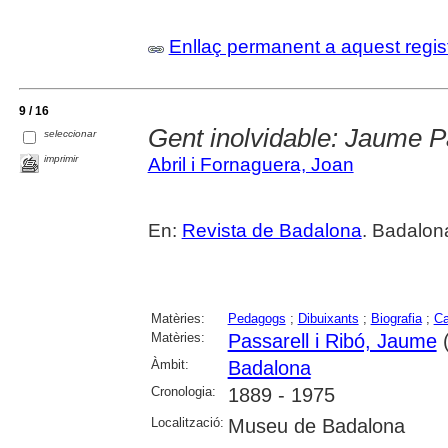
Enllaç permanent a aquest regis
9 / 16
Gent inolvidable: Jaume P
seleccionar
imprimir
Abril i Fornaguera, Joan
En:
Revista de Badalona
. Badalon
Matèries:
Pedagogs
;
Dibuixants
;
Biografia
;
Ca
Matèries:
Passarell i Ribó, Jaume
(
Àmbit:
Badalona
Cronologia:
1889 - 1975
Localització:
Museu de Badalona