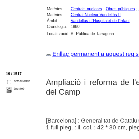
Matèries:
Centrals nuclears
;
Obres públiques
;
Matèries:
Central Nuclear Vandellòs II
Àmbit:
Vandellòs i l'Hospitalet de l'Infant
Cronologia:
1990
Localització:
B. Pública de Tarragona
Enllaç permanent a aquest regis
19 / 1517
Ampliació i reforma de l'
seleccionar
imprimir
del Camp
[Barcelona] : Generalitat de Catal
1 full pleg. : il. col. ; 42 * 30 cm, pl