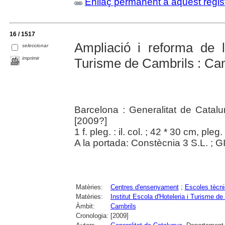
Enllaç permanent a aquest regis
16 / 1517
Ampliació i reforma de l'
seleccionar
imprimir
Turisme de Cambrils : Ca
Barcelona : Generalitat de Catal
[2009?]
1 f. pleg. : il. col. ; 42 * 30 cm, pleg
A la portada: Constècnia 3 S.L. ; G
Matèries:
Centres d'ensenyament
;
Escoles tècni
Matèries:
Institut Escola d'Hoteleria i Turisme de
Àmbit:
Cambrils
Cronologia:
[2009]