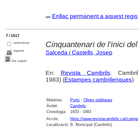
Enllaç permanent a aquest regis
7 / 1517
Cinquantenari de l'inici del
seleccionar
imprimir
Salceda i Castells, Josep
Text complet
En:
Revista Cambrils
. Cambri
1983) (
Estampes cambrilenques
)
Matèries:
Ports
;
Obres públiques
Àmbit:
Cambrils
Cronologia:
1933 - 1983
Accés:
https://www.revistacambrils.cat/cate
Localització:
B. Municipal (Cambrils)