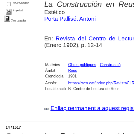
La Construcción en Reu
seleccionar
imprimir
Estético
Porta Pallisé, Antoni
Text complet
En:
Revista del Centro de Lectu
(Enero 1902), p. 12-14
Matèries:
Obres públiques
;
Construcció
Àmbit:
Reus
Cronologia:
1901
Accés:
https://raco.cat/index.php/RevistaCLR
Localització:
B. Centre de Lectura de Reus
Enllaç permanent a aquest regis
14 / 1517