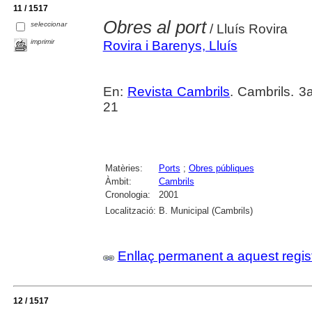
11 / 1517
Obres al port
seleccionar
/ Lluís Rovira
imprimir
Rovira i Barenys, Lluís
En:
Revista Cambrils
. Cambrils. 3
21
Matèries:
Ports
;
Obres públiques
Àmbit:
Cambrils
Cronologia:
2001
Localització:
B. Municipal (Cambrils)
Enllaç permanent a aquest regis
12 / 1517