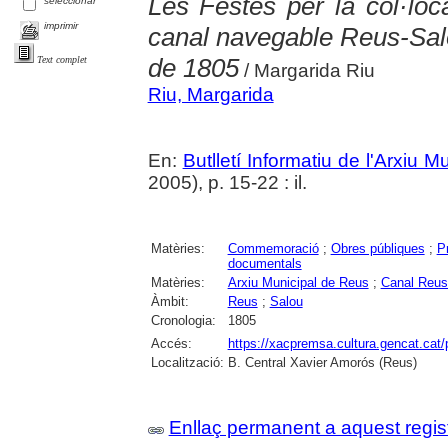
Les Festes per la col·loc
seleccionar
imprimir
canal navegable Reus-Sal
de 1805
Text complet
/ Margarida Riu
Riu, Margarida
En:
Butlletí Informatiu de l'Arxiu 
2005), p. 15-22 : il.
Matèries:
Commemoració
;
Obres públiques
;
P
documentals
Matèries:
Arxiu Municipal de Reus
;
Canal Reus
Àmbit:
Reus
;
Salou
Cronologia:
1805
Accés:
https://xacpremsa.cultura.gencat.ca
Localització:
B. Central Xavier Amorós (Reus)
Enllaç permanent a aquest regis