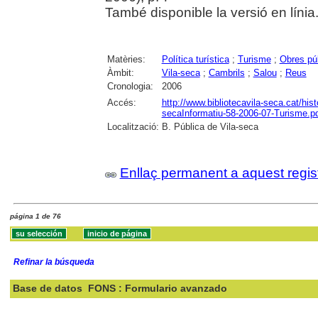
També disponible la versió en línia
Matèries:
Política turística
;
Turisme
;
Obres pú
Àmbit:
Vila-seca
;
Cambrils
;
Salou
;
Reus
Cronologia:
2006
Accés:
http://www.bibliotecavila-seca.cat/hist
secaInformatiu-58-2006-07-Turisme.p
Localització:
B. Pública de Vila-seca
Enllaç permanent a aquest regis
página 1 de 76
Refinar la búsqueda
Base de datos
FONS : Formulario avanzado