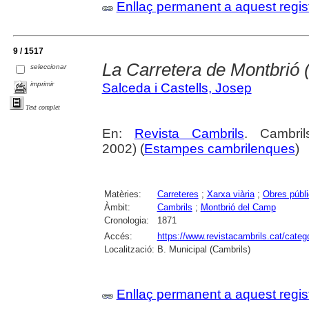
Enllaç permanent a aquest regis
9 / 1517
La Carretera de Montbrió (
seleccionar
imprimir
Salceda i Castells, Josep
Text complet
En:
Revista Cambrils
. Cambri
2002) (
Estampes cambrilenques
)
Matèries:
Carreteres
;
Xarxa viària
;
Obres públ
Àmbit:
Cambrils
;
Montbrió del Camp
Cronologia:
1871
Accés:
https://www.revistacambrils.cat/cate
Localització:
B. Municipal (Cambrils)
Enllaç permanent a aquest regis