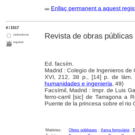
Enllaç permanent a aquest regis
4 / 1517
Revista de obras públicas
seleccionar
imprimir
Ed. facsím.
Madrid : Colegio de Ingenieros de
XVI, 212, 38 p., [14] p. de làm. 
humanidades e ingeniería
, 49)
Facsímil, Madrid : Impr. de Luis Ga
ferro-carril [sic] de Tarragona 
Puente de la princesa sobre el rio 
Matèries:
Obres públiques
;
Xarxa ferroviària
;
R