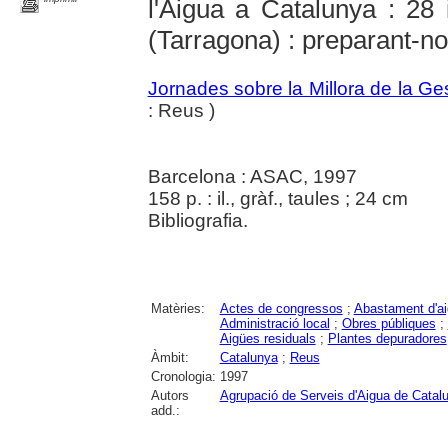
l'Aigua a Catalunya : 2
(Tarragona) : preparant-no
Jornades sobre la Millora de la Ge
: Reus )
Barcelona : ASAC, 1997
158 p. : il., gràf., taules ; 24 cm
Bibliografia.
Matèries:
Actes de congressos
;
Abastament d'a
Administració local
;
Obres públiques
;
Aigües residuals
;
Plantes depuradores
Àmbit:
Catalunya
;
Reus
Cronologia:
1997
Autors
Agrupació de Serveis d'Aigua de Catal
add.: