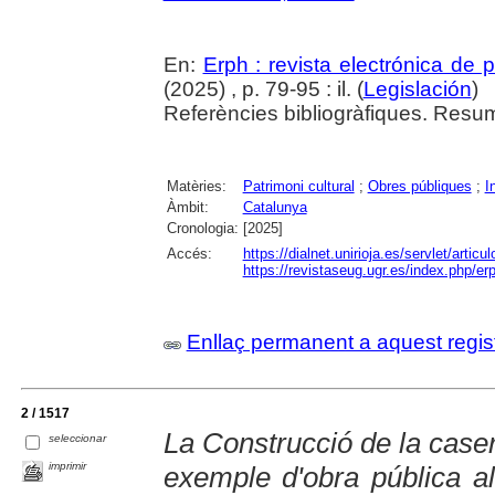
En:
Erph : revista electrónica de p
(2025) , p. 79-95 : il. (
Legislación
)
Referències bibliogràfiques. Resums 
Matèries:
Patrimoni cultural
;
Obres públiques
;
I
Àmbit:
Catalunya
Cronologia:
[2025]
Accés:
https://dialnet.unirioja.es/servlet/arti
https://revistaseug.ugr.es/index.php/er
Enllaç permanent a aquest regis
2 / 1517
La Construcció de la case
seleccionar
imprimir
exemple d'obra pública al