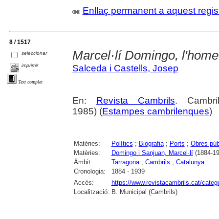
Enllaç permanent a aquest regis
8 / 1517
Marcel·lí Domingo, l'home
seleccionar
imprimir
Salceda i Castells, Josep
Text complet
En:
Revista Cambrils
. Cambri
1985) (
Estampes cambrilenques
)
Matèries:
Polítics
;
Biografia
;
Ports
;
Obres púb
Matèries:
Domingo i Sanjuan, Marcel·lí
(1884-19
Àmbit:
Tarragona
;
Cambrils
;
Catalunya
Cronologia:
1884 - 1939
Accés:
https://www.revistacambrils.cat/cate
Localització:
B. Municipal (Cambrils)