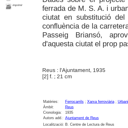
imprimir
ferrada de M. S. A. i urban
ciutat en substitució del
confluència de la carreter
Passeig Briansó, aprov
d'aquesta ciutat el prop pa
Reus : l'Ajuntament, 1935
[2] f. ; 21 cm
Matèries:
Ferrocarrils
;
Xarxa ferroviària
;
Urban
Àmbit:
Reus
Cronologia:
1935
Autors add.:
Ajuntament de Reus
Localització:
B. Centre de Lectura de Reus