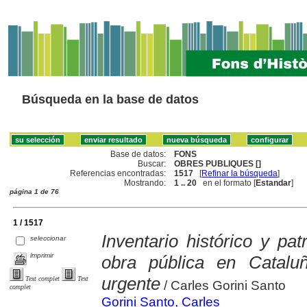
Búsqueda en la base de datos
Base de datos:
FONS
Buscar:
OBRES PUBLIQUES []
Referencias encontradas:
1517
[
Refinar la búsqueda
]
Mostrando:
1 .. 20
en el formato [
Estandar
]
página 1 de 76
1 / 1517
Inventario histórico y pat
seleccionar
imprimir
obra pública en Catalu
urgente
Text complet
Text
/ Carles Gorini Santo
complet
Gorini Santo, Carles