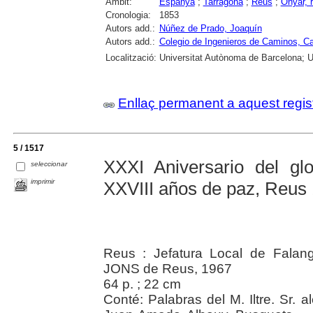
Àmbit:
Espanya
;
Tarragona
;
Reus
;
Onyar, r
Cronologia:
1853
Autors add.:
Núñez de Prado, Joaquín
Autors add.:
Colegio de Ingenieros de Caminos, C
Localització:
Universitat Autònoma de Barcelona; Un
Enllaç permanent a aquest regis
5 / 1517
XXXI Aniversario del glo
seleccionar
imprimir
XXVIII años de paz, Reus 
Reus : Jefatura Local de Falang
JONS de Reus, 1967
64 p. ; 22 cm
Conté: Palabras del M. Iltre. Sr. 