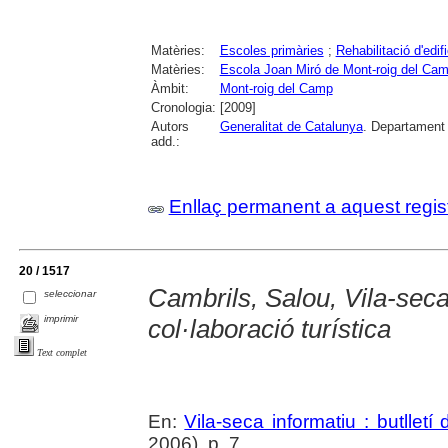
Matèries:
Escoles primàries
;
Rehabilitació d'edifi
Matèries:
Escola Joan Miró de Mont-roig del Ca
Àmbit:
Mont-roig del Camp
Cronologia:
[2009]
Autors
Generalitat de Catalunya
. Departament
add.:
Enllaç permanent a aquest regis
20 / 1517
Cambrils, Salou, Vila-sec
seleccionar
imprimir
col·laboració turística
Text complet
En:
Vila-seca informatiu : butlletí
2006), p. 7