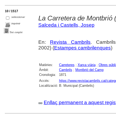
10 / 1517
La Carretera de Montbrió (
seleccionar
imprimir
Salceda i Castells, Josep
Text complet
En:
Revista Cambrils
. Cambril
2002) (
Estampes cambrilenques
)
Matèries:
Carreteres
;
Xarxa viària
;
Obres públ
Àmbit:
Cambrils
;
Montbrió del Camp
Cronologia:
1871
Accés:
https://www.revistacambrils.cat/cate
Localització:
B. Municipal (Cambrils)
Enllaç permanent a aquest regis