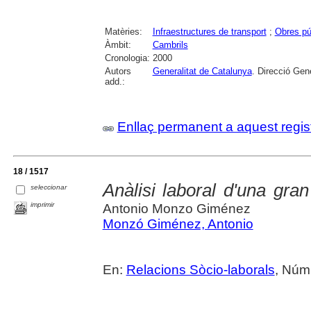
Matèries:
Infraestructures de transport
;
Obres pú
Àmbit:
Cambrils
Cronologia:
2000
Autors
Generalitat de Catalunya
. Direcció Gen
add.:
Enllaç permanent a aquest regis
18 / 1517
Anàlisi laboral d'una gra
seleccionar
imprimir
Antonio Monzo Giménez
Monzó Giménez, Antonio
En:
Relacions Sòcio-laborals
, Núm.