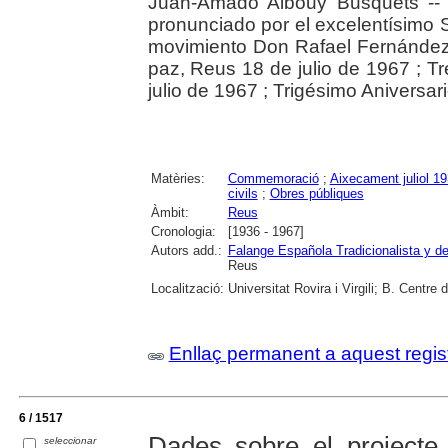
Juan-Amado Albouy Busquets -- D
pronunciado por el excelentísimo Sr
movimiento Don Rafael Fernández Ma
paz, Reus 18 de julio de 1967 ; T
julio de 1967 ; Trigésimo Aniversar
Matèries:
Commemoració
;
Aixecament juliol 1
civils
;
Obres públiques
Àmbit:
Reus
Cronologia:
[1936 - 1967]
Autors add.:
Falange Española Tradicionalista y 
Reus
Localització:
Universitat Rovira i Virgili; B. Centre
Enllaç permanent a aquest regis
6 / 1517
Dades sobre el projecte 
seleccionar