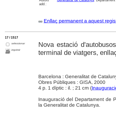
Autors
Generalitat de Catalunya
. Departament
add.:
Enllaç permanent a aquest regis
17 / 1517
Nova estació d'autobuso
seleccionar
imprimir
terminal de viatgers, enll
Barcelona : Generalitat de Cataluny
Obres Públiques : GISA, 2000
4 p. 1 díptic : il. ; 21 cm (
Inaugurac
Inauguració del Departament de Pol
la Generalitat de Catalunya.