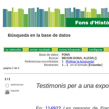
Búsqueda en la base de datos
Base de datos:
FONS
Buscar:
MESON DONA, ALEXIS []
Referencias encontradas:
1
[
Refinar la búsqueda
]
Mostrando:
1 .. 1
en el formato [
Estandar
]
página 1 de 1
1 / 1
Testimonis per a una expo
seleccionar
imprimir
En:
114922
Les presons de Fra