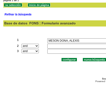
página 1 de 1
Refinar la búsqueda
Base de datos
FONS : Formulario avanzado
Buscar:
1
2
3
Sea
Powered