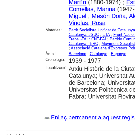
Martín
(1880-1974) ;
Est
Comellas, Marina
(1947-.
Miguel
;
Mesón Doña, Al
Viñolas, Rosa
Matèries:
Partit Socialista Unificat de Catalun
Catalunya: JSUC
;
ETA
;
Front Nacio
Treball-FAI : CNT-FAI
;
Partido Comun
Catalunya : ERC
;
Moviment Socialis
;
Associació Catalana d'Expresos Polí
Àmbit:
Barcelona
;
Catalunya
;
Espanya
Cronologia:
1939 - 1977
Localització:
Arxiu Històric de la Ciut
Catalunya; Universitat A
de Barcelona; Universitat
Universitat Politècnica 
Fabra; Universitat Rovira i
Enllaç permanent a aquest regis