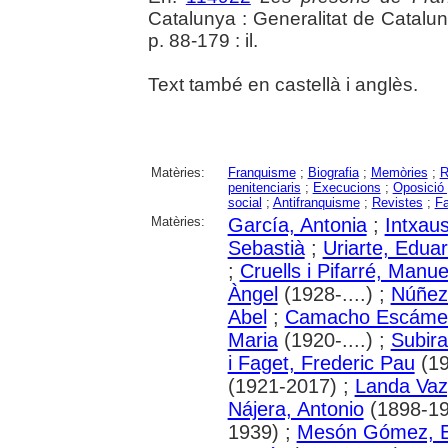
Catalunya : Generalitat de Catalu
p. 88-179 : il.
Text també en castellà i anglès.
Matèries:
Franquisme
;
Biografia
;
Memòries
;
R
penitenciaris
;
Execucions
;
Oposició 
social
;
Antifranquisme
;
Revistes
;
Fa
Matèries:
García, Antonia
;
Intxaus
Sebastià
;
Uriarte, Edua
;
Cruells i Pifarré, Manue
Àngel
(1928-....) ;
Núñez
Abel
;
Camacho Escámez
Maria
(1920-....) ;
Subira
i Faget, Frederic Pau
(19
(1921-2017) ;
Landa Vaz
Nájera, Antonio
(1898-19
1939) ;
Mesón Gómez, E