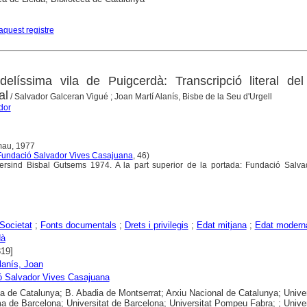
aquest registre
idelíssima vila de Puigcerdà: Transcripció literal del
al
/ Salvador Galceran Vigué ; Joan Martí Alanís, Bisbe de la Seu d'Urgell
dor
mau, 1977
Fundació Salvador Vives Casajuana
, 46)
ersind Bisbal Gutsems 1974. A la part superior de la portada: Fundació Salva
Societat
;
Fonts documentals
;
Drets i privilegis
;
Edat mitjana
;
Edat modern
dà
819]
Alanís, Joan
ó Salvador Vives Casajuana
ca de Catalunya; B. Abadia de Montserrat; Arxiu Nacional de Catalunya; Univer
 de Barcelona; Universitat de Barcelona; Universitat Pompeu Fabra; ; Univer