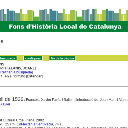
os
NS
RTI I ALANIS, JOAN []
[
Refinar la búsqueda
]
 7
en el formato [
Estandar
]
ell de 1536
/ Francesc Xavier Parés i Saltor ; [introducció de: Joan Martí i Alanis
 Xavier
at Cultural Urgel·litana, 2002
ol. ; 25 cm (
Col·lectània Sant Pacià
, 74 )