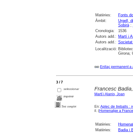
Matèries:
Fonts d
Àmbit:
Urgell, d
Sobirà
;
Cronologia:
1536
Autors add.:
Martí i A
Autors add.:
Societat 
Localització:
Bibliote
Girona; 
Enllaç permanent a 
3 / 7
Francesc Badia,
seleccionar
Martí i Alanis, Joan
imprimir
En:
Aplec de treballs :
Text complet
il. (
Homenatge a Frances
Matèries:
Homena
Matèries:
Badia i 