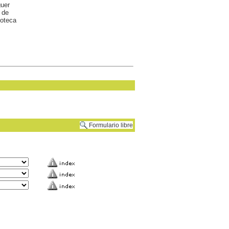
guer
 de
ioteca
Formulario libre