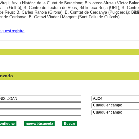
 Virgili; Arxiu Històric de la Ciutat de Barcelona; Biblioteca-Museu Víctor Bala
a i la Geltrú); B. Centre de Lectura de Reus; Biblioteca Borja (URL); B. Centre
de Reus; B. Carles Rahola (Girona); B. Comtat de Cerdanya (Puigcerdà); Bibl
er de Cerdanya; B. Octavi Viader i Margarit (Sant Feliu de Guíxols)
aquest registre
anzado
en el campo: