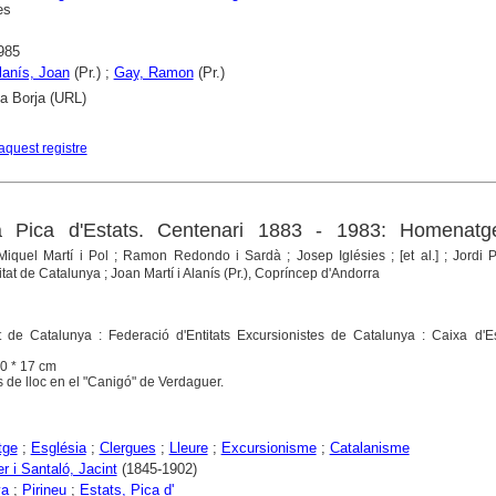
es
985
Alanís, Joan
(Pr.) ;
Gay, Ramon
(Pr.)
ca Borja (URL)
aquest registre
a Pica d'Estats. Centenari 1883 - 1983: Homenatg
Miquel Martí i Pol ; Ramon Redondo i Sardà ; Josep Iglésies ; [et al.] ; Jordi Pu
tat de Catalunya ; Joan Martí i Alanís (Pr.), Copríncep d'Andorra
t de Catalunya : Federació d'Entitats Excursionistes de Catalunya : Caixa d'Es
 20 * 17 cm
s de lloc en el "Canigó" de Verdaguer.
tge
;
Església
;
Clergues
;
Lleure
;
Excursionisme
;
Catalanisme
r i Santaló, Jacint
(1845-1902)
ya
;
Pirineu
;
Estats, Pica d'