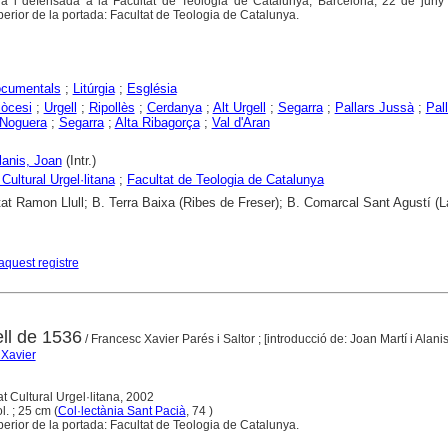
da i defensada a la Facultat de Teologia de Catalunya, Barcelona, 22 de juny
superior de la portada: Facultat de Teologia de Catalunya.
ocumentals
;
Litúrgia
;
Església
iòcesi
;
Urgell
;
Ripollès
;
Cerdanya
;
Alt Urgell
;
Segarra
;
Pallars Jussà
;
Pal
Noguera
;
Segarra
;
Alta Ribagorça
;
Val d'Aran
lanis, Joan
(Intr.)
Cultural Urgel·litana
;
Facultat de Teologia de Catalunya
tat Ramon Llull; B. Terra Baixa (Ribes de Freser); B. Comarcal Sant Agustí (
aquest registre
ell de 1536
/ Francesc Xavier Parés i Saltor ; [introducció de: Joan Martí i Alanis
 Xavier
at Cultural Urgel·litana, 2002
ol. ; 25 cm (
Col·lectània Sant Pacià
, 74 )
superior de la portada: Facultat de Teologia de Catalunya.