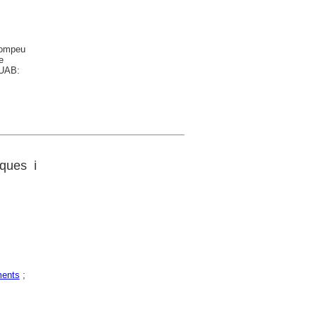
Pompeu
e
 UAB:
ques i
ents
;