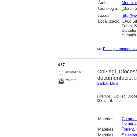
Àmbit:
Montbla
Cronologia:
[1923 - 
Accés:
http://w
Localització:
UAB: Sib
Fabra; B
Barcelon
Humanit
Enllaç permanent a 
4 / 7
Col·legi Dioces
seleccionar
documentació
/ L
imprimir
Barbal, Lluís
[Tremp] : [Col·legi Dioc
[28] p. : il. ; ? cm
Matèries:
Commem
Homena
Matèries:
Torrent,
Matèries:
Salesia