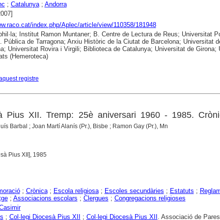
nc
;
Catalunya
;
Andorra
2007]
ww.raco.cat/index.php/Aplec/article/view/110358/181948
hil·la; Institut Ramon Muntaner; B. Centre de Lectura de Reus; Universitat 
. Pública de Tarragona; Arxiu Històric de la Ciutat de Barcelona; Universitat d
a; Universitat Rovira i Virgili; Biblioteca de Catalunya; Universitat de Girona;
ats (Hemeroteca)
aquest registre
à Pius XII. Tremp: 25è aniversari 1960 - 1985. Cròni
luís Barbal ; Joan Martí Alanís (Pr.), Bisbe ; Ramon Gay (Pr.), Mn
esà Pius XII], 1985
oració
;
Crònica
;
Escola religiosa
;
Escoles secundàries
;
Estatuts
;
Reglam
tge
;
Associacions escolars
;
Clergues
;
Congregacions religioses
 Casimir
ns
;
Col·legi Diocesà Pius XII
;
Col·legi Diocesà Pius XII
. Associació de Pares