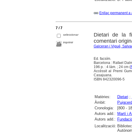
Enllaç permanent a 
7 / 7
Dietari de la f
seleccionar
comentari origin
imprimir
Galceran i Vigué, Salva
Ed. facsím.
Barcelona : Rafael Dal
196 p. : 4 làm. ; 24 cm (
Accèssit al Premi Gum
Casajuana.
ISBN 842320096-5
Matèries:
Dietari
;
Àmbit:
Puigcer
Cronologia:
[800 - 1
Autors add.:
Martí i 
Autors add.:
Fundaci
Localització:
Bibliote
Autònoma