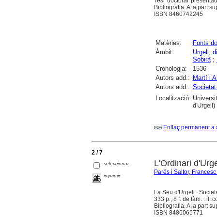
Tesi doctoral presenta
Bibliografia. A la part 
ISBN 8460742245
Matèries:
Fonts d
Àmbit:
Urgell, d
Sobirà
;
Cronologia:
1536
Autors add.:
Martí i A
Autors add.:
Societat 
Localització:
Universi
d'Urgell)
Enllaç permanent a 
2 / 7
L'Ordinari d'Urg
seleccionar
Parés i Saltor, Francesc
imprimir
La Seu d'Urgell : Societ
333 p., 8 f. de làm. : il. c
Bibliografia. A la part 
ISBN 8486065771