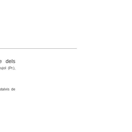
e dels
jol (Pr.),
talvis de