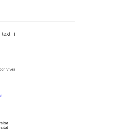
 text i
dor Vives
a
sitat
sitat