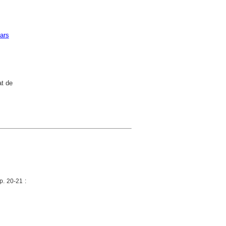
lars
at de
p. 20-21 :