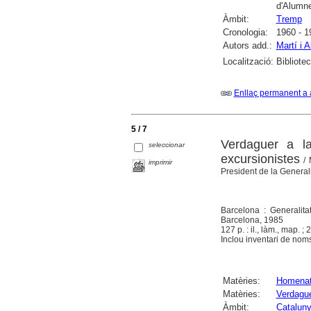
d'Alumn
Àmbit:
Tremp
Cronologia:
1960 - 1
Autors add.:
Martí i 
Localització:
Bibliote
Enllaç permanent a 
5 / 7
Verdaguer a l
seleccionar
excursionistes
/ 
imprimir
President de la Generali
Barcelona : Generalita
Barcelona, 1985
127 p. : il., làm., map. ;
Inclou inventari de nom
Matèries:
Homena
Matèries:
Verdague
Àmbit:
Catalun