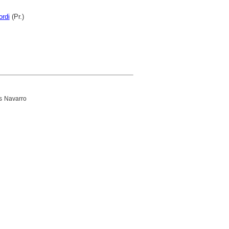
ordi
(Pr.)
as Navarro