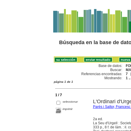
Búsqueda en la base de dat
Base de datos:
FO
Buscar:
MA
Referencias encontradas:
7
Mostrando:
1 ..
página 1 de 1
1 / 7
L'Ordinari d'Urg
seleccionar
Parés i Saltor, Francesc
imprimir
2a ed.
La Seu d'Urgell : Societ
333 p., 8 f. de làm. : il. c