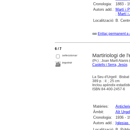
Cronologia:
1883 - 1
Autors add.:
Martí i P
;
Martí i
Localització:
B. Centr
Enllaç permanent a 
6 / 7
Martiriologi de l
seleccionar
(Pr.) ; Joan Martí Alanis (
imprimir
Castells i Serra, Jesús
La Seu d'Urgell : Bisbat
389 p. : il. ; 25 cm
Inclou apèndix estadísti
ISBN 84-400-2457-6
Matèries:
Anticler
Àmbit:
Alt Urgel
Cronologia:
1936 - 1
Autors add.:
Iglesias
Localització:
B. Públi