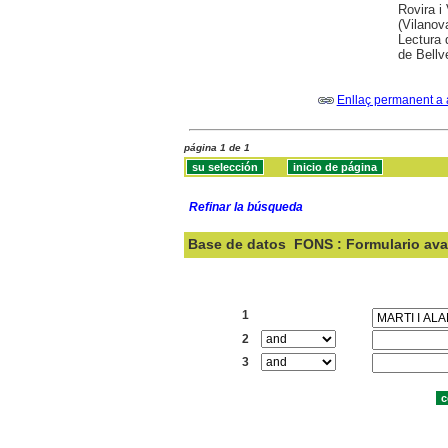
Rovira i
(Vilanov
Lectura 
de Bellv
Enllaç permanent a 
página 1 de 1
Refinar la búsqueda
Base de datos
FONS : Formulario av
Buscar:
1
2
3