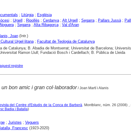
ocumentals
;
Litúrgia
;
Església
iòcesi
;
Urgell
;
Ripollès
;
Cerdanya
;
Alt Urgell
;
Segarra
;
Pallars Jussà
;
Pal
Noguera
;
Segarra
;
Alta Ribagorça
;
Val d'Aran
lanis, Joan
(Intr.)
Cultural Urgel·litana
;
Facultat de Teologia de Catalunya
ca de Catalunya; B. Abadia de Montserrat; Universitat de Barcelona; Universit
Universitat Ramon Llull; Fundació Bosch i Cardellach; B. Pública de Lleida
aquest registre
 un bon amic i gran col·laborador
/ Joan Martí i Alanis
 revista del Centre d'Estudis de la Conca de Barberà
. Montblanc, núm. 26 (2008) , 
c Badia i Batalla
)
tge
;
Juristes
;
Veguers
Batalla, Francesc
(1923-2020)