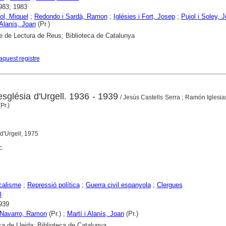
983; 1983
ol, Miquel
;
Redondo i Sardà, Ramon
;
Iglésies i Fort, Josep
;
Pujol i Soley, J
 Alanís, Joan
(Pr.)
e de Lectura de Reus; Biblioteca de Catalunya
aquest registre
'església d'Urgell. 1936 - 1939
/ Jesús Castells Serra ; Ramón Iglesi
Pr.)
 d'Urgell, 1975
c.
icalisme
;
Repressió política
;
Guerra civil espanyola
;
Clergues
l
939
 Navarro, Ramon
(Pr.) ;
Martí i Alanís, Joan
(Pr.)
ca de Lleida; Biblioteca de Catalunya