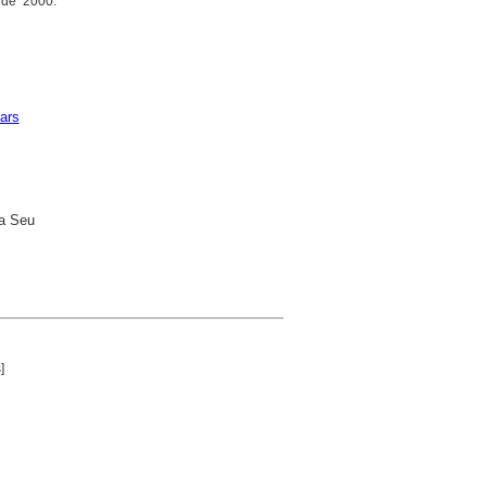
 de 2000.
lars
La Seu
]