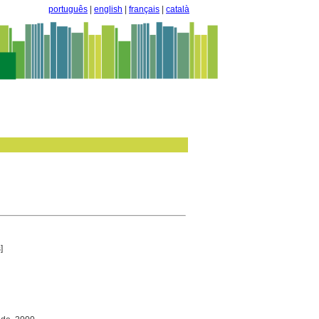
português
|
english
|
français
|
català
]