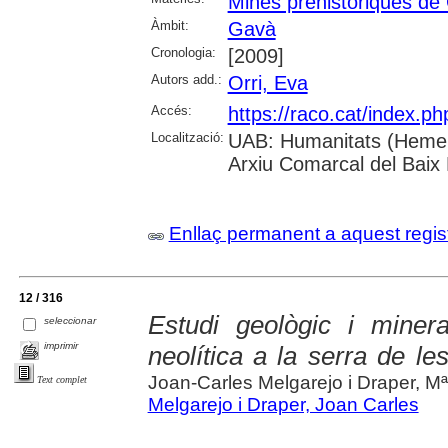
Mines prehistòriques de
Àmbit:
Gavà
Cronologia:
[2009]
Autors add.:
Orri, Eva
Accés:
https://raco.cat/index.p
Localització:
UAB: Humanitats (Hemero
Arxiu Comarcal del Baix
Enllaç permanent a aquest regis
12 / 316
Estudi geològic i miner
seleccionar
imprimir
neolítica a la serra de l
Joan-Carles Melgarejo i Draper, M
Text complet
Melgarejo i Draper, Joan Carles