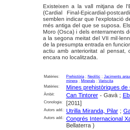
Existeixen a la vall mitjana de l'
(Cardial Final-Epicardial-postca
semblen indicar que l'explotació d
més antiga del que se suposa. El
Moro (Osca) i dels enterraments 
a la segona meitat del VII mil·len
de la presumpta entrada en funcion
actiu amb anterioritat al pensat,
encara no localitzada.
Matèries:
Prehistòria
;
Neolític
;
Jaciments arqu
minera
;
Minerals
;
Variscita
Matèries:
Mines prehistòriques de
Àmbit:
Can Tintorer
- Gavà ;
Ebr
Cronologia:
[2011]
Autors add.:
Utrilla Miranda, Pilar
;
Ga
Autors add.:
Congrés Internacional Xa
Bellaterra )