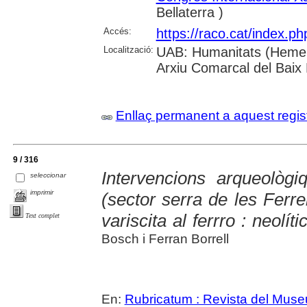
Bellaterra )
Accés:
https://raco.cat/index.p
Localització:
UAB: Humanitats (Hemero
Arxiu Comarcal del Baix
Enllaç permanent a aquest regis
9 / 316
Intervencions arqueolò
seleccionar
imprimir
(sector serra de les Ferr
variscita al ferrro : neolític
Text complet
Bosch i Ferran Borrell
En:
Rubricatum : Revista del Mus