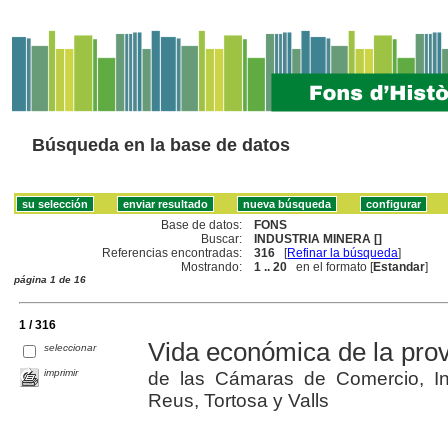
Búsqueda en la base de datos
Base de datos:
FONS
Buscar:
INDUSTRIA MINERA []
Referencias encontradas:
316
[
Refinar la búsqueda
]
Mostrando:
1 .. 20
en el formato [
Estandar
]
página 1 de 16
1 / 316
Vida económica de la prov
seleccionar
imprimir
de las Cámaras de Comercio, In
Reus, Tortosa y Valls