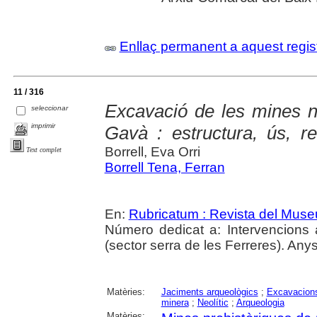
Enllaç permanent a aquest regis
11 / 316
Excavació de les mines ne
seleccionar
imprimir
Gavà : estructura, ús, reu
Borrell, Eva Orri
Text complet
Borrell Tena, Ferran
En:
Rubricatum : Revista del Mus
Número dedicat a: Intervencions
(sector serra de les Ferreres). Any
Matèries:
Jaciments arqueològics
;
Excavacions
minera
;
Neolític
;
Arqueologia
Matèries: