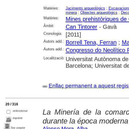
Matèries:
Jaciments arqueològics
;
Excavacions
minera
;
Objectes arqueològics
;
Deco
Matèries:
Mines prehistòriques de
Àmbit:
Can Tintorer
- Gavà
Cronologia:
[2011]
Autors add.:
Borrell Tena, Ferran
;
Ma
Autors add.:
Congresso do Neolítico 
Localització:
Universitat Autònoma de 
Barcelona; Universitat d
Enllaç permanent a aquest regis
20 / 316
La Minería de la comarc
seleccionar
imprimir
durante la época moderna
Alonso Mora, Alba
Text complet