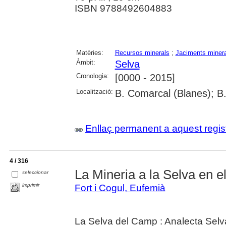
ISBN 9788492604883
Matèries:
Recursos minerals
;
Jaciments miner
Àmbit:
Selva
Cronologia:
[0000 - 2015]
Localització:
B. Comarcal (Blanes); B
Enllaç permanent a aquest regis
4 / 316
La Mineria a la Selva en e
seleccionar
imprimir
Fort i Cogul, Eufemià
La Selva del Camp : Analecta Selv