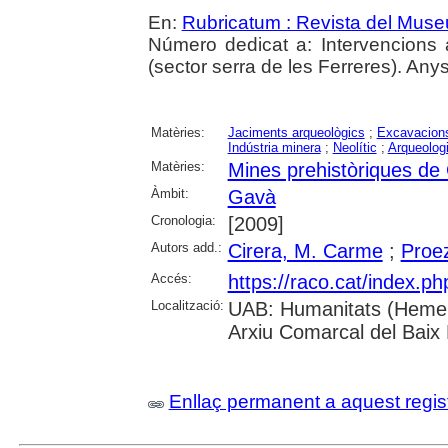
En:
Rubricatum : Revista del Mus
Número dedicat a: Intervencions
(sector serra de les Ferreres). Any
Matèries:
Jaciments arqueològics
;
Excavacions
Indústria minera
;
Neolític
;
Arqueolog
Matèries:
Mines prehistòriques de
Àmbit:
Gavà
Cronologia:
[2009]
Autors add.:
Cirera, M. Carme
;
Proe
Accés:
https://raco.cat/index.p
Localització:
UAB: Humanitats (Hemero
Arxiu Comarcal del Baix
Enllaç permanent a aquest regis