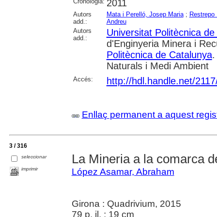
Cronologia:
2011
Autors
Mata i Perelló, Josep Maria
;
Restrepo 
add.:
Andreu
Autors
Universitat Politècnica d
add.:
d'Enginyeria Minera i Rec
Politècnica de Catalunya
.
Naturals i Medi Ambient
Accés:
http://hdl.handle.net/211
Enllaç permanent a aquest regis
3 / 316
La Mineria a la comarca d
seleccionar
imprimir
López Asamar, Abraham
Girona : Quadrivium, 2015
79 p. il. ; 19 cm