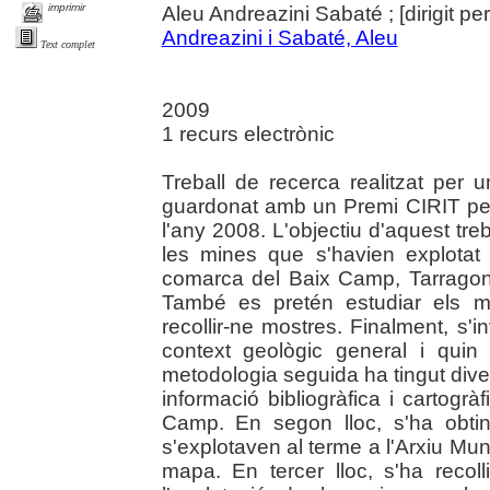
imprimir
Aleu Andreazini Sabaté ; [dirigit pe
Andreazini i Sabaté, Aleu
Text complet
2009
1 recurs electrònic
Treball de recerca realitzat per
guardonat amb un Premi CIRIT per f
l'any 2008. L'objectiu d'aquest treb
les mines que s'havien explotat
comarca del Baix Camp, Tarragona 
També es pretén estudiar els m
recollir-ne mostres. Finalment, s'i
context geològic general i quin 
metodologia seguida ha tingut dive
informació bibliogràfica i cartogr
Camp. En segon lloc, s'ha obti
s'explotaven al terme a l'Arxiu Muni
mapa. En tercer lloc, s'ha recoll