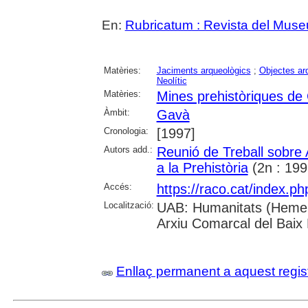
En:
Rubricatum : Revista del Mus
Matèries:
Jaciments arqueològics
;
Objectes ar
Neolític
Matèries:
Mines prehistòriques de
Àmbit:
Gavà
Cronologia:
[1997]
Autors add.:
Reunió de Treball sobre
a la Prehistòria
(2n : 199
Accés:
https://raco.cat/index.p
Localització:
UAB: Humanitats (Hemero
Arxiu Comarcal del Baix
Enllaç permanent a aquest regis