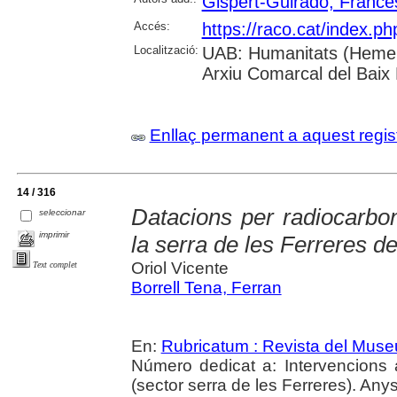
Gispert-Guirado, France
Accés:
https://raco.cat/index.p
Localització:
UAB: Humanitats (Hemero
Arxiu Comarcal del Baix
Enllaç permanent a aquest regis
14 / 316
Datacions per radiocarbon
seleccionar
imprimir
la serra de les Ferreres d
Oriol Vicente
Text complet
Borrell Tena, Ferran
En:
Rubricatum : Revista del Mus
Número dedicat a: Intervencions
(sector serra de les Ferreres). Any