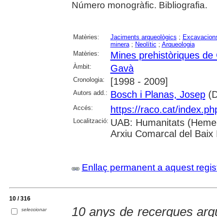
Número monogràfic. Bibliografia.
Matèries:
Jaciments arqueològics
;
Excavacions
minera
;
Neolític
;
Arqueologia
Matèries:
Mines prehistòriques de
Àmbit:
Gavà
Cronologia:
[1998 - 2009]
Autors add.:
Bosch i Planas, Josep
(D
Accés:
https://raco.cat/index.p
Localització:
UAB: Humanitats (Hemero
Arxiu Comarcal del Baix
Enllaç permanent a aquest regis
10 / 316
10 anys de recerques arqu
seleccionar