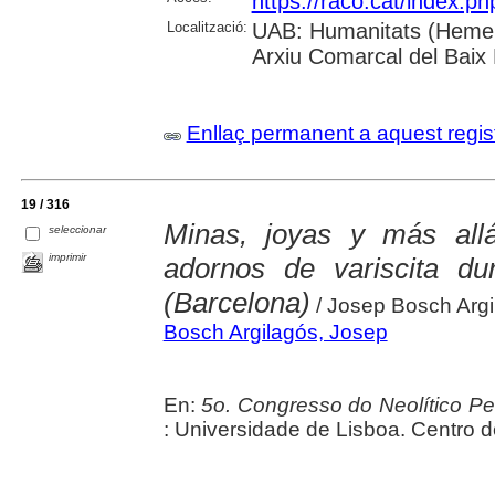
https://raco.cat/index.p
Localització:
UAB: Humanitats (Hemero
Arxiu Comarcal del Baix
Enllaç permanent a aquest regis
19 / 316
Minas, joyas y más all
seleccionar
imprimir
adornos de variscita du
(Barcelona)
/ Josep Bosch Argi
Bosch Argilagós, Josep
En:
5o. Congresso do Neolítico Pen
: Universidade de Lisboa. Centro 