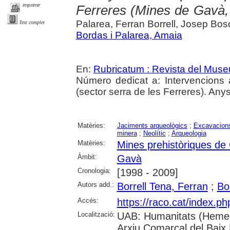
imprimir
Ferreres (Mines de Gavà, 
Palarea, Ferran Borrell, Josep Bos
Text complet
Bordas i Palarea, Amaia
En:
Rubricatum : Revista del Mus
Número dedicat a: Intervencions
(sector serra de les Ferreres). Any
Matèries:
Jaciments arqueològics
;
Excavacions
minera
;
Neolític
;
Arqueologia
Matèries:
Mines prehistòriques de
Àmbit:
Gavà
Cronologia:
[1998 - 2009]
Autors add.:
Borrell Tena, Ferran
;
Bo
Accés:
https://raco.cat/index.p
Localització:
UAB: Humanitats (Hemero
Arxiu Comarcal del Baix