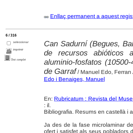
Enllaç permanent a aquest regis
6 / 316
Can Sadurní (Begues, Baix
seleccionar
imprimir
de recursos abióticos 
aluminio-fosfatos (10500
Text complet
de Garraf
/ Manuel Edo, Ferran A
Edo i Benaiges, Manuel
En:
Rubricatum : Revista del Mus
: il.
Bibliografia. Resums en castellà i 
Ja des de la fase microlaminar de 
ofert i satisfet als seus pobladors