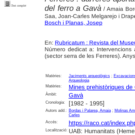
del ferro a Gavà
Text complet
/ Amaia Bor
Saa, Joan-Carles Melgarejo i Drap
Bosch i Planas, Josep
En:
Rubricatum : Revista del Mus
Número dedicat a: Intervencions
(sector serra de les Ferreres). Any
Matèries:
Jaciments arqueològics
;
Excavacions
Arqueologia
Matèries:
Mines prehistòriques de
Àmbit:
Gavà
Cronologia:
[1982 - 1995]
Autors add.:
Bordas i Palarea, Amaia
;
Molinas Am
Carles
Accés:
https://raco.cat/index.p
Localització:
UAB: Humanitats (Hemero