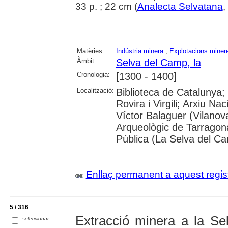
33 p. ; 22 cm (
Analecta Selvatana
,
Matèries:
Indústria minera
;
Explotacions miner
Àmbit:
Selva del Camp, la
Cronologia:
[1300 - 1400]
Localització:
Biblioteca de Catalunya;
Rovira i Virgili; Arxiu N
Víctor Balaguer (Vilanov
Arqueològic de Tarragon
Pública (La Selva del C
Enllaç permanent a aquest regis
5 / 316
Extracció minera a la S
seleccionar