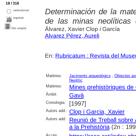
18 / 316
Determinación de la mater
seleccionar
imprimir
de las minas neolíticas
Álvarez, Xavier Clop i García
Text complet
Alvarez Pérez, Aureli
En:
Rubricatum : Revista del Mus
Matèries:
Jaciments arqueològics
;
Objectes ar
Neolític
Matèries:
Mines prehistòriques de
Àmbit:
Gavà
Cronologia:
[1997]
Autors add.:
Clop i Garcia, Xavier
Autors add.:
Reunió de Treball sobre
a la Prehistòria
(2n : 199
Accés: