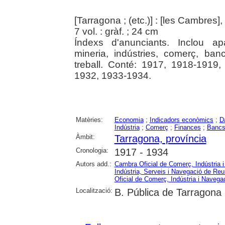
[Tarragona ; (etc.)] : [les Cambres]
7 vol. : gràf. ; 24 cm
Índexs d'anunciants. Inclou apa
mineria, indústries, comerç, banc
treball. Conté: 1917, 1918-1919
1932, 1933-1934.
Matèries:
Economia
;
Indicadors econòmics
;
D
Indústria
;
Comerç
;
Finances
;
Banc
Àmbit:
Tarragona, província
Cronologia:
1917 - 1934
Autors add.:
Cambra Oficial de Comerç, Indústria 
Indústria, Serveis i Navegació de Reu
Oficial de Comerç, Indústria i Navega
Localització:
B. Pública de Tarragona