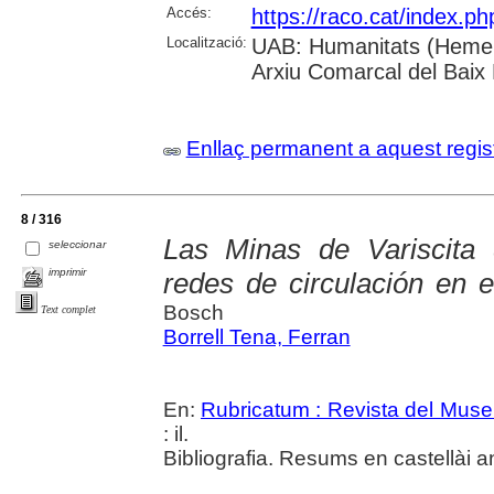
Accés:
https://raco.cat/index.p
Localització:
UAB: Humanitats (Hemero
Arxiu Comarcal del Baix
Enllaç permanent a aquest regis
8 / 316
Las Minas de Variscita
seleccionar
imprimir
redes de circulación en e
Bosch
Text complet
Borrell Tena, Ferran
En:
Rubricatum : Revista del Mus
: il.
Bibliografia. Resums en castellài a