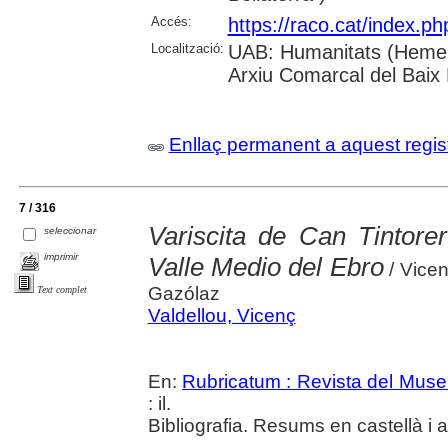
Accés:
https://raco.cat/index.p
Localització:
UAB: Humanitats (Hemero
Arxiu Comarcal del Baix
Enllaç permanent a aquest regis
7 / 316
Variscita de Can Tintorer
seleccionar
imprimir
Valle Medio del Ebro
/ Vicen
Gazólaz
Text complet
Valdellou, Vicenç
En:
Rubricatum : Revista del Mus
: il.
Bibliografia. Resums en castellà i 