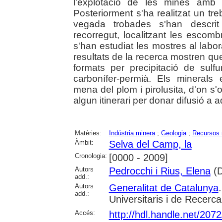
l'explotació de les mines amb 
Posteriorment s'ha realitzat un tr
vegada trobades s'han descri
recorregut, localitzant les escomb
s'han estudiat les mostres al labora
resultats de la recerca mostren que
formats per precipitació de sulfu
carbonífer-permià. Els minerals 
mena del plom i pirolusita, d'on 
algun itinerari per donar difusió a 
Matèries:
Indústria minera
;
Geologia
;
Recursos 
Àmbit:
Selva del Camp, la
Cronologia:
[0000 - 2009]
Autors
Pedrocchi i Rius, Elena
(D
add.:
Autors
Generalitat de Catalunya
add.:
Universitaris i de Recerca
Accés:
http://hdl.handle.net/207