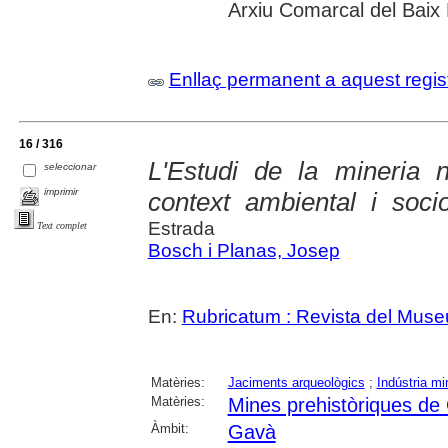
Arxiu Comarcal del Baix
Enllaç permanent a aquest regis
16 / 316
L'Estudi de la mineria 
seleccionar
imprimir
context ambiental i soc
Estrada
Text complet
Bosch i Planas, Josep
En:
Rubricatum : Revista del Mus
Matèries:
Jaciments arqueològics
;
Indústria mi
Matèries:
Mines prehistòriques de
Àmbit:
Gavà