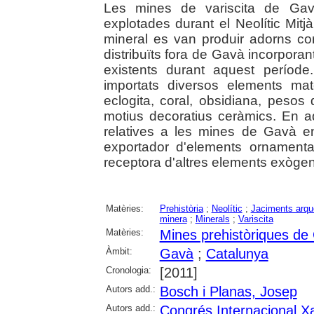
Les mines de variscita de Gav
explotades durant el Neolític Mitj
mineral es van produir adorns cor
distribuïts fora de Gavà incorporan
existents durant aquest períod
importats diversos elements mater
eclogita, coral, obsidiana, pesos 
motius decoratius ceràmics. En a
relatives a les mines de Gavà e
exportador d'elements ornamenta
receptora d'altres elements exògen
Matèries:
Prehistòria
;
Neolític
;
Jaciments arqu
minera
;
Minerals
;
Variscita
Matèries:
Mines prehistòriques de
Àmbit:
Gavà
;
Catalunya
Cronologia:
[2011]
Autors add.:
Bosch i Planas, Josep
Autors add.:
Congrés Internacional Xa