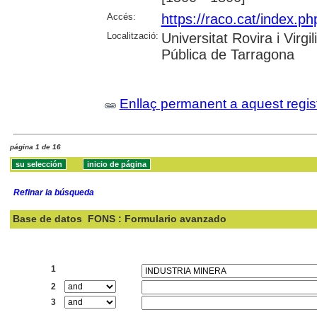
Accés:
https://raco.cat/index.ph
Localització:
Universitat Rovira i Virg
Pública de Tarragona
Enllaç permanent a aquest regis
página 1 de 16
Refinar la búsqueda
Base de datos
FONS : Formulario avanzado
Buscar:
1
2
3