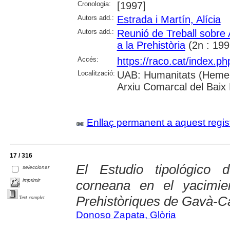
Cronologia:
[1997]
Autors add.:
Estrada i Martín, Alícia
Autors add.:
Reunió de Treball sobre
a la Prehistòria
(2n : 199
Accés:
https://raco.cat/index.p
Localització:
UAB: Humanitats (Hemero
Arxiu Comarcal del Baix
Enllaç permanent a aquest regis
17 / 316
El Estudio tipológico d
seleccionar
imprimir
corneana en el yacimie
Prehistòriques de Gavà-Ca
Text complet
Donoso Zapata, Glòria