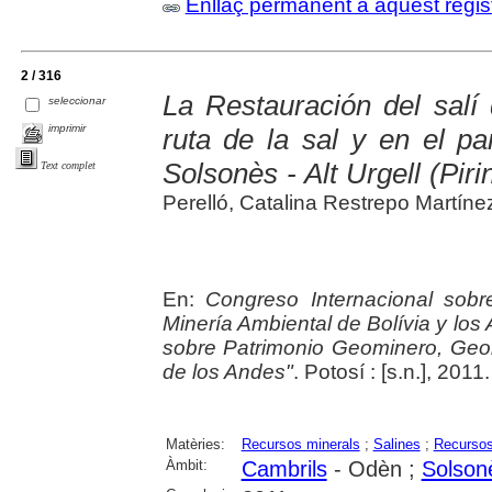
Enllaç permanent a aquest regis
2 / 316
La Restauración del salí
seleccionar
imprimir
ruta de la sal y en el p
Solsonès - Alt Urgell (Pir
Text complet
Perelló, Catalina Restrepo Martínez
En:
Congreso Internacional sob
Minería Ambiental de Bolívia y los
sobre Patrimonio Geominero, Geol
de los Andes"
. Potosí : [s.n.], 201
Matèries:
Recursos minerals
;
Salines
;
Recursos
Àmbit:
Cambrils
- Odèn ;
Solson