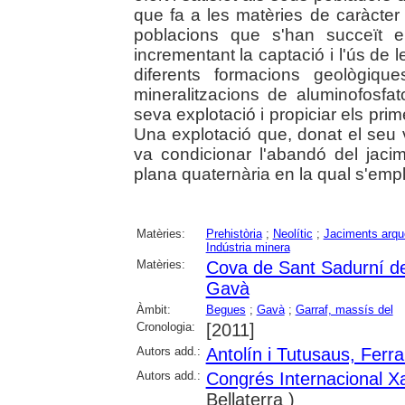
que fa a les matèries de caràcter
poblacions que s'han succeït e
incrementant la captació i l'ús de 
diferents formacions geològiqu
mineralitzacions de aluminofosfat
seva explotació i propiciar els prim
Una explotació que, donat el seu
va condicionar l'abandó del jacim
plana quaternària en la qual s'emp
Matèries:
Prehistòria
;
Neolític
;
Jaciments arqu
Indústria minera
Matèries:
Cova de Sant Sadurní d
Gavà
Àmbit:
Begues
;
Gavà
;
Garraf, massís del
Cronologia:
[2011]
Autors add.:
Antolín i Tutusaus, Ferr
Autors add.:
Congrés Internacional Xa
Bellaterra )