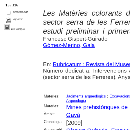
13 / 316
Les Matèries colorants d
seleccionar
imprimir
sector serra de les Ferre
estudi preliminar i primer
Text complet
Francesc Gispert-Guirado
Gómez-Merino, Gala
En:
Rubricatum : Revista del Mus
Número dedicat a: Intervencions
(sector serra de les Ferreres). Any
Matèries:
Jaciments arqueològics
;
Excavacions
Arqueologia
Matèries:
Mines prehistòriques de
Àmbit:
Gavà
Cronologia:
[2009]
Autors add.: