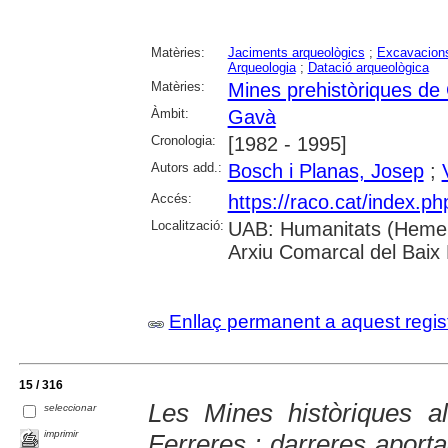
Matèries:
Jaciments arqueològics
;
Excavacions
Arqueologia
;
Datació arqueològica
Matèries:
Mines prehistòriques de
Àmbit:
Gavà
Cronologia:
[1982 - 1995]
Autors add.:
Bosch i Planas, Josep
;
Accés:
https://raco.cat/index.p
Localització:
UAB: Humanitats (Hemero
Arxiu Comarcal del Baix
Enllaç permanent a aquest regis
15 / 316
Les Mines històriques a
seleccionar
imprimir
Ferreres : darreres aporta