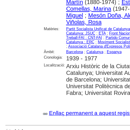
Martín
(1880-1974) ;
Est
Comellas, Marina
(1947-.
Miguel
;
Mesón Doña, Al
Viñolas, Rosa
Matèries:
Partit Socialista Unificat de Catalun
Catalunya: JSUC
;
ETA
;
Front Nacio
Treball-FAI : CNT-FAI
;
Partido Comun
Catalunya : ERC
;
Moviment Socialis
;
Associació Catalana d'Expresos Polí
Àmbit:
Barcelona
;
Catalunya
;
Espanya
Cronologia:
1939 - 1977
Localització:
Arxiu Històric de la Ciut
Catalunya; Universitat A
de Barcelona; Universitat
Universitat Politècnica 
Fabra; Universitat Rovira i
Enllaç permanent a aquest regis