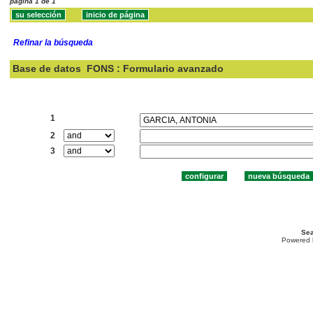
página 1 de 1
Refinar la búsqueda
Base de datos
FONS : Formulario avanzado
Buscar:
1
2
3
Sea
Powered