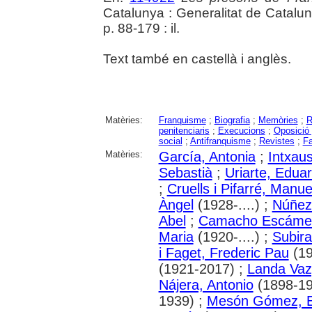
Catalunya : Generalitat de Catalu
p. 88-179 : il.
Text també en castellà i anglès.
Matèries:
Franquisme
;
Biografia
;
Memòries
;
R
penitenciaris
;
Execucions
;
Oposició 
social
;
Antifranquisme
;
Revistes
;
Fa
Matèries:
García, Antonia
;
Intxaus
Sebastià
;
Uriarte, Edua
;
Cruells i Pifarré, Manue
Àngel
(1928-....) ;
Núñez
Abel
;
Camacho Escámez
Maria
(1920-....) ;
Subira
i Faget, Frederic Pau
(19
(1921-2017) ;
Landa Vaz
Nájera, Antonio
(1898-19
1939) ;
Mesón Gómez, E