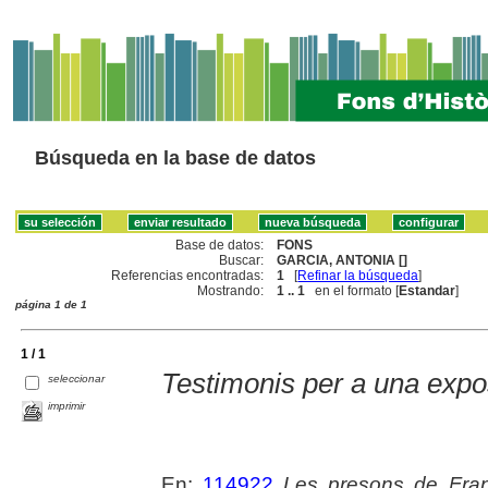
Búsqueda en la base de datos
Base de datos:
FONS
Buscar:
GARCIA, ANTONIA []
Referencias encontradas:
1
[
Refinar la búsqueda
]
Mostrando:
1 .. 1
en el formato [
Estandar
]
página 1 de 1
1 / 1
Testimonis per a una expo
seleccionar
imprimir
En:
114922
Les presons de Fra