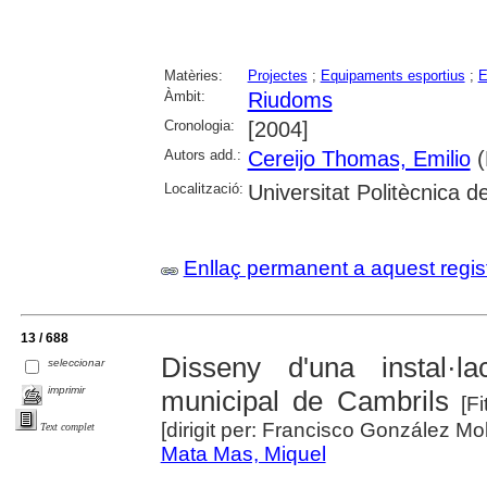
Matèries:
Projectes
;
Equipaments esportius
;
E
Àmbit:
Riudoms
Cronologia:
[2004]
Autors add.:
Cereijo Thomas, Emilio
(
Localització:
Universitat Politècnica 
Enllaç permanent a aquest regis
13 / 688
Disseny d'una instal·la
seleccionar
imprimir
municipal de Cambrils
[Fi
[dirigit per: Francisco González Mol
Text complet
Mata Mas, Miquel