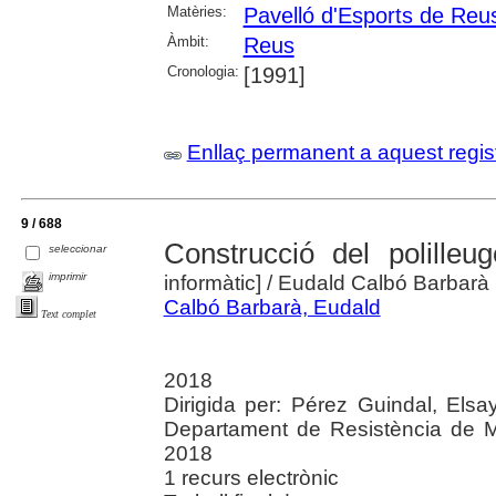
Matèries:
Pavelló d'Esports de Reu
Àmbit:
Reus
Cronologia:
[1991]
Enllaç permanent a aquest regis
9 / 688
Construcció del polilleu
seleccionar
imprimir
informàtic]
/ Eudald Calbó Barbarà ; 
Calbó Barbarà, Eudald
Text complet
2018
Dirigida per: Pérez Guindal, Elsa
Departament de Resistència de Mat
2018
1 recurs electrònic