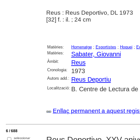
Reus : Reus Deportivo, DL 1973
[32] f. : il. ; 24 cm
Matèries:
Homenatge
;
Esportistes
;
Hoquei
;
E
Matèries:
Sabater, Giovanni
Àmbit:
Reus
Cronologia:
1973
Autors add.:
Reus Deportiu
Localització:
B. Centre de Lectura de
Enllaç permanent a aquest regis
6 / 688
Reus Deportivo, XXV anive
seleccionar