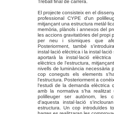
Treball final de carrera.
El projecte consisteix en el dissen
professional CYPE d'un polill
mitjançant una estructura metàl·lica
memòria, plànols i annexos del pro
les accions gravitatòries del propi 
per neu i sísmiques que afect
Posteriorment, també s'introdu
instal·lació elèctrica i la instal·la
aportarà la instal·lació elèctrica
elèctrics de l'estructura, mitjanç
nivells de luminància necessària
cop coneguts els elements s'ha
l'estructura. Posteriorment a conèix
l'estudi de la demanda elèctrica qu
amb la normativa s'ha realitzat 
polilleuger ser autònom, les 
d'aquesta instal·lació s'inclou
estructura. Un cop introduïdes to
barres es realitzaran les comprovac