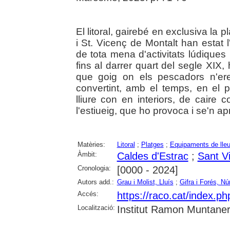
El litoral, gairebé en exclusiva la 
i St. Vicenç de Montalt han estat l
de tota mena d'activitats lúdiques
fins al darrer quart del segle XIX
que goig on els pescadors n'ere
convertint, amb el temps, en el pri
lliure con en interiors, de caire c
l'estiueig, que ho provoca i se'n apr
Matèries:
Litoral
;
Platges
;
Equipaments de lleu
Àmbit:
Caldes d'Estrac
;
Sant V
Cronologia:
[0000 - 2024]
Autors add.:
Grau i Molist, Lluís
;
Gifra i Forés, Nú
Accés:
https://raco.cat/index.
Localització:
Institut Ramon Muntane