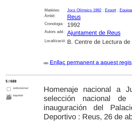
Matèries:
Jocs Olímpics 1992
;
Esport
;
Equipa
Àmbit:
Reus
Cronologia:
1992
Autors add.:
Ajuntament de Reus
Localització:
B. Centre de Lectura de
Enllaç permanent a aquest regis
5 / 688
Homenaje nacional a Ju
seleccionar
imprimir
selección nacional de
inauguración del Pala
Deportivo : Reus, 26 de ab