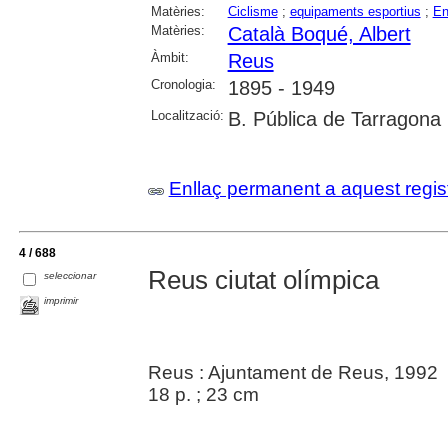
Matèries:
Ciclisme
;
equipaments esportius
;
En
Matèries:
Català Boqué, Albert
Àmbit:
Reus
Cronologia:
1895 - 1949
Localització:
B. Pública de Tarragona
Enllaç permanent a aquest regis
4 / 688
Reus ciutat olímpica
seleccionar
imprimir
Reus : Ajuntament de Reus, 1992
18 p. ; 23 cm