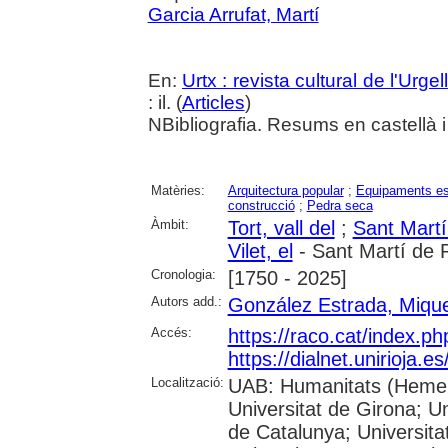
Garcia Arrufat, Martí
En:
Urtx : revista cultural de l'Urgell
: il. (
Articles
)
NBibliografia. Resums en castellà i
Matèries:
Arquitectura popular
;
Equipaments es
construcció
;
Pedra seca
Àmbit:
Tort, vall del
;
Sant Mart
Vilet, el
- Sant Martí de 
Cronologia:
[1750 - 2025]
Autors add.:
González Estrada, Mique
Accés:
https://raco.cat/index.p
https://dialnet.unirioja.
Localització:
UAB: Humanitats (Hemero
Universitat de Girona; Un
de Catalunya; Universita