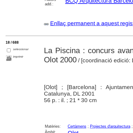
BCQ Arquitectura Barcel
add.:
Enllaç permanent a aquest regis
18 / 688
La Piscina : concurs avan
seleccionar
imprimir
Olot 2000
/ [coordinació edició:
[Olot] ; [Barcelona] : Ajuntamen
Catalunya, DL 2001
56 p. : il. ; 21 * 30 cm
Matèries:
Certàmens
;
Projectes d'arquitectura
Àmbit: