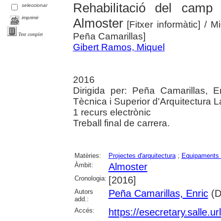
Rehabilitació del camp
seleccionar
imprimir
Almoster
[Fitxer informàtic]
/ M
Peña Camarillas]
Text complet
Gibert Ramos, Miquel
2016
Dirigida per: Peña Camarillas, E
Tècnica i Superior d'Arquitectura L
1 recurs electrònic
Treball final de carrera.
Matèries:
Projectes d'arquitectura
;
Equipaments 
Àmbit:
Almoster
Cronologia:
[2016]
Autors
Peña Camarillas, Enric
(Di
add.:
Accés:
https://esecretary.salle