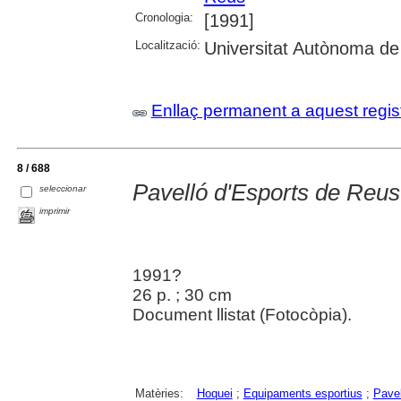
Cronologia:
[1991]
Localització:
Universitat Autònoma de
Enllaç permanent a aquest regis
8 / 688
Pavelló d'Esports de Reus
seleccionar
imprimir
1991?
26 p. ; 30 cm
Document llistat (Fotocòpia).
Matèries:
Hoquei
;
Equipaments esportius
;
Pavel