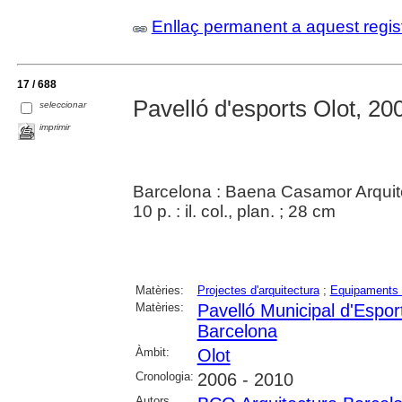
Enllaç permanent a aquest regis
17 / 688
Pavelló d'esports Olot, 2
seleccionar
imprimir
Barcelona : Baena Casamor Arqui
10 p. : il. col., plan. ; 28 cm
Matèries:
Projectes d'arquitectura
;
Equipaments 
Matèries:
Pavelló Municipal d'Espor
Barcelona
Àmbit:
Olot
Cronologia:
2006 - 2010
Autors