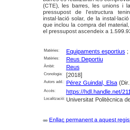
(CTE), les barres, les unions i 
pressupost de l'estructura te
instal·lació solar, de la instal·laci
que inclou la compra del material, f
el pressupost ascendeix a 1.599.9
Matèries:
Equipaments esportius
Matèries:
Reus Deportiu
Àmbit:
Reus
Cronologia:
[2018]
Autors add.:
Pérez Guindal, Elsa
(Dir.
Accés:
https://hdl.handle.net/2
Localització:
Universitat Politècnica 
Enllaç permanent a aquest regis