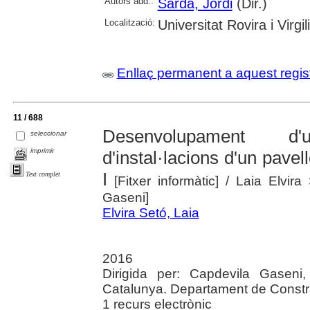
Autors add.:
Sardà, Jordi
(Dir.)
Localització:
Universitat Rovira i Virgili
Enllaç permanent a aquest regis
11 / 688
Desenvolupament d'
seleccionar
imprimir
d'instal·lacions d'un pave
I
Text complet
[Fitxer informàtic]
/ Laia Elvira 
Gaseni]
Elvira Setó, Laia
2016
Dirigida per: Capdevila Gaseni,
Catalunya. Departament de Constru
1 recurs electrònic