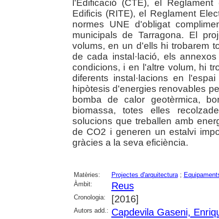
l'Edificació (CTE), el Reglament
Edificis (RITE), el Reglament Ele
normes UNE d'obligat complimen
municipals de Tarragona. El pro
volums, en un d'ells hi trobarem t
de cada instal·lació, els annexos
condicions, i en l'altre volum, hi 
diferents instal·lacions en l'espa
hipòtesis d'energies renovables per
bomba de calor geotèrmica, bom
biomassa, totes elles recolzad
solucions que treballen amb ener
de CO2 i generen un estalvi impo
gràcies a la seva eficiència.
Matèries:
Projectes d'arquitectura
;
Equipaments
Àmbit:
Reus
Cronologia:
[2016]
Autors add.:
Capdevila Gaseni, Enriq