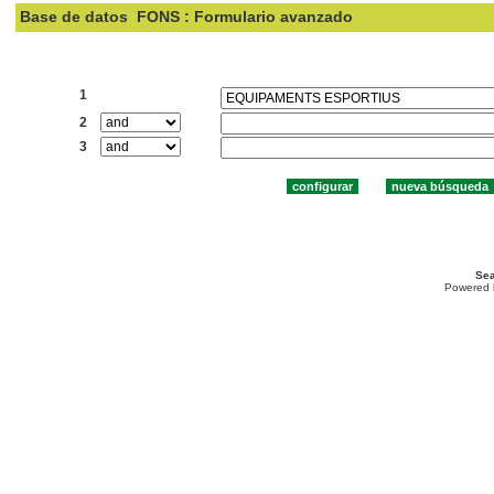
Base de datos
FONS : Formulario avanzado
Buscar:
1
2
3
Sea
Powered