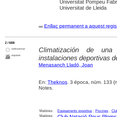
Universitat Pompeu Fabra;
Universitat de Lleida
Enllaç permanent a aquest regis
2 / 688
Climatización de una
seleccionar
imprimir
instalaciones deportivas 
Menasanch Lladó, Joan
En:
Theknos
. 3 época, núm. 133 (ma
Notes.
Matèries:
Equipaments esportius
;
Piscines
;
Clu
Matèries:
Club Natació Reus Ploms