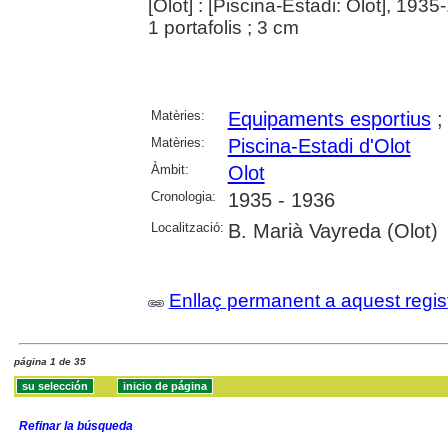
[Olot] : [Piscina-Estadi: Olot], 193
1 portafolis ; 3 cm
Matèries:
Equipaments esportius
Matèries:
Piscina-Estadi d'Olot
Àmbit:
Olot
Cronologia:
1935 - 1936
Localització:
B. Marià Vayreda (Olot)
Enllaç permanent a aquest regis
página 1 de 35
Refinar la búsqueda