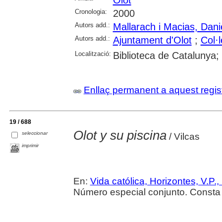
Olot
Cronologia:
2000
Autors add.:
Mallarach i Macias, Dani
Autors add.:
Ajuntament d'Olot
;
Col·
Localització:
Biblioteca de Catalunya;
Enllaç permanent a aquest regis
19 / 688
Olot y su piscina
seleccionar
/ Vilcas
imprimir
En:
Vida católica, Horizontes, V.P.,
Número especial conjunto. Consta 