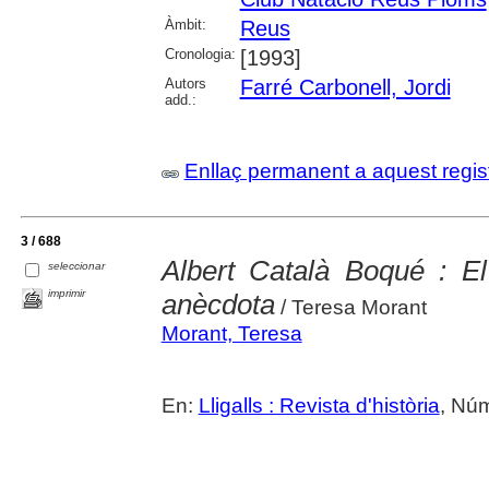
Àmbit:
Reus
Cronologia:
[1993]
Autors
Farré Carbonell, Jordi
add.:
Enllaç permanent a aquest regis
3 / 688
Albert Català Boqué : E
seleccionar
imprimir
anècdota
/ Teresa Morant
Morant, Teresa
En:
Lligalls : Revista d'història
, Núm