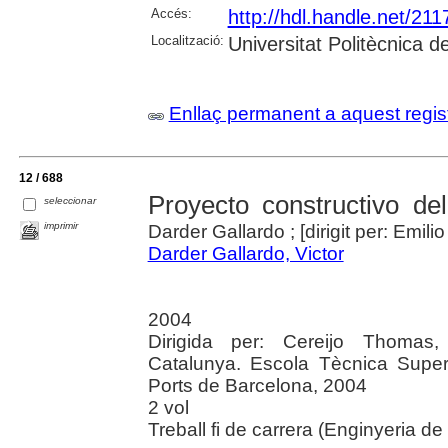
Accés:
http://hdl.handle.net/21
Localització:
Universitat Politècnica 
Enllaç permanent a aquest regis
12 / 688
Proyecto constructivo d
seleccionar
imprimir
Darder Gallardo ; [dirigit per: Emil
Darder Gallardo, Victor
2004
Dirigida per: Cereijo Thomas, 
Catalunya. Escola Tècnica Super
Ports de Barcelona, 2004
2 vol
Treball fi de carrera (Enginyeria de