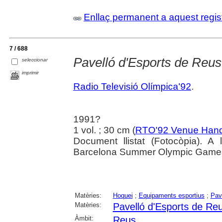
Enllaç permanent a aquest regis
7 / 688
Pavelló d'Esports de Reus
seleccionar
imprimir
Radio Televisió Olímpica'92
.
1991?
1 vol. ; 30 cm (
RTO'92 Venue Han
Document llistat (Fotocòpia). A 
Barcelona Summer Olympic Game
Matèries:
Hoquei
;
Equipaments esportius
;
Pav
Matèries:
Pavelló d'Esports de Re
Àmbit:
Reus