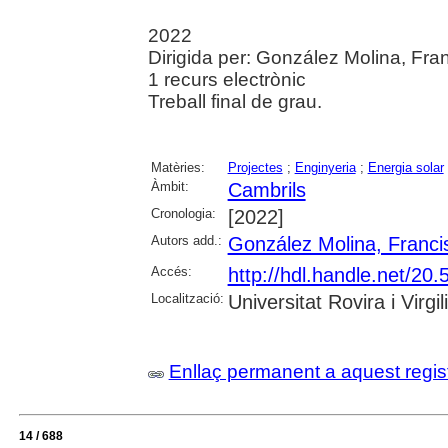
2022
Dirigida per: González Molina, Franc
1 recurs electrònic
Treball final de grau.
Matèries:
Projectes
;
Enginyeria
;
Energia solar
Àmbit:
Cambrils
Cronologia:
[2022]
Autors add.:
González Molina, Franci
Accés:
http://hdl.handle.net/2
Localització:
Universitat Rovira i Virgili
Enllaç permanent a aquest regis
14 / 688