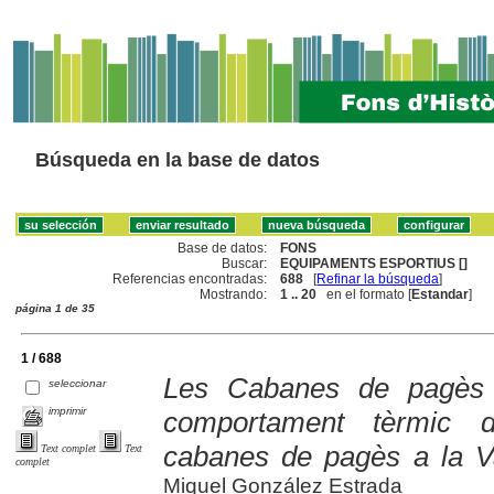
Búsqueda en la base de datos
Base de datos:
FONS
Buscar:
EQUIPAMENTS ESPORTIUS []
Referencias encontradas:
688
[
Refinar la búsqueda
]
Mostrando:
1 .. 20
en el formato [
Estandar
]
página 1 de 35
1 / 688
Les Cabanes de pagès :
seleccionar
imprimir
comportament tèrmic d
cabanes de pagès a la Va
Text complet
Text
complet
Miquel González Estrada