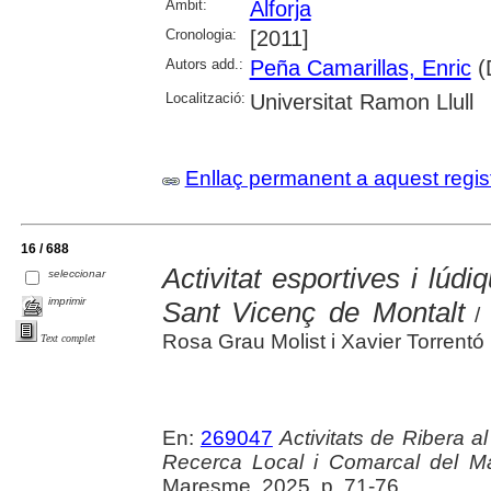
Àmbit:
Alforja
Cronologia:
[2011]
Autors add.:
Peña Camarillas, Enric
(D
Localització:
Universitat Ramon Llull
Enllaç permanent a aquest regis
16 / 688
Activitat esportives i lúdi
seleccionar
imprimir
Sant Vicenç de Montalt
/ 
Rosa Grau Molist i Xavier Torrentó
Text complet
En:
269047
Activitats de Ribera a
Recerca Local i Comarcal del 
Maresme, 2025. p. 71-76