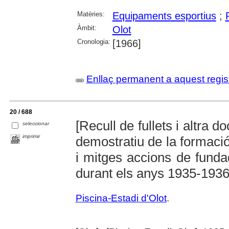
Matèries:
Equipaments esportius
;
Àmbit:
Olot
Cronologia:
[1966]
Enllaç permanent a aquest regis
20 / 688
[Recull de fullets i altra d
seleccionar
imprimir
demostratiu de la formació 
i mitges accions de funda
durant els anys 1935-1936
Piscina-Estadi d'Olot
.