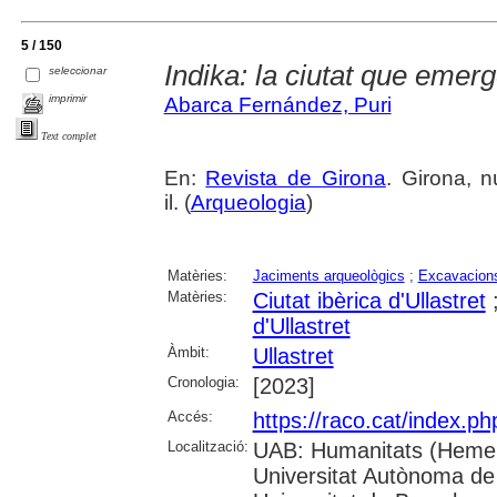
5 / 150
Indika: la ciutat que emerg
seleccionar
imprimir
Abarca Fernández, Puri
Text complet
En:
Revista de Girona
. Girona, 
il. (
Arqueologia
)
Matèries:
Jaciments arqueològics
;
Excavacions
Matèries:
Ciutat ibèrica d'Ullastret
d'Ullastret
Àmbit:
Ullastret
Cronologia:
[2023]
Accés:
https://raco.cat/index.p
Localització:
UAB: Humanitats (Hemer
Universitat Autònoma de