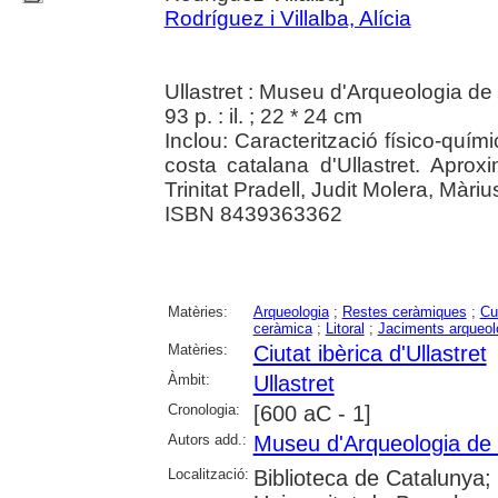
Rodríguez i Villalba, Alícia
Ullastret : Museu d'Arqueologia de 
93 p. : il. ; 22 * 24 cm
Inclou: Caracterització físico-quím
costa catalana d'Ullastret. Aprox
Trinitat Pradell, Judit Molera, Màriu
ISBN 8439363362
Matèries:
Arqueologia
;
Restes ceràmiques
;
Cu
ceràmica
;
Litoral
;
Jaciments arqueol
Matèries:
Ciutat ibèrica d'Ullastret
Àmbit:
Ullastret
Cronologia:
[600 aC - 1]
Autors add.:
Museu d'Arqueologia de
Localització:
Biblioteca de Catalunya;