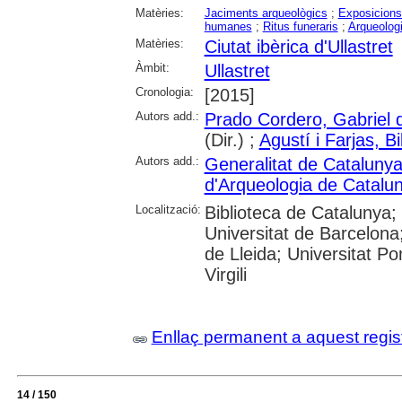
Matèries:
Jaciments arqueològics
;
Exposicions 
humanes
;
Ritus funeraris
;
Arqueolog
Matèries:
Ciutat ibèrica d'Ullastret
Àmbit:
Ullastret
Cronologia:
[2015]
Autors add.:
Prado Cordero, Gabriel 
(Dir.) ;
Agustí i Farjas, B
Autors add.:
Generalitat de Cataluny
d'Arqueologia de Catalu
Localització:
Biblioteca de Catalunya;
Universitat de Barcelona;
de Lleida; Universitat P
Virgili
Enllaç permanent a aquest regis
14 / 150