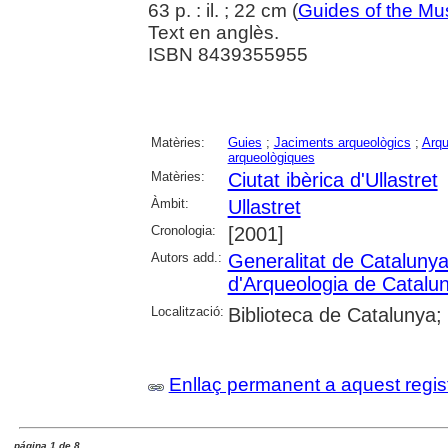
63 p. : il. ; 22 cm (
Guides of the Mu
Text en anglès.
ISBN 8439355955
Matèries:
Guies
;
Jaciments arqueològics
;
Arqu
arqueològiques
Matèries:
Ciutat ibèrica d'Ullastret
Àmbit:
Ullastret
Cronologia:
[2001]
Autors add.:
Generalitat de Cataluny
d'Arqueologia de Catalu
Localització:
Biblioteca de Catalunya;
Enllaç permanent a aquest regis
página 1 de 8