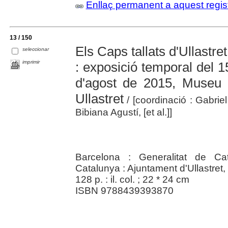
Enllaç permanent a aquest regis
13 / 150
Els Caps tallats d'Ullastret 
seleccionar
imprimir
: exposició temporal del 
d'agost de 2015, Museu 
Ullastret
/ [coordinació : Gabrie
Bibiana Agustí, [et al.]]
Barcelona : Generalitat de Ca
Catalunya : Ajuntament d'Ullastret
128 p. : il. col. ; 22 * 24 cm
ISBN 9788439393870