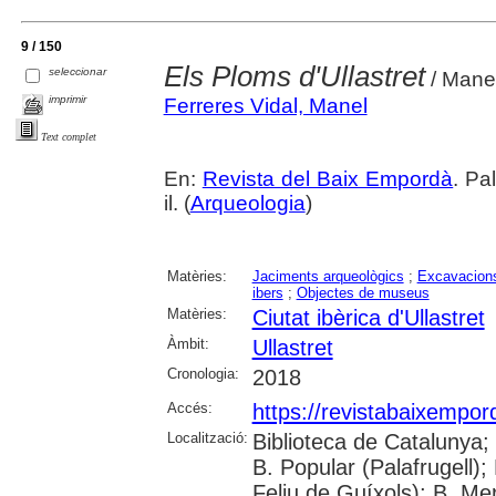
9 / 150
Els Ploms d'Ullastret
seleccionar
/ Manel
imprimir
Ferreres Vidal, Manel
Text complet
En:
Revista del Baix Empordà
. Pa
il. (
Arqueologia
)
Matèries:
Jaciments arqueològics
;
Excavacions
ibers
;
Objectes de museus
Matèries:
Ciutat ibèrica d'Ullastret
Àmbit:
Ullastret
Cronologia:
2018
Accés:
https://revistabaixempo
Localització:
Biblioteca de Catalunya;
B. Popular (Palafrugell);
Feliu de Guíxols); B. Me