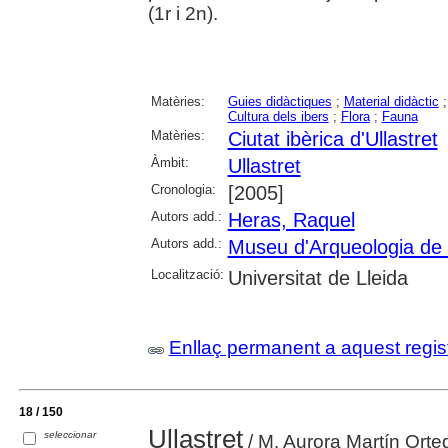
(1r i 2n).
Matèries:
Guies didàctiques
;
Material didàctic
Cultura dels ibers
;
Flora
;
Fauna
Matèries:
Ciutat ibèrica d'Ullastret
Àmbit:
Ullastret
Cronologia:
[2005]
Autors add.:
Heras, Raquel
Autors add.:
Museu d'Arqueologia de
Localització:
Universitat de Lleida
Enllaç permanent a aquest regis
18 / 150
Ullastret
seleccionar
/ M. Aurora Martín Orte