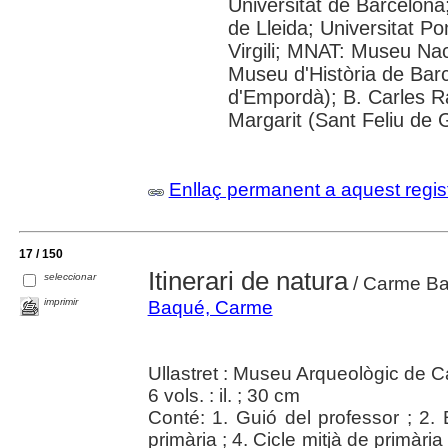
Universitat de Barcelona;
de Lleida; Universitat P
Virgili; MNAT: Museu Nac
Museu d'Història de Barc
d'Empordà); B. Carles Ra
Margarit (Sant Feliu de 
Enllaç permanent a aquest regis
17 / 150
Itinerari de natura
seleccionar
/ Carme Ba
imprimir
Baqué, Carme
Ullastret : Museu Arqueològic de Ca
6 vols. : il. ; 30 cm
Conté: 1. Guió del professor ; 2. E
primària ; 4. Cicle mitjà de primària