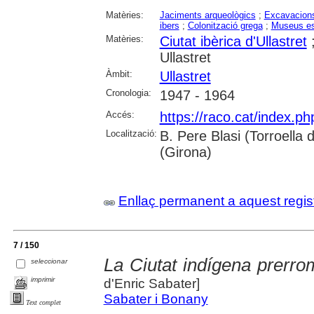
Matèries:
Jaciments arqueològics
;
Excavacions
ibers
;
Colonització grega
;
Museus es
Matèries:
Ciutat ibèrica d'Ullastret
Ullastret
Àmbit:
Ullastret
Cronologia:
1947 - 1964
Accés:
https://raco.cat/index.ph
Localització:
B. Pere Blasi (Torroella 
(Girona)
Enllaç permanent a aquest regis
7 / 150
La Ciutat indígena prerro
seleccionar
imprimir
d'Enric Sabater]
Sabater i Bonany
Text complet