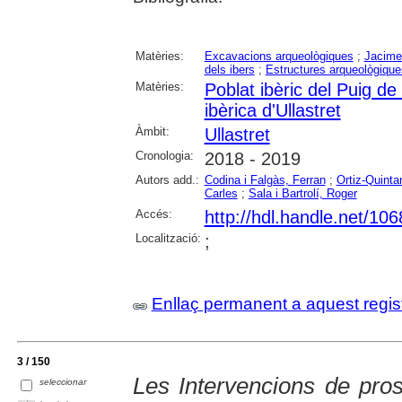
Matèries:
Excavacions arqueològiques
;
Jacime
dels ibers
;
Estructures arqueològique
Matèries:
Poblat ibèric del Puig de
ibèrica d'Ullastret
Àmbit:
Ullastret
Cronologia:
2018 - 2019
Autors add.:
Codina i Falgàs, Ferran
;
Ortiz-Quinta
Carles
;
Sala i Bartrolí, Roger
Accés:
http://hdl.handle.net/10
Localització:
;
Enllaç permanent a aquest regis
3 / 150
Les Intervencions de pros
seleccionar