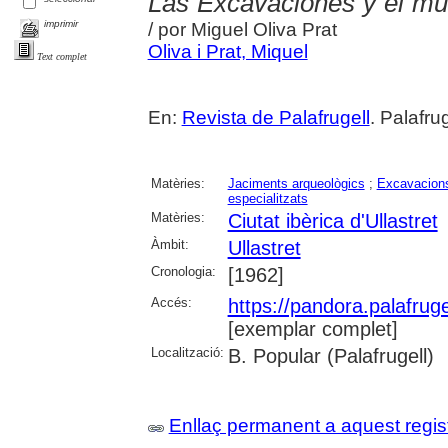
Las Excavaciones y el mu
imprimir
/ por Miguel Oliva Prat
Oliva i Prat, Miquel
Text complet
En:
Revista de Palafrugell
. Palafrug
Matèries:
Jaciments arqueològics
;
Excavacions
especialitzats
Matèries:
Ciutat ibèrica d'Ullastret
Àmbit:
Ullastret
Cronologia:
[1962]
Accés:
https://pandora.palafru
[exemplar complet]
Localització:
B. Popular (Palafrugell)
Enllaç permanent a aquest regis