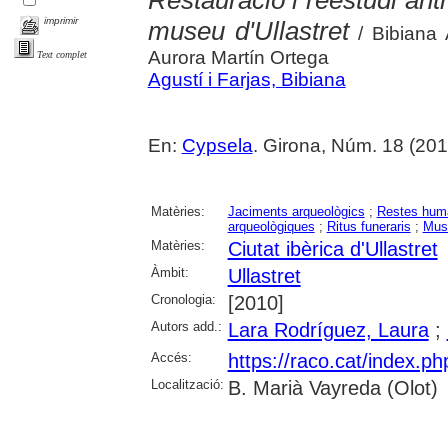
Restauració i reestudi ant
imprimir
museu d'Ullastret
/ Bibiana 
Aurora Martín Ortega
Text complet
Agustí i Farjas, Bibiana
En:
Cypsela
. Girona, Núm. 18 (201
Matèries:
Jaciments arqueològics
;
Restes hum
arqueològiques
;
Ritus funeraris
;
Mus
Matèries:
Ciutat ibèrica d'Ullastret
Àmbit:
Ullastret
Cronologia:
[2010]
Autors add.:
Lara Rodríguez, Laura
;
Accés:
https://raco.cat/index.p
Localització:
B. Marià Vayreda (Olot)