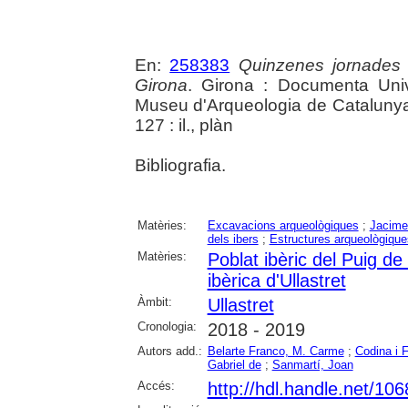
En:
258383
Quinzenes jornades
Girona
. Girona : Documenta Unive
Museu d'Arqueologia de Catalunya 
127 : il., plàn
Bibliografia.
Matèries:
Excavacions arqueològiques
;
Jacime
dels ibers
;
Estructures arqueològique
Matèries:
Poblat ibèric del Puig de
ibèrica d'Ullastret
Àmbit:
Ullastret
Cronologia:
2018 - 2019
Autors add.:
Belarte Franco, M. Carme
;
Codina i 
Gabriel de
;
Sanmartí, Joan
Accés:
http://hdl.handle.net/10