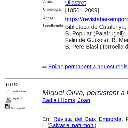
Àmbit:
Ullastret
Cronologia:
[1850 - 2009]
Accés:
https://revistabaixempo
Localització:
Biblioteca de Catalunya;
B. Popular (Palafrugell);
Feliu de Guíxols); B. Me
B. Pere Blasi (Torroella 
Enllaç permanent a aquest regis
11 / 150
Miquel Oliva, persistent a
seleccionar
imprimir
Badia i Homs, Joan
Text complet
En:
Revista del Baix Empordà
. 
il. (
Salvar el patrimoni
)