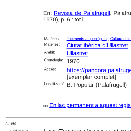
En:
Revista de Palafrugell
. Palafr
1970), p. 6 : tot il.
Matèries:
Jaciments arqueològics
;
Cultura dels
Matèries:
Ciutat ibèrica d'Ullastret
Àmbit:
Ullastret
Cronologia:
1970
Accés:
https://pandora.palafru
[exemplar complet]
Localització:
B. Popular (Palafrugell)
Enllaç permanent a aquest regis
8 / 150
seleccionar