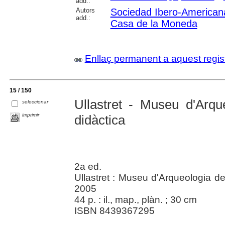
add.:
Autors
Sociedad Ibero-American
add.:
Casa de la Moneda
Enllaç permanent a aquest regis
15 / 150
Ullastret - Museu d'Arqu
seleccionar
imprimir
didàctica
2a ed.
Ullastret : Museu d'Arqueologia d
2005
44 p. : il., map., plàn. ; 30 cm
ISBN 8439367295