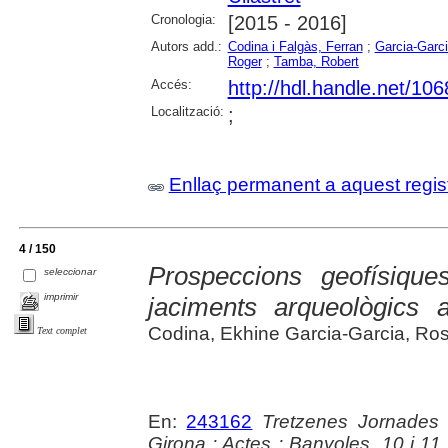
Cronologia:
[2015 - 2016]
Autors add.:
Codina i Falgàs, Ferran
;
Garcia-Garci
Roger
;
Tamba, Robert
Accés:
http://hdl.handle.net/10
Localització:
;
Enllaç permanent a aquest regis
4 / 150
Prospeccions geofísique
seleccionar
imprimir
jaciments arqueològics a 
Codina, Ekhine Garcia-Garcia, Rosa 
Text complet
En:
243162
Tretzenes Jornades
Girona : Actes : Banyoles, 10 i 1