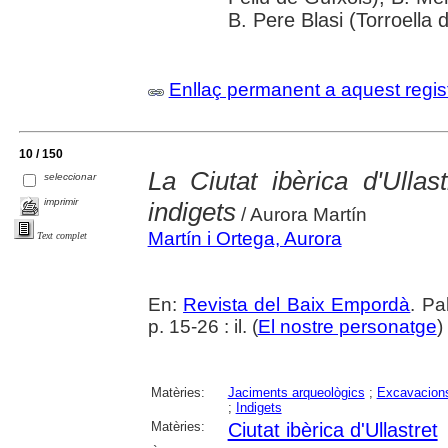
B. Pere Blasi (Torroella 
Enllaç permanent a aquest regis
10 / 150
La Ciutat ibèrica d'Ullast
seleccionar
imprimir
indigets
/ Aurora Martín
Martín i Ortega, Aurora
Text complet
En:
Revista del Baix Empordà
. Pa
p. 15-26 : il. (
El nostre personatge
)
Matèries:
Jaciments arqueològics
;
Excavacions
;
Indigets
Matèries:
Ciutat ibèrica d'Ullastret