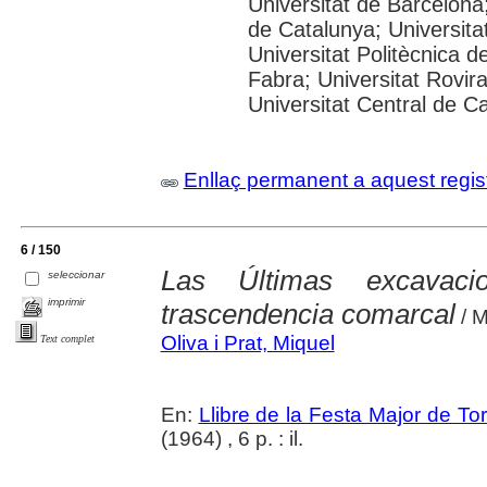
Universitat de Barcelona;
de Catalunya; Universitat
Universitat Politècnica 
Fabra; Universitat Rovira 
Universitat Central de C
Enllaç permanent a aquest regis
6 / 150
Las Últimas excavaci
seleccionar
imprimir
trascendencia comarcal
/ M
Oliva i Prat, Miquel
Text complet
En:
Llibre de la Festa Major de To
(1964) , 6 p. : il.