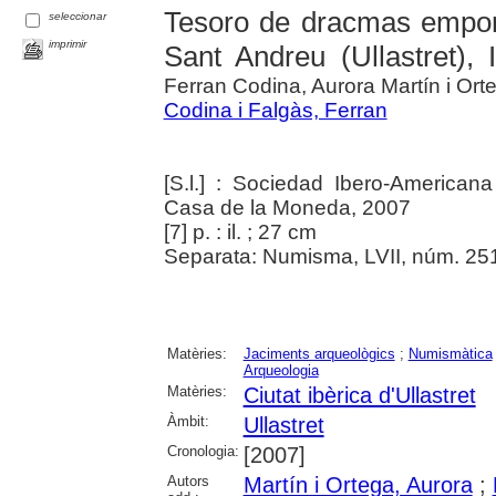
Tesoro de dracmas empori
seleccionar
imprimir
Sant Andreu (Ullastret), 
Ferran Codina, Aurora Martín i Ort
Codina i Falgàs, Ferran
[S.l.] : Sociedad Ibero-America
Casa de la Moneda, 2007
[7] p. : il. ; 27 cm
Separata: Numisma, LVII, núm. 251
Matèries:
Jaciments arqueològics
;
Numismàtica
Arqueologia
Matèries:
Ciutat ibèrica d'Ullastret
Àmbit:
Ullastret
Cronologia:
[2007]
Autors
Martín i Ortega, Aurora
;