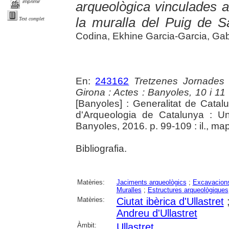
imprimir
arqueològica vinculades a
la muralla del Puig de Sa
Text complet
Codina, Ekhine Garcia-Garcia, Gabri
En:
243162
Tretzenes Jornades
Girona : Actes : Banyoles, 10 i 1
[Banyoles] : Generalitat de Cata
d'Arqueologia de Catalunya : Un
Banyoles, 2016. p. 99-109 : il., ma
Bibliografia.
Matèries:
Jaciments arqueològics
;
Excavacions
Muralles
;
Estructures arqueològiques
Matèries:
Ciutat ibèrica d'Ullastret
Andreu d'Ullastret
Àmbit:
Ullastret