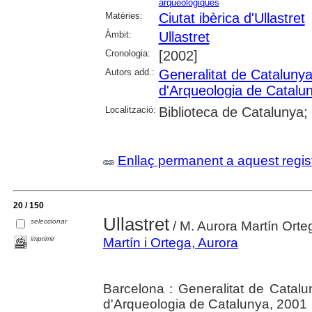
arqueològiques
Matèries:
Ciutat ibèrica d'Ullastret
Àmbit:
Ullastret
Cronologia:
[2002]
Autors add.:
Generalitat de Cataluny
d'Arqueologia de Catalu
Localització:
Biblioteca de Catalunya;
Enllaç permanent a aquest regis
20 / 150
Ullastret
seleccionar
/ M. Aurora Martín Orte
imprimir
Martín i Ortega, Aurora
Barcelona : Generalitat de Catal
d'Arqueologia de Catalunya, 2001