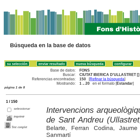
Búsqueda en la base de datos
Base de datos:
FONS
Buscar:
CIUTAT IBERICA D'ULLASTRET []
Referencias encontradas:
150
[
Refinar la búsqueda
]
Mostrando:
1 .. 20
en el formato [
Estandar
]
página 1 de 8
1 / 150
Intervencions arqueològiq
seleccionar
imprimir
de Sant Andreu (Ullastre
Belarte, Ferran Codina, Jaume
Text complet
Sanmartí