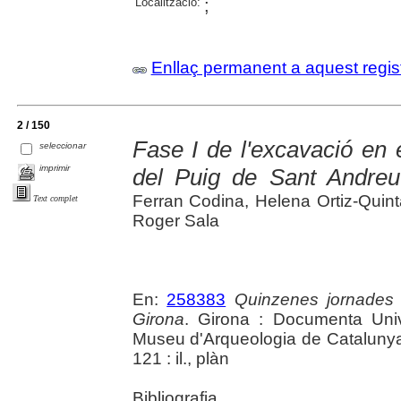
Localització:
;
Enllaç permanent a aquest regis
2 / 150
Fase I de l'excavació en 
seleccionar
imprimir
del Puig de Sant Andreu
Ferran Codina, Helena Ortiz-Quin
Text complet
Roger Sala
En:
258383
Quinzenes jornades
Girona
. Girona : Documenta Unive
Museu d'Arqueologia de Catalunya 
121 : il., plàn
Bibliografia.