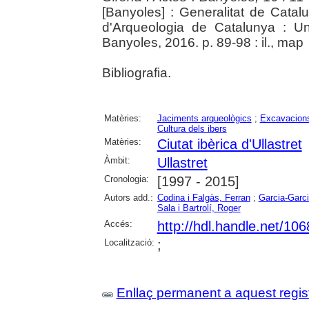
[Banyoles] : Generalitat de Cata
d'Arqueologia de Catalunya : Un
Banyoles, 2016. p. 89-98 : il., map
Bibliografia.
Matèries:
Jaciments arqueològics
;
Excavacions
Cultura dels ibers
Matèries:
Ciutat ibèrica d'Ullastret
Àmbit:
Ullastret
Cronologia:
[1997 - 2015]
Autors add.:
Codina i Falgàs, Ferran
;
Garcia-Garci
Sala i Bartrolí, Roger
Accés:
http://hdl.handle.net/10
Localització:
;
Enllaç permanent a aquest regis