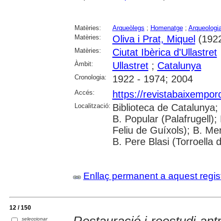
Matèries:
Arqueòlegs
;
Homenatge
;
Arqueologi
Matèries:
Oliva i Prat, Miquel
(1922
Matèries:
Ciutat Ibèrica d'Ullastret
Àmbit:
Ullastret
;
Catalunya
Cronologia:
1922 - 1974; 2004
Accés:
https://revistabaixempo
Localització:
Biblioteca de Catalunya;
B. Popular (Palafrugell);
Feliu de Guíxols); B. Me
B. Pere Blasi (Torroella 
Enllaç permanent a aquest regis
12 / 150
seleccionar