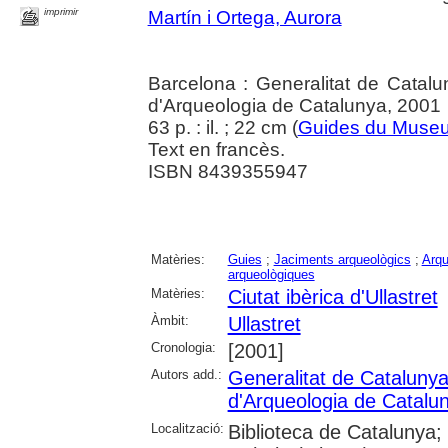
imprimir
Martín i Ortega, Aurora
Barcelona : Generalitat de Catal
d'Arqueologia de Catalunya, 2001
63 p. : il. ; 22 cm (
Guides du Museu
Text en francès.
ISBN 8439355947
Matèries:
Guies
;
Jaciments arqueològics
;
Arqu
arqueològiques
Matèries:
Ciutat ibèrica d'Ullastret
Àmbit:
Ullastret
Cronologia:
[2001]
Autors add.:
Generalitat de Cataluny
d'Arqueologia de Catalu
Localització:
Biblioteca de Catalunya; 