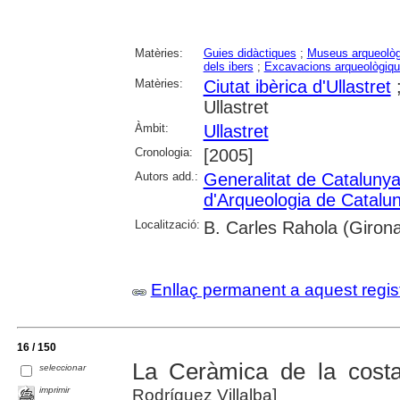
Matèries:
Guies didàctiques
;
Museus arqueològ
dels ibers
;
Excavacions arqueològiq
Matèries:
Ciutat ibèrica d'Ullastret
Ullastret
Àmbit:
Ullastret
Cronologia:
[2005]
Autors add.:
Generalitat de Cataluny
d'Arqueologia de Catalu
Localització:
B. Carles Rahola (Giron
Enllaç permanent a aquest regis
16 / 150
La Ceràmica de la costa 
seleccionar
imprimir
Rodríguez Villalba]