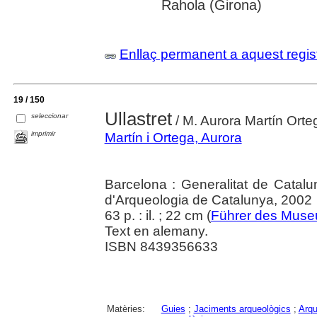
Rahola (Girona)
Enllaç permanent a aquest regis
19 / 150
Ullastret
seleccionar
/ M. Aurora Martín Orte
imprimir
Martín i Ortega, Aurora
Barcelona : Generalitat de Catal
d'Arqueologia de Catalunya, 2002
63 p. : il. ; 22 cm (
Führer des Museu
Text en alemany.
ISBN 8439356633
Matèries:
Guies
;
Jaciments arqueològics
;
Arqu