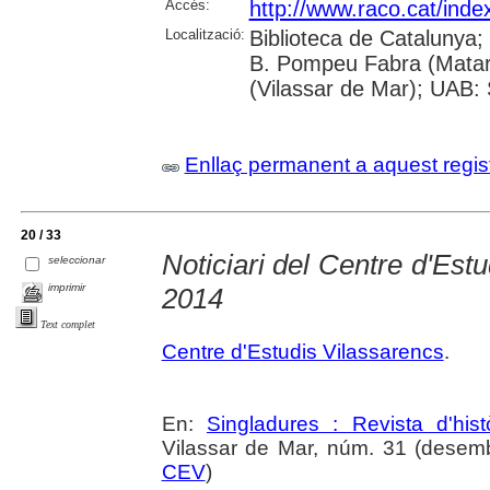
Accés:
http://www.raco.cat/inde
Localització:
Biblioteca de Catalunya;
B. Pompeu Fabra (Mataró)
(Vilassar de Mar); UAB: 
Enllaç permanent a aquest regis
20 / 33
Noticiari del Centre d'Est
seleccionar
imprimir
2014
Text complet
Centre d'Estudis Vilassarencs
.
En:
Singladures : Revista d'hist
Vilassar de Mar, núm. 31 (desembr
CEV
)