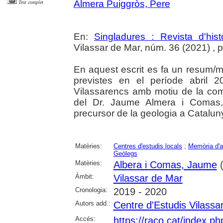
Almera Puiggròs, Pere
Text complet
En:
Singladures : Revista d'hist
Vilassar de Mar, núm. 36 (2021) , p.
En aquest escrit es fa un resum/me
previstes en el període abril 2
Vilassarencs amb motiu de la co
del Dr. Jaume Almera i Comas,
precursor de la geologia a Catalun
Matèries:
Centres d'estudis locals
;
Memòria d'ac
Geòlegs
Matèries:
Albera i Comas, Jaume
(
Àmbit:
Vilassar de Mar
Cronologia:
2019 - 2020
Autors add.:
Centre d'Estudis Vilassa
Accés:
https://raco.cat/index.p