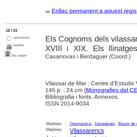
Enllaç permanent a aquest regis
10 / 33
Els Cognoms dels vilassar
seleccionar
imprimir
XVIII i XIX. Els llinatge
Casanovas i Berdaguer (Coord.)
Text complet
Vilassar de Mar : Centre d'Estudis
145 p. ; 24 cm (
Monografies del C
Bibliografia i fonts. Annexos.
ISSN 2014-9034
Matèries:
Onomàstica
;
Genealogia
;
Bases de 
Matèries:
Vilassarencs