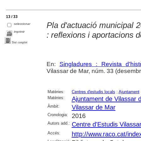
13 / 33
Pla d'actuació municipal 
seleccionar
imprimir
: reflexions i aportacions 
Text complet
En:
Singladures : Revista d'hist
Vilassar de Mar, núm. 33 (desembr
Matèries:
Centres d'estudis locals
;
Ajuntament
Matèries:
Ajuntament de Vilassar 
Àmbit:
Vilassar de Mar
Cronologia:
2016
Autors add.:
Centre d'Estudis Vilassa
Accés:
http://www.raco.cat/inde