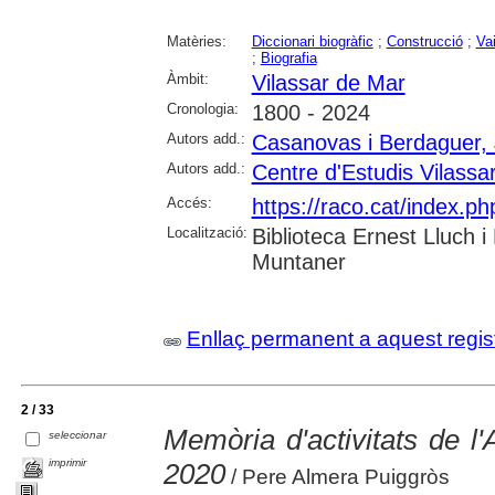
Matèries:
Diccionari biogràfic
;
Construcció
;
Vai
;
Biografia
Àmbit:
Vilassar de Mar
Cronologia:
1800 - 2024
Autors add.:
Casanovas i Berdaguer, 
Autors add.:
Centre d'Estudis Vilassa
Accés:
https://raco.cat/index.
Localització:
Biblioteca Ernest Lluch i
Muntaner
Enllaç permanent a aquest regis
2 / 33
Memòria d'activitats de 
seleccionar
imprimir
2020
/ Pere Almera Puiggròs