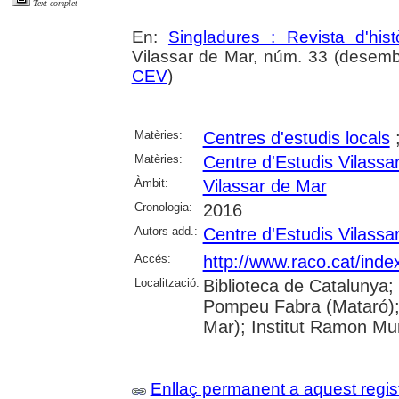
Text complet
En:
Singladures : Revista d'hist
Vilassar de Mar, núm. 33 (desembre
CEV
)
Matèries:
Centres d'estudis locals
Matèries:
Centre d'Estudis Vilassa
Àmbit:
Vilassar de Mar
Cronologia:
2016
Autors add.:
Centre d'Estudis Vilassa
Accés:
http://www.raco.cat/inde
Localització:
Biblioteca de Catalunya;
Pompeu Fabra (Mataró); B
Mar); Institut Ramon Mun
Enllaç permanent a aquest regis