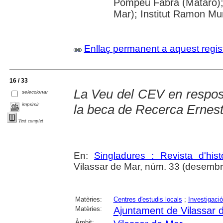
Pompeu Fabra (Mataró); B
Mar); Institut Ramon Mun
Enllaç permanent a aquest regis
16 / 33
La Veu del CEV en respost
seleccionar
imprimir
la beca de Recerca Ernest
Text complet
En:
Singladures : Revista d'hist
Vilassar de Mar, núm. 33 (desembr
Matèries:
Centres d'estudis locals
;
Investigació
Matèries:
Ajuntament de Vilassar 
Àmbit: