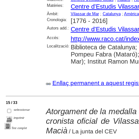
Matèries:
Centre d'Estudis Vilassa
Àmbit:
Vilassar de Mar
;
Catalunya
;
Amèrica
Cronologia:
[1776 - 2016]
Autors add.:
Centre d'Estudis Vilassa
Accés:
http://www.raco.cat/inde
Localització:
Biblioteca de Catalunya;
Pompeu Fabra (Mataró); B
Mar); Institut Ramon Mun
Enllaç permanent a aquest regis
15 / 33
Atorgament de la medalla
seleccionar
imprimir
cronista oficial de Vilas
Macià
Text complet
/ La junta del CEV