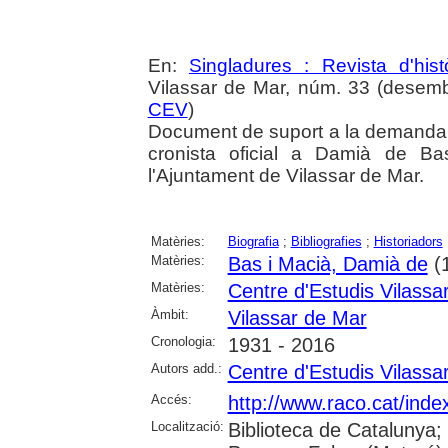
En:
Singladures : Revista d'hist
Vilassar de Mar, núm. 33 (desembr
CEV
)
Document de suport a la demanda 
cronista oficial a Damià de Ba
l'Ajuntament de Vilassar de Mar.
Matèries:
Biografia
;
Bibliografies
;
Historiadors
Matèries:
Bas i Macià, Damià de
(
Matèries:
Centre d'Estudis Vilassa
Àmbit:
Vilassar de Mar
Cronologia:
1931 - 2016
Autors add.:
Centre d'Estudis Vilassa
Accés:
http://www.raco.cat/inde
Localització:
Biblioteca de Catalunya;