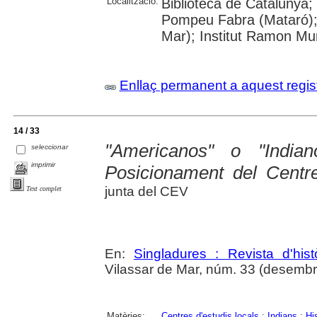
Localització:
Biblioteca de Catalunya;
Pompeu Fabra (Mataró); B
Mar); Institut Ramon Mun
Enllaç permanent a aquest regis
14 / 33
"Americanos" o "India
seleccionar
imprimir
Posicionament del Centre
junta del CEV
Text complet
En:
Singladures : Revista d'hist
Vilassar de Mar, núm. 33 (desembr
Matèries:
Centres d'estudis locals
;
Indians
;
His