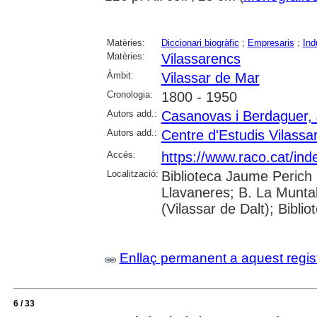
Matèries:
Diccionari biogràfic
;
Empresaris
;
Ind
Matèries:
Vilassarencs
Àmbit:
Vilassar de Mar
Cronologia:
1800 - 1950
Autors add.:
Casanovas i Berdaguer, 
Autors add.:
Centre d'Estudis Vilassa
Accés:
https://www.raco.cat/in
Localització:
Biblioteca Jaume Perich 
Llavaneres; B. La Munta
(Vilassar de Dalt); Bibli
Enllaç permanent a aquest regis
6 / 33