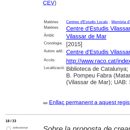
CEV
)
Matèries:
Centres d'Estudis Locals
;
Memòria d'a
Matèries:
Centre d'Estudis Vilassa
Àmbit:
Vilassar de Mar
Cronologia:
[2015]
Autors add.:
Centre d'Estudis Vilassa
Accés:
http://www.raco.cat/inde
Localització:
Biblioteca de Catalunya;
B. Pompeu Fabra (Mataró)
(Vilassar de Mar); UAB: 
Enllaç permanent a aquest regis
18 / 33
Sobre la proposta de crear
seleccionar