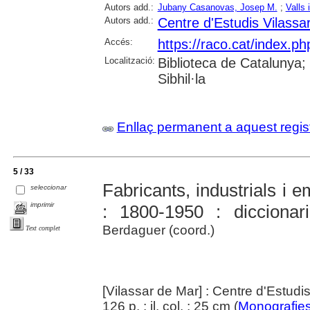
Autors add.:
Jubany Casanovas, Josep M.
;
Valls 
Autors add.:
Centre d'Estudis Vilassa
Accés:
https://raco.cat/index.
Localització:
Biblioteca de Catalunya
Sibhil·la
Enllaç permanent a aquest regis
5 / 33
Fabricants, industrials i 
seleccionar
imprimir
: 1800-1950 : diccionari
Berdaguer (coord.)
Text complet
[Vilassar de Mar] : Centre d'Estudi
126 p. : il. col. ; 25 cm (
Monografie