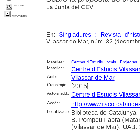
imprimir
La Junta del CEV
Text complet
En:
Singladures : Revista d'hist
Vilassar de Mar, núm. 32 (desembr
Matèries:
Centres d'Estudis Locals
;
Projectes
Matèries:
Centre d'Estudis Vilassa
Àmbit:
Vilassar de Mar
Cronologia:
[2015]
Autors add.:
Centre d'Estudis Vilassa
Accés:
http://www.raco.cat/inde
Localització:
Biblioteca de Catalunya;
B. Pompeu Fabra (Mataró)
(Vilassar de Mar); UAB: 