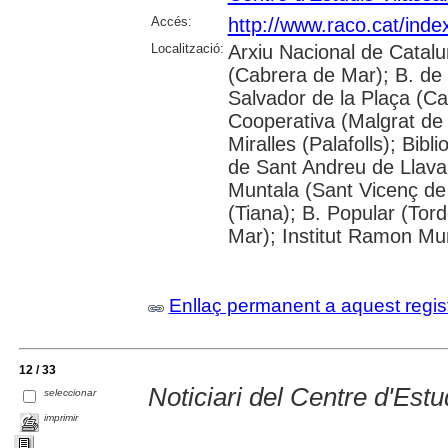
Accés:
http://www.raco.cat/in
Localització:
Arxiu Nacional de Catalun
(Cabrera de Mar); B. de 
Salvador de la Plaça (Cal
Cooperativa (Malgrat de 
Miralles (Palafolls); Bib
de Sant Andreu de Llavan
Muntala (Sant Vicenç de 
(Tiana); B. Popular (Tord
Mar); Institut Ramon Mun
Enllaç permanent a aquest regis
12 / 33
Noticiari del Centre d'Est
seleccionar
imprimir