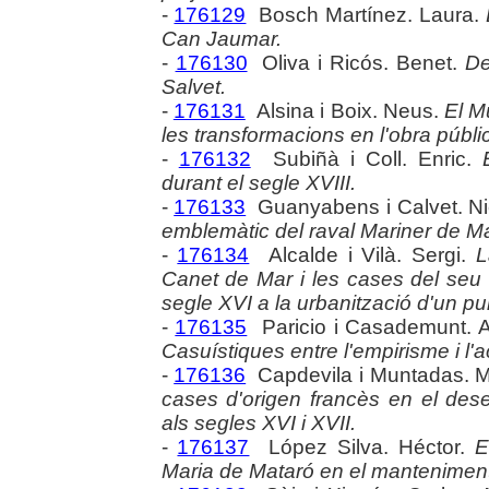
-
176129
Bosch Martínez. Laura.
Can Jaumar.
-
176130
Oliva i Ricós. Benet.
De
Salvet.
-
176131
Alsina i Boix. Neus.
El M
les transformacions en l'obra públi
-
176132
Subiñà i Coll. Enric.
durant el segle XVIII.
-
176133
Guanyabens i Calvet. Ni
emblemàtic del raval Mariner de Ma
-
176134
Alcalde i Vilà. Sergi.
L
Canet de Mar i les cases del seu e
segle XVI a la urbanització d'un pun
-
176135
Paricio i Casademunt. A
Casuístiques entre l'empirisme i l
-
176136
Capdevila i Muntadas. M
cases d'origen francès en el de
als segles XVI i XVII.
-
176137
López Silva. Héctor.
E
Maria de Mataró en el manteniment d