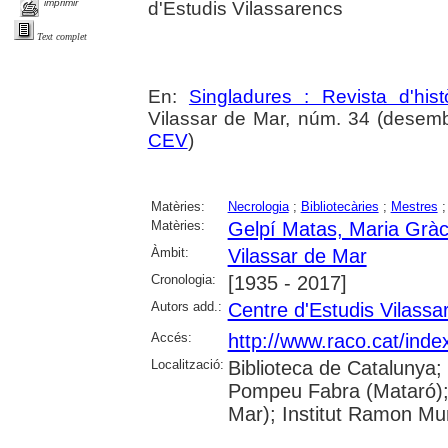
imprimir
d'Estudis Vilassarencs
Text complet
En:
Singladures : Revista d'hist
Vilassar de Mar, núm. 34 (desembr
CEV
)
Matèries:
Necrologia
;
Bibliotecàries
;
Mestres
Matèries:
Gelpí Matas, Maria Gràc
Àmbit:
Vilassar de Mar
Cronologia:
[1935 - 2017]
Autors add.:
Centre d'Estudis Vilassa
Accés:
http://www.raco.cat/inde
Localització:
Biblioteca de Catalunya;
Pompeu Fabra (Mataró); B
Mar); Institut Ramon Mun