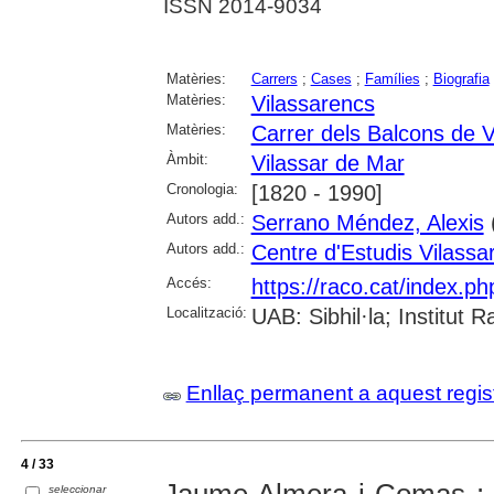
ISSN 2014-9034
Matèries:
Carrers
;
Cases
;
Famílies
;
Biografia
Matèries:
Vilassarencs
Matèries:
Carrer dels Balcons de V
Àmbit:
Vilassar de Mar
Cronologia:
[1820 - 1990]
Autors add.:
Serrano Méndez, Alexis
(
Autors add.:
Centre d'Estudis Vilassa
Accés:
https://raco.cat/index.
Localització:
UAB: Sibhil·la; Institut
Enllaç permanent a aquest regis
4 / 33
seleccionar