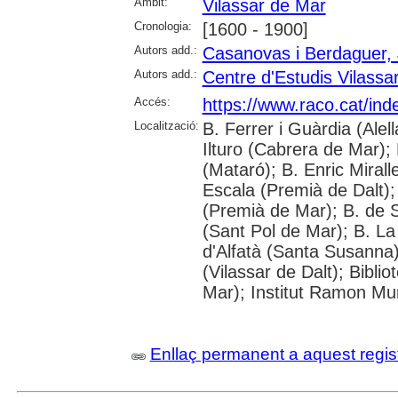
Àmbit:
Vilassar de Mar
Cronologia:
[1600 - 1900]
Autors add.:
Casanovas i Berdaguer, 
Autors add.:
Centre d'Estudis Vilassa
Accés:
https://www.raco.cat/in
Localització:
B. Ferrer i Guàrdia (Alel
Ilturo (Cabrera de Mar);
(Mataró); B. Enric Mirall
Escala (Premià de Dalt); 
(Premià de Mar); B. de 
(Sant Pol de Mar); B. La
d'Alfatà (Santa Susanna)
(Vilassar de Dalt); Bibli
Mar); Institut Ramon Mun
Enllaç permanent a aquest regis