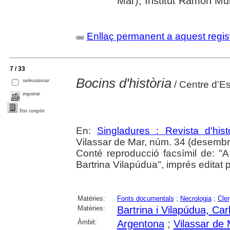
Mar); Institut Ramon Mun
Enllaç permanent a aquest regis
7 / 33
Bocins d'història
seleccionar
/ Centre d'E
imprimir
Text complet
En:
Singladures : Revista d'hist
Vilassar de Mar, núm. 34 (desembr
Conté reproducció facsímil de: 
Bartrina Vilapúdua", imprés editat
Matèries:
Fonts documentals
;
Necrologia
;
Cle
Matèries:
Bartrina i Vilapúdua, Car
Àmbit:
Argentona
;
Vilassar de