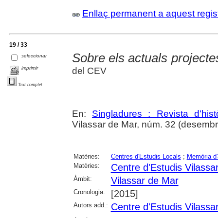
Enllaç permanent a aquest regis
19 / 33
Sobre els actuals project
seleccionar
imprimir
del CEV
Text complet
En:
Singladures : Revista d'hist
Vilassar de Mar, núm. 32 (desembr
Matèries:
Centres d'Estudis Locals
;
Memòria d'a
Matèries:
Centre d'Estudis Vilassa
Àmbit:
Vilassar de Mar
Cronologia:
[2015]
Autors add.:
Centre d'Estudis Vilassa