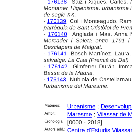
-
176138
Sàiz i Xiqués. Carles.
Montaner. Higienisme, urbanisme i 
de segle XX.
-
176139
Coll i Monteagudo. Ra
parròquia de Sant Cristòfol de Pre
-
176140
Anglada i Mas. Anna 
Mercader i Saleta entre 1791 i
Desclapers de Malgrat.
-
176141
Bosch Martínez. Laura
salvatge. La Cisa (Premià de Dal).
-
176142
Gimferrer Durán. Imm
Bassa de la Màdria.
-
176143
Nubiola de Castellarnau.
l'urbanisme del Maresme.
Matèries:
Urbanisme
;
Desenvolup
Àmbit:
Maresme
;
Vilassar de 
Cronologia:
[0000 - 2018]
Autors add.:
Centre d'Estudis Vilassa