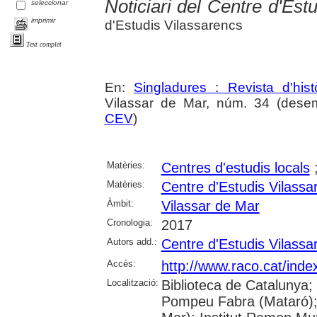
Noticiari del Centre d'Est
seleccionar
imprimir
d'Estudis Vilassarencs
Text complet
En:
Singladures : Revista d'hist
Vilassar de Mar, núm. 34 (dese
CEV
)
Matèries:
Centres d'estudis locals
Matèries:
Centre d'Estudis Vilassa
Àmbit:
Vilassar de Mar
Cronologia:
2017
Autors add.:
Centre d'Estudis Vilassa
Accés:
http://www.raco.cat/inde
Localització:
Biblioteca de Catalunya;
Pompeu Fabra (Mataró); B