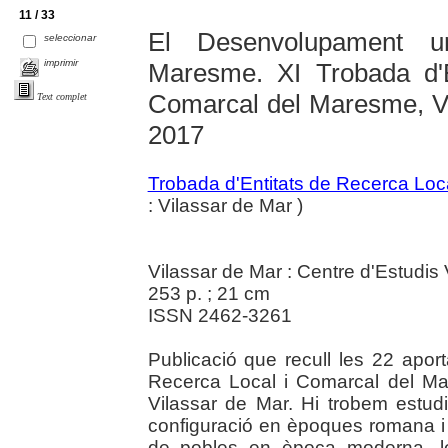
11 / 33
El Desenvolupament ur
seleccionar
imprimir
Maresme. XI Trobada d'E
Comarcal del Maresme, Vi
Text complet
2017
Trobada d'Entitats de Recerca Loc
: Vilassar de Mar )
Vilassar de Mar : Centre d'Estudis
253 p. ; 21 cm
ISSN 2462-3261
Publicació que recull les 22 apor
Recerca Local i Comarcal del M
Vilassar de Mar. Hi trobem estud
configuració en èpoques romana i 
de pobles en època moderna, le