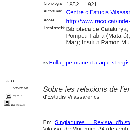
Cronologia:
1852 - 1921
Autors add.:
Centre d'Estudis Vilassa
Accés:
http://www.raco.cat/inde
Localització:
Biblioteca de Catalunya;
Pompeu Fabra (Mataró); B
Mar); Institut Ramon Mun
Enllaç permanent a aquest regis
8 / 33
Sobre les relacions de l'e
seleccionar
imprimir
d'Estudis Vilassarencs
Text complet
En:
Singladures : Revista d'hist
Vilassar de Mar, núm. 34 (desembr