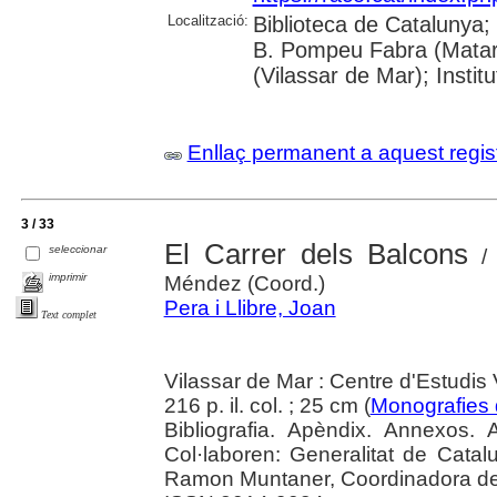
Localització:
Biblioteca de Catalunya;
B. Pompeu Fabra (Mataró)
(Vilassar de Mar); Inst
Enllaç permanent a aquest regis
3 / 33
El Carrer dels Balcons
seleccionar
/ 
imprimir
Méndez (Coord.)
Pera i Llibre, Joan
Text complet
Vilassar de Mar : Centre d'Estudis
216 p. il. col. ; 25 cm (
Monografies 
Bibliografia. Apèndix. Annexos.
Col·laboren: Generalitat de Catal
Ramon Muntaner, Coordinadora de 