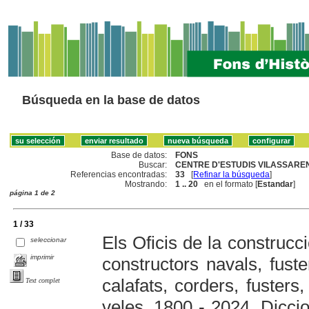
Búsqueda en la base de datos
Base de datos:
FONS
Buscar:
CENTRE D'ESTUDIS VILASSAREN
Referencias encontradas:
33
[
Refinar la búsqueda
]
Mostrando:
1 .. 20
en el formato [
Estandar
]
página 1 de 2
1 / 33
Els Oficis de la construcc
seleccionar
imprimir
constructors navals, fuste
calafats, corders, fusters,
Text complet
veles. 1800 - 2024. Diccio