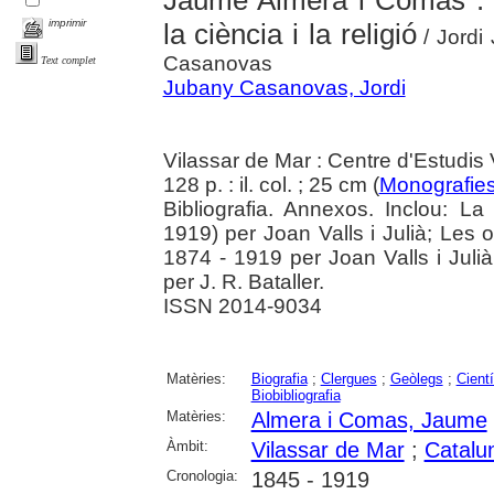
Jaume Almera i Comas : la
imprimir
la ciència i la religió
/ Jordi
Casanovas
Text complet
Jubany Casanovas, Jordi
Vilassar de Mar : Centre d'Estudis
128 p. : il. col. ; 25 cm (
Monografie
Bibliografia. Annexos. Inclou: 
1919) per Joan Valls i Julià; Les
1874 - 1919 per Joan Valls i Juli
per J. R. Bataller.
ISSN 2014-9034
Matèries:
Biografia
;
Clergues
;
Geòlegs
;
Cientí
Biobibliografia
Matèries:
Almera i Comas, Jaume
Àmbit:
Vilassar de Mar
;
Catalu
Cronologia:
1845 - 1919