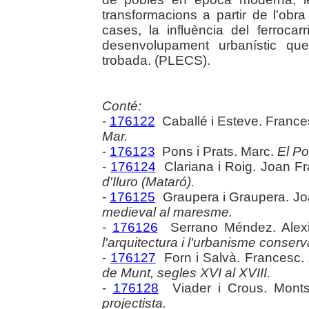
transformacions a partir de l'obra
cases, la influència del ferrocarr
desenvolupament urbanístic que
trobada. (PLECS).
Conté:
-
176122
Caballé i Esteve. France
Mar.
-
176123
Pons i Prats. Marc.
El Po
-
176124
Clariana i Roig. Joan F
d'Iluro (Mataró).
-
176125
Graupera i Graupera. J
medieval al maresme.
-
176126
Serrano Méndez. Alex
l'arquitectura i l'urbanisme conser
-
176127
Forn i Salvà. Francesc.
de Munt, segles XVI al XVIII.
-
176128
Viader i Crous. Monts
projectista.