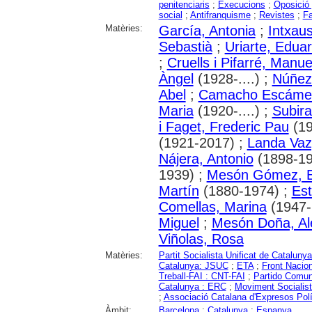
penitenciaris
;
Execucions
;
Oposició 
social
;
Antifranquisme
;
Revistes
;
Fa
Matèries:
García, Antonia
;
Intxaus
Sebastià
;
Uriarte, Edua
;
Cruells i Pifarré, Manue
Àngel
(1928-....) ;
Núñez
Abel
;
Camacho Escámez
Maria
(1920-....) ;
Subira
i Faget, Frederic Pau
(19
(1921-2017) ;
Landa Vaz
Nájera, Antonio
(1898-19
1939) ;
Mesón Gómez, E
Martín
(1880-1974) ;
Est
Comellas, Marina
(1947-.
Miguel
;
Mesón Doña, Al
Viñolas, Rosa
Matèries:
Partit Socialista Unificat de Catalun
Catalunya: JSUC
;
ETA
;
Front Nacio
Treball-FAI : CNT-FAI
;
Partido Comun
Catalunya : ERC
;
Moviment Socialis
;
Associació Catalana d'Expresos Polí
Àmbit:
Barcelona
;
Catalunya
;
Espanya