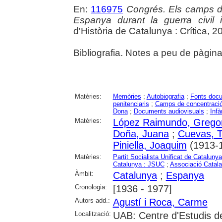
En:
116975
Congrés. Els camps de
Espanya durant la guerra civil 
d'Història de Catalunya : Crítica, 
Bibliografia. Notes a peu de pàgina
Matèries:
Memòries
;
Autobiografia
;
Fonts doc
penitenciaris
;
Camps de concentraci
Dona
;
Documents audiovisuals
;
Infà
Matèries:
López Raimundo, Gregor
Doña, Juana
;
Cuevas, 
Piniella, Joaquim
(1913-
Matèries:
Partit Socialista Unificat de Catalun
Catalunya : JSUC
;
Associació Catala
Àmbit:
Catalunya
;
Espanya
Cronologia:
[1936 - 1977]
Autors add.:
Agustí i Roca, Carme
Localització:
UAB: Centre d'Estudis d