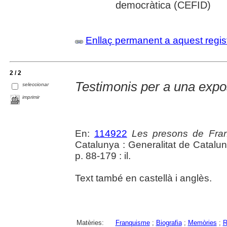
democràtica (CEFID)
Enllaç permanent a aquest regis
2 / 2
Testimonis per a una expo
seleccionar
imprimir
En:
114922
Les presons de Fra
Catalunya : Generalitat de Catalu
p. 88-179 : il.
Text també en castellà i anglès.
Matèries:
Franquisme
;
Biografia
;
Memòries
;
R