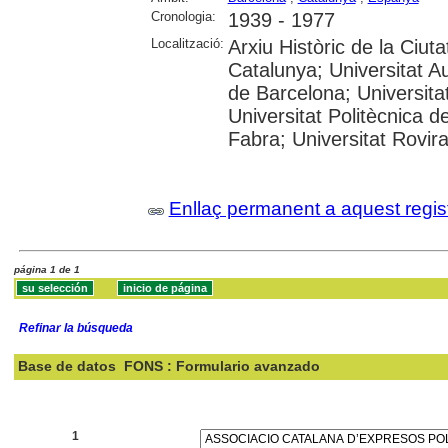
Cronologia:
1939 - 1977
Localització:
Arxiu Històric de la Ciut
Catalunya; Universitat A
de Barcelona; Universitat
Universitat Politècnica 
Fabra; Universitat Rovira i
Enllaç permanent a aquest regis
página 1 de 1
Refinar la búsqueda
Base de datos
FONS : Formulario avanzado
Buscar:
1