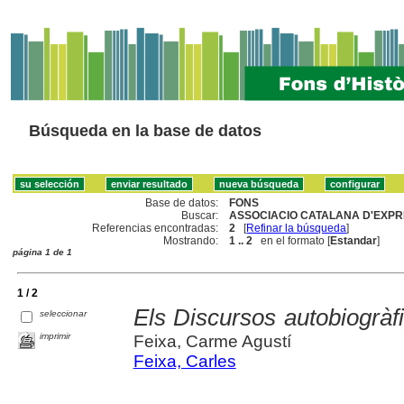
Búsqueda en la base de datos
Base de datos:
FONS
Buscar:
ASSOCIACIO CATALANA D'EXPRE
Referencias encontradas:
2
[
Refinar la búsqueda
]
Mostrando:
1 .. 2
en el formato [
Estandar
]
página 1 de 1
1 / 2
Els Discursos autobiogràfi
seleccionar
imprimir
Feixa, Carme Agustí
Feixa, Carles