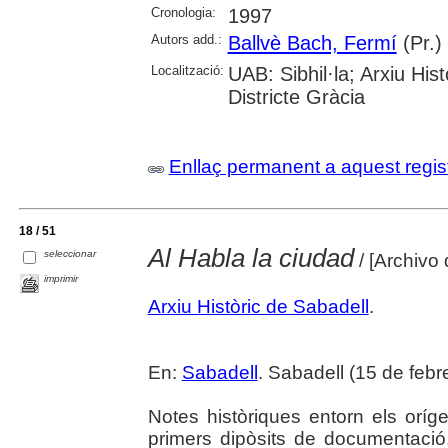
Cronologia:
1997
Autors add.:
Ballvè Bach, Fermí
(Pr.)
Localització:
UAB: Sibhil·la; Arxiu His
Districte Gràcia
Enllaç permanent a aquest regis
18 / 51
Al Habla la ciudad
seleccionar
/ [Archivo 
imprimir
Arxiu Històric de Sabadell
.
En:
Sabadell
. Sabadell (15 de febr
Notes històriques entorn els orígen
primers dipòsits de documentació