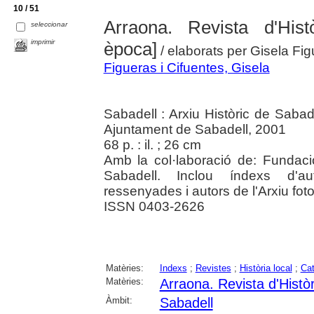
10 / 51
Arraona. Revista d'Hist
seleccionar
imprimir
època]
/ elaborats per Gisela Fi
Figueras i Cifuentes, Gisela
Sabadell : Arxiu Històric de Saba
Ajuntament de Sabadell, 2001
68 p. : il. ; 26 cm
Amb la col·laboració de: Fundac
Sabadell. Inclou índexs d'aut
ressenyades i autors de l'Arxiu foto
ISSN 0403-2626
Matèries:
Indexs
;
Revistes
;
Història local
;
Cat
Matèries:
Arraona. Revista d'Històr
Àmbit:
Sabadell