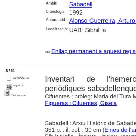
Àmbit:
Sabadell
Cronologia:
1992
Autors add.:
Alonso Guerreira, Arturo
Localització:
UAB: Sibhil·la
Enllaç permanent a aquest regis
8 / 51
Inventari de l'hemero
seleccionar
imprimir
periòdiques sabadellenqu
Cifuentes ; pròleg: Maria del Tura M
Text complet
Figueras i Cifuentes, Gisela
Sabadell : Arxiu Històric de Sabade
351 p. : il. col. ; 30 cm (
Eines de l'a