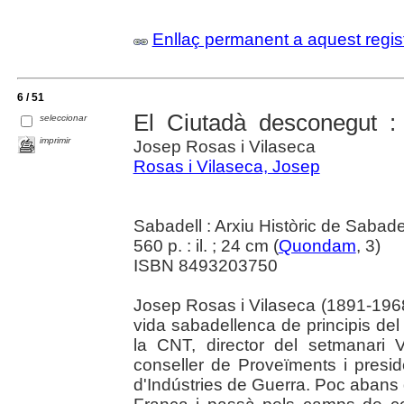
Enllaç permanent a aquest regis
6 / 51
El Ciutadà desconegut :
seleccionar
imprimir
Josep Rosas i Vilaseca
Rosas i Vilaseca, Josep
Sabadell : Arxiu Històric de Sabade
560 p. : il. ; 24 cm (
Quondam
, 3)
ISBN 8493203750
Josep Rosas i Vilaseca (1891-1968
vida sabadellenca de principis del 
la CNT, director del setmanari 
conseller de Proveïments i presi
d'Indústries de Guerra. Poc abans d