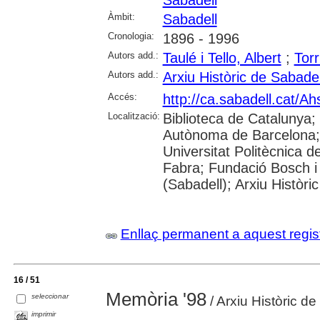
Àmbit:
Sabadell
Cronologia:
1896 - 1996
Autors add.:
Taulé i Tello, Albert
;
Torr
Autors add.:
Arxiu Històric de Sabadel
Accés:
http://ca.sabadell.cat/A
Localització:
Biblioteca de Catalunya;
Autònoma de Barcelona; 
Universitat Politècnica 
Fabra; Fundació Bosch i
(Sabadell); Arxiu Històri
Enllaç permanent a aquest regis
16 / 51
Memòria '98
seleccionar
/ Arxiu Històric d
imprimir