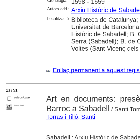
Cronologia:
1598 - 1659
Autors add.:
Arxiu Històric de Sabadel
Localització:
Biblioteca de Catalunya;
Universitat de Barcelona
Històric de Sabadell; B.
Serra (Sabadell); B. de 
Voltes (Sant Vicenç dels
Enllaç permanent a aquest regis
13 / 51
Art en documents: presè
seleccionar
imprimir
Barroc a Sabadell
/ Santi Torr
Torras i Tilló, Santi
Sabadell : Arxiu Històric de Sabade