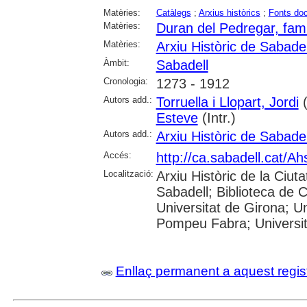
Matèries:
Catàlegs
;
Arxius històrics
;
Fonts do
Matèries:
Duran del Pedregar, famí
Matèries:
Arxiu Històric de Sabadel
Àmbit:
Sabadell
Cronologia:
1273 - 1912
Autors add.:
Torruella i Llopart, Jordi
(
Esteve
(Intr.)
Autors add.:
Arxiu Històric de Sabadel
Accés:
http://ca.sabadell.cat/A
Localització:
Arxiu Històric de la Ciut
Sabadell; Biblioteca de 
Universitat de Girona; Un
Pompeu Fabra; Universitat
Enllaç permanent a aquest regis