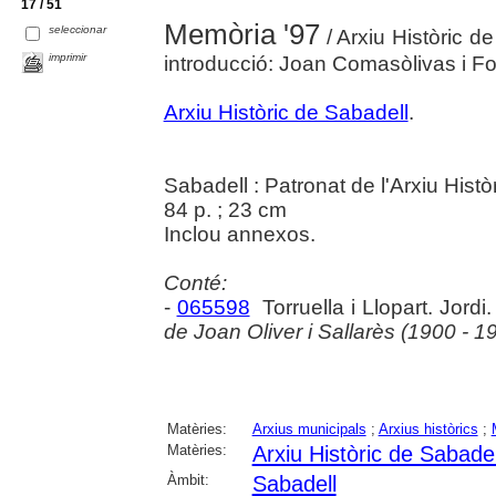
17 / 51
Memòria '97
seleccionar
/ Arxiu Històric d
imprimir
introducció: Joan Comasòlivas i Fon
Arxiu Històric de Sabadell
.
Sabadell : Patronat de l'Arxiu Hist
84 p. ; 23 cm
Inclou annexos.
Conté:
-
065598
Torruella i Llopart. Jordi
de Joan Oliver i Sallarès (1900 - 1
Matèries:
Arxius municipals
;
Arxius històrics
;
Matèries:
Arxiu Històric de Sabadel
Àmbit:
Sabadell