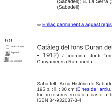
(Sabadell); B. La Serra (
(Sabadell)
Enllaç permanent a aquest regis
9 / 51
Catàleg del fons Duran de
seleccionar
imprimir
- 1912)
/ coordina: Jordi Torru
Canyameres i Ramoneda
Text complet
Sabadell : Arxiu Històric de Sabade
195 p. : il. ; 30 cm (
Eines de l'arxiu
,
Inclou resums en català, castellà, b
ISBN 84-932037-3-4