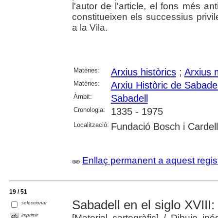
l'autor de l'article, el fons més an
constitueixen els successius priv
a la Vila.
Matèries:
Arxius històrics
;
Arxius 
Matèries:
Arxiu Històric de Sabadel
Àmbit:
Sabadell
Cronologia:
1335 - 1975
Localització:
Fundació Bosch i Cardel
Enllaç permanent a aquest regis
19 / 51
Sabadell en el siglo XVIII
seleccionar
imprimir
[Material cartogràfic]
/ Dibujo iné