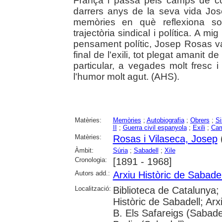
França i passà pels camps de co
darrers anys de la seva vida Jo
memòries en què reflexiona so
trajectòria sindical i política. A mi
pensament polític, Josep Rosas va
final de l'exili, tot plegat amanit d
particular, a vegades molt fresc i 
l'humor molt agut. (AHS).
Matèries:
Memòries
;
Autobiografia
;
Obrers
;
Si
II
;
Guerra civil espanyola
;
Exili
;
Cam
Matèries:
Rosas i Vilaseca, Josep
Àmbit:
Súria
;
Sabadell
;
Xile
Cronologia:
[1891 - 1968]
Autors add.:
Arxiu Històric de Sabadel
Localització:
Biblioteca de Catalunya; 
Històric de Sabadell; Arx
B. Els Safareigs (Sabadel