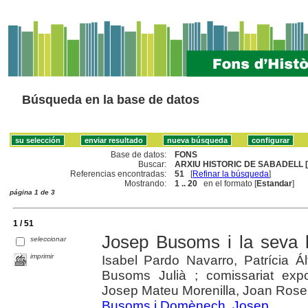
Búsqueda en la base de datos
Base de datos:
FONS
Buscar:
ARXIU HISTORIC DE SABADELL [
Referencias encontradas:
51
[
Refinar la búsqueda
]
Mostrando:
1 .. 20
en el formato [
Estandar
]
página 1 de 3
1 / 51
Josep Busoms i la seva 
seleccionar
imprimir
Isabel Pardo Navarro, Patrícia Á
Busoms Julià ; comissariat exp
Josep Mateu Morenilla, Joan Rosel
Busoms i Domènech, Josep