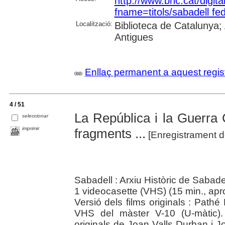
http://www.bnc.cat/digita
fname=titols/sabadell fed
Localització:
Biblioteca de Catalunya
Antigues
Enllaç permanent a aquest regis
4 / 51
La República i la Guerra 
seleccionar
imprimir
fragments ...
[Enregistrament d
Sabadell : Arxiu Històric de Sabade
1 videocasette (VHS) (15 min., apro
Versió dels films originals : Path
VHS del màster V-10 (U-màtic).
originals de Joan Valls Durban i 