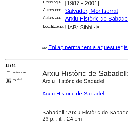
Cronologia:
[1987 - 2001]
Autors add.:
Salvador, Montserrat
Autors add.:
Arxiu Històric de Sabadel
Localització:
UAB: Sibhil·la
Enllaç permanent a aquest regis
11 / 51
Arxiu Històric de Sabadell
seleccionar
imprimir
Arxiu Històric de Sabadell
Arxiu Històric de Sabadell
.
Sabadell : Arxiu Històric de Sabade
26 p. : il. ; 24 cm