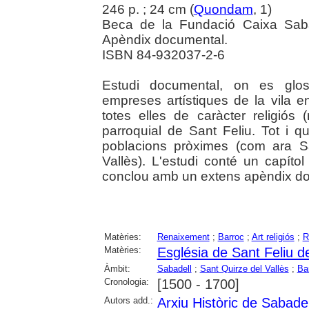
246 p. ; 24 cm (
Quondam
, 1)
Beca de la Fundació Caixa Saba
Apèndix documental.
ISBN 84-932037-2-6
Estudi documental, on es gloss
empreses artístiques de la vila 
totes elles de caràcter religiós (
parroquial de Sant Feliu. Tot i
poblacions pròximes (com ara S
Vallès). L'estudi conté un capítol 
conclou amb un extens apèndix do
Matèries:
Renaixement
;
Barroc
;
Art religiós
;
R
Matèries:
Església de Sant Feliu d
Àmbit:
Sabadell
;
Sant Quirze del Vallès
;
Ba
Cronologia:
[1500 - 1700]
Autors add.:
Arxiu Històric de Sabadel