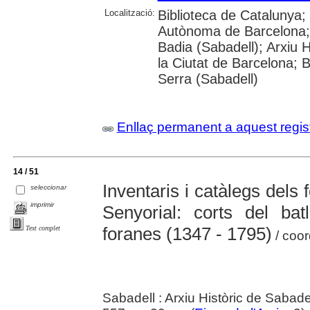
Localització:
Biblioteca de Catalunya;
Autònoma de Barcelona; 
Badia (Sabadell); Arxiu H
la Ciutat de Barcelona; 
Serra (Sabadell)
Enllaç permanent a aquest regis
14 / 51
Inventaris i catàlegs dels 
seleccionar
imprimir
Senyorial: corts del ba
foranes (1347 - 1795)
Text complet
/ coor
Sabadell : Arxiu Històric de Sabade