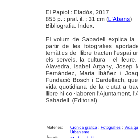
El Papiol : Efadós, 2017
855 p. : pral. il. ; 31 cm (
L'Abans
)
Bibliografia. Índex.
El volum de Sabadell explica la 
partir de les fotografies aportad
temàtics del llibre tracten l'espai u
els serveis, la cultura i el lleure
Alavedra, Isabel Argany, Josep 
Fernàndez, Marta Ibáñez i Joa
Fundació Bosch i Cardellach, que
vida quotidiana de la ciutat a tra
llibre hi col·laboren l'Ajuntament, l
Sabadell. (Editorial).
Matèries:
Crònica gràfica
;
Fotografies
;
Vida qu
Urbanisme
Àmbit: