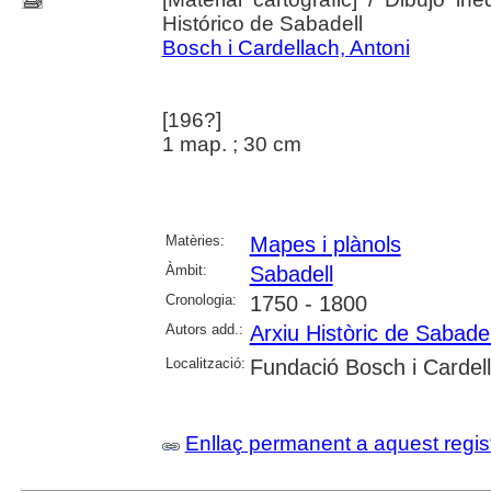
Histórico de Sabadell
Bosch i Cardellach, Antoni
[196?]
1 map. ; 30 cm
Matèries:
Mapes i plànols
Àmbit:
Sabadell
Cronologia:
1750 - 1800
Autors add.:
Arxiu Històric de Sabadel
Localització:
Fundació Bosch i Cardel
Enllaç permanent a aquest regis