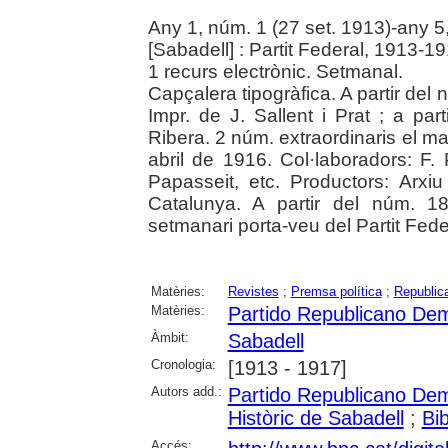
Any 1, núm. 1 (27 set. 1913)-any 
[Sabadell] : Partit Federal, 1913-1
1 recurs electrònic. Setmanal.
Capçalera tipogràfica. A partir del 
Impr. de J. Sallent i Prat ; a pa
Ribera. 2 núm. extraordinaris el m
abril de 1916. Col·laboradors: F. 
Papasseit, etc. Productors: Arxiu
Catalunya. A partir del núm. 18
setmanari porta-veu del Partit Fede
Matèries:
Revistes
;
Premsa política
;
Republic
Matèries:
Partido Republicano Dem
Àmbit:
Sabadell
Cronologia:
[1913 - 1917]
Autors add.:
Partido Republicano Dem
Històric de Sabadell
;
Bi
Accés: