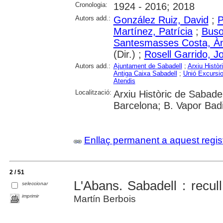
Cronologia:
1924 - 2016; 2018
Autors add.:
González Ruiz, David
;
P
Martínez, Patrícia
;
Buso
Santesmasses Costa, À
(Dir.) ;
Rosell Garrido, J
Autors add.:
Ajuntament de Sabadell
;
Arxiu Històr
Antiga Caixa Sabadell
;
Unió Excursio
Atendis
Localització:
Arxiu Històric de Sabadell
Barcelona; B. Vapor Badi
Enllaç permanent a aquest regis
2 / 51
L'Abans. Sabadell : recul
seleccionar
imprimir
Martín Berbois