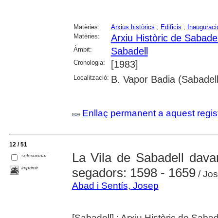
Matèries:
Arxius històrics
;
Edificis
;
Inauguraci
Matèries:
Arxiu Històric de Sabadel
Àmbit:
Sabadell
Cronologia:
[1983]
Localització:
B. Vapor Badia (Sabadell
Enllaç permanent a aquest regis
12 / 51
La Vila de Sabadell davan
seleccionar
imprimir
segadors: 1598 - 1659
/ Jos
Abad i Sentís, Josep
[Sabadell] : Arxiu Històric de Sabad