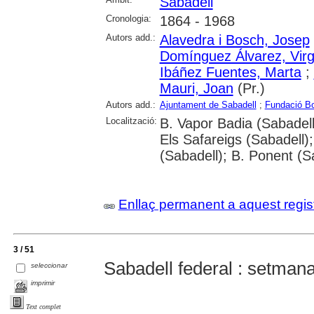
Sabadell
Cronologia:
1864 - 1968
Autors add.:
Alavedra i Bosch, Josep
Domínguez Álvarez, Virg
Ibáñez Fuentes, Marta
;
Mauri, Joan
(Pr.)
Autors add.:
Ajuntament de Sabadell
;
Fundació Bo
Localització:
B. Vapor Badia (Sabadell
Els Safareigs (Sabadell);
(Sabadell); B. Ponent (S
Enllaç permanent a aquest regis
3 / 51
Sabadell federal : setmana
seleccionar
imprimir
Text complet