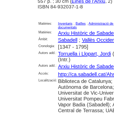
557 p. ; 30 cm (
Eines de l'Arxiu
, 2)
ISBN 84-932037-1-8
Matèries:
Inventaris
;
Batlles
;
Administració de 
documentals
Matèries:
Arxiu Històric de Sabadel
Àmbit:
Sabadell
;
Vallès Occiden
Cronologia:
[1347 - 1795]
Autors add.:
Torruella i Llopart, Jordi
(
(Intr.)
Autors add.:
Arxiu Històric de Sabadel
Accés:
http://ca.sabadell.cat/A
Localització:
Biblioteca de Catalunya;
Autònoma de Barcelona; 
Universitat de Vic-Univer
Universitat Pompeu Fabra;
Vapor Badia (Sabadell); A
Central de Terrassa; UAB: