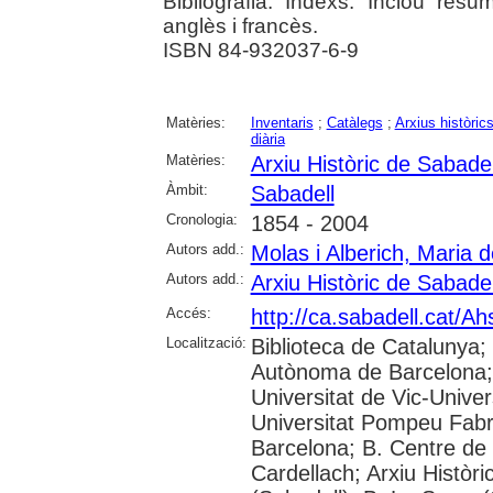
Bibliografia. Índexs. Inclou resu
anglès i francès.
ISBN 84-932037-6-9
Matèries:
Inventaris
;
Catàlegs
;
Arxius històric
diària
Matèries:
Arxiu Històric de Sabadel
Àmbit:
Sabadell
Cronologia:
1854 - 2004
Autors add.:
Molas i Alberich, Maria d
Autors add.:
Arxiu Històric de Sabadel
Accés:
http://ca.sabadell.cat/A
Localització:
Biblioteca de Catalunya;
Autònoma de Barcelona; 
Universitat de Vic-Univer
Universitat Pompeu Fabra
Barcelona; B. Centre de
Cardellach; Arxiu Històri