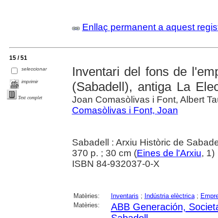
Enllaç permanent a aquest regis
15 / 51
Inventari del fons de l'e
seleccionar
imprimir
(Sabadell), antiga La Ele
Joan Comasòlivas i Font, Albert Taulé
Text complet
Comasòlivas i Font, Joan
Sabadell : Arxiu Històric de Sabade
370 p. ; 30 cm (
Eines de l'Arxiu
, 1)
ISBN 84-932037-0-X
Matèries:
Inventaris
;
Indústria elèctrica
;
Empre
Matèries:
ABB Generación, Societ
Sabadell