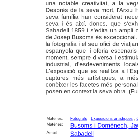
una notable creativitat, a la ve
Després de la seva mort, l'Arxiu 
seva família han considerat nec
seva i és així, doncs, que s'exh
Sabadell 1859 i s'edita un ampli ca
de Josep Busoms és excepcional. V
la fotografia i el seu ofici de viatj
espanyola que li oferia escenaris
moment, sempre diversa i estimulan
industrial, d'esdeveniments loca
L'exposició que es realitza a l'E
captures més artístiques, a més
conèixer les facetes més personals
posen en context la seva obra. (F
Matèries:
Fotògrafs
;
Exposicions artístiques
;
Matèries:
Busoms i Domènech, J
Àmbit:
Sabadell