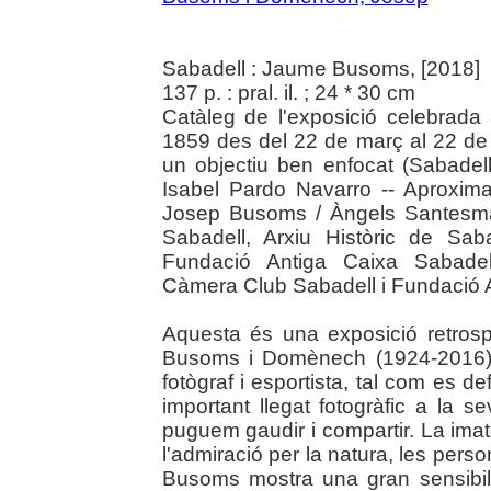
Sabadell : Jaume Busoms, [2018]
137 p. : pral. il. ; 24 * 30 cm
Catàleg de l'exposició celebrada
1859 des del 22 de març al 22 de
un objectiu ben enfocat (Sabadel
Isabel Pardo Navarro -- Aproximac
Josep Busoms / Àngels Santesma
Sabadell, Arxiu Històric de Sab
Fundació Antiga Caixa Sabadell
Càmera Club Sabadell i Fundació A
Aquesta és una exposició retrosp
Busoms i Domènech (1924-2016), 
fotògraf i esportista, tal com es d
important llegat fotogràfic a la s
puguem gaudir i compartir. La imat
l'admiració per la natura, les person
Busoms mostra una gran sensibilit