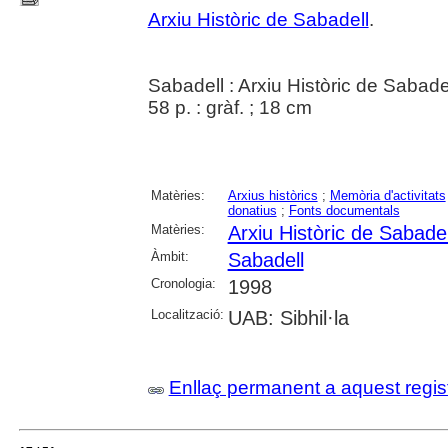
Arxiu Històric de Sabadell
.
Sabadell : Arxiu Històric de Sabade
58 p. : gràf. ; 18 cm
Matèries:
Arxius històrics
;
Memòria d'activitats
donatius
;
Fonts documentals
Matèries:
Arxiu Històric de Sabadel
Àmbit:
Sabadell
Cronologia:
1998
Localització:
UAB: Sibhil·la
Enllaç permanent a aquest regis