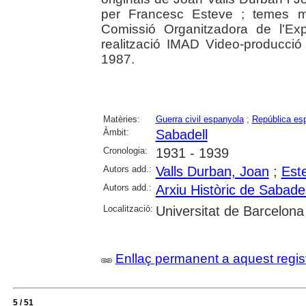
per Francesc Esteve ; temes mu
Comissió Organitzadora de l'Exp
realització IMAD Video-producci
1987.
Matèries:
Guerra civil espanyola
;
República esp
Àmbit:
Sabadell
Cronologia:
1931 - 1939
Autors add.:
Valls Durban, Joan
;
Est
Autors add.:
Arxiu Històric de Sabadel
Localització:
Universitat de Barcelona
Enllaç permanent a aquest regis
5 / 51